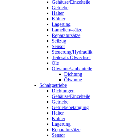
Gehäuse/Einzelteile
Getriebe
Halter
Kühler
Lagerung
Lamellen/-sätze
Reparatursätze
Seilzug
Sensor
Steuerung/Hydraulik
Teilesatz Ölwechsel
Öle
Ölwanne/-anbauteile
Dichtung
Ölwanne
Schaltgetriebe
Dichtungen
Gehäuse/Einzelteile
Getriebe
Getriebebetätigung
Halter
Kühler
Lagerung
Reparatursätze
Sensor