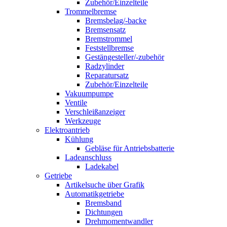
Zubehör/Einzelteile
Trommelbremse
Bremsbelag/-backe
Bremsensatz
Bremstrommel
Feststellbremse
Gestängesteller/-zubehör
Radzylinder
Reparatursatz
Zubehör/Einzelteile
Vakuumpumpe
Ventile
Verschleißanzeiger
Werkzeuge
Elektroantrieb
Kühlung
Gebläse für Antriebsbatterie
Ladeanschluss
Ladekabel
Getriebe
Artikelsuche über Grafik
Automatikgetriebe
Bremsband
Dichtungen
Drehmomentwandler