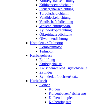
Kurbelgehäusedichtung
Kühlwasserabdichtung
Steuergehäusedichtung
Turboladerdichtung
Ventildeckeldichtung
Ventilschaftabdichtung
Wellendichtring/-satz
Zylinderkopfdichtung
Ölkreislaufabdichtung
Ölwannendichtung
Komplett - / Teilmotor
Komplettmotor
Teilmotor
Kurbelgehäuse
Entlüftung
Kurbelgehäuse
Zwischenwelle/Ausgleichswelle
Zylinder
Zylinderlaufbuchsen/-satz
Kurbeltrieb
Kolben
Kolben
Kolbenbolzen/-sicherung
Kolben komplett
Kolbenringsatz