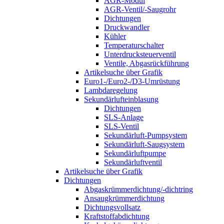
AGR-Modul
AGR-Ventil/-Saugrohr
Dichtungen
Druckwandler
Kühler
Temperaturschalter
Unterdrucksteuerventil
Ventile, Abgasrückführung
Artikelsuche über Grafik
Euro1-/Euro2-/D3-Umrüstung
Lambdaregelung
Sekundärlufteinblasung
Dichtungen
SLS-Anlage
SLS-Ventil
Sekundärluft-Pumpsystem
Sekundärluft-Saugsystem
Sekundärluftpumpe
Sekundärluftventil
Artikelsuche über Grafik
Dichtungen
Abgaskrümmerdichtung/-dichtring
Ansaugkrümmerdichtung
Dichtungsvollsatz
Kraftstoffabdichtung