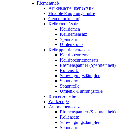
Riementrieb
Artikelsuche über Grafik
Flexible Kupplungsmuffe
Generatorfreilauf
Keilriemen/-satz
Keilriemen
Keilriemensatz
Spannarm
Umlenkrolle
Keilrippenriemen/-satz
Keilrippenriemen
Keilrippenriemensatz
Riemenspanner (Spanneinheit)
Rollensatz
Schwingungsdämpfer
Spannarm
Spannrolle
Umlenk-/Führungsrolle
Riemenscheibe
Werkzeuge
Zahnriemen/-satz
Riemenspanner (Spanneinheit)
Rollensatz
Schwingungsdämpfer
Spannarm