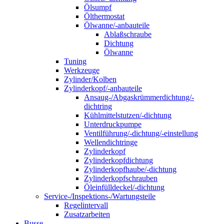
Ölsumpf
Ölthermostat
Ölwanne/-anbauteile
Ablaßschraube
Dichtung
Ölwanne
Tuning
Werkzeuge
Zylinder/Kolben
Zylinderkopf/-anbauteile
Ansaug-/Abgaskrümmerdichtung/-
dichtring
Kühlmittelstutzen/-dichtung
Unterdruckpumpe
Ventilführung/-dichtung/-einstellung
Wellendichtringe
Zylinderkopf
Zylinderkopfdichtung
Zylinderkopfhaube/-dichtung
Zylinderkopfschrauben
Öleinfülldeckel/-dichtung
Service-/Inspektions-/Wartungsteile
Regelintervall
Zusatzarbeiten
Busse