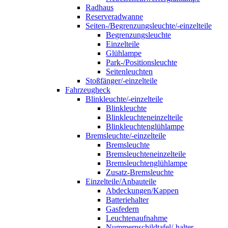
Radhaus
Reserveradwanne
Seiten-/Begrenzungsleuchte/-einzelteile
Begrenzungsleuchte
Einzelteile
Glühlampe
Park-/Positionsleuchte
Seitenleuchten
Stoßfänger/-einzelteile
Fahrzeugheck
Blinkleuchte/-einzelteile
Blinkleuchte
Blinkleuchteneinzelteile
Blinkleuchtenglühlampe
Bremsleuchte/-einzelteile
Bremsleuchte
Bremsleuchteneinzelteile
Bremsleuchtenglühlampe
Zusatz-Bremsleuchte
Einzelteile/Anbauteile
Abdeckungen/Kappen
Batteriehalter
Gasfedern
Leuchtenaufnahme
Nummernschildtafel/-halter