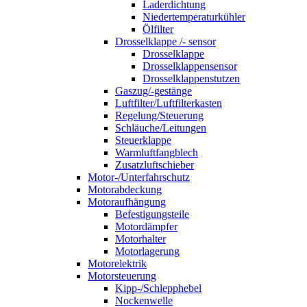
Laderdichtung
Niedertemperaturkühler
Ölfilter
Drosselklappe /- sensor
Drosselklappe
Drosselklappensensor
Drosselklappenstutzen
Gaszug/-gestänge
Luftfilter/Luftfilterkasten
Regelung/Steuerung
Schläuche/Leitungen
Steuerklappe
Warmluftfangblech
Zusatzluftschieber
Motor-/Unterfahrschutz
Motorabdeckung
Motoraufhängung
Befestigungsteile
Motordämpfer
Motorhalter
Motorlagerung
Motorelektrik
Motorsteuerung
Kipp-/Schlepphebel
Nockenwelle