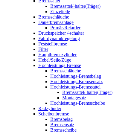
Bremssattel
Bremssattel/-halter(Träger)
Einzelteile
Bremsschläuche
Dauerbremsanlage
Primär-Retarder
Druckspeicher /-schalter
Fahrdynamikregelung
Feststellbremse
Filter
Hauptbremszylinder
Hebel/Seile/Züge
Hochleistungs-Bremse
Bremsschläuche
Hochleistungs-Bremsbelag
Hochleistungs-Bremsensatz
Hochleistungs-Bremssattel
Bremssattel/-halter(Träger)
Montagesatz
Hochleistungs-Bremsscheibe
Radzylinder
Scheibenbremse
Bremsbelag
Bremsensatz
Bremsscheibe