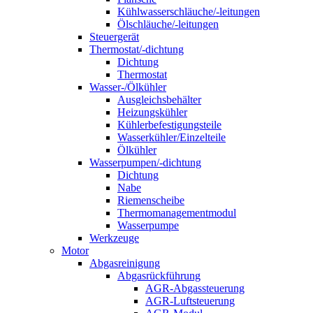
Kühlwasserschläuche/-leitungen
Ölschläuche/-leitungen
Steuergerät
Thermostat/-dichtung
Dichtung
Thermostat
Wasser-/Ölkühler
Ausgleichsbehälter
Heizungskühler
Kühlerbefestigungsteile
Wasserkühler/Einzelteile
Ölkühler
Wasserpumpen/-dichtung
Dichtung
Nabe
Riemenscheibe
Thermomanagementmodul
Wasserpumpe
Werkzeuge
Motor
Abgasreinigung
Abgasrückführung
AGR-Abgassteuerung
AGR-Luftsteuerung