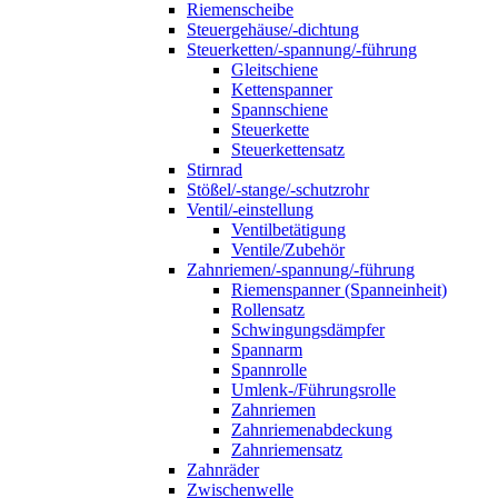
Riemenscheibe
Steuergehäuse/-dichtung
Steuerketten/-spannung/-führung
Gleitschiene
Kettenspanner
Spannschiene
Steuerkette
Steuerkettensatz
Stirnrad
Stößel/-stange/-schutzrohr
Ventil/-einstellung
Ventilbetätigung
Ventile/Zubehör
Zahnriemen/-spannung/-führung
Riemenspanner (Spanneinheit)
Rollensatz
Schwingungsdämpfer
Spannarm
Spannrolle
Umlenk-/Führungsrolle
Zahnriemen
Zahnriemenabdeckung
Zahnriemensatz
Zahnräder
Zwischenwelle