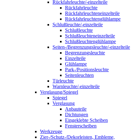
Rückfahrleuchte/-einzelteile
Rückfahrleuchte
Rückfahrleuchteneinzelteile
Rückfahrleuchtenglühlampe
Schlußleuchte/-einzelteile
Schlußleuchte
Schlußleuchteneinzelteile
Schlußleuchtenglühlampe
Seiten-/Begrenzungsleuchte/-einzelteile
Begrenzungsleuchte
Einzelteile
Glühlampe
Park-/Positionsleuchte
Seitenleuchten
Türleuchte
Warnleuchte/-einzelteile
Verglasung/Spiegel
Spiegel
Verglasung
Anbauteile
Dichtungen
Eingeklebte Scheiben
Fensterscheiben
Werkzeuge
Zier-/Schutz-/Dekorleisten, Embleme,