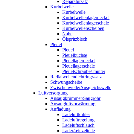
Reparatursatz
Kurbelwelle
Kurbelwelle
Kurbelwellenlagerdeckel
Kurbelwellenlagerschale
Kurbelwellenscheiben
Nabe
Ölspritzblech
Pleuel
Pleuel
Pleuelbüchse
Pleuellagerdeckel
Pleuellagerschale
Pleuelschraube/-mutter
Radialwellendichtring/-satz
Schwungscheibe
Zwischenwelle/Ausgleichswelle
Luftversorgung
Ansaugkrümmer/Saugrohr
Ansaugluftvorwärmung
Aufladung
Ladeluftkühler
Ladeluftregelung
Ladeluftschlauch
Lader/-einzelteile