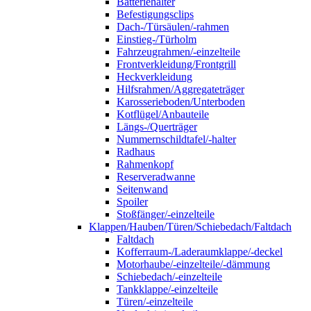
Batteriehalter
Befestigungsclips
Dach-/Türsäulen/-rahmen
Einstieg-/Türholm
Fahrzeugrahmen/-einzelteile
Frontverkleidung/Frontgrill
Heckverkleidung
Hilfsrahmen/Aggregateträger
Karosserieboden/Unterboden
Kotflügel/Anbauteile
Längs-/Querträger
Nummernschildtafel/-halter
Radhaus
Rahmenkopf
Reserveradwanne
Seitenwand
Spoiler
Stoßfänger/-einzelteile
Klappen/Hauben/Türen/Schiebedach/Faltdach
Faltdach
Kofferraum-/Laderaumklappe/-deckel
Motorhaube/-einzelteile/-dämmung
Schiebedach/-einzelteile
Tankklappe/-einzelteile
Türen/-einzelteile