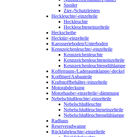
Spoiler
Zier-/Schutzleisten
Heckleuchte/-einzelteile
Heckleuchte
Heckleuchteneinzelteile
Heckscheibe
Hecktür/-einzelteile
Karosserieboden/Unterboden
Kennzeichenleuchte/-einzelteile
Kennzeichenleuchte
Kennzeichenleuchteneinzelteile
Kennzeichenleuchtenglühlampe
Kofferraum-/Laderaumklappe/-deckel
Kotflügel/Anbauteile
Kraftstoffbehälter-/einzelteile
Motorabdeckung
Motorhaube/-einzelteile/-dämmung
Nebelschlußleuchte/-einzelteile
Nebelschlußleuchte
Nebelschlußleuchteneinzelteile
Nebelschlußleuchtenglühlampe
Radhaus
Reserveradwanne
Rückfahrleuchte/-einzelteile