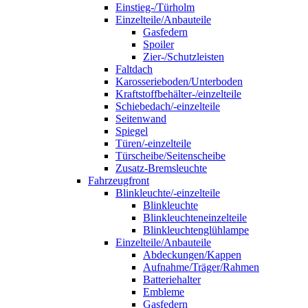
Einstieg-/Türholm
Einzelteile/Anbauteile
Gasfedern
Spoiler
Zier-/Schutzleisten
Faltdach
Karosserieboden/Unterboden
Kraftstoffbehälter-/einzelteile
Schiebedach/-einzelteile
Seitenwand
Spiegel
Türen/-einzelteile
Türscheibe/Seitenscheibe
Zusatz-Bremsleuchte
Fahrzeugfront
Blinkleuchte/-einzelteile
Blinkleuchte
Blinkleuchteneinzelteile
Blinkleuchtenglühlampe
Einzelteile/Anbauteile
Abdeckungen/Kappen
Aufnahme/Träger/Rahmen
Batteriehalter
Embleme
Gasfedern