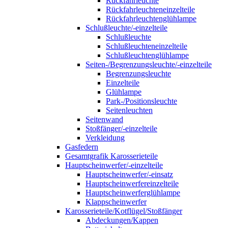
Rückfahrleuchte
Rückfahrleuchteneinzelteile
Rückfahrleuchtenglühlampe
Schlußleuchte/-einzelteile
Schlußleuchte
Schlußleuchteneinzelteile
Schlußleuchtenglühlampe
Seiten-/Begrenzungsleuchte/-einzelteile
Begrenzungsleuchte
Einzelteile
Glühlampe
Park-/Positionsleuchte
Seitenleuchten
Seitenwand
Stoßfänger/-einzelteile
Verkleidung
Gasfedern
Gesamtgrafik Karosserieteile
Hauptscheinwerfer/-einzelteile
Hauptscheinwerfer/-einsatz
Hauptscheinwerfereinzelteile
Hauptscheinwerferglühlampe
Klappscheinwerfer
Karosserieteile/Kotflügel/Stoßfänger
Abdeckungen/Kappen