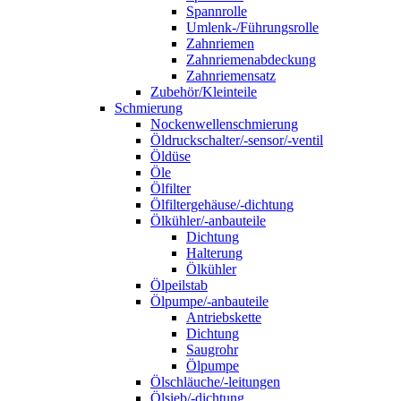
Spannrolle
Umlenk-/Führungsrolle
Zahnriemen
Zahnriemenabdeckung
Zahnriemensatz
Zubehör/Kleinteile
Schmierung
Nockenwellenschmierung
Öldruckschalter/-sensor/-ventil
Öldüse
Öle
Ölfilter
Ölfiltergehäuse/-dichtung
Ölkühler/-anbauteile
Dichtung
Halterung
Ölkühler
Ölpeilstab
Ölpumpe/-anbauteile
Antriebskette
Dichtung
Saugrohr
Ölpumpe
Ölschläuche/-leitungen
Ölsieb/-dichtung