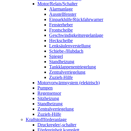
Motor/Relais/Schalter
Alarmanlage
Ausstellfenster
Einparkhilfe/Rückfahrwarner
Fensterheber
Frontscheibe
Geschwindigkeitsregelanlage
Heckscheibe
Lenksäulenverstellung
Schiebe-/Hubdach
Spiegel
Standheizung
Tankklappenentriegelung
Zentralverriegelung
Zuzieh-Hilfe
Motorvorwärmsystem (elektrisch)
Pumpen
Regensensor
Sitzheizung
Standheizung
Zentralverriegelung
Zuzieh-Hilfe
Kraftstoffförderanlage
Druckregler/-schalter
Fördereinheit komplett