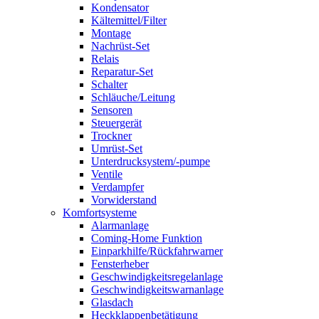
Kondensator
Kältemittel/Filter
Montage
Nachrüst-Set
Relais
Reparatur-Set
Schalter
Schläuche/Leitung
Sensoren
Steuergerät
Trockner
Umrüst-Set
Unterdrucksystem/-pumpe
Ventile
Verdampfer
Vorwiderstand
Komfortsysteme
Alarmanlage
Coming-Home Funktion
Einparkhilfe/Rückfahrwarner
Fensterheber
Geschwindigkeitsregelanlage
Geschwindigkeitswarnanlage
Glasdach
Heckklappenbetätigung