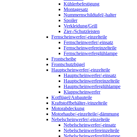
Kühlerbefestigung
Montagesatz
Nummernschildtafel/-halter
Spoiler
Verkleidung/Grill
Zier-/Schutzleisten
Fernscheinwerfer/-einzelteile
Fernscheinwerfer/-einsatz
Fernscheinwerfereinzelteile
Fernscheinwerferglühlampe
Frontscheibe
Frontschutzbügel
Hauptscheinwerfer/-einzelteile
Hauptscheinwerfer/-einsatz
Hauptscheinwerfereinzelteile
Hauptscheinwerferglühlampe
Klappscheinwerfer
Kotflügel/Anbauteile
Kraftstoffbehälter-/einzelteile
Motorabdeckung
Motorhaube/-einzelteile/-dämmung
Nebelscheinwerfer/-einzelteile
Nebelscheinwerfer/-einsatz
Nebelscheinwerfereinzelteile
Nebelscheinwerferglühlampe