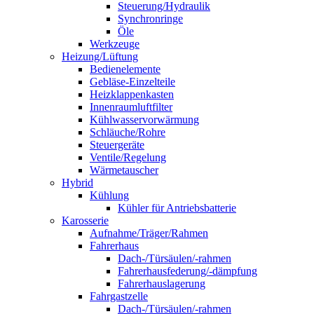
Steuerung/Hydraulik
Synchronringe
Öle
Werkzeuge
Heizung/Lüftung
Bedienelemente
Gebläse-Einzelteile
Heizklappenkasten
Innenraumluftfilter
Kühlwasservorwärmung
Schläuche/Rohre
Steuergeräte
Ventile/Regelung
Wärmetauscher
Hybrid
Kühlung
Kühler für Antriebsbatterie
Karosserie
Aufnahme/Träger/Rahmen
Fahrerhaus
Dach-/Türsäulen/-rahmen
Fahrerhausfederung/-dämpfung
Fahrerhauslagerung
Fahrgastzelle
Dach-/Türsäulen/-rahmen