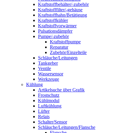
Kraftstoffbehälter/-zubehör
Kraftstofffilter/-gehäuse
Kraftstoffhahn/Betätigung
Kraftstoffkühler
Kraftstoffvorwärmer
Pulsationsdämpfer
Pumpe/-zubehör
Kraftstoffpumpe
Reparatur
Zubehör/Einzelteile
Schläuche/Leitungen
Tankgeber
Ventile
Wassersensor
Werkzeuge
Kühlung
Artikelsuche über Grafik
Frostschutz
Kühlmodul
Luftkühlung
Lüfter
Relais
Schalter/Sensor
Schläuche/Leitungen/Flansche
Flansche