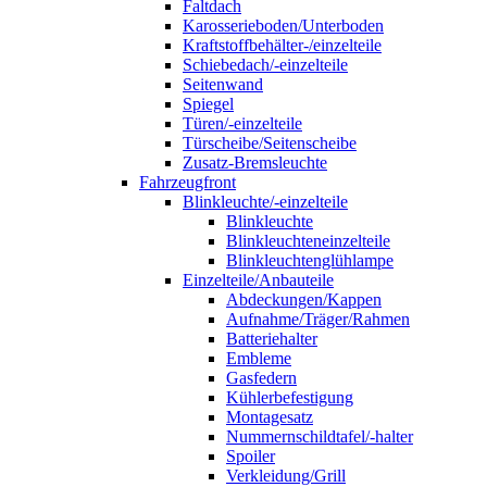
Faltdach
Karosserieboden/Unterboden
Kraftstoffbehälter-/einzelteile
Schiebedach/-einzelteile
Seitenwand
Spiegel
Türen/-einzelteile
Türscheibe/Seitenscheibe
Zusatz-Bremsleuchte
Fahrzeugfront
Blinkleuchte/-einzelteile
Blinkleuchte
Blinkleuchteneinzelteile
Blinkleuchtenglühlampe
Einzelteile/Anbauteile
Abdeckungen/Kappen
Aufnahme/Träger/Rahmen
Batteriehalter
Embleme
Gasfedern
Kühlerbefestigung
Montagesatz
Nummernschildtafel/-halter
Spoiler
Verkleidung/Grill