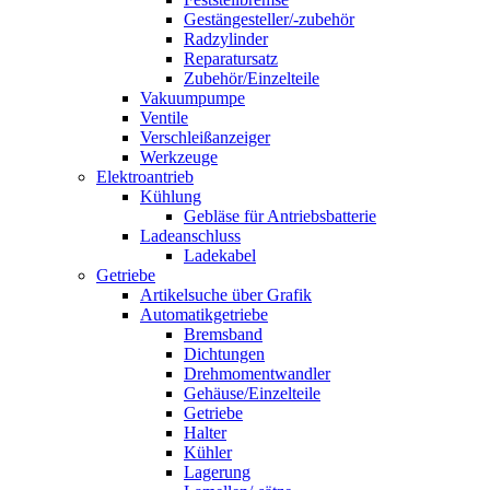
Gestängesteller/-zubehör
Radzylinder
Reparatursatz
Zubehör/Einzelteile
Vakuumpumpe
Ventile
Verschleißanzeiger
Werkzeuge
Elektroantrieb
Kühlung
Gebläse für Antriebsbatterie
Ladeanschluss
Ladekabel
Getriebe
Artikelsuche über Grafik
Automatikgetriebe
Bremsband
Dichtungen
Drehmomentwandler
Gehäuse/Einzelteile
Getriebe
Halter
Kühler
Lagerung