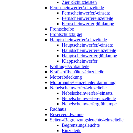
Zier-/Schutzleisten
Fernscheinwerfer/-einzelteile
Fernscheinwerfer/-einsatz
Fernscheinwerfereinzelteile
Fernscheinwerferglühlampe
Frontscheibe
Frontschutzbügel
Hauptscheinwerfer/-einzelteile
Hauptscheinwerfer/-einsatz
Hauptscheinwerfereinzelteile
Hauptscheinwerferglühlampe
Klappscheinwerfer
Kotflügel/Anbauteile
Kraftstoffbehälter-/einzelteile
Motorabdeckung
Motorhaube/-einzelteile/-dämmung
Nebelscheinwerfer/-einzelteile
Nebelscheinwerfer/-einsatz
Nebelscheinwerfereinzelteile
Nebelscheinwerferglühlampe
Radhaus
Reserveradwanne
Seiten-/Begrenzungsleuchte/-einzelteile
Begrenzungsleuchte
Einzelteile