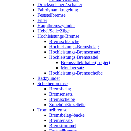
Druckspeicher /-schalter
Fahrdynamikregelung
Feststellbremse
Filter
Hauptbremszylinder
Hebel/Seile/Züge
Hochleistungs-Bremse
Bremsschläuche
Hochleistungs-Bremsbelag
Hochleistungs-Bremsensatz
Hochleistungs-Bremssattel
Bremssattel/-halter(Träger)
Montagesatz
Hochleistungs-Bremsscheibe
Radzylinder
Scheibenbremse
Bremsbelag
Bremsensatz
Bremsscheibe
Zubehör/Einzelteile
Trommelbremse
Bremsbelag/-backe
Bremsensatz
Bremstrommel
Feststellbremse