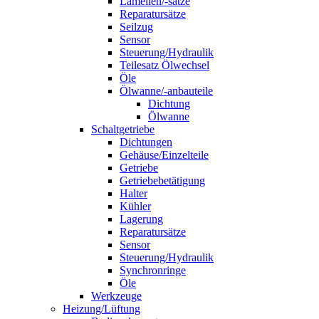
Lamellen/-sätze
Reparatursätze
Seilzug
Sensor
Steuerung/Hydraulik
Teilesatz Ölwechsel
Öle
Ölwanne/-anbauteile
Dichtung
Ölwanne
Schaltgetriebe
Dichtungen
Gehäuse/Einzelteile
Getriebe
Getriebebetätigung
Halter
Kühler
Lagerung
Reparatursätze
Sensor
Steuerung/Hydraulik
Synchronringe
Öle
Werkzeuge
Heizung/Lüftung