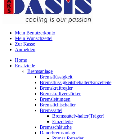
Mein Benutzerkonto
Mein Wunschzettel
Zur Kasse
Anmelden
Home
Ersatzteile
Bremsanlage
Bremsflüssigkeit
Bremsflüssigkeitsbehälter/Einzelteile
Bremskraftregler
Bremskraftverstärker
Bremsleitungen
Bremslichtschalter
Bremssattel
Bremssattel/-halter(Träger)
Einzelteile
Bremsschläuche
Dauerbremsanlage
Primär-Retarder