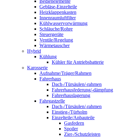
Bedienelemente
Gebläse-Einzelteile
Heizklappenkasten
Innenraumluftfilter
Kühlwasservorwärmung
Schläuche/Rohre
Steuergeräte
Ventile/Regelung
Wärmetauscher
Hybrid
Kühlung
Kühler für Antriebsbatterie
Karosserie
Aufnahme/Träger/Rahmen
Fahrerhaus
Dach-/Türsäulen/-rahmen
Fahrerhausfederung/-dämpfung
Fahrerhauslagerung
Fahrgastzelle
Dach-/Türsäulen/-rahmen
Einstieg-/Türholm
Einzelteile/Anbauteile
Gasfedern
Spoiler
Zier-/Schutzleisten