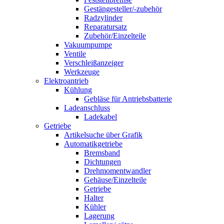
Gestängesteller/-zubehör
Radzylinder
Reparatursatz
Zubehör/Einzelteile
Vakuumpumpe
Ventile
Verschleißanzeiger
Werkzeuge
Elektroantrieb
Kühlung
Gebläse für Antriebsbatterie
Ladeanschluss
Ladekabel
Getriebe
Artikelsuche über Grafik
Automatikgetriebe
Bremsband
Dichtungen
Drehmomentwandler
Gehäuse/Einzelteile
Getriebe
Halter
Kühler
Lagerung