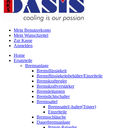
Mein Benutzerkonto
Mein Wunschzettel
Zur Kasse
Anmelden
Home
Ersatzteile
Bremsanlage
Bremsflüssigkeit
Bremsflüssigkeitsbehälter/Einzelteile
Bremskraftregler
Bremskraftverstärker
Bremsleitungen
Bremslichtschalter
Bremssattel
Bremssattel/-halter(Träger)
Einzelteile
Bremsschläuche
Dauerbremsanlage
Primär-Retarder