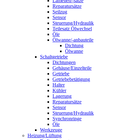
Lamellen/-sätze
Reparatursätze
Seilzug
Sensor
Steuerung/Hydraulik
Teilesatz Ölwechsel
Öle
Ölwanne/-anbauteile
Dichtung
Ölwanne
Schaltgetriebe
Dichtungen
Gehäuse/Einzelteile
Getriebe
Getriebebetätigung
Halter
Kühler
Lagerung
Reparatursätze
Sensor
Steuerung/Hydraulik
Synchronringe
Öle
Werkzeuge
Heizung/Lüftung