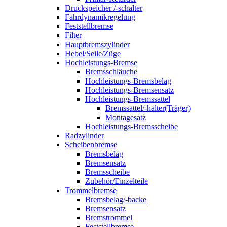
Druckspeicher /-schalter
Fahrdynamikregelung
Feststellbremse
Filter
Hauptbremszylinder
Hebel/Seile/Züge
Hochleistungs-Bremse
Bremsschläuche
Hochleistungs-Bremsbelag
Hochleistungs-Bremsensatz
Hochleistungs-Bremssattel
Bremssattel/-halter(Träger)
Montagesatz
Hochleistungs-Bremsscheibe
Radzylinder
Scheibenbremse
Bremsbelag
Bremsensatz
Bremsscheibe
Zubehör/Einzelteile
Trommelbremse
Bremsbelag/-backe
Bremsensatz
Bremstrommel
Feststellbremse