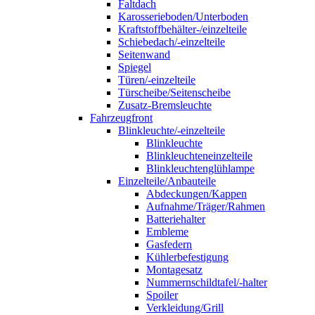
Faltdach
Karosserieboden/Unterboden
Kraftstoffbehälter-/einzelteile
Schiebedach/-einzelteile
Seitenwand
Spiegel
Türen/-einzelteile
Türscheibe/Seitenscheibe
Zusatz-Bremsleuchte
Fahrzeugfront
Blinkleuchte/-einzelteile
Blinkleuchte
Blinkleuchteneinzelteile
Blinkleuchtenglühlampe
Einzelteile/Anbauteile
Abdeckungen/Kappen
Aufnahme/Träger/Rahmen
Batteriehalter
Embleme
Gasfedern
Kühlerbefestigung
Montagesatz
Nummernschildtafel/-halter
Spoiler
Verkleidung/Grill