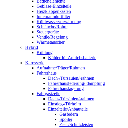
Bedienelemente
Gebläse-Einzelteile
Heizklappenkasten
Innenraumluftfilter
Kühlwasservorwärmung
Schläuche/Rohre
Steuergeräte
Ventile/Regelung
Wärmetauscher
Hybrid
Kühlung
Kühler für Antriebsbatterie
Karosserie
Aufnahme/Träger/Rahmen
Fahrerhaus
Dach-/Türsäulen/-rahmen
Fahrerhausfederung/-dämpfung
Fahrerhauslagerung
Fahrgastzelle
Dach-/Türsäulen/-rahmen
Einstieg-/Türholm
Einzelteile/Anbauteile
Gasfedern
Spoiler
Zier-/Schutzleisten