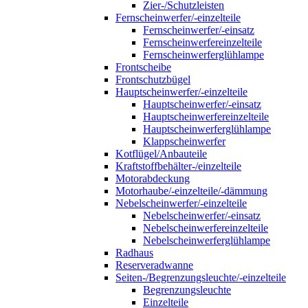
Zier-/Schutzleisten
Fernscheinwerfer/-einzelteile
Fernscheinwerfer/-einsatz
Fernscheinwerfereinzelteile
Fernscheinwerferglühlampe
Frontscheibe
Frontschutzbügel
Hauptscheinwerfer/-einzelteile
Hauptscheinwerfer/-einsatz
Hauptscheinwerfereinzelteile
Hauptscheinwerferglühlampe
Klappscheinwerfer
Kotflügel/Anbauteile
Kraftstoffbehälter-/einzelteile
Motorabdeckung
Motorhaube/-einzelteile/-dämmung
Nebelscheinwerfer/-einzelteile
Nebelscheinwerfer/-einsatz
Nebelscheinwerfereinzelteile
Nebelscheinwerferglühlampe
Radhaus
Reserveradwanne
Seiten-/Begrenzungsleuchte/-einzelteile
Begrenzungsleuchte
Einzelteile