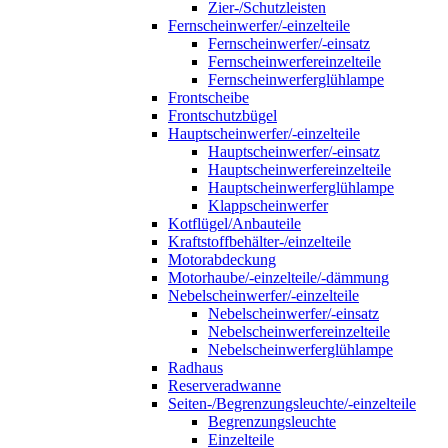
Zier-/Schutzleisten
Fernscheinwerfer/-einzelteile
Fernscheinwerfer/-einsatz
Fernscheinwerfereinzelteile
Fernscheinwerferglühlampe
Frontscheibe
Frontschutzbügel
Hauptscheinwerfer/-einzelteile
Hauptscheinwerfer/-einsatz
Hauptscheinwerfereinzelteile
Hauptscheinwerferglühlampe
Klappscheinwerfer
Kotflügel/Anbauteile
Kraftstoffbehälter-/einzelteile
Motorabdeckung
Motorhaube/-einzelteile/-dämmung
Nebelscheinwerfer/-einzelteile
Nebelscheinwerfer/-einsatz
Nebelscheinwerfereinzelteile
Nebelscheinwerferglühlampe
Radhaus
Reserveradwanne
Seiten-/Begrenzungsleuchte/-einzelteile
Begrenzungsleuchte
Einzelteile