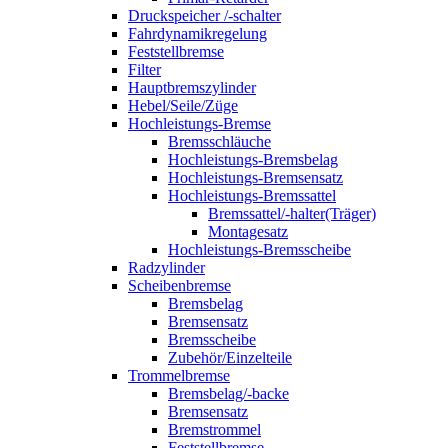
Druckspeicher /-schalter
Fahrdynamikregelung
Feststellbremse
Filter
Hauptbremszylinder
Hebel/Seile/Züge
Hochleistungs-Bremse
Bremsschläuche
Hochleistungs-Bremsbelag
Hochleistungs-Bremsensatz
Hochleistungs-Bremssattel
Bremssattel/-halter(Träger)
Montagesatz
Hochleistungs-Bremsscheibe
Radzylinder
Scheibenbremse
Bremsbelag
Bremsensatz
Bremsscheibe
Zubehör/Einzelteile
Trommelbremse
Bremsbelag/-backe
Bremsensatz
Bremstrommel
Feststellbremse