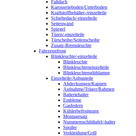
Faltdach
Karosserieboden/Unterboden
Kraftstoffbehälter-/einzelteile
Schiebedach/-einzelteile
Seitenwand
Spiegel
Türen/-einzelteile
Türscheibe/Seitenscheibe
Zusatz-Bremsleuchte
Fahrzeugfront
Blinkleuchte/-einzelteile
Blinkleuchte
Blinkleuchteneinzelteile
Blinkleuchtenglühlampe
Einzelteile/Anbauteile
Abdeckungen/Kappen
Aufnahme/Träger/Rahmen
Batteriehalter
Embleme
Gasfedern
Kühlerbefestigung
Montagesatz
Nummernschildtafel/-halter
Spoiler
Verkleidung/Grill