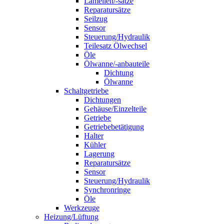
Lamellen/-sätze
Reparatursätze
Seilzug
Sensor
Steuerung/Hydraulik
Teilesatz Ölwechsel
Öle
Ölwanne/-anbauteile
Dichtung
Ölwanne
Schaltgetriebe
Dichtungen
Gehäuse/Einzelteile
Getriebe
Getriebebetätigung
Halter
Kühler
Lagerung
Reparatursätze
Sensor
Steuerung/Hydraulik
Synchronringe
Öle
Werkzeuge
Heizung/Lüftung