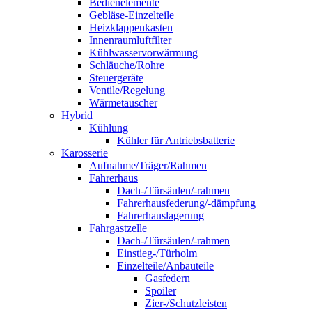
Bedienelemente
Gebläse-Einzelteile
Heizklappenkasten
Innenraumluftfilter
Kühlwasservorwärmung
Schläuche/Rohre
Steuergeräte
Ventile/Regelung
Wärmetauscher
Hybrid
Kühlung
Kühler für Antriebsbatterie
Karosserie
Aufnahme/Träger/Rahmen
Fahrerhaus
Dach-/Türsäulen/-rahmen
Fahrerhausfederung/-dämpfung
Fahrerhauslagerung
Fahrgastzelle
Dach-/Türsäulen/-rahmen
Einstieg-/Türholm
Einzelteile/Anbauteile
Gasfedern
Spoiler
Zier-/Schutzleisten