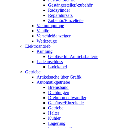
Gestängesteller/-zubehör
Radzylinder
Reparatursatz
Zubehör/Einzelteile
Vakuumpumpe
Ventile
Verschleißanzeiger
Werkzeuge
Elektroantrieb
Kühlung
Gebläse für Antriebsbatterie
Ladeanschluss
Ladekabel
Getriebe
Artikelsuche über Grafik
Automatikgetriebe
Bremsband
Dichtungen
Drehmomentwandler
Gehäuse/Einzelteile
Getriebe
Halter
Kühler
Lagerung