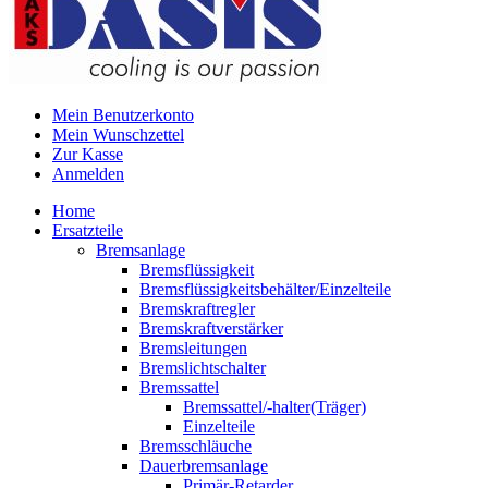
Mein Benutzerkonto
Mein Wunschzettel
Zur Kasse
Anmelden
Home
Ersatzteile
Bremsanlage
Bremsflüssigkeit
Bremsflüssigkeitsbehälter/Einzelteile
Bremskraftregler
Bremskraftverstärker
Bremsleitungen
Bremslichtschalter
Bremssattel
Bremssattel/-halter(Träger)
Einzelteile
Bremsschläuche
Dauerbremsanlage
Primär-Retarder