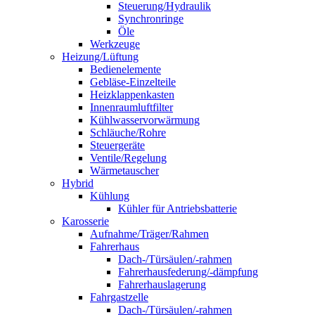
Steuerung/Hydraulik
Synchronringe
Öle
Werkzeuge
Heizung/Lüftung
Bedienelemente
Gebläse-Einzelteile
Heizklappenkasten
Innenraumluftfilter
Kühlwasservorwärmung
Schläuche/Rohre
Steuergeräte
Ventile/Regelung
Wärmetauscher
Hybrid
Kühlung
Kühler für Antriebsbatterie
Karosserie
Aufnahme/Träger/Rahmen
Fahrerhaus
Dach-/Türsäulen/-rahmen
Fahrerhausfederung/-dämpfung
Fahrerhauslagerung
Fahrgastzelle
Dach-/Türsäulen/-rahmen