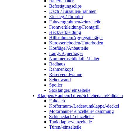
Batteriehalter
Befestigungsclips
Dach-/Türsäulen/-rahmen
Einstieg-/Türholm
Fahrzeugrahmen/-einzelteile
Frontverkleidung/Frontgrill
Heckverkleidung
Hilfsrahmen/Aggregateträger
Karosserieboden/Unterboden
Kotflügel/Anbauteile
Längs-/Querträger
Nummernschildtafel/-halter
Radhaus
Rahmenkopf
Reserveradwanne
Seitenwand
Spoiler
Stoßfänger/-einzelteile
Klappen/Hauben/Türen/Schiebedach/Faltdach
Faltdach
Kofferraum-/Laderaumklappe/-deckel
Motorhaube/-einzelteile/-dämmung
Schiebedach/-einzelteile
Tankklappe/-einzelteile
Türen/-einzelteile