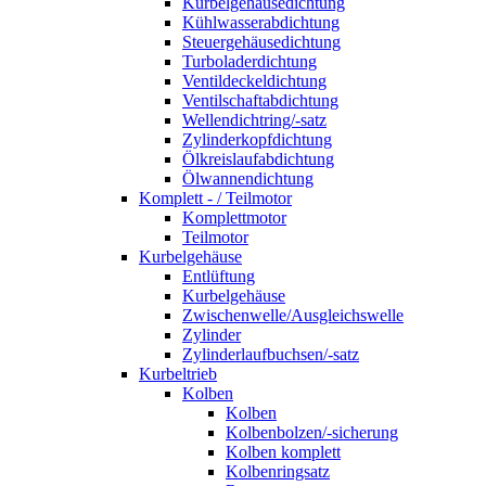
Kurbelgehäusedichtung
Kühlwasserabdichtung
Steuergehäusedichtung
Turboladerdichtung
Ventildeckeldichtung
Ventilschaftabdichtung
Wellendichtring/-satz
Zylinderkopfdichtung
Ölkreislaufabdichtung
Ölwannendichtung
Komplett - / Teilmotor
Komplettmotor
Teilmotor
Kurbelgehäuse
Entlüftung
Kurbelgehäuse
Zwischenwelle/Ausgleichswelle
Zylinder
Zylinderlaufbuchsen/-satz
Kurbeltrieb
Kolben
Kolben
Kolbenbolzen/-sicherung
Kolben komplett
Kolbenringsatz