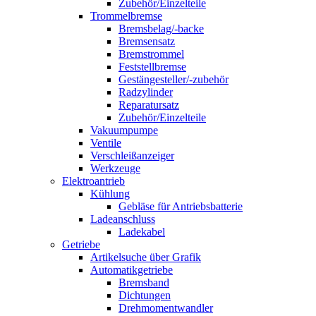
Zubehör/Einzelteile
Trommelbremse
Bremsbelag/-backe
Bremsensatz
Bremstrommel
Feststellbremse
Gestängesteller/-zubehör
Radzylinder
Reparatursatz
Zubehör/Einzelteile
Vakuumpumpe
Ventile
Verschleißanzeiger
Werkzeuge
Elektroantrieb
Kühlung
Gebläse für Antriebsbatterie
Ladeanschluss
Ladekabel
Getriebe
Artikelsuche über Grafik
Automatikgetriebe
Bremsband
Dichtungen
Drehmomentwandler