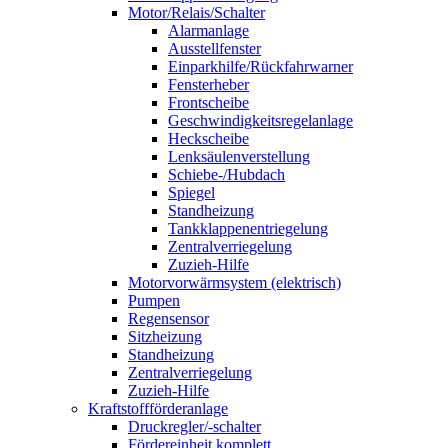
Motor/Relais/Schalter
Alarmanlage
Ausstellfenster
Einparkhilfe/Rückfahrwarner
Fensterheber
Frontscheibe
Geschwindigkeitsregelanlage
Heckscheibe
Lenksäulenverstellung
Schiebe-/Hubdach
Spiegel
Standheizung
Tankklappenentriegelung
Zentralverriegelung
Zuzieh-Hilfe
Motorvorwärmsystem (elektrisch)
Pumpen
Regensensor
Sitzheizung
Standheizung
Zentralverriegelung
Zuzieh-Hilfe
Kraftstoffförderanlage
Druckregler/-schalter
Fördereinheit komplett