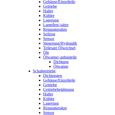
Gehäuse/Einzelteile
Getriebe
Halter
Kühler
Lagerung
Lamellen/-sätze
Reparatursätze
Seilzug
Sensor
Steuerung/Hydraulik
Teilesatz Ölwechsel
Öle
Ölwanne/-anbauteile
Dichtung
Ölwanne
Schaltgetriebe
Dichtungen
Gehäuse/Einzelteile
Getriebe
Getriebebetätigung
Halter
Kühler
Lagerung
Reparatursätze
Sensor