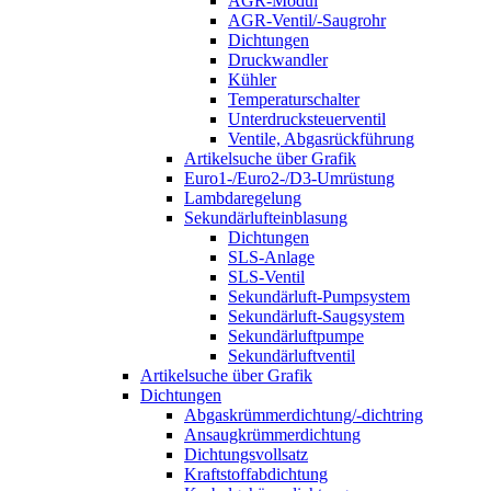
AGR-Modul
AGR-Ventil/-Saugrohr
Dichtungen
Druckwandler
Kühler
Temperaturschalter
Unterdrucksteuerventil
Ventile, Abgasrückführung
Artikelsuche über Grafik
Euro1-/Euro2-/D3-Umrüstung
Lambdaregelung
Sekundärlufteinblasung
Dichtungen
SLS-Anlage
SLS-Ventil
Sekundärluft-Pumpsystem
Sekundärluft-Saugsystem
Sekundärluftpumpe
Sekundärluftventil
Artikelsuche über Grafik
Dichtungen
Abgaskrümmerdichtung/-dichtring
Ansaugkrümmerdichtung
Dichtungsvollsatz
Kraftstoffabdichtung