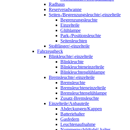
Radhaus
Reserveradwanne
Seiten-/Begrenzungsleuchte/-einzelteile
Begrenzungsleuchte
Einzelteile
Glühlampe
Park-/Positionsleuchte
Seitenleuchten
Stoßfänger/-einzelteile
Fahrzeugheck
Blinkleuchte/-einzelteile
Blinkleuchte
Blinkleuchteneinzelteile
Blinkleuchtenglühlampe
Bremsleuchte/-einzelteile
Bremsleuchte
Bremsleuchteneinzelteile
Bremsleuchtenglühlampe
Zusatz-Bremsleuchte
Einzelteile/Anbauteile
Abdeckungen/Kappen
Batteriehalter
Gasfedern
Leuchtenaufnahme
Nummernschildtafel/-halter