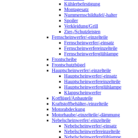
Kühlerbefestigung
Montagesatz
Nummernschildtafel/-halter
Spoiler
Verkleidung/Grill
Zier-/Schutzleisten
Fernscheinwerfer/-einzelteile
Fernscheinwerfer/-einsatz
Fernscheinwerfereinzelteile
Fernscheinwerferglühlampe
Frontscheibe
Frontschutzbügel
Hauptscheinwerfer/-einzelteile
Hauptscheinwerfer/-einsatz
Hauptscheinwerfereinzelteile
Hauptscheinwerferglühlampe
Klappscheinwerfer
Kotflügel/Anbauteile
Kraftstoffbehälter-/einzelteile
Motorabdeckung
Motorhaube/-einzelteile/-dämmung
Nebelscheinwerfer/-einzelteile
Nebelscheinwerfer/-einsatz
Nebelscheinwerfereinzelteile
Nebelscheinwerferglühlampe