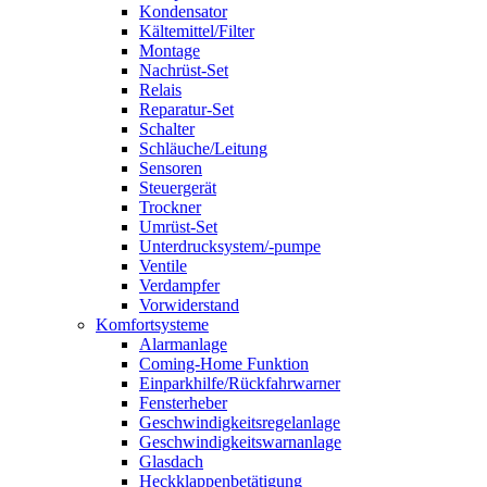
Kondensator
Kältemittel/Filter
Montage
Nachrüst-Set
Relais
Reparatur-Set
Schalter
Schläuche/Leitung
Sensoren
Steuergerät
Trockner
Umrüst-Set
Unterdrucksystem/-pumpe
Ventile
Verdampfer
Vorwiderstand
Komfortsysteme
Alarmanlage
Coming-Home Funktion
Einparkhilfe/Rückfahrwarner
Fensterheber
Geschwindigkeitsregelanlage
Geschwindigkeitswarnanlage
Glasdach
Heckklappenbetätigung