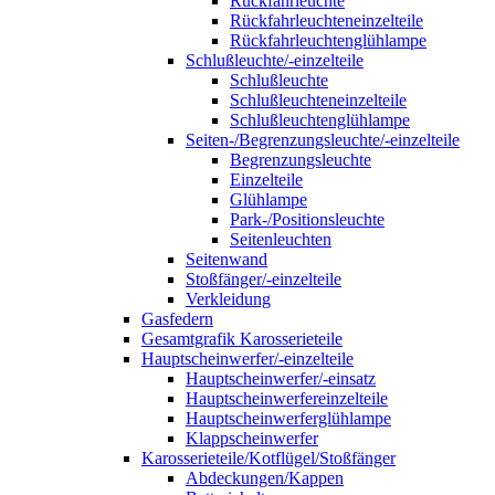
Rückfahrleuchte
Rückfahrleuchteneinzelteile
Rückfahrleuchtenglühlampe
Schlußleuchte/-einzelteile
Schlußleuchte
Schlußleuchteneinzelteile
Schlußleuchtenglühlampe
Seiten-/Begrenzungsleuchte/-einzelteile
Begrenzungsleuchte
Einzelteile
Glühlampe
Park-/Positionsleuchte
Seitenleuchten
Seitenwand
Stoßfänger/-einzelteile
Verkleidung
Gasfedern
Gesamtgrafik Karosserieteile
Hauptscheinwerfer/-einzelteile
Hauptscheinwerfer/-einsatz
Hauptscheinwerfereinzelteile
Hauptscheinwerferglühlampe
Klappscheinwerfer
Karosserieteile/Kotflügel/Stoßfänger
Abdeckungen/Kappen