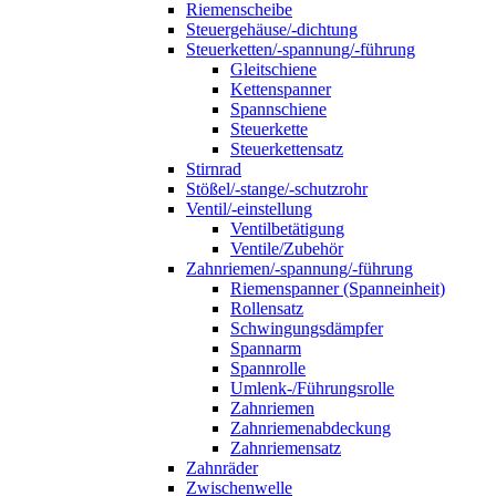
Riemenscheibe
Steuergehäuse/-dichtung
Steuerketten/-spannung/-führung
Gleitschiene
Kettenspanner
Spannschiene
Steuerkette
Steuerkettensatz
Stirnrad
Stößel/-stange/-schutzrohr
Ventil/-einstellung
Ventilbetätigung
Ventile/Zubehör
Zahnriemen/-spannung/-führung
Riemenspanner (Spanneinheit)
Rollensatz
Schwingungsdämpfer
Spannarm
Spannrolle
Umlenk-/Führungsrolle
Zahnriemen
Zahnriemenabdeckung
Zahnriemensatz
Zahnräder
Zwischenwelle