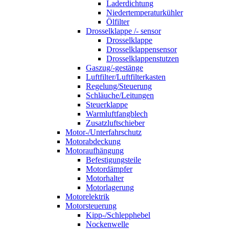
Laderdichtung
Niedertemperaturkühler
Ölfilter
Drosselklappe /- sensor
Drosselklappe
Drosselklappensensor
Drosselklappenstutzen
Gaszug/-gestänge
Luftfilter/Luftfilterkasten
Regelung/Steuerung
Schläuche/Leitungen
Steuerklappe
Warmluftfangblech
Zusatzluftschieber
Motor-/Unterfahrschutz
Motorabdeckung
Motoraufhängung
Befestigungsteile
Motordämpfer
Motorhalter
Motorlagerung
Motorelektrik
Motorsteuerung
Kipp-/Schlepphebel
Nockenwelle