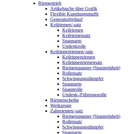
Riementrieb
Artikelsuche über Grafik
Flexible Kupplungsmuffe
Generatorfreilauf
Keilriemen/-satz
Keilriemen
Keilriemensatz
Spannarm
Umlenkrolle
Keilrippenriemen/-satz
Keilrippenriemen
Keilrippenriemensatz
Riemenspanner (Spanneinheit)
Rollensatz
Schwingungsdämpfer
Spannarm
Spannrolle
Umlenk-/Führungsrolle
Riemenscheibe
Werkzeuge
Zahnriemen/-satz
Riemenspanner (Spanneinheit)
Rollensatz
Schwingungsdämpfer
Spannarm