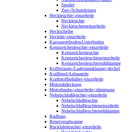
Spoiler
Zier-/Schutzleisten
Heckleuchte/-einzelteile
Heckleuchte
Heckleuchteneinzelteile
Heckscheibe
Hecktür/-einzelteile
Karosserieboden/Unterboden
Kennzeichenleuchte/-einzelteile
Kennzeichenleuchte
Kennzeichenleuchteneinzelteile
Kennzeichenleuchtenglühlampe
Kofferraum-/Laderaumklappe/-deckel
Kotflügel/Anbauteile
Kraftstoffbehälter-/einzelteile
Motorabdeckung
Motorhaube/-einzelteile/-dämmung
Nebelschlußleuchte/-einzelteile
Nebelschlußleuchte
Nebelschlußleuchteneinzelteile
Nebelschlußleuchtenglühlampe
Radhaus
Reserveradwanne
Rückfahrleuchte/-einzelteile