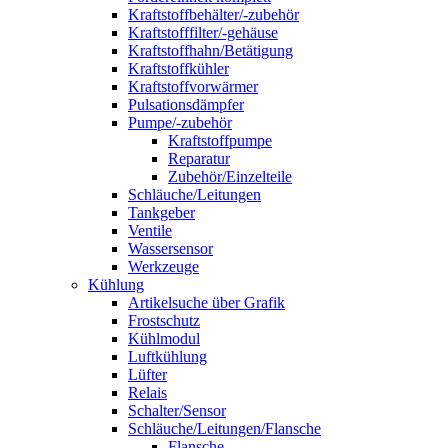
Kraftstoffbehälter/-zubehör
Kraftstofffilter/-gehäuse
Kraftstoffhahn/Betätigung
Kraftstoffkühler
Kraftstoffvorwärmer
Pulsationsdämpfer
Pumpe/-zubehör
Kraftstoffpumpe
Reparatur
Zubehör/Einzelteile
Schläuche/Leitungen
Tankgeber
Ventile
Wassersensor
Werkzeuge
Kühlung
Artikelsuche über Grafik
Frostschutz
Kühlmodul
Luftkühlung
Lüfter
Relais
Schalter/Sensor
Schläuche/Leitungen/Flansche
Flansche