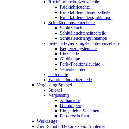
Rückfahrleuchte/-einzelteile
Rückfahrleuchte
Rückfahrleuchteneinzelteile
Rückfahrleuchtenglühlampe
Schlußleuchte/-einzelteile
Schlußleuchte
Schlußleuchteneinzelteile
Schlußleuchtenglühlampe
Seiten-/Begrenzungsleuchte/-einzelteile
Begrenzungsleuchte
Einzelteile
Glühlampe
Park-/Positionsleuchte
Seitenleuchten
Türleuchte
Warnleuchte/-einzelteile
Verglasung/Spiegel
Spiegel
Verglasung
Anbauteile
Dichtungen
Eingeklebte Scheiben
Fensterscheiben
Werkzeuge
Zier-/Schutz-/Dekorleisten, Embleme,