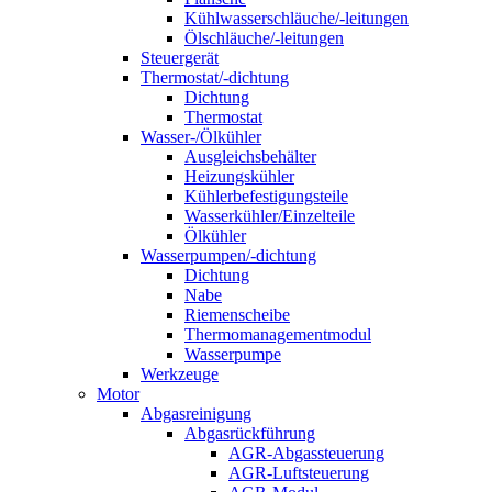
Kühlwasserschläuche/-leitungen
Ölschläuche/-leitungen
Steuergerät
Thermostat/-dichtung
Dichtung
Thermostat
Wasser-/Ölkühler
Ausgleichsbehälter
Heizungskühler
Kühlerbefestigungsteile
Wasserkühler/Einzelteile
Ölkühler
Wasserpumpen/-dichtung
Dichtung
Nabe
Riemenscheibe
Thermomanagementmodul
Wasserpumpe
Werkzeuge
Motor
Abgasreinigung
Abgasrückführung
AGR-Abgassteuerung
AGR-Luftsteuerung