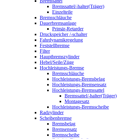
Bremssattel
Bremssattel/-halter(Träger)
Einzelteile
Bremsschläuche
Dauerbremsanlage
Primär-Retarder
Druckspeicher /-schalter
Fahrdynamikregelung
Feststellbremse
Filter
Hauptbremszylinder
Hebel/Seile/Züge
Hochleistungs-Bremse
Bremsschläuche
Hochleistungs-Bremsbelag
Hochleistungs-Bremsensatz
Hochleistungs-Bremssattel
Bremssattel/-halter(Träger)
Montagesatz
Hochleistungs-Bremsscheibe
Radzylinder
Scheibenbremse
Bremsbelag
Bremsensatz
Bremsscheibe