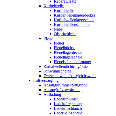
Reparatursatz
Kurbelwelle
Kurbelwelle
Kurbelwellenlagerdeckel
Kurbelwellenlagerschale
Kurbelwellenscheiben
Nabe
Ölspritzblech
Pleuel
Pleuel
Pleuelbüchse
Pleuellagerdeckel
Pleuellagerschale
Pleuelschraube/-mutter
Radialwellendichtring/-satz
Schwungscheibe
Zwischenwelle/Ausgleichswelle
Luftversorgung
Ansaugkrümmer/Saugrohr
Ansaugluftvorwärmung
Aufladung
Ladeluftkühler
Ladeluftregelung
Ladeluftschlauch
Lader/-einzelteile