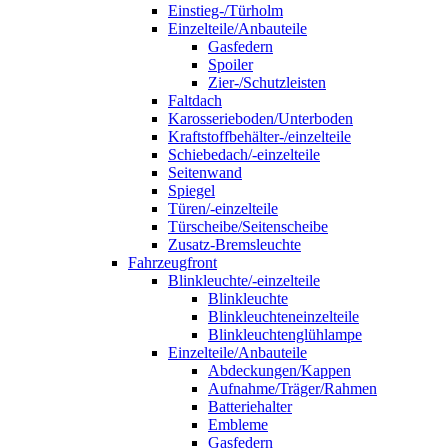
Einstieg-/Türholm
Einzelteile/Anbauteile
Gasfedern
Spoiler
Zier-/Schutzleisten
Faltdach
Karosserieboden/Unterboden
Kraftstoffbehälter-/einzelteile
Schiebedach/-einzelteile
Seitenwand
Spiegel
Türen/-einzelteile
Türscheibe/Seitenscheibe
Zusatz-Bremsleuchte
Fahrzeugfront
Blinkleuchte/-einzelteile
Blinkleuchte
Blinkleuchteneinzelteile
Blinkleuchtenglühlampe
Einzelteile/Anbauteile
Abdeckungen/Kappen
Aufnahme/Träger/Rahmen
Batteriehalter
Embleme
Gasfedern