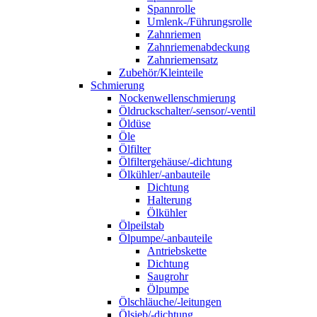
Spannrolle
Umlenk-/Führungsrolle
Zahnriemen
Zahnriemenabdeckung
Zahnriemensatz
Zubehör/Kleinteile
Schmierung
Nockenwellenschmierung
Öldruckschalter/-sensor/-ventil
Öldüse
Öle
Ölfilter
Ölfiltergehäuse/-dichtung
Ölkühler/-anbauteile
Dichtung
Halterung
Ölkühler
Ölpeilstab
Ölpumpe/-anbauteile
Antriebskette
Dichtung
Saugrohr
Ölpumpe
Ölschläuche/-leitungen
Ölsieb/-dichtung