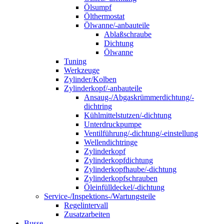
Ölsumpf
Ölthermostat
Ölwanne/-anbauteile
Ablaßschraube
Dichtung
Ölwanne
Tuning
Werkzeuge
Zylinder/Kolben
Zylinderkopf/-anbauteile
Ansaug-/Abgaskrümmerdichtung/-
dichtring
Kühlmittelstutzen/-dichtung
Unterdruckpumpe
Ventilführung/-dichtung/-einstellung
Wellendichtringe
Zylinderkopf
Zylinderkopfdichtung
Zylinderkopfhaube/-dichtung
Zylinderkopfschrauben
Öleinfülldeckel/-dichtung
Service-/Inspektions-/Wartungsteile
Regelintervall
Zusatzarbeiten
Busse