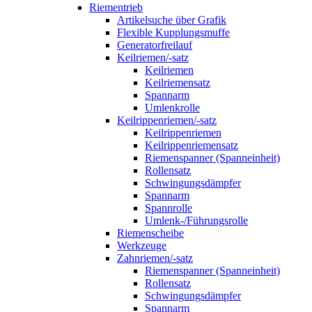
Riementrieb
Artikelsuche über Grafik
Flexible Kupplungsmuffe
Generatorfreilauf
Keilriemen/-satz
Keilriemen
Keilriemensatz
Spannarm
Umlenkrolle
Keilrippenriemen/-satz
Keilrippenriemen
Keilrippenriemensatz
Riemenspanner (Spanneinheit)
Rollensatz
Schwingungsdämpfer
Spannarm
Spannrolle
Umlenk-/Führungsrolle
Riemenscheibe
Werkzeuge
Zahnriemen/-satz
Riemenspanner (Spanneinheit)
Rollensatz
Schwingungsdämpfer
Spannarm