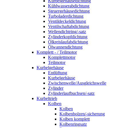
Kurbelgehäusedichtung
Kühlwasserabdichtung
Steuergehäusedichtung
Turboladerdichtung
Ventildeckeldichtung
Ventilschaftabdichtung
Wellendichtring/-satz
Zylinderkopfdichtung
Ölkreislaufabdichtung
Ölwannendichtung
Komplett - / Teilmotor
Komplettmotor
Teilmotor
Kurbelgehäuse
Entlüftung
Kurbelgehäuse
Zwischenwelle/Ausgleichswelle
Zylinder
Zylinderlaufbuchsen/-satz
Kurbeltrieb
Kolben
Kolben
Kolbenbolzen/-sicherung
Kolben komplett
Kolbenringsatz