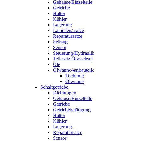
Gehäuse/Einzelteile
Getriebe
Halter
Kühler
Lagerung
Lamellen/-sätze
Reparatursätze
Seilzug
Sensor
Steuerung/Hydraulik
Teilesatz Ölwechsel
Öle
Ölwanne/-anbauteile
Dichtung
Ölwanne
Schaltgetriebe
Dichtungen
Gehäuse/Einzelteile
Getriebe
Getriebebetätigung
Halter
Kühler
Lagerung
Reparatursätze
Sensor