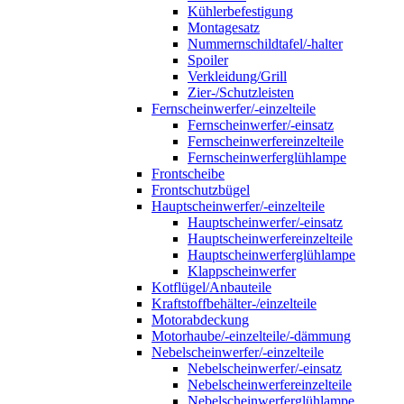
Kühlerbefestigung
Montagesatz
Nummernschildtafel/-halter
Spoiler
Verkleidung/Grill
Zier-/Schutzleisten
Fernscheinwerfer/-einzelteile
Fernscheinwerfer/-einsatz
Fernscheinwerfereinzelteile
Fernscheinwerferglühlampe
Frontscheibe
Frontschutzbügel
Hauptscheinwerfer/-einzelteile
Hauptscheinwerfer/-einsatz
Hauptscheinwerfereinzelteile
Hauptscheinwerferglühlampe
Klappscheinwerfer
Kotflügel/Anbauteile
Kraftstoffbehälter-/einzelteile
Motorabdeckung
Motorhaube/-einzelteile/-dämmung
Nebelscheinwerfer/-einzelteile
Nebelscheinwerfer/-einsatz
Nebelscheinwerfereinzelteile
Nebelscheinwerferglühlampe