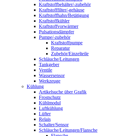
Kraftstoffbehälter/-zubehör
Kraftstofffilter/-gehäuse
Kraftstoffhahn/Betätigung
Kraftstoffkühler
Kraftstoffvorwärmer
Pulsationsdämpfer
Pumpe/-zubehör
Kraftstoffpumpe
Reparatur
Zubehör/Einzelteile
Schläuche/Leitungen
Tankgeber
Ventile
Wassersensor
Werkzeuge
Kühlung
Artikelsuche über Grafik
Frostschutz
Kühlmodul
Luftkühlung
Lüfter
Relais
Schalter/Sensor
Schläuche/Leitungen/Flansche
Flansche