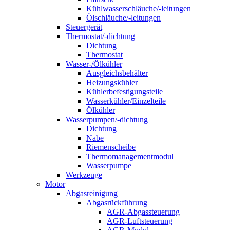
Kühlwasserschläuche/-leitungen
Ölschläuche/-leitungen
Steuergerät
Thermostat/-dichtung
Dichtung
Thermostat
Wasser-/Ölkühler
Ausgleichsbehälter
Heizungskühler
Kühlerbefestigungsteile
Wasserkühler/Einzelteile
Ölkühler
Wasserpumpen/-dichtung
Dichtung
Nabe
Riemenscheibe
Thermomanagementmodul
Wasserpumpe
Werkzeuge
Motor
Abgasreinigung
Abgasrückführung
AGR-Abgassteuerung
AGR-Luftsteuerung