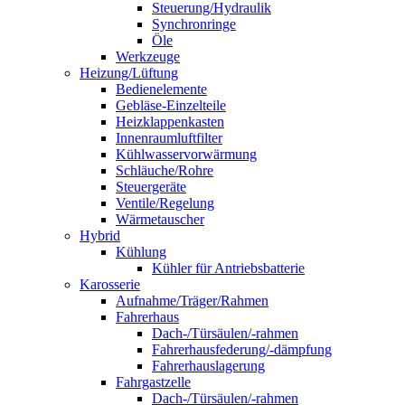
Steuerung/Hydraulik
Synchronringe
Öle
Werkzeuge
Heizung/Lüftung
Bedienelemente
Gebläse-Einzelteile
Heizklappenkasten
Innenraumluftfilter
Kühlwasservorwärmung
Schläuche/Rohre
Steuergeräte
Ventile/Regelung
Wärmetauscher
Hybrid
Kühlung
Kühler für Antriebsbatterie
Karosserie
Aufnahme/Träger/Rahmen
Fahrerhaus
Dach-/Türsäulen/-rahmen
Fahrerhausfederung/-dämpfung
Fahrerhauslagerung
Fahrgastzelle
Dach-/Türsäulen/-rahmen