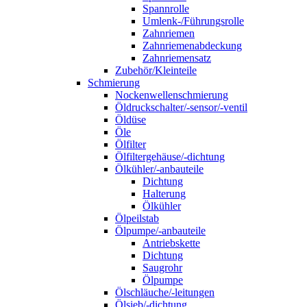
Spannrolle
Umlenk-/Führungsrolle
Zahnriemen
Zahnriemenabdeckung
Zahnriemensatz
Zubehör/Kleinteile
Schmierung
Nockenwellenschmierung
Öldruckschalter/-sensor/-ventil
Öldüse
Öle
Ölfilter
Ölfiltergehäuse/-dichtung
Ölkühler/-anbauteile
Dichtung
Halterung
Ölkühler
Ölpeilstab
Ölpumpe/-anbauteile
Antriebskette
Dichtung
Saugrohr
Ölpumpe
Ölschläuche/-leitungen
Ölsieb/-dichtung