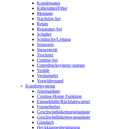
Kondensator
Kältemittel/Filter
Montage
Nachrüst-Set
Relais
Reparatur-Set
Schalter
Schläuche/Leitung
Sensoren
Steuergerät
Trockner
Umrüst-Set
Unterdrucksystem/-pumpe
Ventile
Verdampfer
Vorwiderstand
Komfortsysteme
Alarmanlage
Coming-Home Funktion
Einparkhilfe/Rückfahrwarner
Fensterheber
Geschwindigkeitsregelanlage
Geschwindigkeitswarnanlage
Glasdach
Heckklappenbetätigung