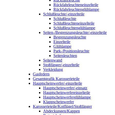
Rückfahrleuchte
Rückfahrleuchteneinzelteile
Rückfahrleuchtenglühlampe
Schlußleuchte/-einzelteile
Schlußleuchte
Schlußleuchteneinzelteile
Schlußleuchtenglühlampe
Seiten-/Begrenzungsleuchte/-einzelteile
Begrenzungsleuchte
Einzelteile
Glühlampe
Park-/Positionsleuchte
Seitenleuchten
Seitenwand
Stoßfänger/-einzelteile
Verkleidung
Gasfedern
Gesamtgrafik Karosserieteile
Hauptscheinwerfer/-einzelteile
Hauptscheinwerfer/-einsatz
Hauptscheinwerfereinzelteile
Hauptscheinwerferglühlampe
Klappscheinwerfer
Karosserieteile/Kotflügel/Stoßfänger
Abdeckungen/Kappen