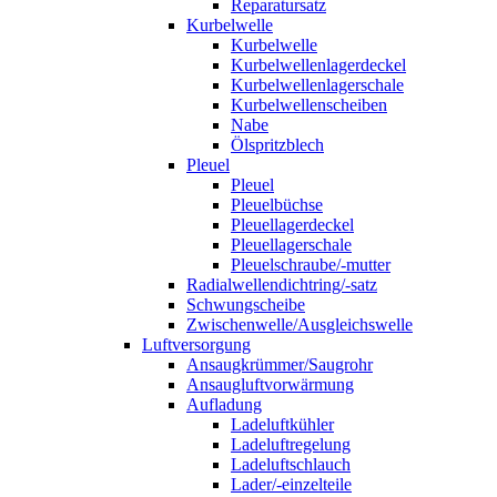
Reparatursatz
Kurbelwelle
Kurbelwelle
Kurbelwellenlagerdeckel
Kurbelwellenlagerschale
Kurbelwellenscheiben
Nabe
Ölspritzblech
Pleuel
Pleuel
Pleuelbüchse
Pleuellagerdeckel
Pleuellagerschale
Pleuelschraube/-mutter
Radialwellendichtring/-satz
Schwungscheibe
Zwischenwelle/Ausgleichswelle
Luftversorgung
Ansaugkrümmer/Saugrohr
Ansaugluftvorwärmung
Aufladung
Ladeluftkühler
Ladeluftregelung
Ladeluftschlauch
Lader/-einzelteile