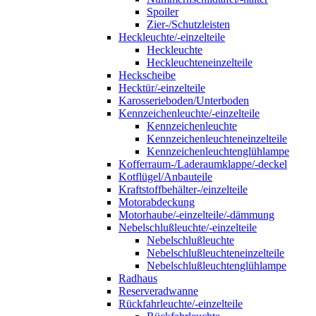
Spoiler
Zier-/Schutzleisten
Heckleuchte/-einzelteile
Heckleuchte
Heckleuchteneinzelteile
Heckscheibe
Hecktür/-einzelteile
Karosserieboden/Unterboden
Kennzeichenleuchte/-einzelteile
Kennzeichenleuchte
Kennzeichenleuchteneinzelteile
Kennzeichenleuchtenglühlampe
Kofferraum-/Laderaumklappe/-deckel
Kotflügel/Anbauteile
Kraftstoffbehälter-/einzelteile
Motorabdeckung
Motorhaube/-einzelteile/-dämmung
Nebelschlußleuchte/-einzelteile
Nebelschlußleuchte
Nebelschlußleuchteneinzelteile
Nebelschlußleuchtenglühlampe
Radhaus
Reserveradwanne
Rückfahrleuchte/-einzelteile