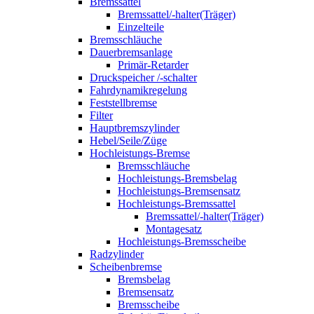
Bremssattel
Bremssattel/-halter(Träger)
Einzelteile
Bremsschläuche
Dauerbremsanlage
Primär-Retarder
Druckspeicher /-schalter
Fahrdynamikregelung
Feststellbremse
Filter
Hauptbremszylinder
Hebel/Seile/Züge
Hochleistungs-Bremse
Bremsschläuche
Hochleistungs-Bremsbelag
Hochleistungs-Bremsensatz
Hochleistungs-Bremssattel
Bremssattel/-halter(Träger)
Montagesatz
Hochleistungs-Bremsscheibe
Radzylinder
Scheibenbremse
Bremsbelag
Bremsensatz
Bremsscheibe