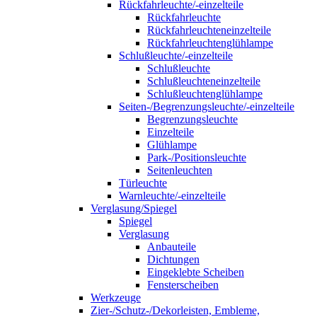
Rückfahrleuchte/-einzelteile
Rückfahrleuchte
Rückfahrleuchteneinzelteile
Rückfahrleuchtenglühlampe
Schlußleuchte/-einzelteile
Schlußleuchte
Schlußleuchteneinzelteile
Schlußleuchtenglühlampe
Seiten-/Begrenzungsleuchte/-einzelteile
Begrenzungsleuchte
Einzelteile
Glühlampe
Park-/Positionsleuchte
Seitenleuchten
Türleuchte
Warnleuchte/-einzelteile
Verglasung/Spiegel
Spiegel
Verglasung
Anbauteile
Dichtungen
Eingeklebte Scheiben
Fensterscheiben
Werkzeuge
Zier-/Schutz-/Dekorleisten, Embleme,