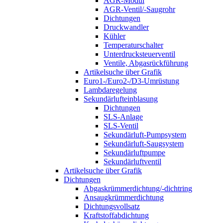
AGR-Modul
AGR-Ventil/-Saugrohr
Dichtungen
Druckwandler
Kühler
Temperaturschalter
Unterdrucksteuerventil
Ventile, Abgasrückführung
Artikelsuche über Grafik
Euro1-/Euro2-/D3-Umrüstung
Lambdaregelung
Sekundärlufteinblasung
Dichtungen
SLS-Anlage
SLS-Ventil
Sekundärluft-Pumpsystem
Sekundärluft-Saugsystem
Sekundärluftpumpe
Sekundärluftventil
Artikelsuche über Grafik
Dichtungen
Abgaskrümmerdichtung/-dichtring
Ansaugkrümmerdichtung
Dichtungsvollsatz
Kraftstoffabdichtung