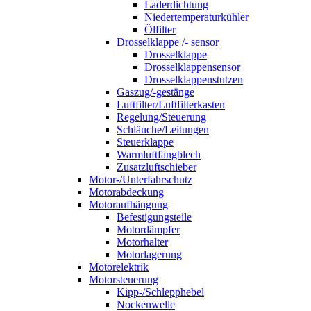
Laderdichtung
Niedertemperaturkühler
Ölfilter
Drosselklappe /- sensor
Drosselklappe
Drosselklappensensor
Drosselklappenstutzen
Gaszug/-gestänge
Luftfilter/Luftfilterkasten
Regelung/Steuerung
Schläuche/Leitungen
Steuerklappe
Warmluftfangblech
Zusatzluftschieber
Motor-/Unterfahrschutz
Motorabdeckung
Motoraufhängung
Befestigungsteile
Motordämpfer
Motorhalter
Motorlagerung
Motorelektrik
Motorsteuerung
Kipp-/Schlepphebel
Nockenwelle