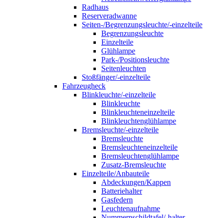
Radhaus
Reserveradwanne
Seiten-/Begrenzungsleuchte/-einzelteile
Begrenzungsleuchte
Einzelteile
Glühlampe
Park-/Positionsleuchte
Seitenleuchten
Stoßfänger/-einzelteile
Fahrzeugheck
Blinkleuchte/-einzelteile
Blinkleuchte
Blinkleuchteneinzelteile
Blinkleuchtenglühlampe
Bremsleuchte/-einzelteile
Bremsleuchte
Bremsleuchteneinzelteile
Bremsleuchtenglühlampe
Zusatz-Bremsleuchte
Einzelteile/Anbauteile
Abdeckungen/Kappen
Batteriehalter
Gasfedern
Leuchtenaufnahme
Nummernschildtafel/-halter