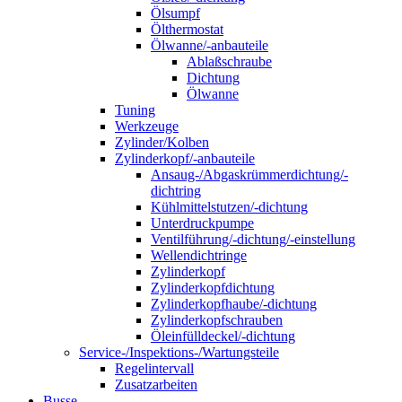
Ölsumpf
Ölthermostat
Ölwanne/-anbauteile
Ablaßschraube
Dichtung
Ölwanne
Tuning
Werkzeuge
Zylinder/Kolben
Zylinderkopf/-anbauteile
Ansaug-/Abgaskrümmerdichtung/-
dichtring
Kühlmittelstutzen/-dichtung
Unterdruckpumpe
Ventilführung/-dichtung/-einstellung
Wellendichtringe
Zylinderkopf
Zylinderkopfdichtung
Zylinderkopfhaube/-dichtung
Zylinderkopfschrauben
Öleinfülldeckel/-dichtung
Service-/Inspektions-/Wartungsteile
Regelintervall
Zusatzarbeiten
Busse