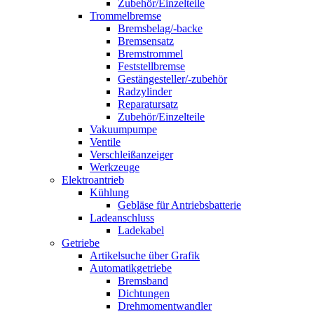
Zubehör/Einzelteile
Trommelbremse
Bremsbelag/-backe
Bremsensatz
Bremstrommel
Feststellbremse
Gestängesteller/-zubehör
Radzylinder
Reparatursatz
Zubehör/Einzelteile
Vakuumpumpe
Ventile
Verschleißanzeiger
Werkzeuge
Elektroantrieb
Kühlung
Gebläse für Antriebsbatterie
Ladeanschluss
Ladekabel
Getriebe
Artikelsuche über Grafik
Automatikgetriebe
Bremsband
Dichtungen
Drehmomentwandler