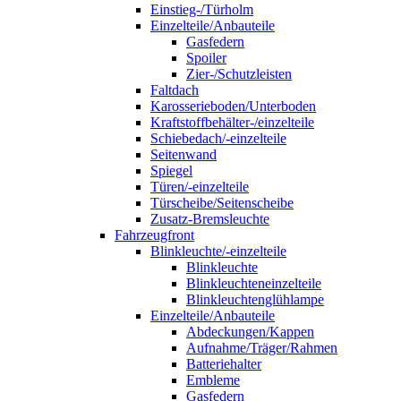
Einstieg-/Türholm
Einzelteile/Anbauteile
Gasfedern
Spoiler
Zier-/Schutzleisten
Faltdach
Karosserieboden/Unterboden
Kraftstoffbehälter-/einzelteile
Schiebedach/-einzelteile
Seitenwand
Spiegel
Türen/-einzelteile
Türscheibe/Seitenscheibe
Zusatz-Bremsleuchte
Fahrzeugfront
Blinkleuchte/-einzelteile
Blinkleuchte
Blinkleuchteneinzelteile
Blinkleuchtenglühlampe
Einzelteile/Anbauteile
Abdeckungen/Kappen
Aufnahme/Träger/Rahmen
Batteriehalter
Embleme
Gasfedern