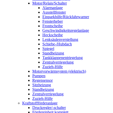
Motor/Relais/Schalter
Alarmanlage
Ausstellfenster
Einparkhilfe/Rückfahrwarner
Fensterheber
Frontscheibe
Geschwindigkeitsregelanlage
Heckscheibe
Lenksäulenverstellung
Schiebe-/Hubdach
Spiegel
Standheizung
Tankklappenentriegelung
Zentralverriegelung
Zuzieh-Hilfe
Motorvorwärmsystem (elektrisch)
Pumpen
Regensensor
Sitzheizung
Standheizung
Zentralverriegelung
Zuzieh-Hilfe
Kraftstoffförderanlage
Druckregler/-schalter
Fördereinheit komplett