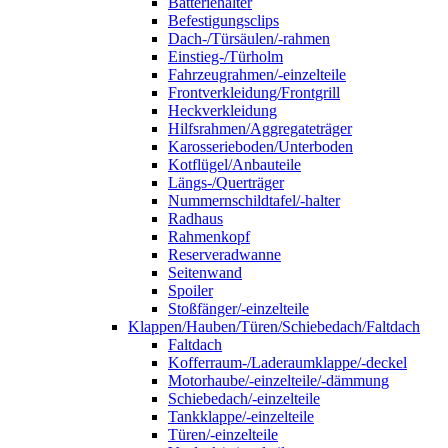
Batteriehalter
Befestigungsclips
Dach-/Türsäulen/-rahmen
Einstieg-/Türholm
Fahrzeugrahmen/-einzelteile
Frontverkleidung/Frontgrill
Heckverkleidung
Hilfsrahmen/Aggregateträger
Karosserieboden/Unterboden
Kotflügel/Anbauteile
Längs-/Querträger
Nummernschildtafel/-halter
Radhaus
Rahmenkopf
Reserveradwanne
Seitenwand
Spoiler
Stoßfänger/-einzelteile
Klappen/Hauben/Türen/Schiebedach/Faltdach
Faltdach
Kofferraum-/Laderaumklappe/-deckel
Motorhaube/-einzelteile/-dämmung
Schiebedach/-einzelteile
Tankklappe/-einzelteile
Türen/-einzelteile