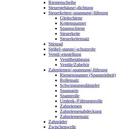
Riemenscheibe
Steuergehäuse/-dichtung
Steuerketten/-spannung/-führung
Gleitschiene
Kettenspanner
Spannschiene
Steuerkette
Steuerkettensatz
Stirnrad
Stößel/-stange/-schutzrohr
Ventil/-einstellung
Ventilbetätigung
Ventile/Zubehör
Zahnriemen/-spannung/-führung
Riemenspanner (Spanneinheit)
Rollensatz
Schwingungsdämpfer
Spannarm
Spannrolle
Umlenk-/Führungsrolle
Zahnriemen
Zahnriemenabdeckung
Zahnriemensatz
Zahnräder
Zwischenwelle