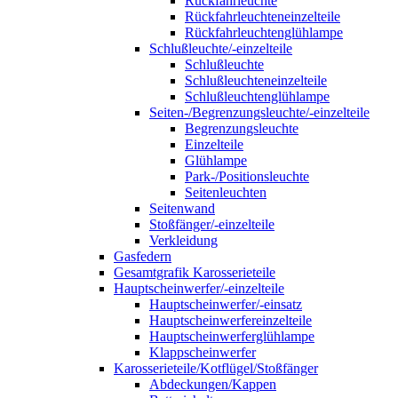
Rückfahrleuchte
Rückfahrleuchteneinzelteile
Rückfahrleuchtenglühlampe
Schlußleuchte/-einzelteile
Schlußleuchte
Schlußleuchteneinzelteile
Schlußleuchtenglühlampe
Seiten-/Begrenzungsleuchte/-einzelteile
Begrenzungsleuchte
Einzelteile
Glühlampe
Park-/Positionsleuchte
Seitenleuchten
Seitenwand
Stoßfänger/-einzelteile
Verkleidung
Gasfedern
Gesamtgrafik Karosserieteile
Hauptscheinwerfer/-einzelteile
Hauptscheinwerfer/-einsatz
Hauptscheinwerfereinzelteile
Hauptscheinwerferglühlampe
Klappscheinwerfer
Karosserieteile/Kotflügel/Stoßfänger
Abdeckungen/Kappen