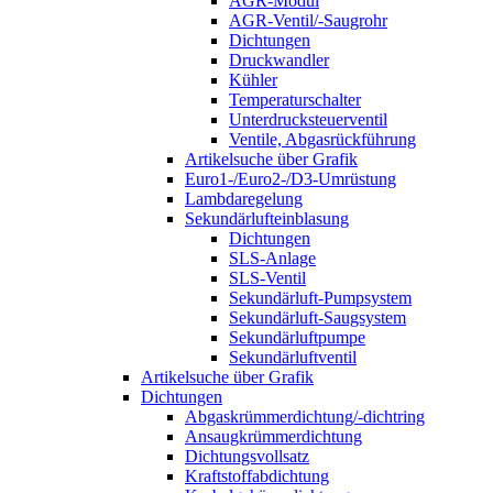
AGR-Modul
AGR-Ventil/-Saugrohr
Dichtungen
Druckwandler
Kühler
Temperaturschalter
Unterdrucksteuerventil
Ventile, Abgasrückführung
Artikelsuche über Grafik
Euro1-/Euro2-/D3-Umrüstung
Lambdaregelung
Sekundärlufteinblasung
Dichtungen
SLS-Anlage
SLS-Ventil
Sekundärluft-Pumpsystem
Sekundärluft-Saugsystem
Sekundärluftpumpe
Sekundärluftventil
Artikelsuche über Grafik
Dichtungen
Abgaskrümmerdichtung/-dichtring
Ansaugkrümmerdichtung
Dichtungsvollsatz
Kraftstoffabdichtung