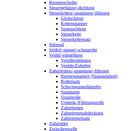
Riemenscheibe
Steuergehäuse/-dichtung
Steuerketten/-spannung/-führung
Gleitschiene
Kettenspanner
Spannschiene
Steuerkette
Steuerkettensatz
Stirnrad
Stößel/-stange/-schutzrohr
Ventil/-einstellung
Ventilbetätigung
Ventile/Zubehör
Zahnriemen/-spannung/-führung
Riemenspanner (Spanneinheit)
Rollensatz
Schwingungsdämpfer
Spannarm
Spannrolle
Umlenk-/Führungsrolle
Zahnriemen
Zahnriemenabdeckung
Zahnriemensatz
Zahnräder
Zwischenwelle