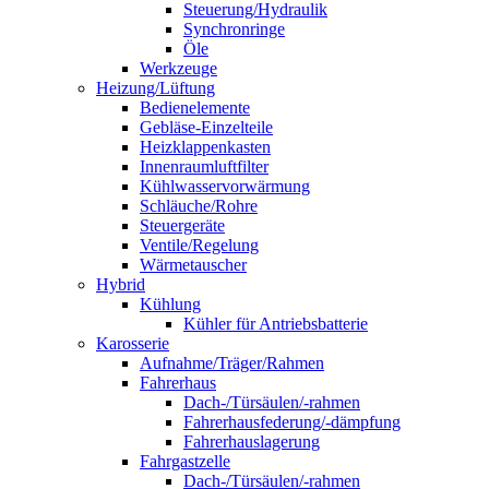
Steuerung/Hydraulik
Synchronringe
Öle
Werkzeuge
Heizung/Lüftung
Bedienelemente
Gebläse-Einzelteile
Heizklappenkasten
Innenraumluftfilter
Kühlwasservorwärmung
Schläuche/Rohre
Steuergeräte
Ventile/Regelung
Wärmetauscher
Hybrid
Kühlung
Kühler für Antriebsbatterie
Karosserie
Aufnahme/Träger/Rahmen
Fahrerhaus
Dach-/Türsäulen/-rahmen
Fahrerhausfederung/-dämpfung
Fahrerhauslagerung
Fahrgastzelle
Dach-/Türsäulen/-rahmen