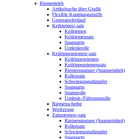
Riementrieb
Artikelsuche über Grafik
Flexible Kupplungsmuffe
Generatorfreilauf
Keilriemen/-satz
Keilriemen
Keilriemensatz
Spannarm
Umlenkrolle
Keilrippenriemen/-satz
Keilrippenriemen
Keilrippenriemensatz
Riemenspanner (Spanneinheit)
Rollensatz
Schwingungsdämpfer
Spannarm
Spannrolle
Umlenk-/Führungsrolle
Riemenscheibe
Werkzeuge
Zahnriemen/-satz
Riemenspanner (Spanneinheit)
Rollensatz
Schwingungsdämpfer
Spannarm