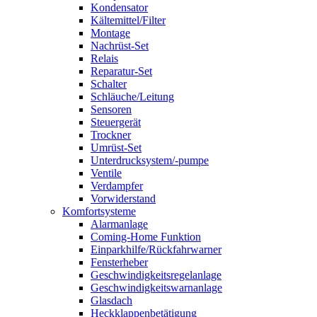
Kondensator
Kältemittel/Filter
Montage
Nachrüst-Set
Relais
Reparatur-Set
Schalter
Schläuche/Leitung
Sensoren
Steuergerät
Trockner
Umrüst-Set
Unterdrucksystem/-pumpe
Ventile
Verdampfer
Vorwiderstand
Komfortsysteme
Alarmanlage
Coming-Home Funktion
Einparkhilfe/Rückfahrwarner
Fensterheber
Geschwindigkeitsregelanlage
Geschwindigkeitswarnanlage
Glasdach
Heckklappenbetätigung