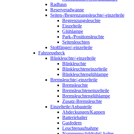
Radhaus
Reserveradwanne
Seiten-/Begrenzungsleuchte/-einzelteile
Begrenzungsleuchte
Einzelteile
Glühlampe
Park-/Positionsleuchte
Seitenleuchten
Stoßfänger/-einzelteile
Fahrzeugheck
Blinkleuchte/-einzelteile
Blinkleuchte
Blinkleuchteneinzelteile
Blinkleuchtenglühlampe
Bremsleuchte/-einzelteile
Bremsleuchte
Bremsleuchteneinzelteile
Bremsleuchtenglühlampe
Zusatz-Bremsleuchte
Einzelteile/Anbauteile
Abdeckungen/Kappen
Batteriehalter
Gasfedern
Leuchtenaufnahme
Nummernschildtafel/-halter