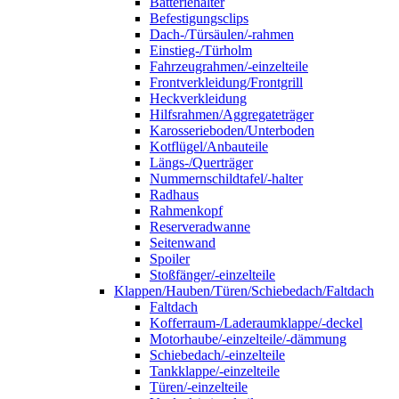
Batteriehalter
Befestigungsclips
Dach-/Türsäulen/-rahmen
Einstieg-/Türholm
Fahrzeugrahmen/-einzelteile
Frontverkleidung/Frontgrill
Heckverkleidung
Hilfsrahmen/Aggregateträger
Karosserieboden/Unterboden
Kotflügel/Anbauteile
Längs-/Querträger
Nummernschildtafel/-halter
Radhaus
Rahmenkopf
Reserveradwanne
Seitenwand
Spoiler
Stoßfänger/-einzelteile
Klappen/Hauben/Türen/Schiebedach/Faltdach
Faltdach
Kofferraum-/Laderaumklappe/-deckel
Motorhaube/-einzelteile/-dämmung
Schiebedach/-einzelteile
Tankklappe/-einzelteile
Türen/-einzelteile