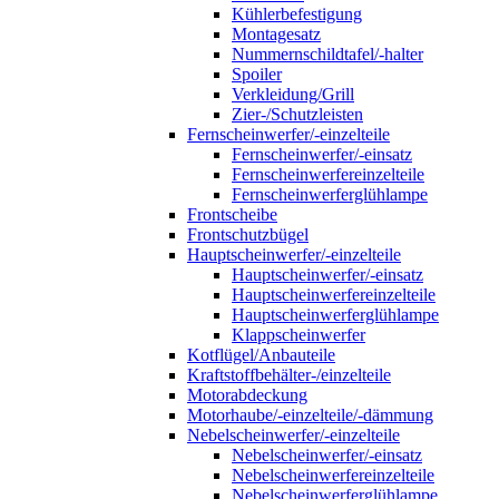
Kühlerbefestigung
Montagesatz
Nummernschildtafel/-halter
Spoiler
Verkleidung/Grill
Zier-/Schutzleisten
Fernscheinwerfer/-einzelteile
Fernscheinwerfer/-einsatz
Fernscheinwerfereinzelteile
Fernscheinwerferglühlampe
Frontscheibe
Frontschutzbügel
Hauptscheinwerfer/-einzelteile
Hauptscheinwerfer/-einsatz
Hauptscheinwerfereinzelteile
Hauptscheinwerferglühlampe
Klappscheinwerfer
Kotflügel/Anbauteile
Kraftstoffbehälter-/einzelteile
Motorabdeckung
Motorhaube/-einzelteile/-dämmung
Nebelscheinwerfer/-einzelteile
Nebelscheinwerfer/-einsatz
Nebelscheinwerfereinzelteile
Nebelscheinwerferglühlampe