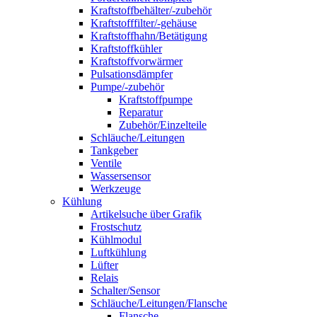
Kraftstoffbehälter/-zubehör
Kraftstofffilter/-gehäuse
Kraftstoffhahn/Betätigung
Kraftstoffkühler
Kraftstoffvorwärmer
Pulsationsdämpfer
Pumpe/-zubehör
Kraftstoffpumpe
Reparatur
Zubehör/Einzelteile
Schläuche/Leitungen
Tankgeber
Ventile
Wassersensor
Werkzeuge
Kühlung
Artikelsuche über Grafik
Frostschutz
Kühlmodul
Luftkühlung
Lüfter
Relais
Schalter/Sensor
Schläuche/Leitungen/Flansche
Flansche