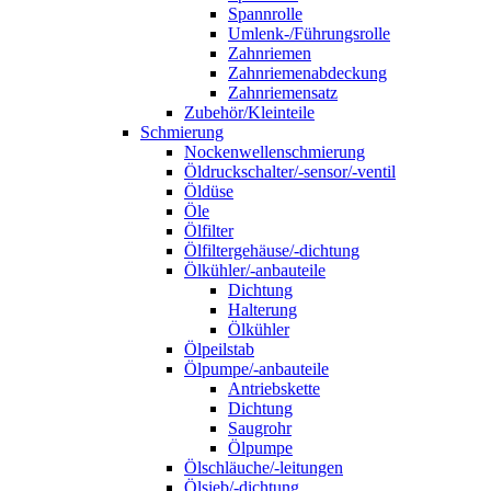
Spannrolle
Umlenk-/Führungsrolle
Zahnriemen
Zahnriemenabdeckung
Zahnriemensatz
Zubehör/Kleinteile
Schmierung
Nockenwellenschmierung
Öldruckschalter/-sensor/-ventil
Öldüse
Öle
Ölfilter
Ölfiltergehäuse/-dichtung
Ölkühler/-anbauteile
Dichtung
Halterung
Ölkühler
Ölpeilstab
Ölpumpe/-anbauteile
Antriebskette
Dichtung
Saugrohr
Ölpumpe
Ölschläuche/-leitungen
Ölsieb/-dichtung