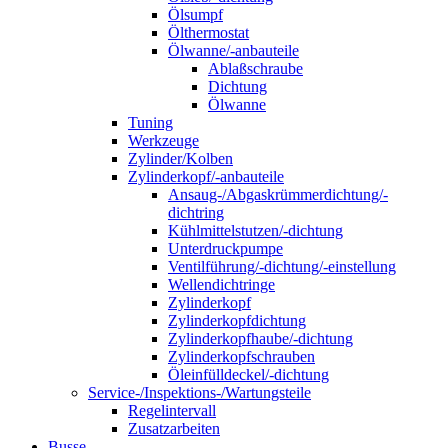
Ölsumpf
Ölthermostat
Ölwanne/-anbauteile
Ablaßschraube
Dichtung
Ölwanne
Tuning
Werkzeuge
Zylinder/Kolben
Zylinderkopf/-anbauteile
Ansaug-/Abgaskrümmerdichtung/-
dichtring
Kühlmittelstutzen/-dichtung
Unterdruckpumpe
Ventilführung/-dichtung/-einstellung
Wellendichtringe
Zylinderkopf
Zylinderkopfdichtung
Zylinderkopfhaube/-dichtung
Zylinderkopfschrauben
Öleinfülldeckel/-dichtung
Service-/Inspektions-/Wartungsteile
Regelintervall
Zusatzarbeiten
Busse