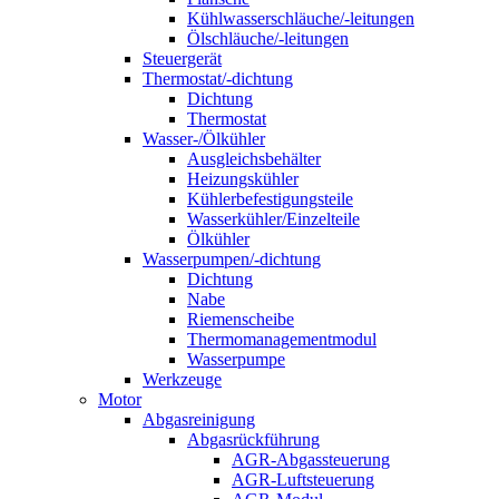
Kühlwasserschläuche/-leitungen
Ölschläuche/-leitungen
Steuergerät
Thermostat/-dichtung
Dichtung
Thermostat
Wasser-/Ölkühler
Ausgleichsbehälter
Heizungskühler
Kühlerbefestigungsteile
Wasserkühler/Einzelteile
Ölkühler
Wasserpumpen/-dichtung
Dichtung
Nabe
Riemenscheibe
Thermomanagementmodul
Wasserpumpe
Werkzeuge
Motor
Abgasreinigung
Abgasrückführung
AGR-Abgassteuerung
AGR-Luftsteuerung