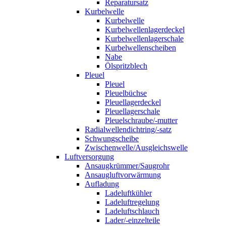
Reparatursatz
Kurbelwelle
Kurbelwelle
Kurbelwellenlagerdeckel
Kurbelwellenlagerschale
Kurbelwellenscheiben
Nabe
Ölspritzblech
Pleuel
Pleuel
Pleuelbüchse
Pleuellagerdeckel
Pleuellagerschale
Pleuelschraube/-mutter
Radialwellendichtring/-satz
Schwungscheibe
Zwischenwelle/Ausgleichswelle
Luftversorgung
Ansaugkrümmer/Saugrohr
Ansaugluftvorwärmung
Aufladung
Ladeluftkühler
Ladeluftregelung
Ladeluftschlauch
Lader/-einzelteile