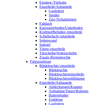
Einstieg-/Türholm
Einzelteile/Anbauteile
Gasfedern
Spoiler
Zier-/Schutzleisten
Faltdach
Karosserieboden/Unterboden
Kraftstoffbehälter-/einzelteile
Schiebedach/-einzelteile
Seitenwand
Spiegel
Türen/-einzelteile
Türscheibe/Seitenscheibe
Zusatz-Bremsleuchte
Fahrzeugfront
Blinkleuchte/-einzelteile
Blinkleuchte
Blinkleuchteneinzelteile
Blinkleuchtenglühlampe
Einzelteile/Anbauteile
Abdeckungen/Kappen
Aufnahme/Träger/Rahmen
Batteriehalter
Embleme
Gasfedern