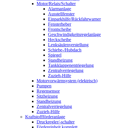
Motor/Relais/Schalter
Alarmanlage
Ausstellfenster
Einparkhilfe/Rückfahrwarner
Fensterheber
Frontscheibe
Geschwindigkeitsregelanlage
Heckscheibe
Lenksäulenverstellung
Schiebe-/Hubdach
Spiegel
Standheizung
Tankklappenentriegelung
Zentralverriegelung
Zuzieh-Hilfe
Motorvorwärmsystem (elektrisch)
Pumpen
Regensensor
Sitzheizung
Standheizung
Zentralverriegelung
Zuzieh-Hilfe
Kraftstoffförderanlage
Druckregler/-schalter
Fördereinheit komplett