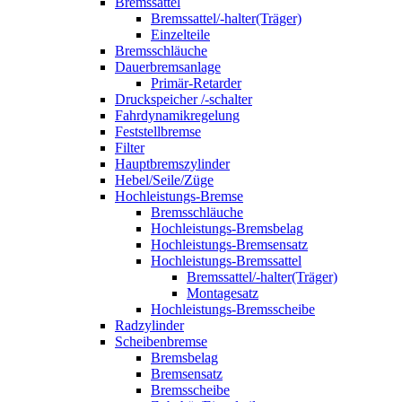
Bremssattel
Bremssattel/-halter(Träger)
Einzelteile
Bremsschläuche
Dauerbremsanlage
Primär-Retarder
Druckspeicher /-schalter
Fahrdynamikregelung
Feststellbremse
Filter
Hauptbremszylinder
Hebel/Seile/Züge
Hochleistungs-Bremse
Bremsschläuche
Hochleistungs-Bremsbelag
Hochleistungs-Bremsensatz
Hochleistungs-Bremssattel
Bremssattel/-halter(Träger)
Montagesatz
Hochleistungs-Bremsscheibe
Radzylinder
Scheibenbremse
Bremsbelag
Bremsensatz
Bremsscheibe