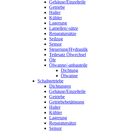
Gehäuse/Einzelteile
Getriebe
Halter
Kühler
Lagerung
Lamellen/-sätze
Reparatursätze
Seilzug
Sensor
Steuerung/Hydraulik
Teilesatz Ölwechsel
Öle
Ölwanne/-anbauteile
Dichtung
Ölwanne
Schaltgetriebe
Dichtungen
Gehäuse/Einzelteile
Getriebe
Getriebebetätigung
Halter
Kühler
Lagerung
Reparatursätze
Sensor