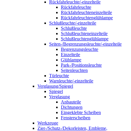
Rückfahrleuchte/-einzelteile
Rückfahrleuchte
Rückfahrleuchteneinzelteile
Rückfahrleuchtenglühlampe
Schlußleuchte/-einzelteile
Schlußleuchte
Schlußleuchteneinzelteile
Schlußleuchtenglühlampe
Seiten-/Begrenzungsleuchte/-einzelteile
Begrenzungsleuchte
Einzelteile
Glühlampe
Park-/Positionsleuchte
Seitenleuchten
Türleuchte
Warnleuchte/-einzelteile
Verglasung/Spiegel
Spiegel
Verglasung
Anbauteile
Dichtungen
Eingeklebte Scheiben
Fensterscheiben
Werkzeuge
Zier-/Schutz-/Dekorleisten, Embleme,