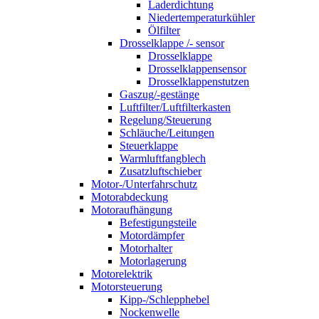
Laderdichtung
Niedertemperaturkühler
Ölfilter
Drosselklappe /- sensor
Drosselklappe
Drosselklappensensor
Drosselklappenstutzen
Gaszug/-gestänge
Luftfilter/Luftfilterkasten
Regelung/Steuerung
Schläuche/Leitungen
Steuerklappe
Warmluftfangblech
Zusatzluftschieber
Motor-/Unterfahrschutz
Motorabdeckung
Motoraufhängung
Befestigungsteile
Motordämpfer
Motorhalter
Motorlagerung
Motorelektrik
Motorsteuerung
Kipp-/Schlepphebel
Nockenwelle