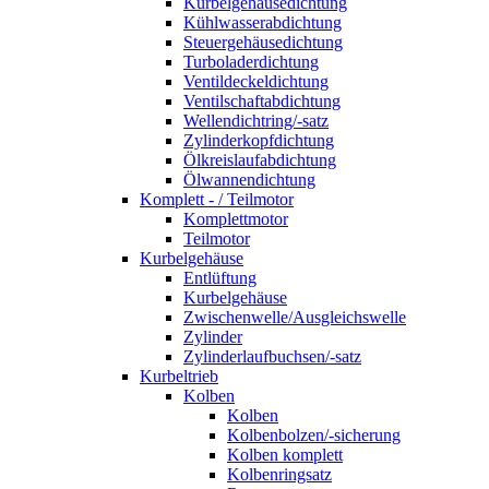
Kurbelgehäusedichtung
Kühlwasserabdichtung
Steuergehäusedichtung
Turboladerdichtung
Ventildeckeldichtung
Ventilschaftabdichtung
Wellendichtring/-satz
Zylinderkopfdichtung
Ölkreislaufabdichtung
Ölwannendichtung
Komplett - / Teilmotor
Komplettmotor
Teilmotor
Kurbelgehäuse
Entlüftung
Kurbelgehäuse
Zwischenwelle/Ausgleichswelle
Zylinder
Zylinderlaufbuchsen/-satz
Kurbeltrieb
Kolben
Kolben
Kolbenbolzen/-sicherung
Kolben komplett
Kolbenringsatz