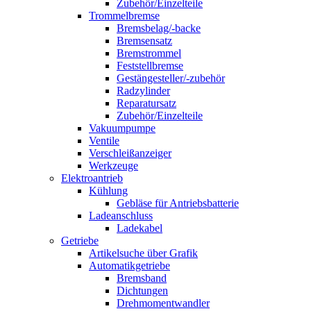
Zubehör/Einzelteile
Trommelbremse
Bremsbelag/-backe
Bremsensatz
Bremstrommel
Feststellbremse
Gestängesteller/-zubehör
Radzylinder
Reparatursatz
Zubehör/Einzelteile
Vakuumpumpe
Ventile
Verschleißanzeiger
Werkzeuge
Elektroantrieb
Kühlung
Gebläse für Antriebsbatterie
Ladeanschluss
Ladekabel
Getriebe
Artikelsuche über Grafik
Automatikgetriebe
Bremsband
Dichtungen
Drehmomentwandler