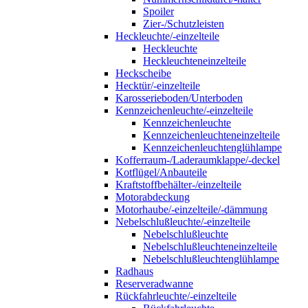
Spoiler
Zier-/Schutzleisten
Heckleuchte/-einzelteile
Heckleuchte
Heckleuchteneinzelteile
Heckscheibe
Hecktür/-einzelteile
Karosserieboden/Unterboden
Kennzeichenleuchte/-einzelteile
Kennzeichenleuchte
Kennzeichenleuchteneinzelteile
Kennzeichenleuchtenglühlampe
Kofferraum-/Laderaumklappe/-deckel
Kotflügel/Anbauteile
Kraftstoffbehälter-/einzelteile
Motorabdeckung
Motorhaube/-einzelteile/-dämmung
Nebelschlußleuchte/-einzelteile
Nebelschlußleuchte
Nebelschlußleuchteneinzelteile
Nebelschlußleuchtenglühlampe
Radhaus
Reserveradwanne
Rückfahrleuchte/-einzelteile