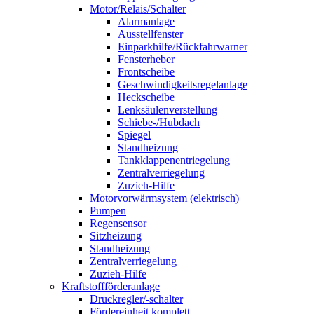
Motor/Relais/Schalter
Alarmanlage
Ausstellfenster
Einparkhilfe/Rückfahrwarner
Fensterheber
Frontscheibe
Geschwindigkeitsregelanlage
Heckscheibe
Lenksäulenverstellung
Schiebe-/Hubdach
Spiegel
Standheizung
Tankklappenentriegelung
Zentralverriegelung
Zuzieh-Hilfe
Motorvorwärmsystem (elektrisch)
Pumpen
Regensensor
Sitzheizung
Standheizung
Zentralverriegelung
Zuzieh-Hilfe
Kraftstoffförderanlage
Druckregler/-schalter
Fördereinheit komplett