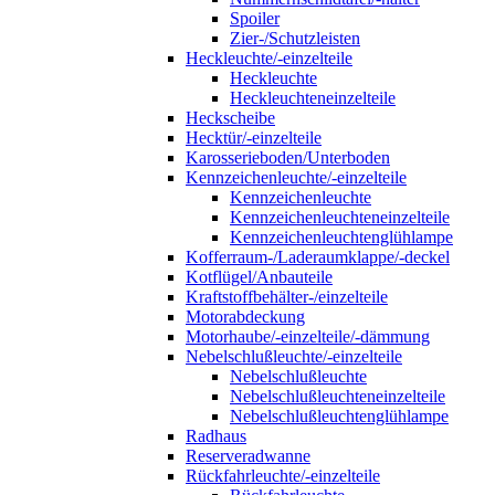
Spoiler
Zier-/Schutzleisten
Heckleuchte/-einzelteile
Heckleuchte
Heckleuchteneinzelteile
Heckscheibe
Hecktür/-einzelteile
Karosserieboden/Unterboden
Kennzeichenleuchte/-einzelteile
Kennzeichenleuchte
Kennzeichenleuchteneinzelteile
Kennzeichenleuchtenglühlampe
Kofferraum-/Laderaumklappe/-deckel
Kotflügel/Anbauteile
Kraftstoffbehälter-/einzelteile
Motorabdeckung
Motorhaube/-einzelteile/-dämmung
Nebelschlußleuchte/-einzelteile
Nebelschlußleuchte
Nebelschlußleuchteneinzelteile
Nebelschlußleuchtenglühlampe
Radhaus
Reserveradwanne
Rückfahrleuchte/-einzelteile