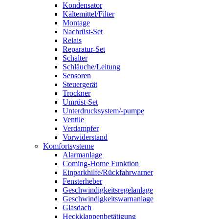
Kondensator
Kältemittel/Filter
Montage
Nachrüst-Set
Relais
Reparatur-Set
Schalter
Schläuche/Leitung
Sensoren
Steuergerät
Trockner
Umrüst-Set
Unterdrucksystem/-pumpe
Ventile
Verdampfer
Vorwiderstand
Komfortsysteme
Alarmanlage
Coming-Home Funktion
Einparkhilfe/Rückfahrwarner
Fensterheber
Geschwindigkeitsregelanlage
Geschwindigkeitswarnanlage
Glasdach
Heckklappenbetätigung