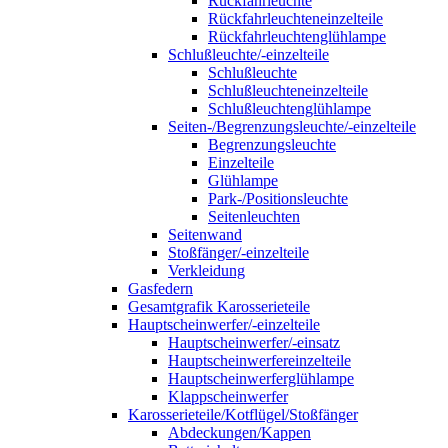
Rückfahrleuchte
Rückfahrleuchteneinzelteile
Rückfahrleuchtenglühlampe
Schlußleuchte/-einzelteile
Schlußleuchte
Schlußleuchteneinzelteile
Schlußleuchtenglühlampe
Seiten-/Begrenzungsleuchte/-einzelteile
Begrenzungsleuchte
Einzelteile
Glühlampe
Park-/Positionsleuchte
Seitenleuchten
Seitenwand
Stoßfänger/-einzelteile
Verkleidung
Gasfedern
Gesamtgrafik Karosserieteile
Hauptscheinwerfer/-einzelteile
Hauptscheinwerfer/-einsatz
Hauptscheinwerfereinzelteile
Hauptscheinwerferglühlampe
Klappscheinwerfer
Karosserieteile/Kotflügel/Stoßfänger
Abdeckungen/Kappen