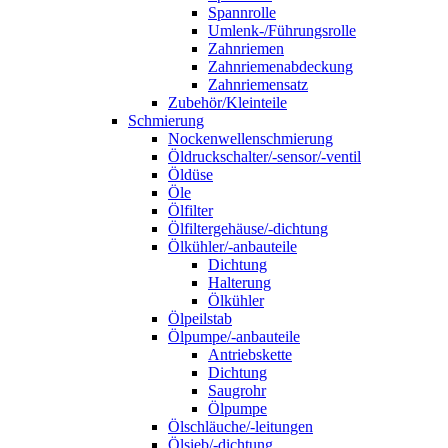
Spannrolle
Umlenk-/Führungsrolle
Zahnriemen
Zahnriemenabdeckung
Zahnriemensatz
Zubehör/Kleinteile
Schmierung
Nockenwellenschmierung
Öldruckschalter/-sensor/-ventil
Öldüse
Öle
Ölfilter
Ölfiltergehäuse/-dichtung
Ölkühler/-anbauteile
Dichtung
Halterung
Ölkühler
Ölpeilstab
Ölpumpe/-anbauteile
Antriebskette
Dichtung
Saugrohr
Ölpumpe
Ölschläuche/-leitungen
Ölsieb/-dichtung