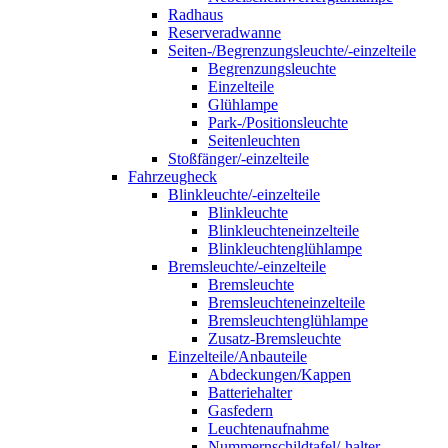
Radhaus
Reserveradwanne
Seiten-/Begrenzungsleuchte/-einzelteile
Begrenzungsleuchte
Einzelteile
Glühlampe
Park-/Positionsleuchte
Seitenleuchten
Stoßfänger/-einzelteile
Fahrzeugheck
Blinkleuchte/-einzelteile
Blinkleuchte
Blinkleuchteneinzelteile
Blinkleuchtenglühlampe
Bremsleuchte/-einzelteile
Bremsleuchte
Bremsleuchteneinzelteile
Bremsleuchtenglühlampe
Zusatz-Bremsleuchte
Einzelteile/Anbauteile
Abdeckungen/Kappen
Batteriehalter
Gasfedern
Leuchtenaufnahme
Nummernschildtafel/-halter