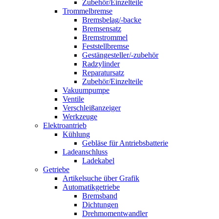
Zubehör/Einzelteile
Trommelbremse
Bremsbelag/-backe
Bremsensatz
Bremstrommel
Feststellbremse
Gestängesteller/-zubehör
Radzylinder
Reparatursatz
Zubehör/Einzelteile
Vakuumpumpe
Ventile
Verschleißanzeiger
Werkzeuge
Elektroantrieb
Kühlung
Gebläse für Antriebsbatterie
Ladeanschluss
Ladekabel
Getriebe
Artikelsuche über Grafik
Automatikgetriebe
Bremsband
Dichtungen
Drehmomentwandler