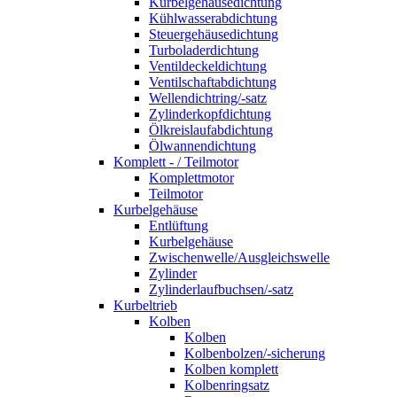
Kurbelgehäusedichtung
Kühlwasserabdichtung
Steuergehäusedichtung
Turboladerdichtung
Ventildeckeldichtung
Ventilschaftabdichtung
Wellendichtring/-satz
Zylinderkopfdichtung
Ölkreislaufabdichtung
Ölwannendichtung
Komplett - / Teilmotor
Komplettmotor
Teilmotor
Kurbelgehäuse
Entlüftung
Kurbelgehäuse
Zwischenwelle/Ausgleichswelle
Zylinder
Zylinderlaufbuchsen/-satz
Kurbeltrieb
Kolben
Kolben
Kolbenbolzen/-sicherung
Kolben komplett
Kolbenringsatz