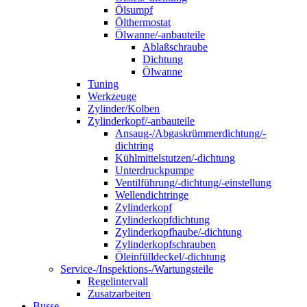
Ölsumpf
Ölthermostat
Ölwanne/-anbauteile
Ablaßschraube
Dichtung
Ölwanne
Tuning
Werkzeuge
Zylinder/Kolben
Zylinderkopf/-anbauteile
Ansaug-/Abgaskrümmerdichtung/-
dichtring
Kühlmittelstutzen/-dichtung
Unterdruckpumpe
Ventilführung/-dichtung/-einstellung
Wellendichtringe
Zylinderkopf
Zylinderkopfdichtung
Zylinderkopfhaube/-dichtung
Zylinderkopfschrauben
Öleinfülldeckel/-dichtung
Service-/Inspektions-/Wartungsteile
Regelintervall
Zusatzarbeiten
Busse