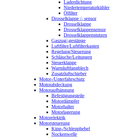
Laderdichtung
Niedertemperaturkühler
Ölfilter
Drosselklappe /- sensor
Drosselklappe
Drosselklappensensor
Drosselklappenstutzen
Gaszug/-gestänge
Luftfilter/Luftfilterkasten
Regelung/Steuerung
Schläuche/Leitungen
Steuerklappe
Warmluftfangblech
Zusatzluftschieber
Motor-/Unterfahrschutz
Motorabdeckung
Motoraufhängung
Befestigungsteile
Motordämpfer
Motorhalter
Motorlagerung
Motorelektrik
Motorsteuerung
Kipp-/Schlepphebel
Nockenwelle