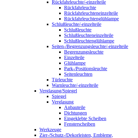
Rückfahrleuchte/-einzelteile
Rückfahrleuchte
Rückfahrleuchteneinzelteile
Rückfahrleuchtenglühlampe
Schlußleuchte/-einzelteile
Schlußleuchte
Schlußleuchteneinzelteile
Schlußleuchtenglühlampe
Seiten-/Begrenzungsleuchte/-einzelteile
Begrenzungsleuchte
Einzelteile
Glühlampe
Park-/Positionsleuchte
Seitenleuchten
Türleuchte
Warnleuchte/-einzelteile
Verglasung/Spiegel
Spiegel
Verglasung
Anbauteile
Dichtungen
Eingeklebte Scheiben
Fensterscheiben
Werkzeuge
Zier-/Schutz-/Dekorleisten, Embleme,