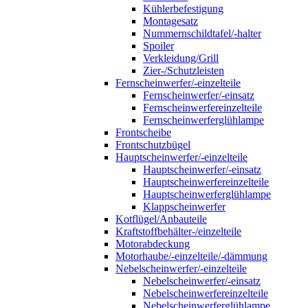
Kühlerbefestigung
Montagesatz
Nummernschildtafel/-halter
Spoiler
Verkleidung/Grill
Zier-/Schutzleisten
Fernscheinwerfer/-einzelteile
Fernscheinwerfer/-einsatz
Fernscheinwerfereinzelteile
Fernscheinwerferglühlampe
Frontscheibe
Frontschutzbügel
Hauptscheinwerfer/-einzelteile
Hauptscheinwerfer/-einsatz
Hauptscheinwerfereinzelteile
Hauptscheinwerferglühlampe
Klappscheinwerfer
Kotflügel/Anbauteile
Kraftstoffbehälter-/einzelteile
Motorabdeckung
Motorhaube/-einzelteile/-dämmung
Nebelscheinwerfer/-einzelteile
Nebelscheinwerfer/-einsatz
Nebelscheinwerfereinzelteile
Nebelscheinwerferglühlampe