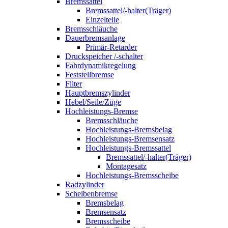
Bremssattel
Bremssattel/-halter(Träger)
Einzelteile
Bremsschläuche
Dauerbremsanlage
Primär-Retarder
Druckspeicher /-schalter
Fahrdynamikregelung
Feststellbremse
Filter
Hauptbremszylinder
Hebel/Seile/Züge
Hochleistungs-Bremse
Bremsschläuche
Hochleistungs-Bremsbelag
Hochleistungs-Bremsensatz
Hochleistungs-Bremssattel
Bremssattel/-halter(Träger)
Montagesatz
Hochleistungs-Bremsscheibe
Radzylinder
Scheibenbremse
Bremsbelag
Bremsensatz
Bremsscheibe