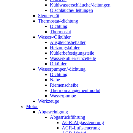
Kühlwasserschläuche/-leitungen
Ölschläuche/-leitungen
Steuergerät
Thermostat/-dichtung
Dichtung
Thermostat
Wasser-/Ölkühler
Ausgleichsbehälter
Heizungskühler
Kühlerbefestigungsteile
Wasserkühler/Einzelteile
Ölkühler
Wasserpumpen/-dichtung
Dichtung
Nabe
Riemenscheibe
Thermomanagementmodul
Wasserpumpe
Werkzeuge
Motor
Abgasreinigung
Abgasrückführung
AGR-Abgassteuerung
AGR-Luftsteuerung