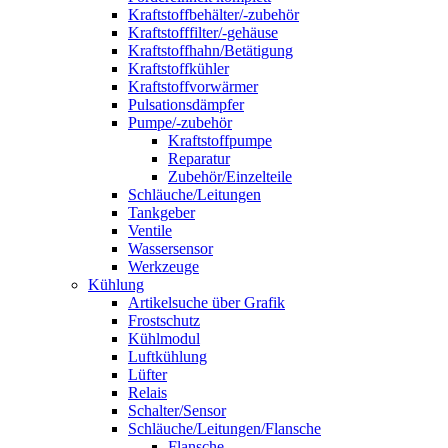
Kraftstoffbehälter/-zubehör
Kraftstofffilter/-gehäuse
Kraftstoffhahn/Betätigung
Kraftstoffkühler
Kraftstoffvorwärmer
Pulsationsdämpfer
Pumpe/-zubehör
Kraftstoffpumpe
Reparatur
Zubehör/Einzelteile
Schläuche/Leitungen
Tankgeber
Ventile
Wassersensor
Werkzeuge
Kühlung
Artikelsuche über Grafik
Frostschutz
Kühlmodul
Luftkühlung
Lüfter
Relais
Schalter/Sensor
Schläuche/Leitungen/Flansche
Flansche