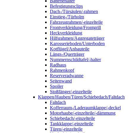
Batteriehalter
Befestigungsclips
Dach-/Türsäulen/-rahmen
Einstieg-/Türholm
Fahrzeugrahmen/-einzelteile
Frontverkleidung/Frontgrill
Heckverkleidung
Hilfsrahmen/Aggregateträger
Karosserieboden/Unterboden
Kotflügel/Anbauteile
Längs-/Querträger
Nummernschildtafel/-halter
Radhaus
Rahmenkopf
Reserveradwanne
Seitenwand
Spoiler
Stoßfänger/-einzelteile
Klappen/Hauben/Türen/Schiebedach/Faltdach
Faltdach
Kofferraum-/Laderaumklappe/-deckel
Motorhaube/-einzelteile/-dämmung
Schiebedach/-einzelteile
Tankklappe/-einzelteile
Türen/-einzelteile