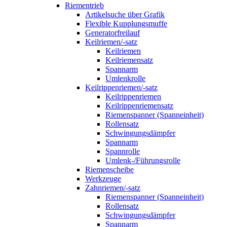
Riementrieb
Artikelsuche über Grafik
Flexible Kupplungsmuffe
Generatorfreilauf
Keilriemen/-satz
Keilriemen
Keilriemensatz
Spannarm
Umlenkrolle
Keilrippenriemen/-satz
Keilrippenriemen
Keilrippenriemensatz
Riemenspanner (Spanneinheit)
Rollensatz
Schwingungsdämpfer
Spannarm
Spannrolle
Umlenk-/Führungsrolle
Riemenscheibe
Werkzeuge
Zahnriemen/-satz
Riemenspanner (Spanneinheit)
Rollensatz
Schwingungsdämpfer
Spannarm