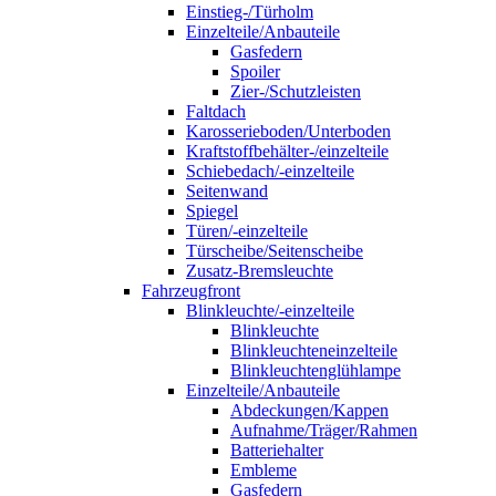
Einstieg-/Türholm
Einzelteile/Anbauteile
Gasfedern
Spoiler
Zier-/Schutzleisten
Faltdach
Karosserieboden/Unterboden
Kraftstoffbehälter-/einzelteile
Schiebedach/-einzelteile
Seitenwand
Spiegel
Türen/-einzelteile
Türscheibe/Seitenscheibe
Zusatz-Bremsleuchte
Fahrzeugfront
Blinkleuchte/-einzelteile
Blinkleuchte
Blinkleuchteneinzelteile
Blinkleuchtenglühlampe
Einzelteile/Anbauteile
Abdeckungen/Kappen
Aufnahme/Träger/Rahmen
Batteriehalter
Embleme
Gasfedern