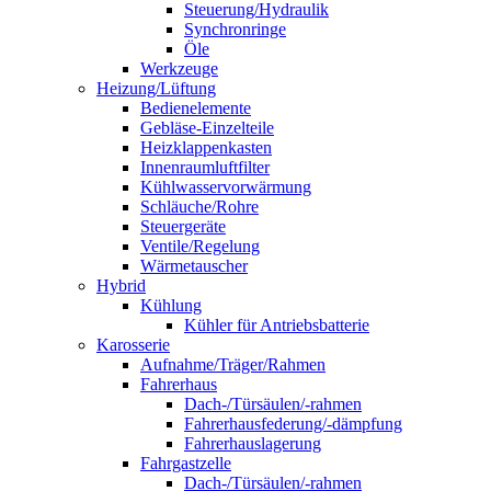
Steuerung/Hydraulik
Synchronringe
Öle
Werkzeuge
Heizung/Lüftung
Bedienelemente
Gebläse-Einzelteile
Heizklappenkasten
Innenraumluftfilter
Kühlwasservorwärmung
Schläuche/Rohre
Steuergeräte
Ventile/Regelung
Wärmetauscher
Hybrid
Kühlung
Kühler für Antriebsbatterie
Karosserie
Aufnahme/Träger/Rahmen
Fahrerhaus
Dach-/Türsäulen/-rahmen
Fahrerhausfederung/-dämpfung
Fahrerhauslagerung
Fahrgastzelle
Dach-/Türsäulen/-rahmen