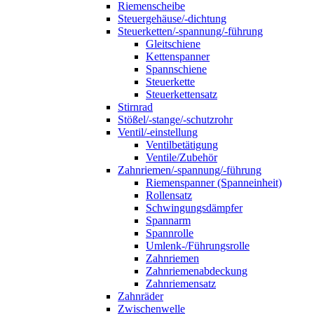
Riemenscheibe
Steuergehäuse/-dichtung
Steuerketten/-spannung/-führung
Gleitschiene
Kettenspanner
Spannschiene
Steuerkette
Steuerkettensatz
Stirnrad
Stößel/-stange/-schutzrohr
Ventil/-einstellung
Ventilbetätigung
Ventile/Zubehör
Zahnriemen/-spannung/-führung
Riemenspanner (Spanneinheit)
Rollensatz
Schwingungsdämpfer
Spannarm
Spannrolle
Umlenk-/Führungsrolle
Zahnriemen
Zahnriemenabdeckung
Zahnriemensatz
Zahnräder
Zwischenwelle