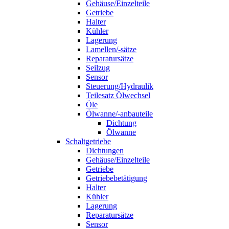
Gehäuse/Einzelteile
Getriebe
Halter
Kühler
Lagerung
Lamellen/-sätze
Reparatursätze
Seilzug
Sensor
Steuerung/Hydraulik
Teilesatz Ölwechsel
Öle
Ölwanne/-anbauteile
Dichtung
Ölwanne
Schaltgetriebe
Dichtungen
Gehäuse/Einzelteile
Getriebe
Getriebebetätigung
Halter
Kühler
Lagerung
Reparatursätze
Sensor