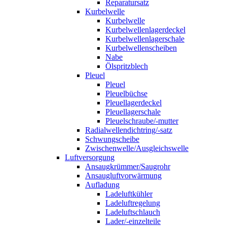
Reparatursatz
Kurbelwelle
Kurbelwelle
Kurbelwellenlagerdeckel
Kurbelwellenlagerschale
Kurbelwellenscheiben
Nabe
Ölspritzblech
Pleuel
Pleuel
Pleuelbüchse
Pleuellagerdeckel
Pleuellagerschale
Pleuelschraube/-mutter
Radialwellendichtring/-satz
Schwungscheibe
Zwischenwelle/Ausgleichswelle
Luftversorgung
Ansaugkrümmer/Saugrohr
Ansaugluftvorwärmung
Aufladung
Ladeluftkühler
Ladeluftregelung
Ladeluftschlauch
Lader/-einzelteile