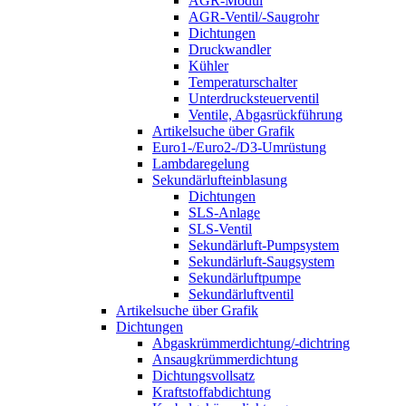
AGR-Modul
AGR-Ventil/-Saugrohr
Dichtungen
Druckwandler
Kühler
Temperaturschalter
Unterdrucksteuerventil
Ventile, Abgasrückführung
Artikelsuche über Grafik
Euro1-/Euro2-/D3-Umrüstung
Lambdaregelung
Sekundärlufteinblasung
Dichtungen
SLS-Anlage
SLS-Ventil
Sekundärluft-Pumpsystem
Sekundärluft-Saugsystem
Sekundärluftpumpe
Sekundärluftventil
Artikelsuche über Grafik
Dichtungen
Abgaskrümmerdichtung/-dichtring
Ansaugkrümmerdichtung
Dichtungsvollsatz
Kraftstoffabdichtung