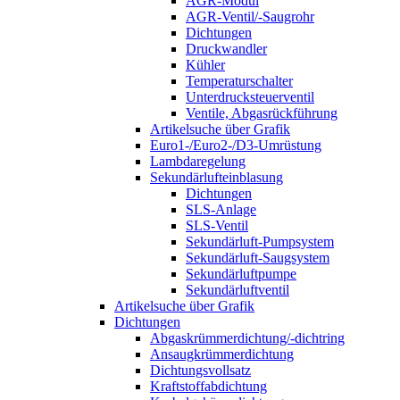
AGR-Modul
AGR-Ventil/-Saugrohr
Dichtungen
Druckwandler
Kühler
Temperaturschalter
Unterdrucksteuerventil
Ventile, Abgasrückführung
Artikelsuche über Grafik
Euro1-/Euro2-/D3-Umrüstung
Lambdaregelung
Sekundärlufteinblasung
Dichtungen
SLS-Anlage
SLS-Ventil
Sekundärluft-Pumpsystem
Sekundärluft-Saugsystem
Sekundärluftpumpe
Sekundärluftventil
Artikelsuche über Grafik
Dichtungen
Abgaskrümmerdichtung/-dichtring
Ansaugkrümmerdichtung
Dichtungsvollsatz
Kraftstoffabdichtung