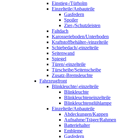
Einstieg-/Türholm
Einzelteile/Anbauteile
Gasfedern
Spoiler
Zier-/Schutzleisten
Faltdach
Karosserieboden/Unterboden
Kraftstoffbehälter-/einzelteile
Schiebedach/-einzelteile
Seitenwand
Spiegel
Türen/-einzelteile
Türscheibe/Seitenscheibe
Zusatz-Bremsleuchte
Fahrzeugfront
Blinkleuchte/-einzelteile
Blinkleuchte
Blinkleuchteneinzelteile
Blinkleuchtenglühlampe
Einzelteile/Anbauteile
Abdeckungen/Kappen
Aufnahme/Träger/Rahmen
Batteriehalter
Embleme
Gasfedern