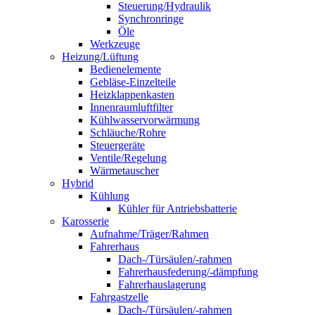
Steuerung/Hydraulik
Synchronringe
Öle
Werkzeuge
Heizung/Lüftung
Bedienelemente
Gebläse-Einzelteile
Heizklappenkasten
Innenraumluftfilter
Kühlwasservorwärmung
Schläuche/Rohre
Steuergeräte
Ventile/Regelung
Wärmetauscher
Hybrid
Kühlung
Kühler für Antriebsbatterie
Karosserie
Aufnahme/Träger/Rahmen
Fahrerhaus
Dach-/Türsäulen/-rahmen
Fahrerhausfederung/-dämpfung
Fahrerhauslagerung
Fahrgastzelle
Dach-/Türsäulen/-rahmen