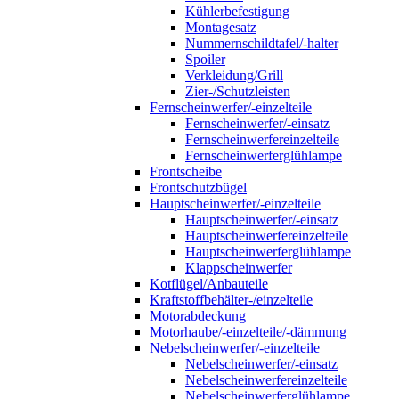
Kühlerbefestigung
Montagesatz
Nummernschildtafel/-halter
Spoiler
Verkleidung/Grill
Zier-/Schutzleisten
Fernscheinwerfer/-einzelteile
Fernscheinwerfer/-einsatz
Fernscheinwerfereinzelteile
Fernscheinwerferglühlampe
Frontscheibe
Frontschutzbügel
Hauptscheinwerfer/-einzelteile
Hauptscheinwerfer/-einsatz
Hauptscheinwerfereinzelteile
Hauptscheinwerferglühlampe
Klappscheinwerfer
Kotflügel/Anbauteile
Kraftstoffbehälter-/einzelteile
Motorabdeckung
Motorhaube/-einzelteile/-dämmung
Nebelscheinwerfer/-einzelteile
Nebelscheinwerfer/-einsatz
Nebelscheinwerfereinzelteile
Nebelscheinwerferglühlampe