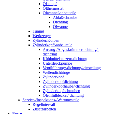
Ölsumpf
Ölthermostat
Ölwanne/-anbauteile
Ablaßschraube
Dichtung
Ölwanne
Tuning
Werkzeuge
Zylinder/Kolben
Zylinderkopf/-anbauteile
Ansaug-/Abgaskrümmerdichtung/-
dichtring
Kühlmittelstutzen/-dichtung
Unterdruckpumpe
Ventilführung/-dichtung/-einstellung
Wellendichtringe
Zylinderkopf
Zylinderkopfdichtung
Zylinderkopfhaube/-dichtung
Zylinderkopfschrauben
Öleinfülldeckel/-dichtung
Service-/Inspektions-/Wartungsteile
Regelintervall
Zusatzarbeiten
Busse