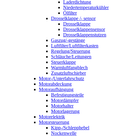
Laderdichtung
Niedertemperaturkühler
Ölfilter
Drosselklappe /- sensor
Drosselklappe
Drosselklappensensor
Drosselklappenstutzen
Gaszug/-gestänge
Luftfilter/Luftfilterkasten
Regelung/Steuerung
Schläuche/Leitungen
Steuerklappe
Warmluftfangblech
Zusatzluftschieber
Motor-/Unterfahrschutz
Motorabdeckung
Motoraufhängung
Befestigungsteile
Motordämpfer
Motorhalter
Motorlagerung
Motorelektrik
Motorsteuerung
Kipp-/Schlepphebel
Nockenwelle