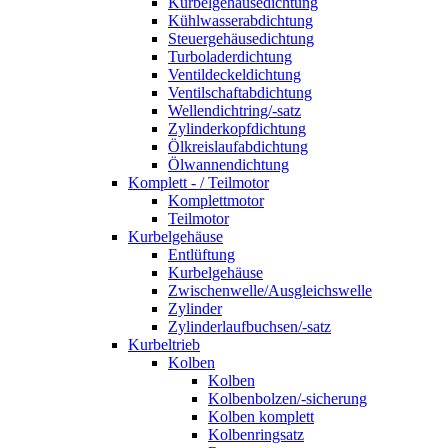
Kurbelgehäusedichtung
Kühlwasserabdichtung
Steuergehäusedichtung
Turboladerdichtung
Ventildeckeldichtung
Ventilschaftabdichtung
Wellendichtring/-satz
Zylinderkopfdichtung
Ölkreislaufabdichtung
Ölwannendichtung
Komplett - / Teilmotor
Komplettmotor
Teilmotor
Kurbelgehäuse
Entlüftung
Kurbelgehäuse
Zwischenwelle/Ausgleichswelle
Zylinder
Zylinderlaufbuchsen/-satz
Kurbeltrieb
Kolben
Kolben
Kolbenbolzen/-sicherung
Kolben komplett
Kolbenringsatz