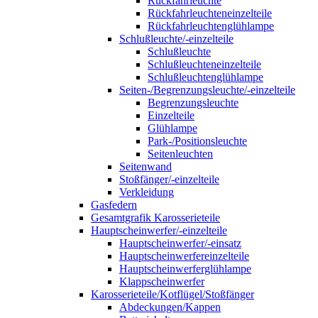
Rückfahrleuchte
Rückfahrleuchteneinzelteile
Rückfahrleuchtenglühlampe
Schlußleuchte/-einzelteile
Schlußleuchte
Schlußleuchteneinzelteile
Schlußleuchtenglühlampe
Seiten-/Begrenzungsleuchte/-einzelteile
Begrenzungsleuchte
Einzelteile
Glühlampe
Park-/Positionsleuchte
Seitenleuchten
Seitenwand
Stoßfänger/-einzelteile
Verkleidung
Gasfedern
Gesamtgrafik Karosserieteile
Hauptscheinwerfer/-einzelteile
Hauptscheinwerfer/-einsatz
Hauptscheinwerfereinzelteile
Hauptscheinwerferglühlampe
Klappscheinwerfer
Karosserieteile/Kotflügel/Stoßfänger
Abdeckungen/Kappen