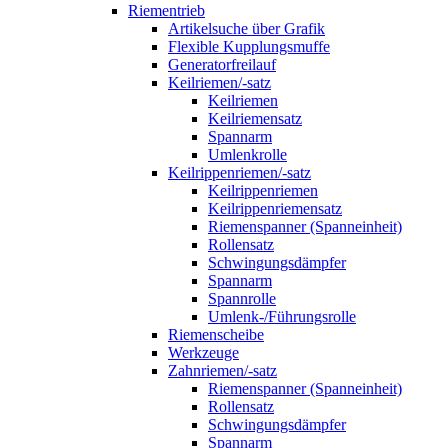
Riementrieb
Artikelsuche über Grafik
Flexible Kupplungsmuffe
Generatorfreilauf
Keilriemen/-satz
Keilriemen
Keilriemensatz
Spannarm
Umlenkrolle
Keilrippenriemen/-satz
Keilrippenriemen
Keilrippenriemensatz
Riemenspanner (Spanneinheit)
Rollensatz
Schwingungsdämpfer
Spannarm
Spannrolle
Umlenk-/Führungsrolle
Riemenscheibe
Werkzeuge
Zahnriemen/-satz
Riemenspanner (Spanneinheit)
Rollensatz
Schwingungsdämpfer
Spannarm