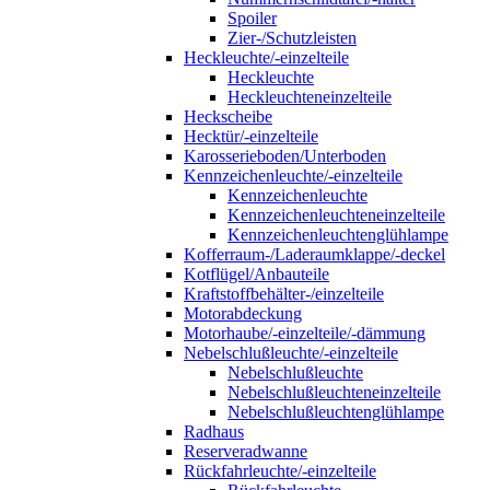
Spoiler
Zier-/Schutzleisten
Heckleuchte/-einzelteile
Heckleuchte
Heckleuchteneinzelteile
Heckscheibe
Hecktür/-einzelteile
Karosserieboden/Unterboden
Kennzeichenleuchte/-einzelteile
Kennzeichenleuchte
Kennzeichenleuchteneinzelteile
Kennzeichenleuchtenglühlampe
Kofferraum-/Laderaumklappe/-deckel
Kotflügel/Anbauteile
Kraftstoffbehälter-/einzelteile
Motorabdeckung
Motorhaube/-einzelteile/-dämmung
Nebelschlußleuchte/-einzelteile
Nebelschlußleuchte
Nebelschlußleuchteneinzelteile
Nebelschlußleuchtenglühlampe
Radhaus
Reserveradwanne
Rückfahrleuchte/-einzelteile