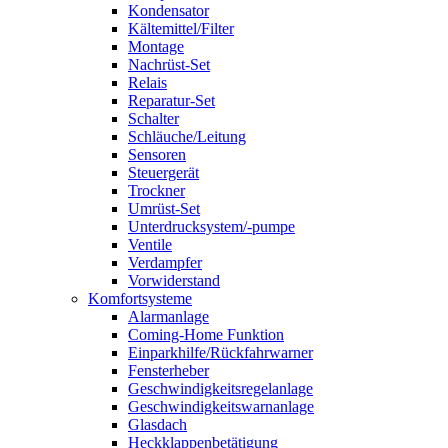
Kondensator
Kältemittel/Filter
Montage
Nachrüst-Set
Relais
Reparatur-Set
Schalter
Schläuche/Leitung
Sensoren
Steuergerät
Trockner
Umrüst-Set
Unterdrucksystem/-pumpe
Ventile
Verdampfer
Vorwiderstand
Komfortsysteme
Alarmanlage
Coming-Home Funktion
Einparkhilfe/Rückfahrwarner
Fensterheber
Geschwindigkeitsregelanlage
Geschwindigkeitswarnanlage
Glasdach
Heckklappenbetätigung