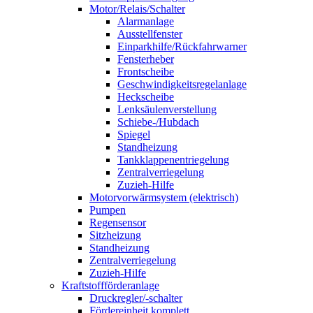
Motor/Relais/Schalter
Alarmanlage
Ausstellfenster
Einparkhilfe/Rückfahrwarner
Fensterheber
Frontscheibe
Geschwindigkeitsregelanlage
Heckscheibe
Lenksäulenverstellung
Schiebe-/Hubdach
Spiegel
Standheizung
Tankklappenentriegelung
Zentralverriegelung
Zuzieh-Hilfe
Motorvorwärmsystem (elektrisch)
Pumpen
Regensensor
Sitzheizung
Standheizung
Zentralverriegelung
Zuzieh-Hilfe
Kraftstoffförderanlage
Druckregler/-schalter
Fördereinheit komplett