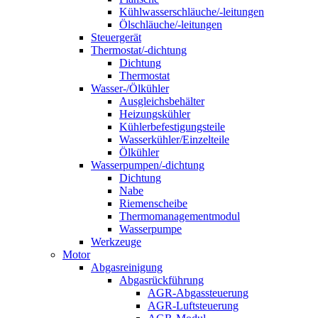
Kühlwasserschläuche/-leitungen
Ölschläuche/-leitungen
Steuergerät
Thermostat/-dichtung
Dichtung
Thermostat
Wasser-/Ölkühler
Ausgleichsbehälter
Heizungskühler
Kühlerbefestigungsteile
Wasserkühler/Einzelteile
Ölkühler
Wasserpumpen/-dichtung
Dichtung
Nabe
Riemenscheibe
Thermomanagementmodul
Wasserpumpe
Werkzeuge
Motor
Abgasreinigung
Abgasrückführung
AGR-Abgassteuerung
AGR-Luftsteuerung