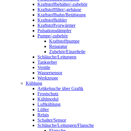
Kraftstoffbehälter/-zubehör
Kraftstofffilter/-gehäuse
Kraftstoffhahn/Betätigung
Kraftstoffkühler
Kraftstoffvorwärmer
Pulsationsdämpfer
Pumpe/-zubehör
Kraftstoffpumpe
Reparatur
Zubehör/Einzelteile
Schläuche/Leitungen
Tankgeber
Ventile
Wassersensor
Werkzeuge
Kühlung
Artikelsuche über Grafik
Frostschutz
Kühlmodul
Luftkühlung
Lüfter
Relais
Schalter/Sensor
Schläuche/Leitungen/Flansche
Flansche