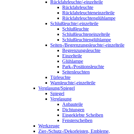
Rückfahrleuchte/-einzelteile
Rückfahrleuchte
Rückfahrleuchteneinzelteile
Rückfahrleuchtenglühlampe
Schlußleuchte/-einzelteile
Schlußleuchte
Schlußleuchteneinzelteile
Schlußleuchtenglühlampe
Seiten-/Begrenzungsleuchte/-einzelteile
Begrenzungsleuchte
Einzelteile
Glühlampe
Park-/Positionsleuchte
Seitenleuchten
Türleuchte
Warnleuchte/-einzelteile
Verglasung/Spiegel
Spiegel
Verglasung
Anbauteile
Dichtungen
Eingeklebte Scheiben
Fensterscheiben
Werkzeuge
Zier-/Schutz-/Dekorleisten, Embleme,