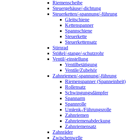
Riemenscheibe
Steuergehäuse/-dichtung
Steuerketten/-spannung/-führung
Gleitschiene
Kettenspanner
Spannschiene
Steuerkette
Steuerkettensatz
Stirnrad
Stößel/-stange/-schutzrohr
Ventil/-einstellung
Ventilbetätigung
Ventile/Zubehör
Zahnriemen/-spannung/-führung
Riemenspanner (Spanneinheit)
Rollensatz
Schwingungsdämpfer
Spannarm
Spannrolle
Umlenk-/Führungsrolle
Zahnriemen
Zahnriemenabdeckung
Zahnriemensatz
Zahnräder
Zwischenwelle