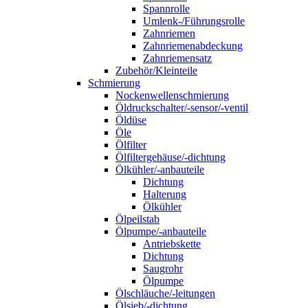
Spannrolle
Umlenk-/Führungsrolle
Zahnriemen
Zahnriemenabdeckung
Zahnriemensatz
Zubehör/Kleinteile
Schmierung
Nockenwellenschmierung
Öldruckschalter/-sensor/-ventil
Öldüse
Öle
Ölfilter
Ölfiltergehäuse/-dichtung
Ölkühler/-anbauteile
Dichtung
Halterung
Ölkühler
Ölpeilstab
Ölpumpe/-anbauteile
Antriebskette
Dichtung
Saugrohr
Ölpumpe
Ölschläuche/-leitungen
Ölsieb/-dichtung