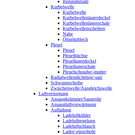
Reparatursatz
Kurbelwelle
Kurbelwelle
Kurbelwellenlagerdeckel
Kurbelwellenlagerschale
Kurbelwellenscheiben
Nabe
Ölspritzblech
Pleuel
Pleuel
Pleuelbüchse
Pleuellagerdeckel
Pleuellagerschale
Pleuelschraube/-mutter
Radialwellendichtring/-satz
Schwungscheibe
Zwischenwelle/Ausgleichswelle
Luftversorgung
Ansaugkrümmer/Saugrohr
Ansaugluftvorwärmung
Aufladung
Ladeluftkühler
Ladeluftregelung
Ladeluftschlauch
Lader/-einzelteile