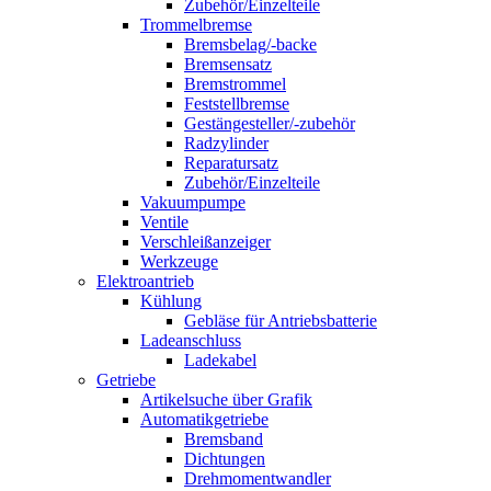
Zubehör/Einzelteile
Trommelbremse
Bremsbelag/-backe
Bremsensatz
Bremstrommel
Feststellbremse
Gestängesteller/-zubehör
Radzylinder
Reparatursatz
Zubehör/Einzelteile
Vakuumpumpe
Ventile
Verschleißanzeiger
Werkzeuge
Elektroantrieb
Kühlung
Gebläse für Antriebsbatterie
Ladeanschluss
Ladekabel
Getriebe
Artikelsuche über Grafik
Automatikgetriebe
Bremsband
Dichtungen
Drehmomentwandler