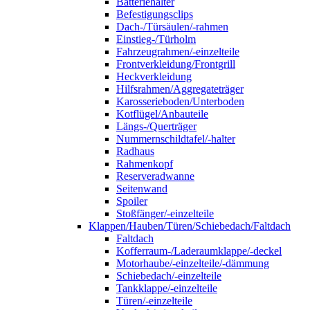
Batteriehalter
Befestigungsclips
Dach-/Türsäulen/-rahmen
Einstieg-/Türholm
Fahrzeugrahmen/-einzelteile
Frontverkleidung/Frontgrill
Heckverkleidung
Hilfsrahmen/Aggregateträger
Karosserieboden/Unterboden
Kotflügel/Anbauteile
Längs-/Querträger
Nummernschildtafel/-halter
Radhaus
Rahmenkopf
Reserveradwanne
Seitenwand
Spoiler
Stoßfänger/-einzelteile
Klappen/Hauben/Türen/Schiebedach/Faltdach
Faltdach
Kofferraum-/Laderaumklappe/-deckel
Motorhaube/-einzelteile/-dämmung
Schiebedach/-einzelteile
Tankklappe/-einzelteile
Türen/-einzelteile