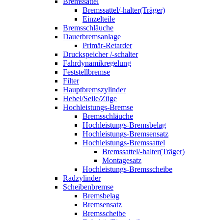
Bremssattel
Bremssattel/-halter(Träger)
Einzelteile
Bremsschläuche
Dauerbremsanlage
Primär-Retarder
Druckspeicher /-schalter
Fahrdynamikregelung
Feststellbremse
Filter
Hauptbremszylinder
Hebel/Seile/Züge
Hochleistungs-Bremse
Bremsschläuche
Hochleistungs-Bremsbelag
Hochleistungs-Bremsensatz
Hochleistungs-Bremssattel
Bremssattel/-halter(Träger)
Montagesatz
Hochleistungs-Bremsscheibe
Radzylinder
Scheibenbremse
Bremsbelag
Bremsensatz
Bremsscheibe