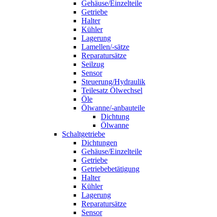
Gehäuse/Einzelteile
Getriebe
Halter
Kühler
Lagerung
Lamellen/-sätze
Reparatursätze
Seilzug
Sensor
Steuerung/Hydraulik
Teilesatz Ölwechsel
Öle
Ölwanne/-anbauteile
Dichtung
Ölwanne
Schaltgetriebe
Dichtungen
Gehäuse/Einzelteile
Getriebe
Getriebebetätigung
Halter
Kühler
Lagerung
Reparatursätze
Sensor