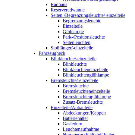
Radhaus
Reserveradwanne
Seiten-/Begrenzungsleuchte/-einzelteile
Begrenzungsleuchte
Einzelteile
Glühlampe
Park-/Positionsleuchte
Seitenleuchten
Stoßfänger/-einzelteile
Fahrzeugheck
Blinkleuchte/-einzelteile
Blinkleuchte
Blinkleuchteneinzelteile
Blinkleuchtenglühlampe
Bremsleuchte/-einzelteile
Bremsleuchte
Bremsleuchteneinzelteile
Bremsleuchtenglühlampe
Zusatz-Bremsleuchte
Einzelteile/Anbauteile
Abdeckungen/Kappen
Batteriehalter
Gasfedern
Leuchtenaufnahme
Nummernschildtafel/-halter