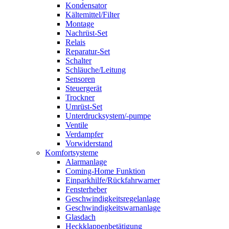
Kondensator
Kältemittel/Filter
Montage
Nachrüst-Set
Relais
Reparatur-Set
Schalter
Schläuche/Leitung
Sensoren
Steuergerät
Trockner
Umrüst-Set
Unterdrucksystem/-pumpe
Ventile
Verdampfer
Vorwiderstand
Komfortsysteme
Alarmanlage
Coming-Home Funktion
Einparkhilfe/Rückfahrwarner
Fensterheber
Geschwindigkeitsregelanlage
Geschwindigkeitswarnanlage
Glasdach
Heckklappenbetätigung