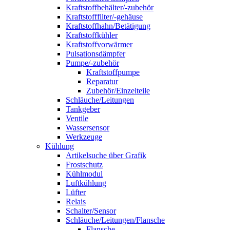
Kraftstoffbehälter/-zubehör
Kraftstofffilter/-gehäuse
Kraftstoffhahn/Betätigung
Kraftstoffkühler
Kraftstoffvorwärmer
Pulsationsdämpfer
Pumpe/-zubehör
Kraftstoffpumpe
Reparatur
Zubehör/Einzelteile
Schläuche/Leitungen
Tankgeber
Ventile
Wassersensor
Werkzeuge
Kühlung
Artikelsuche über Grafik
Frostschutz
Kühlmodul
Luftkühlung
Lüfter
Relais
Schalter/Sensor
Schläuche/Leitungen/Flansche
Flansche