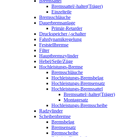
Bremssattel
Bremssattel/-halter(Träger)
Einzelteile
Bremsschläuche
Dauerbremsanlage
Primär-Retarder
Druckspeicher /-schalter
Fahrdynamikregelung
Feststellbremse
Filter
Hauptbremszylinder
Hebel/Seile/Züge
Hochleistungs-Bremse
Bremsschläuche
Hochleistungs-Bremsbelag
Hochleistungs-Bremsensatz
Hochleistungs-Bremssattel
Bremssattel/-halter(Träger)
Montagesatz
Hochleistungs-Bremsscheibe
Radzylinder
Scheibenbremse
Bremsbelag
Bremsensatz
Bremsscheibe