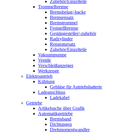
Zubehör/Einzelteile
Trommelbremse
Bremsbelag/-backe
Bremsensatz
Bremstrommel
Feststellbremse
Gestängesteller/-zubehör
Radzylinder
Reparatursatz
Zubehör/Einzelteile
Vakuumpumpe
Ventile
Verschleißanzeiger
Werkzeuge
Elektroantrieb
Kühlung
Gebläse für Antriebsbatterie
Ladeanschluss
Ladekabel
Getriebe
Artikelsuche über Grafik
Automatikgetriebe
Bremsband
Dichtungen
Drehmomentwandler