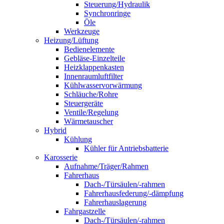
Steuerung/Hydraulik
Synchronringe
Öle
Werkzeuge
Heizung/Lüftung
Bedienelemente
Gebläse-Einzelteile
Heizklappenkasten
Innenraumluftfilter
Kühlwasservorwärmung
Schläuche/Rohre
Steuergeräte
Ventile/Regelung
Wärmetauscher
Hybrid
Kühlung
Kühler für Antriebsbatterie
Karosserie
Aufnahme/Träger/Rahmen
Fahrerhaus
Dach-/Türsäulen/-rahmen
Fahrerhausfederung/-dämpfung
Fahrerhauslagerung
Fahrgastzelle
Dach-/Türsäulen/-rahmen