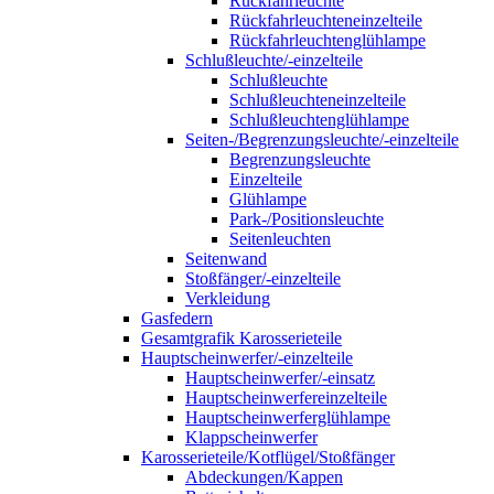
Rückfahrleuchte
Rückfahrleuchteneinzelteile
Rückfahrleuchtenglühlampe
Schlußleuchte/-einzelteile
Schlußleuchte
Schlußleuchteneinzelteile
Schlußleuchtenglühlampe
Seiten-/Begrenzungsleuchte/-einzelteile
Begrenzungsleuchte
Einzelteile
Glühlampe
Park-/Positionsleuchte
Seitenleuchten
Seitenwand
Stoßfänger/-einzelteile
Verkleidung
Gasfedern
Gesamtgrafik Karosserieteile
Hauptscheinwerfer/-einzelteile
Hauptscheinwerfer/-einsatz
Hauptscheinwerfereinzelteile
Hauptscheinwerferglühlampe
Klappscheinwerfer
Karosserieteile/Kotflügel/Stoßfänger
Abdeckungen/Kappen