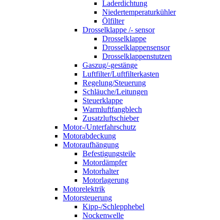
Laderdichtung
Niedertemperaturkühler
Ölfilter
Drosselklappe /- sensor
Drosselklappe
Drosselklappensensor
Drosselklappenstutzen
Gaszug/-gestänge
Luftfilter/Luftfilterkasten
Regelung/Steuerung
Schläuche/Leitungen
Steuerklappe
Warmluftfangblech
Zusatzluftschieber
Motor-/Unterfahrschutz
Motorabdeckung
Motoraufhängung
Befestigungsteile
Motordämpfer
Motorhalter
Motorlagerung
Motorelektrik
Motorsteuerung
Kipp-/Schlepphebel
Nockenwelle