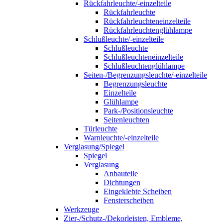
Rückfahrleuchte/-einzelteile
Rückfahrleuchte
Rückfahrleuchteneinzelteile
Rückfahrleuchtenglühlampe
Schlußleuchte/-einzelteile
Schlußleuchte
Schlußleuchteneinzelteile
Schlußleuchtenglühlampe
Seiten-/Begrenzungsleuchte/-einzelteile
Begrenzungsleuchte
Einzelteile
Glühlampe
Park-/Positionsleuchte
Seitenleuchten
Türleuchte
Warnleuchte/-einzelteile
Verglasung/Spiegel
Spiegel
Verglasung
Anbauteile
Dichtungen
Eingeklebte Scheiben
Fensterscheiben
Werkzeuge
Zier-/Schutz-/Dekorleisten, Embleme,