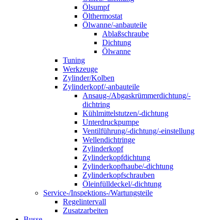
Ölsumpf
Ölthermostat
Ölwanne/-anbauteile
Ablaßschraube
Dichtung
Ölwanne
Tuning
Werkzeuge
Zylinder/Kolben
Zylinderkopf/-anbauteile
Ansaug-/Abgaskrümmerdichtung/-
dichtring
Kühlmittelstutzen/-dichtung
Unterdruckpumpe
Ventilführung/-dichtung/-einstellung
Wellendichtringe
Zylinderkopf
Zylinderkopfdichtung
Zylinderkopfhaube/-dichtung
Zylinderkopfschrauben
Öleinfülldeckel/-dichtung
Service-/Inspektions-/Wartungsteile
Regelintervall
Zusatzarbeiten
Busse