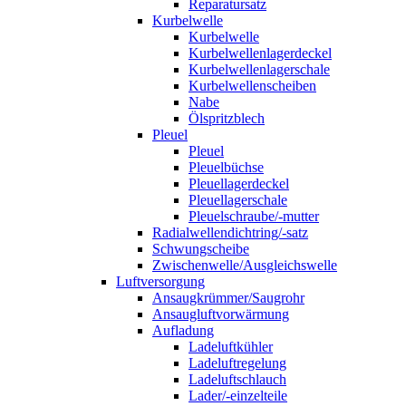
Reparatursatz
Kurbelwelle
Kurbelwelle
Kurbelwellenlagerdeckel
Kurbelwellenlagerschale
Kurbelwellenscheiben
Nabe
Ölspritzblech
Pleuel
Pleuel
Pleuelbüchse
Pleuellagerdeckel
Pleuellagerschale
Pleuelschraube/-mutter
Radialwellendichtring/-satz
Schwungscheibe
Zwischenwelle/Ausgleichswelle
Luftversorgung
Ansaugkrümmer/Saugrohr
Ansaugluftvorwärmung
Aufladung
Ladeluftkühler
Ladeluftregelung
Ladeluftschlauch
Lader/-einzelteile