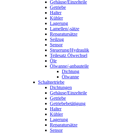
Gehäuse/Einzelteile
Getriebe
Halter
Kühler
Lagerung
Lamellen/-sätze
Reparatursätze
Seilzug
Sensor
Steuerung/Hydraulik
Teilesatz Ölwechsel
Öle
Ölwanne/-anbauteile
Dichtung
Ölwanne
Schaltgetriebe
Dichtungen
Gehäuse/Einzelteile
Getriebe
Getriebebetätigung
Halter
Kühler
Lagerung
Reparatursätze
Sensor