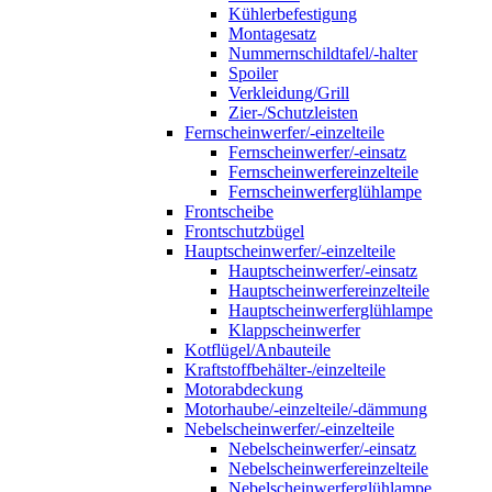
Kühlerbefestigung
Montagesatz
Nummernschildtafel/-halter
Spoiler
Verkleidung/Grill
Zier-/Schutzleisten
Fernscheinwerfer/-einzelteile
Fernscheinwerfer/-einsatz
Fernscheinwerfereinzelteile
Fernscheinwerferglühlampe
Frontscheibe
Frontschutzbügel
Hauptscheinwerfer/-einzelteile
Hauptscheinwerfer/-einsatz
Hauptscheinwerfereinzelteile
Hauptscheinwerferglühlampe
Klappscheinwerfer
Kotflügel/Anbauteile
Kraftstoffbehälter-/einzelteile
Motorabdeckung
Motorhaube/-einzelteile/-dämmung
Nebelscheinwerfer/-einzelteile
Nebelscheinwerfer/-einsatz
Nebelscheinwerfereinzelteile
Nebelscheinwerferglühlampe