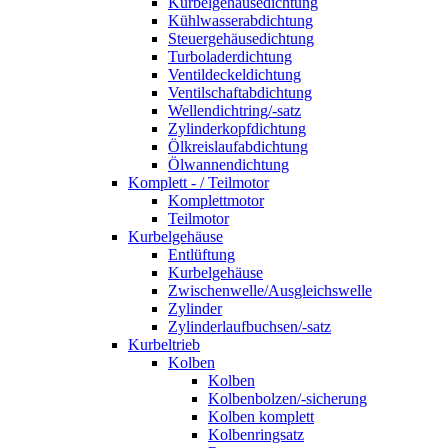
Kurbelgehäusedichtung
Kühlwasserabdichtung
Steuergehäusedichtung
Turboladerdichtung
Ventildeckeldichtung
Ventilschaftabdichtung
Wellendichtring/-satz
Zylinderkopfdichtung
Ölkreislaufabdichtung
Ölwannendichtung
Komplett - / Teilmotor
Komplettmotor
Teilmotor
Kurbelgehäuse
Entlüftung
Kurbelgehäuse
Zwischenwelle/Ausgleichswelle
Zylinder
Zylinderlaufbuchsen/-satz
Kurbeltrieb
Kolben
Kolben
Kolbenbolzen/-sicherung
Kolben komplett
Kolbenringsatz