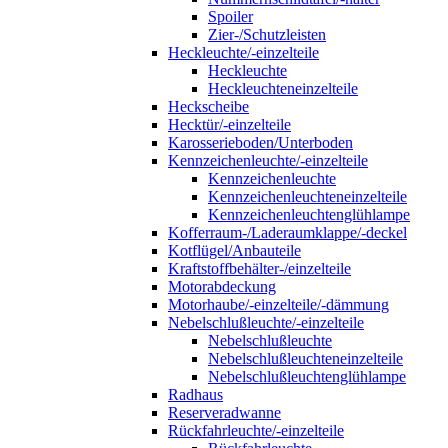
Spoiler
Zier-/Schutzleisten
Heckleuchte/-einzelteile
Heckleuchte
Heckleuchteneinzelteile
Heckscheibe
Hecktür/-einzelteile
Karosserieboden/Unterboden
Kennzeichenleuchte/-einzelteile
Kennzeichenleuchte
Kennzeichenleuchteneinzelteile
Kennzeichenleuchtenglühlampe
Kofferraum-/Laderaumklappe/-deckel
Kotflügel/Anbauteile
Kraftstoffbehälter-/einzelteile
Motorabdeckung
Motorhaube/-einzelteile/-dämmung
Nebelschlußleuchte/-einzelteile
Nebelschlußleuchte
Nebelschlußleuchteneinzelteile
Nebelschlußleuchtenglühlampe
Radhaus
Reserveradwanne
Rückfahrleuchte/-einzelteile