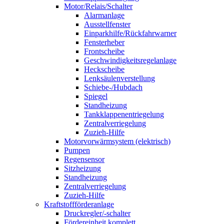
Motor/Relais/Schalter
Alarmanlage
Ausstellfenster
Einparkhilfe/Rückfahrwarner
Fensterheber
Frontscheibe
Geschwindigkeitsregelanlage
Heckscheibe
Lenksäulenverstellung
Schiebe-/Hubdach
Spiegel
Standheizung
Tankklappenentriegelung
Zentralverriegelung
Zuzieh-Hilfe
Motorvorwärmsystem (elektrisch)
Pumpen
Regensensor
Sitzheizung
Standheizung
Zentralverriegelung
Zuzieh-Hilfe
Kraftstoffförderanlage
Druckregler/-schalter
Fördereinheit komplett