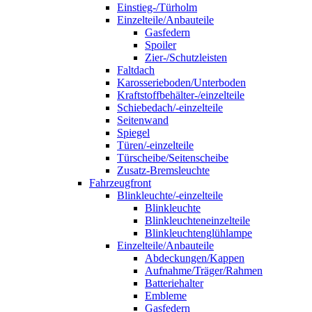
Einstieg-/Türholm
Einzelteile/Anbauteile
Gasfedern
Spoiler
Zier-/Schutzleisten
Faltdach
Karosserieboden/Unterboden
Kraftstoffbehälter-/einzelteile
Schiebedach/-einzelteile
Seitenwand
Spiegel
Türen/-einzelteile
Türscheibe/Seitenscheibe
Zusatz-Bremsleuchte
Fahrzeugfront
Blinkleuchte/-einzelteile
Blinkleuchte
Blinkleuchteneinzelteile
Blinkleuchtenglühlampe
Einzelteile/Anbauteile
Abdeckungen/Kappen
Aufnahme/Träger/Rahmen
Batteriehalter
Embleme
Gasfedern