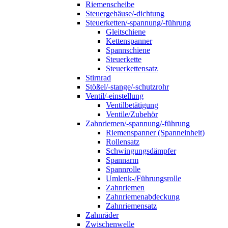
Riemenscheibe
Steuergehäuse/-dichtung
Steuerketten/-spannung/-führung
Gleitschiene
Kettenspanner
Spannschiene
Steuerkette
Steuerkettensatz
Stirnrad
Stößel/-stange/-schutzrohr
Ventil/-einstellung
Ventilbetätigung
Ventile/Zubehör
Zahnriemen/-spannung/-führung
Riemenspanner (Spanneinheit)
Rollensatz
Schwingungsdämpfer
Spannarm
Spannrolle
Umlenk-/Führungsrolle
Zahnriemen
Zahnriemenabdeckung
Zahnriemensatz
Zahnräder
Zwischenwelle