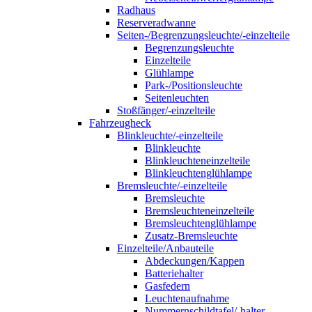
Radhaus
Reserveradwanne
Seiten-/Begrenzungsleuchte/-einzelteile
Begrenzungsleuchte
Einzelteile
Glühlampe
Park-/Positionsleuchte
Seitenleuchten
Stoßfänger/-einzelteile
Fahrzeugheck
Blinkleuchte/-einzelteile
Blinkleuchte
Blinkleuchteneinzelteile
Blinkleuchtenglühlampe
Bremsleuchte/-einzelteile
Bremsleuchte
Bremsleuchteneinzelteile
Bremsleuchtenglühlampe
Zusatz-Bremsleuchte
Einzelteile/Anbauteile
Abdeckungen/Kappen
Batteriehalter
Gasfedern
Leuchtenaufnahme
Nummernschildtafel/-halter