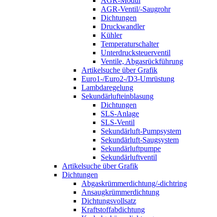
AGR-Modul
AGR-Ventil/-Saugrohr
Dichtungen
Druckwandler
Kühler
Temperaturschalter
Unterdrucksteuerventil
Ventile, Abgasrückführung
Artikelsuche über Grafik
Euro1-/Euro2-/D3-Umrüstung
Lambdaregelung
Sekundärlufteinblasung
Dichtungen
SLS-Anlage
SLS-Ventil
Sekundärluft-Pumpsystem
Sekundärluft-Saugsystem
Sekundärluftpumpe
Sekundärluftventil
Artikelsuche über Grafik
Dichtungen
Abgaskrümmerdichtung/-dichtring
Ansaugkrümmerdichtung
Dichtungsvollsatz
Kraftstoffabdichtung