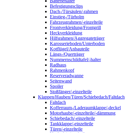
Batteriehalter
Befestigungsclips
Dach-/Türsäulen/-rahmen
Einstieg-/Türholm
Fahrzeugrahmen/-einzelteile
Frontverkleidung/Frontgrill
Heckverkleidung
Hilfsrahmen/Aggregateträger
Karosserieboden/Unterboden
Kotflügel/Anbauteile
Längs-/Querträger
Nummernschildtafel/-halter
Radhaus
Rahmenkopf
Reserveradwanne
Seitenwand
Spoiler
Stoßfänger/-einzelteile
Klappen/Hauben/Türen/Schiebedach/Faltdach
Faltdach
Kofferraum-/Laderaumklappe/-deckel
Motorhaube/-einzelteile/-dämmung
Schiebedach/-einzelteile
Tankklappe/-einzelteile
Türen/-einzelteile