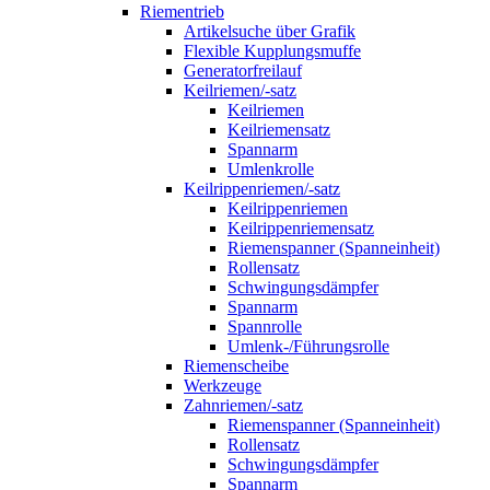
Riementrieb
Artikelsuche über Grafik
Flexible Kupplungsmuffe
Generatorfreilauf
Keilriemen/-satz
Keilriemen
Keilriemensatz
Spannarm
Umlenkrolle
Keilrippenriemen/-satz
Keilrippenriemen
Keilrippenriemensatz
Riemenspanner (Spanneinheit)
Rollensatz
Schwingungsdämpfer
Spannarm
Spannrolle
Umlenk-/Führungsrolle
Riemenscheibe
Werkzeuge
Zahnriemen/-satz
Riemenspanner (Spanneinheit)
Rollensatz
Schwingungsdämpfer
Spannarm