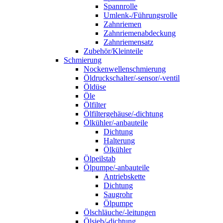
Spannrolle
Umlenk-/Führungsrolle
Zahnriemen
Zahnriemenabdeckung
Zahnriemensatz
Zubehör/Kleinteile
Schmierung
Nockenwellenschmierung
Öldruckschalter/-sensor/-ventil
Öldüse
Öle
Ölfilter
Ölfiltergehäuse/-dichtung
Ölkühler/-anbauteile
Dichtung
Halterung
Ölkühler
Ölpeilstab
Ölpumpe/-anbauteile
Antriebskette
Dichtung
Saugrohr
Ölpumpe
Ölschläuche/-leitungen
Ölsieb/-dichtung