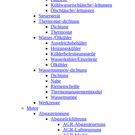
Kühlwasserschläuche/-leitungen
Ölschläuche/-leitungen
Steuergerät
Thermostat/-dichtung
Dichtung
Thermostat
Wasser-/Ölkühler
Ausgleichsbehälter
Heizungskühler
Kühlerbefestigungsteile
Wasserkühler/Einzelteile
Ölkühler
Wasserpumpen/-dichtung
Dichtung
Nabe
Riemenscheibe
Thermomanagementmodul
Wasserpumpe
Werkzeuge
Motor
Abgasreinigung
Abgasrückführung
AGR-Abgassteuerung
AGR-Luftsteuerung