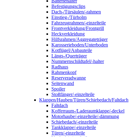
Batteriehalter
Befestigungsclips
Dach-/Türsäulen/-rahmen
Einstieg-/Türholm
Fahrzeugrahmen/-einzelteile
Frontverkleidung/Frontgrill
Heckverkleidung
Hilfsrahmen/Aggregateträger
Karosserieboden/Unterboden
Kotflügel/Anbauteile
Längs-/Querträger
Nummernschildtafel/-halter
Radhaus
Rahmenkopf
Reserveradwanne
Seitenwand
Spoiler
Stoßfänger/-einzelteile
Klappen/Hauben/Türen/Schiebedach/Faltdach
Faltdach
Kofferraum-/Laderaumklappe/-deckel
Motorhaube/-einzelteile/-dämmung
Schiebedach/-einzelteile
Tankklappe/-einzelteile
Türen/-einzelteile