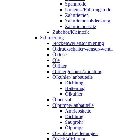
Spannrolle
Umlenk-/Führungsrolle
Zahnriemen
Zahnriemenabdeckung
Zahnriemensatz
Zubehör/Kleinteile
Schmierung
Nockenwellenschmierung
Öldruckschalter/-sensor/-ventil
Öldüse
Öle
Ölfilter
Ölfiltergehäuse/-dichtung
Ölkühler/-anbauteile
Dichtung
Halterung
Ölkühler
Ölpeilstab
Ölpumpe/-anbauteile
Antriebskette
Dichtung
Saugrohr
Ölpumpe
Ölschläuche/-leitungen
Ölsieb/-dichtung