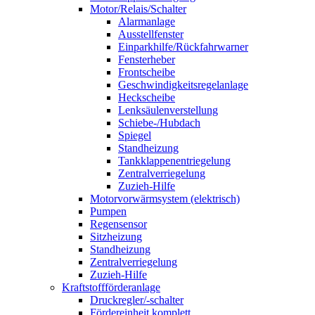
Motor/Relais/Schalter
Alarmanlage
Ausstellfenster
Einparkhilfe/Rückfahrwarner
Fensterheber
Frontscheibe
Geschwindigkeitsregelanlage
Heckscheibe
Lenksäulenverstellung
Schiebe-/Hubdach
Spiegel
Standheizung
Tankklappenentriegelung
Zentralverriegelung
Zuzieh-Hilfe
Motorvorwärmsystem (elektrisch)
Pumpen
Regensensor
Sitzheizung
Standheizung
Zentralverriegelung
Zuzieh-Hilfe
Kraftstoffförderanlage
Druckregler/-schalter
Fördereinheit komplett