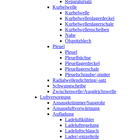
Reparatursatz
Kurbelwelle
Kurbelwelle
Kurbelwellenlagerdeckel
Kurbelwellenlagerschale
Kurbelwellenscheiben
Nabe
Ölspritzblech
Pleuel
Pleuel
Pleuelbüchse
Pleuellagerdeckel
Pleuellagerschale
Pleuelschraube/-mutter
Radialwellendichtring/-satz
Schwungscheibe
Zwischenwelle/Ausgleichswelle
Luftversorgung
Ansaugkrümmer/Saugrohr
Ansaugluftvorwärmung
Aufladung
Ladeluftkühler
Ladeluftregelung
Ladeluftschlauch
Lader/-einzelteile