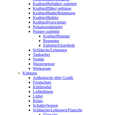
Kraftstoffbehälter/-zubehör
Kraftstofffilter/-gehäuse
Kraftstoffhahn/Betätigung
Kraftstoffkühler
Kraftstoffvorwärmer
Pulsationsdämpfer
Pumpe/-zubehör
Kraftstoffpumpe
Reparatur
Zubehör/Einzelteile
Schläuche/Leitungen
Tankgeber
Ventile
Wassersensor
Werkzeuge
Kühlung
Artikelsuche über Grafik
Frostschutz
Kühlmodul
Luftkühlung
Lüfter
Relais
Schalter/Sensor
Schläuche/Leitungen/Flansche
Flansche