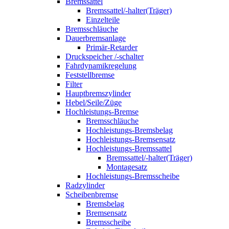
Bremssattel
Bremssattel/-halter(Träger)
Einzelteile
Bremsschläuche
Dauerbremsanlage
Primär-Retarder
Druckspeicher /-schalter
Fahrdynamikregelung
Feststellbremse
Filter
Hauptbremszylinder
Hebel/Seile/Züge
Hochleistungs-Bremse
Bremsschläuche
Hochleistungs-Bremsbelag
Hochleistungs-Bremsensatz
Hochleistungs-Bremssattel
Bremssattel/-halter(Träger)
Montagesatz
Hochleistungs-Bremsscheibe
Radzylinder
Scheibenbremse
Bremsbelag
Bremsensatz
Bremsscheibe