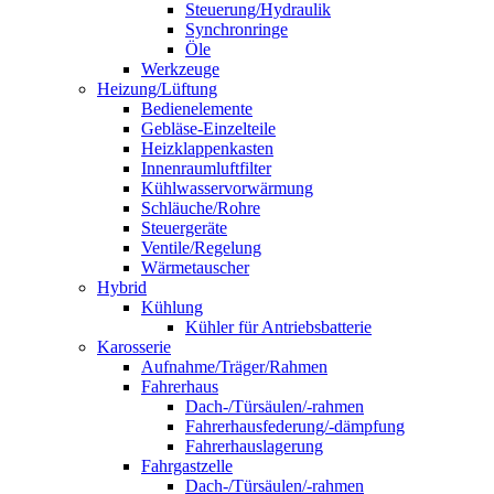
Steuerung/Hydraulik
Synchronringe
Öle
Werkzeuge
Heizung/Lüftung
Bedienelemente
Gebläse-Einzelteile
Heizklappenkasten
Innenraumluftfilter
Kühlwasservorwärmung
Schläuche/Rohre
Steuergeräte
Ventile/Regelung
Wärmetauscher
Hybrid
Kühlung
Kühler für Antriebsbatterie
Karosserie
Aufnahme/Träger/Rahmen
Fahrerhaus
Dach-/Türsäulen/-rahmen
Fahrerhausfederung/-dämpfung
Fahrerhauslagerung
Fahrgastzelle
Dach-/Türsäulen/-rahmen