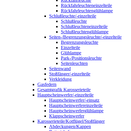
Rückfahrleuchte
Rückfahrleuchteneinzelteile
Rückfahrleuchtenglühlampe
Schlußleuchte/-einzelteile
Schlußleuchte
Schlußleuchteneinzelteile
Schlußleuchtenglühlampe
Seiten-/Begrenzungsleuchte/-einzelteile
Begrenzungsleuchte
Einzelteile
Glühlampe
Park-/Positionsleuchte
Seitenleuchten
Seitenwand
Stoßfänger/-einzelteile
Verkleidung
Gasfedern
Gesamtgrafik Karosserieteile
Hauptscheinwerfer/-einzelteile
Hauptscheinwerfer/-einsatz
Hauptscheinwerfereinzelteile
Hauptscheinwerferglühlampe
Klappscheinwerfer
Karosserieteile/Kotflügel/Stoßfänger
Abdeckungen/Kappen