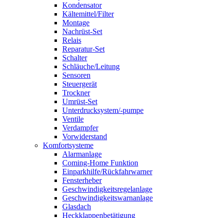
Kondensator
Kältemittel/Filter
Montage
Nachrüst-Set
Relais
Reparatur-Set
Schalter
Schläuche/Leitung
Sensoren
Steuergerät
Trockner
Umrüst-Set
Unterdrucksystem/-pumpe
Ventile
Verdampfer
Vorwiderstand
Komfortsysteme
Alarmanlage
Coming-Home Funktion
Einparkhilfe/Rückfahrwarner
Fensterheber
Geschwindigkeitsregelanlage
Geschwindigkeitswarnanlage
Glasdach
Heckklappenbetätigung