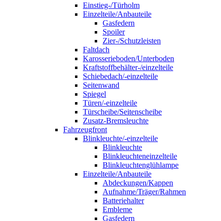
Einstieg-/Türholm
Einzelteile/Anbauteile
Gasfedern
Spoiler
Zier-/Schutzleisten
Faltdach
Karosserieboden/Unterboden
Kraftstoffbehälter-/einzelteile
Schiebedach/-einzelteile
Seitenwand
Spiegel
Türen/-einzelteile
Türscheibe/Seitenscheibe
Zusatz-Bremsleuchte
Fahrzeugfront
Blinkleuchte/-einzelteile
Blinkleuchte
Blinkleuchteneinzelteile
Blinkleuchtenglühlampe
Einzelteile/Anbauteile
Abdeckungen/Kappen
Aufnahme/Träger/Rahmen
Batteriehalter
Embleme
Gasfedern