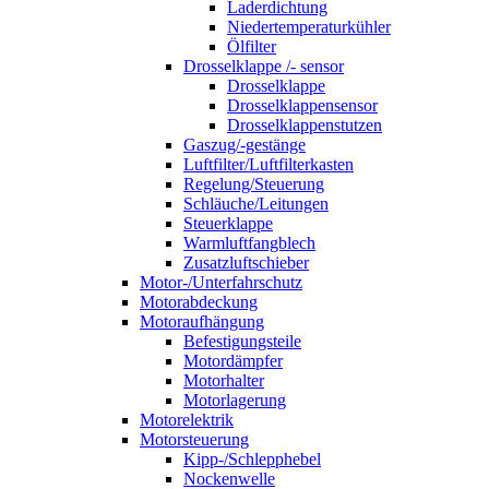
Laderdichtung
Niedertemperaturkühler
Ölfilter
Drosselklappe /- sensor
Drosselklappe
Drosselklappensensor
Drosselklappenstutzen
Gaszug/-gestänge
Luftfilter/Luftfilterkasten
Regelung/Steuerung
Schläuche/Leitungen
Steuerklappe
Warmluftfangblech
Zusatzluftschieber
Motor-/Unterfahrschutz
Motorabdeckung
Motoraufhängung
Befestigungsteile
Motordämpfer
Motorhalter
Motorlagerung
Motorelektrik
Motorsteuerung
Kipp-/Schlepphebel
Nockenwelle