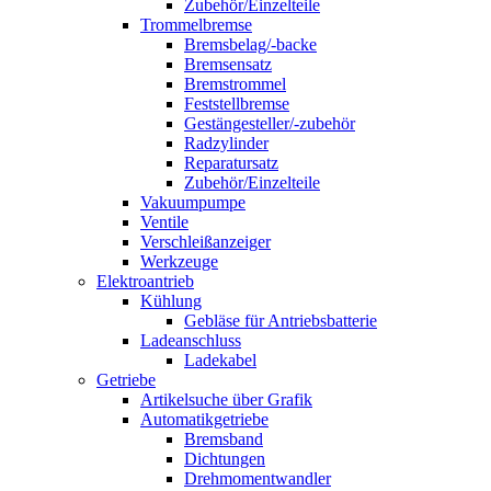
Zubehör/Einzelteile
Trommelbremse
Bremsbelag/-backe
Bremsensatz
Bremstrommel
Feststellbremse
Gestängesteller/-zubehör
Radzylinder
Reparatursatz
Zubehör/Einzelteile
Vakuumpumpe
Ventile
Verschleißanzeiger
Werkzeuge
Elektroantrieb
Kühlung
Gebläse für Antriebsbatterie
Ladeanschluss
Ladekabel
Getriebe
Artikelsuche über Grafik
Automatikgetriebe
Bremsband
Dichtungen
Drehmomentwandler