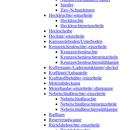
Spoiler
Zier-/Schutzleisten
Heckleuchte/-einzelteile
Heckleuchte
Heckleuchteneinzelteile
Heckscheibe
Hecktür/-einzelteile
Karosserieboden/Unterboden
Kennzeichenleuchte/-einzelteile
Kennzeichenleuchte
Kennzeichenleuchteneinzelteile
Kennzeichenleuchtenglühlampe
Kofferraum-/Laderaumklappe/-deckel
Kotflügel/Anbauteile
Kraftstoffbehälter-/einzelteile
Motorabdeckung
Motorhaube/-einzelteile/-dämmung
Nebelschlußleuchte/-einzelteile
Nebelschlußleuchte
Nebelschlußleuchteneinzelteile
Nebelschlußleuchtenglühlampe
Radhaus
Reserveradwanne
Rückfahrleuchte/-einzelteile