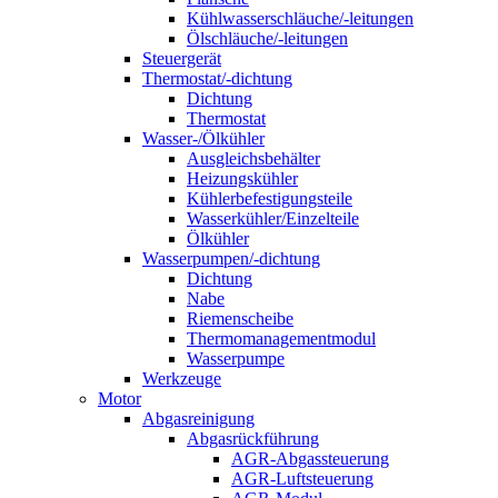
Kühlwasserschläuche/-leitungen
Ölschläuche/-leitungen
Steuergerät
Thermostat/-dichtung
Dichtung
Thermostat
Wasser-/Ölkühler
Ausgleichsbehälter
Heizungskühler
Kühlerbefestigungsteile
Wasserkühler/Einzelteile
Ölkühler
Wasserpumpen/-dichtung
Dichtung
Nabe
Riemenscheibe
Thermomanagementmodul
Wasserpumpe
Werkzeuge
Motor
Abgasreinigung
Abgasrückführung
AGR-Abgassteuerung
AGR-Luftsteuerung