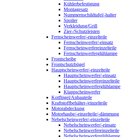
Kühlerbefestigung
Montagesatz
Nummernschildtafel/-halter
Spoiler
Verkleidung/Grill
Zier-/Schutzleisten
Fernscheinwerfer/-einzelteile
Fernscheinwerfer/-einsatz
Fernscheinwerfereinzelteile
Fernscheinwerferglühlampe
Frontscheibe
Frontschutzbügel
Hauptscheinwerfer/-einzelteile
Hauptscheinwerfer/-einsatz
Hauptscheinwerfereinzelteile
Hauptscheinwerferglühlampe
Klappscheinwerfer
Kotflügel/Anbauteile
Kraftstoffbehälter-/einzelteile
Motorabdeckung
Motorhaube/-einzelteile/-dämmung
Nebelscheinwerfer/-einzelteile
Nebelscheinwerfer/-einsatz
Nebelscheinwerfereinzelteile
Nebelscheinwerferglühlampe