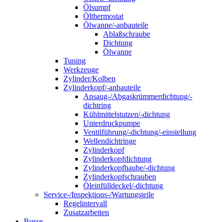
Ölsumpf
Ölthermostat
Ölwanne/-anbauteile
Ablaßschraube
Dichtung
Ölwanne
Tuning
Werkzeuge
Zylinder/Kolben
Zylinderkopf/-anbauteile
Ansaug-/Abgaskrümmerdichtung/-
dichtring
Kühlmittelstutzen/-dichtung
Unterdruckpumpe
Ventilführung/-dichtung/-einstellung
Wellendichtringe
Zylinderkopf
Zylinderkopfdichtung
Zylinderkopfhaube/-dichtung
Zylinderkopfschrauben
Öleinfülldeckel/-dichtung
Service-/Inspektions-/Wartungsteile
Regelintervall
Zusatzarbeiten
Busse