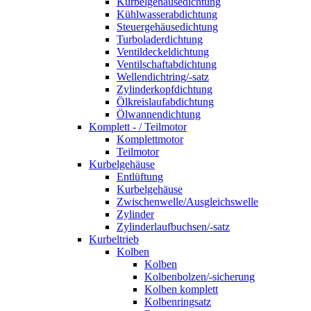
Kurbelgehäusedichtung
Kühlwasserabdichtung
Steuergehäusedichtung
Turboladerdichtung
Ventildeckeldichtung
Ventilschaftabdichtung
Wellendichtring/-satz
Zylinderkopfdichtung
Ölkreislaufabdichtung
Ölwannendichtung
Komplett - / Teilmotor
Komplettmotor
Teilmotor
Kurbelgehäuse
Entlüftung
Kurbelgehäuse
Zwischenwelle/Ausgleichswelle
Zylinder
Zylinderlaufbuchsen/-satz
Kurbeltrieb
Kolben
Kolben
Kolbenbolzen/-sicherung
Kolben komplett
Kolbenringsatz