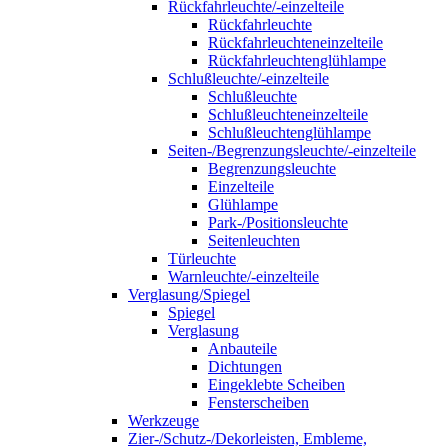
Rückfahrleuchte/-einzelteile
Rückfahrleuchte
Rückfahrleuchteneinzelteile
Rückfahrleuchtenglühlampe
Schlußleuchte/-einzelteile
Schlußleuchte
Schlußleuchteneinzelteile
Schlußleuchtenglühlampe
Seiten-/Begrenzungsleuchte/-einzelteile
Begrenzungsleuchte
Einzelteile
Glühlampe
Park-/Positionsleuchte
Seitenleuchten
Türleuchte
Warnleuchte/-einzelteile
Verglasung/Spiegel
Spiegel
Verglasung
Anbauteile
Dichtungen
Eingeklebte Scheiben
Fensterscheiben
Werkzeuge
Zier-/Schutz-/Dekorleisten, Embleme,