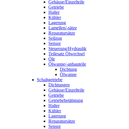
Gehäuse/Einzelteile
Getriebe
Halter
Kühler
Lagerung
Lamellen/-sätze
Reparatursätze
Seilzug
Sensor
Steuerung/Hydraulik
Teilesatz Ölwechsel
Öle
Ölwanne/-anbauteile
Dichtung
Ölwanne
Schaltgetriebe
Dichtungen
Gehäuse/Einzelteile
Getriebe
Getriebebetätigung
Halter
Kühler
Lagerung
Reparatursätze
Sensor