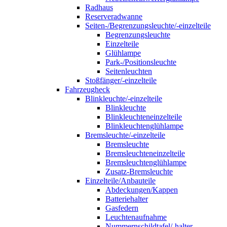
Radhaus
Reserveradwanne
Seiten-/Begrenzungsleuchte/-einzelteile
Begrenzungsleuchte
Einzelteile
Glühlampe
Park-/Positionsleuchte
Seitenleuchten
Stoßfänger/-einzelteile
Fahrzeugheck
Blinkleuchte/-einzelteile
Blinkleuchte
Blinkleuchteneinzelteile
Blinkleuchtenglühlampe
Bremsleuchte/-einzelteile
Bremsleuchte
Bremsleuchteneinzelteile
Bremsleuchtenglühlampe
Zusatz-Bremsleuchte
Einzelteile/Anbauteile
Abdeckungen/Kappen
Batteriehalter
Gasfedern
Leuchtenaufnahme
Nummernschildtafel/-halter