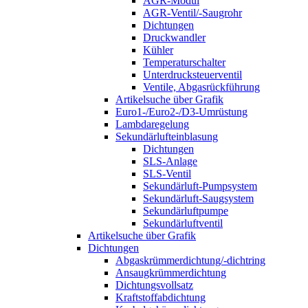
AGR-Modul
AGR-Ventil/-Saugrohr
Dichtungen
Druckwandler
Kühler
Temperaturschalter
Unterdrucksteuerventil
Ventile, Abgasrückführung
Artikelsuche über Grafik
Euro1-/Euro2-/D3-Umrüstung
Lambdaregelung
Sekundärlufteinblasung
Dichtungen
SLS-Anlage
SLS-Ventil
Sekundärluft-Pumpsystem
Sekundärluft-Saugsystem
Sekundärluftpumpe
Sekundärluftventil
Artikelsuche über Grafik
Dichtungen
Abgaskrümmerdichtung/-dichtring
Ansaugkrümmerdichtung
Dichtungsvollsatz
Kraftstoffabdichtung