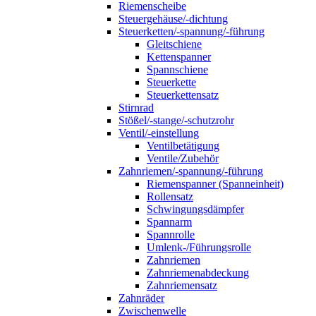
Riemenscheibe
Steuergehäuse/-dichtung
Steuerketten/-spannung/-führung
Gleitschiene
Kettenspanner
Spannschiene
Steuerkette
Steuerkettensatz
Stirnrad
Stößel/-stange/-schutzrohr
Ventil/-einstellung
Ventilbetätigung
Ventile/Zubehör
Zahnriemen/-spannung/-führung
Riemenspanner (Spanneinheit)
Rollensatz
Schwingungsdämpfer
Spannarm
Spannrolle
Umlenk-/Führungsrolle
Zahnriemen
Zahnriemenabdeckung
Zahnriemensatz
Zahnräder
Zwischenwelle