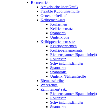
Riementrieb
Artikelsuche über Grafik
Flexible Kupplungsmuffe
Generatorfreilauf
Keilriemen/-satz
Keilriemen
Keilriemensatz
Spannarm
Umlenkrolle
Keilrippenriemen/-satz
Keilrippenriemen
Keilrippenriemensatz
Riemenspanner (Spanneinheit)
Rollensatz
Schwingungsdämpfer
Spannarm
Spannrolle
Umlenk-/Führungsrolle
Riemenscheibe
Werkzeuge
Zahnriemen/-satz
Riemenspanner (Spanneinheit)
Rollensatz
Schwingungsdämpfer
Spannarm