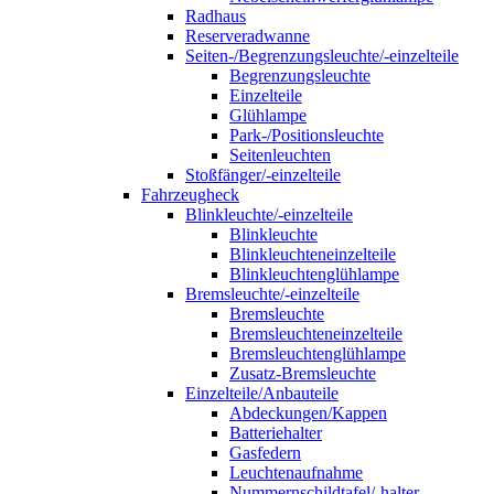
Radhaus
Reserveradwanne
Seiten-/Begrenzungsleuchte/-einzelteile
Begrenzungsleuchte
Einzelteile
Glühlampe
Park-/Positionsleuchte
Seitenleuchten
Stoßfänger/-einzelteile
Fahrzeugheck
Blinkleuchte/-einzelteile
Blinkleuchte
Blinkleuchteneinzelteile
Blinkleuchtenglühlampe
Bremsleuchte/-einzelteile
Bremsleuchte
Bremsleuchteneinzelteile
Bremsleuchtenglühlampe
Zusatz-Bremsleuchte
Einzelteile/Anbauteile
Abdeckungen/Kappen
Batteriehalter
Gasfedern
Leuchtenaufnahme
Nummernschildtafel/-halter