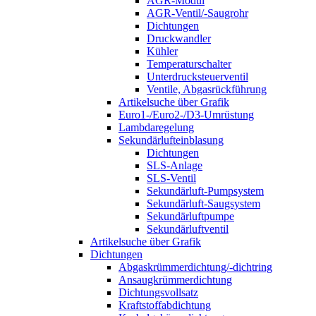
AGR-Modul
AGR-Ventil/-Saugrohr
Dichtungen
Druckwandler
Kühler
Temperaturschalter
Unterdrucksteuerventil
Ventile, Abgasrückführung
Artikelsuche über Grafik
Euro1-/Euro2-/D3-Umrüstung
Lambdaregelung
Sekundärlufteinblasung
Dichtungen
SLS-Anlage
SLS-Ventil
Sekundärluft-Pumpsystem
Sekundärluft-Saugsystem
Sekundärluftpumpe
Sekundärluftventil
Artikelsuche über Grafik
Dichtungen
Abgaskrümmerdichtung/-dichtring
Ansaugkrümmerdichtung
Dichtungsvollsatz
Kraftstoffabdichtung