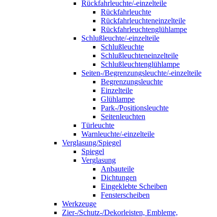
Rückfahrleuchte/-einzelteile
Rückfahrleuchte
Rückfahrleuchteneinzelteile
Rückfahrleuchtenglühlampe
Schlußleuchte/-einzelteile
Schlußleuchte
Schlußleuchteneinzelteile
Schlußleuchtenglühlampe
Seiten-/Begrenzungsleuchte/-einzelteile
Begrenzungsleuchte
Einzelteile
Glühlampe
Park-/Positionsleuchte
Seitenleuchten
Türleuchte
Warnleuchte/-einzelteile
Verglasung/Spiegel
Spiegel
Verglasung
Anbauteile
Dichtungen
Eingeklebte Scheiben
Fensterscheiben
Werkzeuge
Zier-/Schutz-/Dekorleisten, Embleme,