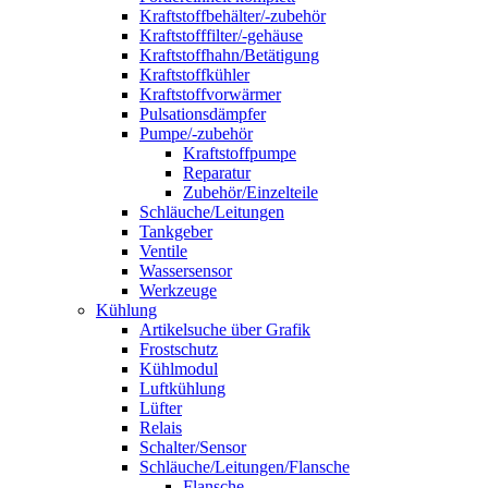
Kraftstoffbehälter/-zubehör
Kraftstofffilter/-gehäuse
Kraftstoffhahn/Betätigung
Kraftstoffkühler
Kraftstoffvorwärmer
Pulsationsdämpfer
Pumpe/-zubehör
Kraftstoffpumpe
Reparatur
Zubehör/Einzelteile
Schläuche/Leitungen
Tankgeber
Ventile
Wassersensor
Werkzeuge
Kühlung
Artikelsuche über Grafik
Frostschutz
Kühlmodul
Luftkühlung
Lüfter
Relais
Schalter/Sensor
Schläuche/Leitungen/Flansche
Flansche