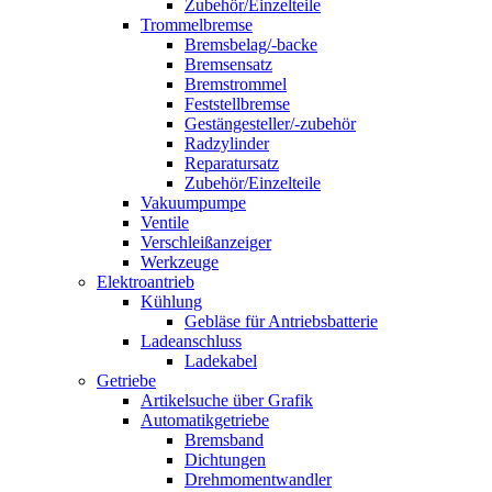
Zubehör/Einzelteile
Trommelbremse
Bremsbelag/-backe
Bremsensatz
Bremstrommel
Feststellbremse
Gestängesteller/-zubehör
Radzylinder
Reparatursatz
Zubehör/Einzelteile
Vakuumpumpe
Ventile
Verschleißanzeiger
Werkzeuge
Elektroantrieb
Kühlung
Gebläse für Antriebsbatterie
Ladeanschluss
Ladekabel
Getriebe
Artikelsuche über Grafik
Automatikgetriebe
Bremsband
Dichtungen
Drehmomentwandler