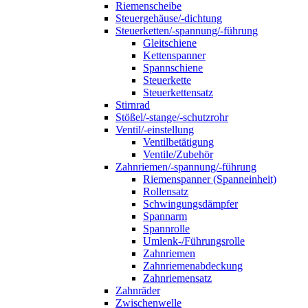
Riemenscheibe
Steuergehäuse/-dichtung
Steuerketten/-spannung/-führung
Gleitschiene
Kettenspanner
Spannschiene
Steuerkette
Steuerkettensatz
Stirnrad
Stößel/-stange/-schutzrohr
Ventil/-einstellung
Ventilbetätigung
Ventile/Zubehör
Zahnriemen/-spannung/-führung
Riemenspanner (Spanneinheit)
Rollensatz
Schwingungsdämpfer
Spannarm
Spannrolle
Umlenk-/Führungsrolle
Zahnriemen
Zahnriemenabdeckung
Zahnriemensatz
Zahnräder
Zwischenwelle