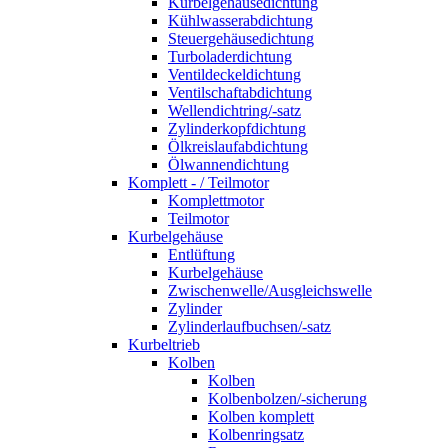
Kurbelgehäusedichtung
Kühlwasserabdichtung
Steuergehäusedichtung
Turboladerdichtung
Ventildeckeldichtung
Ventilschaftabdichtung
Wellendichtring/-satz
Zylinderkopfdichtung
Ölkreislaufabdichtung
Ölwannendichtung
Komplett - / Teilmotor
Komplettmotor
Teilmotor
Kurbelgehäuse
Entlüftung
Kurbelgehäuse
Zwischenwelle/Ausgleichswelle
Zylinder
Zylinderlaufbuchsen/-satz
Kurbeltrieb
Kolben
Kolben
Kolbenbolzen/-sicherung
Kolben komplett
Kolbenringsatz