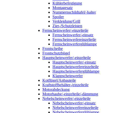
Kühlerbefestigung
Montagesatz
Nummernschildtafel/-halter
Spoiler
Verkleidung/Grill
Zier-/Schutzleisten
Fernscheinwerfer/-einzelteile
Fernscheinwerfer/-einsatz
Fernscheinwerfereinzelteile
Fernscheinwerferglühlampe
Frontscheibe
Frontschutzbügel
Hauptscheinwerfer/-einzelteile
Hauptscheinwerfer/-einsatz
Hauptscheinwerfereinzelteile
Hauptscheinwerferglühlampe
Klappscheinwerfer
Kotflügel/Anbauteile
Kraftstoffbehälter-/einzelteile
Motorabdeckung
Motorhaube/-einzelteile/-dämmung
Nebelscheinwerfer/-einzelteile
Nebelscheinwerfer/-einsatz
Nebelscheinwerfereinzelteile
Nebelscheinwerferglühlampe