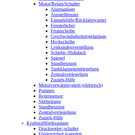
Motor/Relais/Schalter
Alarmanlage
Ausstellfenster
Einparkhilfe/Rückfahrwarner
Fensterheber
Frontscheibe
Geschwindigkeitsregelanlage
Heckscheibe
Lenksäulenverstellung
Schiebe-/Hubdach
Spiegel
Standheizung
Tankklappenentriegelung
Zentralverriegelung
Zuzieh-Hilfe
Motorvorwärmsystem (elektrisch)
Pumpen
Regensensor
Sitzheizung
Standheizung
Zentralverriegelung
Zuzieh-Hilfe
Kraftstoffförderanlage
Druckregler/-schalter
Fördereinheit komplett