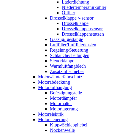
Laderdichtung
Niedertemperaturkühler
Ölfilter
Drosselklappe /- sensor
Drosselklappe
Drosselklappensensor
Drosselklappenstutzen
Gaszug/-gestänge
Luftfilter/Luftfilterkasten
Regelung/Steuerung
Schläuche/Leitungen
Steuerklappe
Warmluftfangblech
Zusatzluftschieber
Motor-/Unterfahrschutz
Motorabdeckung
Motoraufhängung
Befestigungsteile
Motordämpfer
Motorhalter
Motorlagerung
Motorelektrik
Motorsteuerung
Kipp-/Schlepphebel
Nockenwelle