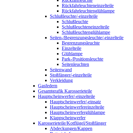
Rückfahrleuchte
Rückfahrleuchteneinzelteile
Rückfahrleuchtenglühlampe
Schlußleuchte/-einzelteile
Schlußleuchte
Schlußleuchteneinzelteile
Schlußleuchtenglühlampe
Seiten-/Begrenzungsleuchte/-einzelteile
Begrenzungsleuchte
Einzelteile
Glühlampe
Park-/Positionsleuchte
Seitenleuchten
Seitenwand
Stoßfänger/-einzelteile
Verkleidung
Gasfedern
Gesamtgrafik Karosserieteile
Hauptscheinwerfer/-einzelteile
Hauptscheinwerfer/-einsatz
Hauptscheinwerfereinzelteile
Hauptscheinwerferglühlampe
Klappscheinwerfer
Karosserieteile/Kotflügel/Stoßfänger
Abdeckungen/Kappen