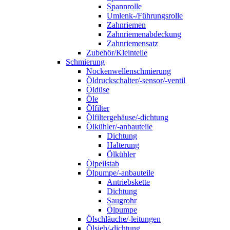
Spannrolle
Umlenk-/Führungsrolle
Zahnriemen
Zahnriemenabdeckung
Zahnriemensatz
Zubehör/Kleinteile
Schmierung
Nockenwellenschmierung
Öldruckschalter/-sensor/-ventil
Öldüse
Öle
Ölfilter
Ölfiltergehäuse/-dichtung
Ölkühler/-anbauteile
Dichtung
Halterung
Ölkühler
Ölpeilstab
Ölpumpe/-anbauteile
Antriebskette
Dichtung
Saugrohr
Ölpumpe
Ölschläuche/-leitungen
Ölsieb/-dichtung