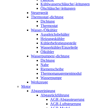
Kühlwasserschläuche/-leitungen
Ölschläuche/-leitungen
Steuergerät
Thermostat/-dichtung
Dichtung
Thermostat
Wasser-/Ölkühler
Ausgleichsbehälter
Heizungskühler
Kühlerbefestigungsteile
Wasserkühler/Einzelteile
Ölkühler
Wasserpumpen/-dichtung
Dichtung
Nabe
Riemenscheibe
Thermomanagementmodul
Wasserpumpe
Werkzeuge
Motor
Abgasreinigung
Abgasrückführung
AGR-Abgassteuerung
AGR-Luftsteuerung