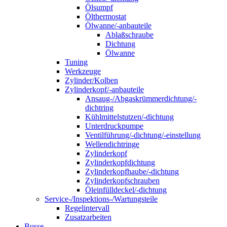
Ölsumpf
Ölthermostat
Ölwanne/-anbauteile
Ablaßschraube
Dichtung
Ölwanne
Tuning
Werkzeuge
Zylinder/Kolben
Zylinderkopf/-anbauteile
Ansaug-/Abgaskrümmerdichtung/-
dichtring
Kühlmittelstutzen/-dichtung
Unterdruckpumpe
Ventilführung/-dichtung/-einstellung
Wellendichtringe
Zylinderkopf
Zylinderkopfdichtung
Zylinderkopfhaube/-dichtung
Zylinderkopfschrauben
Öleinfülldeckel/-dichtung
Service-/Inspektions-/Wartungsteile
Regelintervall
Zusatzarbeiten
Busse