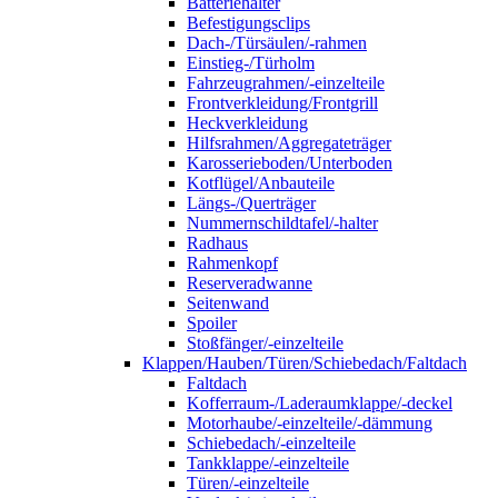
Batteriehalter
Befestigungsclips
Dach-/Türsäulen/-rahmen
Einstieg-/Türholm
Fahrzeugrahmen/-einzelteile
Frontverkleidung/Frontgrill
Heckverkleidung
Hilfsrahmen/Aggregateträger
Karosserieboden/Unterboden
Kotflügel/Anbauteile
Längs-/Querträger
Nummernschildtafel/-halter
Radhaus
Rahmenkopf
Reserveradwanne
Seitenwand
Spoiler
Stoßfänger/-einzelteile
Klappen/Hauben/Türen/Schiebedach/Faltdach
Faltdach
Kofferraum-/Laderaumklappe/-deckel
Motorhaube/-einzelteile/-dämmung
Schiebedach/-einzelteile
Tankklappe/-einzelteile
Türen/-einzelteile