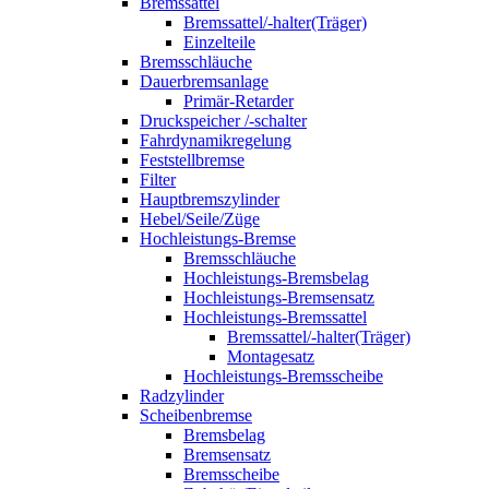
Bremssattel
Bremssattel/-halter(Träger)
Einzelteile
Bremsschläuche
Dauerbremsanlage
Primär-Retarder
Druckspeicher /-schalter
Fahrdynamikregelung
Feststellbremse
Filter
Hauptbremszylinder
Hebel/Seile/Züge
Hochleistungs-Bremse
Bremsschläuche
Hochleistungs-Bremsbelag
Hochleistungs-Bremsensatz
Hochleistungs-Bremssattel
Bremssattel/-halter(Träger)
Montagesatz
Hochleistungs-Bremsscheibe
Radzylinder
Scheibenbremse
Bremsbelag
Bremsensatz
Bremsscheibe