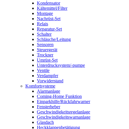
Kondensator
Kältemittel/Filter
Montage
Nachrüst-Set
Relais
Reparatur-Set
Schalter
Schläuche/Leitung
Sensoren
Steuergerät
Trockner
Umrüst-Set
Unterdrucksystem/-pumpe
Ventile
Verdampfer
Vorwiderstand
Komfortsysteme
Alarmanlage
Coming-Home Funktion
Einparkhilfe/Rückfahrwarner
Fensterheber
Geschwindigkeitsregelanlage
Geschwindigkeitswarnanlage
Glasdach
Heckklappenbetätigung