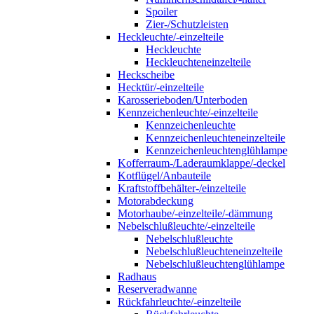
Spoiler
Zier-/Schutzleisten
Heckleuchte/-einzelteile
Heckleuchte
Heckleuchteneinzelteile
Heckscheibe
Hecktür/-einzelteile
Karosserieboden/Unterboden
Kennzeichenleuchte/-einzelteile
Kennzeichenleuchte
Kennzeichenleuchteneinzelteile
Kennzeichenleuchtenglühlampe
Kofferraum-/Laderaumklappe/-deckel
Kotflügel/Anbauteile
Kraftstoffbehälter-/einzelteile
Motorabdeckung
Motorhaube/-einzelteile/-dämmung
Nebelschlußleuchte/-einzelteile
Nebelschlußleuchte
Nebelschlußleuchteneinzelteile
Nebelschlußleuchtenglühlampe
Radhaus
Reserveradwanne
Rückfahrleuchte/-einzelteile