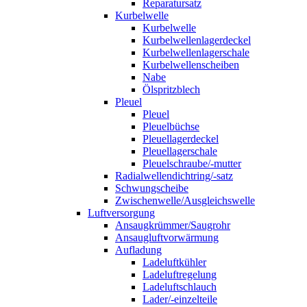
Reparatursatz
Kurbelwelle
Kurbelwelle
Kurbelwellenlagerdeckel
Kurbelwellenlagerschale
Kurbelwellenscheiben
Nabe
Ölspritzblech
Pleuel
Pleuel
Pleuelbüchse
Pleuellagerdeckel
Pleuellagerschale
Pleuelschraube/-mutter
Radialwellendichtring/-satz
Schwungscheibe
Zwischenwelle/Ausgleichswelle
Luftversorgung
Ansaugkrümmer/Saugrohr
Ansaugluftvorwärmung
Aufladung
Ladeluftkühler
Ladeluftregelung
Ladeluftschlauch
Lader/-einzelteile