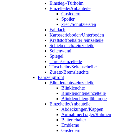
Einstieg-/Türholm
Einzelteile/Anbauteile
Gasfedern
Spoiler
Zier-/Schutzleisten
Faltdach
Karosserieboden/Unterboden
Kraftstoffbehälter-/einzelteile
Schiebedach/-einzelteile
Seitenwand
Spiegel
Türen/-einzelteile
Türscheibe/Seitenscheibe
Zusatz-Bremsleuchte
Fahrzeugfront
Blinkleuchte/-einzelteile
Blinkleuchte
Blinkleuchteneinzelteile
Blinkleuchtenglühlampe
Einzelteile/Anbauteile
Abdeckungen/Kappen
Aufnahme/Träger/Rahmen
Batteriehalter
Embleme
Gasfedern