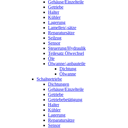
Gehäuse/Einzelteile
Getriebe
Halter
Kühler
Lagerung
Lamellen/-sätze
Reparatursätze
Seilzug
Sensor
Steuerung/Hydraulik
Teilesatz Ölwechsel
Öle
Ölwanne/-anbauteile
Dichtung
Ölwanne
Schaltgetriebe
Dichtungen
Gehäuse/Einzelteile
Getriebe
Getriebebetätigung
Halter
Kühler
Lagerung
Reparatursätze
Sensor