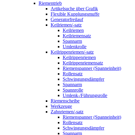
Riementrieb
Artikelsuche über Grafik
Flexible Kupplungsmuffe
Generatorfreilauf
Keilriemen/-satz
Keilriemen
Keilriemensatz
Spannarm
Umlenkrolle
Keilrippenriemen/-satz
Keilrippenriemen
Keilrippenriemensatz
Riemenspanner (Spanneinheit)
Rollensatz
Schwingungsdämpfer
Spannarm
Spannrolle
Umlenk-/Führungsrolle
Riemenscheibe
Werkzeuge
Zahnriemen/-satz
Riemenspanner (Spanneinheit)
Rollensatz
Schwingungsdämpfer
Spannarm