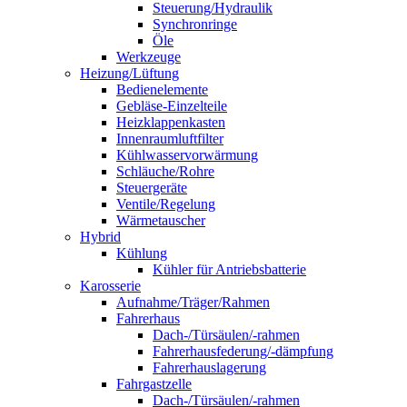
Steuerung/Hydraulik
Synchronringe
Öle
Werkzeuge
Heizung/Lüftung
Bedienelemente
Gebläse-Einzelteile
Heizklappenkasten
Innenraumluftfilter
Kühlwasservorwärmung
Schläuche/Rohre
Steuergeräte
Ventile/Regelung
Wärmetauscher
Hybrid
Kühlung
Kühler für Antriebsbatterie
Karosserie
Aufnahme/Träger/Rahmen
Fahrerhaus
Dach-/Türsäulen/-rahmen
Fahrerhausfederung/-dämpfung
Fahrerhauslagerung
Fahrgastzelle
Dach-/Türsäulen/-rahmen