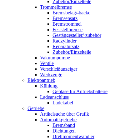
Zubehör/Einzelteile
Trommelbremse
Bremsbelag/-backe
Bremsensatz
Bremstrommel
Feststellbremse
Gestängesteller/-zubehör
Radzylinder
Reparatursatz
Zubehör/Einzelteile
Vakuumpumpe
Ventile
Verschleißanzeiger
Werkzeuge
Elektroantrieb
Kühlung
Gebläse für Antriebsbatterie
Ladeanschluss
Ladekabel
Getriebe
Artikelsuche über Grafik
Automatikgetriebe
Bremsband
Dichtungen
Drehmomentwandler