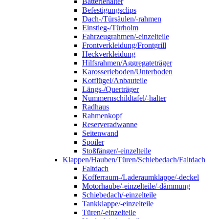
Batteriehalter
Befestigungsclips
Dach-/Türsäulen/-rahmen
Einstieg-/Türholm
Fahrzeugrahmen/-einzelteile
Frontverkleidung/Frontgrill
Heckverkleidung
Hilfsrahmen/Aggregateträger
Karosserieboden/Unterboden
Kotflügel/Anbauteile
Längs-/Querträger
Nummernschildtafel/-halter
Radhaus
Rahmenkopf
Reserveradwanne
Seitenwand
Spoiler
Stoßfänger/-einzelteile
Klappen/Hauben/Türen/Schiebedach/Faltdach
Faltdach
Kofferraum-/Laderaumklappe/-deckel
Motorhaube/-einzelteile/-dämmung
Schiebedach/-einzelteile
Tankklappe/-einzelteile
Türen/-einzelteile