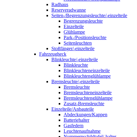
Radhaus
Reserveradwanne
Seiten-/Begrenzungsleuchte/-einzelteile
Begrenzungsleuchte
Einzelteile
Glühlampe
Park-/Positionsleuchte
Seitenleuchten
Stoßfänger/-einzelteile
Fahrzeugheck
Blinkleuchte/-einzelteile
Blinkleuchte
Blinkleuchteneinzelteile
Blinkleuchtenglühlampe
Bremsleuchte/-einzelteile
Bremsleuchte
Bremsleuchteneinzelteile
Bremsleuchtenglühlampe
Zusatz-Bremsleuchte
Einzelteile/Anbauteile
Abdeckungen/Kappen
Batteriehalter
Gasfedern
Leuchtenaufnahme
Nummernschildtafel/-halter