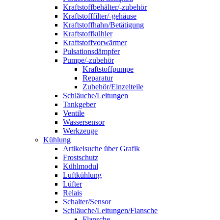
Kraftstoffbehälter/-zubehör
Kraftstofffilter/-gehäuse
Kraftstoffhahn/Betätigung
Kraftstoffkühler
Kraftstoffvorwärmer
Pulsationsdämpfer
Pumpe/-zubehör
Kraftstoffpumpe
Reparatur
Zubehör/Einzelteile
Schläuche/Leitungen
Tankgeber
Ventile
Wassersensor
Werkzeuge
Kühlung
Artikelsuche über Grafik
Frostschutz
Kühlmodul
Luftkühlung
Lüfter
Relais
Schalter/Sensor
Schläuche/Leitungen/Flansche
Flansche