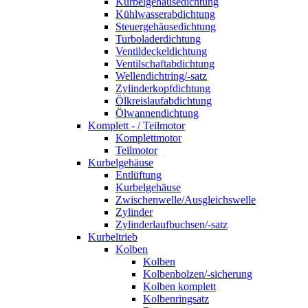
Kurbelgehäusedichtung
Kühlwasserabdichtung
Steuergehäusedichtung
Turboladerdichtung
Ventildeckeldichtung
Ventilschaftabdichtung
Wellendichtring/-satz
Zylinderkopfdichtung
Ölkreislaufabdichtung
Ölwannendichtung
Komplett - / Teilmotor
Komplettmotor
Teilmotor
Kurbelgehäuse
Entlüftung
Kurbelgehäuse
Zwischenwelle/Ausgleichswelle
Zylinder
Zylinderlaufbuchsen/-satz
Kurbeltrieb
Kolben
Kolben
Kolbenbolzen/-sicherung
Kolben komplett
Kolbenringsatz