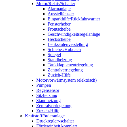
Motor/Relais/Schalter
Alarmanlage
Ausstellfenster
Einparkhilfe/Rückfahrwarner
Fensterheber
Frontscheibe
Geschwindigkeitsregelanlage
Heckscheibe
Lenksäulenverstellung
Schiebe-/Hubdach
Spiegel
Standheizung
Tankklappenentriegelung
Zentralverriegelung
Zuzieh-Hilfe
Motorvorwärmsystem (elektrisch)
Pumpen
Regensensor
Sitzheizung
Standheizung
Zentralverriegelung
Zuzieh-Hilfe
Kraftstoffförderanlage
Druckregler/-schalter
Fördereinheit komplett