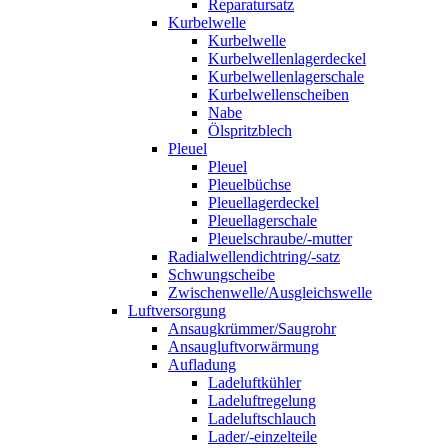
Reparatursatz
Kurbelwelle
Kurbelwelle
Kurbelwellenlagerdeckel
Kurbelwellenlagerschale
Kurbelwellenscheiben
Nabe
Ölspritzblech
Pleuel
Pleuel
Pleuelbüchse
Pleuellagerdeckel
Pleuellagerschale
Pleuelschraube/-mutter
Radialwellendichtring/-satz
Schwungscheibe
Zwischenwelle/Ausgleichswelle
Luftversorgung
Ansaugkrümmer/Saugrohr
Ansaugluftvorwärmung
Aufladung
Ladeluftkühler
Ladeluftregelung
Ladeluftschlauch
Lader/-einzelteile