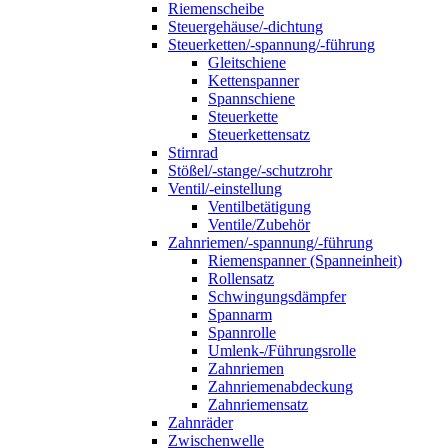
Riemenscheibe
Steuergehäuse/-dichtung
Steuerketten/-spannung/-führung
Gleitschiene
Kettenspanner
Spannschiene
Steuerkette
Steuerkettensatz
Stirnrad
Stößel/-stange/-schutzrohr
Ventil/-einstellung
Ventilbetätigung
Ventile/Zubehör
Zahnriemen/-spannung/-führung
Riemenspanner (Spanneinheit)
Rollensatz
Schwingungsdämpfer
Spannarm
Spannrolle
Umlenk-/Führungsrolle
Zahnriemen
Zahnriemenabdeckung
Zahnriemensatz
Zahnräder
Zwischenwelle