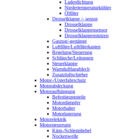
Laderdichtung
Niedertemperaturkühler
Ölfilter
Drosselklappe /- sensor
Drosselklappe
Drosselklappensensor
Drosselklappenstutzen
Gaszug/-gestänge
Luftfilter/Luftfilterkasten
Regelung/Steuerung
Schläuche/Leitungen
Steuerklappe
Warmluftfangblech
Zusatzluftschieber
Motor-/Unterfahrschutz
Motorabdeckung
Motoraufhängung
Befestigungsteile
Motordämpfer
Motorhalter
Motorlagerung
Motorelektrik
Motorsteuerung
Kipp-/Schlepphebel
Nockenwelle