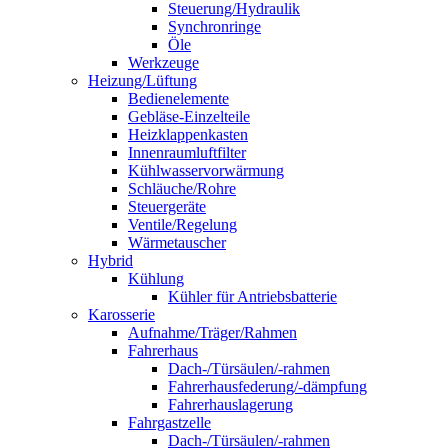
Steuerung/Hydraulik
Synchronringe
Öle
Werkzeuge
Heizung/Lüftung
Bedienelemente
Gebläse-Einzelteile
Heizklappenkasten
Innenraumluftfilter
Kühlwasservorwärmung
Schläuche/Rohre
Steuergeräte
Ventile/Regelung
Wärmetauscher
Hybrid
Kühlung
Kühler für Antriebsbatterie
Karosserie
Aufnahme/Träger/Rahmen
Fahrerhaus
Dach-/Türsäulen/-rahmen
Fahrerhausfederung/-dämpfung
Fahrerhauslagerung
Fahrgastzelle
Dach-/Türsäulen/-rahmen