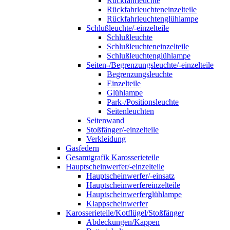
Rückfahrleuchte
Rückfahrleuchteneinzelteile
Rückfahrleuchtenglühlampe
Schlußleuchte/-einzelteile
Schlußleuchte
Schlußleuchteneinzelteile
Schlußleuchtenglühlampe
Seiten-/Begrenzungsleuchte/-einzelteile
Begrenzungsleuchte
Einzelteile
Glühlampe
Park-/Positionsleuchte
Seitenleuchten
Seitenwand
Stoßfänger/-einzelteile
Verkleidung
Gasfedern
Gesamtgrafik Karosserieteile
Hauptscheinwerfer/-einzelteile
Hauptscheinwerfer/-einsatz
Hauptscheinwerfereinzelteile
Hauptscheinwerferglühlampe
Klappscheinwerfer
Karosserieteile/Kotflügel/Stoßfänger
Abdeckungen/Kappen