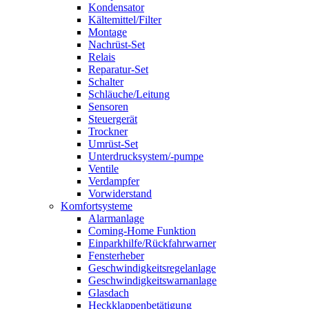
Kondensator
Kältemittel/Filter
Montage
Nachrüst-Set
Relais
Reparatur-Set
Schalter
Schläuche/Leitung
Sensoren
Steuergerät
Trockner
Umrüst-Set
Unterdrucksystem/-pumpe
Ventile
Verdampfer
Vorwiderstand
Komfortsysteme
Alarmanlage
Coming-Home Funktion
Einparkhilfe/Rückfahrwarner
Fensterheber
Geschwindigkeitsregelanlage
Geschwindigkeitswarnanlage
Glasdach
Heckklappenbetätigung