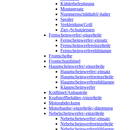
Kühlerbefestigung
Montagesatz
Nummernschildtafel/-halter
Spoiler
Verkleidung/Grill
Zier-/Schutzleisten
Fernscheinwerfer/-einzelteile
Fernscheinwerfer/-einsatz
Fernscheinwerfereinzelteile
Fernscheinwerferglühlampe
Frontscheibe
Frontschutzbügel
Hauptscheinwerfer/-einzelteile
Hauptscheinwerfer/-einsatz
Hauptscheinwerfereinzelteile
Hauptscheinwerferglühlampe
Klappscheinwerfer
Kotflügel/Anbauteile
Kraftstoffbehälter-/einzelteile
Motorabdeckung
Motorhaube/-einzelteile/-dämmung
Nebelscheinwerfer/-einzelteile
Nebelscheinwerfer/-einsatz
Nebelscheinwerfereinzelteile
Nebelscheinwerferglühlampe