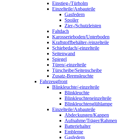
Einstieg-/Türholm
Einzelteile/Anbauteile
Gasfedern
Spoiler
Zier-/Schutzleisten
Faltdach
Karosserieboden/Unterboden
Kraftstoffbehälter-/einzelteile
Schiebedach/-einzelteile
Seitenwand
Spiegel
Türen/-einzelteile
Türscheibe/Seitenscheibe
Zusatz-Bremsleuchte
Fahrzeugfront
Blinkleuchte/-einzelteile
Blinkleuchte
Blinkleuchteneinzelteile
Blinkleuchtenglühlampe
Einzelteile/Anbauteile
Abdeckungen/Kappen
Aufnahme/Träger/Rahmen
Batteriehalter
Embleme
Gasfedern