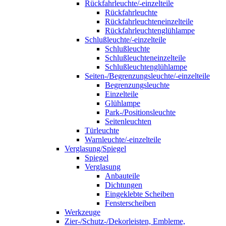
Rückfahrleuchte/-einzelteile
Rückfahrleuchte
Rückfahrleuchteneinzelteile
Rückfahrleuchtenglühlampe
Schlußleuchte/-einzelteile
Schlußleuchte
Schlußleuchteneinzelteile
Schlußleuchtenglühlampe
Seiten-/Begrenzungsleuchte/-einzelteile
Begrenzungsleuchte
Einzelteile
Glühlampe
Park-/Positionsleuchte
Seitenleuchten
Türleuchte
Warnleuchte/-einzelteile
Verglasung/Spiegel
Spiegel
Verglasung
Anbauteile
Dichtungen
Eingeklebte Scheiben
Fensterscheiben
Werkzeuge
Zier-/Schutz-/Dekorleisten, Embleme,