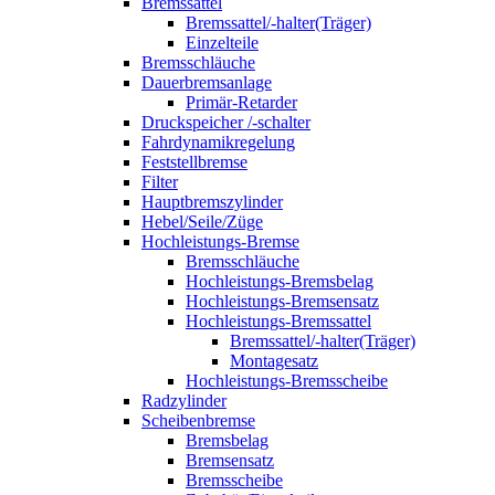
Bremssattel
Bremssattel/-halter(Träger)
Einzelteile
Bremsschläuche
Dauerbremsanlage
Primär-Retarder
Druckspeicher /-schalter
Fahrdynamikregelung
Feststellbremse
Filter
Hauptbremszylinder
Hebel/Seile/Züge
Hochleistungs-Bremse
Bremsschläuche
Hochleistungs-Bremsbelag
Hochleistungs-Bremsensatz
Hochleistungs-Bremssattel
Bremssattel/-halter(Träger)
Montagesatz
Hochleistungs-Bremsscheibe
Radzylinder
Scheibenbremse
Bremsbelag
Bremsensatz
Bremsscheibe