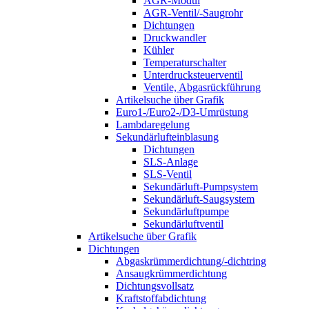
AGR-Modul
AGR-Ventil/-Saugrohr
Dichtungen
Druckwandler
Kühler
Temperaturschalter
Unterdrucksteuerventil
Ventile, Abgasrückführung
Artikelsuche über Grafik
Euro1-/Euro2-/D3-Umrüstung
Lambdaregelung
Sekundärlufteinblasung
Dichtungen
SLS-Anlage
SLS-Ventil
Sekundärluft-Pumpsystem
Sekundärluft-Saugsystem
Sekundärluftpumpe
Sekundärluftventil
Artikelsuche über Grafik
Dichtungen
Abgaskrümmerdichtung/-dichtring
Ansaugkrümmerdichtung
Dichtungsvollsatz
Kraftstoffabdichtung