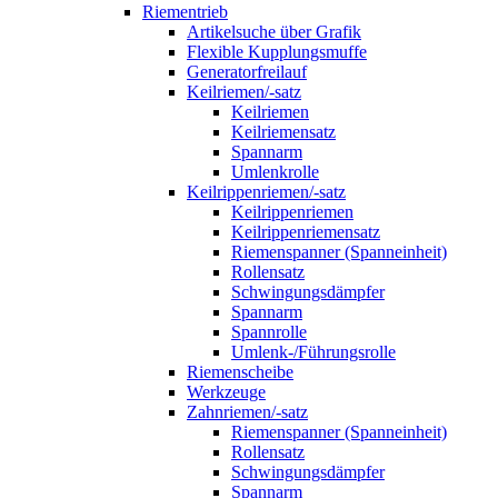
Riementrieb
Artikelsuche über Grafik
Flexible Kupplungsmuffe
Generatorfreilauf
Keilriemen/-satz
Keilriemen
Keilriemensatz
Spannarm
Umlenkrolle
Keilrippenriemen/-satz
Keilrippenriemen
Keilrippenriemensatz
Riemenspanner (Spanneinheit)
Rollensatz
Schwingungsdämpfer
Spannarm
Spannrolle
Umlenk-/Führungsrolle
Riemenscheibe
Werkzeuge
Zahnriemen/-satz
Riemenspanner (Spanneinheit)
Rollensatz
Schwingungsdämpfer
Spannarm