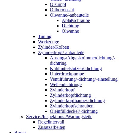
Ölsumpf
Ölthermostat
Ölwanne/-anbauteile
Ablaßschraube
Dichtung
Ölwanne
Tuning
Werkzeuge
Zylinder/Kolben
Zylinderkopf/-anbauteile
Ansaug-/Abgaskrümmerdichtung/-
dichtring
Kühlmittelstutzen/-dichtung
Unterdruckpumpe
Ventilführung/-dichtung/-einstellung
Wellendichtringe
Zylinderkopf
Zylinderkopfdichtung
Zylinderkopfhaube/-dichtung
Zylinderkopfschrauben
Öleinfülldeckel/-dichtung
Service-/Inspektions-/Wartungsteile
Regelintervall
Zusatzarbeiten
Busse