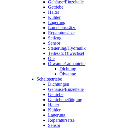
Gehäuse/Einzelteile
Getriebe
Halter
Kühler
Lagerung
Lamellen/-sätze
Reparatursätze
Seilzug
Sensor
Steuerung/Hydraulik
Teilesatz Ölwechsel
Öle
Ölwanne/-anbauteile
Dichtung
Ölwanne
Schaltgetriebe
Dichtungen
Gehäuse/Einzelteile
Getriebe
Getriebebetätigung
Halter
Kühler
Lagerung
Reparatursätze
Sensor