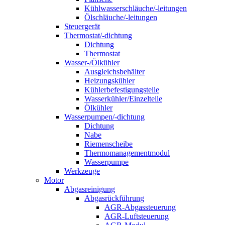
Kühlwasserschläuche/-leitungen
Ölschläuche/-leitungen
Steuergerät
Thermostat/-dichtung
Dichtung
Thermostat
Wasser-/Ölkühler
Ausgleichsbehälter
Heizungskühler
Kühlerbefestigungsteile
Wasserkühler/Einzelteile
Ölkühler
Wasserpumpen/-dichtung
Dichtung
Nabe
Riemenscheibe
Thermomanagementmodul
Wasserpumpe
Werkzeuge
Motor
Abgasreinigung
Abgasrückführung
AGR-Abgassteuerung
AGR-Luftsteuerung