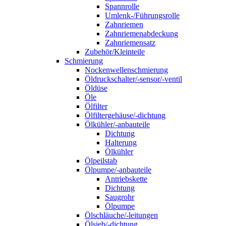
Spannrolle
Umlenk-/Führungsrolle
Zahnriemen
Zahnriemenabdeckung
Zahnriemensatz
Zubehör/Kleinteile
Schmierung
Nockenwellenschmierung
Öldruckschalter/-sensor/-ventil
Öldüse
Öle
Ölfilter
Ölfiltergehäuse/-dichtung
Ölkühler/-anbauteile
Dichtung
Halterung
Ölkühler
Ölpeilstab
Ölpumpe/-anbauteile
Antriebskette
Dichtung
Saugrohr
Ölpumpe
Ölschläuche/-leitungen
Ölsieb/-dichtung