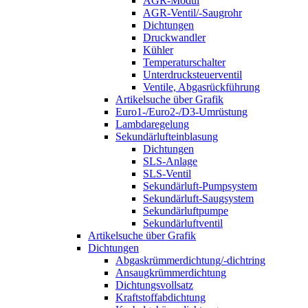
AGR-Modul
AGR-Ventil/-Saugrohr
Dichtungen
Druckwandler
Kühler
Temperaturschalter
Unterdrucksteuerventil
Ventile, Abgasrückführung
Artikelsuche über Grafik
Euro1-/Euro2-/D3-Umrüstung
Lambdaregelung
Sekundärlufteinblasung
Dichtungen
SLS-Anlage
SLS-Ventil
Sekundärluft-Pumpsystem
Sekundärluft-Saugsystem
Sekundärluftpumpe
Sekundärluftventil
Artikelsuche über Grafik
Dichtungen
Abgaskrümmerdichtung/-dichtring
Ansaugkrümmerdichtung
Dichtungsvollsatz
Kraftstoffabdichtung