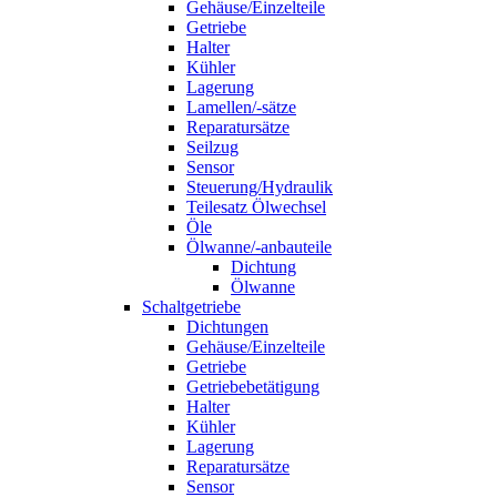
Gehäuse/Einzelteile
Getriebe
Halter
Kühler
Lagerung
Lamellen/-sätze
Reparatursätze
Seilzug
Sensor
Steuerung/Hydraulik
Teilesatz Ölwechsel
Öle
Ölwanne/-anbauteile
Dichtung
Ölwanne
Schaltgetriebe
Dichtungen
Gehäuse/Einzelteile
Getriebe
Getriebebetätigung
Halter
Kühler
Lagerung
Reparatursätze
Sensor