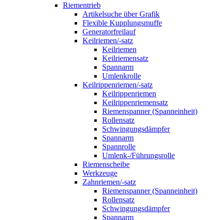
Riementrieb
Artikelsuche über Grafik
Flexible Kupplungsmuffe
Generatorfreilauf
Keilriemen/-satz
Keilriemen
Keilriemensatz
Spannarm
Umlenkrolle
Keilrippenriemen/-satz
Keilrippenriemen
Keilrippenriemensatz
Riemenspanner (Spanneinheit)
Rollensatz
Schwingungsdämpfer
Spannarm
Spannrolle
Umlenk-/Führungsrolle
Riemenscheibe
Werkzeuge
Zahnriemen/-satz
Riemenspanner (Spanneinheit)
Rollensatz
Schwingungsdämpfer
Spannarm