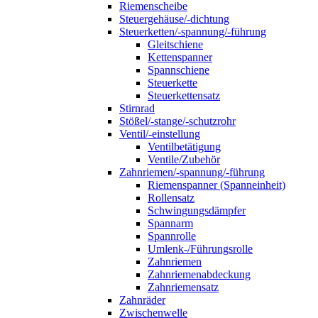
Riemenscheibe
Steuergehäuse/-dichtung
Steuerketten/-spannung/-führung
Gleitschiene
Kettenspanner
Spannschiene
Steuerkette
Steuerkettensatz
Stirnrad
Stößel/-stange/-schutzrohr
Ventil/-einstellung
Ventilbetätigung
Ventile/Zubehör
Zahnriemen/-spannung/-führung
Riemenspanner (Spanneinheit)
Rollensatz
Schwingungsdämpfer
Spannarm
Spannrolle
Umlenk-/Führungsrolle
Zahnriemen
Zahnriemenabdeckung
Zahnriemensatz
Zahnräder
Zwischenwelle