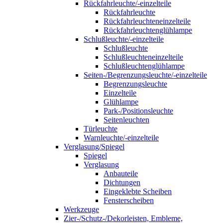
Rückfahrleuchte/-einzelteile
Rückfahrleuchte
Rückfahrleuchteneinzelteile
Rückfahrleuchtenglühlampe
Schlußleuchte/-einzelteile
Schlußleuchte
Schlußleuchteneinzelteile
Schlußleuchtenglühlampe
Seiten-/Begrenzungsleuchte/-einzelteile
Begrenzungsleuchte
Einzelteile
Glühlampe
Park-/Positionsleuchte
Seitenleuchten
Türleuchte
Warnleuchte/-einzelteile
Verglasung/Spiegel
Spiegel
Verglasung
Anbauteile
Dichtungen
Eingeklebte Scheiben
Fensterscheiben
Werkzeuge
Zier-/Schutz-/Dekorleisten, Embleme,