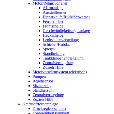
Motor/Relais/Schalter
Alarmanlage
Ausstellfenster
Einparkhilfe/Rückfahrwarner
Fensterheber
Frontscheibe
Geschwindigkeitsregelanlage
Heckscheibe
Lenksäulenverstellung
Schiebe-/Hubdach
Spiegel
Standheizung
Tankklappenentriegelung
Zentralverriegelung
Zuzieh-Hilfe
Motorvorwärmsystem (elektrisch)
Pumpen
Regensensor
Sitzheizung
Standheizung
Zentralverriegelung
Zuzieh-Hilfe
Kraftstoffförderanlage
Druckregler/-schalter
Fördereinheit komplett