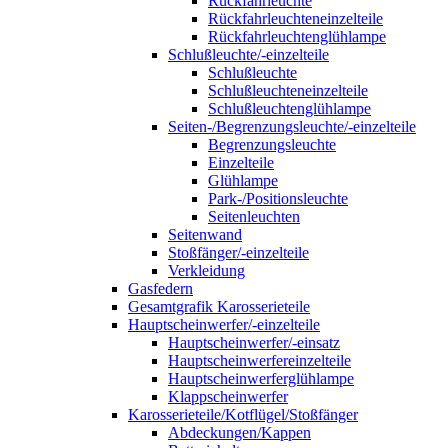
Rückfahrleuchte
Rückfahrleuchteneinzelteile
Rückfahrleuchtenglühlampe
Schlußleuchte/-einzelteile
Schlußleuchte
Schlußleuchteneinzelteile
Schlußleuchtenglühlampe
Seiten-/Begrenzungsleuchte/-einzelteile
Begrenzungsleuchte
Einzelteile
Glühlampe
Park-/Positionsleuchte
Seitenleuchten
Seitenwand
Stoßfänger/-einzelteile
Verkleidung
Gasfedern
Gesamtgrafik Karosserieteile
Hauptscheinwerfer/-einzelteile
Hauptscheinwerfer/-einsatz
Hauptscheinwerfereinzelteile
Hauptscheinwerferglühlampe
Klappscheinwerfer
Karosserieteile/Kotflügel/Stoßfänger
Abdeckungen/Kappen