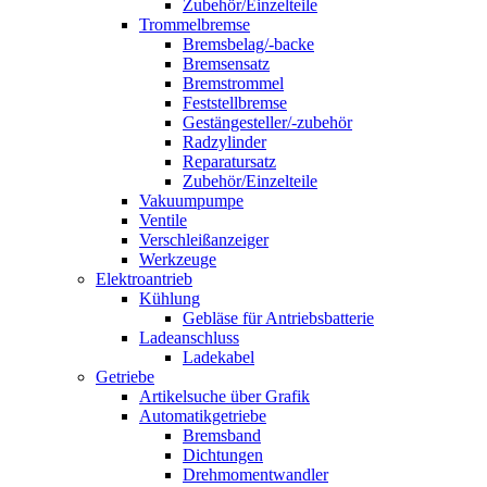
Zubehör/Einzelteile
Trommelbremse
Bremsbelag/-backe
Bremsensatz
Bremstrommel
Feststellbremse
Gestängesteller/-zubehör
Radzylinder
Reparatursatz
Zubehör/Einzelteile
Vakuumpumpe
Ventile
Verschleißanzeiger
Werkzeuge
Elektroantrieb
Kühlung
Gebläse für Antriebsbatterie
Ladeanschluss
Ladekabel
Getriebe
Artikelsuche über Grafik
Automatikgetriebe
Bremsband
Dichtungen
Drehmomentwandler