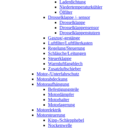
Laderdichtung
Niedertemperaturkühler
Ölfilter
Drosselklappe /- sensor
Drosselklappe
Drosselklappensensor
Drosselklappenstutzen
Gaszug/-gestänge
Luftfilter/Luftfilterkasten
Regelung/Steuerung
Schläuche/Leitungen
Steuerklappe
Warmluftfangblech
Zusatzluftschieber
Motor-/Unterfahrschutz
Motorabdeckung
Motoraufhängung
Befestigungsteile
Motordämpfer
Motorhalter
Motorlagerung
Motorelektrik
Motorsteuerung
Kipp-/Schlepphebel
Nockenwelle