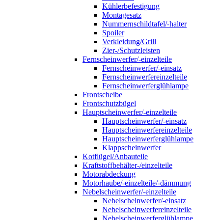
Kühlerbefestigung
Montagesatz
Nummernschildtafel/-halter
Spoiler
Verkleidung/Grill
Zier-/Schutzleisten
Fernscheinwerfer/-einzelteile
Fernscheinwerfer/-einsatz
Fernscheinwerfereinzelteile
Fernscheinwerferglühlampe
Frontscheibe
Frontschutzbügel
Hauptscheinwerfer/-einzelteile
Hauptscheinwerfer/-einsatz
Hauptscheinwerfereinzelteile
Hauptscheinwerferglühlampe
Klappscheinwerfer
Kotflügel/Anbauteile
Kraftstoffbehälter-/einzelteile
Motorabdeckung
Motorhaube/-einzelteile/-dämmung
Nebelscheinwerfer/-einzelteile
Nebelscheinwerfer/-einsatz
Nebelscheinwerfereinzelteile
Nebelscheinwerferglühlampe