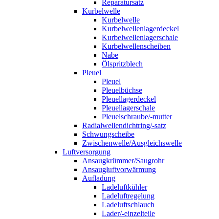
Reparatursatz
Kurbelwelle
Kurbelwelle
Kurbelwellenlagerdeckel
Kurbelwellenlagerschale
Kurbelwellenscheiben
Nabe
Ölspritzblech
Pleuel
Pleuel
Pleuelbüchse
Pleuellagerdeckel
Pleuellagerschale
Pleuelschraube/-mutter
Radialwellendichtring/-satz
Schwungscheibe
Zwischenwelle/Ausgleichswelle
Luftversorgung
Ansaugkrümmer/Saugrohr
Ansaugluftvorwärmung
Aufladung
Ladeluftkühler
Ladeluftregelung
Ladeluftschlauch
Lader/-einzelteile