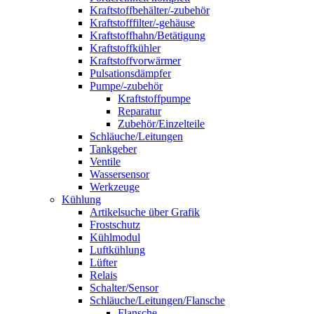
Kraftstoffbehälter/-zubehör
Kraftstofffilter/-gehäuse
Kraftstoffhahn/Betätigung
Kraftstoffkühler
Kraftstoffvorwärmer
Pulsationsdämpfer
Pumpe/-zubehör
Kraftstoffpumpe
Reparatur
Zubehör/Einzelteile
Schläuche/Leitungen
Tankgeber
Ventile
Wassersensor
Werkzeuge
Kühlung
Artikelsuche über Grafik
Frostschutz
Kühlmodul
Luftkühlung
Lüfter
Relais
Schalter/Sensor
Schläuche/Leitungen/Flansche
Flansche