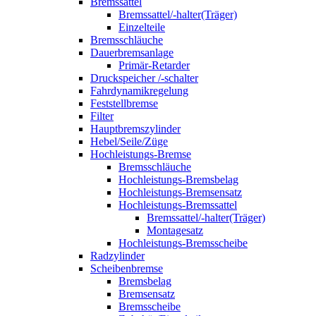
Bremssattel
Bremssattel/-halter(Träger)
Einzelteile
Bremsschläuche
Dauerbremsanlage
Primär-Retarder
Druckspeicher /-schalter
Fahrdynamikregelung
Feststellbremse
Filter
Hauptbremszylinder
Hebel/Seile/Züge
Hochleistungs-Bremse
Bremsschläuche
Hochleistungs-Bremsbelag
Hochleistungs-Bremsensatz
Hochleistungs-Bremssattel
Bremssattel/-halter(Träger)
Montagesatz
Hochleistungs-Bremsscheibe
Radzylinder
Scheibenbremse
Bremsbelag
Bremsensatz
Bremsscheibe