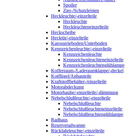
Spoiler
Zier-/Schutzleisten
Heckleuchte/-einzelteile
Heckleuchte
Heckleuchteneinzelteile
Heckscheibe
Hecktür/-einzelteile
Karosserieboden/Unterboden
Kennzeichenleuchte/-einzelteile
Kennzeichenleuchte
Kennzeichenleuchteneinzelteile
Kennzeichenleuchtenglühlampe
Kofferraum-/Laderaumklappe/-deckel
Kotflügel/Anbauteile
Kraftstoffbehälter-/einzelteile
Motorabdeckung
Motorhaube/-einzelteile/-dämmung
Nebelschlußleuchte/-einzelteile
Nebelschlußleuchte
Nebelschlußleuchteneinzelteile
Nebelschlußleuchtenglühlampe
Radhaus
Reserveradwanne
Rückfahrleuchte/-einzelteile