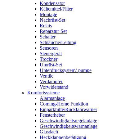
Kondensator
Kältemittel/Filter
Montage
Nachrüst-Set
Relais
Reparatur-Set
Schalter
Schläuche/Leitung
Sensoren
Steuergerät
Trockner
Umrüst-Set
Unterdrucksystem/-pumpe
Ventile
Verdampfer
Vorwiderstand
Komfortsysteme
Alarmanlage
Coming-Home Funktion
Einparkhilfe/Rückfahrwarner
Fensterheber
Geschwindigkeitsregelanlage
Geschwindigkeitswarnanlage
Glasdach
Heckklappenbetätigung