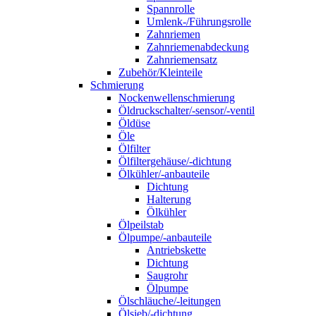
Spannrolle
Umlenk-/Führungsrolle
Zahnriemen
Zahnriemenabdeckung
Zahnriemensatz
Zubehör/Kleinteile
Schmierung
Nockenwellenschmierung
Öldruckschalter/-sensor/-ventil
Öldüse
Öle
Ölfilter
Ölfiltergehäuse/-dichtung
Ölkühler/-anbauteile
Dichtung
Halterung
Ölkühler
Ölpeilstab
Ölpumpe/-anbauteile
Antriebskette
Dichtung
Saugrohr
Ölpumpe
Ölschläuche/-leitungen
Ölsieb/-dichtung