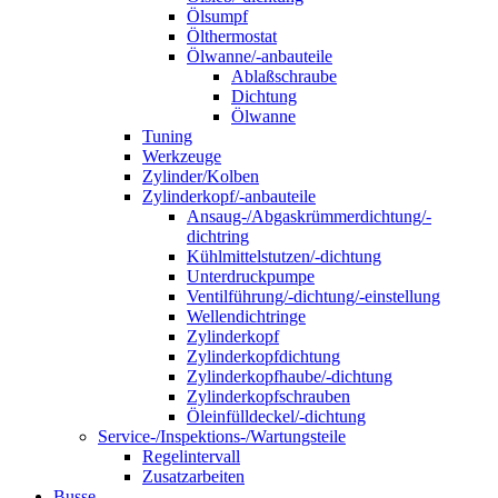
Ölsumpf
Ölthermostat
Ölwanne/-anbauteile
Ablaßschraube
Dichtung
Ölwanne
Tuning
Werkzeuge
Zylinder/Kolben
Zylinderkopf/-anbauteile
Ansaug-/Abgaskrümmerdichtung/-
dichtring
Kühlmittelstutzen/-dichtung
Unterdruckpumpe
Ventilführung/-dichtung/-einstellung
Wellendichtringe
Zylinderkopf
Zylinderkopfdichtung
Zylinderkopfhaube/-dichtung
Zylinderkopfschrauben
Öleinfülldeckel/-dichtung
Service-/Inspektions-/Wartungsteile
Regelintervall
Zusatzarbeiten
Busse