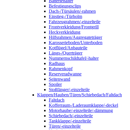
Batteriehalter
Befestigungsclips
Dach-/Türsäulen/-rahmen
Einstieg-/Türholm
Fahrzeugrahmen/-einzelteile
Frontverkleidung/Frontgrill
Heckverkleidung
Hilfsrahmen/Aggregateträger
Karosserieboden/Unterboden
Kotflügel/Anbauteile
Längs-/Querträger
Nummernschildtafel/-halter
Radhaus
Rahmenkopf
Reserveradwanne
Seitenwand
Spoiler
Stoßfänger/-einzelteile
Klappen/Hauben/Türen/Schiebedach/Faltdach
Faltdach
Kofferraum-/Laderaumklappe/-deckel
Motorhaube/-einzelteile/-dämmung
Schiebedach/-einzelteile
Tankklappe/-einzelteile
Türen/-einzelteile