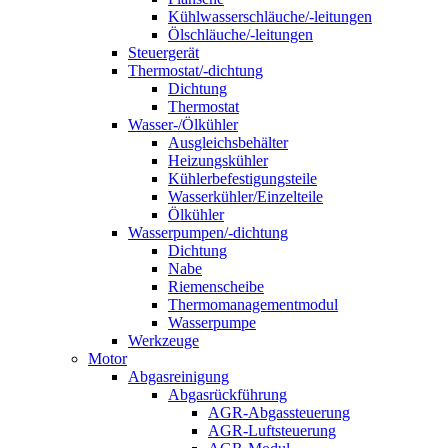
Kühlwasserschläuche/-leitungen
Ölschläuche/-leitungen
Steuergerät
Thermostat/-dichtung
Dichtung
Thermostat
Wasser-/Ölkühler
Ausgleichsbehälter
Heizungskühler
Kühlerbefestigungsteile
Wasserkühler/Einzelteile
Ölkühler
Wasserpumpen/-dichtung
Dichtung
Nabe
Riemenscheibe
Thermomanagementmodul
Wasserpumpe
Werkzeuge
Motor
Abgasreinigung
Abgasrückführung
AGR-Abgassteuerung
AGR-Luftsteuerung