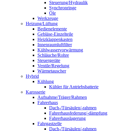
Steuerung/Hydraulik
Synchronringe
Öle
Werkzeuge
Heizung/Lüftung
Bedienelemente
Gebläse-Einzelteile
Heizklappenkasten
Innenraumluftfilter
Kühlwasservorwärmung
Schläuche/Rohre
Steuergeräte
Ventile/Regelung
Wärmetauscher
Hybrid
Kühlung
Kühler für Antriebsbatterie
Karosserie
Aufnahme/Träger/Rahmen
Fahrerhaus
Dach-/Türsäulen/-rahmen
Fahrerhausfederung/-dämpfung
Fahrerhauslagerung
Fahrgastzelle
Dach-/Türsäulen/-rahmen