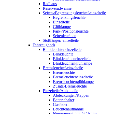
Radhaus
Reserveradwanne
Seiten-/Begrenzungsleuchte/-einzelteile
Begrenzungsleuchte
Einzelteile
Glühlampe
Park-/Positionsleuchte
Seitenleuchten
Stoßfänger/-einzelteile
Fahrzeugheck
Blinkleuchte/-einzelteile
Blinkleuchte
Blinkleuchteneinzelteile
Blinkleuchtenglühlampe
Bremsleuchte/-einzelteile
Bremsleuchte
Bremsleuchteneinzelteile
Bremsleuchtenglühlampe
Zusatz-Bremsleuchte
Einzelteile/Anbauteile
Abdeckungen/Kappen
Batteriehalter
Gasfedern
Leuchtenaufnahme
Nummernschildtafel/-halter