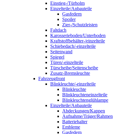
Einstieg-/Türholm
Einzelteile/Anbauteile
Gasfedern
Spoiler
Zier-/Schutzleisten
Faltdach
Karosserieboden/Unterboden
Kraftstoffbehälter-/einzelteile
Schiebedach/-einzelteile
Seitenwand
Spiegel
Türen/-einzelteile
Türscheibe/Seitenscheibe
Zusatz-Bremsleuchte
Fahrzeugfront
Blinkleuchte/-einzelteile
Blinkleuchte
Blinkleuchteneinzelteile
Blinkleuchtenglühlampe
Einzelteile/Anbauteile
Abdeckungen/Kappen
Aufnahme/Träger/Rahmen
Batteriehalter
Embleme
Gasfedern