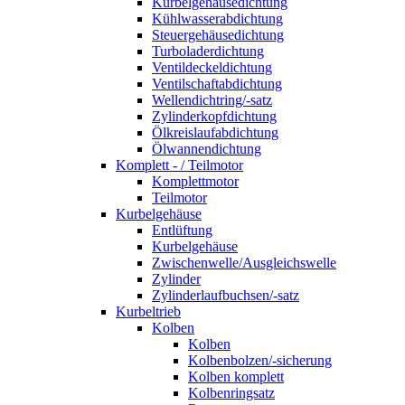
Kurbelgehäusedichtung
Kühlwasserabdichtung
Steuergehäusedichtung
Turboladerdichtung
Ventildeckeldichtung
Ventilschaftabdichtung
Wellendichtring/-satz
Zylinderkopfdichtung
Ölkreislaufabdichtung
Ölwannendichtung
Komplett - / Teilmotor
Komplettmotor
Teilmotor
Kurbelgehäuse
Entlüftung
Kurbelgehäuse
Zwischenwelle/Ausgleichswelle
Zylinder
Zylinderlaufbuchsen/-satz
Kurbeltrieb
Kolben
Kolben
Kolbenbolzen/-sicherung
Kolben komplett
Kolbenringsatz