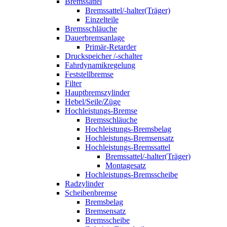
Bremssattel
Bremssattel/-halter(Träger)
Einzelteile
Bremsschläuche
Dauerbremsanlage
Primär-Retarder
Druckspeicher /-schalter
Fahrdynamikregelung
Feststellbremse
Filter
Hauptbremszylinder
Hebel/Seile/Züge
Hochleistungs-Bremse
Bremsschläuche
Hochleistungs-Bremsbelag
Hochleistungs-Bremsensatz
Hochleistungs-Bremssattel
Bremssattel/-halter(Träger)
Montagesatz
Hochleistungs-Bremsscheibe
Radzylinder
Scheibenbremse
Bremsbelag
Bremsensatz
Bremsscheibe