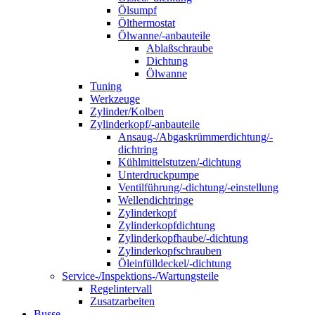
Ölsumpf
Ölthermostat
Ölwanne/-anbauteile
Ablaßschraube
Dichtung
Ölwanne
Tuning
Werkzeuge
Zylinder/Kolben
Zylinderkopf/-anbauteile
Ansaug-/Abgaskrümmerdichtung/-
dichtring
Kühlmittelstutzen/-dichtung
Unterdruckpumpe
Ventilführung/-dichtung/-einstellung
Wellendichtringe
Zylinderkopf
Zylinderkopfdichtung
Zylinderkopfhaube/-dichtung
Zylinderkopfschrauben
Öleinfülldeckel/-dichtung
Service-/Inspektions-/Wartungsteile
Regelintervall
Zusatzarbeiten
Busse