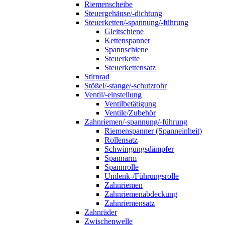
Riemenscheibe
Steuergehäuse/-dichtung
Steuerketten/-spannung/-führung
Gleitschiene
Kettenspanner
Spannschiene
Steuerkette
Steuerkettensatz
Stirnrad
Stößel/-stange/-schutzrohr
Ventil/-einstellung
Ventilbetätigung
Ventile/Zubehör
Zahnriemen/-spannung/-führung
Riemenspanner (Spanneinheit)
Rollensatz
Schwingungsdämpfer
Spannarm
Spannrolle
Umlenk-/Führungsrolle
Zahnriemen
Zahnriemenabdeckung
Zahnriemensatz
Zahnräder
Zwischenwelle