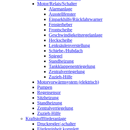
Motor/Relais/Schalter
Alarmanlage
Ausstellfenster
Einparkhilfe/Rückfahrwarner
Fensterheber
Frontscheibe
Geschwindigkeitsregelanlage
Heckscheibe
Lenksäulenverstellung
Schiebe-/Hubdach
Spiegel
Standheizung
Tankklappenentriegelung
Zentralverriegelung
Zuzieh-Hilfe
Motorvorwärmsystem (elektrisch)
Pumpen
Regensensor
Sitzheizung
Standheizung
Zentralverriegelung
Zuzieh-Hilfe
Kraftstoffförderanlage
Druckregler/-schalter
Fördereinheit komplett