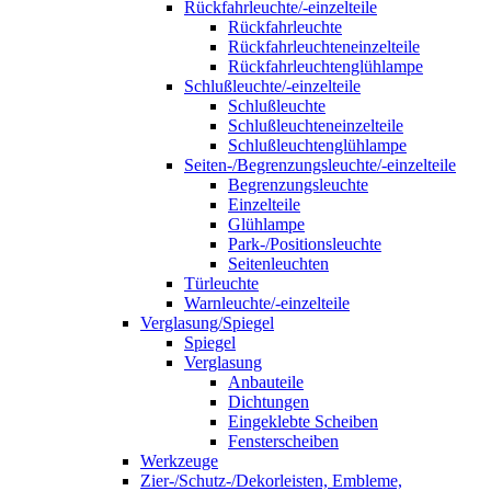
Rückfahrleuchte/-einzelteile
Rückfahrleuchte
Rückfahrleuchteneinzelteile
Rückfahrleuchtenglühlampe
Schlußleuchte/-einzelteile
Schlußleuchte
Schlußleuchteneinzelteile
Schlußleuchtenglühlampe
Seiten-/Begrenzungsleuchte/-einzelteile
Begrenzungsleuchte
Einzelteile
Glühlampe
Park-/Positionsleuchte
Seitenleuchten
Türleuchte
Warnleuchte/-einzelteile
Verglasung/Spiegel
Spiegel
Verglasung
Anbauteile
Dichtungen
Eingeklebte Scheiben
Fensterscheiben
Werkzeuge
Zier-/Schutz-/Dekorleisten, Embleme,