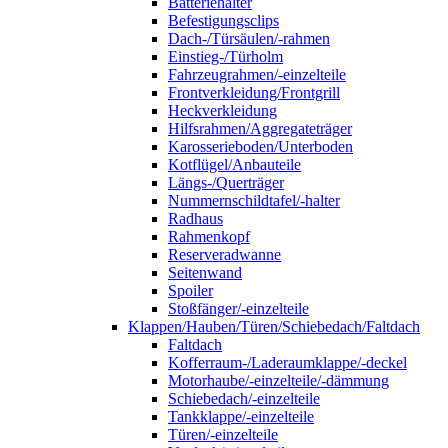
Batteriehalter
Befestigungsclips
Dach-/Türsäulen/-rahmen
Einstieg-/Türholm
Fahrzeugrahmen/-einzelteile
Frontverkleidung/Frontgrill
Heckverkleidung
Hilfsrahmen/Aggregateträger
Karosserieboden/Unterboden
Kotflügel/Anbauteile
Längs-/Querträger
Nummernschildtafel/-halter
Radhaus
Rahmenkopf
Reserveradwanne
Seitenwand
Spoiler
Stoßfänger/-einzelteile
Klappen/Hauben/Türen/Schiebedach/Faltdach
Faltdach
Kofferraum-/Laderaumklappe/-deckel
Motorhaube/-einzelteile/-dämmung
Schiebedach/-einzelteile
Tankklappe/-einzelteile
Türen/-einzelteile