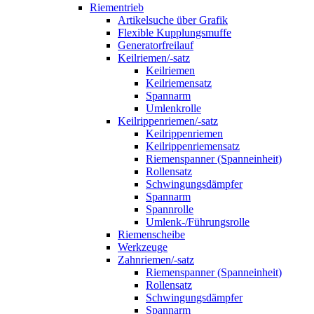
Riementrieb
Artikelsuche über Grafik
Flexible Kupplungsmuffe
Generatorfreilauf
Keilriemen/-satz
Keilriemen
Keilriemensatz
Spannarm
Umlenkrolle
Keilrippenriemen/-satz
Keilrippenriemen
Keilrippenriemensatz
Riemenspanner (Spanneinheit)
Rollensatz
Schwingungsdämpfer
Spannarm
Spannrolle
Umlenk-/Führungsrolle
Riemenscheibe
Werkzeuge
Zahnriemen/-satz
Riemenspanner (Spanneinheit)
Rollensatz
Schwingungsdämpfer
Spannarm