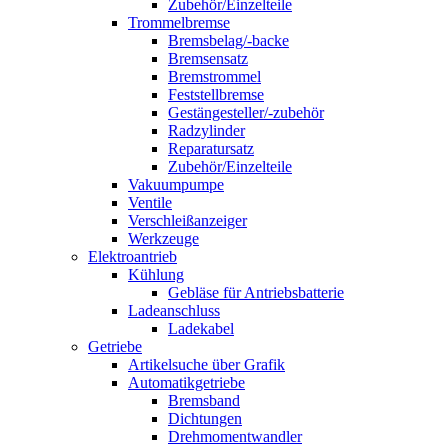
Zubehör/Einzelteile
Trommelbremse
Bremsbelag/-backe
Bremsensatz
Bremstrommel
Feststellbremse
Gestängesteller/-zubehör
Radzylinder
Reparatursatz
Zubehör/Einzelteile
Vakuumpumpe
Ventile
Verschleißanzeiger
Werkzeuge
Elektroantrieb
Kühlung
Gebläse für Antriebsbatterie
Ladeanschluss
Ladekabel
Getriebe
Artikelsuche über Grafik
Automatikgetriebe
Bremsband
Dichtungen
Drehmomentwandler