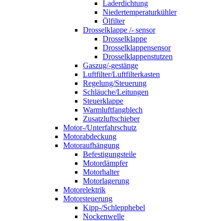
Laderdichtung
Niedertemperaturkühler
Ölfilter
Drosselklappe /- sensor
Drosselklappe
Drosselklappensensor
Drosselklappenstutzen
Gaszug/-gestänge
Luftfilter/Luftfilterkasten
Regelung/Steuerung
Schläuche/Leitungen
Steuerklappe
Warmluftfangblech
Zusatzluftschieber
Motor-/Unterfahrschutz
Motorabdeckung
Motoraufhängung
Befestigungsteile
Motordämpfer
Motorhalter
Motorlagerung
Motorelektrik
Motorsteuerung
Kipp-/Schlepphebel
Nockenwelle