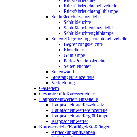
Rückfahrleuchte
Rückfahrleuchteneinzelteile
Rückfahrleuchtenglühlampe
Schlußleuchte/-einzelteile
Schlußleuchte
Schlußleuchteneinzelteile
Schlußleuchtenglühlampe
Seiten-/Begrenzungsleuchte/-einzelteile
Begrenzungsleuchte
Einzelteile
Glühlampe
Park-/Positionsleuchte
Seitenleuchten
Seitenwand
Stoßfänger/-einzelteile
Verkleidung
Gasfedern
Gesamtgrafik Karosserieteile
Hauptscheinwerfer/-einzelteile
Hauptscheinwerfer/-einsatz
Hauptscheinwerfereinzelteile
Hauptscheinwerferglühlampe
Klappscheinwerfer
Karosserieteile/Kotflügel/Stoßfänger
Abdeckungen/Kappen