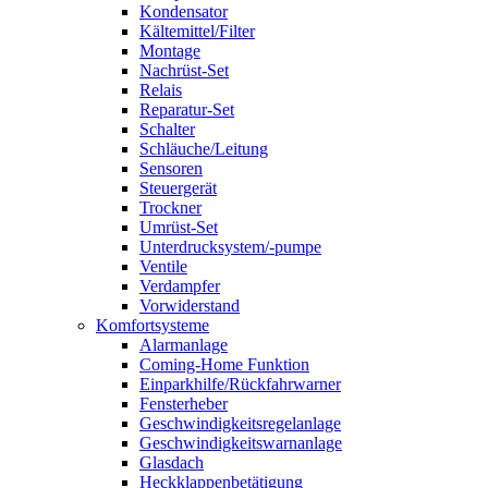
Kondensator
Kältemittel/Filter
Montage
Nachrüst-Set
Relais
Reparatur-Set
Schalter
Schläuche/Leitung
Sensoren
Steuergerät
Trockner
Umrüst-Set
Unterdrucksystem/-pumpe
Ventile
Verdampfer
Vorwiderstand
Komfortsysteme
Alarmanlage
Coming-Home Funktion
Einparkhilfe/Rückfahrwarner
Fensterheber
Geschwindigkeitsregelanlage
Geschwindigkeitswarnanlage
Glasdach
Heckklappenbetätigung