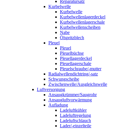
Reparatursatz
Kurbelwelle
Kurbelwelle
Kurbelwellenlagerdeckel
Kurbelwellenlagerschale
Kurbelwellenscheiben
Nabe
Ölspritzblech
Pleuel
Pleuel
Pleuelbüchse
Pleuellagerdeckel
Pleuellagerschale
Pleuelschraube/-mutter
Radialwellendichtring/-satz
Schwungscheibe
Zwischenwelle/Ausgleichswelle
Luftversorgung
Ansaugkrümmer/Saugrohr
Ansaugluftvorwärmung
Aufladung
Ladeluftkühler
Ladeluftregelung
Ladeluftschlauch
Lader/-einzelteile