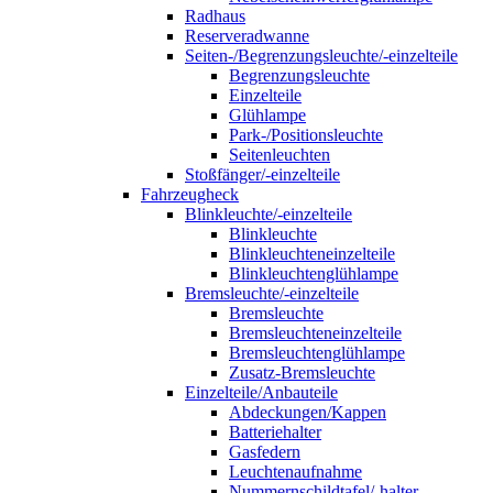
Radhaus
Reserveradwanne
Seiten-/Begrenzungsleuchte/-einzelteile
Begrenzungsleuchte
Einzelteile
Glühlampe
Park-/Positionsleuchte
Seitenleuchten
Stoßfänger/-einzelteile
Fahrzeugheck
Blinkleuchte/-einzelteile
Blinkleuchte
Blinkleuchteneinzelteile
Blinkleuchtenglühlampe
Bremsleuchte/-einzelteile
Bremsleuchte
Bremsleuchteneinzelteile
Bremsleuchtenglühlampe
Zusatz-Bremsleuchte
Einzelteile/Anbauteile
Abdeckungen/Kappen
Batteriehalter
Gasfedern
Leuchtenaufnahme
Nummernschildtafel/-halter