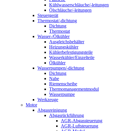
Kühlwasserschläuche/-leitungen
Ölschläuche/-leitungen
Steuergerät
Thermostat/-dichtung
Dichtung
Thermostat
Wasser-/Ölkühler
Ausgleichsbehälter
Heizungskühler
Kühlerbefestigungsteile
Wasserkühler/Einzelteile
Ölkühler
Wasserpumpen/-dichtung
Dichtung
Nabe
Riemenscheibe
Thermomanagementmodul
Wasserpumpe
Werkzeuge
Motor
Abgasreinigung
Abgasrückführung
AGR-Abgassteuerung
AGR-Luftsteuerung