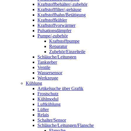
Kraftstoffbehälter/-zubehör
Kraftstofffilter/-gehäuse
Kraftstoffhahn/Betätigung
Kraftstoffkühler
Kraftstoffvorwärmer
Pulsationsdämpfer
Pumpe/-zubehör
Kraftstoffpumpe
Reparatur
Zubehör/Einzelteile
Schläuche/Leitungen
Tankgeber
Ventile
Wassersensor
Werkzeuge
Kühlung
Artikelsuche über Grafik
Frostschutz
Kühlmodul
Luftkühlung
Lüfter
Relais
Schalter/Sensor
Schläuche/Leitungen/Flansche
Flansche