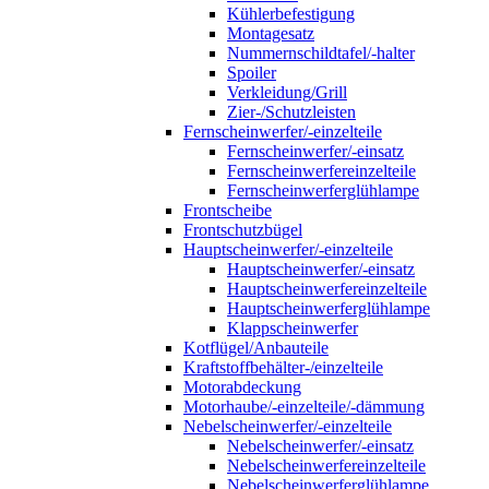
Kühlerbefestigung
Montagesatz
Nummernschildtafel/-halter
Spoiler
Verkleidung/Grill
Zier-/Schutzleisten
Fernscheinwerfer/-einzelteile
Fernscheinwerfer/-einsatz
Fernscheinwerfereinzelteile
Fernscheinwerferglühlampe
Frontscheibe
Frontschutzbügel
Hauptscheinwerfer/-einzelteile
Hauptscheinwerfer/-einsatz
Hauptscheinwerfereinzelteile
Hauptscheinwerferglühlampe
Klappscheinwerfer
Kotflügel/Anbauteile
Kraftstoffbehälter-/einzelteile
Motorabdeckung
Motorhaube/-einzelteile/-dämmung
Nebelscheinwerfer/-einzelteile
Nebelscheinwerfer/-einsatz
Nebelscheinwerfereinzelteile
Nebelscheinwerferglühlampe