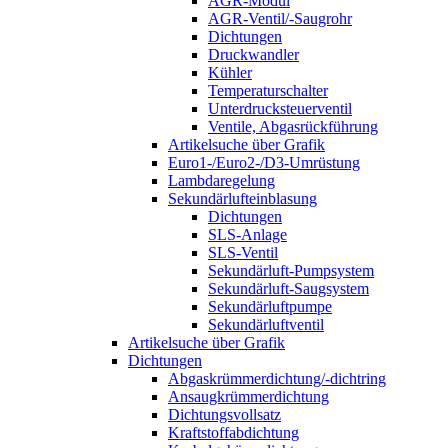
AGR-Modul
AGR-Ventil/-Saugrohr
Dichtungen
Druckwandler
Kühler
Temperaturschalter
Unterdrucksteuerventil
Ventile, Abgasrückführung
Artikelsuche über Grafik
Euro1-/Euro2-/D3-Umrüstung
Lambdaregelung
Sekundärlufteinblasung
Dichtungen
SLS-Anlage
SLS-Ventil
Sekundärluft-Pumpsystem
Sekundärluft-Saugsystem
Sekundärluftpumpe
Sekundärluftventil
Artikelsuche über Grafik
Dichtungen
Abgaskrümmerdichtung/-dichtring
Ansaugkrümmerdichtung
Dichtungsvollsatz
Kraftstoffabdichtung