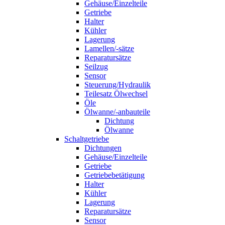
Gehäuse/Einzelteile
Getriebe
Halter
Kühler
Lagerung
Lamellen/-sätze
Reparatursätze
Seilzug
Sensor
Steuerung/Hydraulik
Teilesatz Ölwechsel
Öle
Ölwanne/-anbauteile
Dichtung
Ölwanne
Schaltgetriebe
Dichtungen
Gehäuse/Einzelteile
Getriebe
Getriebebetätigung
Halter
Kühler
Lagerung
Reparatursätze
Sensor