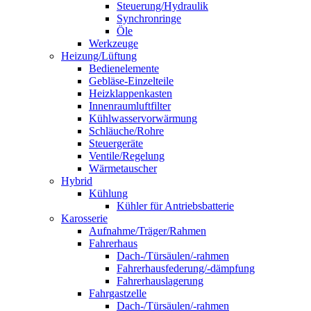
Steuerung/Hydraulik
Synchronringe
Öle
Werkzeuge
Heizung/Lüftung
Bedienelemente
Gebläse-Einzelteile
Heizklappenkasten
Innenraumluftfilter
Kühlwasservorwärmung
Schläuche/Rohre
Steuergeräte
Ventile/Regelung
Wärmetauscher
Hybrid
Kühlung
Kühler für Antriebsbatterie
Karosserie
Aufnahme/Träger/Rahmen
Fahrerhaus
Dach-/Türsäulen/-rahmen
Fahrerhausfederung/-dämpfung
Fahrerhauslagerung
Fahrgastzelle
Dach-/Türsäulen/-rahmen