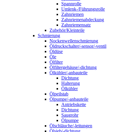
Spannrolle
Umlenk-/Führungsrolle
Zahnriemen
Zahnriemenabdeckung
Zahnriemensatz
Zubehör/Kleinteile
Schmierung
Nockenwellenschmierung
Öldruckschalter/-sensor/-ventil
Öldüse
Öle
Ölfilter
Ölfiltergehäuse/-dichtung
Ölkühler/-anbauteile
Dichtung
Halterung
Ölkühler
Ölpeilstab
Ölpumpe/-anbauteile
Antriebskette
Dichtung
Saugrohr
Ölpumpe
Ölschläuche/-leitungen
Ölsieb/-dichtung