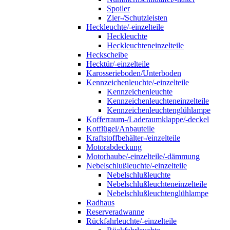
Spoiler
Zier-/Schutzleisten
Heckleuchte/-einzelteile
Heckleuchte
Heckleuchteneinzelteile
Heckscheibe
Hecktür/-einzelteile
Karosserieboden/Unterboden
Kennzeichenleuchte/-einzelteile
Kennzeichenleuchte
Kennzeichenleuchteneinzelteile
Kennzeichenleuchtenglühlampe
Kofferraum-/Laderaumklappe/-deckel
Kotflügel/Anbauteile
Kraftstoffbehälter-/einzelteile
Motorabdeckung
Motorhaube/-einzelteile/-dämmung
Nebelschlußleuchte/-einzelteile
Nebelschlußleuchte
Nebelschlußleuchteneinzelteile
Nebelschlußleuchtenglühlampe
Radhaus
Reserveradwanne
Rückfahrleuchte/-einzelteile