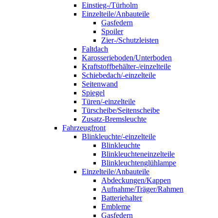
Einstieg-/Türholm
Einzelteile/Anbauteile
Gasfedern
Spoiler
Zier-/Schutzleisten
Faltdach
Karosserieboden/Unterboden
Kraftstoffbehälter-/einzelteile
Schiebedach/-einzelteile
Seitenwand
Spiegel
Türen/-einzelteile
Türscheibe/Seitenscheibe
Zusatz-Bremsleuchte
Fahrzeugfront
Blinkleuchte/-einzelteile
Blinkleuchte
Blinkleuchteneinzelteile
Blinkleuchtenglühlampe
Einzelteile/Anbauteile
Abdeckungen/Kappen
Aufnahme/Träger/Rahmen
Batteriehalter
Embleme
Gasfedern