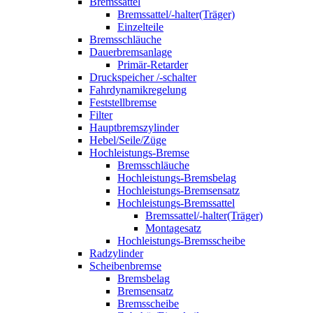
Bremssattel
Bremssattel/-halter(Träger)
Einzelteile
Bremsschläuche
Dauerbremsanlage
Primär-Retarder
Druckspeicher /-schalter
Fahrdynamikregelung
Feststellbremse
Filter
Hauptbremszylinder
Hebel/Seile/Züge
Hochleistungs-Bremse
Bremsschläuche
Hochleistungs-Bremsbelag
Hochleistungs-Bremsensatz
Hochleistungs-Bremssattel
Bremssattel/-halter(Träger)
Montagesatz
Hochleistungs-Bremsscheibe
Radzylinder
Scheibenbremse
Bremsbelag
Bremsensatz
Bremsscheibe