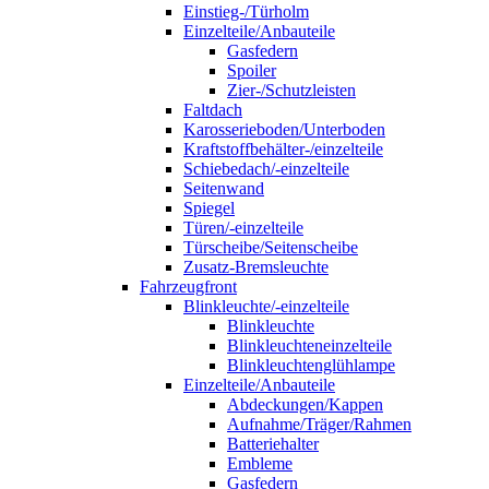
Einstieg-/Türholm
Einzelteile/Anbauteile
Gasfedern
Spoiler
Zier-/Schutzleisten
Faltdach
Karosserieboden/Unterboden
Kraftstoffbehälter-/einzelteile
Schiebedach/-einzelteile
Seitenwand
Spiegel
Türen/-einzelteile
Türscheibe/Seitenscheibe
Zusatz-Bremsleuchte
Fahrzeugfront
Blinkleuchte/-einzelteile
Blinkleuchte
Blinkleuchteneinzelteile
Blinkleuchtenglühlampe
Einzelteile/Anbauteile
Abdeckungen/Kappen
Aufnahme/Träger/Rahmen
Batteriehalter
Embleme
Gasfedern