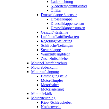
Laderdichtung
Niedertemperaturkühler
Ölfilter
Drosselklappe /- sensor
Drosselklappe
Drosselklappensensor
Drosselklappenstutzen
Gaszug/-gestänge
Luftfilter/Luftfilterkasten
Regelung/Steuerung
Schläuche/Leitungen
Steuerklappe
Warmluftfangblech
Zusatzluftschieber
Motor-/Unterfahrschutz
Motorabdeckung
Motoraufhängung
Befestigungsteile
Motordämpfer
Motorhalter
Motorlagerung
Motorelektrik
Motorsteuerung
Kipp-/Schlepphebel
Nockenwelle