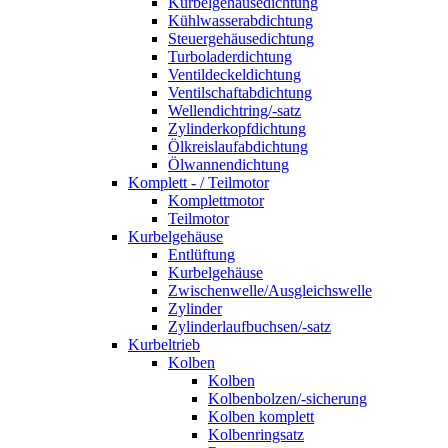
Kurbelgehäusedichtung
Kühlwasserabdichtung
Steuergehäusedichtung
Turboladerdichtung
Ventildeckeldichtung
Ventilschaftabdichtung
Wellendichtring/-satz
Zylinderkopfdichtung
Ölkreislaufabdichtung
Ölwannendichtung
Komplett - / Teilmotor
Komplettmotor
Teilmotor
Kurbelgehäuse
Entlüftung
Kurbelgehäuse
Zwischenwelle/Ausgleichswelle
Zylinder
Zylinderlaufbuchsen/-satz
Kurbeltrieb
Kolben
Kolben
Kolbenbolzen/-sicherung
Kolben komplett
Kolbenringsatz