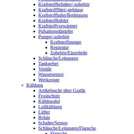
Kraftstoffbehälter/-zubehör
Kraftstofffilter/-gehäuse
Kraftstoffhahn/Betätigung
Kraftstoffkühler
Kraftstoffvorwärmer
Pulsationsdämpfer
Pumpe/-zubehör
Kraftstoffpumpe
Reparatur
Zubehör/Einzelteile
Schläuche/Leitungen
Tankgeber
Ventile
Wassersensor
Werkzeuge
Kühlung
Artikelsuche über Grafik
Frostschutz
Kühlmodul
Luftkühlung
Lüfter
Relais
Schalter/Sensor
Schläuche/Leitungen/Flansche
Flansche