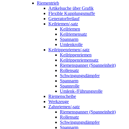
Riementrieb
Artikelsuche über Grafik
Flexible Kupplungsmuffe
Generatorfreilauf
Keilriemen/-satz
Keilriemen
Keilriemensatz
Spannarm
Umlenkrolle
Keilrippenriemen/-satz
Keilrippenriemen
Keilrippenriemensatz
Riemenspanner (Spanneinheit)
Rollensatz
Schwingungsdämpfer
Spannarm
Spannrolle
Umlenk-/Führungsrolle
Riemenscheibe
Werkzeuge
Zahnriemen/-satz
Riemenspanner (Spanneinheit)
Rollensatz
Schwingungsdämpfer
Spannarm