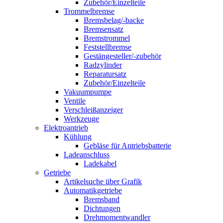
Zubehör/Einzelteile
Trommelbremse
Bremsbelag/-backe
Bremsensatz
Bremstrommel
Feststellbremse
Gestängesteller/-zubehör
Radzylinder
Reparatursatz
Zubehör/Einzelteile
Vakuumpumpe
Ventile
Verschleißanzeiger
Werkzeuge
Elektroantrieb
Kühlung
Gebläse für Antriebsbatterie
Ladeanschluss
Ladekabel
Getriebe
Artikelsuche über Grafik
Automatikgetriebe
Bremsband
Dichtungen
Drehmomentwandler