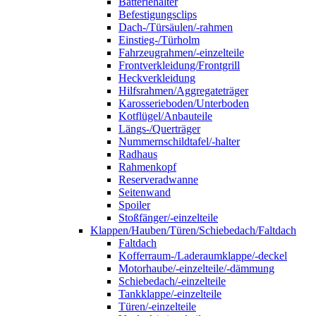
Batteriehalter
Befestigungsclips
Dach-/Türsäulen/-rahmen
Einstieg-/Türholm
Fahrzeugrahmen/-einzelteile
Frontverkleidung/Frontgrill
Heckverkleidung
Hilfsrahmen/Aggregateträger
Karosserieboden/Unterboden
Kotflügel/Anbauteile
Längs-/Querträger
Nummernschildtafel/-halter
Radhaus
Rahmenkopf
Reserveradwanne
Seitenwand
Spoiler
Stoßfänger/-einzelteile
Klappen/Hauben/Türen/Schiebedach/Faltdach
Faltdach
Kofferraum-/Laderaumklappe/-deckel
Motorhaube/-einzelteile/-dämmung
Schiebedach/-einzelteile
Tankklappe/-einzelteile
Türen/-einzelteile