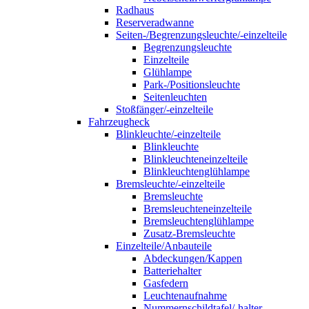
Radhaus
Reserveradwanne
Seiten-/Begrenzungsleuchte/-einzelteile
Begrenzungsleuchte
Einzelteile
Glühlampe
Park-/Positionsleuchte
Seitenleuchten
Stoßfänger/-einzelteile
Fahrzeugheck
Blinkleuchte/-einzelteile
Blinkleuchte
Blinkleuchteneinzelteile
Blinkleuchtenglühlampe
Bremsleuchte/-einzelteile
Bremsleuchte
Bremsleuchteneinzelteile
Bremsleuchtenglühlampe
Zusatz-Bremsleuchte
Einzelteile/Anbauteile
Abdeckungen/Kappen
Batteriehalter
Gasfedern
Leuchtenaufnahme
Nummernschildtafel/-halter