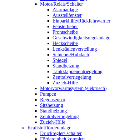
Motor/Relais/Schalter
Alarmanlage
Ausstellfenster
Einparkhilfe/Rückfahrwarner
Fensterheber
Frontscheibe
Geschwindigkeitsregelanlage
Heckscheibe
Lenksäulenverstellung
Schiebe-/Hubdach
Spiegel
Standheizung
Tankklappenentriegelung
Zentralverriegelung
Zuzieh-Hilfe
Motorvorwärmsystem (elektrisch)
Pumpen
Regensensor
Sitzheizung
Standheizung
Zentralverriegelung
Zuzieh-Hilfe
Kraftstoffförderanlage
Druckregler/-schalter
Fördereinheit komplett