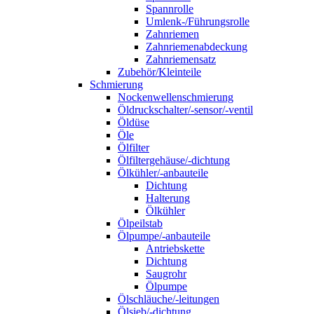
Spannrolle
Umlenk-/Führungsrolle
Zahnriemen
Zahnriemenabdeckung
Zahnriemensatz
Zubehör/Kleinteile
Schmierung
Nockenwellenschmierung
Öldruckschalter/-sensor/-ventil
Öldüse
Öle
Ölfilter
Ölfiltergehäuse/-dichtung
Ölkühler/-anbauteile
Dichtung
Halterung
Ölkühler
Ölpeilstab
Ölpumpe/-anbauteile
Antriebskette
Dichtung
Saugrohr
Ölpumpe
Ölschläuche/-leitungen
Ölsieb/-dichtung