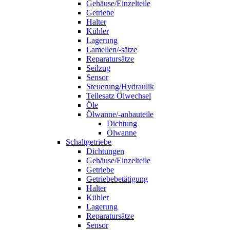
Gehäuse/Einzelteile
Getriebe
Halter
Kühler
Lagerung
Lamellen/-sätze
Reparatursätze
Seilzug
Sensor
Steuerung/Hydraulik
Teilesatz Ölwechsel
Öle
Ölwanne/-anbauteile
Dichtung
Ölwanne
Schaltgetriebe
Dichtungen
Gehäuse/Einzelteile
Getriebe
Getriebebetätigung
Halter
Kühler
Lagerung
Reparatursätze
Sensor