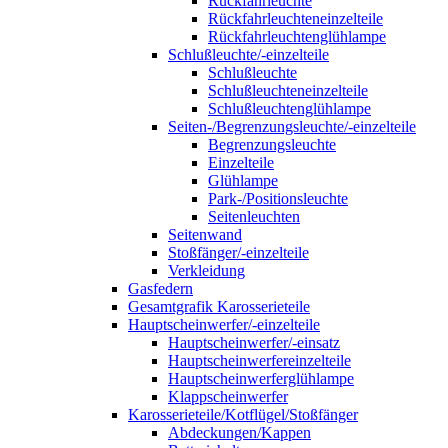
Rückfahrleuchte
Rückfahrleuchteneinzelteile
Rückfahrleuchtenglühlampe
Schlußleuchte/-einzelteile
Schlußleuchte
Schlußleuchteneinzelteile
Schlußleuchtenglühlampe
Seiten-/Begrenzungsleuchte/-einzelteile
Begrenzungsleuchte
Einzelteile
Glühlampe
Park-/Positionsleuchte
Seitenleuchten
Seitenwand
Stoßfänger/-einzelteile
Verkleidung
Gasfedern
Gesamtgrafik Karosserieteile
Hauptscheinwerfer/-einzelteile
Hauptscheinwerfer/-einsatz
Hauptscheinwerfereinzelteile
Hauptscheinwerferglühlampe
Klappscheinwerfer
Karosserieteile/Kotflügel/Stoßfänger
Abdeckungen/Kappen