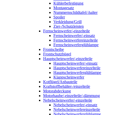
Kühlerbefestigung
Montagesatz
Nummernschildtafel/-halter
Spoiler
Verkleidung/Grill
Zier-/Schutzleisten
Fernscheinwerfer/-einzelteile
Fernscheinwerfer/-einsatz
Fernscheinwerfereinzelteile
Fernscheinwerferglühlampe
Frontscheibe
Frontschutzbügel
Hauptscheinwerfer/-einzelteile
Hauptscheinwerfer/-einsatz
Hauptscheinwerfereinzelteile
Hauptscheinwerferglühlampe
Klappscheinwerfer
Kotflügel/Anbauteile
Kraftstoffbehälter-/einzelteile
Motorabdeckung
Motorhaube/-einzelteile/-dämmung
Nebelscheinwerfer/-einzelteile
Nebelscheinwerfer/-einsatz
Nebelscheinwerfereinzelteile
Nebelscheinwerferglühlampe