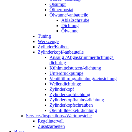
Ölsumpf
Ölthermostat
Ölwanne/-anbauteile
Ablaßschraube
Dichtung
Ölwanne
Tuning
Werkzeuge
Zylinder/Kolben
Zylinderkopf/-anbauteile
Ansaug-/Abgaskrümmerdichtung/-
dichtring
Kühlmittelstutzen/-dichtung
Unterdruckpumpe
Ventilführung/-dichtung/-einstellung
Wellendichtringe
Zylinderkopf
Zylinderkopfdichtung
Zylinderkopfhaube/-dichtung
Zylinderkopfschrauben
Öleinfülldeckel/-dichtung
Service-/Inspektions-/Wartungsteile
Regelintervall
Zusatzarbeiten
Busse