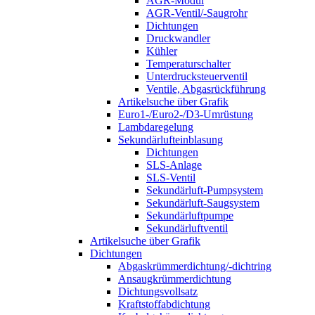
AGR-Modul
AGR-Ventil/-Saugrohr
Dichtungen
Druckwandler
Kühler
Temperaturschalter
Unterdrucksteuerventil
Ventile, Abgasrückführung
Artikelsuche über Grafik
Euro1-/Euro2-/D3-Umrüstung
Lambdaregelung
Sekundärlufteinblasung
Dichtungen
SLS-Anlage
SLS-Ventil
Sekundärluft-Pumpsystem
Sekundärluft-Saugsystem
Sekundärluftpumpe
Sekundärluftventil
Artikelsuche über Grafik
Dichtungen
Abgaskrümmerdichtung/-dichtring
Ansaugkrümmerdichtung
Dichtungsvollsatz
Kraftstoffabdichtung