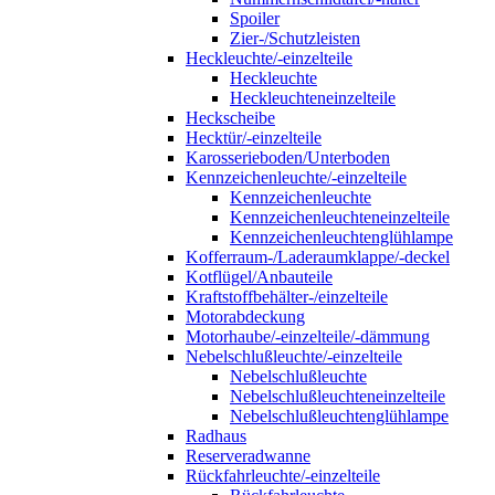
Spoiler
Zier-/Schutzleisten
Heckleuchte/-einzelteile
Heckleuchte
Heckleuchteneinzelteile
Heckscheibe
Hecktür/-einzelteile
Karosserieboden/Unterboden
Kennzeichenleuchte/-einzelteile
Kennzeichenleuchte
Kennzeichenleuchteneinzelteile
Kennzeichenleuchtenglühlampe
Kofferraum-/Laderaumklappe/-deckel
Kotflügel/Anbauteile
Kraftstoffbehälter-/einzelteile
Motorabdeckung
Motorhaube/-einzelteile/-dämmung
Nebelschlußleuchte/-einzelteile
Nebelschlußleuchte
Nebelschlußleuchteneinzelteile
Nebelschlußleuchtenglühlampe
Radhaus
Reserveradwanne
Rückfahrleuchte/-einzelteile