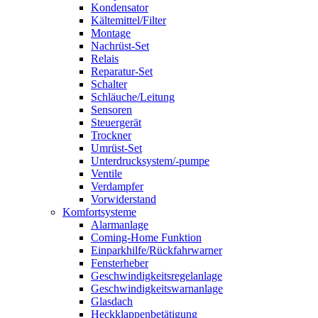
Kondensator
Kältemittel/Filter
Montage
Nachrüst-Set
Relais
Reparatur-Set
Schalter
Schläuche/Leitung
Sensoren
Steuergerät
Trockner
Umrüst-Set
Unterdrucksystem/-pumpe
Ventile
Verdampfer
Vorwiderstand
Komfortsysteme
Alarmanlage
Coming-Home Funktion
Einparkhilfe/Rückfahrwarner
Fensterheber
Geschwindigkeitsregelanlage
Geschwindigkeitswarnanlage
Glasdach
Heckklappenbetätigung