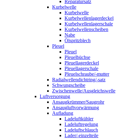
Reparatursatz
Kurbelwelle
Kurbelwelle
Kurbelwellenlagerdeckel
Kurbelwellenlagerschale
Kurbelwellenscheiben
Nabe
Ölspritzblech
Pleuel
Pleuel
Pleuelbüchse
Pleuellagerdeckel
Pleuellagerschale
Pleuelschraube/-mutter
Radialwellendichtring/-satz
Schwungscheibe
Zwischenwelle/Ausgleichswelle
Luftversorgung
Ansaugkrümmer/Saugrohr
Ansaugluftvorwärmung
Aufladung
Ladeluftkühler
Ladeluftregelung
Ladeluftschlauch
Lader/-einzelteile