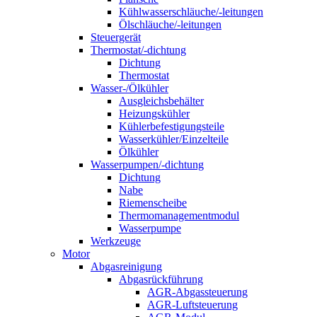
Kühlwasserschläuche/-leitungen
Ölschläuche/-leitungen
Steuergerät
Thermostat/-dichtung
Dichtung
Thermostat
Wasser-/Ölkühler
Ausgleichsbehälter
Heizungskühler
Kühlerbefestigungsteile
Wasserkühler/Einzelteile
Ölkühler
Wasserpumpen/-dichtung
Dichtung
Nabe
Riemenscheibe
Thermomanagementmodul
Wasserpumpe
Werkzeuge
Motor
Abgasreinigung
Abgasrückführung
AGR-Abgassteuerung
AGR-Luftsteuerung