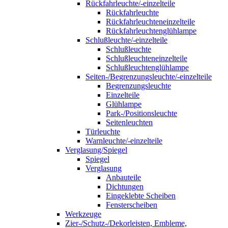
Rückfahrleuchte/-einzelteile
Rückfahrleuchte
Rückfahrleuchteneinzelteile
Rückfahrleuchtenglühlampe
Schlußleuchte/-einzelteile
Schlußleuchte
Schlußleuchteneinzelteile
Schlußleuchtenglühlampe
Seiten-/Begrenzungsleuchte/-einzelteile
Begrenzungsleuchte
Einzelteile
Glühlampe
Park-/Positionsleuchte
Seitenleuchten
Türleuchte
Warnleuchte/-einzelteile
Verglasung/Spiegel
Spiegel
Verglasung
Anbauteile
Dichtungen
Eingeklebte Scheiben
Fensterscheiben
Werkzeuge
Zier-/Schutz-/Dekorleisten, Embleme,