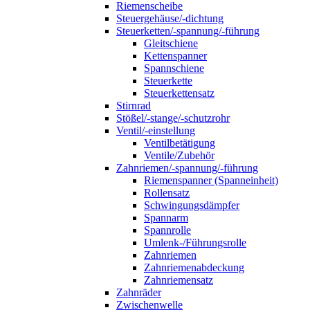
Riemenscheibe
Steuergehäuse/-dichtung
Steuerketten/-spannung/-führung
Gleitschiene
Kettenspanner
Spannschiene
Steuerkette
Steuerkettensatz
Stirnrad
Stößel/-stange/-schutzrohr
Ventil/-einstellung
Ventilbetätigung
Ventile/Zubehör
Zahnriemen/-spannung/-führung
Riemenspanner (Spanneinheit)
Rollensatz
Schwingungsdämpfer
Spannarm
Spannrolle
Umlenk-/Führungsrolle
Zahnriemen
Zahnriemenabdeckung
Zahnriemensatz
Zahnräder
Zwischenwelle