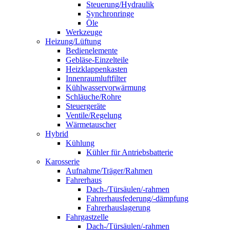
Steuerung/Hydraulik
Synchronringe
Öle
Werkzeuge
Heizung/Lüftung
Bedienelemente
Gebläse-Einzelteile
Heizklappenkasten
Innenraumluftfilter
Kühlwasservorwärmung
Schläuche/Rohre
Steuergeräte
Ventile/Regelung
Wärmetauscher
Hybrid
Kühlung
Kühler für Antriebsbatterie
Karosserie
Aufnahme/Träger/Rahmen
Fahrerhaus
Dach-/Türsäulen/-rahmen
Fahrerhausfederung/-dämpfung
Fahrerhauslagerung
Fahrgastzelle
Dach-/Türsäulen/-rahmen