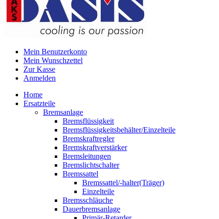
Mein Benutzerkonto
Mein Wunschzettel
Zur Kasse
Anmelden
Home
Ersatzteile
Bremsanlage
Bremsflüssigkeit
Bremsflüssigkeitsbehälter/Einzelteile
Bremskraftregler
Bremskraftverstärker
Bremsleitungen
Bremslichtschalter
Bremssattel
Bremssattel/-halter(Träger)
Einzelteile
Bremsschläuche
Dauerbremsanlage
Primär-Retarder