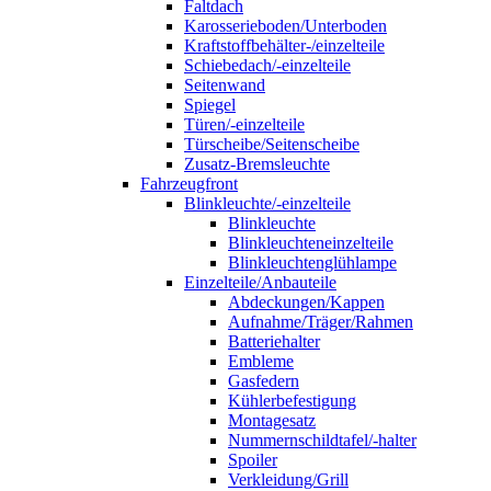
Faltdach
Karosserieboden/Unterboden
Kraftstoffbehälter-/einzelteile
Schiebedach/-einzelteile
Seitenwand
Spiegel
Türen/-einzelteile
Türscheibe/Seitenscheibe
Zusatz-Bremsleuchte
Fahrzeugfront
Blinkleuchte/-einzelteile
Blinkleuchte
Blinkleuchteneinzelteile
Blinkleuchtenglühlampe
Einzelteile/Anbauteile
Abdeckungen/Kappen
Aufnahme/Träger/Rahmen
Batteriehalter
Embleme
Gasfedern
Kühlerbefestigung
Montagesatz
Nummernschildtafel/-halter
Spoiler
Verkleidung/Grill