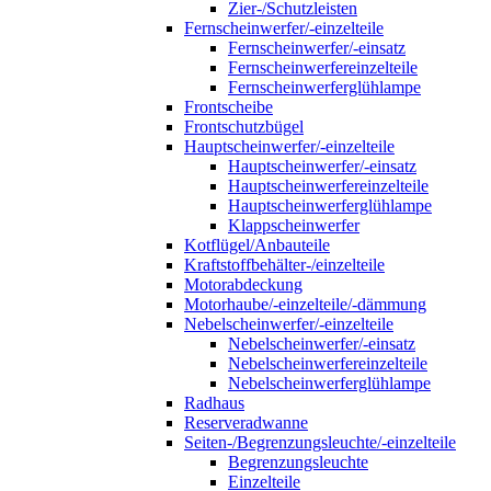
Zier-/Schutzleisten
Fernscheinwerfer/-einzelteile
Fernscheinwerfer/-einsatz
Fernscheinwerfereinzelteile
Fernscheinwerferglühlampe
Frontscheibe
Frontschutzbügel
Hauptscheinwerfer/-einzelteile
Hauptscheinwerfer/-einsatz
Hauptscheinwerfereinzelteile
Hauptscheinwerferglühlampe
Klappscheinwerfer
Kotflügel/Anbauteile
Kraftstoffbehälter-/einzelteile
Motorabdeckung
Motorhaube/-einzelteile/-dämmung
Nebelscheinwerfer/-einzelteile
Nebelscheinwerfer/-einsatz
Nebelscheinwerfereinzelteile
Nebelscheinwerferglühlampe
Radhaus
Reserveradwanne
Seiten-/Begrenzungsleuchte/-einzelteile
Begrenzungsleuchte
Einzelteile