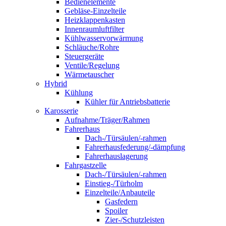
Bedienelemente
Gebläse-Einzelteile
Heizklappenkasten
Innenraumluftfilter
Kühlwasservorwärmung
Schläuche/Rohre
Steuergeräte
Ventile/Regelung
Wärmetauscher
Hybrid
Kühlung
Kühler für Antriebsbatterie
Karosserie
Aufnahme/Träger/Rahmen
Fahrerhaus
Dach-/Türsäulen/-rahmen
Fahrerhausfederung/-dämpfung
Fahrerhauslagerung
Fahrgastzelle
Dach-/Türsäulen/-rahmen
Einstieg-/Türholm
Einzelteile/Anbauteile
Gasfedern
Spoiler
Zier-/Schutzleisten