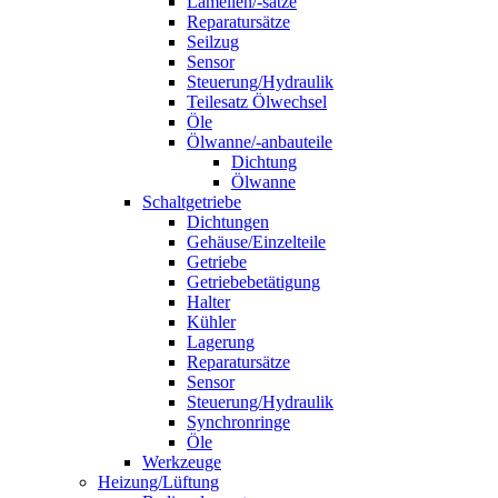
Lamellen/-sätze
Reparatursätze
Seilzug
Sensor
Steuerung/Hydraulik
Teilesatz Ölwechsel
Öle
Ölwanne/-anbauteile
Dichtung
Ölwanne
Schaltgetriebe
Dichtungen
Gehäuse/Einzelteile
Getriebe
Getriebebetätigung
Halter
Kühler
Lagerung
Reparatursätze
Sensor
Steuerung/Hydraulik
Synchronringe
Öle
Werkzeuge
Heizung/Lüftung