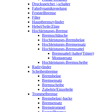
Druckspeicher /-schalter
Fahrdynamikregelung
Feststellbremse
Filter
Hauptbremszylinder
Hebel/Seile/Züge
Hochleistungs-Bremse
Bremsschläuche
Hochleistungs-Bremsbelag
Hochleistungs-Bremsensatz
Hochleistungs-Bremssattel
Bremssattel/-halter(Träger)
Montagesatz
Hochleistungs-Bremsscheibe
Radzylinder
Scheibenbremse
Bremsbelag
Bremsensatz
Bremsscheibe
Zubehör/Einzelteile
Trommelbremse
Bremsbelag/-backe
Bremsensatz
Bremstrommel
Feststellbremse