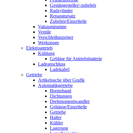
Gestängesteller/-zubehör
Radzylinder
Reparatursatz
Zubehör/Einzelteile
Vakuumpumpe
Ventile
Verschleißanzeiger
Werkzeuge
Elektroantrieb
Kühlung
Gebläse für Antriebsbatterie
Ladeanschluss
Ladekabel
Getriebe
Artikelsuche über Grafik
Automatikgetriebe
Bremsband
Dichtungen
Drehmomentwandler
Gehäuse/Einzelteile
Getriebe
Halter
Kühler
Lagerung