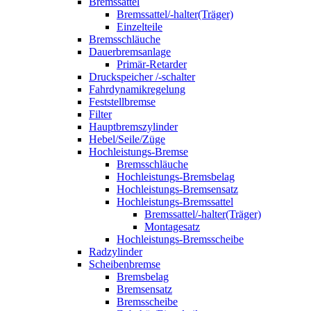
Bremssattel
Bremssattel/-halter(Träger)
Einzelteile
Bremsschläuche
Dauerbremsanlage
Primär-Retarder
Druckspeicher /-schalter
Fahrdynamikregelung
Feststellbremse
Filter
Hauptbremszylinder
Hebel/Seile/Züge
Hochleistungs-Bremse
Bremsschläuche
Hochleistungs-Bremsbelag
Hochleistungs-Bremsensatz
Hochleistungs-Bremssattel
Bremssattel/-halter(Träger)
Montagesatz
Hochleistungs-Bremsscheibe
Radzylinder
Scheibenbremse
Bremsbelag
Bremsensatz
Bremsscheibe