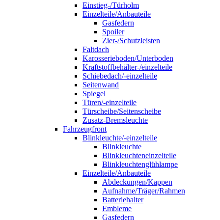
Einstieg-/Türholm
Einzelteile/Anbauteile
Gasfedern
Spoiler
Zier-/Schutzleisten
Faltdach
Karosserieboden/Unterboden
Kraftstoffbehälter-/einzelteile
Schiebedach/-einzelteile
Seitenwand
Spiegel
Türen/-einzelteile
Türscheibe/Seitenscheibe
Zusatz-Bremsleuchte
Fahrzeugfront
Blinkleuchte/-einzelteile
Blinkleuchte
Blinkleuchteneinzelteile
Blinkleuchtenglühlampe
Einzelteile/Anbauteile
Abdeckungen/Kappen
Aufnahme/Träger/Rahmen
Batteriehalter
Embleme
Gasfedern