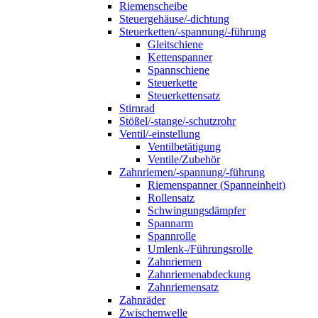
Riemenscheibe
Steuergehäuse/-dichtung
Steuerketten/-spannung/-führung
Gleitschiene
Kettenspanner
Spannschiene
Steuerkette
Steuerkettensatz
Stirnrad
Stößel/-stange/-schutzrohr
Ventil/-einstellung
Ventilbetätigung
Ventile/Zubehör
Zahnriemen/-spannung/-führung
Riemenspanner (Spanneinheit)
Rollensatz
Schwingungsdämpfer
Spannarm
Spannrolle
Umlenk-/Führungsrolle
Zahnriemen
Zahnriemenabdeckung
Zahnriemensatz
Zahnräder
Zwischenwelle