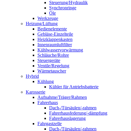
Steuerung/Hydraulik
Synchronringe
Öle
Werkzeuge
Heizung/Lüftung
Bedienelemente
Gebläse-Einzelteile
Heizklappenkasten
Innenraumluftfilter
Kühlwasservorwärmung
Schläuche/Rohre
Steuergeräte
Ventile/Regelung
Wärmetauscher
Hybrid
Kühlung
Kühler für Antriebsbatterie
Karosserie
Aufnahme/Träger/Rahmen
Fahrerhaus
Dach-/Türsäulen/-rahmen
Fahrerhausfederung/-dämpfung
Fahrerhauslagerung
Fahrgastzelle
Dach-/Türsäulen/-rahmen