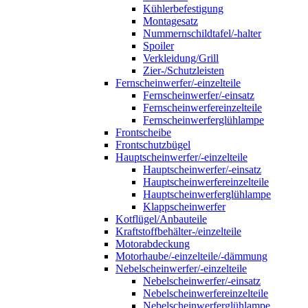
Kühlerbefestigung
Montagesatz
Nummernschildtafel/-halter
Spoiler
Verkleidung/Grill
Zier-/Schutzleisten
Fernscheinwerfer/-einzelteile
Fernscheinwerfer/-einsatz
Fernscheinwerfereinzelteile
Fernscheinwerferglühlampe
Frontscheibe
Frontschutzbügel
Hauptscheinwerfer/-einzelteile
Hauptscheinwerfer/-einsatz
Hauptscheinwerfereinzelteile
Hauptscheinwerferglühlampe
Klappscheinwerfer
Kotflügel/Anbauteile
Kraftstoffbehälter-/einzelteile
Motorabdeckung
Motorhaube/-einzelteile/-dämmung
Nebelscheinwerfer/-einzelteile
Nebelscheinwerfer/-einsatz
Nebelscheinwerfereinzelteile
Nebelscheinwerferglühlampe