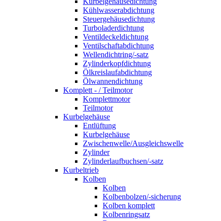
Kurbelgehäusedichtung
Kühlwasserabdichtung
Steuergehäusedichtung
Turboladerdichtung
Ventildeckeldichtung
Ventilschaftabdichtung
Wellendichtring/-satz
Zylinderkopfdichtung
Ölkreislaufabdichtung
Ölwannendichtung
Komplett - / Teilmotor
Komplettmotor
Teilmotor
Kurbelgehäuse
Entlüftung
Kurbelgehäuse
Zwischenwelle/Ausgleichswelle
Zylinder
Zylinderlaufbuchsen/-satz
Kurbeltrieb
Kolben
Kolben
Kolbenbolzen/-sicherung
Kolben komplett
Kolbenringsatz