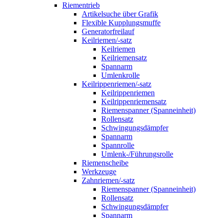
Riementrieb
Artikelsuche über Grafik
Flexible Kupplungsmuffe
Generatorfreilauf
Keilriemen/-satz
Keilriemen
Keilriemensatz
Spannarm
Umlenkrolle
Keilrippenriemen/-satz
Keilrippenriemen
Keilrippenriemensatz
Riemenspanner (Spanneinheit)
Rollensatz
Schwingungsdämpfer
Spannarm
Spannrolle
Umlenk-/Führungsrolle
Riemenscheibe
Werkzeuge
Zahnriemen/-satz
Riemenspanner (Spanneinheit)
Rollensatz
Schwingungsdämpfer
Spannarm