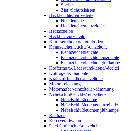
Spoiler
Zier-/Schutzleisten
Heckleuchte/-einzelteile
Heckleuchte
Heckleuchteneinzelteile
Heckscheibe
Hecktür/-einzelteile
Karosserieboden/Unterboden
Kennzeichenleuchte/-einzelteile
Kennzeichenleuchte
Kennzeichenleuchteneinzelteile
Kennzeichenleuchtenglühlampe
Kofferraum-/Laderaumklappe/-deckel
Kotflügel/Anbauteile
Kraftstoffbehälter-/einzelteile
Motorabdeckung
Motorhaube/-einzelteile/-dämmung
Nebelschlußleuchte/-einzelteile
Nebelschlußleuchte
Nebelschlußleuchteneinzelteile
Nebelschlußleuchtenglühlampe
Radhaus
Reserveradwanne
Rückfahrleuchte/-einzelteile