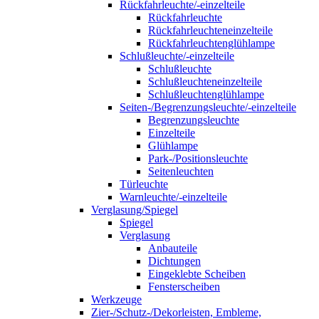
Rückfahrleuchte/-einzelteile
Rückfahrleuchte
Rückfahrleuchteneinzelteile
Rückfahrleuchtenglühlampe
Schlußleuchte/-einzelteile
Schlußleuchte
Schlußleuchteneinzelteile
Schlußleuchtenglühlampe
Seiten-/Begrenzungsleuchte/-einzelteile
Begrenzungsleuchte
Einzelteile
Glühlampe
Park-/Positionsleuchte
Seitenleuchten
Türleuchte
Warnleuchte/-einzelteile
Verglasung/Spiegel
Spiegel
Verglasung
Anbauteile
Dichtungen
Eingeklebte Scheiben
Fensterscheiben
Werkzeuge
Zier-/Schutz-/Dekorleisten, Embleme,