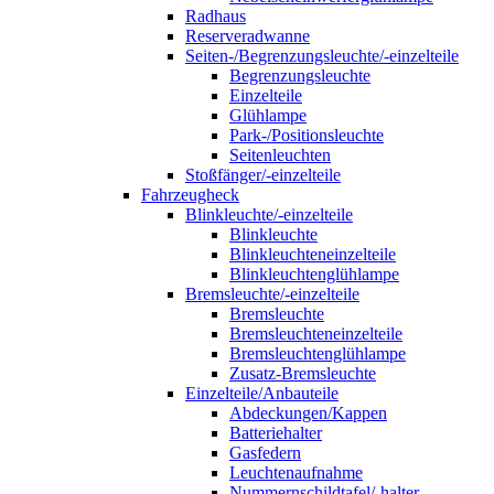
Radhaus
Reserveradwanne
Seiten-/Begrenzungsleuchte/-einzelteile
Begrenzungsleuchte
Einzelteile
Glühlampe
Park-/Positionsleuchte
Seitenleuchten
Stoßfänger/-einzelteile
Fahrzeugheck
Blinkleuchte/-einzelteile
Blinkleuchte
Blinkleuchteneinzelteile
Blinkleuchtenglühlampe
Bremsleuchte/-einzelteile
Bremsleuchte
Bremsleuchteneinzelteile
Bremsleuchtenglühlampe
Zusatz-Bremsleuchte
Einzelteile/Anbauteile
Abdeckungen/Kappen
Batteriehalter
Gasfedern
Leuchtenaufnahme
Nummernschildtafel/-halter