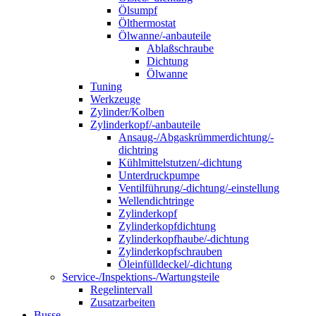
Ölsumpf
Ölthermostat
Ölwanne/-anbauteile
Ablaßschraube
Dichtung
Ölwanne
Tuning
Werkzeuge
Zylinder/Kolben
Zylinderkopf/-anbauteile
Ansaug-/Abgaskrümmerdichtung/-
dichtring
Kühlmittelstutzen/-dichtung
Unterdruckpumpe
Ventilführung/-dichtung/-einstellung
Wellendichtringe
Zylinderkopf
Zylinderkopfdichtung
Zylinderkopfhaube/-dichtung
Zylinderkopfschrauben
Öleinfülldeckel/-dichtung
Service-/Inspektions-/Wartungsteile
Regelintervall
Zusatzarbeiten
Busse