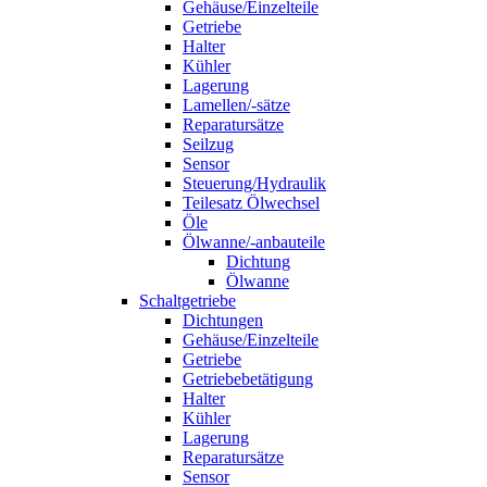
Gehäuse/Einzelteile
Getriebe
Halter
Kühler
Lagerung
Lamellen/-sätze
Reparatursätze
Seilzug
Sensor
Steuerung/Hydraulik
Teilesatz Ölwechsel
Öle
Ölwanne/-anbauteile
Dichtung
Ölwanne
Schaltgetriebe
Dichtungen
Gehäuse/Einzelteile
Getriebe
Getriebebetätigung
Halter
Kühler
Lagerung
Reparatursätze
Sensor