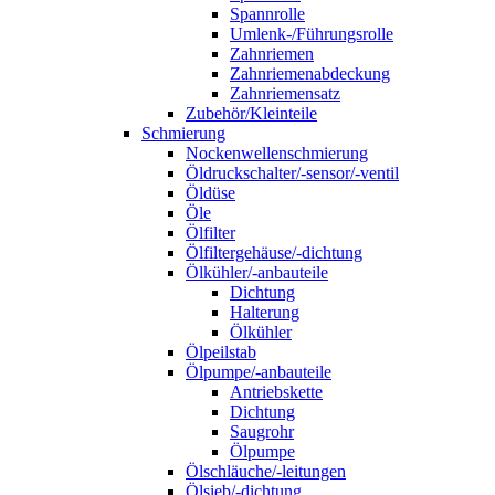
Spannrolle
Umlenk-/Führungsrolle
Zahnriemen
Zahnriemenabdeckung
Zahnriemensatz
Zubehör/Kleinteile
Schmierung
Nockenwellenschmierung
Öldruckschalter/-sensor/-ventil
Öldüse
Öle
Ölfilter
Ölfiltergehäuse/-dichtung
Ölkühler/-anbauteile
Dichtung
Halterung
Ölkühler
Ölpeilstab
Ölpumpe/-anbauteile
Antriebskette
Dichtung
Saugrohr
Ölpumpe
Ölschläuche/-leitungen
Ölsieb/-dichtung