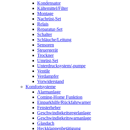
Kondensator
Kältemittel/Filter
Montage
Nachrüst-Set
Relais
Reparatur-Set
Schalter
Schläuche/Leitung
Sensoren
Steuergerät
Trockner
Umrüst-Set
Unterdrucksystem/-pumpe
Ventile
Verdampfer
Vorwiderstand
Komfortsysteme
Alarmanlage
Coming-Home Funktion
Einparkhilfe/Rückfahrwarner
Fensterheber
Geschwindigkeitsregelanlage
Geschwindigkeitswarnanlage
Glasdach
Heckklappenbetätigung