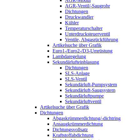
AGR-Modul
AGR-Ventil/-Saugrohr
Dichtungen
Druckwandler
Kühler
Temperaturschalter
Unterdrucksteuerventil
Ventile, Abgasrückführung
Artikelsuche über Grafik
Euro1-/Euro2-/D3-Umrüstung
Lambdaregelung
Sekundärlufteinblasung
Dichtungen
SLS-Anlage
SLS-Ventil
Sekundärluft-Pumpsystem
Sekundärluft-Saugsystem
Sekundärluftpumpe
Sekundärluftventil
Artikelsuche über Grafik
Dichtungen
Abgaskrümmerdichtung/-dichtring
Ansaugkrümmerdichtung
Dichtungsvollsatz
Kraftstoffabdichtung