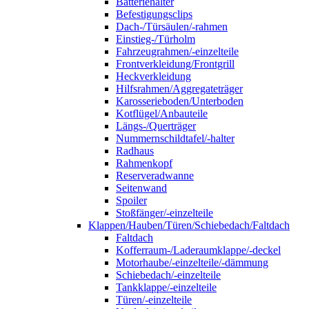
Batteriehalter
Befestigungsclips
Dach-/Türsäulen/-rahmen
Einstieg-/Türholm
Fahrzeugrahmen/-einzelteile
Frontverkleidung/Frontgrill
Heckverkleidung
Hilfsrahmen/Aggregateträger
Karosserieboden/Unterboden
Kotflügel/Anbauteile
Längs-/Querträger
Nummernschildtafel/-halter
Radhaus
Rahmenkopf
Reserveradwanne
Seitenwand
Spoiler
Stoßfänger/-einzelteile
Klappen/Hauben/Türen/Schiebedach/Faltdach
Faltdach
Kofferraum-/Laderaumklappe/-deckel
Motorhaube/-einzelteile/-dämmung
Schiebedach/-einzelteile
Tankklappe/-einzelteile
Türen/-einzelteile