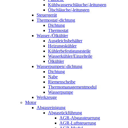
Kühlwasserschläuche/-leitungen
Ölschläuche/-leitungen
Steuergerät
Thermostat/-dichtung
Dichtung
Thermostat
Wasser-/Ölkühler
Ausgleichsbehälter
Heizungskühler
Kühlerbefestigungsteile
Wasserkühler/Einzelteile
Ölkühler
Wasserpumpen/-dichtung
Dichtung
Nabe
Riemenscheibe
Thermomanagementmodul
Wasserpumpe
Werkzeuge
Motor
Abgasreinigung
Abgasrückführung
AGR-Abgassteuerung
AGR-Luftsteuerung