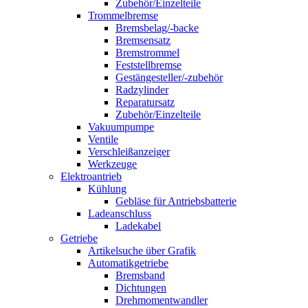
Zubehör/Einzelteile
Trommelbremse
Bremsbelag/-backe
Bremsensatz
Bremstrommel
Feststellbremse
Gestängesteller/-zubehör
Radzylinder
Reparatursatz
Zubehör/Einzelteile
Vakuumpumpe
Ventile
Verschleißanzeiger
Werkzeuge
Elektroantrieb
Kühlung
Gebläse für Antriebsbatterie
Ladeanschluss
Ladekabel
Getriebe
Artikelsuche über Grafik
Automatikgetriebe
Bremsband
Dichtungen
Drehmomentwandler