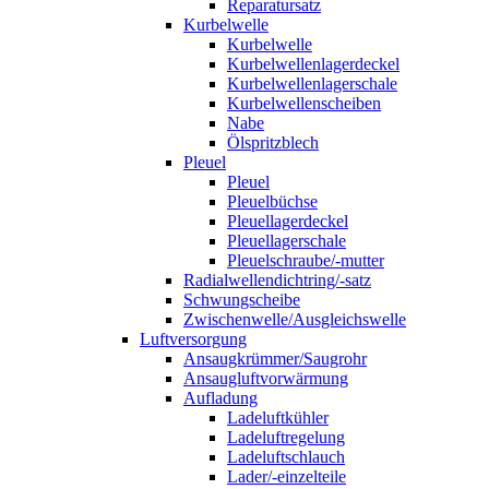
Reparatursatz
Kurbelwelle
Kurbelwelle
Kurbelwellenlagerdeckel
Kurbelwellenlagerschale
Kurbelwellenscheiben
Nabe
Ölspritzblech
Pleuel
Pleuel
Pleuelbüchse
Pleuellagerdeckel
Pleuellagerschale
Pleuelschraube/-mutter
Radialwellendichtring/-satz
Schwungscheibe
Zwischenwelle/Ausgleichswelle
Luftversorgung
Ansaugkrümmer/Saugrohr
Ansaugluftvorwärmung
Aufladung
Ladeluftkühler
Ladeluftregelung
Ladeluftschlauch
Lader/-einzelteile