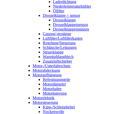
Laderdichtung
Niedertemperaturkühler
Ölfilter
Drosselklappe /- sensor
Drosselklappe
Drosselklappensensor
Drosselklappenstutzen
Gaszug/-gestänge
Luftfilter/Luftfilterkasten
Regelung/Steuerung
Schläuche/Leitungen
Steuerklappe
Warmluftfangblech
Zusatzluftschieber
Motor-/Unterfahrschutz
Motorabdeckung
Motoraufhängung
Befestigungsteile
Motordämpfer
Motorhalter
Motorlagerung
Motorelektrik
Motorsteuerung
Kipp-/Schlepphebel
Nockenwelle