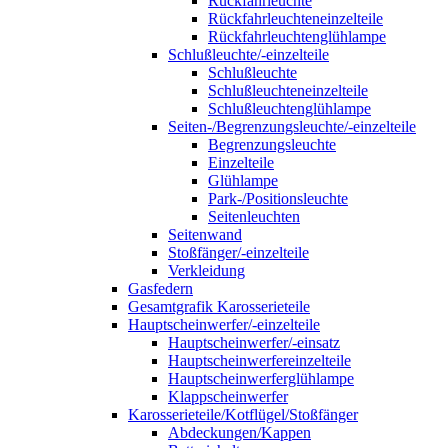
Rückfahrleuchte
Rückfahrleuchteneinzelteile
Rückfahrleuchtenglühlampe
Schlußleuchte/-einzelteile
Schlußleuchte
Schlußleuchteneinzelteile
Schlußleuchtenglühlampe
Seiten-/Begrenzungsleuchte/-einzelteile
Begrenzungsleuchte
Einzelteile
Glühlampe
Park-/Positionsleuchte
Seitenleuchten
Seitenwand
Stoßfänger/-einzelteile
Verkleidung
Gasfedern
Gesamtgrafik Karosserieteile
Hauptscheinwerfer/-einzelteile
Hauptscheinwerfer/-einsatz
Hauptscheinwerfereinzelteile
Hauptscheinwerferglühlampe
Klappscheinwerfer
Karosserieteile/Kotflügel/Stoßfänger
Abdeckungen/Kappen