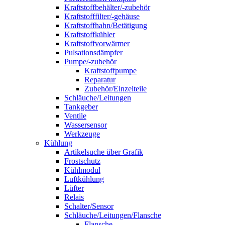
Kraftstoffbehälter/-zubehör
Kraftstofffilter/-gehäuse
Kraftstoffhahn/Betätigung
Kraftstoffkühler
Kraftstoffvorwärmer
Pulsationsdämpfer
Pumpe/-zubehör
Kraftstoffpumpe
Reparatur
Zubehör/Einzelteile
Schläuche/Leitungen
Tankgeber
Ventile
Wassersensor
Werkzeuge
Kühlung
Artikelsuche über Grafik
Frostschutz
Kühlmodul
Luftkühlung
Lüfter
Relais
Schalter/Sensor
Schläuche/Leitungen/Flansche
Flansche