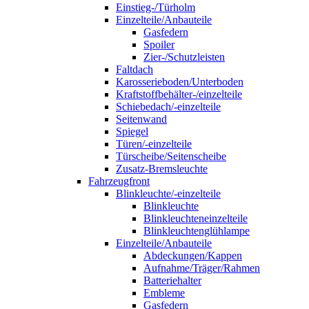
Einstieg-/Türholm
Einzelteile/Anbauteile
Gasfedern
Spoiler
Zier-/Schutzleisten
Faltdach
Karosserieboden/Unterboden
Kraftstoffbehälter-/einzelteile
Schiebedach/-einzelteile
Seitenwand
Spiegel
Türen/-einzelteile
Türscheibe/Seitenscheibe
Zusatz-Bremsleuchte
Fahrzeugfront
Blinkleuchte/-einzelteile
Blinkleuchte
Blinkleuchteneinzelteile
Blinkleuchtenglühlampe
Einzelteile/Anbauteile
Abdeckungen/Kappen
Aufnahme/Träger/Rahmen
Batteriehalter
Embleme
Gasfedern