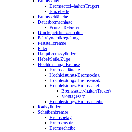
Bremssattel
Bremssattel/-halter(Träger)
Einzelteile
Bremsschläuche
Dauerbremsanlage
Primär-Retarder
Druckspeicher /-schalter
Fahrdynamikregelung
Feststellbremse
Filter
Hauptbremszylinder
Hebel/Seile/Züge
Hochleistungs-Bremse
Bremsschläuche
Hochleistungs-Bremsbelag
Hochleistungs-Bremsensatz
Hochleistungs-Bremssattel
Bremssattel/-halter(Träger)
Montagesatz
Hochleistungs-Bremsscheibe
Radzylinder
Scheibenbremse
Bremsbelag
Bremsensatz
Bremsscheibe