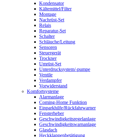
Kondensator
Kältemittel/Filter
Montage
Nachrüst-Set
Relais
Reparatur-Set
Schalter
Schläuche/Leitung
Sensoren
Steuergerät
Trockner
Umrüst-Set
Unterdrucksystem/-pumpe
Ventile
Verdampfer
Vorwiderstand
Komfortsysteme
Alarmanlage
Coming-Home Funktion
Einparkhilfe/Rückfahrwarner
Fensterheber
Geschwindigkeitsregelanlage
Geschwindigkeitswarnanlage
Glasdach
Heckklappenbetätigung