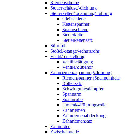
Riemenscheibe
Steuergehäuse/-dichtung
Steuerketten/-spannung/-führung
Gleitschiene
Kettenspanner
Spannschiene
Steuerkette
Steuerkettensatz
Stirnrad
Stößel/-stange/-schutzrohr
Ventil/-einstellung
Ventilbetätigung
Ventile/Zubehör
Zahnriemen/-spannung/-führung
Riemenspanner (Spanneinheit)
Rollensatz
Schwingungsdämpfer
Spannarm
Spannrolle
Umlenk-/Führungsrolle
Zahnriemen
Zahnriemenabdeckung
Zahnriemensatz
Zahnräder
Zwischenwelle