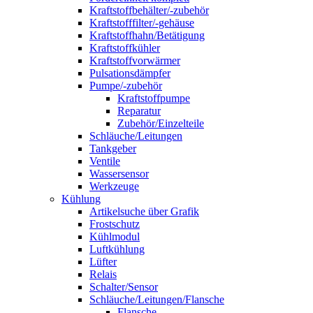
Kraftstoffbehälter/-zubehör
Kraftstofffilter/-gehäuse
Kraftstoffhahn/Betätigung
Kraftstoffkühler
Kraftstoffvorwärmer
Pulsationsdämpfer
Pumpe/-zubehör
Kraftstoffpumpe
Reparatur
Zubehör/Einzelteile
Schläuche/Leitungen
Tankgeber
Ventile
Wassersensor
Werkzeuge
Kühlung
Artikelsuche über Grafik
Frostschutz
Kühlmodul
Luftkühlung
Lüfter
Relais
Schalter/Sensor
Schläuche/Leitungen/Flansche
Flansche