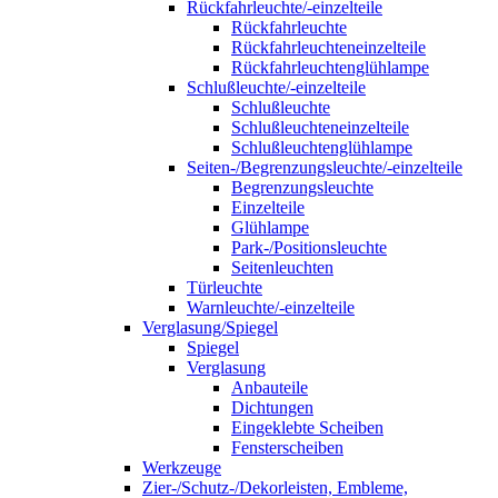
Rückfahrleuchte/-einzelteile
Rückfahrleuchte
Rückfahrleuchteneinzelteile
Rückfahrleuchtenglühlampe
Schlußleuchte/-einzelteile
Schlußleuchte
Schlußleuchteneinzelteile
Schlußleuchtenglühlampe
Seiten-/Begrenzungsleuchte/-einzelteile
Begrenzungsleuchte
Einzelteile
Glühlampe
Park-/Positionsleuchte
Seitenleuchten
Türleuchte
Warnleuchte/-einzelteile
Verglasung/Spiegel
Spiegel
Verglasung
Anbauteile
Dichtungen
Eingeklebte Scheiben
Fensterscheiben
Werkzeuge
Zier-/Schutz-/Dekorleisten, Embleme,