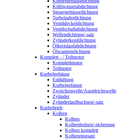
Kurbelgehäusedichtung
Kühlwasserabdichtung
Steuergehäusedichtung
Turboladerdichtung
Ventildeckeldichtung
Ventilschaftabdichtung
Wellendichtring/-satz
Zylinderkopfdichtung
Ölkreislaufabdichtung
Ölwannendichtung
Komplett - / Teilmotor
Komplettmotor
Teilmotor
Kurbelgehäuse
Entlüftung
Kurbelgehäuse
Zwischenwelle/Ausgleichswelle
Zylinder
Zylinderlaufbuchsen/-satz
Kurbeltrieb
Kolben
Kolben
Kolbenbolzen/-sicherung
Kolben komplett
Kolbenringsatz