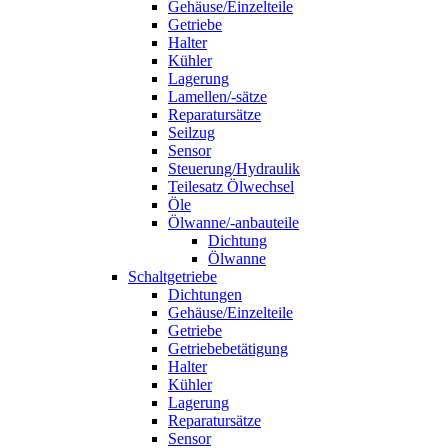
Gehäuse/Einzelteile
Getriebe
Halter
Kühler
Lagerung
Lamellen/-sätze
Reparatursätze
Seilzug
Sensor
Steuerung/Hydraulik
Teilesatz Ölwechsel
Öle
Ölwanne/-anbauteile
Dichtung
Ölwanne
Schaltgetriebe
Dichtungen
Gehäuse/Einzelteile
Getriebe
Getriebebetätigung
Halter
Kühler
Lagerung
Reparatursätze
Sensor