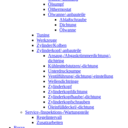
Ölsumpf
Ölthermostat
Ölwanne/-anbauteile
Ablaßschraube
Dichtung
Ölwanne
Tuning
Werkzeuge
Zylinder/Kolben
Zylinderkopf/-anbauteile
Ansaug-/Abgaskrümmerdichtung/-
dichtring
Kühlmittelstutzen/-dichtung
Unterdruckpumpe
Ventilführung/-dichtung/-einstellung
Wellendichtringe
Zylinderkopf
Zylinderkopfdichtung
Zylinderkopfhaube/-dichtung
Zylinderkopfschrauben
Öleinfülldeckel/-dichtung
Service-/Inspektions-/Wartungsteile
Regelintervall
Zusatzarbeiten
Busse