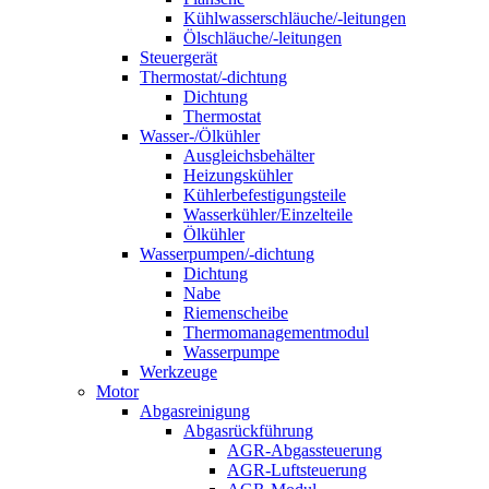
Kühlwasserschläuche/-leitungen
Ölschläuche/-leitungen
Steuergerät
Thermostat/-dichtung
Dichtung
Thermostat
Wasser-/Ölkühler
Ausgleichsbehälter
Heizungskühler
Kühlerbefestigungsteile
Wasserkühler/Einzelteile
Ölkühler
Wasserpumpen/-dichtung
Dichtung
Nabe
Riemenscheibe
Thermomanagementmodul
Wasserpumpe
Werkzeuge
Motor
Abgasreinigung
Abgasrückführung
AGR-Abgassteuerung
AGR-Luftsteuerung