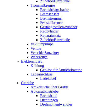
Zubehör/Einzelteile
Trommelbremse
Bremsbelag/-backe
Bremsensatz
Bremstrommel
Feststellbremse
Gestängesteller/-zubehör
Radzylinder
Reparatursatz
Zubehör/Einzelteile
Vakuumpumpe
Ventile
Verschleißanzeiger
Werkzeuge
Elektroantrieb
Kühlung
Gebläse für Antriebsbatterie
Ladeanschluss
Ladekabel
Getriebe
Artikelsuche über Grafik
Automatikgetriebe
Bremsband
Dichtungen
Drehmomentwandler