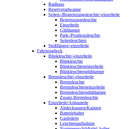
Radhaus
Reserveradwanne
Seiten-/Begrenzungsleuchte/-einzelteile
Begrenzungsleuchte
Einzelteile
Glühlampe
Park-/Positionsleuchte
Seitenleuchten
Stoßfänger/-einzelteile
Fahrzeugheck
Blinkleuchte/-einzelteile
Blinkleuchte
Blinkleuchteneinzelteile
Blinkleuchtenglühlampe
Bremsleuchte/-einzelteile
Bremsleuchte
Bremsleuchteneinzelteile
Bremsleuchtenglühlampe
Zusatz-Bremsleuchte
Einzelteile/Anbauteile
Abdeckungen/Kappen
Batteriehalter
Gasfedern
Leuchtenaufnahme
Nummernschildtafel/-halter