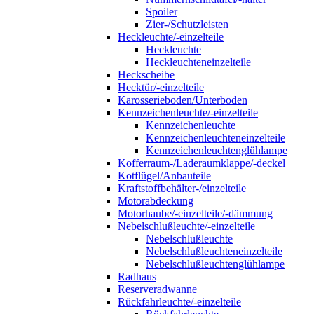
Spoiler
Zier-/Schutzleisten
Heckleuchte/-einzelteile
Heckleuchte
Heckleuchteneinzelteile
Heckscheibe
Hecktür/-einzelteile
Karosserieboden/Unterboden
Kennzeichenleuchte/-einzelteile
Kennzeichenleuchte
Kennzeichenleuchteneinzelteile
Kennzeichenleuchtenglühlampe
Kofferraum-/Laderaumklappe/-deckel
Kotflügel/Anbauteile
Kraftstoffbehälter-/einzelteile
Motorabdeckung
Motorhaube/-einzelteile/-dämmung
Nebelschlußleuchte/-einzelteile
Nebelschlußleuchte
Nebelschlußleuchteneinzelteile
Nebelschlußleuchtenglühlampe
Radhaus
Reserveradwanne
Rückfahrleuchte/-einzelteile