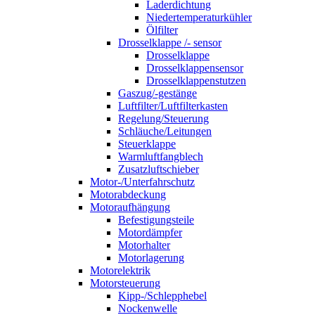
Laderdichtung
Niedertemperaturkühler
Ölfilter
Drosselklappe /- sensor
Drosselklappe
Drosselklappensensor
Drosselklappenstutzen
Gaszug/-gestänge
Luftfilter/Luftfilterkasten
Regelung/Steuerung
Schläuche/Leitungen
Steuerklappe
Warmluftfangblech
Zusatzluftschieber
Motor-/Unterfahrschutz
Motorabdeckung
Motoraufhängung
Befestigungsteile
Motordämpfer
Motorhalter
Motorlagerung
Motorelektrik
Motorsteuerung
Kipp-/Schlepphebel
Nockenwelle