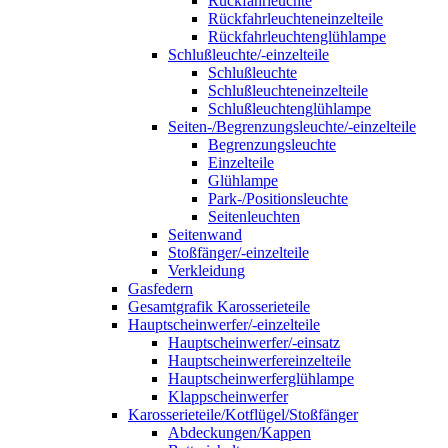
Rückfahrleuchte
Rückfahrleuchteneinzelteile
Rückfahrleuchtenglühlampe
Schlußleuchte/-einzelteile
Schlußleuchte
Schlußleuchteneinzelteile
Schlußleuchtenglühlampe
Seiten-/Begrenzungsleuchte/-einzelteile
Begrenzungsleuchte
Einzelteile
Glühlampe
Park-/Positionsleuchte
Seitenleuchten
Seitenwand
Stoßfänger/-einzelteile
Verkleidung
Gasfedern
Gesamtgrafik Karosserieteile
Hauptscheinwerfer/-einzelteile
Hauptscheinwerfer/-einsatz
Hauptscheinwerfereinzelteile
Hauptscheinwerferglühlampe
Klappscheinwerfer
Karosserieteile/Kotflügel/Stoßfänger
Abdeckungen/Kappen