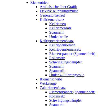
Riementrieb
Artikelsuche über Grafik
Flexible Kupplungsmuffe
Generatorfreilauf
Keilriemen/-satz
Keilriemen
Keilriemensatz
Spannarm
Umlenkrolle
Keilrippenriemen/-satz
Keilrippenriemen
Keilrippenriemensatz
Riemenspanner (Spanneinheit)
Rollensatz
Schwingungsdämpfer
Spannarm
Spannrolle
Umlenk-/Führungsrolle
Riemenscheibe
Werkzeuge
Zahnriemen/-satz
Riemenspanner (Spanneinheit)
Rollensatz
Schwingungsdämpfer
Spannarm