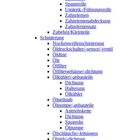
Spannrolle
Umlenk-/Führungsrolle
Zahnriemen
Zahnriemenabdeckung
Zahnriemensatz
Zubehör/Kleinteile
Schmierung
Nockenwellenschmierung
Öldruckschalter/-sensor/-ventil
Öldüse
Öle
Ölfilter
Ölfiltergehäuse/-dichtung
Ölkühler/-anbauteile
Dichtung
Halterung
Ölkühler
Ölpeilstab
Ölpumpe/-anbauteile
Antriebskette
Dichtung
Saugrohr
Ölpumpe
Ölschläuche/-leitungen
Ölsieb/-dichtung