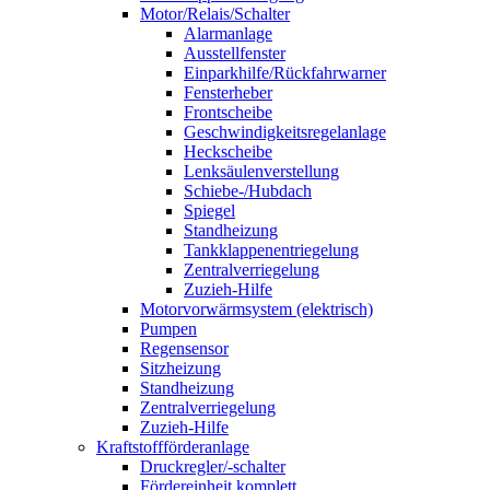
Motor/Relais/Schalter
Alarmanlage
Ausstellfenster
Einparkhilfe/Rückfahrwarner
Fensterheber
Frontscheibe
Geschwindigkeitsregelanlage
Heckscheibe
Lenksäulenverstellung
Schiebe-/Hubdach
Spiegel
Standheizung
Tankklappenentriegelung
Zentralverriegelung
Zuzieh-Hilfe
Motorvorwärmsystem (elektrisch)
Pumpen
Regensensor
Sitzheizung
Standheizung
Zentralverriegelung
Zuzieh-Hilfe
Kraftstoffförderanlage
Druckregler/-schalter
Fördereinheit komplett