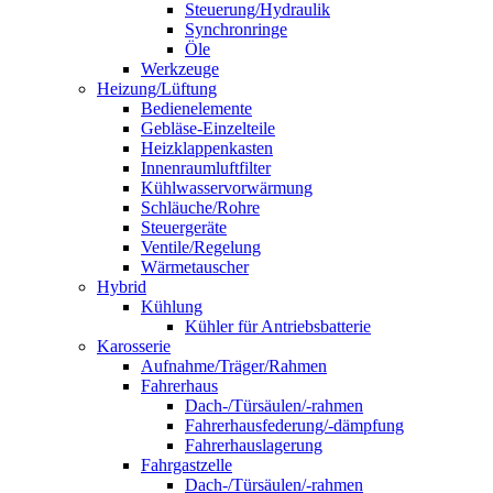
Steuerung/Hydraulik
Synchronringe
Öle
Werkzeuge
Heizung/Lüftung
Bedienelemente
Gebläse-Einzelteile
Heizklappenkasten
Innenraumluftfilter
Kühlwasservorwärmung
Schläuche/Rohre
Steuergeräte
Ventile/Regelung
Wärmetauscher
Hybrid
Kühlung
Kühler für Antriebsbatterie
Karosserie
Aufnahme/Träger/Rahmen
Fahrerhaus
Dach-/Türsäulen/-rahmen
Fahrerhausfederung/-dämpfung
Fahrerhauslagerung
Fahrgastzelle
Dach-/Türsäulen/-rahmen