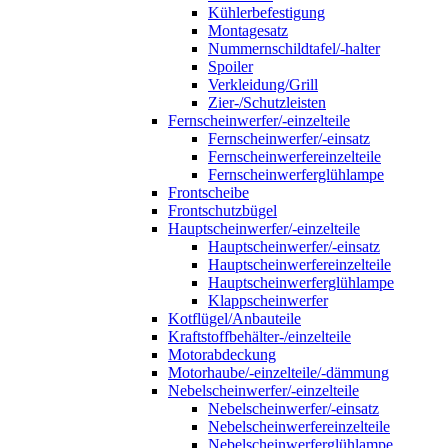
Kühlerbefestigung
Montagesatz
Nummernschildtafel/-halter
Spoiler
Verkleidung/Grill
Zier-/Schutzleisten
Fernscheinwerfer/-einzelteile
Fernscheinwerfer/-einsatz
Fernscheinwerfereinzelteile
Fernscheinwerferglühlampe
Frontscheibe
Frontschutzbügel
Hauptscheinwerfer/-einzelteile
Hauptscheinwerfer/-einsatz
Hauptscheinwerfereinzelteile
Hauptscheinwerferglühlampe
Klappscheinwerfer
Kotflügel/Anbauteile
Kraftstoffbehälter-/einzelteile
Motorabdeckung
Motorhaube/-einzelteile/-dämmung
Nebelscheinwerfer/-einzelteile
Nebelscheinwerfer/-einsatz
Nebelscheinwerfereinzelteile
Nebelscheinwerferglühlampe