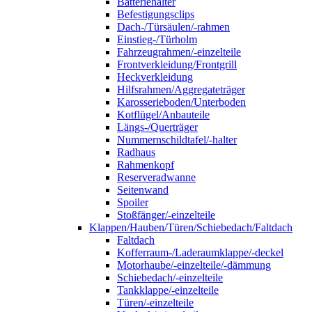
Batteriehalter
Befestigungsclips
Dach-/Türsäulen/-rahmen
Einstieg-/Türholm
Fahrzeugrahmen/-einzelteile
Frontverkleidung/Frontgrill
Heckverkleidung
Hilfsrahmen/Aggregateträger
Karosserieboden/Unterboden
Kotflügel/Anbauteile
Längs-/Querträger
Nummernschildtafel/-halter
Radhaus
Rahmenkopf
Reserveradwanne
Seitenwand
Spoiler
Stoßfänger/-einzelteile
Klappen/Hauben/Türen/Schiebedach/Faltdach
Faltdach
Kofferraum-/Laderaumklappe/-deckel
Motorhaube/-einzelteile/-dämmung
Schiebedach/-einzelteile
Tankklappe/-einzelteile
Türen/-einzelteile