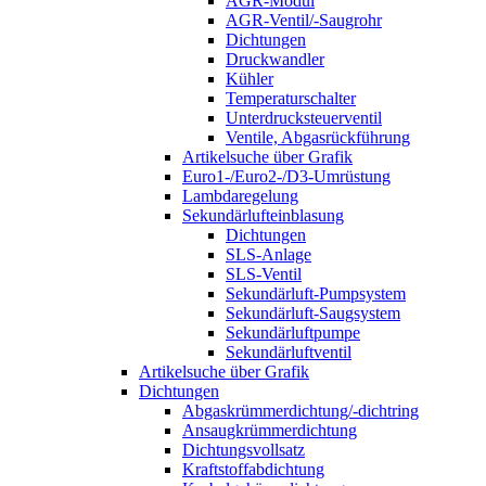
AGR-Modul
AGR-Ventil/-Saugrohr
Dichtungen
Druckwandler
Kühler
Temperaturschalter
Unterdrucksteuerventil
Ventile, Abgasrückführung
Artikelsuche über Grafik
Euro1-/Euro2-/D3-Umrüstung
Lambdaregelung
Sekundärlufteinblasung
Dichtungen
SLS-Anlage
SLS-Ventil
Sekundärluft-Pumpsystem
Sekundärluft-Saugsystem
Sekundärluftpumpe
Sekundärluftventil
Artikelsuche über Grafik
Dichtungen
Abgaskrümmerdichtung/-dichtring
Ansaugkrümmerdichtung
Dichtungsvollsatz
Kraftstoffabdichtung