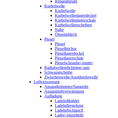
Reparatursatz
Kurbelwelle
Kurbelwelle
Kurbelwellenlagerdeckel
Kurbelwellenlagerschale
Kurbelwellenscheiben
Nabe
Ölspritzblech
Pleuel
Pleuel
Pleuelbüchse
Pleuellagerdeckel
Pleuellagerschale
Pleuelschraube/-mutter
Radialwellendichtring/-satz
Schwungscheibe
Zwischenwelle/Ausgleichswelle
Luftversorgung
Ansaugkrümmer/Saugrohr
Ansaugluftvorwärmung
Aufladung
Ladeluftkühler
Ladeluftregelung
Ladeluftschlauch
Lader/-einzelteile