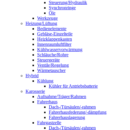
Steuerung/Hydraulik
Synchronringe
Öle
Werkzeuge
Heizung/Lüftung
Bedienelemente
Gebläse-Einzelteile
Heizklappenkasten
Innenraumluftfilter
Kühlwasservorwärmung
Schläuche/Rohre
Steuergeräte
Ventile/Regelung
Wärmetauscher
Hybrid
Kühlung
Kühler für Antriebsbatterie
Karosserie
Aufnahme/Träger/Rahmen
Fahrerhaus
Dach-/Türsäulen/-rahmen
Fahrerhausfederung/-dämpfung
Fahrerhauslagerung
Fahrgastzelle
Dach-/Türsäulen/-rahmen