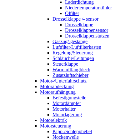
Laderdichtung
Niedertemperaturkühler
Ölfilter
Drosselklappe /- sensor
Drosselklappe
Drosselklappensensor
Drosselklappenstutzen
Gaszug/-gestänge
Luftfilter/Luftfilterkasten
Regelung/Steuerung
Schläuche/Leitungen
Steuerklappe
Warmluftfangblech
Zusatzluftschieber
Motor-/Unterfahrschutz
Motorabdeckung
Motoraufhängung
Befestigungsteile
Motordämpfer
Motorhalter
Motorlagerung
Motorelektrik
Motorsteuerung
Kipp-/Schlepphebel
Nockenwelle