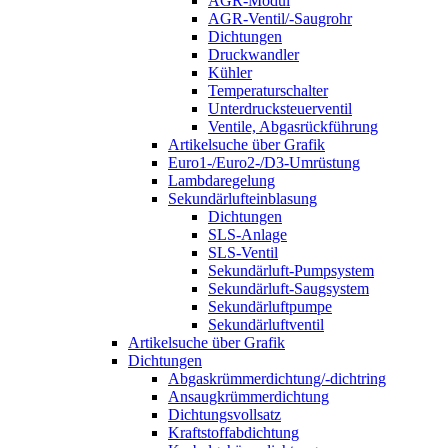
AGR-Modul
AGR-Ventil/-Saugrohr
Dichtungen
Druckwandler
Kühler
Temperaturschalter
Unterdrucksteuerventil
Ventile, Abgasrückführung
Artikelsuche über Grafik
Euro1-/Euro2-/D3-Umrüstung
Lambdaregelung
Sekundärlufteinblasung
Dichtungen
SLS-Anlage
SLS-Ventil
Sekundärluft-Pumpsystem
Sekundärluft-Saugsystem
Sekundärluftpumpe
Sekundärluftventil
Artikelsuche über Grafik
Dichtungen
Abgaskrümmerdichtung/-dichtring
Ansaugkrümmerdichtung
Dichtungsvollsatz
Kraftstoffabdichtung