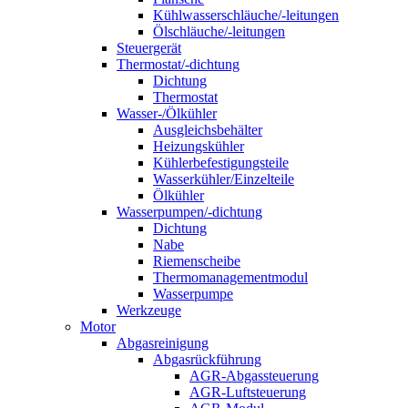
Kühlwasserschläuche/-leitungen
Ölschläuche/-leitungen
Steuergerät
Thermostat/-dichtung
Dichtung
Thermostat
Wasser-/Ölkühler
Ausgleichsbehälter
Heizungskühler
Kühlerbefestigungsteile
Wasserkühler/Einzelteile
Ölkühler
Wasserpumpen/-dichtung
Dichtung
Nabe
Riemenscheibe
Thermomanagementmodul
Wasserpumpe
Werkzeuge
Motor
Abgasreinigung
Abgasrückführung
AGR-Abgassteuerung
AGR-Luftsteuerung