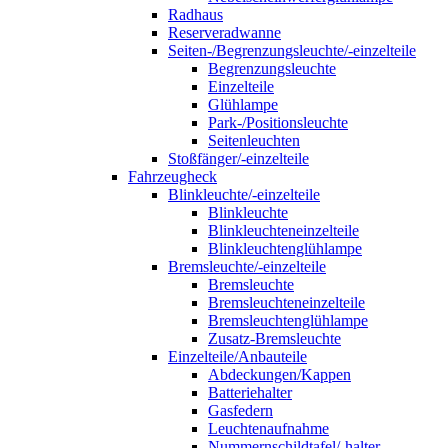
Radhaus
Reserveradwanne
Seiten-/Begrenzungsleuchte/-einzelteile
Begrenzungsleuchte
Einzelteile
Glühlampe
Park-/Positionsleuchte
Seitenleuchten
Stoßfänger/-einzelteile
Fahrzeugheck
Blinkleuchte/-einzelteile
Blinkleuchte
Blinkleuchteneinzelteile
Blinkleuchtenglühlampe
Bremsleuchte/-einzelteile
Bremsleuchte
Bremsleuchteneinzelteile
Bremsleuchtenglühlampe
Zusatz-Bremsleuchte
Einzelteile/Anbauteile
Abdeckungen/Kappen
Batteriehalter
Gasfedern
Leuchtenaufnahme
Nummernschildtafel/-halter