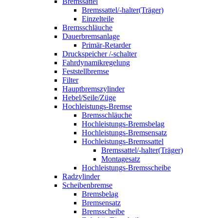
Bremssattel
Bremssattel/-halter(Träger)
Einzelteile
Bremsschläuche
Dauerbremsanlage
Primär-Retarder
Druckspeicher /-schalter
Fahrdynamikregelung
Feststellbremse
Filter
Hauptbremszylinder
Hebel/Seile/Züge
Hochleistungs-Bremse
Bremsschläuche
Hochleistungs-Bremsbelag
Hochleistungs-Bremsensatz
Hochleistungs-Bremssattel
Bremssattel/-halter(Träger)
Montagesatz
Hochleistungs-Bremsscheibe
Radzylinder
Scheibenbremse
Bremsbelag
Bremsensatz
Bremsscheibe