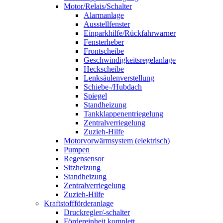
Motor/Relais/Schalter
Alarmanlage
Ausstellfenster
Einparkhilfe/Rückfahrwarner
Fensterheber
Frontscheibe
Geschwindigkeitsregelanlage
Heckscheibe
Lenksäulenverstellung
Schiebe-/Hubdach
Spiegel
Standheizung
Tankklappenentriegelung
Zentralverriegelung
Zuzieh-Hilfe
Motorvorwärmsystem (elektrisch)
Pumpen
Regensensor
Sitzheizung
Standheizung
Zentralverriegelung
Zuzieh-Hilfe
Kraftstoffförderanlage
Druckregler/-schalter
Fördereinheit komplett