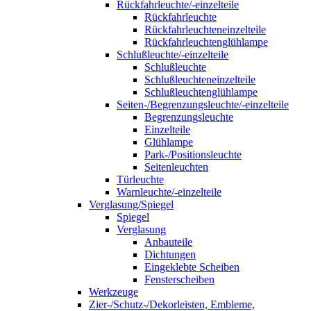
Rückfahrleuchte/-einzelteile
Rückfahrleuchte
Rückfahrleuchteneinzelteile
Rückfahrleuchtenglühlampe
Schlußleuchte/-einzelteile
Schlußleuchte
Schlußleuchteneinzelteile
Schlußleuchtenglühlampe
Seiten-/Begrenzungsleuchte/-einzelteile
Begrenzungsleuchte
Einzelteile
Glühlampe
Park-/Positionsleuchte
Seitenleuchten
Türleuchte
Warnleuchte/-einzelteile
Verglasung/Spiegel
Spiegel
Verglasung
Anbauteile
Dichtungen
Eingeklebte Scheiben
Fensterscheiben
Werkzeuge
Zier-/Schutz-/Dekorleisten, Embleme,