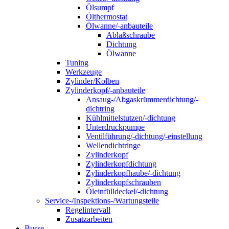
Ölsumpf
Ölthermostat
Ölwanne/-anbauteile
Ablaßschraube
Dichtung
Ölwanne
Tuning
Werkzeuge
Zylinder/Kolben
Zylinderkopf/-anbauteile
Ansaug-/Abgaskrümmerdichtung/-
dichtring
Kühlmittelstutzen/-dichtung
Unterdruckpumpe
Ventilführung/-dichtung/-einstellung
Wellendichtringe
Zylinderkopf
Zylinderkopfdichtung
Zylinderkopfhaube/-dichtung
Zylinderkopfschrauben
Öleinfülldeckel/-dichtung
Service-/Inspektions-/Wartungsteile
Regelintervall
Zusatzarbeiten
Busse