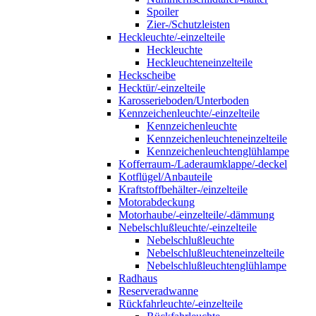
Spoiler
Zier-/Schutzleisten
Heckleuchte/-einzelteile
Heckleuchte
Heckleuchteneinzelteile
Heckscheibe
Hecktür/-einzelteile
Karosserieboden/Unterboden
Kennzeichenleuchte/-einzelteile
Kennzeichenleuchte
Kennzeichenleuchteneinzelteile
Kennzeichenleuchtenglühlampe
Kofferraum-/Laderaumklappe/-deckel
Kotflügel/Anbauteile
Kraftstoffbehälter-/einzelteile
Motorabdeckung
Motorhaube/-einzelteile/-dämmung
Nebelschlußleuchte/-einzelteile
Nebelschlußleuchte
Nebelschlußleuchteneinzelteile
Nebelschlußleuchtenglühlampe
Radhaus
Reserveradwanne
Rückfahrleuchte/-einzelteile