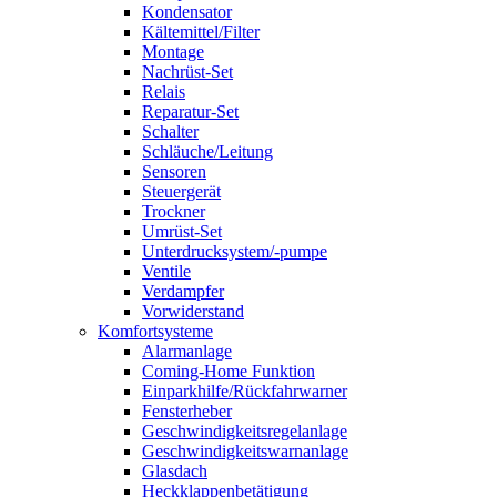
Kondensator
Kältemittel/Filter
Montage
Nachrüst-Set
Relais
Reparatur-Set
Schalter
Schläuche/Leitung
Sensoren
Steuergerät
Trockner
Umrüst-Set
Unterdrucksystem/-pumpe
Ventile
Verdampfer
Vorwiderstand
Komfortsysteme
Alarmanlage
Coming-Home Funktion
Einparkhilfe/Rückfahrwarner
Fensterheber
Geschwindigkeitsregelanlage
Geschwindigkeitswarnanlage
Glasdach
Heckklappenbetätigung