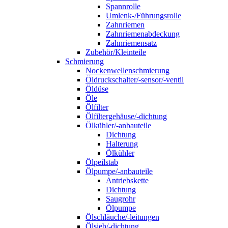
Spannrolle
Umlenk-/Führungsrolle
Zahnriemen
Zahnriemenabdeckung
Zahnriemensatz
Zubehör/Kleinteile
Schmierung
Nockenwellenschmierung
Öldruckschalter/-sensor/-ventil
Öldüse
Öle
Ölfilter
Ölfiltergehäuse/-dichtung
Ölkühler/-anbauteile
Dichtung
Halterung
Ölkühler
Ölpeilstab
Ölpumpe/-anbauteile
Antriebskette
Dichtung
Saugrohr
Ölpumpe
Ölschläuche/-leitungen
Ölsieb/-dichtung