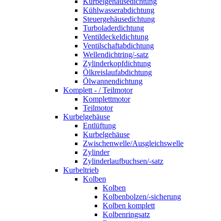
Kurbelgehäusedichtung
Kühlwasserabdichtung
Steuergehäusedichtung
Turboladerdichtung
Ventildeckeldichtung
Ventilschaftabdichtung
Wellendichtring/-satz
Zylinderkopfdichtung
Ölkreislaufabdichtung
Ölwannendichtung
Komplett - / Teilmotor
Komplettmotor
Teilmotor
Kurbelgehäuse
Entlüftung
Kurbelgehäuse
Zwischenwelle/Ausgleichswelle
Zylinder
Zylinderlaufbuchsen/-satz
Kurbeltrieb
Kolben
Kolben
Kolbenbolzen/-sicherung
Kolben komplett
Kolbenringsatz