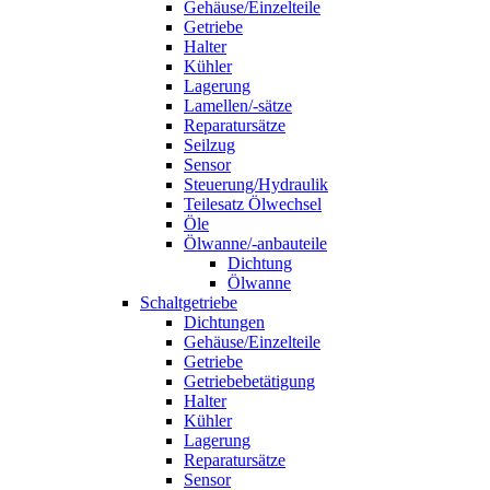
Gehäuse/Einzelteile
Getriebe
Halter
Kühler
Lagerung
Lamellen/-sätze
Reparatursätze
Seilzug
Sensor
Steuerung/Hydraulik
Teilesatz Ölwechsel
Öle
Ölwanne/-anbauteile
Dichtung
Ölwanne
Schaltgetriebe
Dichtungen
Gehäuse/Einzelteile
Getriebe
Getriebebetätigung
Halter
Kühler
Lagerung
Reparatursätze
Sensor