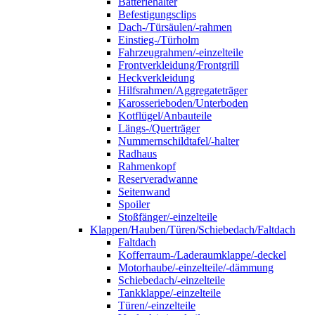
Batteriehalter
Befestigungsclips
Dach-/Türsäulen/-rahmen
Einstieg-/Türholm
Fahrzeugrahmen/-einzelteile
Frontverkleidung/Frontgrill
Heckverkleidung
Hilfsrahmen/Aggregateträger
Karosserieboden/Unterboden
Kotflügel/Anbauteile
Längs-/Querträger
Nummernschildtafel/-halter
Radhaus
Rahmenkopf
Reserveradwanne
Seitenwand
Spoiler
Stoßfänger/-einzelteile
Klappen/Hauben/Türen/Schiebedach/Faltdach
Faltdach
Kofferraum-/Laderaumklappe/-deckel
Motorhaube/-einzelteile/-dämmung
Schiebedach/-einzelteile
Tankklappe/-einzelteile
Türen/-einzelteile