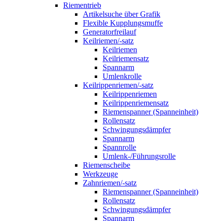
Riementrieb
Artikelsuche über Grafik
Flexible Kupplungsmuffe
Generatorfreilauf
Keilriemen/-satz
Keilriemen
Keilriemensatz
Spannarm
Umlenkrolle
Keilrippenriemen/-satz
Keilrippenriemen
Keilrippenriemensatz
Riemenspanner (Spanneinheit)
Rollensatz
Schwingungsdämpfer
Spannarm
Spannrolle
Umlenk-/Führungsrolle
Riemenscheibe
Werkzeuge
Zahnriemen/-satz
Riemenspanner (Spanneinheit)
Rollensatz
Schwingungsdämpfer
Spannarm