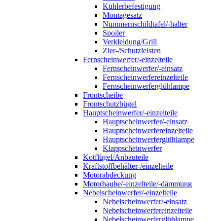
Kühlerbefestigung
Montagesatz
Nummernschildtafel/-halter
Spoiler
Verkleidung/Grill
Zier-/Schutzleisten
Fernscheinwerfer/-einzelteile
Fernscheinwerfer/-einsatz
Fernscheinwerfereinzelteile
Fernscheinwerferglühlampe
Frontscheibe
Frontschutzbügel
Hauptscheinwerfer/-einzelteile
Hauptscheinwerfer/-einsatz
Hauptscheinwerfereinzelteile
Hauptscheinwerferglühlampe
Klappscheinwerfer
Kotflügel/Anbauteile
Kraftstoffbehälter-/einzelteile
Motorabdeckung
Motorhaube/-einzelteile/-dämmung
Nebelscheinwerfer/-einzelteile
Nebelscheinwerfer/-einsatz
Nebelscheinwerfereinzelteile
Nebelscheinwerferglühlampe