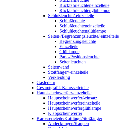
Rückfahrleuchte
Rückfahrleuchteneinzelteile
Rückfahrleuchtenglühlampe
Schlußleuchte/-einzelteile
Schlußleuchte
Schlußleuchteneinzelteile
Schlußleuchtenglühlampe
Seiten-/Begrenzungsleuchte/-einzelteile
Begrenzungsleuchte
Einzelteile
Glühlampe
Park-/Positionsleuchte
Seitenleuchten
Seitenwand
Stoßfänger/-einzelteile
Verkleidung
Gasfedern
Gesamtgrafik Karosserieteile
Hauptscheinwerfer/-einzelteile
Hauptscheinwerfer/-einsatz
Hauptscheinwerfereinzelteile
Hauptscheinwerferglühlampe
Klappscheinwerfer
Karosserieteile/Kotflügel/Stoßfänger
Abdeckungen/Kappen