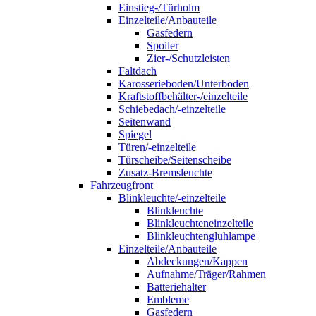
Einstieg-/Türholm
Einzelteile/Anbauteile
Gasfedern
Spoiler
Zier-/Schutzleisten
Faltdach
Karosserieboden/Unterboden
Kraftstoffbehälter-/einzelteile
Schiebedach/-einzelteile
Seitenwand
Spiegel
Türen/-einzelteile
Türscheibe/Seitenscheibe
Zusatz-Bremsleuchte
Fahrzeugfront
Blinkleuchte/-einzelteile
Blinkleuchte
Blinkleuchteneinzelteile
Blinkleuchtenglühlampe
Einzelteile/Anbauteile
Abdeckungen/Kappen
Aufnahme/Träger/Rahmen
Batteriehalter
Embleme
Gasfedern