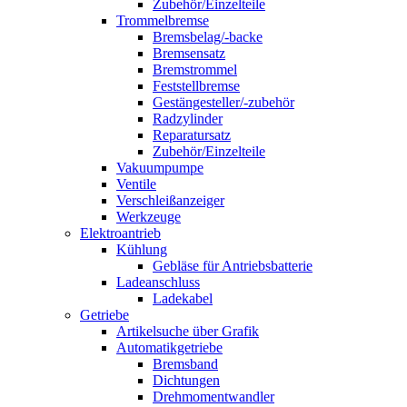
Zubehör/Einzelteile
Trommelbremse
Bremsbelag/-backe
Bremsensatz
Bremstrommel
Feststellbremse
Gestängesteller/-zubehör
Radzylinder
Reparatursatz
Zubehör/Einzelteile
Vakuumpumpe
Ventile
Verschleißanzeiger
Werkzeuge
Elektroantrieb
Kühlung
Gebläse für Antriebsbatterie
Ladeanschluss
Ladekabel
Getriebe
Artikelsuche über Grafik
Automatikgetriebe
Bremsband
Dichtungen
Drehmomentwandler