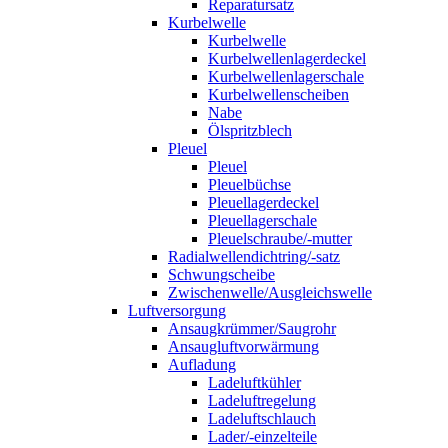
Reparatursatz
Kurbelwelle
Kurbelwelle
Kurbelwellenlagerdeckel
Kurbelwellenlagerschale
Kurbelwellenscheiben
Nabe
Ölspritzblech
Pleuel
Pleuel
Pleuelbüchse
Pleuellagerdeckel
Pleuellagerschale
Pleuelschraube/-mutter
Radialwellendichtring/-satz
Schwungscheibe
Zwischenwelle/Ausgleichswelle
Luftversorgung
Ansaugkrümmer/Saugrohr
Ansaugluftvorwärmung
Aufladung
Ladeluftkühler
Ladeluftregelung
Ladeluftschlauch
Lader/-einzelteile