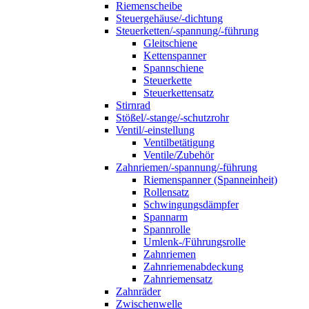
Riemenscheibe
Steuergehäuse/-dichtung
Steuerketten/-spannung/-führung
Gleitschiene
Kettenspanner
Spannschiene
Steuerkette
Steuerkettensatz
Stirnrad
Stößel/-stange/-schutzrohr
Ventil/-einstellung
Ventilbetätigung
Ventile/Zubehör
Zahnriemen/-spannung/-führung
Riemenspanner (Spanneinheit)
Rollensatz
Schwingungsdämpfer
Spannarm
Spannrolle
Umlenk-/Führungsrolle
Zahnriemen
Zahnriemenabdeckung
Zahnriemensatz
Zahnräder
Zwischenwelle