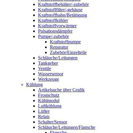
Kraftstoffbehälter/-zubehör
Kraftstofffilter/-gehäuse
Kraftstoffhahn/Betätigung
Kraftstoffkühler
Kraftstoffvorwärmer
Pulsationsdämpfer
Pumpe/-zubehör
Kraftstoffpumpe
Reparatur
Zubehör/Einzelteile
Schläuche/Leitungen
Tankgeber
Ventile
Wassersensor
Werkzeuge
Kühlung
Artikelsuche über Grafik
Frostschutz
Kühlmodul
Luftkühlung
Lüfter
Relais
Schalter/Sensor
Schläuche/Leitungen/Flansche
Flansche