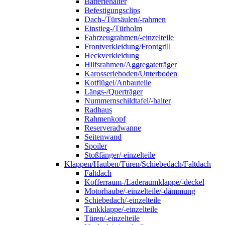
Batteriehalter
Befestigungsclips
Dach-/Türsäulen/-rahmen
Einstieg-/Türholm
Fahrzeugrahmen/-einzelteile
Frontverkleidung/Frontgrill
Heckverkleidung
Hilfsrahmen/Aggregateträger
Karosserieboden/Unterboden
Kotflügel/Anbauteile
Längs-/Querträger
Nummernschildtafel/-halter
Radhaus
Rahmenkopf
Reserveradwanne
Seitenwand
Spoiler
Stoßfänger/-einzelteile
Klappen/Hauben/Türen/Schiebedach/Faltdach
Faltdach
Kofferraum-/Laderaumklappe/-deckel
Motorhaube/-einzelteile/-dämmung
Schiebedach/-einzelteile
Tankklappe/-einzelteile
Türen/-einzelteile