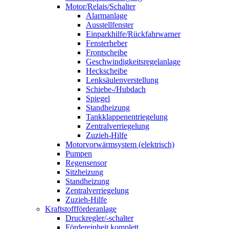
Motor/Relais/Schalter
Alarmanlage
Ausstellfenster
Einparkhilfe/Rückfahrwarner
Fensterheber
Frontscheibe
Geschwindigkeitsregelanlage
Heckscheibe
Lenksäulenverstellung
Schiebe-/Hubdach
Spiegel
Standheizung
Tankklappenentriegelung
Zentralverriegelung
Zuzieh-Hilfe
Motorvorwärmsystem (elektrisch)
Pumpen
Regensensor
Sitzheizung
Standheizung
Zentralverriegelung
Zuzieh-Hilfe
Kraftstoffförderanlage
Druckregler/-schalter
Fördereinheit komplett