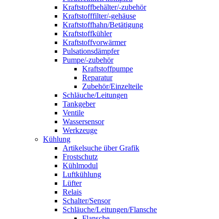
Kraftstoffbehälter/-zubehör
Kraftstofffilter/-gehäuse
Kraftstoffhahn/Betätigung
Kraftstoffkühler
Kraftstoffvorwärmer
Pulsationsdämpfer
Pumpe/-zubehör
Kraftstoffpumpe
Reparatur
Zubehör/Einzelteile
Schläuche/Leitungen
Tankgeber
Ventile
Wassersensor
Werkzeuge
Kühlung
Artikelsuche über Grafik
Frostschutz
Kühlmodul
Luftkühlung
Lüfter
Relais
Schalter/Sensor
Schläuche/Leitungen/Flansche
Flansche