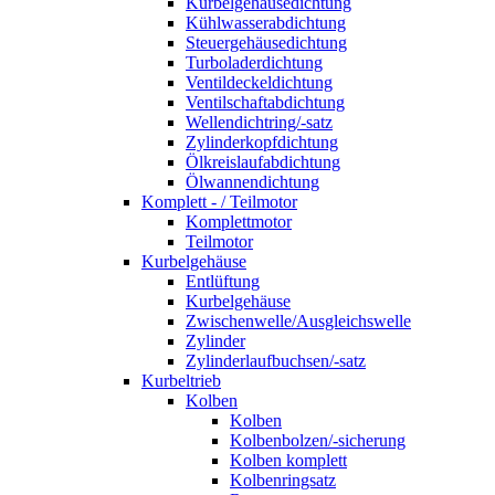
Kurbelgehäusedichtung
Kühlwasserabdichtung
Steuergehäusedichtung
Turboladerdichtung
Ventildeckeldichtung
Ventilschaftabdichtung
Wellendichtring/-satz
Zylinderkopfdichtung
Ölkreislaufabdichtung
Ölwannendichtung
Komplett - / Teilmotor
Komplettmotor
Teilmotor
Kurbelgehäuse
Entlüftung
Kurbelgehäuse
Zwischenwelle/Ausgleichswelle
Zylinder
Zylinderlaufbuchsen/-satz
Kurbeltrieb
Kolben
Kolben
Kolbenbolzen/-sicherung
Kolben komplett
Kolbenringsatz