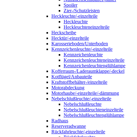
Spoiler
Zier-/Schutzleisten
Heckleuchte/-einzelteile
Heckleuchte
Heckleuchteneinzelteile
Heckscheibe
Hecktür/-einzelteile
Karosserieboden/Unterboden
Kennzeichenleuchte/-einzelteile
Kennzeichenleuchte
Kennzeichenleuchteneinzelteile
Kennzeichenleuchtenglühlampe
Kofferraum-/Laderaumklappe/-deckel
Kotflügel/Anbauteile
Kraftstoffbehälter-/einzelteile
Motorabdeckung
Motorhaube/-einzelteile/-dämmung
Nebelschlußleuchte/-einzelteile
Nebelschlußleuchte
Nebelschlußleuchteneinzelteile
Nebelschlußleuchtenglühlampe
Radhaus
Reserveradwanne
Rückfahrleuchte/-einzelteile