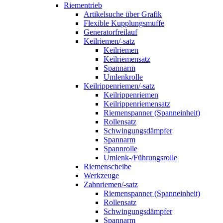
Riementrieb
Artikelsuche über Grafik
Flexible Kupplungsmuffe
Generatorfreilauf
Keilriemen/-satz
Keilriemen
Keilriemensatz
Spannarm
Umlenkrolle
Keilrippenriemen/-satz
Keilrippenriemen
Keilrippenriemensatz
Riemenspanner (Spanneinheit)
Rollensatz
Schwingungsdämpfer
Spannarm
Spannrolle
Umlenk-/Führungsrolle
Riemenscheibe
Werkzeuge
Zahnriemen/-satz
Riemenspanner (Spanneinheit)
Rollensatz
Schwingungsdämpfer
Spannarm