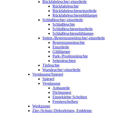
Rückfahrleuchte/-einzelteile
Rückfahrleuchte
Rückfahrleuchteneinzelteile
Rückfahrleuchtenglühlampe
Schlußleuchte/-einzelteile
Schlußleuchte
Schlußleuchteneinzelteile
Schlußleuchtenglühlampe
Seiten-/Begrenzungsleuchte/-einzelteile
Begrenzungsleuchte
Einzelteile
Glühlampe
Park-/Positionsleuchte
Seitenleuchten
Türleuchte
Warnleuchte/-einzelteile
Verglasung/Spiegel
Spiegel
Verglasung
Anbauteile
Dichtungen
Eingeklebte Scheiben
Fensterscheiben
Werkzeuge
Zier-/Schutz-/Dekorleisten, Embleme,