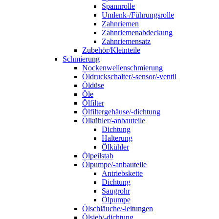
Spannrolle
Umlenk-/Führungsrolle
Zahnriemen
Zahnriemenabdeckung
Zahnriemensatz
Zubehör/Kleinteile
Schmierung
Nockenwellenschmierung
Öldruckschalter/-sensor/-ventil
Öldüse
Öle
Ölfilter
Ölfiltergehäuse/-dichtung
Ölkühler/-anbauteile
Dichtung
Halterung
Ölkühler
Ölpeilstab
Ölpumpe/-anbauteile
Antriebskette
Dichtung
Saugrohr
Ölpumpe
Ölschläuche/-leitungen
Ölsieb/-dichtung