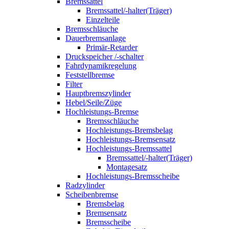
Bremssattel
Bremssattel/-halter(Träger)
Einzelteile
Bremsschläuche
Dauerbremsanlage
Primär-Retarder
Druckspeicher /-schalter
Fahrdynamikregelung
Feststellbremse
Filter
Hauptbremszylinder
Hebel/Seile/Züge
Hochleistungs-Bremse
Bremsschläuche
Hochleistungs-Bremsbelag
Hochleistungs-Bremsensatz
Hochleistungs-Bremssattel
Bremssattel/-halter(Träger)
Montagesatz
Hochleistungs-Bremsscheibe
Radzylinder
Scheibenbremse
Bremsbelag
Bremsensatz
Bremsscheibe