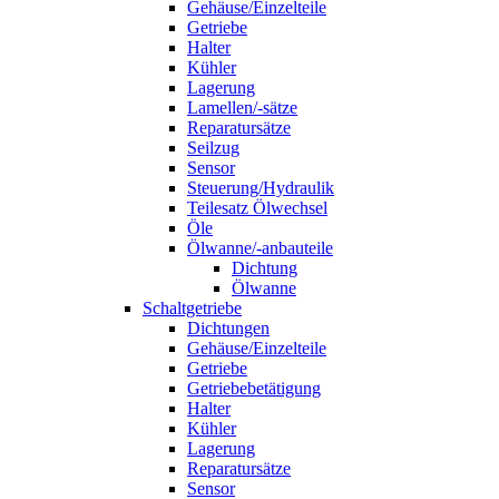
Gehäuse/Einzelteile
Getriebe
Halter
Kühler
Lagerung
Lamellen/-sätze
Reparatursätze
Seilzug
Sensor
Steuerung/Hydraulik
Teilesatz Ölwechsel
Öle
Ölwanne/-anbauteile
Dichtung
Ölwanne
Schaltgetriebe
Dichtungen
Gehäuse/Einzelteile
Getriebe
Getriebebetätigung
Halter
Kühler
Lagerung
Reparatursätze
Sensor