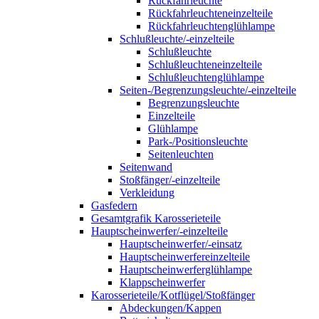
Rückfahrleuchte
Rückfahrleuchteneinzelteile
Rückfahrleuchtenglühlampe
Schlußleuchte/-einzelteile
Schlußleuchte
Schlußleuchteneinzelteile
Schlußleuchtenglühlampe
Seiten-/Begrenzungsleuchte/-einzelteile
Begrenzungsleuchte
Einzelteile
Glühlampe
Park-/Positionsleuchte
Seitenleuchten
Seitenwand
Stoßfänger/-einzelteile
Verkleidung
Gasfedern
Gesamtgrafik Karosserieteile
Hauptscheinwerfer/-einzelteile
Hauptscheinwerfer/-einsatz
Hauptscheinwerfereinzelteile
Hauptscheinwerferglühlampe
Klappscheinwerfer
Karosserieteile/Kotflügel/Stoßfänger
Abdeckungen/Kappen