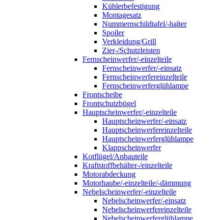
Kühlerbefestigung
Montagesatz
Nummernschildtafel/-halter
Spoiler
Verkleidung/Grill
Zier-/Schutzleisten
Fernscheinwerfer/-einzelteile
Fernscheinwerfer/-einsatz
Fernscheinwerfereinzelteile
Fernscheinwerferglühlampe
Frontscheibe
Frontschutzbügel
Hauptscheinwerfer/-einzelteile
Hauptscheinwerfer/-einsatz
Hauptscheinwerfereinzelteile
Hauptscheinwerferglühlampe
Klappscheinwerfer
Kotflügel/Anbauteile
Kraftstoffbehälter-/einzelteile
Motorabdeckung
Motorhaube/-einzelteile/-dämmung
Nebelscheinwerfer/-einzelteile
Nebelscheinwerfer/-einsatz
Nebelscheinwerfereinzelteile
Nebelscheinwerferglühlampe