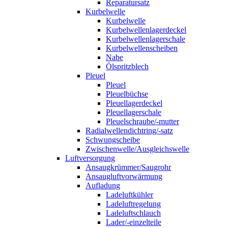
Reparatursatz
Kurbelwelle
Kurbelwelle
Kurbelwellenlagerdeckel
Kurbelwellenlagerschale
Kurbelwellenscheiben
Nabe
Ölspritzblech
Pleuel
Pleuel
Pleuelbüchse
Pleuellagerdeckel
Pleuellagerschale
Pleuelschraube/-mutter
Radialwellendichtring/-satz
Schwungscheibe
Zwischenwelle/Ausgleichswelle
Luftversorgung
Ansaugkrümmer/Saugrohr
Ansaugluftvorwärmung
Aufladung
Ladeluftkühler
Ladeluftregelung
Ladeluftschlauch
Lader/-einzelteile