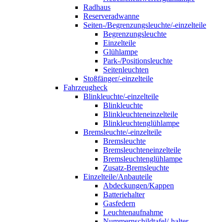
Radhaus
Reserveradwanne
Seiten-/Begrenzungsleuchte/-einzelteile
Begrenzungsleuchte
Einzelteile
Glühlampe
Park-/Positionsleuchte
Seitenleuchten
Stoßfänger/-einzelteile
Fahrzeugheck
Blinkleuchte/-einzelteile
Blinkleuchte
Blinkleuchteneinzelteile
Blinkleuchtenglühlampe
Bremsleuchte/-einzelteile
Bremsleuchte
Bremsleuchteneinzelteile
Bremsleuchtenglühlampe
Zusatz-Bremsleuchte
Einzelteile/Anbauteile
Abdeckungen/Kappen
Batteriehalter
Gasfedern
Leuchtenaufnahme
Nummernschildtafel/-halter