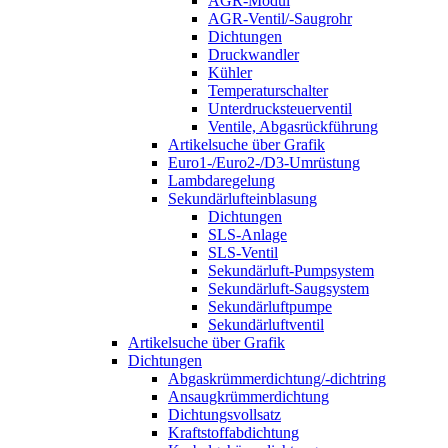
AGR-Modul
AGR-Ventil/-Saugrohr
Dichtungen
Druckwandler
Kühler
Temperaturschalter
Unterdrucksteuerventil
Ventile, Abgasrückführung
Artikelsuche über Grafik
Euro1-/Euro2-/D3-Umrüstung
Lambdaregelung
Sekundärlufteinblasung
Dichtungen
SLS-Anlage
SLS-Ventil
Sekundärluft-Pumpsystem
Sekundärluft-Saugsystem
Sekundärluftpumpe
Sekundärluftventil
Artikelsuche über Grafik
Dichtungen
Abgaskrümmerdichtung/-dichtring
Ansaugkrümmerdichtung
Dichtungsvollsatz
Kraftstoffabdichtung