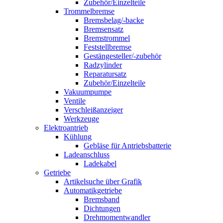
Zubehör/Einzelteile
Trommelbremse
Bremsbelag/-backe
Bremsensatz
Bremstrommel
Feststellbremse
Gestängesteller/-zubehör
Radzylinder
Reparatursatz
Zubehör/Einzelteile
Vakuumpumpe
Ventile
Verschleißanzeiger
Werkzeuge
Elektroantrieb
Kühlung
Gebläse für Antriebsbatterie
Ladeanschluss
Ladekabel
Getriebe
Artikelsuche über Grafik
Automatikgetriebe
Bremsband
Dichtungen
Drehmomentwandler