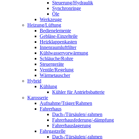
Steuerung/Hydraulik
Synchronringe
Öle
Werkzeuge
Heizung/Lüftung
Bedienelemente
Gebläse-Einzelteile
Heizklappenkasten
Innenraumluftfilter
Kühlwasservorwärmung
Schläuche/Rohre
Steuergeräte
Ventile/Regelung
Wärmetauscher
Hybrid
Kühlung
Kühler für Antriebsbatterie
Karosserie
Aufnahme/Träger/Rahmen
Fahrerhaus
Dach-/Türsäulen/-rahmen
Fahrerhausfederung/-dämpfung
Fahrerhauslagerung
Fahrgastzelle
Dach-/Türsäulen/-rahmen