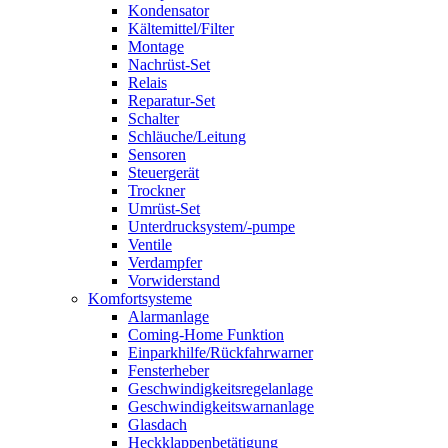
Kondensator
Kältemittel/Filter
Montage
Nachrüst-Set
Relais
Reparatur-Set
Schalter
Schläuche/Leitung
Sensoren
Steuergerät
Trockner
Umrüst-Set
Unterdrucksystem/-pumpe
Ventile
Verdampfer
Vorwiderstand
Komfortsysteme
Alarmanlage
Coming-Home Funktion
Einparkhilfe/Rückfahrwarner
Fensterheber
Geschwindigkeitsregelanlage
Geschwindigkeitswarnanlage
Glasdach
Heckklappenbetätigung