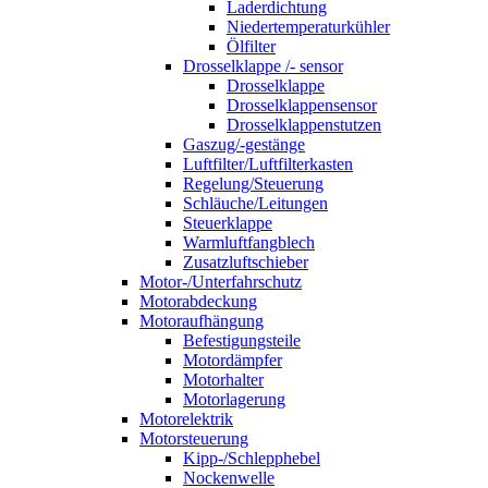
Laderdichtung
Niedertemperaturkühler
Ölfilter
Drosselklappe /- sensor
Drosselklappe
Drosselklappensensor
Drosselklappenstutzen
Gaszug/-gestänge
Luftfilter/Luftfilterkasten
Regelung/Steuerung
Schläuche/Leitungen
Steuerklappe
Warmluftfangblech
Zusatzluftschieber
Motor-/Unterfahrschutz
Motorabdeckung
Motoraufhängung
Befestigungsteile
Motordämpfer
Motorhalter
Motorlagerung
Motorelektrik
Motorsteuerung
Kipp-/Schlepphebel
Nockenwelle