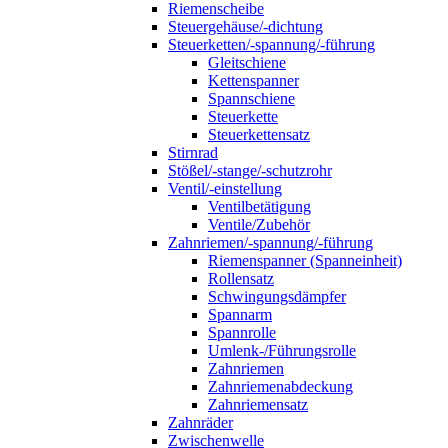
Riemenscheibe
Steuergehäuse/-dichtung
Steuerketten/-spannung/-führung
Gleitschiene
Kettenspanner
Spannschiene
Steuerkette
Steuerkettensatz
Stirnrad
Stößel/-stange/-schutzrohr
Ventil/-einstellung
Ventilbetätigung
Ventile/Zubehör
Zahnriemen/-spannung/-führung
Riemenspanner (Spanneinheit)
Rollensatz
Schwingungsdämpfer
Spannarm
Spannrolle
Umlenk-/Führungsrolle
Zahnriemen
Zahnriemenabdeckung
Zahnriemensatz
Zahnräder
Zwischenwelle