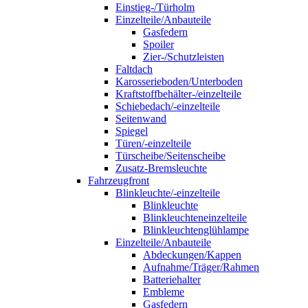
Einstieg-/Türholm
Einzelteile/Anbauteile
Gasfedern
Spoiler
Zier-/Schutzleisten
Faltdach
Karosserieboden/Unterboden
Kraftstoffbehälter-/einzelteile
Schiebedach/-einzelteile
Seitenwand
Spiegel
Türen/-einzelteile
Türscheibe/Seitenscheibe
Zusatz-Bremsleuchte
Fahrzeugfront
Blinkleuchte/-einzelteile
Blinkleuchte
Blinkleuchteneinzelteile
Blinkleuchtenglühlampe
Einzelteile/Anbauteile
Abdeckungen/Kappen
Aufnahme/Träger/Rahmen
Batteriehalter
Embleme
Gasfedern