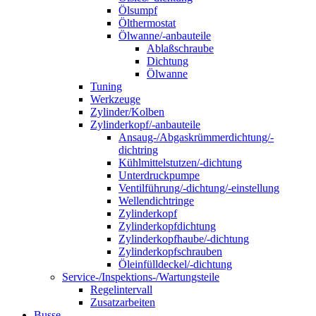
Ölsumpf
Ölthermostat
Ölwanne/-anbauteile
Ablaßschraube
Dichtung
Ölwanne
Tuning
Werkzeuge
Zylinder/Kolben
Zylinderkopf/-anbauteile
Ansaug-/Abgaskrümmerdichtung/-
dichtring
Kühlmittelstutzen/-dichtung
Unterdruckpumpe
Ventilführung/-dichtung/-einstellung
Wellendichtringe
Zylinderkopf
Zylinderkopfdichtung
Zylinderkopfhaube/-dichtung
Zylinderkopfschrauben
Öleinfülldeckel/-dichtung
Service-/Inspektions-/Wartungsteile
Regelintervall
Zusatzarbeiten
Busse