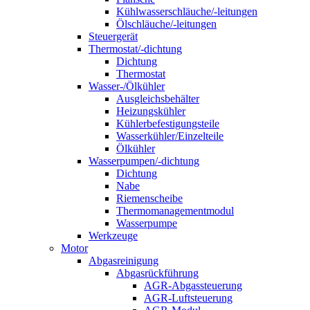
Kühlwasserschläuche/-leitungen
Ölschläuche/-leitungen
Steuergerät
Thermostat/-dichtung
Dichtung
Thermostat
Wasser-/Ölkühler
Ausgleichsbehälter
Heizungskühler
Kühlerbefestigungsteile
Wasserkühler/Einzelteile
Ölkühler
Wasserpumpen/-dichtung
Dichtung
Nabe
Riemenscheibe
Thermomanagementmodul
Wasserpumpe
Werkzeuge
Motor
Abgasreinigung
Abgasrückführung
AGR-Abgassteuerung
AGR-Luftsteuerung