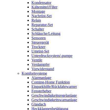
Kondensator
Kältemittel/Filter
Montage
Nachrüst-Set
Relais
Reparatur-Set
Schalter
Schläuche/Leitung
Sensoren
Steuergerät
Trockner
Umrüst-Set
Unterdrucksystem/-pumpe
Ventile
Verdampfer
Vorwiderstand
Komfortsysteme
Alarmanlage
Coming-Home Funktion
Einparkhilfe/Rückfahrwarner
Fensterheber
Geschwindigkeitsregelanlage
Geschwindigkeitswarnanlage
Glasdach
Heckklappenbetätigung