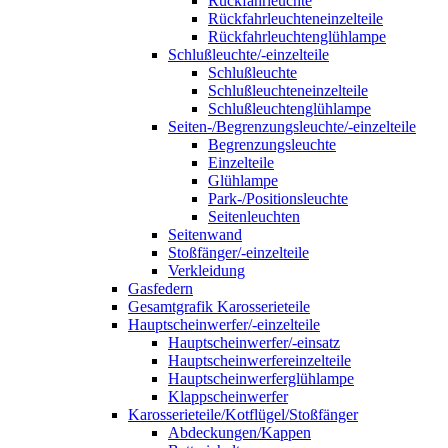
Rückfahrleuchte
Rückfahrleuchteneinzelteile
Rückfahrleuchtenglühlampe
Schlußleuchte/-einzelteile
Schlußleuchte
Schlußleuchteneinzelteile
Schlußleuchtenglühlampe
Seiten-/Begrenzungsleuchte/-einzelteile
Begrenzungsleuchte
Einzelteile
Glühlampe
Park-/Positionsleuchte
Seitenleuchten
Seitenwand
Stoßfänger/-einzelteile
Verkleidung
Gasfedern
Gesamtgrafik Karosserieteile
Hauptscheinwerfer/-einzelteile
Hauptscheinwerfer/-einsatz
Hauptscheinwerfereinzelteile
Hauptscheinwerferglühlampe
Klappscheinwerfer
Karosserieteile/Kotflügel/Stoßfänger
Abdeckungen/Kappen