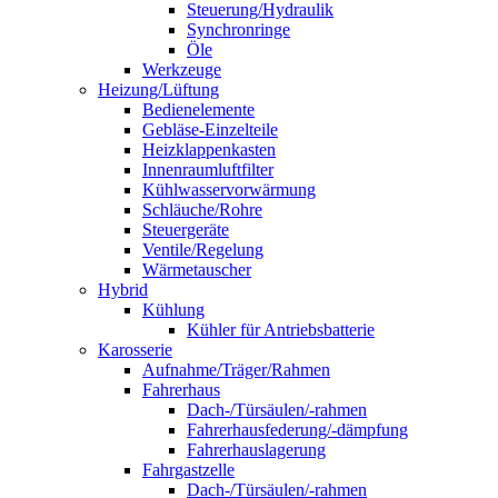
Steuerung/Hydraulik
Synchronringe
Öle
Werkzeuge
Heizung/Lüftung
Bedienelemente
Gebläse-Einzelteile
Heizklappenkasten
Innenraumluftfilter
Kühlwasservorwärmung
Schläuche/Rohre
Steuergeräte
Ventile/Regelung
Wärmetauscher
Hybrid
Kühlung
Kühler für Antriebsbatterie
Karosserie
Aufnahme/Träger/Rahmen
Fahrerhaus
Dach-/Türsäulen/-rahmen
Fahrerhausfederung/-dämpfung
Fahrerhauslagerung
Fahrgastzelle
Dach-/Türsäulen/-rahmen