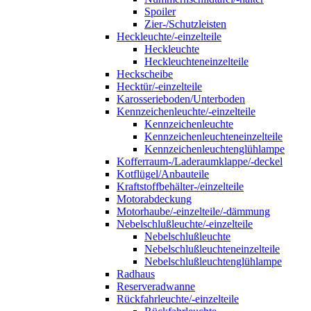
Spoiler
Zier-/Schutzleisten
Heckleuchte/-einzelteile
Heckleuchte
Heckleuchteneinzelteile
Heckscheibe
Hecktür/-einzelteile
Karosserieboden/Unterboden
Kennzeichenleuchte/-einzelteile
Kennzeichenleuchte
Kennzeichenleuchteneinzelteile
Kennzeichenleuchtenglühlampe
Kofferraum-/Laderaumklappe/-deckel
Kotflügel/Anbauteile
Kraftstoffbehälter-/einzelteile
Motorabdeckung
Motorhaube/-einzelteile/-dämmung
Nebelschlußleuchte/-einzelteile
Nebelschlußleuchte
Nebelschlußleuchteneinzelteile
Nebelschlußleuchtenglühlampe
Radhaus
Reserveradwanne
Rückfahrleuchte/-einzelteile