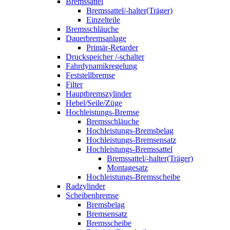
Bremssattel
Bremssattel/-halter(Träger)
Einzelteile
Bremsschläuche
Dauerbremsanlage
Primär-Retarder
Druckspeicher /-schalter
Fahrdynamikregelung
Feststellbremse
Filter
Hauptbremszylinder
Hebel/Seile/Züge
Hochleistungs-Bremse
Bremsschläuche
Hochleistungs-Bremsbelag
Hochleistungs-Bremsensatz
Hochleistungs-Bremssattel
Bremssattel/-halter(Träger)
Montagesatz
Hochleistungs-Bremsscheibe
Radzylinder
Scheibenbremse
Bremsbelag
Bremsensatz
Bremsscheibe