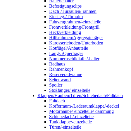
Batteriehalter
Befestigungsclips
Dach-/Türsäulen/-rahmen
Einstieg-/Türholm
Fahrzeugrahmen/-einzelteile
Frontverkleidung/Frontgrill
Heckverkleidung
Hilfsrahmen/Aggregateträger
Karosserieboden/Unterboden
Kotflügel/Anbauteile
Längs-/Querträger
Nummernschildtafel/-halter
Radhaus
Rahmenkopf
Reserveradwanne
Seitenwand
Spoiler
Stoßfänger/-einzelteile
Klappen/Hauben/Türen/Schiebedach/Faltdach
Faltdach
Kofferraum-/Laderaumklappe/-deckel
Motorhaube/-einzelteile/-dämmung
Schiebedach/-einzelteile
Tankklappe/-einzelteile
Türen/-einzelteile