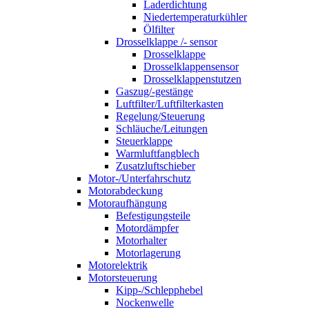
Laderdichtung
Niedertemperaturkühler
Ölfilter
Drosselklappe /- sensor
Drosselklappe
Drosselklappensensor
Drosselklappenstutzen
Gaszug/-gestänge
Luftfilter/Luftfilterkasten
Regelung/Steuerung
Schläuche/Leitungen
Steuerklappe
Warmluftfangblech
Zusatzluftschieber
Motor-/Unterfahrschutz
Motorabdeckung
Motoraufhängung
Befestigungsteile
Motordämpfer
Motorhalter
Motorlagerung
Motorelektrik
Motorsteuerung
Kipp-/Schlepphebel
Nockenwelle