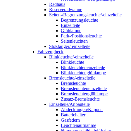
Radhaus
Reserveradwanne
Seiten-/Begrenzungsleuchte/-einzelteile
Begrenzungsleuchte
Einzelteile
Glühlampe
Park-/Positionsleuchte
Seitenleuchten
Stoßfänger/-einzelteile
Fahrzeugheck
Blinkleuchte/-einzelteile
Blinkleuchte
Blinkleuchteneinzelteile
Blinkleuchtenglühlampe
Bremsleuchte/-einzelteile
Bremsleuchte
Bremsleuchteneinzelteile
Bremsleuchtenglühlampe
Zusatz-Bremsleuchte
Einzelteile/Anbauteile
Abdeckungen/Kappen
Batteriehalter
Gasfedern
Leuchtenaufnahme
Nummernschildtafel/-halter