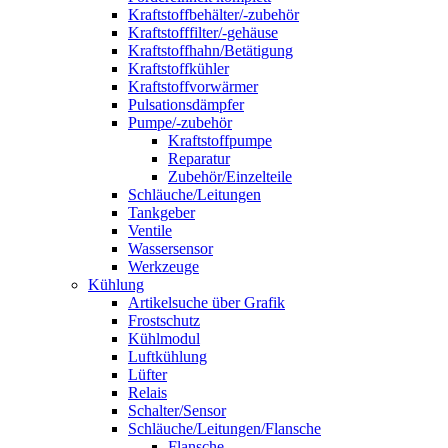
Kraftstoffbehälter/-zubehör
Kraftstofffilter/-gehäuse
Kraftstoffhahn/Betätigung
Kraftstoffkühler
Kraftstoffvorwärmer
Pulsationsdämpfer
Pumpe/-zubehör
Kraftstoffpumpe
Reparatur
Zubehör/Einzelteile
Schläuche/Leitungen
Tankgeber
Ventile
Wassersensor
Werkzeuge
Kühlung
Artikelsuche über Grafik
Frostschutz
Kühlmodul
Luftkühlung
Lüfter
Relais
Schalter/Sensor
Schläuche/Leitungen/Flansche
Flansche