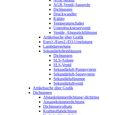
AGR-Modul
AGR-Ventil/-Saugrohr
Dichtungen
Druckwandler
Kühler
Temperaturschalter
Unterdrucksteuerventil
Ventile, Abgasrückführung
Artikelsuche über Grafik
Euro1-/Euro2-/D3-Umrüstung
Lambdaregelung
Sekundärlufteinblasung
Dichtungen
SLS-Anlage
SLS-Ventil
Sekundärluft-Pumpsystem
Sekundärluft-Saugsystem
Sekundärluftpumpe
Sekundärluftventil
Artikelsuche über Grafik
Dichtungen
Abgaskrümmerdichtung/-dichtring
Ansaugkrümmerdichtung
Dichtungsvollsatz
Kraftstoffabdichtung