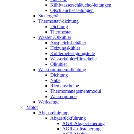
Kühlwasserschläuche/-leitungen
Ölschläuche/-leitungen
Steuergerät
Thermostat/-dichtung
Dichtung
Thermostat
Wasser-/Ölkühler
Ausgleichsbehälter
Heizungskühler
Kühlerbefestigungsteile
Wasserkühler/Einzelteile
Ölkühler
Wasserpumpen/-dichtung
Dichtung
Nabe
Riemenscheibe
Thermomanagementmodul
Wasserpumpe
Werkzeuge
Motor
Abgasreinigung
Abgasrückführung
AGR-Abgassteuerung
AGR-Luftsteuerung