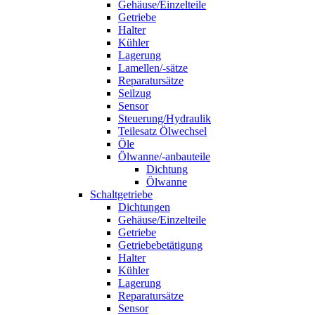
Gehäuse/Einzelteile
Getriebe
Halter
Kühler
Lagerung
Lamellen/-sätze
Reparatursätze
Seilzug
Sensor
Steuerung/Hydraulik
Teilesatz Ölwechsel
Öle
Ölwanne/-anbauteile
Dichtung
Ölwanne
Schaltgetriebe
Dichtungen
Gehäuse/Einzelteile
Getriebe
Getriebebetätigung
Halter
Kühler
Lagerung
Reparatursätze
Sensor