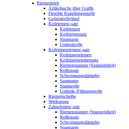
Riementrieb
Artikelsuche über Grafik
Flexible Kupplungsmuffe
Generatorfreilauf
Keilriemen/-satz
Keilriemen
Keilriemensatz
Spannarm
Umlenkrolle
Keilrippenriemen/-satz
Keilrippenriemen
Keilrippenriemensatz
Riemenspanner (Spanneinheit)
Rollensatz
Schwingungsdämpfer
Spannarm
Spannrolle
Umlenk-/Führungsrolle
Riemenscheibe
Werkzeuge
Zahnriemen/-satz
Riemenspanner (Spanneinheit)
Rollensatz
Schwingungsdämpfer
Spannarm