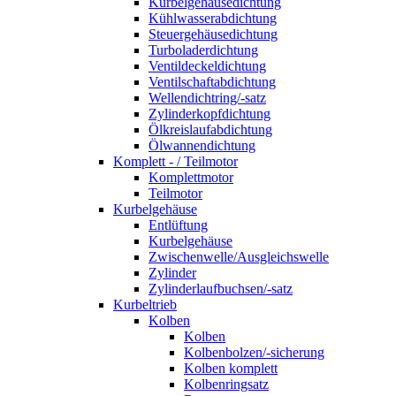
Kurbelgehäusedichtung
Kühlwasserabdichtung
Steuergehäusedichtung
Turboladerdichtung
Ventildeckeldichtung
Ventilschaftabdichtung
Wellendichtring/-satz
Zylinderkopfdichtung
Ölkreislaufabdichtung
Ölwannendichtung
Komplett - / Teilmotor
Komplettmotor
Teilmotor
Kurbelgehäuse
Entlüftung
Kurbelgehäuse
Zwischenwelle/Ausgleichswelle
Zylinder
Zylinderlaufbuchsen/-satz
Kurbeltrieb
Kolben
Kolben
Kolbenbolzen/-sicherung
Kolben komplett
Kolbenringsatz