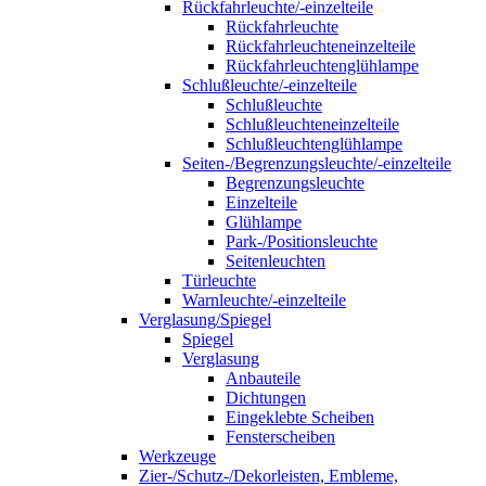
Rückfahrleuchte/-einzelteile
Rückfahrleuchte
Rückfahrleuchteneinzelteile
Rückfahrleuchtenglühlampe
Schlußleuchte/-einzelteile
Schlußleuchte
Schlußleuchteneinzelteile
Schlußleuchtenglühlampe
Seiten-/Begrenzungsleuchte/-einzelteile
Begrenzungsleuchte
Einzelteile
Glühlampe
Park-/Positionsleuchte
Seitenleuchten
Türleuchte
Warnleuchte/-einzelteile
Verglasung/Spiegel
Spiegel
Verglasung
Anbauteile
Dichtungen
Eingeklebte Scheiben
Fensterscheiben
Werkzeuge
Zier-/Schutz-/Dekorleisten, Embleme,