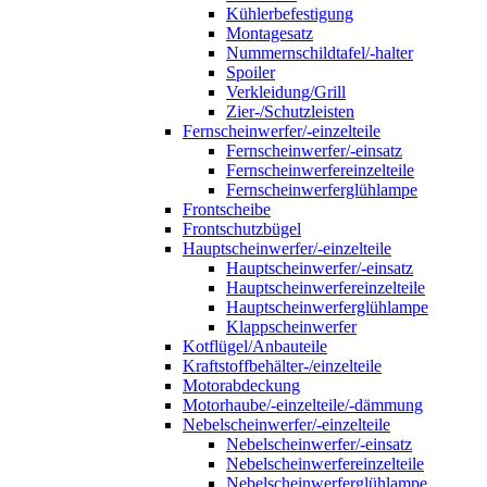
Kühlerbefestigung
Montagesatz
Nummernschildtafel/-halter
Spoiler
Verkleidung/Grill
Zier-/Schutzleisten
Fernscheinwerfer/-einzelteile
Fernscheinwerfer/-einsatz
Fernscheinwerfereinzelteile
Fernscheinwerferglühlampe
Frontscheibe
Frontschutzbügel
Hauptscheinwerfer/-einzelteile
Hauptscheinwerfer/-einsatz
Hauptscheinwerfereinzelteile
Hauptscheinwerferglühlampe
Klappscheinwerfer
Kotflügel/Anbauteile
Kraftstoffbehälter-/einzelteile
Motorabdeckung
Motorhaube/-einzelteile/-dämmung
Nebelscheinwerfer/-einzelteile
Nebelscheinwerfer/-einsatz
Nebelscheinwerfereinzelteile
Nebelscheinwerferglühlampe