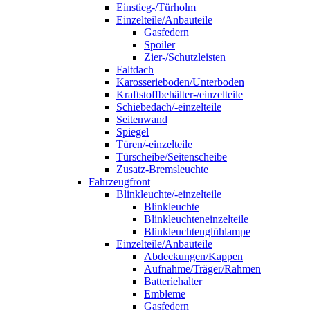
Einstieg-/Türholm
Einzelteile/Anbauteile
Gasfedern
Spoiler
Zier-/Schutzleisten
Faltdach
Karosserieboden/Unterboden
Kraftstoffbehälter-/einzelteile
Schiebedach/-einzelteile
Seitenwand
Spiegel
Türen/-einzelteile
Türscheibe/Seitenscheibe
Zusatz-Bremsleuchte
Fahrzeugfront
Blinkleuchte/-einzelteile
Blinkleuchte
Blinkleuchteneinzelteile
Blinkleuchtenglühlampe
Einzelteile/Anbauteile
Abdeckungen/Kappen
Aufnahme/Träger/Rahmen
Batteriehalter
Embleme
Gasfedern