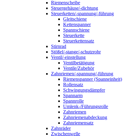
Riemenscheibe
Steuergehäuse/-dichtung
Steuerketten/-spannung/-führung
Gleitschiene
Kettenspanner
Spannschiene
Steuerkette
Steuerkettensatz
Stirnrad
Stößel/-stange/-schutzrohr
Ventil/-einstellung
Ventilbetätigung
Ventile/Zubehör
Zahnriemen/-spannung/-führung
Riemenspanner (Spanneinheit)
Rollensatz
Schwingungsdämpfer
Spannarm
Spannrolle
Umlenk-/Führungsrolle
Zahnriemen
Zahnriemenabdeckung
Zahnriemensatz
Zahnräder
Zwischenwelle