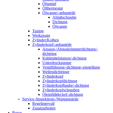
Ölsumpf
Ölthermostat
Ölwanne/-anbauteile
Ablaßschraube
Dichtung
Ölwanne
Tuning
Werkzeuge
Zylinder/Kolben
Zylinderkopf/-anbauteile
Ansaug-/Abgaskrümmerdichtung/-
dichtring
Kühlmittelstutzen/-dichtung
Unterdruckpumpe
Ventilführung/-dichtung/-einstellung
Wellendichtringe
Zylinderkopf
Zylinderkopfdichtung
Zylinderkopfhaube/-dichtung
Zylinderkopfschrauben
Öleinfülldeckel/-dichtung
Service-/Inspektions-/Wartungsteile
Regelintervall
Zusatzarbeiten
Busse