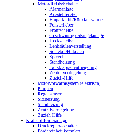
Motor/Relais/Schalter
Alarmanlage
Ausstellfenster
Einparkhilfe/Rückfahrwarner
Fensterheber
Frontscheibe
Geschwindigkeitsregelanlage
Heckscheibe
Lenksäulenverstellung
Schiebe-/Hubdach
Spiegel
Standheizung
Tankklappenentriegelung
Zentralverriegelung
Zuzieh-Hilfe
Motorvorwärmsystem (elektrisch)
Pumpen
Regensensor
Sitzheizung
Standheizung
Zentralverriegelung
Zuzieh-Hilfe
Kraftstoffförderanlage
Druckregler/-schalter
Fördereinheit komplett