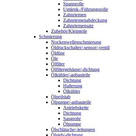
Spannrolle
Umlenk-/Führungsrolle
Zahnriemen
Zahnriemenabdeckung
Zahnriemensatz
Zubehör/Kleinteile
Schmierung
Nockenwellenschmierung
Öldruckschalter/-sensor/-ventil
Öldüse
Öle
Ölfilter
Ölfiltergehäuse/-dichtung
Ölkühler/-anbauteile
Dichtung
Halterung
Ölkühler
Ölpeilstab
Ölpumpe/-anbauteile
Antriebskette
Dichtung
Saugrohr
Ölpumpe
Ölschläuche/-leitungen
Ölsieb/-dichtung