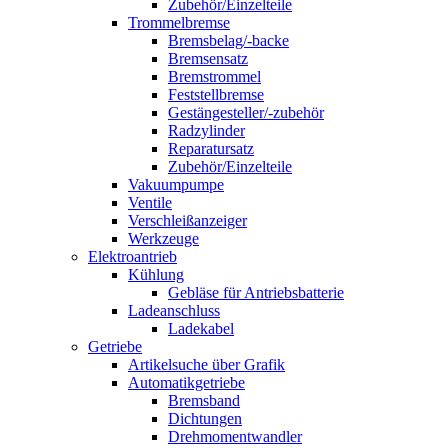
Zubehör/Einzelteile
Trommelbremse
Bremsbelag/-backe
Bremsensatz
Bremstrommel
Feststellbremse
Gestängesteller/-zubehör
Radzylinder
Reparatursatz
Zubehör/Einzelteile
Vakuumpumpe
Ventile
Verschleißanzeiger
Werkzeuge
Elektroantrieb
Kühlung
Gebläse für Antriebsbatterie
Ladeanschluss
Ladekabel
Getriebe
Artikelsuche über Grafik
Automatikgetriebe
Bremsband
Dichtungen
Drehmomentwandler