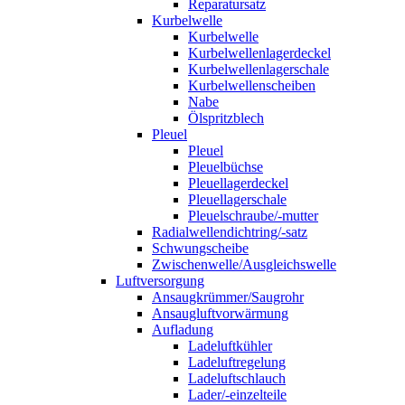
Reparatursatz
Kurbelwelle
Kurbelwelle
Kurbelwellenlagerdeckel
Kurbelwellenlagerschale
Kurbelwellenscheiben
Nabe
Ölspritzblech
Pleuel
Pleuel
Pleuelbüchse
Pleuellagerdeckel
Pleuellagerschale
Pleuelschraube/-mutter
Radialwellendichtring/-satz
Schwungscheibe
Zwischenwelle/Ausgleichswelle
Luftversorgung
Ansaugkrümmer/Saugrohr
Ansaugluftvorwärmung
Aufladung
Ladeluftkühler
Ladeluftregelung
Ladeluftschlauch
Lader/-einzelteile