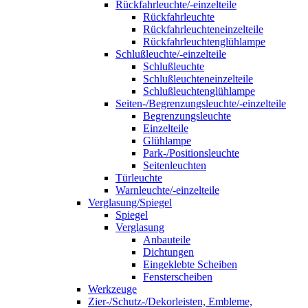
Rückfahrleuchte/-einzelteile
Rückfahrleuchte
Rückfahrleuchteneinzelteile
Rückfahrleuchtenglühlampe
Schlußleuchte/-einzelteile
Schlußleuchte
Schlußleuchteneinzelteile
Schlußleuchtenglühlampe
Seiten-/Begrenzungsleuchte/-einzelteile
Begrenzungsleuchte
Einzelteile
Glühlampe
Park-/Positionsleuchte
Seitenleuchten
Türleuchte
Warnleuchte/-einzelteile
Verglasung/Spiegel
Spiegel
Verglasung
Anbauteile
Dichtungen
Eingeklebte Scheiben
Fensterscheiben
Werkzeuge
Zier-/Schutz-/Dekorleisten, Embleme,