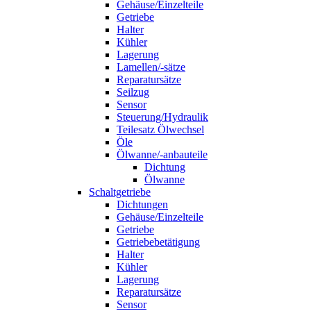
Gehäuse/Einzelteile
Getriebe
Halter
Kühler
Lagerung
Lamellen/-sätze
Reparatursätze
Seilzug
Sensor
Steuerung/Hydraulik
Teilesatz Ölwechsel
Öle
Ölwanne/-anbauteile
Dichtung
Ölwanne
Schaltgetriebe
Dichtungen
Gehäuse/Einzelteile
Getriebe
Getriebebetätigung
Halter
Kühler
Lagerung
Reparatursätze
Sensor