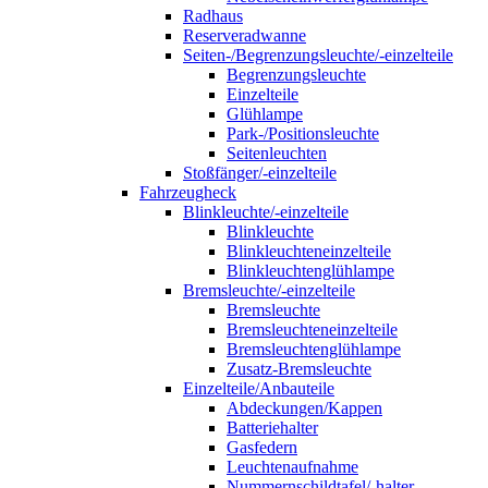
Radhaus
Reserveradwanne
Seiten-/Begrenzungsleuchte/-einzelteile
Begrenzungsleuchte
Einzelteile
Glühlampe
Park-/Positionsleuchte
Seitenleuchten
Stoßfänger/-einzelteile
Fahrzeugheck
Blinkleuchte/-einzelteile
Blinkleuchte
Blinkleuchteneinzelteile
Blinkleuchtenglühlampe
Bremsleuchte/-einzelteile
Bremsleuchte
Bremsleuchteneinzelteile
Bremsleuchtenglühlampe
Zusatz-Bremsleuchte
Einzelteile/Anbauteile
Abdeckungen/Kappen
Batteriehalter
Gasfedern
Leuchtenaufnahme
Nummernschildtafel/-halter