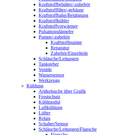
Kraftstoffbehälter/-zubehör
Kraftstofffilter/-gehäuse
Kraftstoffhahn/Betätigung
Kraftstoffkühler
Kraftstoffvorwärmer
Pulsationsdämpfer
Pumpe/-zubehör
Kraftstoffpumpe
Reparatur
Zubehör/Einzelteile
Schläuche/Leitungen
Tankgeber
Ventile
Wassersensor
Werkzeuge
Kühlung
Artikelsuche über Grafik
Frostschutz
Kühlmodul
Luftkühlung
Lüfter
Relais
Schalter/Sensor
Schläuche/Leitungen/Flansche
Flansche