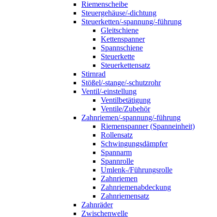
Riemenscheibe
Steuergehäuse/-dichtung
Steuerketten/-spannung/-führung
Gleitschiene
Kettenspanner
Spannschiene
Steuerkette
Steuerkettensatz
Stirnrad
Stößel/-stange/-schutzrohr
Ventil/-einstellung
Ventilbetätigung
Ventile/Zubehör
Zahnriemen/-spannung/-führung
Riemenspanner (Spanneinheit)
Rollensatz
Schwingungsdämpfer
Spannarm
Spannrolle
Umlenk-/Führungsrolle
Zahnriemen
Zahnriemenabdeckung
Zahnriemensatz
Zahnräder
Zwischenwelle