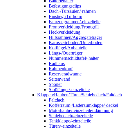
Batteriehalter
Befestigungsclips
Dach-/Türsäulen/-rahmen
Einstieg-/Türholm
Fahrzeugrahmen/-einzelteile
Frontverkleidung/Frontgrill
Heckverkleidung
Hilfsrahmen/Aggregateträger
Karosserieboden/Unterboden
Kotflügel/Anbauteile
Längs-/Querträger
Nummernschildtafel/-halter
Radhaus
Rahmenkopf
Reserveradwanne
Seitenwand
Spoiler
Stoßfänger/-einzelteile
Klappen/Hauben/Türen/Schiebedach/Faltdach
Faltdach
Kofferraum-/Laderaumklappe/-deckel
Motorhaube/-einzelteile/-dämmung
Schiebedach/-einzelteile
Tankklappe/-einzelteile
Türen/-einzelteile