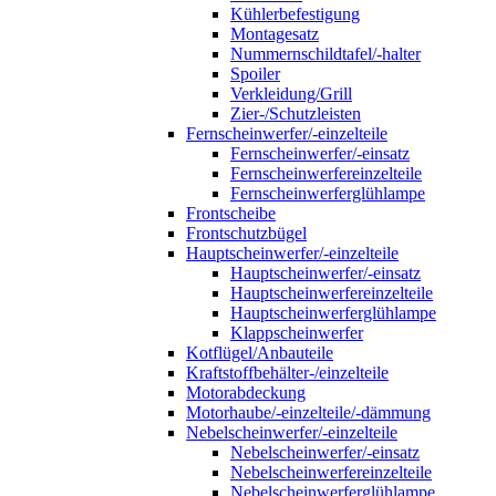
Kühlerbefestigung
Montagesatz
Nummernschildtafel/-halter
Spoiler
Verkleidung/Grill
Zier-/Schutzleisten
Fernscheinwerfer/-einzelteile
Fernscheinwerfer/-einsatz
Fernscheinwerfereinzelteile
Fernscheinwerferglühlampe
Frontscheibe
Frontschutzbügel
Hauptscheinwerfer/-einzelteile
Hauptscheinwerfer/-einsatz
Hauptscheinwerfereinzelteile
Hauptscheinwerferglühlampe
Klappscheinwerfer
Kotflügel/Anbauteile
Kraftstoffbehälter-/einzelteile
Motorabdeckung
Motorhaube/-einzelteile/-dämmung
Nebelscheinwerfer/-einzelteile
Nebelscheinwerfer/-einsatz
Nebelscheinwerfereinzelteile
Nebelscheinwerferglühlampe