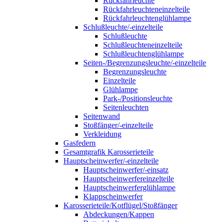
Rückfahrleuchte
Rückfahrleuchteneinzelteile
Rückfahrleuchtenglühlampe
Schlußleuchte/-einzelteile
Schlußleuchte
Schlußleuchteneinzelteile
Schlußleuchtenglühlampe
Seiten-/Begrenzungsleuchte/-einzelteile
Begrenzungsleuchte
Einzelteile
Glühlampe
Park-/Positionsleuchte
Seitenleuchten
Seitenwand
Stoßfänger/-einzelteile
Verkleidung
Gasfedern
Gesamtgrafik Karosserieteile
Hauptscheinwerfer/-einzelteile
Hauptscheinwerfer/-einsatz
Hauptscheinwerfereinzelteile
Hauptscheinwerferglühlampe
Klappscheinwerfer
Karosserieteile/Kotflügel/Stoßfänger
Abdeckungen/Kappen