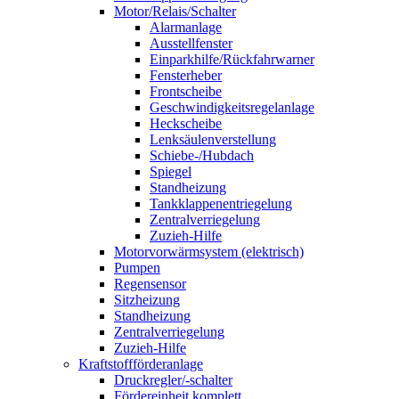
Motor/Relais/Schalter
Alarmanlage
Ausstellfenster
Einparkhilfe/Rückfahrwarner
Fensterheber
Frontscheibe
Geschwindigkeitsregelanlage
Heckscheibe
Lenksäulenverstellung
Schiebe-/Hubdach
Spiegel
Standheizung
Tankklappenentriegelung
Zentralverriegelung
Zuzieh-Hilfe
Motorvorwärmsystem (elektrisch)
Pumpen
Regensensor
Sitzheizung
Standheizung
Zentralverriegelung
Zuzieh-Hilfe
Kraftstoffförderanlage
Druckregler/-schalter
Fördereinheit komplett