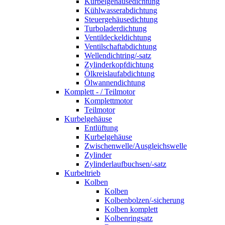
Kurbelgehäusedichtung
Kühlwasserabdichtung
Steuergehäusedichtung
Turboladerdichtung
Ventildeckeldichtung
Ventilschaftabdichtung
Wellendichtring/-satz
Zylinderkopfdichtung
Ölkreislaufabdichtung
Ölwannendichtung
Komplett - / Teilmotor
Komplettmotor
Teilmotor
Kurbelgehäuse
Entlüftung
Kurbelgehäuse
Zwischenwelle/Ausgleichswelle
Zylinder
Zylinderlaufbuchsen/-satz
Kurbeltrieb
Kolben
Kolben
Kolbenbolzen/-sicherung
Kolben komplett
Kolbenringsatz