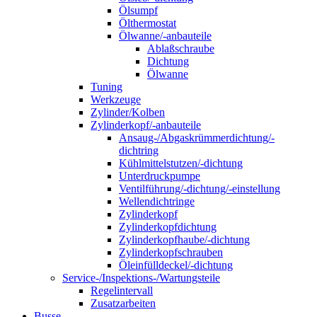
Ölsumpf
Ölthermostat
Ölwanne/-anbauteile
Ablaßschraube
Dichtung
Ölwanne
Tuning
Werkzeuge
Zylinder/Kolben
Zylinderkopf/-anbauteile
Ansaug-/Abgaskrümmerdichtung/-
dichtring
Kühlmittelstutzen/-dichtung
Unterdruckpumpe
Ventilführung/-dichtung/-einstellung
Wellendichtringe
Zylinderkopf
Zylinderkopfdichtung
Zylinderkopfhaube/-dichtung
Zylinderkopfschrauben
Öleinfülldeckel/-dichtung
Service-/Inspektions-/Wartungsteile
Regelintervall
Zusatzarbeiten
Busse