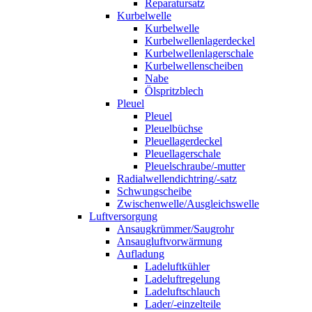
Reparatursatz
Kurbelwelle
Kurbelwelle
Kurbelwellenlagerdeckel
Kurbelwellenlagerschale
Kurbelwellenscheiben
Nabe
Ölspritzblech
Pleuel
Pleuel
Pleuelbüchse
Pleuellagerdeckel
Pleuellagerschale
Pleuelschraube/-mutter
Radialwellendichtring/-satz
Schwungscheibe
Zwischenwelle/Ausgleichswelle
Luftversorgung
Ansaugkrümmer/Saugrohr
Ansaugluftvorwärmung
Aufladung
Ladeluftkühler
Ladeluftregelung
Ladeluftschlauch
Lader/-einzelteile