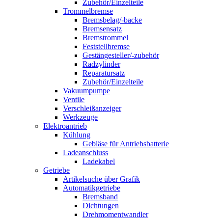
Zubehör/Einzelteile
Trommelbremse
Bremsbelag/-backe
Bremsensatz
Bremstrommel
Feststellbremse
Gestängesteller/-zubehör
Radzylinder
Reparatursatz
Zubehör/Einzelteile
Vakuumpumpe
Ventile
Verschleißanzeiger
Werkzeuge
Elektroantrieb
Kühlung
Gebläse für Antriebsbatterie
Ladeanschluss
Ladekabel
Getriebe
Artikelsuche über Grafik
Automatikgetriebe
Bremsband
Dichtungen
Drehmomentwandler