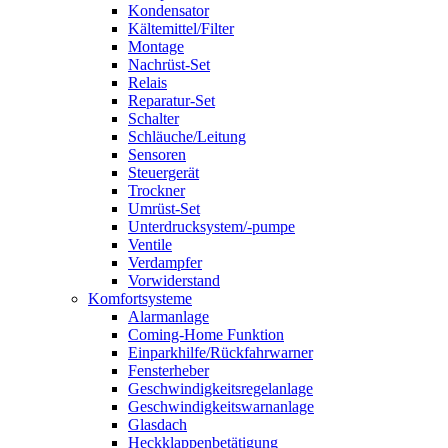
Kondensator
Kältemittel/Filter
Montage
Nachrüst-Set
Relais
Reparatur-Set
Schalter
Schläuche/Leitung
Sensoren
Steuergerät
Trockner
Umrüst-Set
Unterdrucksystem/-pumpe
Ventile
Verdampfer
Vorwiderstand
Komfortsysteme
Alarmanlage
Coming-Home Funktion
Einparkhilfe/Rückfahrwarner
Fensterheber
Geschwindigkeitsregelanlage
Geschwindigkeitswarnanlage
Glasdach
Heckklappenbetätigung