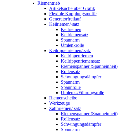
Riementrieb
Artikelsuche über Grafik
Flexible Kupplungsmuffe
Generatorfreilauf
Keilriemen/-satz
Keilriemen
Keilriemensatz
Spannarm
Umlenkrolle
Keilrippenriemen/-satz
Keilrippenriemen
Keilrippenriemensatz
Riemenspanner (Spanneinheit)
Rollensatz
Schwingungsdämpfer
Spannarm
Spannrolle
Umlenk-/Führungsrolle
Riemenscheibe
Werkzeuge
Zahnriemen/-satz
Riemenspanner (Spanneinheit)
Rollensatz
Schwingungsdämpfer
Spannarm