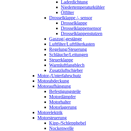
Laderdichtung
Niedertemperaturkühler
Ölfilter
Drosselklappe /- sensor
Drosselklappe
Drosselklappensensor
Drosselklappenstutzen
Gaszug/-gestänge
Luftfilter/Luftfilterkasten
Regelung/Steuerung
Schläuche/Leitungen
Steuerklappe
Warmluftfangblech
Zusatzluftschieber
Motor-/Unterfahrschutz
Motorabdeckung
Motoraufhängung
Befestigungsteile
Motordämpfer
Motorhalter
Motorlagerung
Motorelektrik
Motorsteuerung
Kipp-/Schlepphebel
Nockenwelle