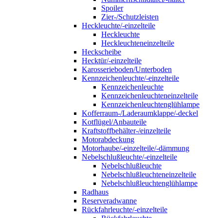
Spoiler
Zier-/Schutzleisten
Heckleuchte/-einzelteile
Heckleuchte
Heckleuchteneinzelteile
Heckscheibe
Hecktür/-einzelteile
Karosserieboden/Unterboden
Kennzeichenleuchte/-einzelteile
Kennzeichenleuchte
Kennzeichenleuchteneinzelteile
Kennzeichenleuchtenglühlampe
Kofferraum-/Laderaumklappe/-deckel
Kotflügel/Anbauteile
Kraftstoffbehälter-/einzelteile
Motorabdeckung
Motorhaube/-einzelteile/-dämmung
Nebelschlußleuchte/-einzelteile
Nebelschlußleuchte
Nebelschlußleuchteneinzelteile
Nebelschlußleuchtenglühlampe
Radhaus
Reserveradwanne
Rückfahrleuchte/-einzelteile