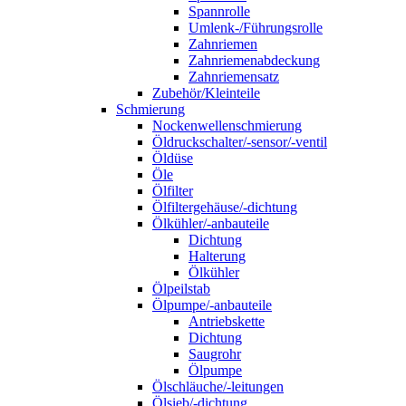
Spannrolle
Umlenk-/Führungsrolle
Zahnriemen
Zahnriemenabdeckung
Zahnriemensatz
Zubehör/Kleinteile
Schmierung
Nockenwellenschmierung
Öldruckschalter/-sensor/-ventil
Öldüse
Öle
Ölfilter
Ölfiltergehäuse/-dichtung
Ölkühler/-anbauteile
Dichtung
Halterung
Ölkühler
Ölpeilstab
Ölpumpe/-anbauteile
Antriebskette
Dichtung
Saugrohr
Ölpumpe
Ölschläuche/-leitungen
Ölsieb/-dichtung