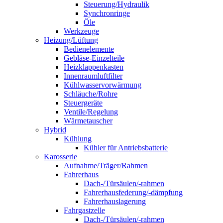
Steuerung/Hydraulik
Synchronringe
Öle
Werkzeuge
Heizung/Lüftung
Bedienelemente
Gebläse-Einzelteile
Heizklappenkasten
Innenraumluftfilter
Kühlwasservorwärmung
Schläuche/Rohre
Steuergeräte
Ventile/Regelung
Wärmetauscher
Hybrid
Kühlung
Kühler für Antriebsbatterie
Karosserie
Aufnahme/Träger/Rahmen
Fahrerhaus
Dach-/Türsäulen/-rahmen
Fahrerhausfederung/-dämpfung
Fahrerhauslagerung
Fahrgastzelle
Dach-/Türsäulen/-rahmen