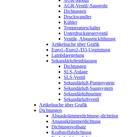
AGR-Modul
AGR-Ventil/-Saugrohr
Dichtungen
Druckwandler
Kühler
Temperaturschalter
Unterdrucksteuerventil
Ventile, Abgasrückführung
Artikelsuche über Grafik
Euro1-/Euro2-/D3-Umrüstung
Lambdaregelung
Sekundärlufteinblasung
Dichtungen
SLS-Anlage
SLS-Ventil
Sekundärluft-Pumpsystem
Sekundärluft-Saugsystem
Sekundärluftpumpe
Sekundärluftventil
Artikelsuche über Grafik
Dichtungen
Abgaskrümmerdichtung/-dichtring
Ansaugkrümmerdichtung
Dichtungsvollsatz
Kraftstoffabdichtung