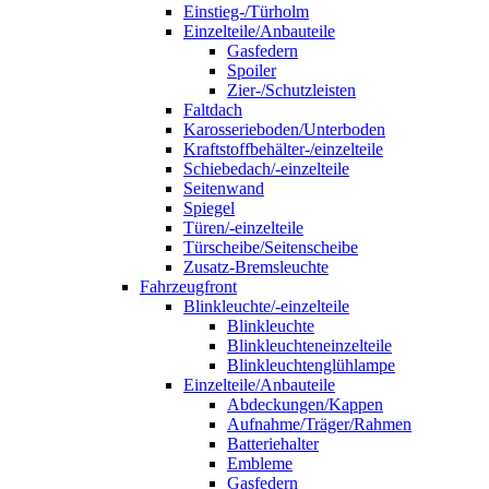
Einstieg-/Türholm
Einzelteile/Anbauteile
Gasfedern
Spoiler
Zier-/Schutzleisten
Faltdach
Karosserieboden/Unterboden
Kraftstoffbehälter-/einzelteile
Schiebedach/-einzelteile
Seitenwand
Spiegel
Türen/-einzelteile
Türscheibe/Seitenscheibe
Zusatz-Bremsleuchte
Fahrzeugfront
Blinkleuchte/-einzelteile
Blinkleuchte
Blinkleuchteneinzelteile
Blinkleuchtenglühlampe
Einzelteile/Anbauteile
Abdeckungen/Kappen
Aufnahme/Träger/Rahmen
Batteriehalter
Embleme
Gasfedern