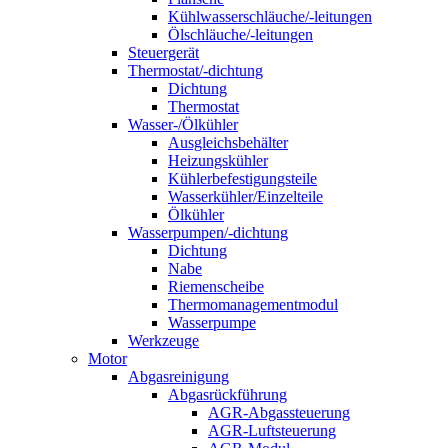
Kühlwasserschläuche/-leitungen
Ölschläuche/-leitungen
Steuergerät
Thermostat/-dichtung
Dichtung
Thermostat
Wasser-/Ölkühler
Ausgleichsbehälter
Heizungskühler
Kühlerbefestigungsteile
Wasserkühler/Einzelteile
Ölkühler
Wasserpumpen/-dichtung
Dichtung
Nabe
Riemenscheibe
Thermomanagementmodul
Wasserpumpe
Werkzeuge
Motor
Abgasreinigung
Abgasrückführung
AGR-Abgassteuerung
AGR-Luftsteuerung