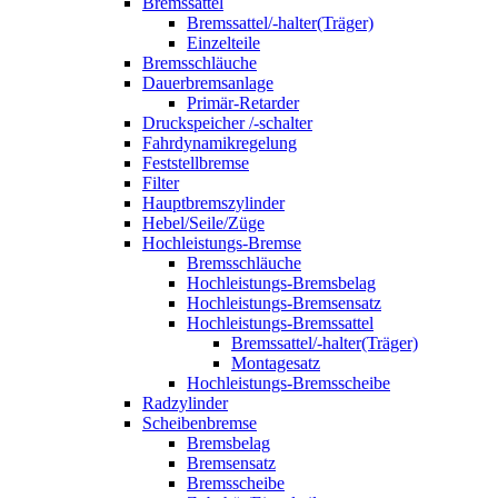
Bremssattel
Bremssattel/-halter(Träger)
Einzelteile
Bremsschläuche
Dauerbremsanlage
Primär-Retarder
Druckspeicher /-schalter
Fahrdynamikregelung
Feststellbremse
Filter
Hauptbremszylinder
Hebel/Seile/Züge
Hochleistungs-Bremse
Bremsschläuche
Hochleistungs-Bremsbelag
Hochleistungs-Bremsensatz
Hochleistungs-Bremssattel
Bremssattel/-halter(Träger)
Montagesatz
Hochleistungs-Bremsscheibe
Radzylinder
Scheibenbremse
Bremsbelag
Bremsensatz
Bremsscheibe