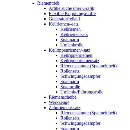
Riementrieb
Artikelsuche über Grafik
Flexible Kupplungsmuffe
Generatorfreilauf
Keilriemen/-satz
Keilriemen
Keilriemensatz
Spannarm
Umlenkrolle
Keilrippenriemen/-satz
Keilrippenriemen
Keilrippenriemensatz
Riemenspanner (Spanneinheit)
Rollensatz
Schwingungsdämpfer
Spannarm
Spannrolle
Umlenk-/Führungsrolle
Riemenscheibe
Werkzeuge
Zahnriemen/-satz
Riemenspanner (Spanneinheit)
Rollensatz
Schwingungsdämpfer
Spannarm