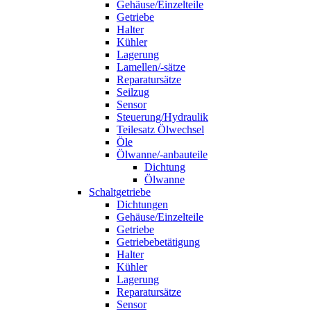
Gehäuse/Einzelteile
Getriebe
Halter
Kühler
Lagerung
Lamellen/-sätze
Reparatursätze
Seilzug
Sensor
Steuerung/Hydraulik
Teilesatz Ölwechsel
Öle
Ölwanne/-anbauteile
Dichtung
Ölwanne
Schaltgetriebe
Dichtungen
Gehäuse/Einzelteile
Getriebe
Getriebebetätigung
Halter
Kühler
Lagerung
Reparatursätze
Sensor