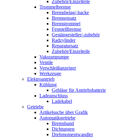
Zubehör/Einzelteile
Trommelbremse
Bremsbelag/-backe
Bremsensatz
Bremstrommel
Feststellbremse
Gestängesteller/-zubehör
Radzylinder
Reparatursatz
Zubehör/Einzelteile
Vakuumpumpe
Ventile
Verschleißanzeiger
Werkzeuge
Elektroantrieb
Kühlung
Gebläse für Antriebsbatterie
Ladeanschluss
Ladekabel
Getriebe
Artikelsuche über Grafik
Automatikgetriebe
Bremsband
Dichtungen
Drehmomentwandler