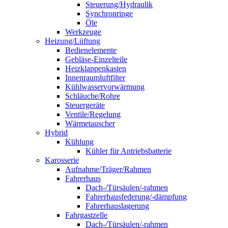
Steuerung/Hydraulik
Synchronringe
Öle
Werkzeuge
Heizung/Lüftung
Bedienelemente
Gebläse-Einzelteile
Heizklappenkasten
Innenraumluftfilter
Kühlwasservorwärmung
Schläuche/Rohre
Steuergeräte
Ventile/Regelung
Wärmetauscher
Hybrid
Kühlung
Kühler für Antriebsbatterie
Karosserie
Aufnahme/Träger/Rahmen
Fahrerhaus
Dach-/Türsäulen/-rahmen
Fahrerhausfederung/-dämpfung
Fahrerhauslagerung
Fahrgastzelle
Dach-/Türsäulen/-rahmen