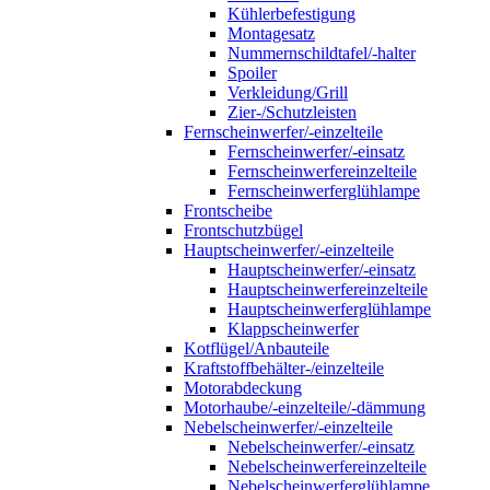
Kühlerbefestigung
Montagesatz
Nummernschildtafel/-halter
Spoiler
Verkleidung/Grill
Zier-/Schutzleisten
Fernscheinwerfer/-einzelteile
Fernscheinwerfer/-einsatz
Fernscheinwerfereinzelteile
Fernscheinwerferglühlampe
Frontscheibe
Frontschutzbügel
Hauptscheinwerfer/-einzelteile
Hauptscheinwerfer/-einsatz
Hauptscheinwerfereinzelteile
Hauptscheinwerferglühlampe
Klappscheinwerfer
Kotflügel/Anbauteile
Kraftstoffbehälter-/einzelteile
Motorabdeckung
Motorhaube/-einzelteile/-dämmung
Nebelscheinwerfer/-einzelteile
Nebelscheinwerfer/-einsatz
Nebelscheinwerfereinzelteile
Nebelscheinwerferglühlampe