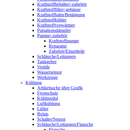
Kraftstoffbehälter/-zubehör
Kraftstofffilter/-gehäuse
Kraftstoffhahn/Betätigung
Kraftstoffkühler
Kraftstoffvorwärmer
Pulsationsdämpfer
Pumpe/-zubehör
Kraftstoffpumpe
Reparatur
Zubehör/Einzelteile
Schläuche/Leitungen
Tankgeber
Ventile
Wassersensor
Werkzeuge
Kühlung
Artikelsuche über Grafik
Frostschutz
Kühlmodul
Luftkühlung
Lüfter
Relais
Schalter/Sensor
Schläuche/Leitungen/Flansche
Flansche