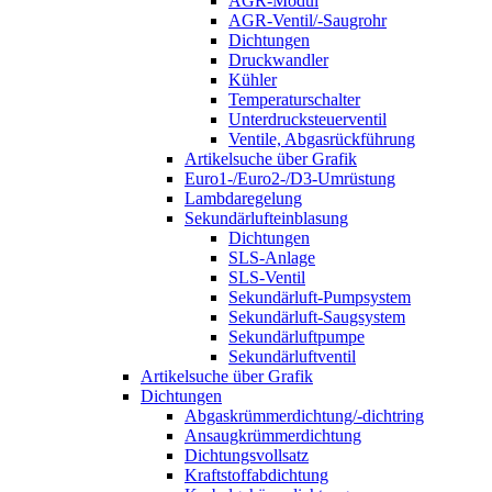
AGR-Modul
AGR-Ventil/-Saugrohr
Dichtungen
Druckwandler
Kühler
Temperaturschalter
Unterdrucksteuerventil
Ventile, Abgasrückführung
Artikelsuche über Grafik
Euro1-/Euro2-/D3-Umrüstung
Lambdaregelung
Sekundärlufteinblasung
Dichtungen
SLS-Anlage
SLS-Ventil
Sekundärluft-Pumpsystem
Sekundärluft-Saugsystem
Sekundärluftpumpe
Sekundärluftventil
Artikelsuche über Grafik
Dichtungen
Abgaskrümmerdichtung/-dichtring
Ansaugkrümmerdichtung
Dichtungsvollsatz
Kraftstoffabdichtung