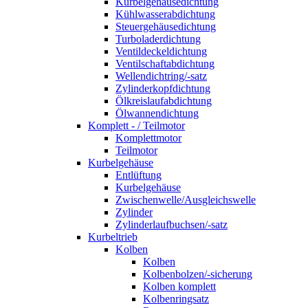
Kurbelgehäusedichtung
Kühlwasserabdichtung
Steuergehäusedichtung
Turboladerdichtung
Ventildeckeldichtung
Ventilschaftabdichtung
Wellendichtring/-satz
Zylinderkopfdichtung
Ölkreislaufabdichtung
Ölwannendichtung
Komplett - / Teilmotor
Komplettmotor
Teilmotor
Kurbelgehäuse
Entlüftung
Kurbelgehäuse
Zwischenwelle/Ausgleichswelle
Zylinder
Zylinderlaufbuchsen/-satz
Kurbeltrieb
Kolben
Kolben
Kolbenbolzen/-sicherung
Kolben komplett
Kolbenringsatz