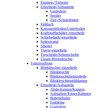
Einstieg-/Türholm
Einzelteile/Anbauteile
Gasfedern
Spoiler
Zier-/Schutzleisten
Faltdach
Karosserieboden/Unterboden
Kraftstoffbehälter-/einzelteile
Schiebedach/-einzelteile
Seitenwand
Spiegel
Türen/-einzelteile
Türscheibe/Seitenscheibe
Zusatz-Bremsleuchte
Fahrzeugfront
Blinkleuchte/-einzelteile
Blinkleuchte
Blinkleuchteneinzelteile
Blinkleuchtenglühlampe
Einzelteile/Anbauteile
Abdeckungen/Kappen
Aufnahme/Träger/Rahmen
Batteriehalter
Embleme
Gasfedern