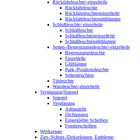
Rückfahrleuchte/-einzelteile
Rückfahrleuchte
Rückfahrleuchteneinzelteile
Rückfahrleuchtenglühlampe
Schlußleuchte/-einzelteile
Schlußleuchte
Schlußleuchteneinzelteile
Schlußleuchtenglühlampe
Seiten-/Begrenzungsleuchte/-einzelteile
Begrenzungsleuchte
Einzelteile
Glühlampe
Park-/Positionsleuchte
Seitenleuchten
Türleuchte
Warnleuchte/-einzelteile
Verglasung/Spiegel
Spiegel
Verglasung
Anbauteile
Dichtungen
Eingeklebte Scheiben
Fensterscheiben
Werkzeuge
Zier-/Schutz-/Dekorleisten, Embleme,