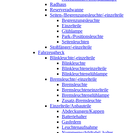
Radhaus
Reserveradwanne
Seiten-/Begrenzungsleuchte/-einzelteile
Begrenzungsleuchte
Einzelteile
Glühlampe
Park-/Positionsleuchte
Seitenleuchten
Stoßfänger/-einzelteile
Fahrzeugheck
Blinkleuchte/-einzelteile
Blinkleuchte
Blinkleuchteneinzelteile
Blinkleuchtenglühlampe
Bremsleuchte/-einzelteile
Bremsleuchte
Bremsleuchteneinzelteile
Bremsleuchtenglühlampe
Zusatz-Bremsleuchte
Einzelteile/Anbauteile
Abdeckungen/Kappen
Batteriehalter
Gasfedern
Leuchtenaufnahme
Nummernschildtafel/-halter