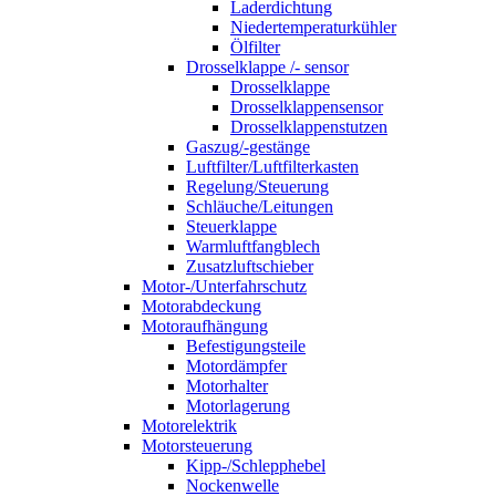
Laderdichtung
Niedertemperaturkühler
Ölfilter
Drosselklappe /- sensor
Drosselklappe
Drosselklappensensor
Drosselklappenstutzen
Gaszug/-gestänge
Luftfilter/Luftfilterkasten
Regelung/Steuerung
Schläuche/Leitungen
Steuerklappe
Warmluftfangblech
Zusatzluftschieber
Motor-/Unterfahrschutz
Motorabdeckung
Motoraufhängung
Befestigungsteile
Motordämpfer
Motorhalter
Motorlagerung
Motorelektrik
Motorsteuerung
Kipp-/Schlepphebel
Nockenwelle