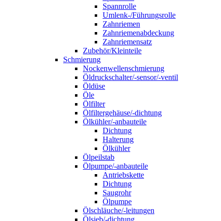
Spannrolle
Umlenk-/Führungsrolle
Zahnriemen
Zahnriemenabdeckung
Zahnriemensatz
Zubehör/Kleinteile
Schmierung
Nockenwellenschmierung
Öldruckschalter/-sensor/-ventil
Öldüse
Öle
Ölfilter
Ölfiltergehäuse/-dichtung
Ölkühler/-anbauteile
Dichtung
Halterung
Ölkühler
Ölpeilstab
Ölpumpe/-anbauteile
Antriebskette
Dichtung
Saugrohr
Ölpumpe
Ölschläuche/-leitungen
Ölsieb/-dichtung