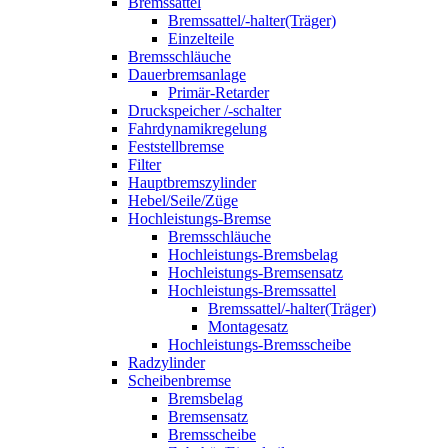
Bremssattel
Bremssattel/-halter(Träger)
Einzelteile
Bremsschläuche
Dauerbremsanlage
Primär-Retarder
Druckspeicher /-schalter
Fahrdynamikregelung
Feststellbremse
Filter
Hauptbremszylinder
Hebel/Seile/Züge
Hochleistungs-Bremse
Bremsschläuche
Hochleistungs-Bremsbelag
Hochleistungs-Bremsensatz
Hochleistungs-Bremssattel
Bremssattel/-halter(Träger)
Montagesatz
Hochleistungs-Bremsscheibe
Radzylinder
Scheibenbremse
Bremsbelag
Bremsensatz
Bremsscheibe