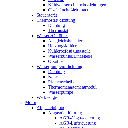
Kühlwasserschläuche/-leitungen
Ölschläuche/-leitungen
Steuergerät
Thermostat/-dichtung
Dichtung
Thermostat
Wasser-/Ölkühler
Ausgleichsbehälter
Heizungskühler
Kühlerbefestigungsteile
Wasserkühler/Einzelteile
Ölkühler
Wasserpumpen/-dichtung
Dichtung
Nabe
Riemenscheibe
Thermomanagementmodul
Wasserpumpe
Werkzeuge
Motor
Abgasreinigung
Abgasrückführung
AGR-Abgassteuerung
AGR-Luftsteuerung