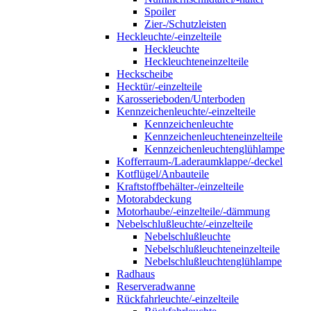
Spoiler
Zier-/Schutzleisten
Heckleuchte/-einzelteile
Heckleuchte
Heckleuchteneinzelteile
Heckscheibe
Hecktür/-einzelteile
Karosserieboden/Unterboden
Kennzeichenleuchte/-einzelteile
Kennzeichenleuchte
Kennzeichenleuchteneinzelteile
Kennzeichenleuchtenglühlampe
Kofferraum-/Laderaumklappe/-deckel
Kotflügel/Anbauteile
Kraftstoffbehälter-/einzelteile
Motorabdeckung
Motorhaube/-einzelteile/-dämmung
Nebelschlußleuchte/-einzelteile
Nebelschlußleuchte
Nebelschlußleuchteneinzelteile
Nebelschlußleuchtenglühlampe
Radhaus
Reserveradwanne
Rückfahrleuchte/-einzelteile