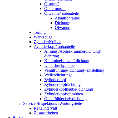
Ölsumpf
Ölthermostat
Ölwanne/-anbauteile
Ablaßschraube
Dichtung
Ölwanne
Tuning
Werkzeuge
Zylinder/Kolben
Zylinderkopf/-anbauteile
Ansaug-/Abgaskrümmerdichtung/-
dichtring
Kühlmittelstutzen/-dichtung
Unterdruckpumpe
Ventilführung/-dichtung/-einstellung
Wellendichtringe
Zylinderkopf
Zylinderkopfdichtung
Zylinderkopfhaube/-dichtung
Zylinderkopfschrauben
Öleinfülldeckel/-dichtung
Service-/Inspektions-/Wartungsteile
Regelintervall
Zusatzarbeiten
Busse