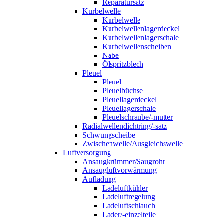
Reparatursatz
Kurbelwelle
Kurbelwelle
Kurbelwellenlagerdeckel
Kurbelwellenlagerschale
Kurbelwellenscheiben
Nabe
Ölspritzblech
Pleuel
Pleuel
Pleuelbüchse
Pleuellagerdeckel
Pleuellagerschale
Pleuelschraube/-mutter
Radialwellendichtring/-satz
Schwungscheibe
Zwischenwelle/Ausgleichswelle
Luftversorgung
Ansaugkrümmer/Saugrohr
Ansaugluftvorwärmung
Aufladung
Ladeluftkühler
Ladeluftregelung
Ladeluftschlauch
Lader/-einzelteile