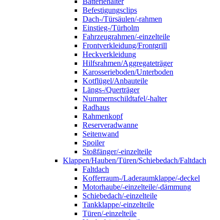
Batteriehalter
Befestigungsclips
Dach-/Türsäulen/-rahmen
Einstieg-/Türholm
Fahrzeugrahmen/-einzelteile
Frontverkleidung/Frontgrill
Heckverkleidung
Hilfsrahmen/Aggregateträger
Karosserieboden/Unterboden
Kotflügel/Anbauteile
Längs-/Querträger
Nummernschildtafel/-halter
Radhaus
Rahmenkopf
Reserveradwanne
Seitenwand
Spoiler
Stoßfänger/-einzelteile
Klappen/Hauben/Türen/Schiebedach/Faltdach
Faltdach
Kofferraum-/Laderaumklappe/-deckel
Motorhaube/-einzelteile/-dämmung
Schiebedach/-einzelteile
Tankklappe/-einzelteile
Türen/-einzelteile