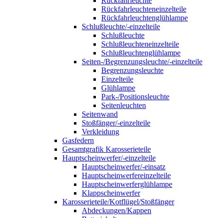
Rückfahrleuchte
Rückfahrleuchteneinzelteile
Rückfahrleuchtenglühlampe
Schlußleuchte/-einzelteile
Schlußleuchte
Schlußleuchteneinzelteile
Schlußleuchtenglühlampe
Seiten-/Begrenzungsleuchte/-einzelteile
Begrenzungsleuchte
Einzelteile
Glühlampe
Park-/Positionsleuchte
Seitenleuchten
Seitenwand
Stoßfänger/-einzelteile
Verkleidung
Gasfedern
Gesamtgrafik Karosserieteile
Hauptscheinwerfer/-einzelteile
Hauptscheinwerfer/-einsatz
Hauptscheinwerfereinzelteile
Hauptscheinwerferglühlampe
Klappscheinwerfer
Karosserieteile/Kotflügel/Stoßfänger
Abdeckungen/Kappen