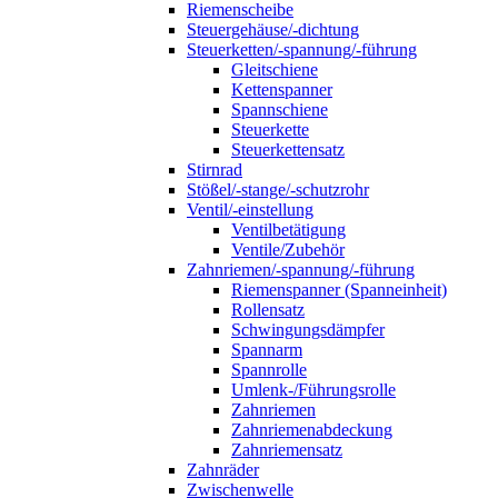
Riemenscheibe
Steuergehäuse/-dichtung
Steuerketten/-spannung/-führung
Gleitschiene
Kettenspanner
Spannschiene
Steuerkette
Steuerkettensatz
Stirnrad
Stößel/-stange/-schutzrohr
Ventil/-einstellung
Ventilbetätigung
Ventile/Zubehör
Zahnriemen/-spannung/-führung
Riemenspanner (Spanneinheit)
Rollensatz
Schwingungsdämpfer
Spannarm
Spannrolle
Umlenk-/Führungsrolle
Zahnriemen
Zahnriemenabdeckung
Zahnriemensatz
Zahnräder
Zwischenwelle