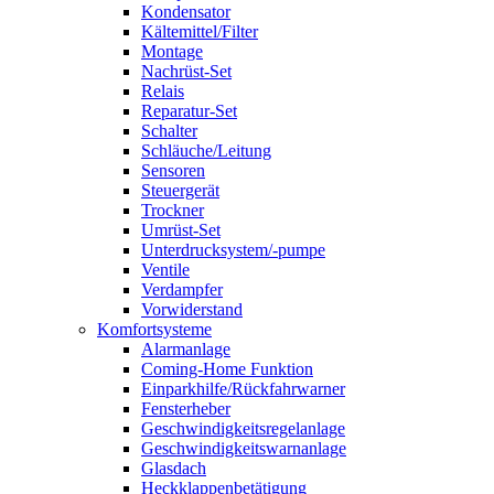
Kondensator
Kältemittel/Filter
Montage
Nachrüst-Set
Relais
Reparatur-Set
Schalter
Schläuche/Leitung
Sensoren
Steuergerät
Trockner
Umrüst-Set
Unterdrucksystem/-pumpe
Ventile
Verdampfer
Vorwiderstand
Komfortsysteme
Alarmanlage
Coming-Home Funktion
Einparkhilfe/Rückfahrwarner
Fensterheber
Geschwindigkeitsregelanlage
Geschwindigkeitswarnanlage
Glasdach
Heckklappenbetätigung