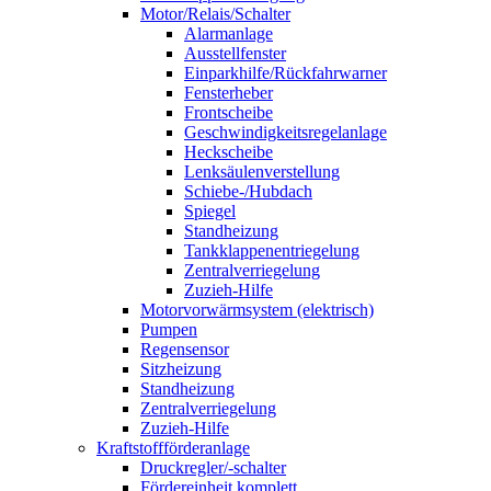
Motor/Relais/Schalter
Alarmanlage
Ausstellfenster
Einparkhilfe/Rückfahrwarner
Fensterheber
Frontscheibe
Geschwindigkeitsregelanlage
Heckscheibe
Lenksäulenverstellung
Schiebe-/Hubdach
Spiegel
Standheizung
Tankklappenentriegelung
Zentralverriegelung
Zuzieh-Hilfe
Motorvorwärmsystem (elektrisch)
Pumpen
Regensensor
Sitzheizung
Standheizung
Zentralverriegelung
Zuzieh-Hilfe
Kraftstoffförderanlage
Druckregler/-schalter
Fördereinheit komplett