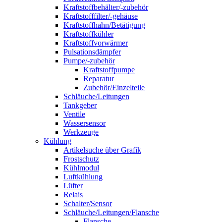
Kraftstoffbehälter/-zubehör
Kraftstofffilter/-gehäuse
Kraftstoffhahn/Betätigung
Kraftstoffkühler
Kraftstoffvorwärmer
Pulsationsdämpfer
Pumpe/-zubehör
Kraftstoffpumpe
Reparatur
Zubehör/Einzelteile
Schläuche/Leitungen
Tankgeber
Ventile
Wassersensor
Werkzeuge
Kühlung
Artikelsuche über Grafik
Frostschutz
Kühlmodul
Luftkühlung
Lüfter
Relais
Schalter/Sensor
Schläuche/Leitungen/Flansche
Flansche