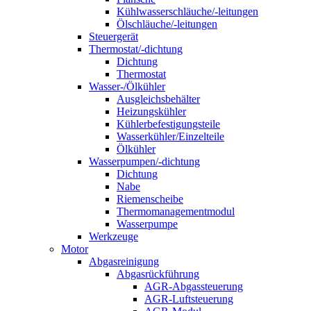
Kühlwasserschläuche/-leitungen
Ölschläuche/-leitungen
Steuergerät
Thermostat/-dichtung
Dichtung
Thermostat
Wasser-/Ölkühler
Ausgleichsbehälter
Heizungskühler
Kühlerbefestigungsteile
Wasserkühler/Einzelteile
Ölkühler
Wasserpumpen/-dichtung
Dichtung
Nabe
Riemenscheibe
Thermomanagementmodul
Wasserpumpe
Werkzeuge
Motor
Abgasreinigung
Abgasrückführung
AGR-Abgassteuerung
AGR-Luftsteuerung