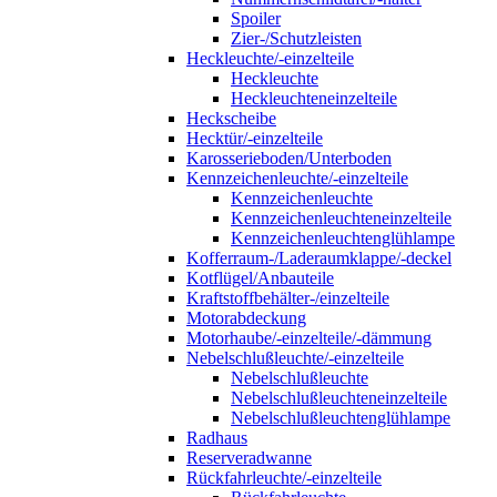
Spoiler
Zier-/Schutzleisten
Heckleuchte/-einzelteile
Heckleuchte
Heckleuchteneinzelteile
Heckscheibe
Hecktür/-einzelteile
Karosserieboden/Unterboden
Kennzeichenleuchte/-einzelteile
Kennzeichenleuchte
Kennzeichenleuchteneinzelteile
Kennzeichenleuchtenglühlampe
Kofferraum-/Laderaumklappe/-deckel
Kotflügel/Anbauteile
Kraftstoffbehälter-/einzelteile
Motorabdeckung
Motorhaube/-einzelteile/-dämmung
Nebelschlußleuchte/-einzelteile
Nebelschlußleuchte
Nebelschlußleuchteneinzelteile
Nebelschlußleuchtenglühlampe
Radhaus
Reserveradwanne
Rückfahrleuchte/-einzelteile