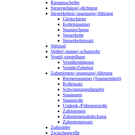
Riemenscheibe
Steuergehäuse/-dichtung
Steuerketten/-spannung/-führung
Gleitschiene
Kettenspanner
Spannschiene
Steuerkette
Steuerkettensatz
Stirnrad
Stößel/-stange/-schutzrohr
Ventil/-einstellung
Ventilbetätigung
Ventile/Zubehör
Zahnriemen/-spannung/-führung
Riemenspanner (Spanneinheit)
Rollensatz
Schwingungsdämpfer
Spannarm
Spannrolle
Umlenk-/Führungsrolle
Zahnriemen
Zahnriemenabdeckung
Zahnriemensatz
Zahnräder
Zwischenwelle