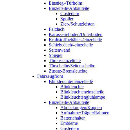
Einstieg-/Türholm
Einzelteile/Anbauteile
Gasfedern
Spoiler
Zier-/Schutzleisten
Faltdach
Karosserieboden/Unterboden
Kraftstoffbehälter-/einzelteile
Schiebedach/-einzelteile
Seitenwand
Spiegel
Türen/-einzelteile
Türscheibe/Seitenscheibe
Zusatz-Bremsleuchte
Fahrzeugfront
Blinkleuchte/-einzelteile
Blinkleuchte
Blinkleuchteneinzelteile
Blinkleuchtenglühlampe
Einzelteile/Anbauteile
Abdeckungen/Kappen
Aufnahme/Träger/Rahmen
Batteriehalter
Embleme
Gasfedern