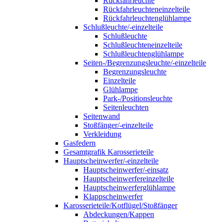
Rückfahrleuchte
Rückfahrleuchteneinzelteile
Rückfahrleuchtenglühlampe
Schlußleuchte/-einzelteile
Schlußleuchte
Schlußleuchteneinzelteile
Schlußleuchtenglühlampe
Seiten-/Begrenzungsleuchte/-einzelteile
Begrenzungsleuchte
Einzelteile
Glühlampe
Park-/Positionsleuchte
Seitenleuchten
Seitenwand
Stoßfänger/-einzelteile
Verkleidung
Gasfedern
Gesamtgrafik Karosserieteile
Hauptscheinwerfer/-einzelteile
Hauptscheinwerfer/-einsatz
Hauptscheinwerfereinzelteile
Hauptscheinwerferglühlampe
Klappscheinwerfer
Karosserieteile/Kotflügel/Stoßfänger
Abdeckungen/Kappen