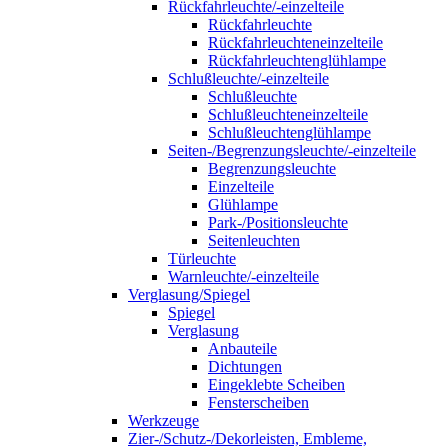
Rückfahrleuchte/-einzelteile
Rückfahrleuchte
Rückfahrleuchteneinzelteile
Rückfahrleuchtenglühlampe
Schlußleuchte/-einzelteile
Schlußleuchte
Schlußleuchteneinzelteile
Schlußleuchtenglühlampe
Seiten-/Begrenzungsleuchte/-einzelteile
Begrenzungsleuchte
Einzelteile
Glühlampe
Park-/Positionsleuchte
Seitenleuchten
Türleuchte
Warnleuchte/-einzelteile
Verglasung/Spiegel
Spiegel
Verglasung
Anbauteile
Dichtungen
Eingeklebte Scheiben
Fensterscheiben
Werkzeuge
Zier-/Schutz-/Dekorleisten, Embleme,