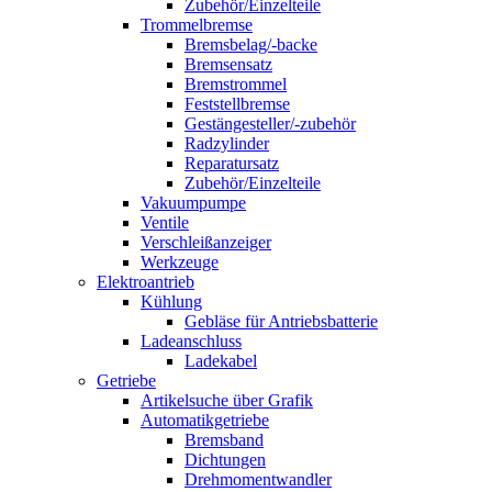
Zubehör/Einzelteile
Trommelbremse
Bremsbelag/-backe
Bremsensatz
Bremstrommel
Feststellbremse
Gestängesteller/-zubehör
Radzylinder
Reparatursatz
Zubehör/Einzelteile
Vakuumpumpe
Ventile
Verschleißanzeiger
Werkzeuge
Elektroantrieb
Kühlung
Gebläse für Antriebsbatterie
Ladeanschluss
Ladekabel
Getriebe
Artikelsuche über Grafik
Automatikgetriebe
Bremsband
Dichtungen
Drehmomentwandler