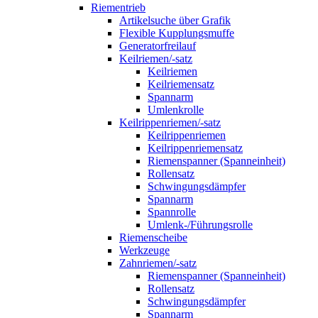
Riementrieb
Artikelsuche über Grafik
Flexible Kupplungsmuffe
Generatorfreilauf
Keilriemen/-satz
Keilriemen
Keilriemensatz
Spannarm
Umlenkrolle
Keilrippenriemen/-satz
Keilrippenriemen
Keilrippenriemensatz
Riemenspanner (Spanneinheit)
Rollensatz
Schwingungsdämpfer
Spannarm
Spannrolle
Umlenk-/Führungsrolle
Riemenscheibe
Werkzeuge
Zahnriemen/-satz
Riemenspanner (Spanneinheit)
Rollensatz
Schwingungsdämpfer
Spannarm