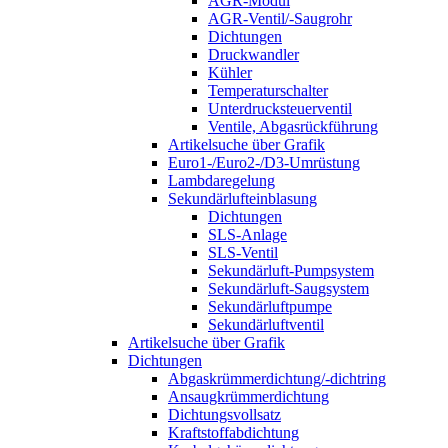
AGR-Modul
AGR-Ventil/-Saugrohr
Dichtungen
Druckwandler
Kühler
Temperaturschalter
Unterdrucksteuerventil
Ventile, Abgasrückführung
Artikelsuche über Grafik
Euro1-/Euro2-/D3-Umrüstung
Lambdaregelung
Sekundärlufteinblasung
Dichtungen
SLS-Anlage
SLS-Ventil
Sekundärluft-Pumpsystem
Sekundärluft-Saugsystem
Sekundärluftpumpe
Sekundärluftventil
Artikelsuche über Grafik
Dichtungen
Abgaskrümmerdichtung/-dichtring
Ansaugkrümmerdichtung
Dichtungsvollsatz
Kraftstoffabdichtung