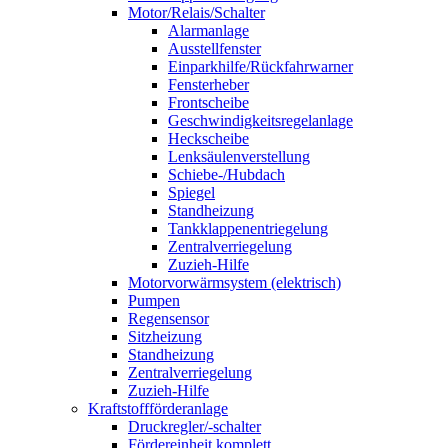
Motor/Relais/Schalter
Alarmanlage
Ausstellfenster
Einparkhilfe/Rückfahrwarner
Fensterheber
Frontscheibe
Geschwindigkeitsregelanlage
Heckscheibe
Lenksäulenverstellung
Schiebe-/Hubdach
Spiegel
Standheizung
Tankklappenentriegelung
Zentralverriegelung
Zuzieh-Hilfe
Motorvorwärmsystem (elektrisch)
Pumpen
Regensensor
Sitzheizung
Standheizung
Zentralverriegelung
Zuzieh-Hilfe
Kraftstoffförderanlage
Druckregler/-schalter
Fördereinheit komplett