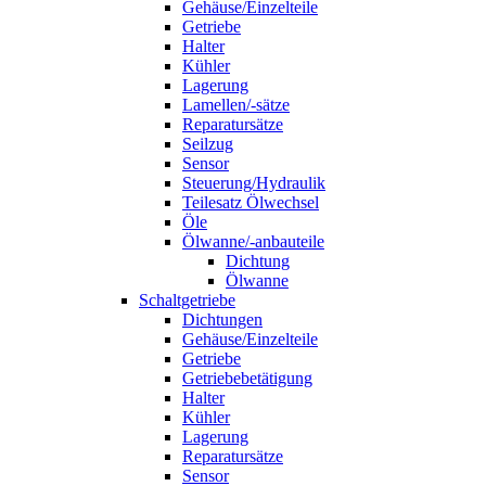
Gehäuse/Einzelteile
Getriebe
Halter
Kühler
Lagerung
Lamellen/-sätze
Reparatursätze
Seilzug
Sensor
Steuerung/Hydraulik
Teilesatz Ölwechsel
Öle
Ölwanne/-anbauteile
Dichtung
Ölwanne
Schaltgetriebe
Dichtungen
Gehäuse/Einzelteile
Getriebe
Getriebebetätigung
Halter
Kühler
Lagerung
Reparatursätze
Sensor