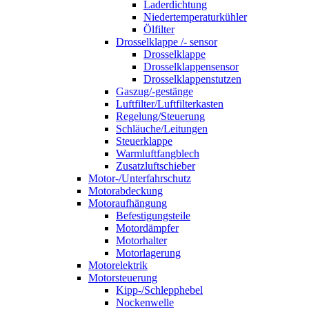
Laderdichtung
Niedertemperaturkühler
Ölfilter
Drosselklappe /- sensor
Drosselklappe
Drosselklappensensor
Drosselklappenstutzen
Gaszug/-gestänge
Luftfilter/Luftfilterkasten
Regelung/Steuerung
Schläuche/Leitungen
Steuerklappe
Warmluftfangblech
Zusatzluftschieber
Motor-/Unterfahrschutz
Motorabdeckung
Motoraufhängung
Befestigungsteile
Motordämpfer
Motorhalter
Motorlagerung
Motorelektrik
Motorsteuerung
Kipp-/Schlepphebel
Nockenwelle