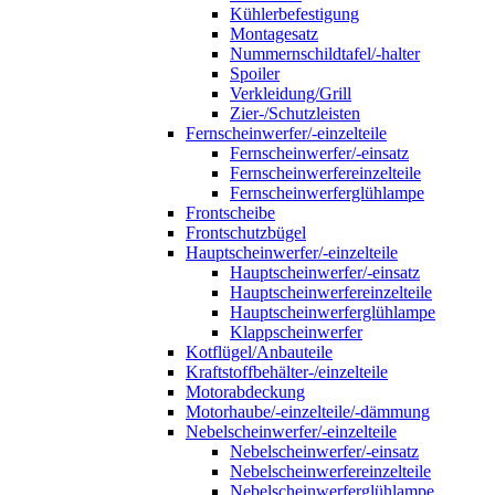
Kühlerbefestigung
Montagesatz
Nummernschildtafel/-halter
Spoiler
Verkleidung/Grill
Zier-/Schutzleisten
Fernscheinwerfer/-einzelteile
Fernscheinwerfer/-einsatz
Fernscheinwerfereinzelteile
Fernscheinwerferglühlampe
Frontscheibe
Frontschutzbügel
Hauptscheinwerfer/-einzelteile
Hauptscheinwerfer/-einsatz
Hauptscheinwerfereinzelteile
Hauptscheinwerferglühlampe
Klappscheinwerfer
Kotflügel/Anbauteile
Kraftstoffbehälter-/einzelteile
Motorabdeckung
Motorhaube/-einzelteile/-dämmung
Nebelscheinwerfer/-einzelteile
Nebelscheinwerfer/-einsatz
Nebelscheinwerfereinzelteile
Nebelscheinwerferglühlampe