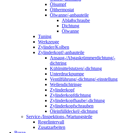
Ölsumpf
Ölthermostat
Ölwanne/-anbauteile
Ablaßschraube
Dichtung
Ölwanne
Tuning
Werkzeuge
Zylinder/Kolben
Zylinderkopf/-anbauteile
Ansaug-/Abgaskrümmerdichtung/-
dichtring
Kühlmittelstutzen/-dichtung
Unterdruckpumpe
Ventilführung/-dichtung/-einstellung
Wellendichtringe
Zylinderkopf
Zylinderkopfdichtung
Zylinderkopfhaube/-dichtung
Zylinderkopfschrauben
Öleinfülldeckel/-dichtung
Service-/Inspektions-/Wartungsteile
Regelintervall
Zusatzarbeiten
Busse