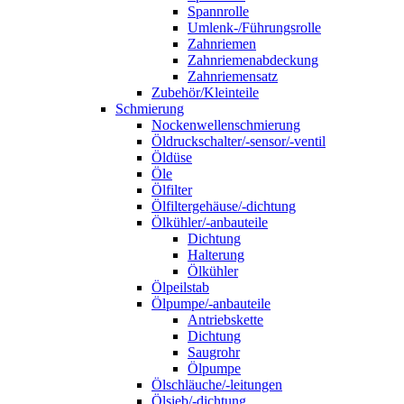
Spannrolle
Umlenk-/Führungsrolle
Zahnriemen
Zahnriemenabdeckung
Zahnriemensatz
Zubehör/Kleinteile
Schmierung
Nockenwellenschmierung
Öldruckschalter/-sensor/-ventil
Öldüse
Öle
Ölfilter
Ölfiltergehäuse/-dichtung
Ölkühler/-anbauteile
Dichtung
Halterung
Ölkühler
Ölpeilstab
Ölpumpe/-anbauteile
Antriebskette
Dichtung
Saugrohr
Ölpumpe
Ölschläuche/-leitungen
Ölsieb/-dichtung