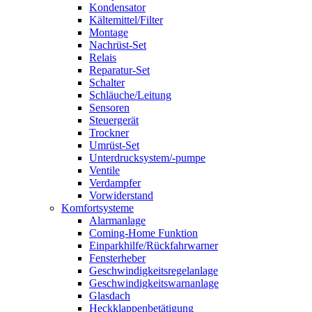
Kondensator
Kältemittel/Filter
Montage
Nachrüst-Set
Relais
Reparatur-Set
Schalter
Schläuche/Leitung
Sensoren
Steuergerät
Trockner
Umrüst-Set
Unterdrucksystem/-pumpe
Ventile
Verdampfer
Vorwiderstand
Komfortsysteme
Alarmanlage
Coming-Home Funktion
Einparkhilfe/Rückfahrwarner
Fensterheber
Geschwindigkeitsregelanlage
Geschwindigkeitswarnanlage
Glasdach
Heckklappenbetätigung