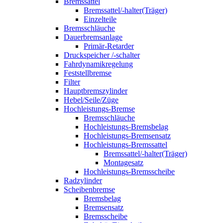
Bremssattel
Bremssattel/-halter(Träger)
Einzelteile
Bremsschläuche
Dauerbremsanlage
Primär-Retarder
Druckspeicher /-schalter
Fahrdynamikregelung
Feststellbremse
Filter
Hauptbremszylinder
Hebel/Seile/Züge
Hochleistungs-Bremse
Bremsschläuche
Hochleistungs-Bremsbelag
Hochleistungs-Bremsensatz
Hochleistungs-Bremssattel
Bremssattel/-halter(Träger)
Montagesatz
Hochleistungs-Bremsscheibe
Radzylinder
Scheibenbremse
Bremsbelag
Bremsensatz
Bremsscheibe