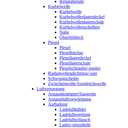
Reparatursatz
Kurbelwelle
Kurbelwelle
Kurbelwellenlagerdeckel
Kurbelwellenlagerschale
Kurbelwellenscheiben
Nabe
Ölspritzblech
Pleuel
Pleuel
Pleuelbüchse
Pleuellagerdeckel
Pleuellagerschale
Pleuelschraube/-mutter
Radialwellendichtring/-satz
Schwungscheibe
Zwischenwelle/Ausgleichswelle
Luftversorgung
Ansaugkrümmer/Saugrohr
Ansaugluftvorwärmung
Aufladung
Ladeluftkühler
Ladeluftregelung
Ladeluftschlauch
Lader/-einzelteile