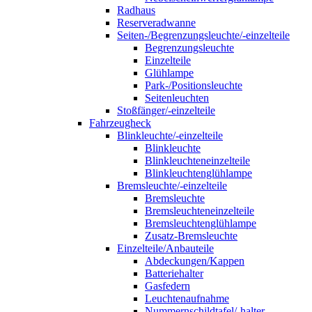
Radhaus
Reserveradwanne
Seiten-/Begrenzungsleuchte/-einzelteile
Begrenzungsleuchte
Einzelteile
Glühlampe
Park-/Positionsleuchte
Seitenleuchten
Stoßfänger/-einzelteile
Fahrzeugheck
Blinkleuchte/-einzelteile
Blinkleuchte
Blinkleuchteneinzelteile
Blinkleuchtenglühlampe
Bremsleuchte/-einzelteile
Bremsleuchte
Bremsleuchteneinzelteile
Bremsleuchtenglühlampe
Zusatz-Bremsleuchte
Einzelteile/Anbauteile
Abdeckungen/Kappen
Batteriehalter
Gasfedern
Leuchtenaufnahme
Nummernschildtafel/-halter