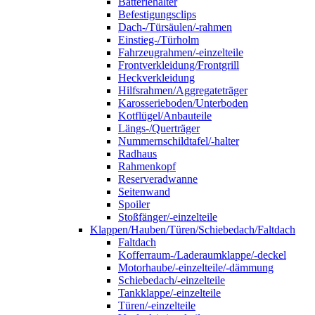
Batteriehalter
Befestigungsclips
Dach-/Türsäulen/-rahmen
Einstieg-/Türholm
Fahrzeugrahmen/-einzelteile
Frontverkleidung/Frontgrill
Heckverkleidung
Hilfsrahmen/Aggregateträger
Karosserieboden/Unterboden
Kotflügel/Anbauteile
Längs-/Querträger
Nummernschildtafel/-halter
Radhaus
Rahmenkopf
Reserveradwanne
Seitenwand
Spoiler
Stoßfänger/-einzelteile
Klappen/Hauben/Türen/Schiebedach/Faltdach
Faltdach
Kofferraum-/Laderaumklappe/-deckel
Motorhaube/-einzelteile/-dämmung
Schiebedach/-einzelteile
Tankklappe/-einzelteile
Türen/-einzelteile