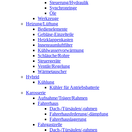
Steuerung/Hydraulik
Synchronringe
Öle
Werkzeuge
Heizung/Lüftung
Bedienelemente
Gebläse-Einzelteile
Heizklappenkasten
Innenraumluftfilter
Kühlwasservorwärmung
Schläuche/Rohre
Steuergeräte
Ventile/Regelung
Wärmetauscher
Hybrid
Kühlung
Kühler für Antriebsbatterie
Karosserie
Aufnahme/Träger/Rahmen
Fahrerhaus
Dach-/Türsäulen/-rahmen
Fahrerhausfederung/-dämpfung
Fahrerhauslagerung
Fahrgastzelle
Dach-/Türsäulen/-rahmen