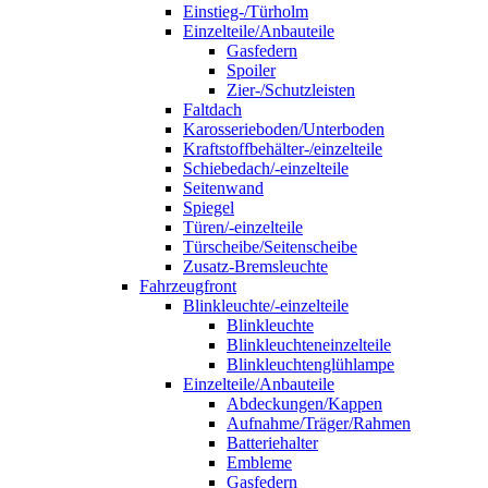
Einstieg-/Türholm
Einzelteile/Anbauteile
Gasfedern
Spoiler
Zier-/Schutzleisten
Faltdach
Karosserieboden/Unterboden
Kraftstoffbehälter-/einzelteile
Schiebedach/-einzelteile
Seitenwand
Spiegel
Türen/-einzelteile
Türscheibe/Seitenscheibe
Zusatz-Bremsleuchte
Fahrzeugfront
Blinkleuchte/-einzelteile
Blinkleuchte
Blinkleuchteneinzelteile
Blinkleuchtenglühlampe
Einzelteile/Anbauteile
Abdeckungen/Kappen
Aufnahme/Träger/Rahmen
Batteriehalter
Embleme
Gasfedern