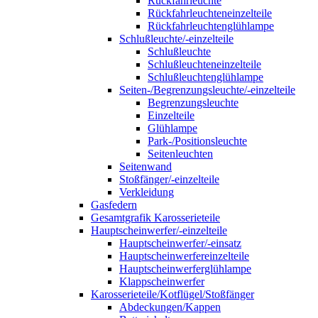
Rückfahrleuchte
Rückfahrleuchteneinzelteile
Rückfahrleuchtenglühlampe
Schlußleuchte/-einzelteile
Schlußleuchte
Schlußleuchteneinzelteile
Schlußleuchtenglühlampe
Seiten-/Begrenzungsleuchte/-einzelteile
Begrenzungsleuchte
Einzelteile
Glühlampe
Park-/Positionsleuchte
Seitenleuchten
Seitenwand
Stoßfänger/-einzelteile
Verkleidung
Gasfedern
Gesamtgrafik Karosserieteile
Hauptscheinwerfer/-einzelteile
Hauptscheinwerfer/-einsatz
Hauptscheinwerfereinzelteile
Hauptscheinwerferglühlampe
Klappscheinwerfer
Karosserieteile/Kotflügel/Stoßfänger
Abdeckungen/Kappen