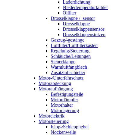
Laderdichtung
Niedertemperaturkühler
Ölfilter
Drosselklappe /- sensor
Drosselklappe
Drosselklappensensor
Drosselklappenstutzen
Gaszug/-gestänge
Luftfilter/Luftfilterkasten
Regelung/Steuerung
Schläuche/Leitungen
Steuerklappe
Warmluftfangblech
Zusatzluftschieber
Motor-/Unterfahrschutz
Motorabdeckung
Motoraufhängung
Befestigungsteile
Motordämpfer
Motorhalter
Motorlagerung
Motorelektrik
Motorsteuerung
Kipp-/Schlepphebel
Nockenwelle