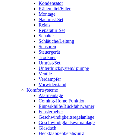
Kondensator
Kältemittel/Filter
Montage
Nachrüst-Set
Relais
Reparatur-Set
Schalter
Schläuche/Leitung
Sensoren
Steuergerät
Trockner
Umrüst-Set
Unterdrucksystem/-pumpe
Ventile
Verdampfer
Vorwiderstand
Komfortsysteme
Alarmanlage
Coming-Home Funktion
Einparkhilfe/Rückfahrwarner
Fensterheber
Geschwindigkeitsregelanlage
Geschwindigkeitswarnanlage
Glasdach
Heckklappenbetätigung