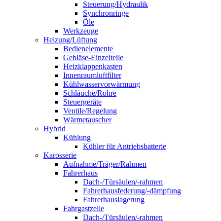
Steuerung/Hydraulik
Synchronringe
Öle
Werkzeuge
Heizung/Lüftung
Bedienelemente
Gebläse-Einzelteile
Heizklappenkasten
Innenraumluftfilter
Kühlwasservorwärmung
Schläuche/Rohre
Steuergeräte
Ventile/Regelung
Wärmetauscher
Hybrid
Kühlung
Kühler für Antriebsbatterie
Karosserie
Aufnahme/Träger/Rahmen
Fahrerhaus
Dach-/Türsäulen/-rahmen
Fahrerhausfederung/-dämpfung
Fahrerhauslagerung
Fahrgastzelle
Dach-/Türsäulen/-rahmen