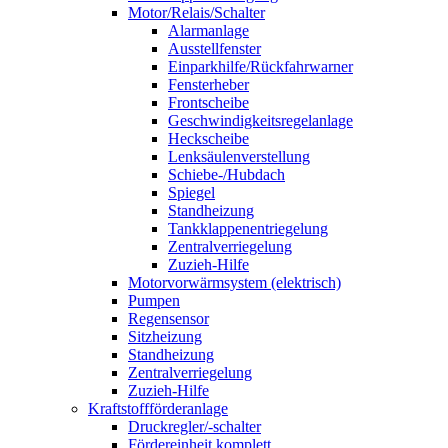
Motor/Relais/Schalter
Alarmanlage
Ausstellfenster
Einparkhilfe/Rückfahrwarner
Fensterheber
Frontscheibe
Geschwindigkeitsregelanlage
Heckscheibe
Lenksäulenverstellung
Schiebe-/Hubdach
Spiegel
Standheizung
Tankklappenentriegelung
Zentralverriegelung
Zuzieh-Hilfe
Motorvorwärmsystem (elektrisch)
Pumpen
Regensensor
Sitzheizung
Standheizung
Zentralverriegelung
Zuzieh-Hilfe
Kraftstoffförderanlage
Druckregler/-schalter
Fördereinheit komplett