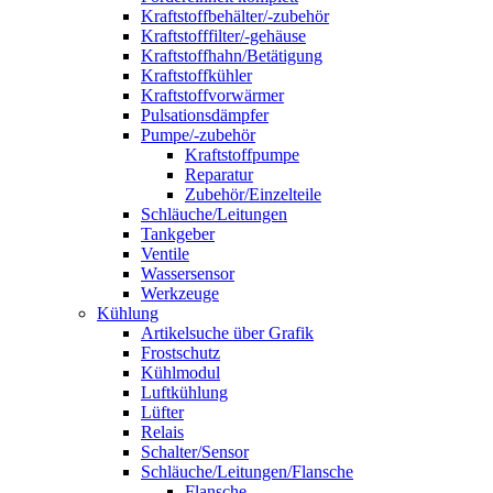
Kraftstoffbehälter/-zubehör
Kraftstofffilter/-gehäuse
Kraftstoffhahn/Betätigung
Kraftstoffkühler
Kraftstoffvorwärmer
Pulsationsdämpfer
Pumpe/-zubehör
Kraftstoffpumpe
Reparatur
Zubehör/Einzelteile
Schläuche/Leitungen
Tankgeber
Ventile
Wassersensor
Werkzeuge
Kühlung
Artikelsuche über Grafik
Frostschutz
Kühlmodul
Luftkühlung
Lüfter
Relais
Schalter/Sensor
Schläuche/Leitungen/Flansche
Flansche