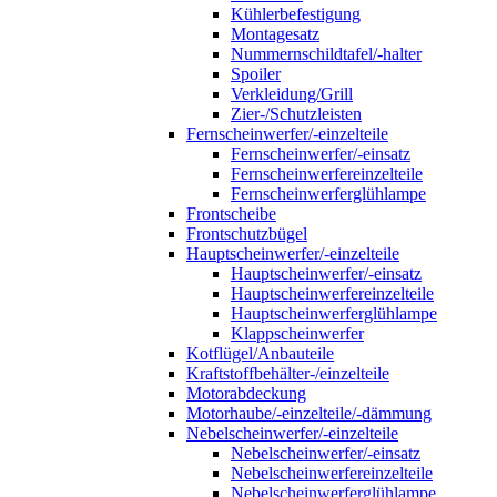
Kühlerbefestigung
Montagesatz
Nummernschildtafel/-halter
Spoiler
Verkleidung/Grill
Zier-/Schutzleisten
Fernscheinwerfer/-einzelteile
Fernscheinwerfer/-einsatz
Fernscheinwerfereinzelteile
Fernscheinwerferglühlampe
Frontscheibe
Frontschutzbügel
Hauptscheinwerfer/-einzelteile
Hauptscheinwerfer/-einsatz
Hauptscheinwerfereinzelteile
Hauptscheinwerferglühlampe
Klappscheinwerfer
Kotflügel/Anbauteile
Kraftstoffbehälter-/einzelteile
Motorabdeckung
Motorhaube/-einzelteile/-dämmung
Nebelscheinwerfer/-einzelteile
Nebelscheinwerfer/-einsatz
Nebelscheinwerfereinzelteile
Nebelscheinwerferglühlampe