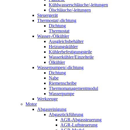
Kühlwasserschläuche/-leitungen
Ölschläuche/-leitungen
Steuergerät
Thermostat/-dichtung
Dichtung
Thermostat
Wasser-/Ölkühler
Ausgleichsbehälter
Heizungskühler
Kühlerbefestigungsteile
Wasserkühler/Einzelteile
Ölkühler
Wasserpumpen/-dichtung
Dichtung
Nabe
Riemenscheibe
Thermomanagementmodul
Wasserpumpe
Werkzeuge
Motor
Abgasreinigung
Abgasrückführung
AGR-Abgassteuerung
AGR-Luftsteuerung