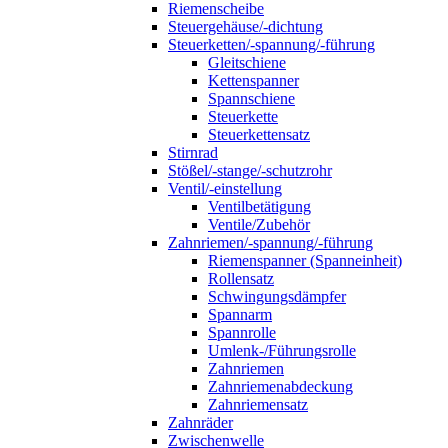
Riemenscheibe
Steuergehäuse/-dichtung
Steuerketten/-spannung/-führung
Gleitschiene
Kettenspanner
Spannschiene
Steuerkette
Steuerkettensatz
Stirnrad
Stößel/-stange/-schutzrohr
Ventil/-einstellung
Ventilbetätigung
Ventile/Zubehör
Zahnriemen/-spannung/-führung
Riemenspanner (Spanneinheit)
Rollensatz
Schwingungsdämpfer
Spannarm
Spannrolle
Umlenk-/Führungsrolle
Zahnriemen
Zahnriemenabdeckung
Zahnriemensatz
Zahnräder
Zwischenwelle