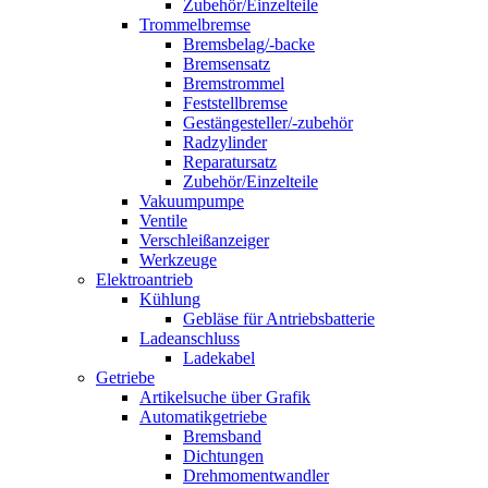
Zubehör/Einzelteile
Trommelbremse
Bremsbelag/-backe
Bremsensatz
Bremstrommel
Feststellbremse
Gestängesteller/-zubehör
Radzylinder
Reparatursatz
Zubehör/Einzelteile
Vakuumpumpe
Ventile
Verschleißanzeiger
Werkzeuge
Elektroantrieb
Kühlung
Gebläse für Antriebsbatterie
Ladeanschluss
Ladekabel
Getriebe
Artikelsuche über Grafik
Automatikgetriebe
Bremsband
Dichtungen
Drehmomentwandler