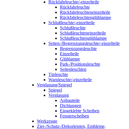
Rückfahrleuchte/-einzelteile
Rückfahrleuchte
Rückfahrleuchteneinzelteile
Rückfahrleuchtenglühlampe
Schlußleuchte/-einzelteile
Schlußleuchte
Schlußleuchteneinzelteile
Schlußleuchtenglühlampe
Seiten-/Begrenzungsleuchte/-einzelteile
Begrenzungsleuchte
Einzelteile
Glühlampe
Park-/Positionsleuchte
Seitenleuchten
Türleuchte
Warnleuchte/-einzelteile
Verglasung/Spiegel
Spiegel
Verglasung
Anbauteile
Dichtungen
Eingeklebte Scheiben
Fensterscheiben
Werkzeuge
Zier-/Schutz-/Dekorleisten, Embleme,