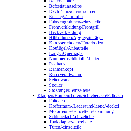
Batteriehalter
Befestigungsclips
Dach-/Türsäulen/-rahmen
Einstieg-/Türholm
Fahrzeugrahmen/-einzelteile
Frontverkleidung/Frontgrill
Heckverkleidung
Hilfsrahmen/Aggregateträger
Karosserieboden/Unterboden
Kotflügel/Anbauteile
Längs-/Querträger
Nummernschildtafel/-halter
Radhaus
Rahmenkopf
Reserveradwanne
Seitenwand
Spoiler
Stoßfänger/-einzelteile
Klappen/Hauben/Türen/Schiebedach/Faltdach
Faltdach
Kofferraum-/Laderaumklappe/-deckel
Motorhaube/-einzelteile/-dämmung
Schiebedach/-einzelteile
Tankklappe/-einzelteile
Türen/-einzelteile