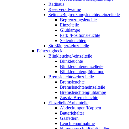
Radhaus
Reserveradwanne
Seiten-/Begrenzungsleuchte/-einzelteile
Begrenzungsleuchte
Einzelteile
Glühlampe
Park-/Positionsleuchte
Seitenleuchten
Stoßfänger/-einzelteile
Fahrzeugheck
Blinkleuchte/-einzelteile
Blinkleuchte
Blinkleuchteneinzelteile
Blinkleuchtenglühlampe
Bremsleuchte/-einzelteile
Bremsleuchte
Bremsleuchteneinzelteile
Bremsleuchtenglühlampe
Zusatz-Bremsleuchte
Einzelteile/Anbauteile
Abdeckungen/Kappen
Batteriehalter
Gasfedern
Leuchtenaufnahme
Nummernschildtafel/-halter