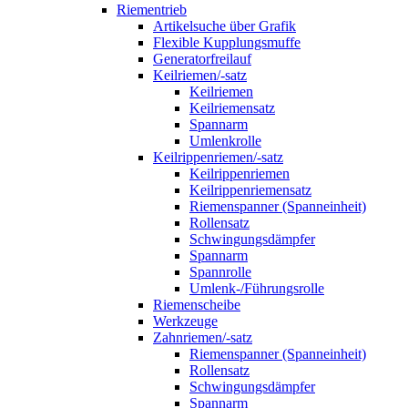
Riementrieb
Artikelsuche über Grafik
Flexible Kupplungsmuffe
Generatorfreilauf
Keilriemen/-satz
Keilriemen
Keilriemensatz
Spannarm
Umlenkrolle
Keilrippenriemen/-satz
Keilrippenriemen
Keilrippenriemensatz
Riemenspanner (Spanneinheit)
Rollensatz
Schwingungsdämpfer
Spannarm
Spannrolle
Umlenk-/Führungsrolle
Riemenscheibe
Werkzeuge
Zahnriemen/-satz
Riemenspanner (Spanneinheit)
Rollensatz
Schwingungsdämpfer
Spannarm