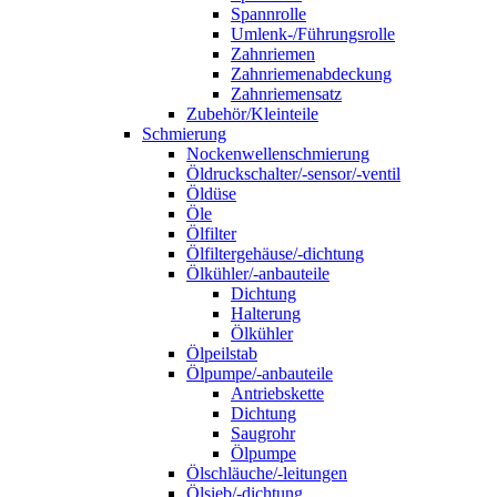
Spannrolle
Umlenk-/Führungsrolle
Zahnriemen
Zahnriemenabdeckung
Zahnriemensatz
Zubehör/Kleinteile
Schmierung
Nockenwellenschmierung
Öldruckschalter/-sensor/-ventil
Öldüse
Öle
Ölfilter
Ölfiltergehäuse/-dichtung
Ölkühler/-anbauteile
Dichtung
Halterung
Ölkühler
Ölpeilstab
Ölpumpe/-anbauteile
Antriebskette
Dichtung
Saugrohr
Ölpumpe
Ölschläuche/-leitungen
Ölsieb/-dichtung