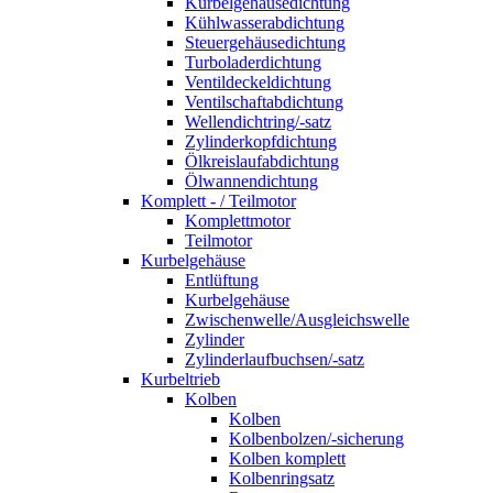
Kurbelgehäusedichtung
Kühlwasserabdichtung
Steuergehäusedichtung
Turboladerdichtung
Ventildeckeldichtung
Ventilschaftabdichtung
Wellendichtring/-satz
Zylinderkopfdichtung
Ölkreislaufabdichtung
Ölwannendichtung
Komplett - / Teilmotor
Komplettmotor
Teilmotor
Kurbelgehäuse
Entlüftung
Kurbelgehäuse
Zwischenwelle/Ausgleichswelle
Zylinder
Zylinderlaufbuchsen/-satz
Kurbeltrieb
Kolben
Kolben
Kolbenbolzen/-sicherung
Kolben komplett
Kolbenringsatz