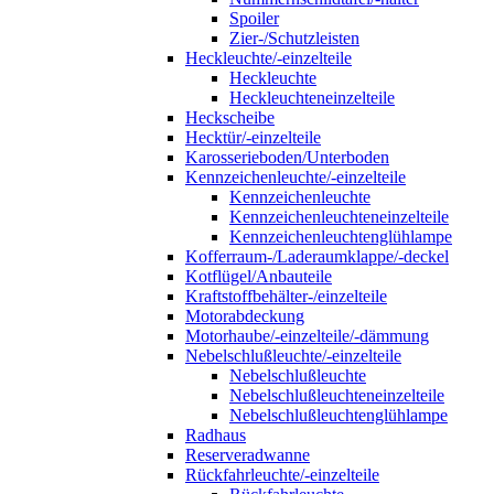
Spoiler
Zier-/Schutzleisten
Heckleuchte/-einzelteile
Heckleuchte
Heckleuchteneinzelteile
Heckscheibe
Hecktür/-einzelteile
Karosserieboden/Unterboden
Kennzeichenleuchte/-einzelteile
Kennzeichenleuchte
Kennzeichenleuchteneinzelteile
Kennzeichenleuchtenglühlampe
Kofferraum-/Laderaumklappe/-deckel
Kotflügel/Anbauteile
Kraftstoffbehälter-/einzelteile
Motorabdeckung
Motorhaube/-einzelteile/-dämmung
Nebelschlußleuchte/-einzelteile
Nebelschlußleuchte
Nebelschlußleuchteneinzelteile
Nebelschlußleuchtenglühlampe
Radhaus
Reserveradwanne
Rückfahrleuchte/-einzelteile