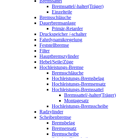
Bremssattel
Bremssattel/-halter(Träger)
Einzelteile
Bremsschläuche
Dauerbremsanlage
Primär-Retarder
Druckspeicher /-schalter
Fahrdynamikregelung
Feststellbremse
Filter
Hauptbremszylinder
Hebel/Seile/Züge
Hochleistungs-Bremse
Bremsschläuche
Hochleistungs-Bremsbelag
Hochleistungs-Bremsensatz
Hochleistungs-Bremssattel
Bremssattel/-halter(Träger)
Montagesatz
Hochleistungs-Bremsscheibe
Radzylinder
Scheibenbremse
Bremsbelag
Bremsensatz
Bremsscheibe