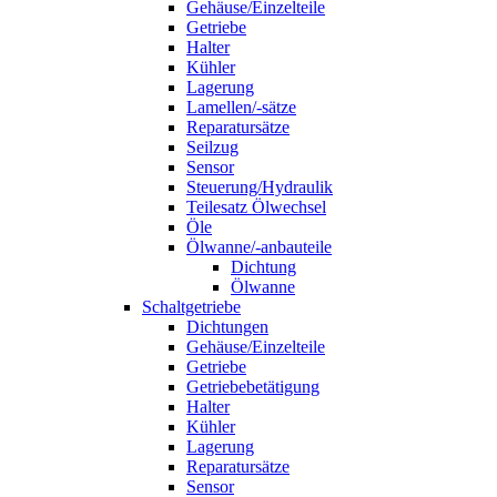
Gehäuse/Einzelteile
Getriebe
Halter
Kühler
Lagerung
Lamellen/-sätze
Reparatursätze
Seilzug
Sensor
Steuerung/Hydraulik
Teilesatz Ölwechsel
Öle
Ölwanne/-anbauteile
Dichtung
Ölwanne
Schaltgetriebe
Dichtungen
Gehäuse/Einzelteile
Getriebe
Getriebebetätigung
Halter
Kühler
Lagerung
Reparatursätze
Sensor