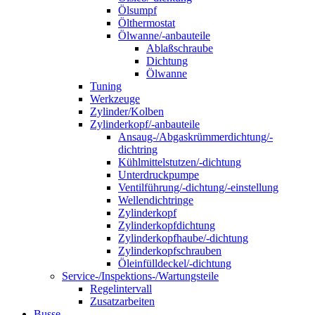
Ölsumpf
Ölthermostat
Ölwanne/-anbauteile
Ablaßschraube
Dichtung
Ölwanne
Tuning
Werkzeuge
Zylinder/Kolben
Zylinderkopf/-anbauteile
Ansaug-/Abgaskrümmerdichtung/-
dichtring
Kühlmittelstutzen/-dichtung
Unterdruckpumpe
Ventilführung/-dichtung/-einstellung
Wellendichtringe
Zylinderkopf
Zylinderkopfdichtung
Zylinderkopfhaube/-dichtung
Zylinderkopfschrauben
Öleinfülldeckel/-dichtung
Service-/Inspektions-/Wartungsteile
Regelintervall
Zusatzarbeiten
Busse