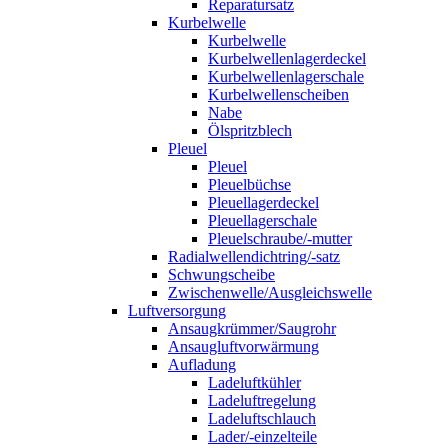
Reparatursatz
Kurbelwelle
Kurbelwelle
Kurbelwellenlagerdeckel
Kurbelwellenlagerschale
Kurbelwellenscheiben
Nabe
Ölspritzblech
Pleuel
Pleuel
Pleuelbüchse
Pleuellagerdeckel
Pleuellagerschale
Pleuelschraube/-mutter
Radialwellendichtring/-satz
Schwungscheibe
Zwischenwelle/Ausgleichswelle
Luftversorgung
Ansaugkrümmer/Saugrohr
Ansaugluftvorwärmung
Aufladung
Ladeluftkühler
Ladeluftregelung
Ladeluftschlauch
Lader/-einzelteile