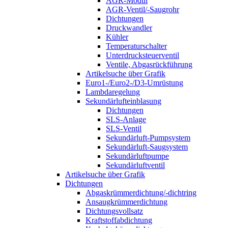
AGR-Modul
AGR-Ventil/-Saugrohr
Dichtungen
Druckwandler
Kühler
Temperaturschalter
Unterdrucksteuerventil
Ventile, Abgasrückführung
Artikelsuche über Grafik
Euro1-/Euro2-/D3-Umrüstung
Lambdaregelung
Sekundärlufteinblasung
Dichtungen
SLS-Anlage
SLS-Ventil
Sekundärluft-Pumpsystem
Sekundärluft-Saugsystem
Sekundärluftpumpe
Sekundärluftventil
Artikelsuche über Grafik
Dichtungen
Abgaskrümmerdichtung/-dichtring
Ansaugkrümmerdichtung
Dichtungsvollsatz
Kraftstoffabdichtung