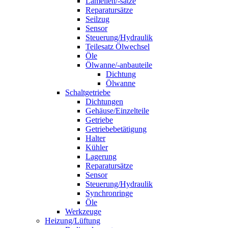
Lamellen/-sätze
Reparatursätze
Seilzug
Sensor
Steuerung/Hydraulik
Teilesatz Ölwechsel
Öle
Ölwanne/-anbauteile
Dichtung
Ölwanne
Schaltgetriebe
Dichtungen
Gehäuse/Einzelteile
Getriebe
Getriebebetätigung
Halter
Kühler
Lagerung
Reparatursätze
Sensor
Steuerung/Hydraulik
Synchronringe
Öle
Werkzeuge
Heizung/Lüftung