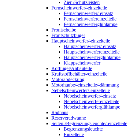
Zier-/Schutzleisten
Fernscheinwerfer/-einzelteile
Fernscheinwerfer/-einsatz
Fernscheinwerfereinzelteile
Fernscheinwerferglühlampe
Frontscheibe
Frontschutzbügel
Hauptscheinwerfer/-einzelteile
Hauptscheinwerfer/-einsatz
Hauptscheinwerfereinzelteile
Hauptscheinwerferglühlampe
Klappscheinwerfer
Kotflügel/Anbauteile
Kraftstoffbehälter-/einzelteile
Motorabdeckung
Motorhaube/-einzelteile/-dämmung
Nebelscheinwerfer/-einzelteile
Nebelscheinwerfer/-einsatz
Nebelscheinwerfereinzelteile
Nebelscheinwerferglühlampe
Radhaus
Reserveradwanne
Seiten-/Begrenzungsleuchte/-einzelteile
Begrenzungsleuchte
Einzelteile