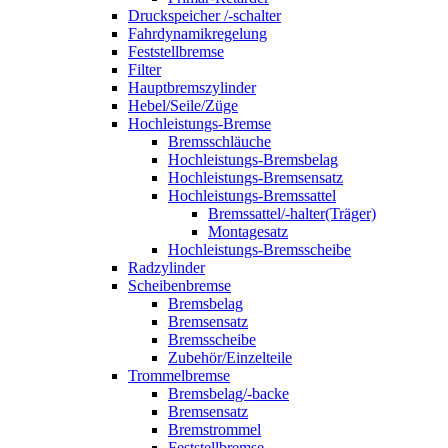
Druckspeicher /-schalter
Fahrdynamikregelung
Feststellbremse
Filter
Hauptbremszylinder
Hebel/Seile/Züge
Hochleistungs-Bremse
Bremsschläuche
Hochleistungs-Bremsbelag
Hochleistungs-Bremsensatz
Hochleistungs-Bremssattel
Bremssattel/-halter(Träger)
Montagesatz
Hochleistungs-Bremsscheibe
Radzylinder
Scheibenbremse
Bremsbelag
Bremsensatz
Bremsscheibe
Zubehör/Einzelteile
Trommelbremse
Bremsbelag/-backe
Bremsensatz
Bremstrommel
Feststellbremse