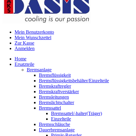
Mein Benutzerkonto
Mein Wunschzettel
Zur Kasse
Anmelden
Home
Ersatzteile
Bremsanlage
Bremsflüssigkeit
Bremsflüssigkeitsbehälter/Einzelteile
Bremskraftregler
Bremskraftverstärker
Bremsleitungen
Bremslichtschalter
Bremssattel
Bremssattel/-halter(Träger)
Einzelteile
Bremsschläuche
Dauerbremsanlage
Primär-Retarder