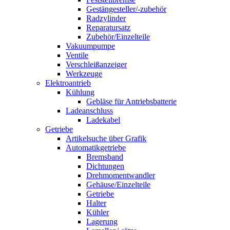
Gestängesteller/-zubehör
Radzylinder
Reparatursatz
Zubehör/Einzelteile
Vakuumpumpe
Ventile
Verschleißanzeiger
Werkzeuge
Elektroantrieb
Kühlung
Gebläse für Antriebsbatterie
Ladeanschluss
Ladekabel
Getriebe
Artikelsuche über Grafik
Automatikgetriebe
Bremsband
Dichtungen
Drehmomentwandler
Gehäuse/Einzelteile
Getriebe
Halter
Kühler
Lagerung