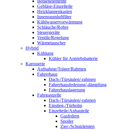
Bedienelemente
Gebläse-Einzelteile
Heizklappenkasten
Innenraumluftfilter
Kühlwasservorwärmung
Schläuche/Rohre
Steuergeräte
Ventile/Regelung
Wärmetauscher
Hybrid
Kühlung
Kühler für Antriebsbatterie
Karosserie
Aufnahme/Träger/Rahmen
Fahrerhaus
Dach-/Türsäulen/-rahmen
Fahrerhausfederung/-dämpfung
Fahrerhauslagerung
Fahrgastzelle
Dach-/Türsäulen/-rahmen
Einstieg-/Türholm
Einzelteile/Anbauteile
Gasfedern
Spoiler
Zier-/Schutzleisten