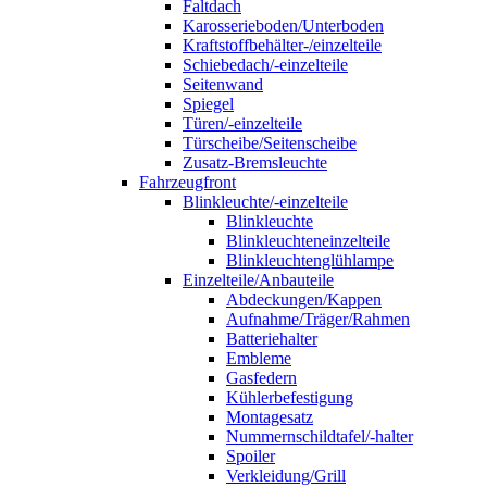
Faltdach
Karosserieboden/Unterboden
Kraftstoffbehälter-/einzelteile
Schiebedach/-einzelteile
Seitenwand
Spiegel
Türen/-einzelteile
Türscheibe/Seitenscheibe
Zusatz-Bremsleuchte
Fahrzeugfront
Blinkleuchte/-einzelteile
Blinkleuchte
Blinkleuchteneinzelteile
Blinkleuchtenglühlampe
Einzelteile/Anbauteile
Abdeckungen/Kappen
Aufnahme/Träger/Rahmen
Batteriehalter
Embleme
Gasfedern
Kühlerbefestigung
Montagesatz
Nummernschildtafel/-halter
Spoiler
Verkleidung/Grill