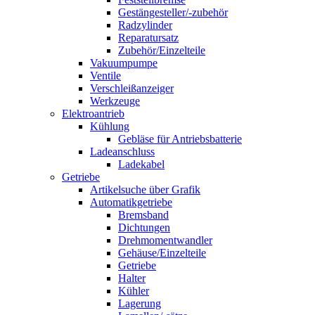
Gestängesteller/-zubehör
Radzylinder
Reparatursatz
Zubehör/Einzelteile
Vakuumpumpe
Ventile
Verschleißanzeiger
Werkzeuge
Elektroantrieb
Kühlung
Gebläse für Antriebsbatterie
Ladeanschluss
Ladekabel
Getriebe
Artikelsuche über Grafik
Automatikgetriebe
Bremsband
Dichtungen
Drehmomentwandler
Gehäuse/Einzelteile
Getriebe
Halter
Kühler
Lagerung