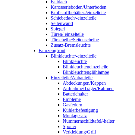
Faltdach
Karosserieboden/Unterboden
Kraftstoffbehälter-/einzelteile
Schiebedach/-einzelteile
Seitenwand
Spiegel
Türen/-einzelteile
Türscheibe/Seitenscheibe
Zusatz-Bremsleuchte
Fahrzeugfront
Blinkleuchte/-einzelteile
Blinkleuchte
Blinkleuchteneinzelteile
Blinkleuchtenglühlampe
Einzelteile/Anbauteile
Abdeckungen/Kappen
Aufnahme/Träger/Rahmen
Batteriehalter
Embleme
Gasfedern
Kühlerbefestigung
Montagesatz
Nummernschildtafel/-halter
Spoiler
Verkleidung/Grill