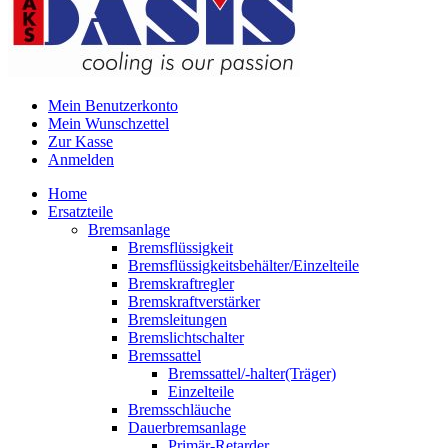
Mein Benutzerkonto
Mein Wunschzettel
Zur Kasse
Anmelden
Home
Ersatzteile
Bremsanlage
Bremsflüssigkeit
Bremsflüssigkeitsbehälter/Einzelteile
Bremskraftregler
Bremskraftverstärker
Bremsleitungen
Bremslichtschalter
Bremssattel
Bremssattel/-halter(Träger)
Einzelteile
Bremsschläuche
Dauerbremsanlage
Primär-Retarder