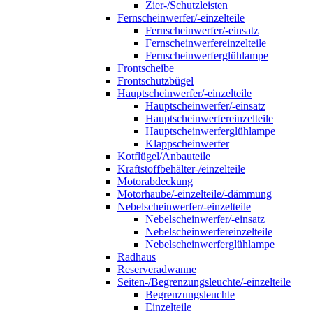
Zier-/Schutzleisten
Fernscheinwerfer/-einzelteile
Fernscheinwerfer/-einsatz
Fernscheinwerfereinzelteile
Fernscheinwerferglühlampe
Frontscheibe
Frontschutzbügel
Hauptscheinwerfer/-einzelteile
Hauptscheinwerfer/-einsatz
Hauptscheinwerfereinzelteile
Hauptscheinwerferglühlampe
Klappscheinwerfer
Kotflügel/Anbauteile
Kraftstoffbehälter-/einzelteile
Motorabdeckung
Motorhaube/-einzelteile/-dämmung
Nebelscheinwerfer/-einzelteile
Nebelscheinwerfer/-einsatz
Nebelscheinwerfereinzelteile
Nebelscheinwerferglühlampe
Radhaus
Reserveradwanne
Seiten-/Begrenzungsleuchte/-einzelteile
Begrenzungsleuchte
Einzelteile