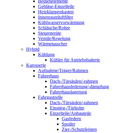
Bedienelemente
Gebläse-Einzelteile
Heizklappenkasten
Innenraumluftfilter
Kühlwasservorwärmung
Schläuche/Rohre
Steuergeräte
Ventile/Regelung
Wärmetauscher
Hybrid
Kühlung
Kühler für Antriebsbatterie
Karosserie
Aufnahme/Träger/Rahmen
Fahrerhaus
Dach-/Türsäulen/-rahmen
Fahrerhausfederung/-dämpfung
Fahrerhauslagerung
Fahrgastzelle
Dach-/Türsäulen/-rahmen
Einstieg-/Türholm
Einzelteile/Anbauteile
Gasfedern
Spoiler
Zier-/Schutzleisten