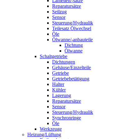
Lamellen/-sätze
Reparatursätze
Seilzug
Sensor
Steuerung/Hydraulik
Teilesatz Ölwechsel
Öle
Ölwanne/-anbauteile
Dichtung
Ölwanne
Schaltgetriebe
Dichtungen
Gehäuse/Einzelteile
Getriebe
Getriebebetätigung
Halter
Kühler
Lagerung
Reparatursätze
Sensor
Steuerung/Hydraulik
Synchronringe
Öle
Werkzeuge
Heizung/Lüftung