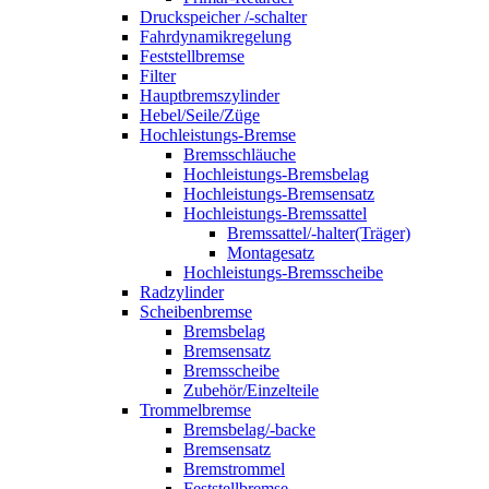
Druckspeicher /-schalter
Fahrdynamikregelung
Feststellbremse
Filter
Hauptbremszylinder
Hebel/Seile/Züge
Hochleistungs-Bremse
Bremsschläuche
Hochleistungs-Bremsbelag
Hochleistungs-Bremsensatz
Hochleistungs-Bremssattel
Bremssattel/-halter(Träger)
Montagesatz
Hochleistungs-Bremsscheibe
Radzylinder
Scheibenbremse
Bremsbelag
Bremsensatz
Bremsscheibe
Zubehör/Einzelteile
Trommelbremse
Bremsbelag/-backe
Bremsensatz
Bremstrommel
Feststellbremse