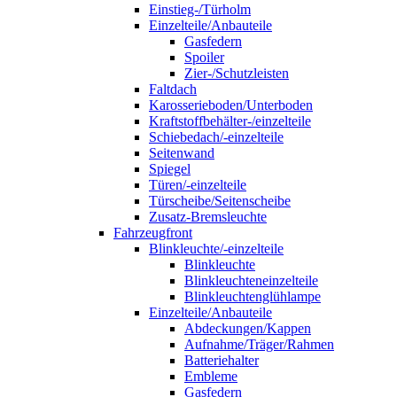
Einstieg-/Türholm
Einzelteile/Anbauteile
Gasfedern
Spoiler
Zier-/Schutzleisten
Faltdach
Karosserieboden/Unterboden
Kraftstoffbehälter-/einzelteile
Schiebedach/-einzelteile
Seitenwand
Spiegel
Türen/-einzelteile
Türscheibe/Seitenscheibe
Zusatz-Bremsleuchte
Fahrzeugfront
Blinkleuchte/-einzelteile
Blinkleuchte
Blinkleuchteneinzelteile
Blinkleuchtenglühlampe
Einzelteile/Anbauteile
Abdeckungen/Kappen
Aufnahme/Träger/Rahmen
Batteriehalter
Embleme
Gasfedern