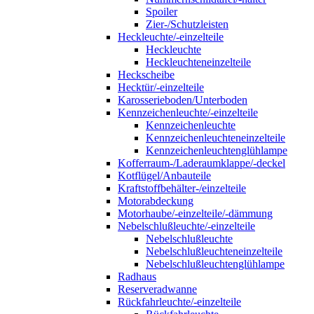
Spoiler
Zier-/Schutzleisten
Heckleuchte/-einzelteile
Heckleuchte
Heckleuchteneinzelteile
Heckscheibe
Hecktür/-einzelteile
Karosserieboden/Unterboden
Kennzeichenleuchte/-einzelteile
Kennzeichenleuchte
Kennzeichenleuchteneinzelteile
Kennzeichenleuchtenglühlampe
Kofferraum-/Laderaumklappe/-deckel
Kotflügel/Anbauteile
Kraftstoffbehälter-/einzelteile
Motorabdeckung
Motorhaube/-einzelteile/-dämmung
Nebelschlußleuchte/-einzelteile
Nebelschlußleuchte
Nebelschlußleuchteneinzelteile
Nebelschlußleuchtenglühlampe
Radhaus
Reserveradwanne
Rückfahrleuchte/-einzelteile