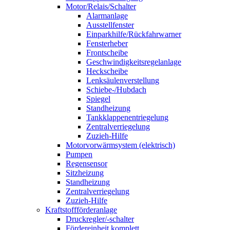
Motor/Relais/Schalter
Alarmanlage
Ausstellfenster
Einparkhilfe/Rückfahrwarner
Fensterheber
Frontscheibe
Geschwindigkeitsregelanlage
Heckscheibe
Lenksäulenverstellung
Schiebe-/Hubdach
Spiegel
Standheizung
Tankklappenentriegelung
Zentralverriegelung
Zuzieh-Hilfe
Motorvorwärmsystem (elektrisch)
Pumpen
Regensensor
Sitzheizung
Standheizung
Zentralverriegelung
Zuzieh-Hilfe
Kraftstoffförderanlage
Druckregler/-schalter
Fördereinheit komplett