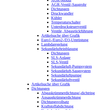
AGR-Modul
AGR-Ventil/-Saugrohr
Dichtungen
Druckwandler
Kühler
Temperaturschalter
Unterdrucksteuerventil
Ventile, Abgasrückführung
Artikelsuche über Grafik
Euro1-/Euro2-/D3-Umrüstung
Lambdaregelung
Sekundärlufteinblasung
Dichtungen
SLS-Anlage
SLS-Ventil
Sekundärluft-Pumpsystem
Sekundärluft-Saugsystem
Sekundärluftpumpe
Sekundärluftventil
Artikelsuche über Grafik
Dichtungen
Abgaskrümmerdichtung/-dichtring
Ansaugkrümmerdichtung
Dichtungsvollsatz
Kraftstoffabdichtung