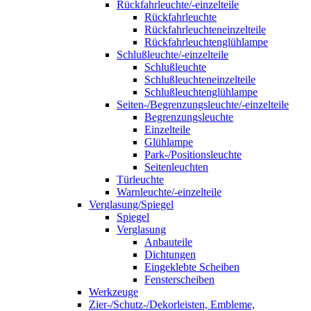
Rückfahrleuchte/-einzelteile
Rückfahrleuchte
Rückfahrleuchteneinzelteile
Rückfahrleuchtenglühlampe
Schlußleuchte/-einzelteile
Schlußleuchte
Schlußleuchteneinzelteile
Schlußleuchtenglühlampe
Seiten-/Begrenzungsleuchte/-einzelteile
Begrenzungsleuchte
Einzelteile
Glühlampe
Park-/Positionsleuchte
Seitenleuchten
Türleuchte
Warnleuchte/-einzelteile
Verglasung/Spiegel
Spiegel
Verglasung
Anbauteile
Dichtungen
Eingeklebte Scheiben
Fensterscheiben
Werkzeuge
Zier-/Schutz-/Dekorleisten, Embleme,