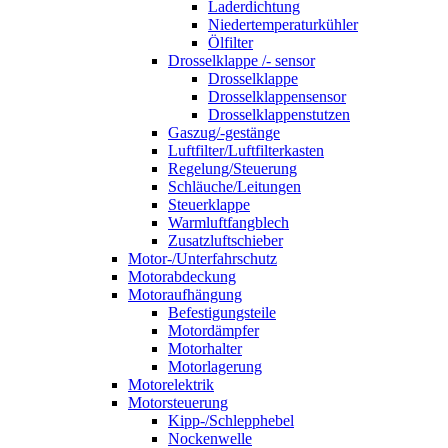
Laderdichtung
Niedertemperaturkühler
Ölfilter
Drosselklappe /- sensor
Drosselklappe
Drosselklappensensor
Drosselklappenstutzen
Gaszug/-gestänge
Luftfilter/Luftfilterkasten
Regelung/Steuerung
Schläuche/Leitungen
Steuerklappe
Warmluftfangblech
Zusatzluftschieber
Motor-/Unterfahrschutz
Motorabdeckung
Motoraufhängung
Befestigungsteile
Motordämpfer
Motorhalter
Motorlagerung
Motorelektrik
Motorsteuerung
Kipp-/Schlepphebel
Nockenwelle