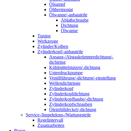
Ölsumpf
Ölthermostat
Ölwanne/-anbauteile
Ablaßschraube
Dichtung
Ölwanne
Tuning
Werkzeuge
Zylinder/Kolben
Zylinderkopf/-anbauteile
Ansaug-/Abgaskrümmerdichtung/-
dichtring
Kühlmittelstutzen/-dichtung
Unterdruckpumpe
Ventilführung/-dichtung/-einstellung
Wellendichtringe
Zylinderkopf
Zylinderkopfdichtung
Zylinderkopfhaube/-dichtung
Zylinderkopfschrauben
Öleinfülldeckel/-dichtung
Service-/Inspektions-/Wartungsteile
Regelintervall
Zusatzarbeiten
Busse