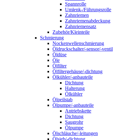
Spannrolle
Umlenk-/Führungsrolle
Zahnriemen
Zahnriemenabdeckung
Zahnriemensatz
Zubehör/Kleinteile
Schmierung
Nockenwellenschmierung
Öldruckschalter/-sensor/-ventil
Öldüse
Öle
Ölfilter
Ölfiltergehäuse/-dichtung
Ölkühler/-anbauteile
Dichtung
Halterung
Ölkühler
Ölpeilstab
Ölpumpe/-anbauteile
Antriebskette
Dichtung
Saugrohr
Ölpumpe
Ölschläuche/-leitungen
Ölsieb/-dichtung