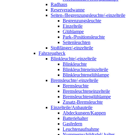
Radhaus
Reserveradwanne
Seiten-/Begrenzungsleuchte/-einzelteile
Begrenzungsleuchte
Einzelteile
Glühlampe
Park-/Positionsleuchte
Seitenleuchten
Stoßfänger/-einzelteile
Fahrzeugheck
Blinkleuchte/-einzelteile
Blinkleuchte
Blinkleuchteneinzelteile
Blinkleuchtenglühlampe
Bremsleuchte/-einzelteile
Bremsleuchte
Bremsleuchteneinzelteile
Bremsleuchtenglühlampe
Zusatz-Bremsleuchte
Einzelteile/Anbauteile
Abdeckungen/Kappen
Batteriehalter
Gasfedern
Leuchtenaufnahme
Nummernschildtafel/-halter