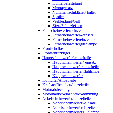
Kühlerbefestigung
Montagesatz
Nummernschildtafel/-halter
Spoiler
Verkleidung/Grill
Zier-/Schutzleisten
Fernscheinwerfer/-einzelteile
Fernscheinwerfer/-einsatz
Fernscheinwerfereinzelteile
Fernscheinwerferglühlampe
Frontscheibe
Frontschutzbügel
Hauptscheinwerfer/-einzelteile
Hauptscheinwerfer/-einsatz
Hauptscheinwerfereinzelteile
Hauptscheinwerferglühlampe
Klappscheinwerfer
Kotflügel/Anbauteile
Kraftstoffbehälter-/einzelteile
Motorabdeckung
Motorhaube/-einzelteile/-dämmung
Nebelscheinwerfer/-einzelteile
Nebelscheinwerfer/-einsatz
Nebelscheinwerfereinzelteile
Nebelscheinwerferglühlampe