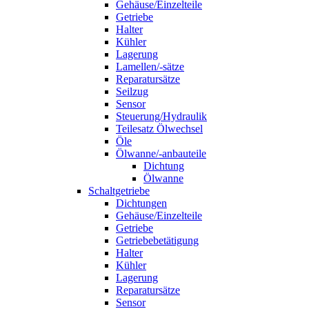
Gehäuse/Einzelteile
Getriebe
Halter
Kühler
Lagerung
Lamellen/-sätze
Reparatursätze
Seilzug
Sensor
Steuerung/Hydraulik
Teilesatz Ölwechsel
Öle
Ölwanne/-anbauteile
Dichtung
Ölwanne
Schaltgetriebe
Dichtungen
Gehäuse/Einzelteile
Getriebe
Getriebebetätigung
Halter
Kühler
Lagerung
Reparatursätze
Sensor