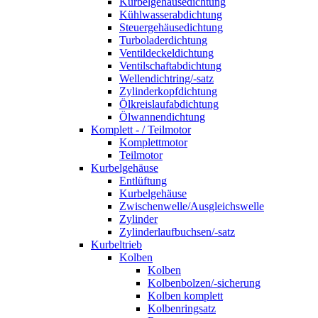
Kurbelgehäusedichtung
Kühlwasserabdichtung
Steuergehäusedichtung
Turboladerdichtung
Ventildeckeldichtung
Ventilschaftabdichtung
Wellendichtring/-satz
Zylinderkopfdichtung
Ölkreislaufabdichtung
Ölwannendichtung
Komplett - / Teilmotor
Komplettmotor
Teilmotor
Kurbelgehäuse
Entlüftung
Kurbelgehäuse
Zwischenwelle/Ausgleichswelle
Zylinder
Zylinderlaufbuchsen/-satz
Kurbeltrieb
Kolben
Kolben
Kolbenbolzen/-sicherung
Kolben komplett
Kolbenringsatz