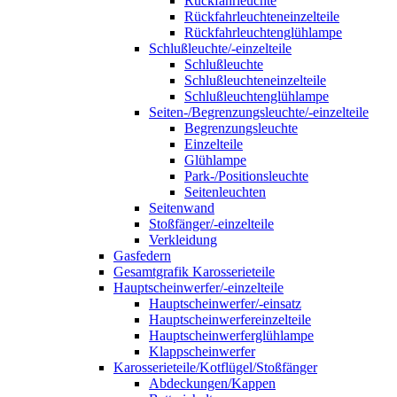
Rückfahrleuchte
Rückfahrleuchteneinzelteile
Rückfahrleuchtenglühlampe
Schlußleuchte/-einzelteile
Schlußleuchte
Schlußleuchteneinzelteile
Schlußleuchtenglühlampe
Seiten-/Begrenzungsleuchte/-einzelteile
Begrenzungsleuchte
Einzelteile
Glühlampe
Park-/Positionsleuchte
Seitenleuchten
Seitenwand
Stoßfänger/-einzelteile
Verkleidung
Gasfedern
Gesamtgrafik Karosserieteile
Hauptscheinwerfer/-einzelteile
Hauptscheinwerfer/-einsatz
Hauptscheinwerfereinzelteile
Hauptscheinwerferglühlampe
Klappscheinwerfer
Karosserieteile/Kotflügel/Stoßfänger
Abdeckungen/Kappen