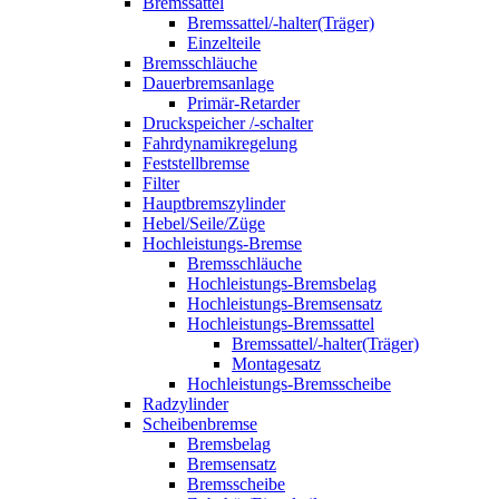
Bremssattel
Bremssattel/-halter(Träger)
Einzelteile
Bremsschläuche
Dauerbremsanlage
Primär-Retarder
Druckspeicher /-schalter
Fahrdynamikregelung
Feststellbremse
Filter
Hauptbremszylinder
Hebel/Seile/Züge
Hochleistungs-Bremse
Bremsschläuche
Hochleistungs-Bremsbelag
Hochleistungs-Bremsensatz
Hochleistungs-Bremssattel
Bremssattel/-halter(Träger)
Montagesatz
Hochleistungs-Bremsscheibe
Radzylinder
Scheibenbremse
Bremsbelag
Bremsensatz
Bremsscheibe