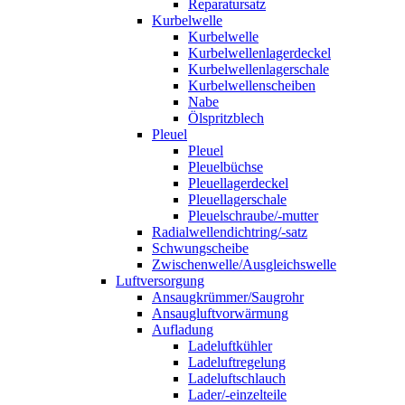
Reparatursatz
Kurbelwelle
Kurbelwelle
Kurbelwellenlagerdeckel
Kurbelwellenlagerschale
Kurbelwellenscheiben
Nabe
Ölspritzblech
Pleuel
Pleuel
Pleuelbüchse
Pleuellagerdeckel
Pleuellagerschale
Pleuelschraube/-mutter
Radialwellendichtring/-satz
Schwungscheibe
Zwischenwelle/Ausgleichswelle
Luftversorgung
Ansaugkrümmer/Saugrohr
Ansaugluftvorwärmung
Aufladung
Ladeluftkühler
Ladeluftregelung
Ladeluftschlauch
Lader/-einzelteile