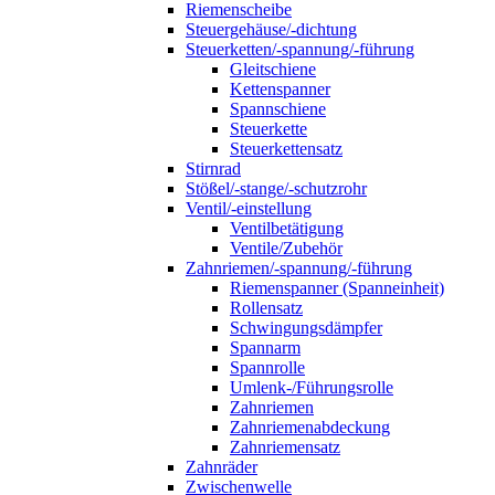
Riemenscheibe
Steuergehäuse/-dichtung
Steuerketten/-spannung/-führung
Gleitschiene
Kettenspanner
Spannschiene
Steuerkette
Steuerkettensatz
Stirnrad
Stößel/-stange/-schutzrohr
Ventil/-einstellung
Ventilbetätigung
Ventile/Zubehör
Zahnriemen/-spannung/-führung
Riemenspanner (Spanneinheit)
Rollensatz
Schwingungsdämpfer
Spannarm
Spannrolle
Umlenk-/Führungsrolle
Zahnriemen
Zahnriemenabdeckung
Zahnriemensatz
Zahnräder
Zwischenwelle