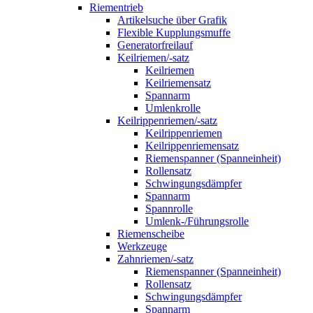
Riementrieb
Artikelsuche über Grafik
Flexible Kupplungsmuffe
Generatorfreilauf
Keilriemen/-satz
Keilriemen
Keilriemensatz
Spannarm
Umlenkrolle
Keilrippenriemen/-satz
Keilrippenriemen
Keilrippenriemensatz
Riemenspanner (Spanneinheit)
Rollensatz
Schwingungsdämpfer
Spannarm
Spannrolle
Umlenk-/Führungsrolle
Riemenscheibe
Werkzeuge
Zahnriemen/-satz
Riemenspanner (Spanneinheit)
Rollensatz
Schwingungsdämpfer
Spannarm