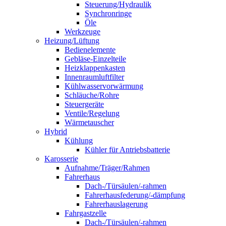
Steuerung/Hydraulik
Synchronringe
Öle
Werkzeuge
Heizung/Lüftung
Bedienelemente
Gebläse-Einzelteile
Heizklappenkasten
Innenraumluftfilter
Kühlwasservorwärmung
Schläuche/Rohre
Steuergeräte
Ventile/Regelung
Wärmetauscher
Hybrid
Kühlung
Kühler für Antriebsbatterie
Karosserie
Aufnahme/Träger/Rahmen
Fahrerhaus
Dach-/Türsäulen/-rahmen
Fahrerhausfederung/-dämpfung
Fahrerhauslagerung
Fahrgastzelle
Dach-/Türsäulen/-rahmen