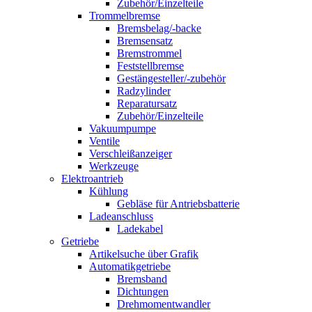
Zubehör/Einzelteile
Trommelbremse
Bremsbelag/-backe
Bremsensatz
Bremstrommel
Feststellbremse
Gestängesteller/-zubehör
Radzylinder
Reparatursatz
Zubehör/Einzelteile
Vakuumpumpe
Ventile
Verschleißanzeiger
Werkzeuge
Elektroantrieb
Kühlung
Gebläse für Antriebsbatterie
Ladeanschluss
Ladekabel
Getriebe
Artikelsuche über Grafik
Automatikgetriebe
Bremsband
Dichtungen
Drehmomentwandler