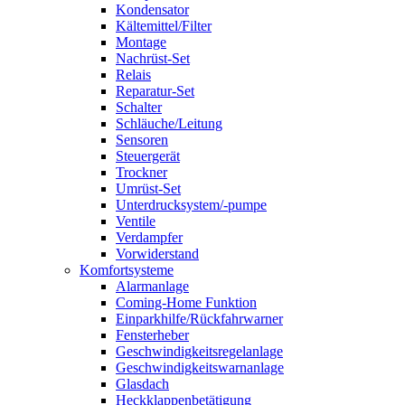
Kondensator
Kältemittel/Filter
Montage
Nachrüst-Set
Relais
Reparatur-Set
Schalter
Schläuche/Leitung
Sensoren
Steuergerät
Trockner
Umrüst-Set
Unterdrucksystem/-pumpe
Ventile
Verdampfer
Vorwiderstand
Komfortsysteme
Alarmanlage
Coming-Home Funktion
Einparkhilfe/Rückfahrwarner
Fensterheber
Geschwindigkeitsregelanlage
Geschwindigkeitswarnanlage
Glasdach
Heckklappenbetätigung