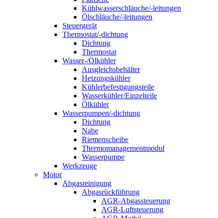
Kühlwasserschläuche/-leitungen
Ölschläuche/-leitungen
Steuergerät
Thermostat/-dichtung
Dichtung
Thermostat
Wasser-/Ölkühler
Ausgleichsbehälter
Heizungskühler
Kühlerbefestigungsteile
Wasserkühler/Einzelteile
Ölkühler
Wasserpumpen/-dichtung
Dichtung
Nabe
Riemenscheibe
Thermomanagementmodul
Wasserpumpe
Werkzeuge
Motor
Abgasreinigung
Abgasrückführung
AGR-Abgassteuerung
AGR-Luftsteuerung