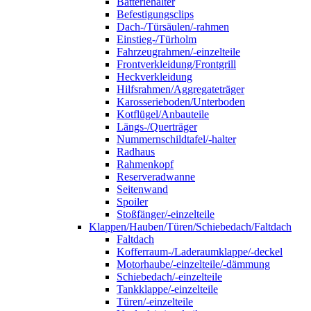
Batteriehalter
Befestigungsclips
Dach-/Türsäulen/-rahmen
Einstieg-/Türholm
Fahrzeugrahmen/-einzelteile
Frontverkleidung/Frontgrill
Heckverkleidung
Hilfsrahmen/Aggregateträger
Karosserieboden/Unterboden
Kotflügel/Anbauteile
Längs-/Querträger
Nummernschildtafel/-halter
Radhaus
Rahmenkopf
Reserveradwanne
Seitenwand
Spoiler
Stoßfänger/-einzelteile
Klappen/Hauben/Türen/Schiebedach/Faltdach
Faltdach
Kofferraum-/Laderaumklappe/-deckel
Motorhaube/-einzelteile/-dämmung
Schiebedach/-einzelteile
Tankklappe/-einzelteile
Türen/-einzelteile