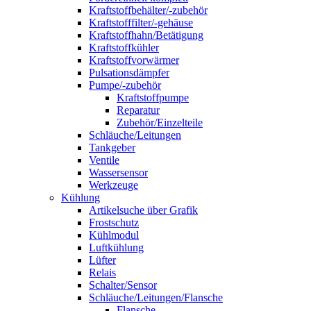
Kraftstoffbehälter/-zubehör
Kraftstofffilter/-gehäuse
Kraftstoffhahn/Betätigung
Kraftstoffkühler
Kraftstoffvorwärmer
Pulsationsdämpfer
Pumpe/-zubehör
Kraftstoffpumpe
Reparatur
Zubehör/Einzelteile
Schläuche/Leitungen
Tankgeber
Ventile
Wassersensor
Werkzeuge
Kühlung
Artikelsuche über Grafik
Frostschutz
Kühlmodul
Luftkühlung
Lüfter
Relais
Schalter/Sensor
Schläuche/Leitungen/Flansche
Flansche