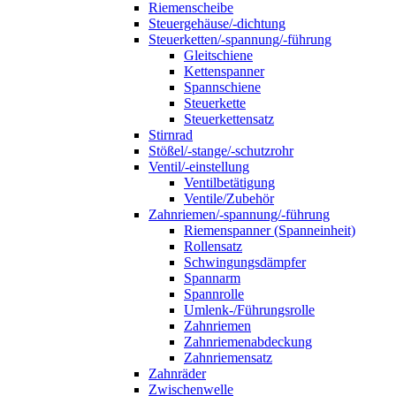
Riemenscheibe
Steuergehäuse/-dichtung
Steuerketten/-spannung/-führung
Gleitschiene
Kettenspanner
Spannschiene
Steuerkette
Steuerkettensatz
Stirnrad
Stößel/-stange/-schutzrohr
Ventil/-einstellung
Ventilbetätigung
Ventile/Zubehör
Zahnriemen/-spannung/-führung
Riemenspanner (Spanneinheit)
Rollensatz
Schwingungsdämpfer
Spannarm
Spannrolle
Umlenk-/Führungsrolle
Zahnriemen
Zahnriemenabdeckung
Zahnriemensatz
Zahnräder
Zwischenwelle