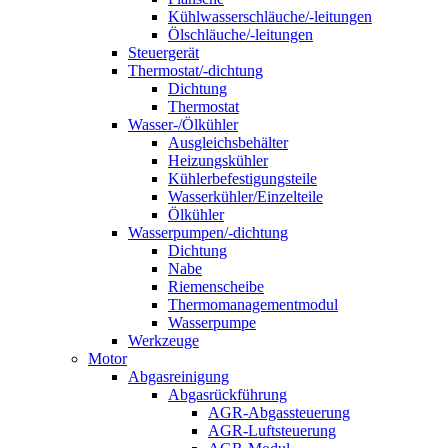
Kühlwasserschläuche/-leitungen
Ölschläuche/-leitungen
Steuergerät
Thermostat/-dichtung
Dichtung
Thermostat
Wasser-/Ölkühler
Ausgleichsbehälter
Heizungskühler
Kühlerbefestigungsteile
Wasserkühler/Einzelteile
Ölkühler
Wasserpumpen/-dichtung
Dichtung
Nabe
Riemenscheibe
Thermomanagementmodul
Wasserpumpe
Werkzeuge
Motor
Abgasreinigung
Abgasrückführung
AGR-Abgassteuerung
AGR-Luftsteuerung