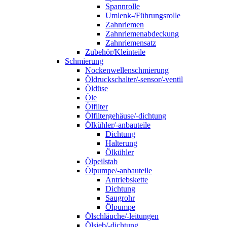
Spannrolle
Umlenk-/Führungsrolle
Zahnriemen
Zahnriemenabdeckung
Zahnriemensatz
Zubehör/Kleinteile
Schmierung
Nockenwellenschmierung
Öldruckschalter/-sensor/-ventil
Öldüse
Öle
Ölfilter
Ölfiltergehäuse/-dichtung
Ölkühler/-anbauteile
Dichtung
Halterung
Ölkühler
Ölpeilstab
Ölpumpe/-anbauteile
Antriebskette
Dichtung
Saugrohr
Ölpumpe
Ölschläuche/-leitungen
Ölsieb/-dichtung