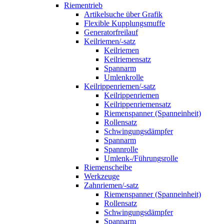
Riementrieb
Artikelsuche über Grafik
Flexible Kupplungsmuffe
Generatorfreilauf
Keilriemen/-satz
Keilriemen
Keilriemensatz
Spannarm
Umlenkrolle
Keilrippenriemen/-satz
Keilrippenriemen
Keilrippenriemensatz
Riemenspanner (Spanneinheit)
Rollensatz
Schwingungsdämpfer
Spannarm
Spannrolle
Umlenk-/Führungsrolle
Riemenscheibe
Werkzeuge
Zahnriemen/-satz
Riemenspanner (Spanneinheit)
Rollensatz
Schwingungsdämpfer
Spannarm