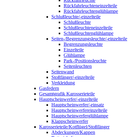
Rückfahrleuchte
Rückfahrleuchteneinzelteile
Rückfahrleuchtenglühlampe
Schlußleuchte/-einzelteile
Schlußleuchte
Schlußleuchteneinzelteile
Schlußleuchtenglühlampe
Seiten-/Begrenzungsleuchte/-einzelteile
Begrenzungsleuchte
Einzelteile
Glühlampe
Park-/Positionsleuchte
Seitenleuchten
Seitenwand
Stoßfänger/-einzelteile
Verkleidung
Gasfedern
Gesamtgrafik Karosserieteile
Hauptscheinwerfer/-einzelteile
Hauptscheinwerfer/-einsatz
Hauptscheinwerfereinzelteile
Hauptscheinwerferglühlampe
Klappscheinwerfer
Karosserieteile/Kotflügel/Stoßfänger
Abdeckungen/Kappen