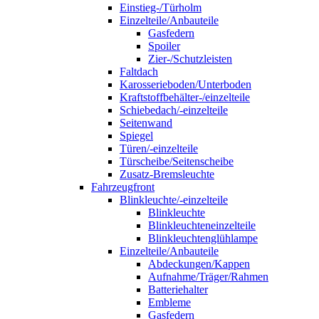
Einstieg-/Türholm
Einzelteile/Anbauteile
Gasfedern
Spoiler
Zier-/Schutzleisten
Faltdach
Karosserieboden/Unterboden
Kraftstoffbehälter-/einzelteile
Schiebedach/-einzelteile
Seitenwand
Spiegel
Türen/-einzelteile
Türscheibe/Seitenscheibe
Zusatz-Bremsleuchte
Fahrzeugfront
Blinkleuchte/-einzelteile
Blinkleuchte
Blinkleuchteneinzelteile
Blinkleuchtenglühlampe
Einzelteile/Anbauteile
Abdeckungen/Kappen
Aufnahme/Träger/Rahmen
Batteriehalter
Embleme
Gasfedern