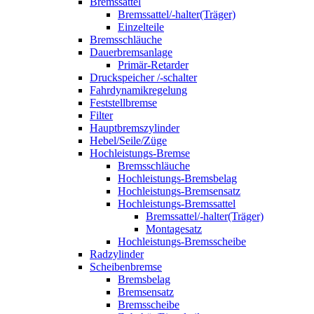
Bremssattel
Bremssattel/-halter(Träger)
Einzelteile
Bremsschläuche
Dauerbremsanlage
Primär-Retarder
Druckspeicher /-schalter
Fahrdynamikregelung
Feststellbremse
Filter
Hauptbremszylinder
Hebel/Seile/Züge
Hochleistungs-Bremse
Bremsschläuche
Hochleistungs-Bremsbelag
Hochleistungs-Bremsensatz
Hochleistungs-Bremssattel
Bremssattel/-halter(Träger)
Montagesatz
Hochleistungs-Bremsscheibe
Radzylinder
Scheibenbremse
Bremsbelag
Bremsensatz
Bremsscheibe