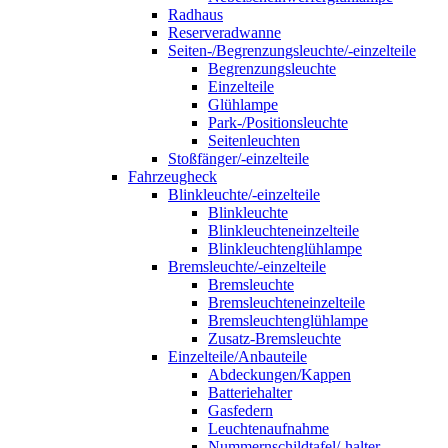
Radhaus
Reserveradwanne
Seiten-/Begrenzungsleuchte/-einzelteile
Begrenzungsleuchte
Einzelteile
Glühlampe
Park-/Positionsleuchte
Seitenleuchten
Stoßfänger/-einzelteile
Fahrzeugheck
Blinkleuchte/-einzelteile
Blinkleuchte
Blinkleuchteneinzelteile
Blinkleuchtenglühlampe
Bremsleuchte/-einzelteile
Bremsleuchte
Bremsleuchteneinzelteile
Bremsleuchtenglühlampe
Zusatz-Bremsleuchte
Einzelteile/Anbauteile
Abdeckungen/Kappen
Batteriehalter
Gasfedern
Leuchtenaufnahme
Nummernschildtafel/-halter