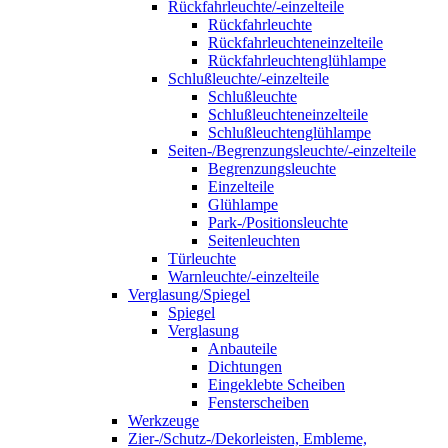
Rückfahrleuchte/-einzelteile
Rückfahrleuchte
Rückfahrleuchteneinzelteile
Rückfahrleuchtenglühlampe
Schlußleuchte/-einzelteile
Schlußleuchte
Schlußleuchteneinzelteile
Schlußleuchtenglühlampe
Seiten-/Begrenzungsleuchte/-einzelteile
Begrenzungsleuchte
Einzelteile
Glühlampe
Park-/Positionsleuchte
Seitenleuchten
Türleuchte
Warnleuchte/-einzelteile
Verglasung/Spiegel
Spiegel
Verglasung
Anbauteile
Dichtungen
Eingeklebte Scheiben
Fensterscheiben
Werkzeuge
Zier-/Schutz-/Dekorleisten, Embleme,