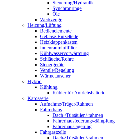
Steuerung/Hydraulik
Synchronringe
Öle
Werkzeuge
Heizung/Lüftung
Bedienelemente
Gebläse-Einzelteile
Heizklappenkasten
Innenraumluftfilter
Kühlwasservorwärmung
Schläuche/Rohre
Steuergeräte
Ventile/Regelung
Wärmetauscher
Hybrid
Kühlung
Kühler für Antriebsbatterie
Karosserie
Aufnahme/Träger/Rahmen
Fahrerhaus
Dach-/Türsäulen/-rahmen
Fahrerhausfederung/-dämpfung
Fahrerhauslagerung
Fahrgastzelle
Dach-/Türsäulen/-rahmen