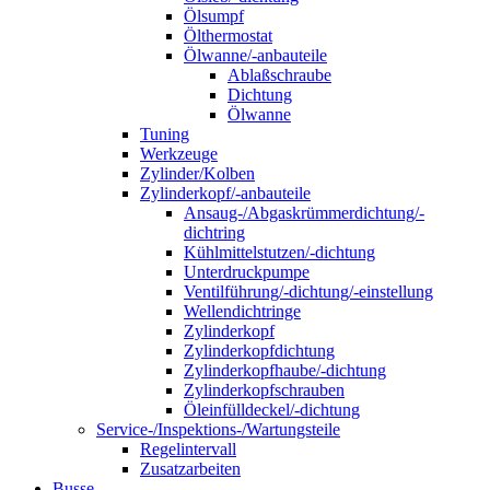
Ölsumpf
Ölthermostat
Ölwanne/-anbauteile
Ablaßschraube
Dichtung
Ölwanne
Tuning
Werkzeuge
Zylinder/Kolben
Zylinderkopf/-anbauteile
Ansaug-/Abgaskrümmerdichtung/-
dichtring
Kühlmittelstutzen/-dichtung
Unterdruckpumpe
Ventilführung/-dichtung/-einstellung
Wellendichtringe
Zylinderkopf
Zylinderkopfdichtung
Zylinderkopfhaube/-dichtung
Zylinderkopfschrauben
Öleinfülldeckel/-dichtung
Service-/Inspektions-/Wartungsteile
Regelintervall
Zusatzarbeiten
Busse