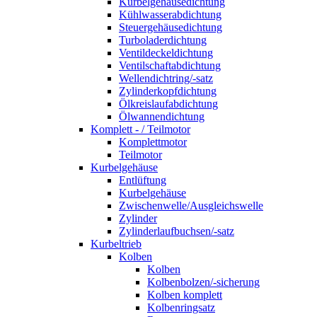
Kurbelgehäusedichtung
Kühlwasserabdichtung
Steuergehäusedichtung
Turboladerdichtung
Ventildeckeldichtung
Ventilschaftabdichtung
Wellendichtring/-satz
Zylinderkopfdichtung
Ölkreislaufabdichtung
Ölwannendichtung
Komplett - / Teilmotor
Komplettmotor
Teilmotor
Kurbelgehäuse
Entlüftung
Kurbelgehäuse
Zwischenwelle/Ausgleichswelle
Zylinder
Zylinderlaufbuchsen/-satz
Kurbeltrieb
Kolben
Kolben
Kolbenbolzen/-sicherung
Kolben komplett
Kolbenringsatz