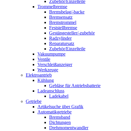
Zubehör/Einzelteile
Trommelbremse
Bremsbelag/-backe
Bremsensatz
Bremstrommel
Feststellbremse
Gestängesteller/-zubehör
Radzylinder
Reparatursatz
Zubehör/Einzelteile
Vakuumpumpe
Ventile
Verschleißanzeiger
Werkzeuge
Elektroantrieb
Kühlung
Gebläse für Antriebsbatterie
Ladeanschluss
Ladekabel
Getriebe
Artikelsuche über Grafik
Automatikgetriebe
Bremsband
Dichtungen
Drehmomentwandler