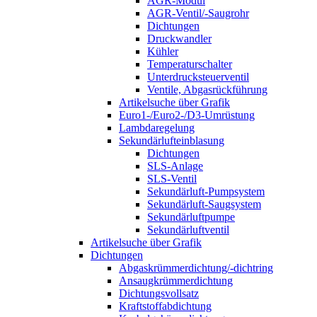
AGR-Modul
AGR-Ventil/-Saugrohr
Dichtungen
Druckwandler
Kühler
Temperaturschalter
Unterdrucksteuerventil
Ventile, Abgasrückführung
Artikelsuche über Grafik
Euro1-/Euro2-/D3-Umrüstung
Lambdaregelung
Sekundärlufteinblasung
Dichtungen
SLS-Anlage
SLS-Ventil
Sekundärluft-Pumpsystem
Sekundärluft-Saugsystem
Sekundärluftpumpe
Sekundärluftventil
Artikelsuche über Grafik
Dichtungen
Abgaskrümmerdichtung/-dichtring
Ansaugkrümmerdichtung
Dichtungsvollsatz
Kraftstoffabdichtung