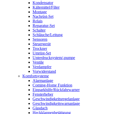
Kondensator
Kältemittel/Filter
Montage
Nachrüst-Set
Relais
Reparatur-Set
Schalter
Schläuche/Leitung
Sensoren
Steuergerät
Trockner
Umrüst-Set
Unterdrucksystem/-pumpe
Ventile
Verdampfer
Vorwiderstand
Komfortsysteme
Alarmanlage
Coming-Home Funktion
Einparkhilfe/Rückfahrwarner
Fensterheber
Geschwindigkeitsregelanlage
Geschwindigkeitswarnanlage
Glasdach
Heckklappenbetätigung