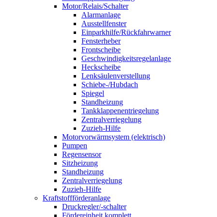
Motor/Relais/Schalter
Alarmanlage
Ausstellfenster
Einparkhilfe/Rückfahrwarner
Fensterheber
Frontscheibe
Geschwindigkeitsregelanlage
Heckscheibe
Lenksäulenverstellung
Schiebe-/Hubdach
Spiegel
Standheizung
Tankklappenentriegelung
Zentralverriegelung
Zuzieh-Hilfe
Motorvorwärmsystem (elektrisch)
Pumpen
Regensensor
Sitzheizung
Standheizung
Zentralverriegelung
Zuzieh-Hilfe
Kraftstoffförderanlage
Druckregler/-schalter
Fördereinheit komplett