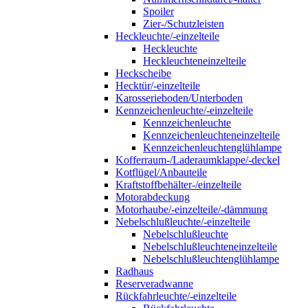
Spoiler
Zier-/Schutzleisten
Heckleuchte/-einzelteile
Heckleuchte
Heckleuchteneinzelteile
Heckscheibe
Hecktür/-einzelteile
Karosserieboden/Unterboden
Kennzeichenleuchte/-einzelteile
Kennzeichenleuchte
Kennzeichenleuchteneinzelteile
Kennzeichenleuchtenglühlampe
Kofferraum-/Laderaumklappe/-deckel
Kotflügel/Anbauteile
Kraftstoffbehälter-/einzelteile
Motorabdeckung
Motorhaube/-einzelteile/-dämmung
Nebelschlußleuchte/-einzelteile
Nebelschlußleuchte
Nebelschlußleuchteneinzelteile
Nebelschlußleuchtenglühlampe
Radhaus
Reserveradwanne
Rückfahrleuchte/-einzelteile