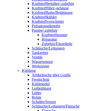
Kraftstoffbehälter/-zubehör
Kraftstofffilter/-gehäuse
Kraftstoffhahn/Betätigung
Kraftstoffkühler
Kraftstoffvorwärmer
Pulsationsdämpfer
Pumpe/-zubehör
Kraftstoffpumpe
Reparatur
Zubehör/Einzelteile
Schläuche/Leitungen
Tankgeber
Ventile
Wassersensor
Werkzeuge
Kühlung
Artikelsuche über Grafik
Frostschutz
Kühlmodul
Luftkühlung
Lüfter
Relais
Schalter/Sensor
Schläuche/Leitungen/Flansche
Flansche