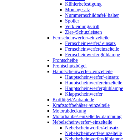
Kühlerbefestigung
Montagesatz
Nummernschildtafel/-halter
Spoiler
Verkleidung/Grill
Zier-/Schutzleisten
Fernscheinwerfer/-einzelteile
Fernscheinwerfer/-einsatz
Fernscheinwerfereinzelteile
Fernscheinwerferglühlampe
Frontscheibe
Frontschutzbügel
Hauptscheinwerfer/-einzelteile
Hauptscheinwerfer/-einsatz
Hauptscheinwerfereinzelteile
Hauptscheinwerferglühlampe
Klappscheinwerfer
Kotflügel/Anbauteile
Kraftstoffbehälter-/einzelteile
Motorabdeckung
Motorhaube/-einzelteile/-dämmung
Nebelscheinwerfer/-einzelteile
Nebelscheinwerfer/-einsatz
Nebelscheinwerfereinzelteile
Nebelscheinwerferglühlampe