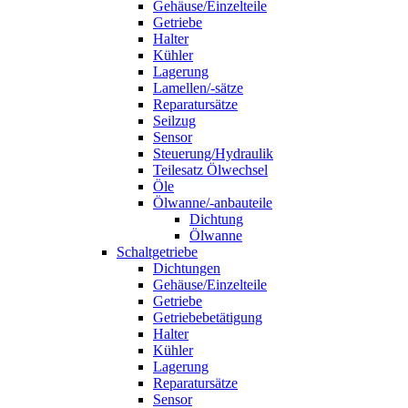
Gehäuse/Einzelteile
Getriebe
Halter
Kühler
Lagerung
Lamellen/-sätze
Reparatursätze
Seilzug
Sensor
Steuerung/Hydraulik
Teilesatz Ölwechsel
Öle
Ölwanne/-anbauteile
Dichtung
Ölwanne
Schaltgetriebe
Dichtungen
Gehäuse/Einzelteile
Getriebe
Getriebebetätigung
Halter
Kühler
Lagerung
Reparatursätze
Sensor