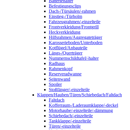
Batteriehalter
Befestigungsclips
Dach-/Türsäulen/-rahmen
Einstieg-/Türholm
Fahrzeugrahmen/-einzelteile
Frontverkleidung/Frontgrill
Heckverkleidung
Hilfsrahmen/Aggregateträger
Karosserieboden/Unterboden
Kotflügel/Anbauteile
Längs-/Querträger
Nummernschildtafel/-halter
Radhaus
Rahmenkopf
Reserveradwanne
Seitenwand
Spoiler
Stoßfänger/-einzelteile
Klappen/Hauben/Türen/Schiebedach/Faltdach
Faltdach
Kofferraum-/Laderaumklappe/-deckel
Motorhaube/-einzelteile/-dämmung
Schiebedach/-einzelteile
Tankklappe/-einzelteile
Türen/-einzelteile