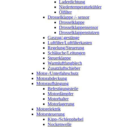
Laderdichtung
Niedertemperaturkühler
Ölfilter
Drosselklappe /- sensor
Drosselklappe
Drosselklappensensor
Drosselklappenstutzen
Gaszug/-gestänge
Luftfilter/Luftfilterkasten
Regelung/Steuerung
Schläuche/Leitungen
Steuerklappe
Warmluftfangblech
Zusatzluftschieber
Motor-/Unterfahrschutz
Motorabdeckung
Motoraufhängung
Befestigungsteile
Motordämpfer
Motorhalter
Motorlagerung
Motorelektrik
Motorsteuerung
Kipp-/Schlepphebel
Nockenwelle