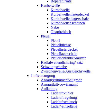
Reparatursatz
Kurbelwelle
Kurbelwelle
Kurbelwellenlagerdeckel
Kurbelwellenlagerschale
Kurbelwellenscheiben
Nabe
Ölspritzblech
Pleuel
Pleuel
Pleuelbüchse
Pleuellagerdeckel
Pleuellagerschale
Pleuelschraube/-mutter
Radialwellendichtring/-satz
Schwungscheibe
Zwischenwelle/Ausgleichswelle
Luftversorgung
Ansaugkrümmer/Saugrohr
Ansaugluftvorwärmung
Aufladung
Ladeluftkühler
Ladeluftregelung
Ladeluftschlauch
Lader/-einzelteile