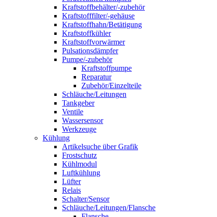
Kraftstoffbehälter/-zubehör
Kraftstofffilter/-gehäuse
Kraftstoffhahn/Betätigung
Kraftstoffkühler
Kraftstoffvorwärmer
Pulsationsdämpfer
Pumpe/-zubehör
Kraftstoffpumpe
Reparatur
Zubehör/Einzelteile
Schläuche/Leitungen
Tankgeber
Ventile
Wassersensor
Werkzeuge
Kühlung
Artikelsuche über Grafik
Frostschutz
Kühlmodul
Luftkühlung
Lüfter
Relais
Schalter/Sensor
Schläuche/Leitungen/Flansche
Flansche