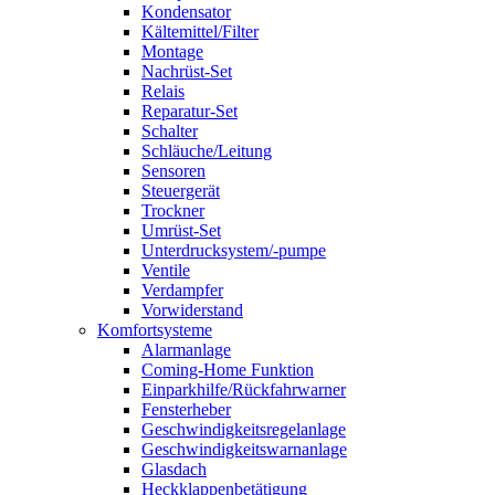
Kondensator
Kältemittel/Filter
Montage
Nachrüst-Set
Relais
Reparatur-Set
Schalter
Schläuche/Leitung
Sensoren
Steuergerät
Trockner
Umrüst-Set
Unterdrucksystem/-pumpe
Ventile
Verdampfer
Vorwiderstand
Komfortsysteme
Alarmanlage
Coming-Home Funktion
Einparkhilfe/Rückfahrwarner
Fensterheber
Geschwindigkeitsregelanlage
Geschwindigkeitswarnanlage
Glasdach
Heckklappenbetätigung