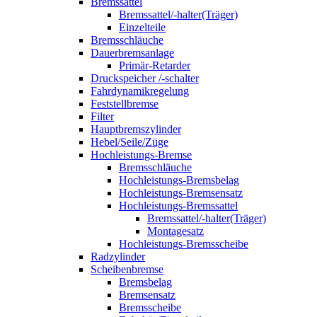
Bremssattel
Bremssattel/-halter(Träger)
Einzelteile
Bremsschläuche
Dauerbremsanlage
Primär-Retarder
Druckspeicher /-schalter
Fahrdynamikregelung
Feststellbremse
Filter
Hauptbremszylinder
Hebel/Seile/Züge
Hochleistungs-Bremse
Bremsschläuche
Hochleistungs-Bremsbelag
Hochleistungs-Bremsensatz
Hochleistungs-Bremssattel
Bremssattel/-halter(Träger)
Montagesatz
Hochleistungs-Bremsscheibe
Radzylinder
Scheibenbremse
Bremsbelag
Bremsensatz
Bremsscheibe