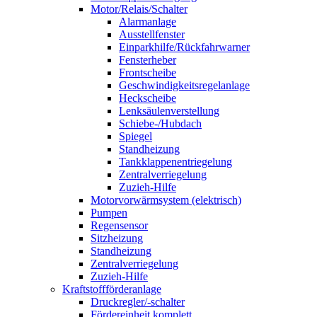
Motor/Relais/Schalter
Alarmanlage
Ausstellfenster
Einparkhilfe/Rückfahrwarner
Fensterheber
Frontscheibe
Geschwindigkeitsregelanlage
Heckscheibe
Lenksäulenverstellung
Schiebe-/Hubdach
Spiegel
Standheizung
Tankklappenentriegelung
Zentralverriegelung
Zuzieh-Hilfe
Motorvorwärmsystem (elektrisch)
Pumpen
Regensensor
Sitzheizung
Standheizung
Zentralverriegelung
Zuzieh-Hilfe
Kraftstoffförderanlage
Druckregler/-schalter
Fördereinheit komplett