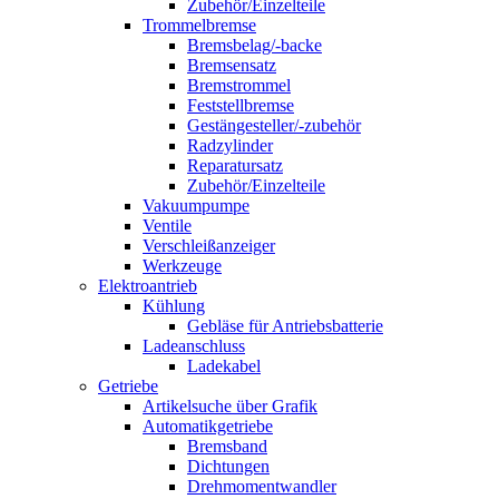
Zubehör/Einzelteile
Trommelbremse
Bremsbelag/-backe
Bremsensatz
Bremstrommel
Feststellbremse
Gestängesteller/-zubehör
Radzylinder
Reparatursatz
Zubehör/Einzelteile
Vakuumpumpe
Ventile
Verschleißanzeiger
Werkzeuge
Elektroantrieb
Kühlung
Gebläse für Antriebsbatterie
Ladeanschluss
Ladekabel
Getriebe
Artikelsuche über Grafik
Automatikgetriebe
Bremsband
Dichtungen
Drehmomentwandler