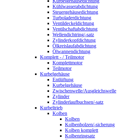
Kurbelgehäusedichtung
Kühlwasserabdichtung
Steuergehäusedichtung
Turboladerdichtung
Ventildeckeldichtung
Ventilschaftabdichtung
Wellendichtring/-satz
Zylinderkopfdichtung
Ölkreislaufabdichtung
Ölwannendichtung
Komplett - / Teilmotor
Komplettmotor
Teilmotor
Kurbelgehäuse
Entlüftung
Kurbelgehäuse
Zwischenwelle/Ausgleichswelle
Zylinder
Zylinderlaufbuchsen/-satz
Kurbeltrieb
Kolben
Kolben
Kolbenbolzen/-sicherung
Kolben komplett
Kolbenringsatz