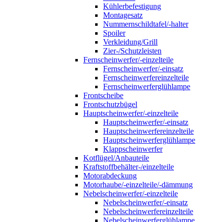
Kühlerbefestigung
Montagesatz
Nummernschildtafel/-halter
Spoiler
Verkleidung/Grill
Zier-/Schutzleisten
Fernscheinwerfer/-einzelteile
Fernscheinwerfer/-einsatz
Fernscheinwerfereinzelteile
Fernscheinwerferglühlampe
Frontscheibe
Frontschutzbügel
Hauptscheinwerfer/-einzelteile
Hauptscheinwerfer/-einsatz
Hauptscheinwerfereinzelteile
Hauptscheinwerferglühlampe
Klappscheinwerfer
Kotflügel/Anbauteile
Kraftstoffbehälter-/einzelteile
Motorabdeckung
Motorhaube/-einzelteile/-dämmung
Nebelscheinwerfer/-einzelteile
Nebelscheinwerfer/-einsatz
Nebelscheinwerfereinzelteile
Nebelscheinwerferglühlampe