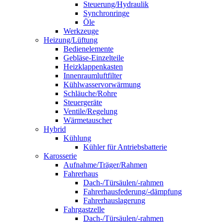
Steuerung/Hydraulik
Synchronringe
Öle
Werkzeuge
Heizung/Lüftung
Bedienelemente
Gebläse-Einzelteile
Heizklappenkasten
Innenraumluftfilter
Kühlwasservorwärmung
Schläuche/Rohre
Steuergeräte
Ventile/Regelung
Wärmetauscher
Hybrid
Kühlung
Kühler für Antriebsbatterie
Karosserie
Aufnahme/Träger/Rahmen
Fahrerhaus
Dach-/Türsäulen/-rahmen
Fahrerhausfederung/-dämpfung
Fahrerhauslagerung
Fahrgastzelle
Dach-/Türsäulen/-rahmen