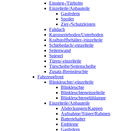
Einstieg-/Türholm
Einzelteile/Anbauteile
Gasfedern
Spoiler
Zier-/Schutzleisten
Faltdach
Karosserieboden/Unterboden
Kraftstoffbehälter-/einzelteile
Schiebedach/-einzelteile
Seitenwand
Spiegel
Türen/-einzelteile
Türscheibe/Seitenscheibe
Zusatz-Bremsleuchte
Fahrzeugfront
Blinkleuchte/-einzelteile
Blinkleuchte
Blinkleuchteneinzelteile
Blinkleuchtenglühlampe
Einzelteile/Anbauteile
Abdeckungen/Kappen
Aufnahme/Träger/Rahmen
Batteriehalter
Embleme
Gasfedern