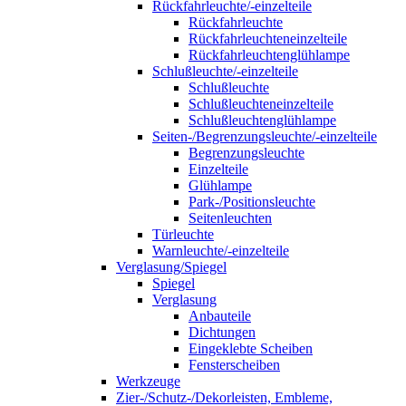
Rückfahrleuchte/-einzelteile
Rückfahrleuchte
Rückfahrleuchteneinzelteile
Rückfahrleuchtenglühlampe
Schlußleuchte/-einzelteile
Schlußleuchte
Schlußleuchteneinzelteile
Schlußleuchtenglühlampe
Seiten-/Begrenzungsleuchte/-einzelteile
Begrenzungsleuchte
Einzelteile
Glühlampe
Park-/Positionsleuchte
Seitenleuchten
Türleuchte
Warnleuchte/-einzelteile
Verglasung/Spiegel
Spiegel
Verglasung
Anbauteile
Dichtungen
Eingeklebte Scheiben
Fensterscheiben
Werkzeuge
Zier-/Schutz-/Dekorleisten, Embleme,