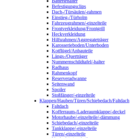
Batteriehalter
Befestigungsclips
Dach-/Türsäulen/-rahmen
Einstieg-/Türholm
Fahrzeugrahmen/-einzelteile
Frontverkleidung/Frontgrill
Heckverkleidung
Hilfsrahmen/Aggregateträger
Karosserieboden/Unterboden
Kotflügel/Anbauteile
Längs-/Querträger
Nummernschildtafel/-halter
Radhaus
Rahmenkopf
Reserveradwanne
Seitenwand
Spoiler
Stoßfänger/-einzelteile
Klappen/Hauben/Türen/Schiebedach/Faltdach
Faltdach
Kofferraum-/Laderaumklappe/-deckel
Motorhaube/-einzelteile/-dämmung
Schiebedach/-einzelteile
Tankklappe/-einzelteile
Türen/-einzelteile