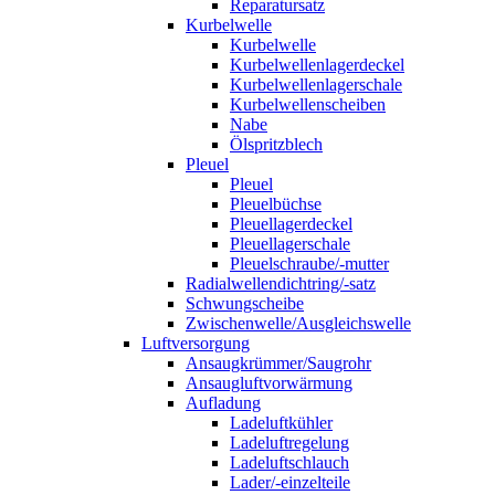
Reparatursatz
Kurbelwelle
Kurbelwelle
Kurbelwellenlagerdeckel
Kurbelwellenlagerschale
Kurbelwellenscheiben
Nabe
Ölspritzblech
Pleuel
Pleuel
Pleuelbüchse
Pleuellagerdeckel
Pleuellagerschale
Pleuelschraube/-mutter
Radialwellendichtring/-satz
Schwungscheibe
Zwischenwelle/Ausgleichswelle
Luftversorgung
Ansaugkrümmer/Saugrohr
Ansaugluftvorwärmung
Aufladung
Ladeluftkühler
Ladeluftregelung
Ladeluftschlauch
Lader/-einzelteile