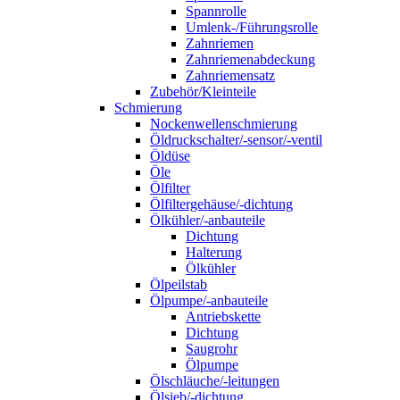
Spannrolle
Umlenk-/Führungsrolle
Zahnriemen
Zahnriemenabdeckung
Zahnriemensatz
Zubehör/Kleinteile
Schmierung
Nockenwellenschmierung
Öldruckschalter/-sensor/-ventil
Öldüse
Öle
Ölfilter
Ölfiltergehäuse/-dichtung
Ölkühler/-anbauteile
Dichtung
Halterung
Ölkühler
Ölpeilstab
Ölpumpe/-anbauteile
Antriebskette
Dichtung
Saugrohr
Ölpumpe
Ölschläuche/-leitungen
Ölsieb/-dichtung