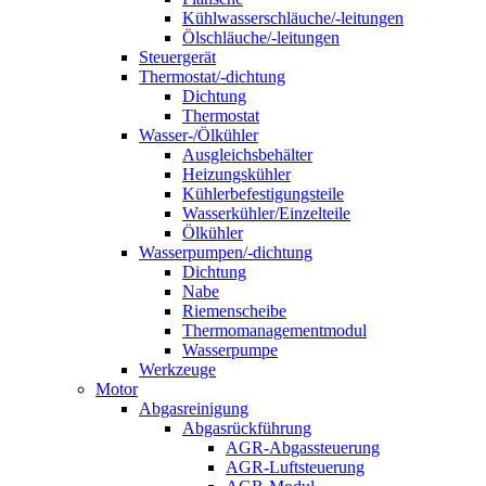
Kühlwasserschläuche/-leitungen
Ölschläuche/-leitungen
Steuergerät
Thermostat/-dichtung
Dichtung
Thermostat
Wasser-/Ölkühler
Ausgleichsbehälter
Heizungskühler
Kühlerbefestigungsteile
Wasserkühler/Einzelteile
Ölkühler
Wasserpumpen/-dichtung
Dichtung
Nabe
Riemenscheibe
Thermomanagementmodul
Wasserpumpe
Werkzeuge
Motor
Abgasreinigung
Abgasrückführung
AGR-Abgassteuerung
AGR-Luftsteuerung