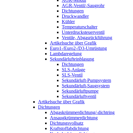
AGR-Modul
AGR-Ventil/-Saugrohr
Dichtungen
Druckwandler
Kühler
Temperaturschalter
Unterdrucksteuerventil
Ventile, Abgasrückführung
Artikelsuche über Grafik
Euro1-/Euro2-/D3-Umrüstung
Lambdaregelung
Sekundärlufteinblasung
Dichtungen
SLS-Anlage
SLS-Ventil
Sekundärluft-Pumpsystem
Sekundärluft-Saugsystem
Sekundärluftpumpe
Sekundärluftventil
Artikelsuche über Grafik
Dichtungen
Abgaskrümmerdichtung/-dichtring
Ansaugkrümmerdichtung
Dichtungsvollsatz
Kraftstoffabdichtung