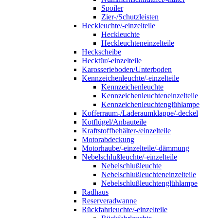
Spoiler
Zier-/Schutzleisten
Heckleuchte/-einzelteile
Heckleuchte
Heckleuchteneinzelteile
Heckscheibe
Hecktür/-einzelteile
Karosserieboden/Unterboden
Kennzeichenleuchte/-einzelteile
Kennzeichenleuchte
Kennzeichenleuchteneinzelteile
Kennzeichenleuchtenglühlampe
Kofferraum-/Laderaumklappe/-deckel
Kotflügel/Anbauteile
Kraftstoffbehälter-/einzelteile
Motorabdeckung
Motorhaube/-einzelteile/-dämmung
Nebelschlußleuchte/-einzelteile
Nebelschlußleuchte
Nebelschlußleuchteneinzelteile
Nebelschlußleuchtenglühlampe
Radhaus
Reserveradwanne
Rückfahrleuchte/-einzelteile