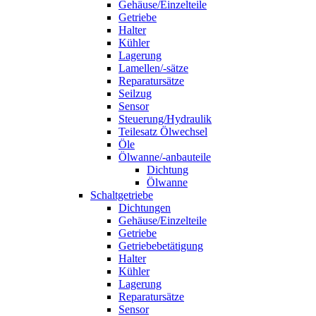
Gehäuse/Einzelteile
Getriebe
Halter
Kühler
Lagerung
Lamellen/-sätze
Reparatursätze
Seilzug
Sensor
Steuerung/Hydraulik
Teilesatz Ölwechsel
Öle
Ölwanne/-anbauteile
Dichtung
Ölwanne
Schaltgetriebe
Dichtungen
Gehäuse/Einzelteile
Getriebe
Getriebebetätigung
Halter
Kühler
Lagerung
Reparatursätze
Sensor