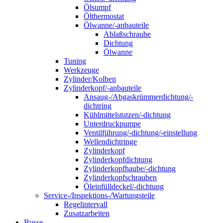
Ölsumpf
Ölthermostat
Ölwanne/-anbauteile
Ablaßschraube
Dichtung
Ölwanne
Tuning
Werkzeuge
Zylinder/Kolben
Zylinderkopf/-anbauteile
Ansaug-/Abgaskrümmerdichtung/-
dichtring
Kühlmittelstutzen/-dichtung
Unterdruckpumpe
Ventilführung/-dichtung/-einstellung
Wellendichtringe
Zylinderkopf
Zylinderkopfdichtung
Zylinderkopfhaube/-dichtung
Zylinderkopfschrauben
Öleinfülldeckel/-dichtung
Service-/Inspektions-/Wartungsteile
Regelintervall
Zusatzarbeiten
Busse