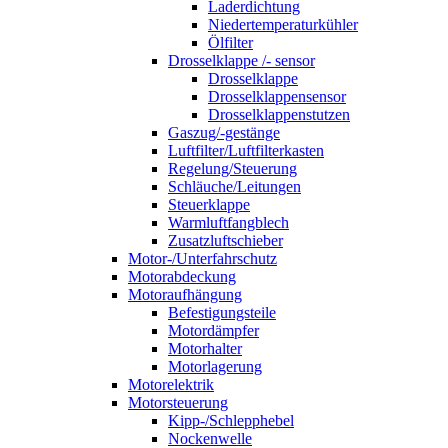
Laderdichtung
Niedertemperaturkühler
Ölfilter
Drosselklappe /- sensor
Drosselklappe
Drosselklappensensor
Drosselklappenstutzen
Gaszug/-gestänge
Luftfilter/Luftfilterkasten
Regelung/Steuerung
Schläuche/Leitungen
Steuerklappe
Warmluftfangblech
Zusatzluftschieber
Motor-/Unterfahrschutz
Motorabdeckung
Motoraufhängung
Befestigungsteile
Motordämpfer
Motorhalter
Motorlagerung
Motorelektrik
Motorsteuerung
Kipp-/Schlepphebel
Nockenwelle