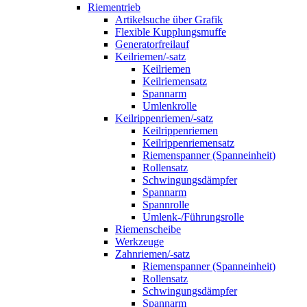
Riementrieb
Artikelsuche über Grafik
Flexible Kupplungsmuffe
Generatorfreilauf
Keilriemen/-satz
Keilriemen
Keilriemensatz
Spannarm
Umlenkrolle
Keilrippenriemen/-satz
Keilrippenriemen
Keilrippenriemensatz
Riemenspanner (Spanneinheit)
Rollensatz
Schwingungsdämpfer
Spannarm
Spannrolle
Umlenk-/Führungsrolle
Riemenscheibe
Werkzeuge
Zahnriemen/-satz
Riemenspanner (Spanneinheit)
Rollensatz
Schwingungsdämpfer
Spannarm