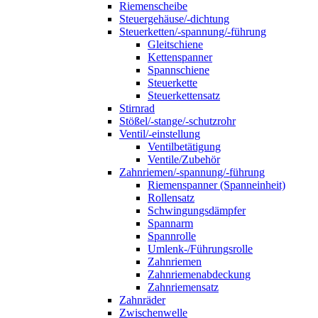
Riemenscheibe
Steuergehäuse/-dichtung
Steuerketten/-spannung/-führung
Gleitschiene
Kettenspanner
Spannschiene
Steuerkette
Steuerkettensatz
Stirnrad
Stößel/-stange/-schutzrohr
Ventil/-einstellung
Ventilbetätigung
Ventile/Zubehör
Zahnriemen/-spannung/-führung
Riemenspanner (Spanneinheit)
Rollensatz
Schwingungsdämpfer
Spannarm
Spannrolle
Umlenk-/Führungsrolle
Zahnriemen
Zahnriemenabdeckung
Zahnriemensatz
Zahnräder
Zwischenwelle