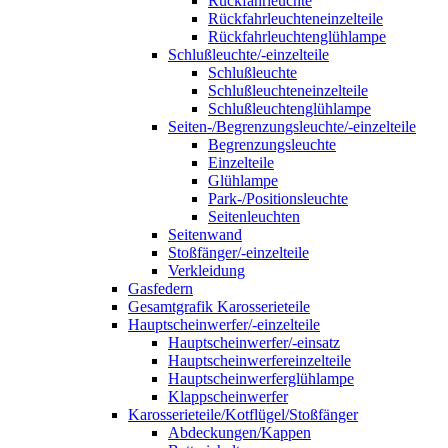
Rückfahrleuchte
Rückfahrleuchteneinzelteile
Rückfahrleuchtenglühlampe
Schlußleuchte/-einzelteile
Schlußleuchte
Schlußleuchteneinzelteile
Schlußleuchtenglühlampe
Seiten-/Begrenzungsleuchte/-einzelteile
Begrenzungsleuchte
Einzelteile
Glühlampe
Park-/Positionsleuchte
Seitenleuchten
Seitenwand
Stoßfänger/-einzelteile
Verkleidung
Gasfedern
Gesamtgrafik Karosserieteile
Hauptscheinwerfer/-einzelteile
Hauptscheinwerfer/-einsatz
Hauptscheinwerfereinzelteile
Hauptscheinwerferglühlampe
Klappscheinwerfer
Karosserieteile/Kotflügel/Stoßfänger
Abdeckungen/Kappen