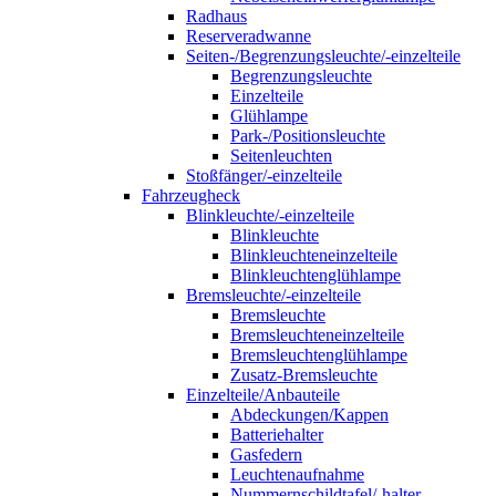
Radhaus
Reserveradwanne
Seiten-/Begrenzungsleuchte/-einzelteile
Begrenzungsleuchte
Einzelteile
Glühlampe
Park-/Positionsleuchte
Seitenleuchten
Stoßfänger/-einzelteile
Fahrzeugheck
Blinkleuchte/-einzelteile
Blinkleuchte
Blinkleuchteneinzelteile
Blinkleuchtenglühlampe
Bremsleuchte/-einzelteile
Bremsleuchte
Bremsleuchteneinzelteile
Bremsleuchtenglühlampe
Zusatz-Bremsleuchte
Einzelteile/Anbauteile
Abdeckungen/Kappen
Batteriehalter
Gasfedern
Leuchtenaufnahme
Nummernschildtafel/-halter