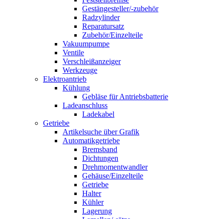
Gestängesteller/-zubehör
Radzylinder
Reparatursatz
Zubehör/Einzelteile
Vakuumpumpe
Ventile
Verschleißanzeiger
Werkzeuge
Elektroantrieb
Kühlung
Gebläse für Antriebsbatterie
Ladeanschluss
Ladekabel
Getriebe
Artikelsuche über Grafik
Automatikgetriebe
Bremsband
Dichtungen
Drehmomentwandler
Gehäuse/Einzelteile
Getriebe
Halter
Kühler
Lagerung