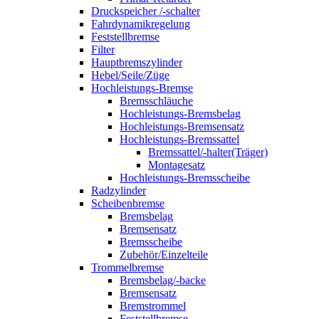
Druckspeicher /-schalter
Fahrdynamikregelung
Feststellbremse
Filter
Hauptbremszylinder
Hebel/Seile/Züge
Hochleistungs-Bremse
Bremsschläuche
Hochleistungs-Bremsbelag
Hochleistungs-Bremsensatz
Hochleistungs-Bremssattel
Bremssattel/-halter(Träger)
Montagesatz
Hochleistungs-Bremsscheibe
Radzylinder
Scheibenbremse
Bremsbelag
Bremsensatz
Bremsscheibe
Zubehör/Einzelteile
Trommelbremse
Bremsbelag/-backe
Bremsensatz
Bremstrommel
Feststellbremse