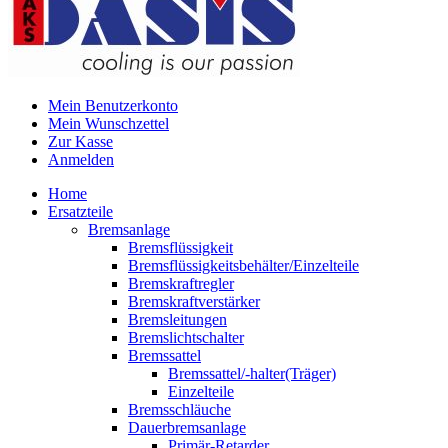
Mein Benutzerkonto
Mein Wunschzettel
Zur Kasse
Anmelden
Home
Ersatzteile
Bremsanlage
Bremsflüssigkeit
Bremsflüssigkeitsbehälter/Einzelteile
Bremskraftregler
Bremskraftverstärker
Bremsleitungen
Bremslichtschalter
Bremssattel
Bremssattel/-halter(Träger)
Einzelteile
Bremsschläuche
Dauerbremsanlage
Primär-Retarder