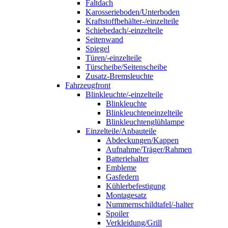
Faltdach
Karosserieboden/Unterboden
Kraftstoffbehälter-/einzelteile
Schiebedach/-einzelteile
Seitenwand
Spiegel
Türen/-einzelteile
Türscheibe/Seitenscheibe
Zusatz-Bremsleuchte
Fahrzeugfront
Blinkleuchte/-einzelteile
Blinkleuchte
Blinkleuchteneinzelteile
Blinkleuchtenglühlampe
Einzelteile/Anbauteile
Abdeckungen/Kappen
Aufnahme/Träger/Rahmen
Batteriehalter
Embleme
Gasfedern
Kühlerbefestigung
Montagesatz
Nummernschildtafel/-halter
Spoiler
Verkleidung/Grill