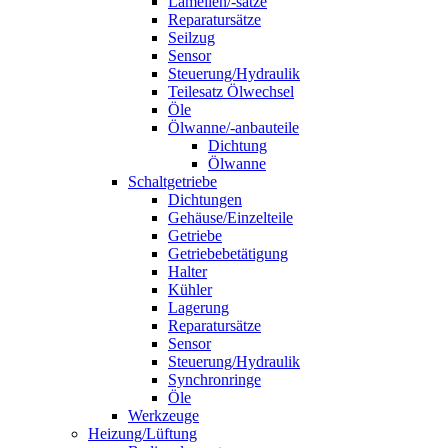
Lamellen/-sätze
Reparatursätze
Seilzug
Sensor
Steuerung/Hydraulik
Teilesatz Ölwechsel
Öle
Ölwanne/-anbauteile
Dichtung
Ölwanne
Schaltgetriebe
Dichtungen
Gehäuse/Einzelteile
Getriebe
Getriebebetätigung
Halter
Kühler
Lagerung
Reparatursätze
Sensor
Steuerung/Hydraulik
Synchronringe
Öle
Werkzeuge
Heizung/Lüftung