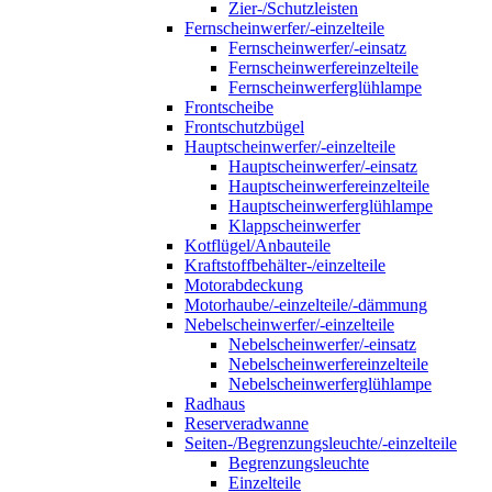
Zier-/Schutzleisten
Fernscheinwerfer/-einzelteile
Fernscheinwerfer/-einsatz
Fernscheinwerfereinzelteile
Fernscheinwerferglühlampe
Frontscheibe
Frontschutzbügel
Hauptscheinwerfer/-einzelteile
Hauptscheinwerfer/-einsatz
Hauptscheinwerfereinzelteile
Hauptscheinwerferglühlampe
Klappscheinwerfer
Kotflügel/Anbauteile
Kraftstoffbehälter-/einzelteile
Motorabdeckung
Motorhaube/-einzelteile/-dämmung
Nebelscheinwerfer/-einzelteile
Nebelscheinwerfer/-einsatz
Nebelscheinwerfereinzelteile
Nebelscheinwerferglühlampe
Radhaus
Reserveradwanne
Seiten-/Begrenzungsleuchte/-einzelteile
Begrenzungsleuchte
Einzelteile