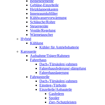
Bedienelemente
Gebläse-Einzelteile
Heizklappenkasten
Innenraumluftfilter
Kühlwasservorwärmung
Schläuche/Rohre
Steuergeräte
Ventile/Regelung
Wärmetauscher
Hybrid
Kühlung
Kühler für Antriebsbatterie
Karosserie
Aufnahme/Träger/Rahmen
Fahrerhaus
Dach-/Türsäulen/-rahmen
Fahrerhausfederung/-dämpfung
Fahrerhauslagerung
Fahrgastzelle
Dach-/Türsäulen/-rahmen
Einstieg-/Türholm
Einzelteile/Anbauteile
Gasfedern
Spoiler
Zier-/Schutzleisten