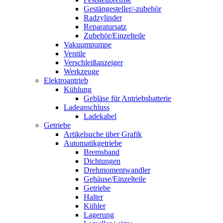
Gestängesteller/-zubehör
Radzylinder
Reparatursatz
Zubehör/Einzelteile
Vakuumpumpe
Ventile
Verschleißanzeiger
Werkzeuge
Elektroantrieb
Kühlung
Gebläse für Antriebsbatterie
Ladeanschluss
Ladekabel
Getriebe
Artikelsuche über Grafik
Automatikgetriebe
Bremsband
Dichtungen
Drehmomentwandler
Gehäuse/Einzelteile
Getriebe
Halter
Kühler
Lagerung