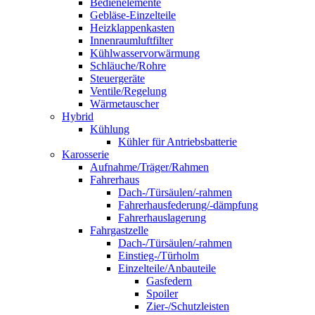
Bedienelemente
Gebläse-Einzelteile
Heizklappenkasten
Innenraumluftfilter
Kühlwasservorwärmung
Schläuche/Rohre
Steuergeräte
Ventile/Regelung
Wärmetauscher
Hybrid
Kühlung
Kühler für Antriebsbatterie
Karosserie
Aufnahme/Träger/Rahmen
Fahrerhaus
Dach-/Türsäulen/-rahmen
Fahrerhausfederung/-dämpfung
Fahrerhauslagerung
Fahrgastzelle
Dach-/Türsäulen/-rahmen
Einstieg-/Türholm
Einzelteile/Anbauteile
Gasfedern
Spoiler
Zier-/Schutzleisten