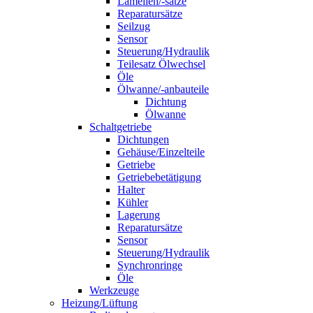
Lamellen/-sätze
Reparatursätze
Seilzug
Sensor
Steuerung/Hydraulik
Teilesatz Ölwechsel
Öle
Ölwanne/-anbauteile
Dichtung
Ölwanne
Schaltgetriebe
Dichtungen
Gehäuse/Einzelteile
Getriebe
Getriebebetätigung
Halter
Kühler
Lagerung
Reparatursätze
Sensor
Steuerung/Hydraulik
Synchronringe
Öle
Werkzeuge
Heizung/Lüftung