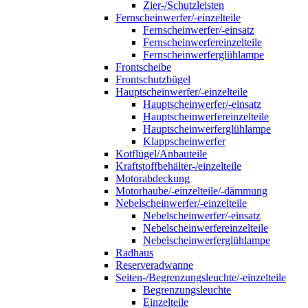
Zier-/Schutzleisten
Fernscheinwerfer/-einzelteile
Fernscheinwerfer/-einsatz
Fernscheinwerfereinzelteile
Fernscheinwerferglühlampe
Frontscheibe
Frontschutzbügel
Hauptscheinwerfer/-einzelteile
Hauptscheinwerfer/-einsatz
Hauptscheinwerfereinzelteile
Hauptscheinwerferglühlampe
Klappscheinwerfer
Kotflügel/Anbauteile
Kraftstoffbehälter-/einzelteile
Motorabdeckung
Motorhaube/-einzelteile/-dämmung
Nebelscheinwerfer/-einzelteile
Nebelscheinwerfer/-einsatz
Nebelscheinwerfereinzelteile
Nebelscheinwerferglühlampe
Radhaus
Reserveradwanne
Seiten-/Begrenzungsleuchte/-einzelteile
Begrenzungsleuchte
Einzelteile