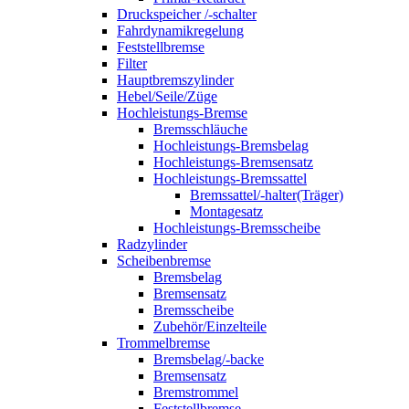
Druckspeicher /-schalter
Fahrdynamikregelung
Feststellbremse
Filter
Hauptbremszylinder
Hebel/Seile/Züge
Hochleistungs-Bremse
Bremsschläuche
Hochleistungs-Bremsbelag
Hochleistungs-Bremsensatz
Hochleistungs-Bremssattel
Bremssattel/-halter(Träger)
Montagesatz
Hochleistungs-Bremsscheibe
Radzylinder
Scheibenbremse
Bremsbelag
Bremsensatz
Bremsscheibe
Zubehör/Einzelteile
Trommelbremse
Bremsbelag/-backe
Bremsensatz
Bremstrommel
Feststellbremse