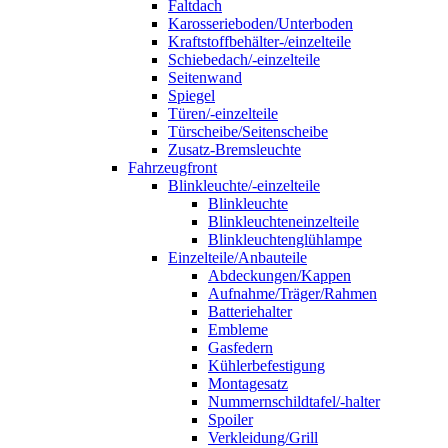
Faltdach
Karosserieboden/Unterboden
Kraftstoffbehälter-/einzelteile
Schiebedach/-einzelteile
Seitenwand
Spiegel
Türen/-einzelteile
Türscheibe/Seitenscheibe
Zusatz-Bremsleuchte
Fahrzeugfront
Blinkleuchte/-einzelteile
Blinkleuchte
Blinkleuchteneinzelteile
Blinkleuchtenglühlampe
Einzelteile/Anbauteile
Abdeckungen/Kappen
Aufnahme/Träger/Rahmen
Batteriehalter
Embleme
Gasfedern
Kühlerbefestigung
Montagesatz
Nummernschildtafel/-halter
Spoiler
Verkleidung/Grill