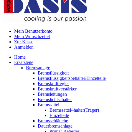
Mein Benutzerkonto
Mein Wunschzettel
Zur Kasse
Anmelden
Home
Ersatzteile
Bremsanlage
Bremsflüssigkeit
Bremsflüssigkeitsbehälter/Einzelteile
Bremskraftregler
Bremskraftverstärker
Bremsleitungen
Bremslichtschalter
Bremssattel
Bremssattel/-halter(Träger)
Einzelteile
Bremsschläuche
Dauerbremsanlage
Primär-Retarder