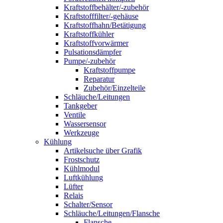
Kraftstoffbehälter/-zubehör
Kraftstofffilter/-gehäuse
Kraftstoffhahn/Betätigung
Kraftstoffkühler
Kraftstoffvorwärmer
Pulsationsdämpfer
Pumpe/-zubehör
Kraftstoffpumpe
Reparatur
Zubehör/Einzelteile
Schläuche/Leitungen
Tankgeber
Ventile
Wassersensor
Werkzeuge
Kühlung
Artikelsuche über Grafik
Frostschutz
Kühlmodul
Luftkühlung
Lüfter
Relais
Schalter/Sensor
Schläuche/Leitungen/Flansche
Flansche