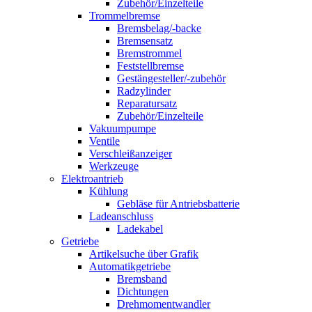
Zubehör/Einzelteile
Trommelbremse
Bremsbelag/-backe
Bremsensatz
Bremstrommel
Feststellbremse
Gestängesteller/-zubehör
Radzylinder
Reparatursatz
Zubehör/Einzelteile
Vakuumpumpe
Ventile
Verschleißanzeiger
Werkzeuge
Elektroantrieb
Kühlung
Gebläse für Antriebsbatterie
Ladeanschluss
Ladekabel
Getriebe
Artikelsuche über Grafik
Automatikgetriebe
Bremsband
Dichtungen
Drehmomentwandler