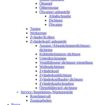
Ölsumpf
Ölthermostat
Ölwanne/-anbauteile
Ablaßschraube
Dichtung
Ölwanne
Tuning
Werkzeuge
Zylinder/Kolben
Zylinderkopf/-anbauteile
Ansaug-/Abgaskrümmerdichtung/-
dichtring
Kühlmittelstutzen/-dichtung
Unterdruckpumpe
Ventilführung/-dichtung/-einstellung
Wellendichtringe
Zylinderkopf
Zylinderkopfdichtung
Zylinderkopfhaube/-dichtung
Zylinderkopfschrauben
Öleinfülldeckel/-dichtung
Service-/Inspektions-/Wartungsteile
Regelintervall
Zusatzarbeiten
Busse