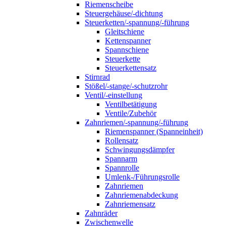
Riemenscheibe
Steuergehäuse/-dichtung
Steuerketten/-spannung/-führung
Gleitschiene
Kettenspanner
Spannschiene
Steuerkette
Steuerkettensatz
Stirnrad
Stößel/-stange/-schutzrohr
Ventil/-einstellung
Ventilbetätigung
Ventile/Zubehör
Zahnriemen/-spannung/-führung
Riemenspanner (Spanneinheit)
Rollensatz
Schwingungsdämpfer
Spannarm
Spannrolle
Umlenk-/Führungsrolle
Zahnriemen
Zahnriemenabdeckung
Zahnriemensatz
Zahnräder
Zwischenwelle