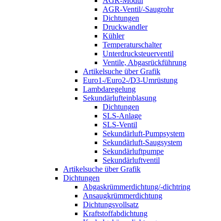
AGR-Modul
AGR-Ventil/-Saugrohr
Dichtungen
Druckwandler
Kühler
Temperaturschalter
Unterdrucksteuerventil
Ventile, Abgasrückführung
Artikelsuche über Grafik
Euro1-/Euro2-/D3-Umrüstung
Lambdaregelung
Sekundärlufteinblasung
Dichtungen
SLS-Anlage
SLS-Ventil
Sekundärluft-Pumpsystem
Sekundärluft-Saugsystem
Sekundärluftpumpe
Sekundärluftventil
Artikelsuche über Grafik
Dichtungen
Abgaskrümmerdichtung/-dichtring
Ansaugkrümmerdichtung
Dichtungsvollsatz
Kraftstoffabdichtung