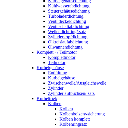
Kurbelgehäusedichtung
Kühlwasserabdichtung
Steuergehäusedichtung
Turboladerdichtung
Ventildeckeldichtung
Ventilschaftabdichtung
Wellendichtring/-satz
Zylinderkopfdichtung
Ölkreislaufabdichtung
Ölwannendichtung
Komplett - / Teilmotor
Komplettmotor
Teilmotor
Kurbelgehäuse
Entlüftung
Kurbelgehäuse
Zwischenwelle/Ausgleichswelle
Zylinder
Zylinderlaufbuchsen/-satz
Kurbeltrieb
Kolben
Kolben
Kolbenbolzen/-sicherung
Kolben komplett
Kolbenringsatz