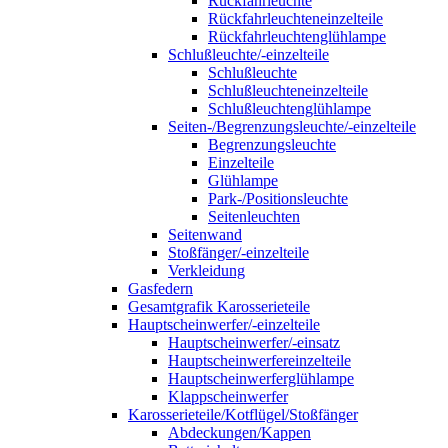
Rückfahrleuchte
Rückfahrleuchteneinzelteile
Rückfahrleuchtenglühlampe
Schlußleuchte/-einzelteile
Schlußleuchte
Schlußleuchteneinzelteile
Schlußleuchtenglühlampe
Seiten-/Begrenzungsleuchte/-einzelteile
Begrenzungsleuchte
Einzelteile
Glühlampe
Park-/Positionsleuchte
Seitenleuchten
Seitenwand
Stoßfänger/-einzelteile
Verkleidung
Gasfedern
Gesamtgrafik Karosserieteile
Hauptscheinwerfer/-einzelteile
Hauptscheinwerfer/-einsatz
Hauptscheinwerfereinzelteile
Hauptscheinwerferglühlampe
Klappscheinwerfer
Karosserieteile/Kotflügel/Stoßfänger
Abdeckungen/Kappen