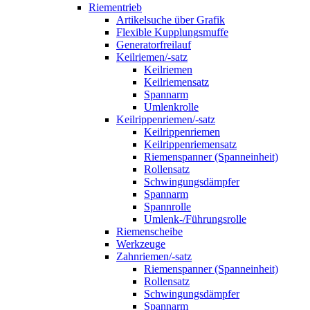
Riementrieb
Artikelsuche über Grafik
Flexible Kupplungsmuffe
Generatorfreilauf
Keilriemen/-satz
Keilriemen
Keilriemensatz
Spannarm
Umlenkrolle
Keilrippenriemen/-satz
Keilrippenriemen
Keilrippenriemensatz
Riemenspanner (Spanneinheit)
Rollensatz
Schwingungsdämpfer
Spannarm
Spannrolle
Umlenk-/Führungsrolle
Riemenscheibe
Werkzeuge
Zahnriemen/-satz
Riemenspanner (Spanneinheit)
Rollensatz
Schwingungsdämpfer
Spannarm