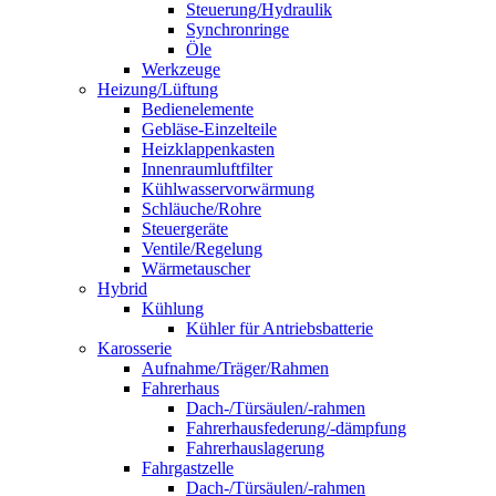
Steuerung/Hydraulik
Synchronringe
Öle
Werkzeuge
Heizung/Lüftung
Bedienelemente
Gebläse-Einzelteile
Heizklappenkasten
Innenraumluftfilter
Kühlwasservorwärmung
Schläuche/Rohre
Steuergeräte
Ventile/Regelung
Wärmetauscher
Hybrid
Kühlung
Kühler für Antriebsbatterie
Karosserie
Aufnahme/Träger/Rahmen
Fahrerhaus
Dach-/Türsäulen/-rahmen
Fahrerhausfederung/-dämpfung
Fahrerhauslagerung
Fahrgastzelle
Dach-/Türsäulen/-rahmen