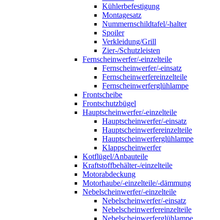
Kühlerbefestigung
Montagesatz
Nummernschildtafel/-halter
Spoiler
Verkleidung/Grill
Zier-/Schutzleisten
Fernscheinwerfer/-einzelteile
Fernscheinwerfer/-einsatz
Fernscheinwerfereinzelteile
Fernscheinwerferglühlampe
Frontscheibe
Frontschutzbügel
Hauptscheinwerfer/-einzelteile
Hauptscheinwerfer/-einsatz
Hauptscheinwerfereinzelteile
Hauptscheinwerferglühlampe
Klappscheinwerfer
Kotflügel/Anbauteile
Kraftstoffbehälter-/einzelteile
Motorabdeckung
Motorhaube/-einzelteile/-dämmung
Nebelscheinwerfer/-einzelteile
Nebelscheinwerfer/-einsatz
Nebelscheinwerfereinzelteile
Nebelscheinwerferglühlampe