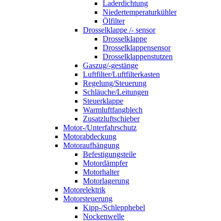
Laderdichtung
Niedertemperaturkühler
Ölfilter
Drosselklappe /- sensor
Drosselklappe
Drosselklappensensor
Drosselklappenstutzen
Gaszug/-gestänge
Luftfilter/Luftfilterkasten
Regelung/Steuerung
Schläuche/Leitungen
Steuerklappe
Warmluftfangblech
Zusatzluftschieber
Motor-/Unterfahrschutz
Motorabdeckung
Motoraufhängung
Befestigungsteile
Motordämpfer
Motorhalter
Motorlagerung
Motorelektrik
Motorsteuerung
Kipp-/Schlepphebel
Nockenwelle