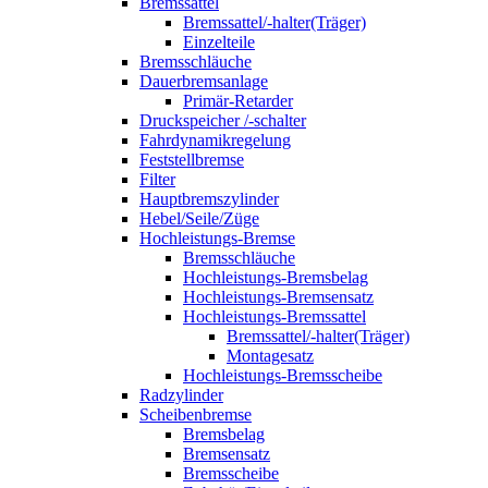
Bremssattel
Bremssattel/-halter(Träger)
Einzelteile
Bremsschläuche
Dauerbremsanlage
Primär-Retarder
Druckspeicher /-schalter
Fahrdynamikregelung
Feststellbremse
Filter
Hauptbremszylinder
Hebel/Seile/Züge
Hochleistungs-Bremse
Bremsschläuche
Hochleistungs-Bremsbelag
Hochleistungs-Bremsensatz
Hochleistungs-Bremssattel
Bremssattel/-halter(Träger)
Montagesatz
Hochleistungs-Bremsscheibe
Radzylinder
Scheibenbremse
Bremsbelag
Bremsensatz
Bremsscheibe