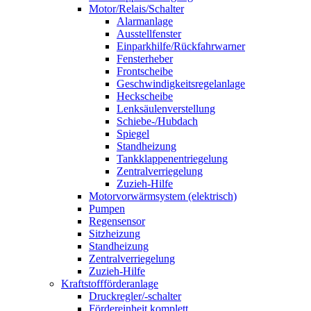
Motor/Relais/Schalter
Alarmanlage
Ausstellfenster
Einparkhilfe/Rückfahrwarner
Fensterheber
Frontscheibe
Geschwindigkeitsregelanlage
Heckscheibe
Lenksäulenverstellung
Schiebe-/Hubdach
Spiegel
Standheizung
Tankklappenentriegelung
Zentralverriegelung
Zuzieh-Hilfe
Motorvorwärmsystem (elektrisch)
Pumpen
Regensensor
Sitzheizung
Standheizung
Zentralverriegelung
Zuzieh-Hilfe
Kraftstoffförderanlage
Druckregler/-schalter
Fördereinheit komplett