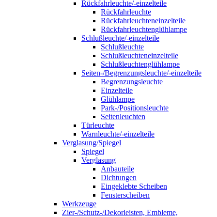
Rückfahrleuchte/-einzelteile
Rückfahrleuchte
Rückfahrleuchteneinzelteile
Rückfahrleuchtenglühlampe
Schlußleuchte/-einzelteile
Schlußleuchte
Schlußleuchteneinzelteile
Schlußleuchtenglühlampe
Seiten-/Begrenzungsleuchte/-einzelteile
Begrenzungsleuchte
Einzelteile
Glühlampe
Park-/Positionsleuchte
Seitenleuchten
Türleuchte
Warnleuchte/-einzelteile
Verglasung/Spiegel
Spiegel
Verglasung
Anbauteile
Dichtungen
Eingeklebte Scheiben
Fensterscheiben
Werkzeuge
Zier-/Schutz-/Dekorleisten, Embleme,