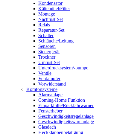
Kondensator
Kältemittel/Filter
Montage
Nachrüst-Set
Relais
Reparatur-Set
Schalter
Schläuche/Leitung
Sensoren
Steuergerät
Trockner
Umrüst-Set
Unterdrucksystem/-pumpe
Ventile
Verdampfer
Vorwiderstand
Komfortsysteme
Alarmanlage
Coming-Home Funktion
Einparkhilfe/Rückfahrwarner
Fensterheber
Geschwindigkeitsregelanlage
Geschwindigkeitswarnanlage
Glasdach
Heckklappenbetätigung