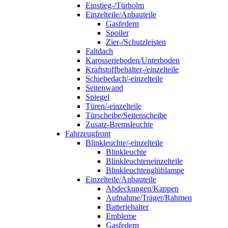
Einstieg-/Türholm
Einzelteile/Anbauteile
Gasfedern
Spoiler
Zier-/Schutzleisten
Faltdach
Karosserieboden/Unterboden
Kraftstoffbehälter-/einzelteile
Schiebedach/-einzelteile
Seitenwand
Spiegel
Türen/-einzelteile
Türscheibe/Seitenscheibe
Zusatz-Bremsleuchte
Fahrzeugfront
Blinkleuchte/-einzelteile
Blinkleuchte
Blinkleuchteneinzelteile
Blinkleuchtenglühlampe
Einzelteile/Anbauteile
Abdeckungen/Kappen
Aufnahme/Träger/Rahmen
Batteriehalter
Embleme
Gasfedern