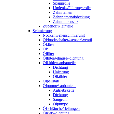
Spannrolle
Umlenk-/Führungsrolle
Zahnriemen
Zahnriemenabdeckung
Zahnriemensatz
Zubehör/Kleinteile
Schmierung
Nockenwellenschmierung
Öldruckschalter/-sensor/-ventil
Öldüse
Öle
Ölfilter
Ölfiltergehäuse/-dichtung
Ölkühler/-anbauteile
Dichtung
Halterung
Ölkühler
Ölpeilstab
Ölpumpe/-anbauteile
Antriebskette
Dichtung
Saugrohr
Ölpumpe
Ölschläuche/-leitungen
Ölsieb/-dichtung