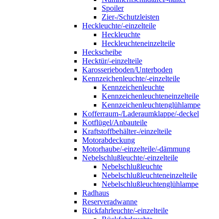
Spoiler
Zier-/Schutzleisten
Heckleuchte/-einzelteile
Heckleuchte
Heckleuchteneinzelteile
Heckscheibe
Hecktür/-einzelteile
Karosserieboden/Unterboden
Kennzeichenleuchte/-einzelteile
Kennzeichenleuchte
Kennzeichenleuchteneinzelteile
Kennzeichenleuchtenglühlampe
Kofferraum-/Laderaumklappe/-deckel
Kotflügel/Anbauteile
Kraftstoffbehälter-/einzelteile
Motorabdeckung
Motorhaube/-einzelteile/-dämmung
Nebelschlußleuchte/-einzelteile
Nebelschlußleuchte
Nebelschlußleuchteneinzelteile
Nebelschlußleuchtenglühlampe
Radhaus
Reserveradwanne
Rückfahrleuchte/-einzelteile