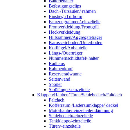
Batteriehalter
Befestigungsclips
Dach-/Türsäulen/-rahmen
Einstieg-/Türholm
Fahrzeugrahmen/-einzelteile
Frontverkleidung/Frontgrill
Heckverkleidung
Hilfsrahmen/Aggregateträger
Karosserieboden/Unterboden
Kotflügel/Anbauteile
Längs-/Querträger
Nummernschildtafel/-halter
Radhaus
Rahmenkopf
Reserveradwanne
Seitenwand
Spoiler
Stoßfänger/-einzelteile
Klappen/Hauben/Türen/Schiebedach/Faltdach
Faltdach
Kofferraum-/Laderaumklappe/-deckel
Motorhaube/-einzelteile/-dämmung
Schiebedach/-einzelteile
Tankklappe/-einzelteile
Türen/-einzelteile