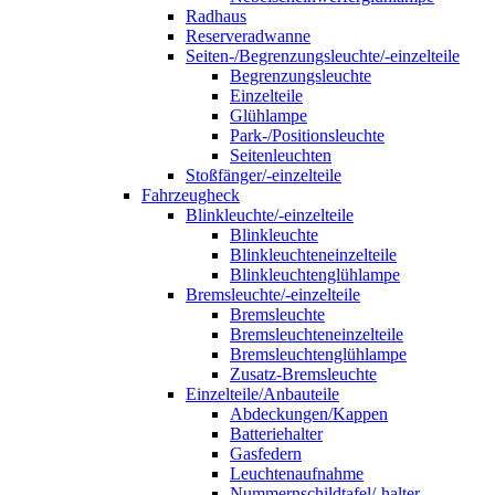
Radhaus
Reserveradwanne
Seiten-/Begrenzungsleuchte/-einzelteile
Begrenzungsleuchte
Einzelteile
Glühlampe
Park-/Positionsleuchte
Seitenleuchten
Stoßfänger/-einzelteile
Fahrzeugheck
Blinkleuchte/-einzelteile
Blinkleuchte
Blinkleuchteneinzelteile
Blinkleuchtenglühlampe
Bremsleuchte/-einzelteile
Bremsleuchte
Bremsleuchteneinzelteile
Bremsleuchtenglühlampe
Zusatz-Bremsleuchte
Einzelteile/Anbauteile
Abdeckungen/Kappen
Batteriehalter
Gasfedern
Leuchtenaufnahme
Nummernschildtafel/-halter