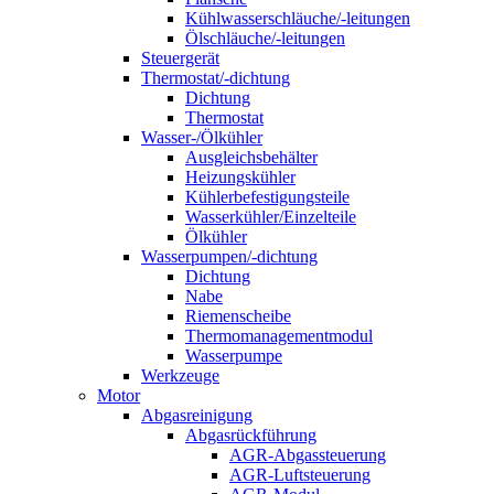
Kühlwasserschläuche/-leitungen
Ölschläuche/-leitungen
Steuergerät
Thermostat/-dichtung
Dichtung
Thermostat
Wasser-/Ölkühler
Ausgleichsbehälter
Heizungskühler
Kühlerbefestigungsteile
Wasserkühler/Einzelteile
Ölkühler
Wasserpumpen/-dichtung
Dichtung
Nabe
Riemenscheibe
Thermomanagementmodul
Wasserpumpe
Werkzeuge
Motor
Abgasreinigung
Abgasrückführung
AGR-Abgassteuerung
AGR-Luftsteuerung