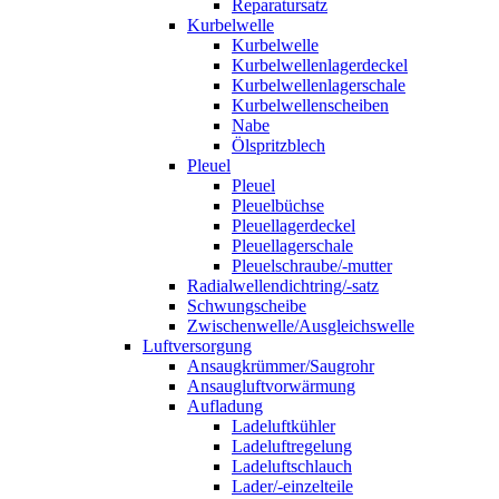
Reparatursatz
Kurbelwelle
Kurbelwelle
Kurbelwellenlagerdeckel
Kurbelwellenlagerschale
Kurbelwellenscheiben
Nabe
Ölspritzblech
Pleuel
Pleuel
Pleuelbüchse
Pleuellagerdeckel
Pleuellagerschale
Pleuelschraube/-mutter
Radialwellendichtring/-satz
Schwungscheibe
Zwischenwelle/Ausgleichswelle
Luftversorgung
Ansaugkrümmer/Saugrohr
Ansaugluftvorwärmung
Aufladung
Ladeluftkühler
Ladeluftregelung
Ladeluftschlauch
Lader/-einzelteile