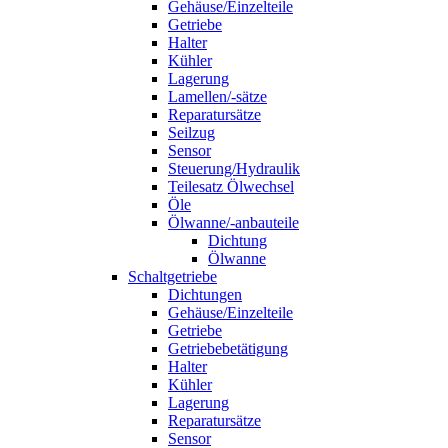
Gehäuse/Einzelteile
Getriebe
Halter
Kühler
Lagerung
Lamellen/-sätze
Reparatursätze
Seilzug
Sensor
Steuerung/Hydraulik
Teilesatz Ölwechsel
Öle
Ölwanne/-anbauteile
Dichtung
Ölwanne
Schaltgetriebe
Dichtungen
Gehäuse/Einzelteile
Getriebe
Getriebebetätigung
Halter
Kühler
Lagerung
Reparatursätze
Sensor