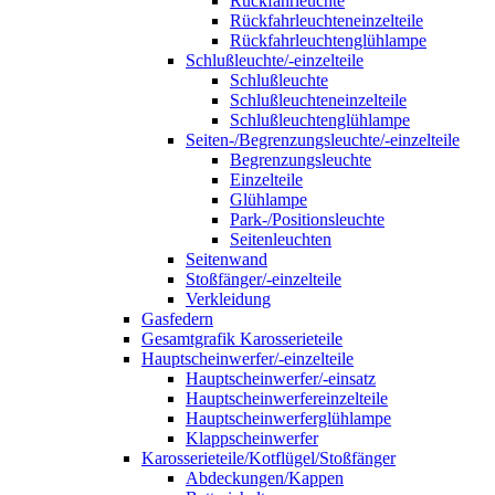
Rückfahrleuchte
Rückfahrleuchteneinzelteile
Rückfahrleuchtenglühlampe
Schlußleuchte/-einzelteile
Schlußleuchte
Schlußleuchteneinzelteile
Schlußleuchtenglühlampe
Seiten-/Begrenzungsleuchte/-einzelteile
Begrenzungsleuchte
Einzelteile
Glühlampe
Park-/Positionsleuchte
Seitenleuchten
Seitenwand
Stoßfänger/-einzelteile
Verkleidung
Gasfedern
Gesamtgrafik Karosserieteile
Hauptscheinwerfer/-einzelteile
Hauptscheinwerfer/-einsatz
Hauptscheinwerfereinzelteile
Hauptscheinwerferglühlampe
Klappscheinwerfer
Karosserieteile/Kotflügel/Stoßfänger
Abdeckungen/Kappen