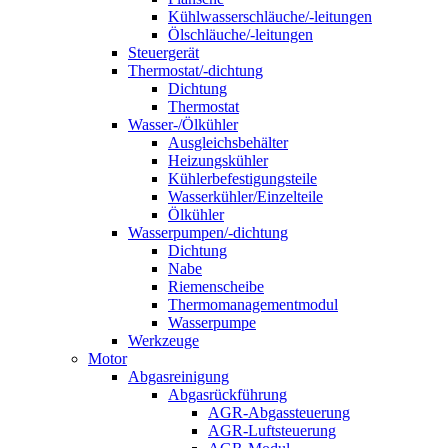
Kühlwasserschläuche/-leitungen
Ölschläuche/-leitungen
Steuergerät
Thermostat/-dichtung
Dichtung
Thermostat
Wasser-/Ölkühler
Ausgleichsbehälter
Heizungskühler
Kühlerbefestigungsteile
Wasserkühler/Einzelteile
Ölkühler
Wasserpumpen/-dichtung
Dichtung
Nabe
Riemenscheibe
Thermomanagementmodul
Wasserpumpe
Werkzeuge
Motor
Abgasreinigung
Abgasrückführung
AGR-Abgassteuerung
AGR-Luftsteuerung