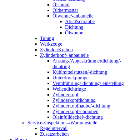
Ölsumpf
Ölthermostat
Ölwanne/-anbauteile
Ablaßschraube
Dichtung
Ölwanne
Tuning
Werkzeuge
Zylinder/Kolben
Zylinderkopf/-anbauteile
Ansaug-/Abgaskrümmerdichtung/-
dichtring
Kühlmittelstutzen/-dichtung
Unterdruckpumpe
Ventilführung/-dichtung/-einstellung
Wellendichtringe
Zylinderkopf
Zylinderkopfdichtung
Zylinderkopfhaube/-dichtung
Zylinderkopfschrauben
Öleinfülldeckel/-dichtung
Service-/Inspektions-/Wartungsteile
Regelintervall
Zusatzarbeiten
Busse