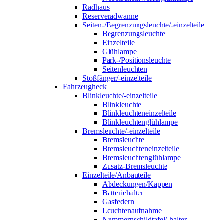
Radhaus
Reserveradwanne
Seiten-/Begrenzungsleuchte/-einzelteile
Begrenzungsleuchte
Einzelteile
Glühlampe
Park-/Positionsleuchte
Seitenleuchten
Stoßfänger/-einzelteile
Fahrzeugheck
Blinkleuchte/-einzelteile
Blinkleuchte
Blinkleuchteneinzelteile
Blinkleuchtenglühlampe
Bremsleuchte/-einzelteile
Bremsleuchte
Bremsleuchteneinzelteile
Bremsleuchtenglühlampe
Zusatz-Bremsleuchte
Einzelteile/Anbauteile
Abdeckungen/Kappen
Batteriehalter
Gasfedern
Leuchtenaufnahme
Nummernschildtafel/-halter