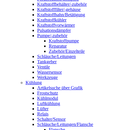
Kraftstoffbehälter/-zubehör
Kraftstofffilter/-gehäuse
Kraftstoffhahn/Betätigung
Kraftstoffkühler
Kraftstoffvorwärmer
Pulsationsdämpfer
Pumpe/-zubehör
Kraftstoffpumpe
Reparatur
Zubehör/Einzelteile
Schläuche/Leitungen
Tankgeber
Ventile
Wassersensor
Werkzeuge
Kühlung
Artikelsuche über Grafik
Frostschutz
Kühlmodul
Luftkühlung
Lüfter
Relais
Schalter/Sensor
Schläuche/Leitungen/Flansche
Flansche