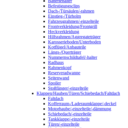
Batteriehalter
Befestigungsclips
Dach-/Türsäulen/-rahmen
Einstieg-/Türholm
Fahrzeugrahmen/-einzelteile
Frontverkleidung/Frontgrill
Heckverkleidung
Hilfsrahmen/Aggregateträger
Karosserieboden/Unterboden
Kotflügel/Anbauteile
Längs-/Querträger
Nummernschildtafel/-halter
Radhaus
Rahmenkopf
Reserveradwanne
Seitenwand
Spoiler
Stoßfänger/-einzelteile
Klappen/Hauben/Türen/Schiebedach/Faltdach
Faltdach
Kofferraum-/Laderaumklappe/-deckel
Motorhaube/-einzelteile/-dämmung
Schiebedach/-einzelteile
Tankklappe/-einzelteile
Türen/-einzelteile