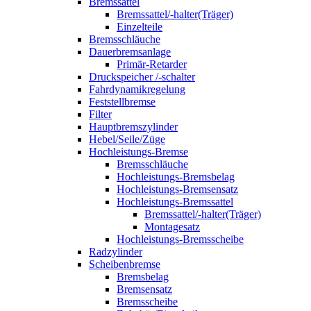
Bremssattel
Bremssattel/-halter(Träger)
Einzelteile
Bremsschläuche
Dauerbremsanlage
Primär-Retarder
Druckspeicher /-schalter
Fahrdynamikregelung
Feststellbremse
Filter
Hauptbremszylinder
Hebel/Seile/Züge
Hochleistungs-Bremse
Bremsschläuche
Hochleistungs-Bremsbelag
Hochleistungs-Bremsensatz
Hochleistungs-Bremssattel
Bremssattel/-halter(Träger)
Montagesatz
Hochleistungs-Bremsscheibe
Radzylinder
Scheibenbremse
Bremsbelag
Bremsensatz
Bremsscheibe