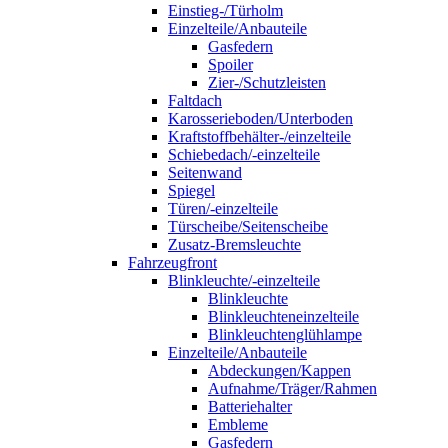
Einstieg-/Türholm
Einzelteile/Anbauteile
Gasfedern
Spoiler
Zier-/Schutzleisten
Faltdach
Karosserieboden/Unterboden
Kraftstoffbehälter-/einzelteile
Schiebedach/-einzelteile
Seitenwand
Spiegel
Türen/-einzelteile
Türscheibe/Seitenscheibe
Zusatz-Bremsleuchte
Fahrzeugfront
Blinkleuchte/-einzelteile
Blinkleuchte
Blinkleuchteneinzelteile
Blinkleuchtenglühlampe
Einzelteile/Anbauteile
Abdeckungen/Kappen
Aufnahme/Träger/Rahmen
Batteriehalter
Embleme
Gasfedern