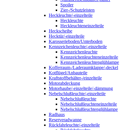
Spoiler
Zier-/Schutzleisten
Heckleuchte/-einzelteile
Heckleuchte
Heckleuchteneinzelteile
Heckscheibe
Hecktür/-einzelteile
Karosserieboden/Unterboden
Kennzeichenleuchte/-einzelteile
Kennzeichenleuchte
Kennzeichenleuchteneinzelteile
Kennzeichenleuchtenglühlampe
Kofferraum-/Laderaumklappe/-deckel
Kotflügel/Anbauteile
Kraftstoffbehälter-/einzelteile
Motorabdeckung
Motorhaube/-einzelteile/-dämmung
Nebelschlußleuchte/-einzelteile
Nebelschlußleuchte
Nebelschlußleuchteneinzelteile
Nebelschlußleuchtenglühlampe
Radhaus
Reserveradwanne
Rückfahrleuchte/-einzelteile