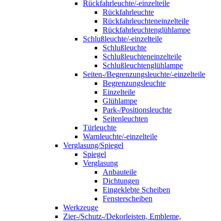
Rückfahrleuchte/-einzelteile
Rückfahrleuchte
Rückfahrleuchteneinzelteile
Rückfahrleuchtenglühlampe
Schlußleuchte/-einzelteile
Schlußleuchte
Schlußleuchteneinzelteile
Schlußleuchtenglühlampe
Seiten-/Begrenzungsleuchte/-einzelteile
Begrenzungsleuchte
Einzelteile
Glühlampe
Park-/Positionsleuchte
Seitenleuchten
Türleuchte
Warnleuchte/-einzelteile
Verglasung/Spiegel
Spiegel
Verglasung
Anbauteile
Dichtungen
Eingeklebte Scheiben
Fensterscheiben
Werkzeuge
Zier-/Schutz-/Dekorleisten, Embleme,