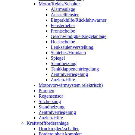
Motor/Relais/Schalter
Alarmanlage
Ausstellfenster
Einparkhilfe/Rückfahrwarner
Fensterheber
Frontscheibe
Geschwindigkeitsregelanlage
Heckscheibe
Lenksäulenverstellung
Schiebe-/Hubdach
Spiegel
Standheizung
Tankklappenentriegelung
Zentralverriegelung
Zuzieh-Hilfe
Motorvorwärmsystem (elektrisch)
Pumpen
Regensensor
Sitzheizung
Standheizung
Zentralverriegelung
Zuzieh-Hilfe
Kraftstoffförderanlage
Druckregler/-schalter
Fördereinheit komplett