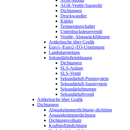
AGR-Modul
AGR-Ventil/-Saugrohr
Dichtungen
Druckwandler
Kühler
Temperaturschalter
Unterdrucksteuerventil
Ventile, Abgasrückführung
Artikelsuche über Grafik
Euro1-/Euro2-/D3-Umrüstung
Lambdaregelung
Sekundärlufteinblasung
Dichtungen
SLS-Anlage
SLS-Ventil
Sekundärluft-Pumpsystem
Sekundärluft-Saugsystem
Sekundärluftpumpe
Sekundärluftventil
Artikelsuche über Grafik
Dichtungen
Abgaskrümmerdichtung/-dichtring
Ansaugkrümmerdichtung
Dichtungsvollsatz
Kraftstoffabdichtung