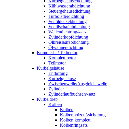
Kurbelgehäusedichtung
Kühlwasserabdichtung
Steuergehäusedichtung
Turboladerdichtung
Ventildeckeldichtung
Ventilschaftabdichtung
Wellendichtring/-satz
Zylinderkopfdichtung
Ölkreislaufabdichtung
Ölwannendichtung
Komplett - / Teilmotor
Komplettmotor
Teilmotor
Kurbelgehäuse
Entlüftung
Kurbelgehäuse
Zwischenwelle/Ausgleichswelle
Zylinder
Zylinderlaufbuchsen/-satz
Kurbeltrieb
Kolben
Kolben
Kolbenbolzen/-sicherung
Kolben komplett
Kolbenringsatz