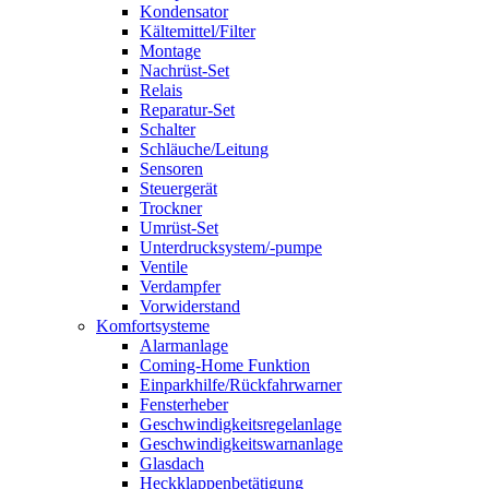
Kondensator
Kältemittel/Filter
Montage
Nachrüst-Set
Relais
Reparatur-Set
Schalter
Schläuche/Leitung
Sensoren
Steuergerät
Trockner
Umrüst-Set
Unterdrucksystem/-pumpe
Ventile
Verdampfer
Vorwiderstand
Komfortsysteme
Alarmanlage
Coming-Home Funktion
Einparkhilfe/Rückfahrwarner
Fensterheber
Geschwindigkeitsregelanlage
Geschwindigkeitswarnanlage
Glasdach
Heckklappenbetätigung