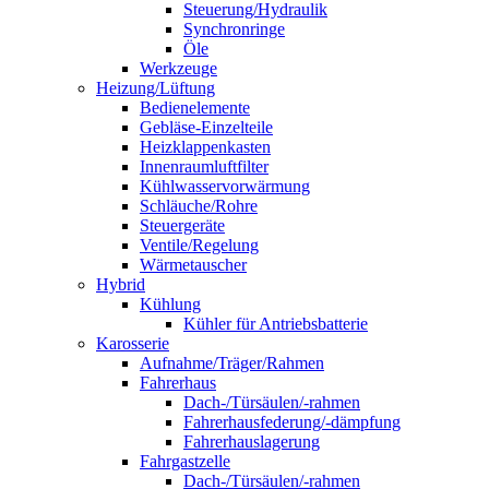
Steuerung/Hydraulik
Synchronringe
Öle
Werkzeuge
Heizung/Lüftung
Bedienelemente
Gebläse-Einzelteile
Heizklappenkasten
Innenraumluftfilter
Kühlwasservorwärmung
Schläuche/Rohre
Steuergeräte
Ventile/Regelung
Wärmetauscher
Hybrid
Kühlung
Kühler für Antriebsbatterie
Karosserie
Aufnahme/Träger/Rahmen
Fahrerhaus
Dach-/Türsäulen/-rahmen
Fahrerhausfederung/-dämpfung
Fahrerhauslagerung
Fahrgastzelle
Dach-/Türsäulen/-rahmen