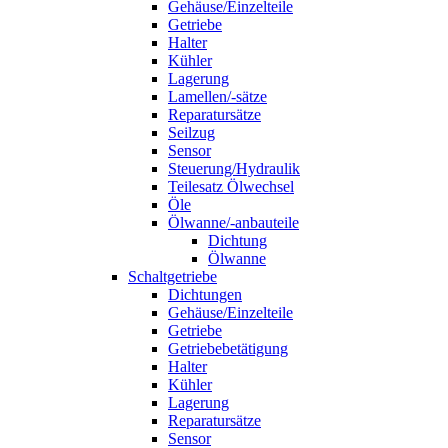
Gehäuse/Einzelteile
Getriebe
Halter
Kühler
Lagerung
Lamellen/-sätze
Reparatursätze
Seilzug
Sensor
Steuerung/Hydraulik
Teilesatz Ölwechsel
Öle
Ölwanne/-anbauteile
Dichtung
Ölwanne
Schaltgetriebe
Dichtungen
Gehäuse/Einzelteile
Getriebe
Getriebebetätigung
Halter
Kühler
Lagerung
Reparatursätze
Sensor