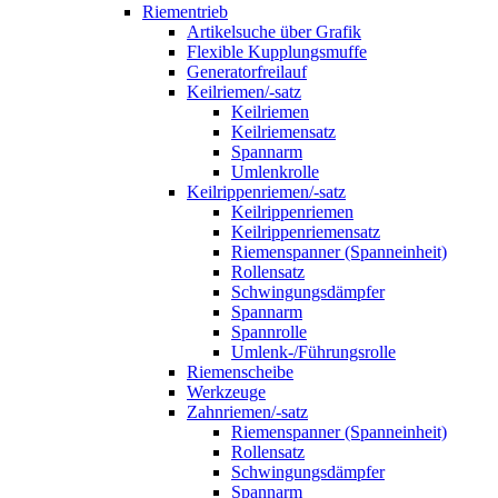
Riementrieb
Artikelsuche über Grafik
Flexible Kupplungsmuffe
Generatorfreilauf
Keilriemen/-satz
Keilriemen
Keilriemensatz
Spannarm
Umlenkrolle
Keilrippenriemen/-satz
Keilrippenriemen
Keilrippenriemensatz
Riemenspanner (Spanneinheit)
Rollensatz
Schwingungsdämpfer
Spannarm
Spannrolle
Umlenk-/Führungsrolle
Riemenscheibe
Werkzeuge
Zahnriemen/-satz
Riemenspanner (Spanneinheit)
Rollensatz
Schwingungsdämpfer
Spannarm