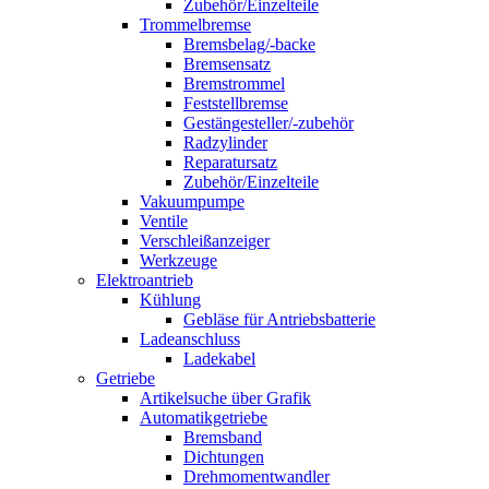
Zubehör/Einzelteile
Trommelbremse
Bremsbelag/-backe
Bremsensatz
Bremstrommel
Feststellbremse
Gestängesteller/-zubehör
Radzylinder
Reparatursatz
Zubehör/Einzelteile
Vakuumpumpe
Ventile
Verschleißanzeiger
Werkzeuge
Elektroantrieb
Kühlung
Gebläse für Antriebsbatterie
Ladeanschluss
Ladekabel
Getriebe
Artikelsuche über Grafik
Automatikgetriebe
Bremsband
Dichtungen
Drehmomentwandler