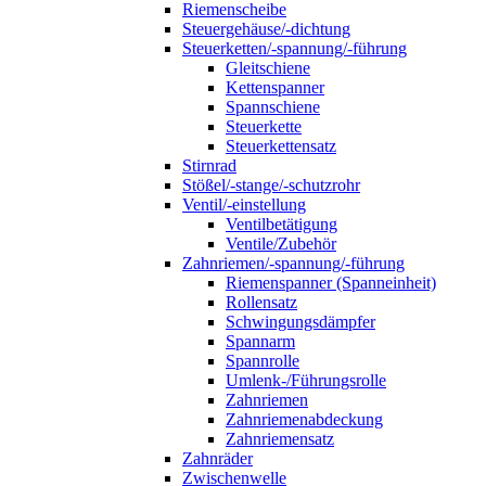
Riemenscheibe
Steuergehäuse/-dichtung
Steuerketten/-spannung/-führung
Gleitschiene
Kettenspanner
Spannschiene
Steuerkette
Steuerkettensatz
Stirnrad
Stößel/-stange/-schutzrohr
Ventil/-einstellung
Ventilbetätigung
Ventile/Zubehör
Zahnriemen/-spannung/-führung
Riemenspanner (Spanneinheit)
Rollensatz
Schwingungsdämpfer
Spannarm
Spannrolle
Umlenk-/Führungsrolle
Zahnriemen
Zahnriemenabdeckung
Zahnriemensatz
Zahnräder
Zwischenwelle