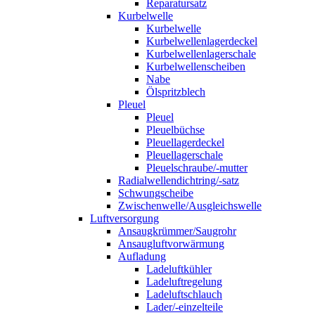
Reparatursatz
Kurbelwelle
Kurbelwelle
Kurbelwellenlagerdeckel
Kurbelwellenlagerschale
Kurbelwellenscheiben
Nabe
Ölspritzblech
Pleuel
Pleuel
Pleuelbüchse
Pleuellagerdeckel
Pleuellagerschale
Pleuelschraube/-mutter
Radialwellendichtring/-satz
Schwungscheibe
Zwischenwelle/Ausgleichswelle
Luftversorgung
Ansaugkrümmer/Saugrohr
Ansaugluftvorwärmung
Aufladung
Ladeluftkühler
Ladeluftregelung
Ladeluftschlauch
Lader/-einzelteile