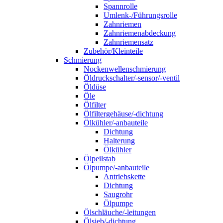
Spannrolle
Umlenk-/Führungsrolle
Zahnriemen
Zahnriemenabdeckung
Zahnriemensatz
Zubehör/Kleinteile
Schmierung
Nockenwellenschmierung
Öldruckschalter/-sensor/-ventil
Öldüse
Öle
Ölfilter
Ölfiltergehäuse/-dichtung
Ölkühler/-anbauteile
Dichtung
Halterung
Ölkühler
Ölpeilstab
Ölpumpe/-anbauteile
Antriebskette
Dichtung
Saugrohr
Ölpumpe
Ölschläuche/-leitungen
Ölsieb/-dichtung