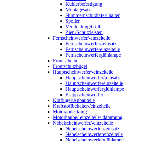
Kühlerbefestigung
Montagesatz
Nummernschildtafel/-halter
Spoiler
Verkleidung/Grill
Zier-/Schutzleisten
Fernscheinwerfer/-einzelteile
Fernscheinwerfer/-einsatz
Fernscheinwerfereinzelteile
Fernscheinwerferglühlampe
Frontscheibe
Frontschutzbügel
Hauptscheinwerfer/-einzelteile
Hauptscheinwerfer/-einsatz
Hauptscheinwerfereinzelteile
Hauptscheinwerferglühlampe
Klappscheinwerfer
Kotflügel/Anbauteile
Kraftstoffbehälter-/einzelteile
Motorabdeckung
Motorhaube/-einzelteile/-dämmung
Nebelscheinwerfer/-einzelteile
Nebelscheinwerfer/-einsatz
Nebelscheinwerfereinzelteile
Nebelscheinwerferglühlampe