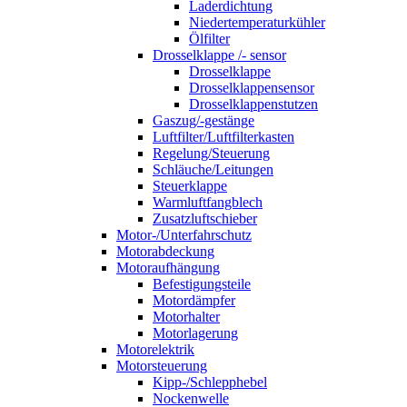
Laderdichtung
Niedertemperaturkühler
Ölfilter
Drosselklappe /- sensor
Drosselklappe
Drosselklappensensor
Drosselklappenstutzen
Gaszug/-gestänge
Luftfilter/Luftfilterkasten
Regelung/Steuerung
Schläuche/Leitungen
Steuerklappe
Warmluftfangblech
Zusatzluftschieber
Motor-/Unterfahrschutz
Motorabdeckung
Motoraufhängung
Befestigungsteile
Motordämpfer
Motorhalter
Motorlagerung
Motorelektrik
Motorsteuerung
Kipp-/Schlepphebel
Nockenwelle