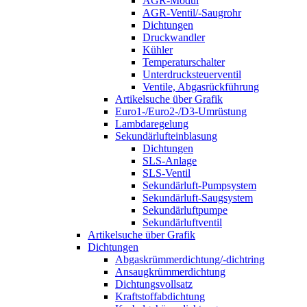
AGR-Modul
AGR-Ventil/-Saugrohr
Dichtungen
Druckwandler
Kühler
Temperaturschalter
Unterdrucksteuerventil
Ventile, Abgasrückführung
Artikelsuche über Grafik
Euro1-/Euro2-/D3-Umrüstung
Lambdaregelung
Sekundärlufteinblasung
Dichtungen
SLS-Anlage
SLS-Ventil
Sekundärluft-Pumpsystem
Sekundärluft-Saugsystem
Sekundärluftpumpe
Sekundärluftventil
Artikelsuche über Grafik
Dichtungen
Abgaskrümmerdichtung/-dichtring
Ansaugkrümmerdichtung
Dichtungsvollsatz
Kraftstoffabdichtung