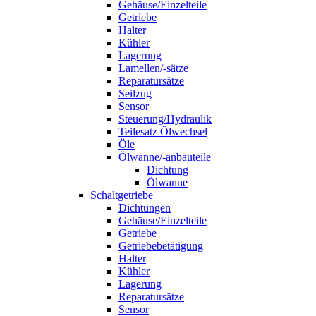
Gehäuse/Einzelteile
Getriebe
Halter
Kühler
Lagerung
Lamellen/-sätze
Reparatursätze
Seilzug
Sensor
Steuerung/Hydraulik
Teilesatz Ölwechsel
Öle
Ölwanne/-anbauteile
Dichtung
Ölwanne
Schaltgetriebe
Dichtungen
Gehäuse/Einzelteile
Getriebe
Getriebebetätigung
Halter
Kühler
Lagerung
Reparatursätze
Sensor