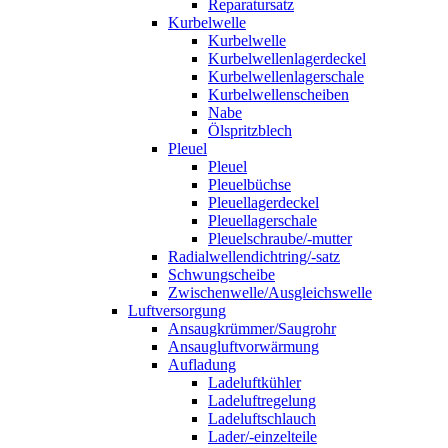
Reparatursatz
Kurbelwelle
Kurbelwelle
Kurbelwellenlagerdeckel
Kurbelwellenlagerschale
Kurbelwellenscheiben
Nabe
Ölspritzblech
Pleuel
Pleuel
Pleuelbüchse
Pleuellagerdeckel
Pleuellagerschale
Pleuelschraube/-mutter
Radialwellendichtring/-satz
Schwungscheibe
Zwischenwelle/Ausgleichswelle
Luftversorgung
Ansaugkrümmer/Saugrohr
Ansaugluftvorwärmung
Aufladung
Ladeluftkühler
Ladeluftregelung
Ladeluftschlauch
Lader/-einzelteile