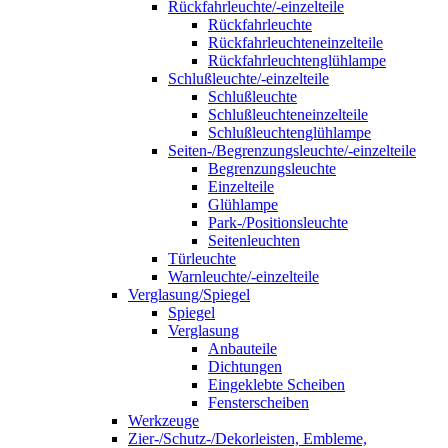
Rückfahrleuchte/-einzelteile
Rückfahrleuchte
Rückfahrleuchteneinzelteile
Rückfahrleuchtenglühlampe
Schlußleuchte/-einzelteile
Schlußleuchte
Schlußleuchteneinzelteile
Schlußleuchtenglühlampe
Seiten-/Begrenzungsleuchte/-einzelteile
Begrenzungsleuchte
Einzelteile
Glühlampe
Park-/Positionsleuchte
Seitenleuchten
Türleuchte
Warnleuchte/-einzelteile
Verglasung/Spiegel
Spiegel
Verglasung
Anbauteile
Dichtungen
Eingeklebte Scheiben
Fensterscheiben
Werkzeuge
Zier-/Schutz-/Dekorleisten, Embleme,