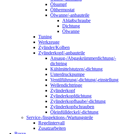
Ölsumpf
Ölthermostat
Ölwanne/-anbauteile
Ablaßschraube
Dichtung
Ölwanne
Tuning
Werkzeuge
Zylinder/Kolben
Zylinderkopf/-anbauteile
Ansaug-/Abgaskrümmerdichtung/-
dichtring
Kühlmittelstutzen/-dichtung
Unterdruckpumpe
Ventilführung/-dichtung/-einstellung
Wellendichtringe
Zylinderkopf
Zylinderkopfdichtung
Zylinderkopfhaube/-dichtung
Zylinderkopfschrauben
Öleinfülldeckel/-dichtung
Service-/Inspektions-/Wartungsteile
Regelintervall
Zusatzarbeiten
Busse