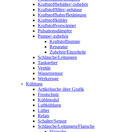
Kraftstoffbehälter/-zubehör
Kraftstofffilter/-gehäuse
Kraftstoffhahn/Betätigung
Kraftstoffkühler
Kraftstoffvorwärmer
Pulsationsdämpfer
Pumpe/-zubehör
Kraftstoffpumpe
Reparatur
Zubehör/Einzelteile
Schläuche/Leitungen
Tankgeber
Ventile
Wassersensor
Werkzeuge
Kühlung
Artikelsuche über Grafik
Frostschutz
Kühlmodul
Luftkühlung
Lüfter
Relais
Schalter/Sensor
Schläuche/Leitungen/Flansche
Flansche