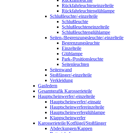
Rückfahrleuchte
Rückfahrleuchteneinzelteile
Rückfahrleuchtenglühlampe
Schlußleuchte/-einzelteile
Schlußleuchte
Schlußleuchteneinzelteile
Schlußleuchtenglühlampe
Seiten-/Begrenzungsleuchte/-einzelteile
Begrenzungsleuchte
Einzelteile
Glühlampe
Park-/Positionsleuchte
Seitenleuchten
Seitenwand
Stoßfänger/-einzelteile
Verkleidung
Gasfedern
Gesamtgrafik Karosserieteile
Hauptscheinwerfer/-einzelteile
Hauptscheinwerfer/-einsatz
Hauptscheinwerfereinzelteile
Hauptscheinwerferglühlampe
Klappscheinwerfer
Karosserieteile/Kotflügel/Stoßfänger
Abdeckungen/Kappen