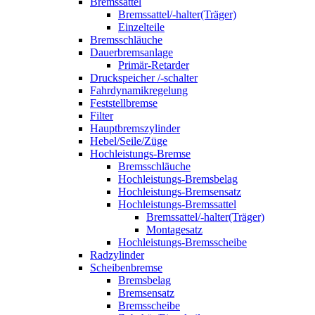
Bremssattel
Bremssattel/-halter(Träger)
Einzelteile
Bremsschläuche
Dauerbremsanlage
Primär-Retarder
Druckspeicher /-schalter
Fahrdynamikregelung
Feststellbremse
Filter
Hauptbremszylinder
Hebel/Seile/Züge
Hochleistungs-Bremse
Bremsschläuche
Hochleistungs-Bremsbelag
Hochleistungs-Bremsensatz
Hochleistungs-Bremssattel
Bremssattel/-halter(Träger)
Montagesatz
Hochleistungs-Bremsscheibe
Radzylinder
Scheibenbremse
Bremsbelag
Bremsensatz
Bremsscheibe