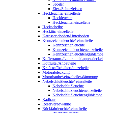
Spoiler
Zier-/Schutzleisten
Heckleuchte/-einzelteile
Heckleuchte
Heckleuchteneinzelteile
Heckscheibe
Hecktür/-einzelteile
Karosserieboden/Unterboden
Kennzeichenleuchte/-einzelteile
Kennzeichenleuchte
Kennzeichenleuchteneinzelteile
Kennzeichenleuchtenglühlampe
Kofferraum-/Laderaumklappe/-deckel
Kotflügel/Anbauteile
Kraftstoffbehälter-/einzelteile
Motorabdeckung
Motorhaube/-einzelteile/-dämmung
Nebelschlußleuchte/-einzelteile
Nebelschlußleuchte
Nebelschlußleuchteneinzelteile
Nebelschlußleuchtenglühlampe
Radhaus
Reserveradwanne
Rückfahrleuchte/-einzelteile