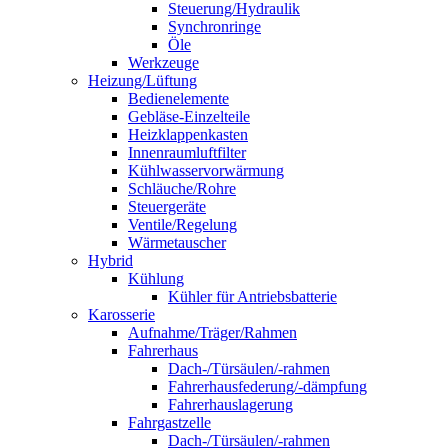
Steuerung/Hydraulik
Synchronringe
Öle
Werkzeuge
Heizung/Lüftung
Bedienelemente
Gebläse-Einzelteile
Heizklappenkasten
Innenraumluftfilter
Kühlwasservorwärmung
Schläuche/Rohre
Steuergeräte
Ventile/Regelung
Wärmetauscher
Hybrid
Kühlung
Kühler für Antriebsbatterie
Karosserie
Aufnahme/Träger/Rahmen
Fahrerhaus
Dach-/Türsäulen/-rahmen
Fahrerhausfederung/-dämpfung
Fahrerhauslagerung
Fahrgastzelle
Dach-/Türsäulen/-rahmen