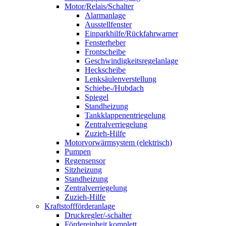
Motor/Relais/Schalter
Alarmanlage
Ausstellfenster
Einparkhilfe/Rückfahrwarner
Fensterheber
Frontscheibe
Geschwindigkeitsregelanlage
Heckscheibe
Lenksäulenverstellung
Schiebe-/Hubdach
Spiegel
Standheizung
Tankklappenentriegelung
Zentralverriegelung
Zuzieh-Hilfe
Motorvorwärmsystem (elektrisch)
Pumpen
Regensensor
Sitzheizung
Standheizung
Zentralverriegelung
Zuzieh-Hilfe
Kraftstoffförderanlage
Druckregler/-schalter
Fördereinheit komplett