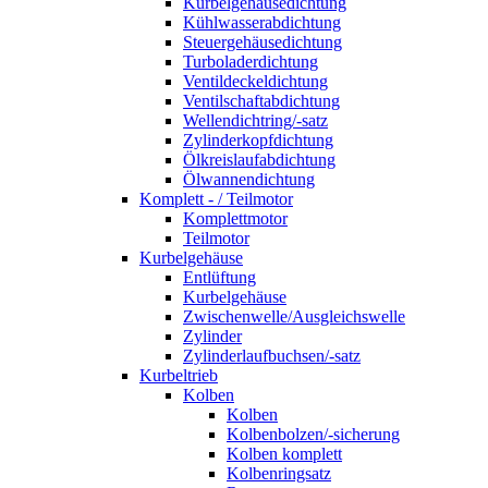
Kurbelgehäusedichtung
Kühlwasserabdichtung
Steuergehäusedichtung
Turboladerdichtung
Ventildeckeldichtung
Ventilschaftabdichtung
Wellendichtring/-satz
Zylinderkopfdichtung
Ölkreislaufabdichtung
Ölwannendichtung
Komplett - / Teilmotor
Komplettmotor
Teilmotor
Kurbelgehäuse
Entlüftung
Kurbelgehäuse
Zwischenwelle/Ausgleichswelle
Zylinder
Zylinderlaufbuchsen/-satz
Kurbeltrieb
Kolben
Kolben
Kolbenbolzen/-sicherung
Kolben komplett
Kolbenringsatz