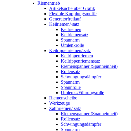
Riementrieb
Artikelsuche über Grafik
Flexible Kupplungsmuffe
Generatorfreilauf
Keilriemen/-satz
Keilriemen
Keilriemensatz
Spannarm
Umlenkrolle
Keilrippenriemen/-satz
Keilrippenriemen
Keilrippenriemensatz
Riemenspanner (Spanneinheit)
Rollensatz
Schwingungsdämpfer
Spannarm
Spannrolle
Umlenk-/Führungsrolle
Riemenscheibe
Werkzeuge
Zahnriemen/-satz
Riemenspanner (Spanneinheit)
Rollensatz
Schwingungsdämpfer
Spannarm