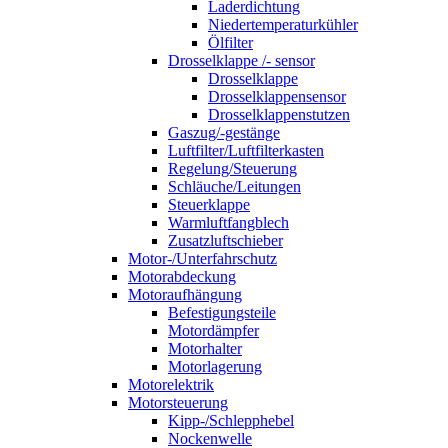
Laderdichtung
Niedertemperaturkühler
Ölfilter
Drosselklappe /- sensor
Drosselklappe
Drosselklappensensor
Drosselklappenstutzen
Gaszug/-gestänge
Luftfilter/Luftfilterkasten
Regelung/Steuerung
Schläuche/Leitungen
Steuerklappe
Warmluftfangblech
Zusatzluftschieber
Motor-/Unterfahrschutz
Motorabdeckung
Motoraufhängung
Befestigungsteile
Motordämpfer
Motorhalter
Motorlagerung
Motorelektrik
Motorsteuerung
Kipp-/Schlepphebel
Nockenwelle