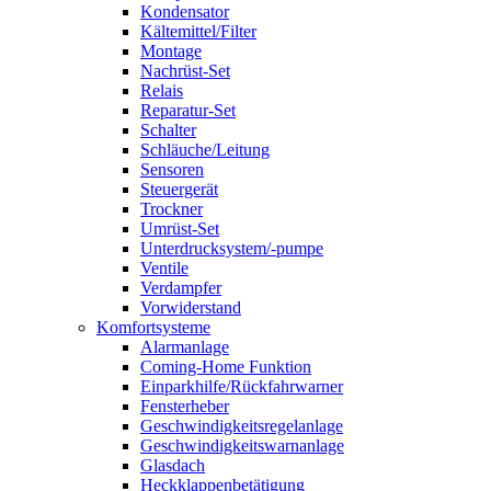
Kondensator
Kältemittel/Filter
Montage
Nachrüst-Set
Relais
Reparatur-Set
Schalter
Schläuche/Leitung
Sensoren
Steuergerät
Trockner
Umrüst-Set
Unterdrucksystem/-pumpe
Ventile
Verdampfer
Vorwiderstand
Komfortsysteme
Alarmanlage
Coming-Home Funktion
Einparkhilfe/Rückfahrwarner
Fensterheber
Geschwindigkeitsregelanlage
Geschwindigkeitswarnanlage
Glasdach
Heckklappenbetätigung