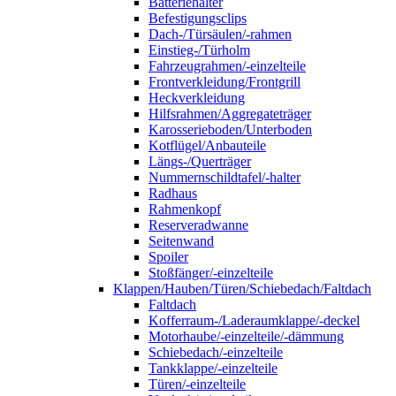
Batteriehalter
Befestigungsclips
Dach-/Türsäulen/-rahmen
Einstieg-/Türholm
Fahrzeugrahmen/-einzelteile
Frontverkleidung/Frontgrill
Heckverkleidung
Hilfsrahmen/Aggregateträger
Karosserieboden/Unterboden
Kotflügel/Anbauteile
Längs-/Querträger
Nummernschildtafel/-halter
Radhaus
Rahmenkopf
Reserveradwanne
Seitenwand
Spoiler
Stoßfänger/-einzelteile
Klappen/Hauben/Türen/Schiebedach/Faltdach
Faltdach
Kofferraum-/Laderaumklappe/-deckel
Motorhaube/-einzelteile/-dämmung
Schiebedach/-einzelteile
Tankklappe/-einzelteile
Türen/-einzelteile