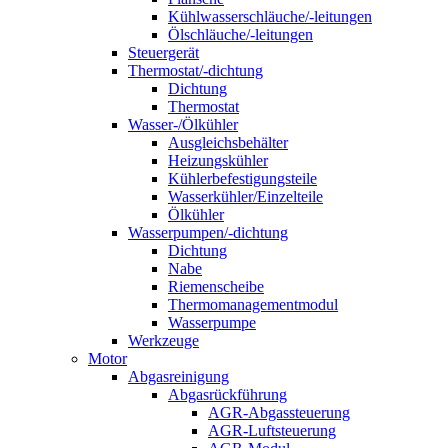
Kühlwasserschläuche/-leitungen
Ölschläuche/-leitungen
Steuergerät
Thermostat/-dichtung
Dichtung
Thermostat
Wasser-/Ölkühler
Ausgleichsbehälter
Heizungskühler
Kühlerbefestigungsteile
Wasserkühler/Einzelteile
Ölkühler
Wasserpumpen/-dichtung
Dichtung
Nabe
Riemenscheibe
Thermomanagementmodul
Wasserpumpe
Werkzeuge
Motor
Abgasreinigung
Abgasrückführung
AGR-Abgassteuerung
AGR-Luftsteuerung