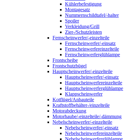
Kühlerbefestigung
Montagesatz
Nummernschildtafel/-halter
Spoiler
Verkleidung/Grill
Zier-/Schutzleisten
Fernscheinwerfer/-einzelteile
Fernscheinwerfer/-einsatz
Fernscheinwerfereinzelteile
Fernscheinwerferglühlampe
Frontscheibe
Frontschutzbügel
Hauptscheinwerfer/-einzelteile
Hauptscheinwerfer/-einsatz
Hauptscheinwerfereinzelteile
Hauptscheinwerferglühlampe
Klappscheinwerfer
Kotflügel/Anbauteile
Kraftstoffbehälter-/einzelteile
Motorabdeckung
Motorhaube/-einzelteile/-dämmung
Nebelscheinwerfer/-einzelteile
Nebelscheinwerfer/-einsatz
Nebelscheinwerfereinzelteile
Nebelscheinwerferglühlampe