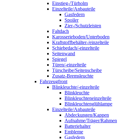
Einstieg-/Türholm
Einzelteile/Anbauteile
Gasfedern
Spoiler
Zier-/Schutzleisten
Faltdach
Karosserieboden/Unterboden
Kraftstoffbehälter-/einzelteile
Schiebedach/-einzelteile
Seitenwand
Spiegel
Türen/-einzelteile
Türscheibe/Seitenscheibe
Zusatz-Bremsleuchte
Fahrzeugfront
Blinkleuchte/-einzelteile
Blinkleuchte
Blinkleuchteneinzelteile
Blinkleuchtenglühlampe
Einzelteile/Anbauteile
Abdeckungen/Kappen
Aufnahme/Träger/Rahmen
Batteriehalter
Embleme
Gasfedern