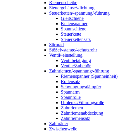
Riemenscheibe
Steuergehäuse/-dichtung
Steuerketten/-spannung/-führung
Gleitschiene
Kettenspanner
Spannschiene
Steuerkette
Steuerkettensatz
Stirnrad
Stößel/-stange/-schutzrohr
Ventil/-einstellung
Ventilbetätigung
Ventile/Zubehör
Zahnriemen/-spannung/-führung
Riemenspanner (Spanneinheit)
Rollensatz
Schwingungsdämpfer
Spannarm
Spannrolle
Umlenk-/Führungsrolle
Zahnriemen
Zahnriemenabdeckung
Zahnriemensatz
Zahnräder
Zwischenwelle