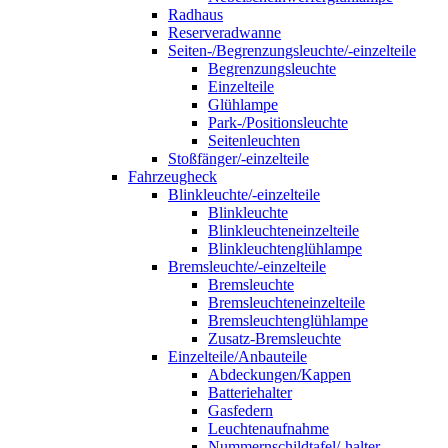
Radhaus
Reserveradwanne
Seiten-/Begrenzungsleuchte/-einzelteile
Begrenzungsleuchte
Einzelteile
Glühlampe
Park-/Positionsleuchte
Seitenleuchten
Stoßfänger/-einzelteile
Fahrzeugheck
Blinkleuchte/-einzelteile
Blinkleuchte
Blinkleuchteneinzelteile
Blinkleuchtenglühlampe
Bremsleuchte/-einzelteile
Bremsleuchte
Bremsleuchteneinzelteile
Bremsleuchtenglühlampe
Zusatz-Bremsleuchte
Einzelteile/Anbauteile
Abdeckungen/Kappen
Batteriehalter
Gasfedern
Leuchtenaufnahme
Nummernschildtafel/-halter