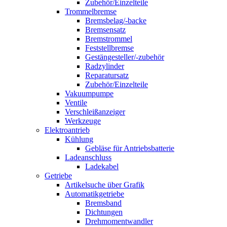
Zubehör/Einzelteile
Trommelbremse
Bremsbelag/-backe
Bremsensatz
Bremstrommel
Feststellbremse
Gestängesteller/-zubehör
Radzylinder
Reparatursatz
Zubehör/Einzelteile
Vakuumpumpe
Ventile
Verschleißanzeiger
Werkzeuge
Elektroantrieb
Kühlung
Gebläse für Antriebsbatterie
Ladeanschluss
Ladekabel
Getriebe
Artikelsuche über Grafik
Automatikgetriebe
Bremsband
Dichtungen
Drehmomentwandler