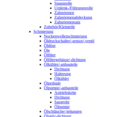
Spannrolle
Umlenk-/Führungsrolle
Zahnriemen
Zahnriemenabdeckung
Zahnriemensatz
Zubehör/Kleinteile
Schmierung
Nockenwellenschmierung
Öldruckschalter/-sensor/-ventil
Öldüse
Öle
Ölfilter
Ölfiltergehäuse/-dichtung
Ölkühler/-anbauteile
Dichtung
Halterung
Ölkühler
Ölpeilstab
Ölpumpe/-anbauteile
Antriebskette
Dichtung
Saugrohr
Ölpumpe
Ölschläuche/-leitungen
Ölsieb/-dichtung