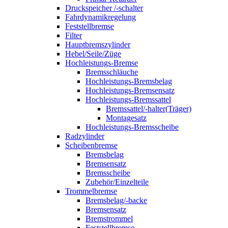
Druckspeicher /-schalter
Fahrdynamikregelung
Feststellbremse
Filter
Hauptbremszylinder
Hebel/Seile/Züge
Hochleistungs-Bremse
Bremsschläuche
Hochleistungs-Bremsbelag
Hochleistungs-Bremsensatz
Hochleistungs-Bremssattel
Bremssattel/-halter(Träger)
Montagesatz
Hochleistungs-Bremsscheibe
Radzylinder
Scheibenbremse
Bremsbelag
Bremsensatz
Bremsscheibe
Zubehör/Einzelteile
Trommelbremse
Bremsbelag/-backe
Bremsensatz
Bremstrommel
Feststellbremse