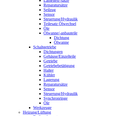
Lamellen/-sätze
Reparatursätze
Seilzug
Sensor
Steuerung/Hydraulik
Teilesatz Ölwechsel
Öle
Ölwanne/-anbauteile
Dichtung
Ölwanne
Schaltgetriebe
Dichtungen
Gehäuse/Einzelteile
Getriebe
Getriebebetätigung
Halter
Kühler
Lagerung
Reparatursätze
Sensor
Steuerung/Hydraulik
Synchronringe
Öle
Werkzeuge
Heizung/Lüftung