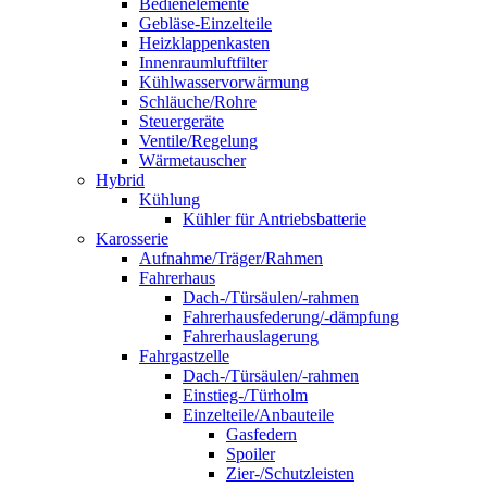
Bedienelemente
Gebläse-Einzelteile
Heizklappenkasten
Innenraumluftfilter
Kühlwasservorwärmung
Schläuche/Rohre
Steuergeräte
Ventile/Regelung
Wärmetauscher
Hybrid
Kühlung
Kühler für Antriebsbatterie
Karosserie
Aufnahme/Träger/Rahmen
Fahrerhaus
Dach-/Türsäulen/-rahmen
Fahrerhausfederung/-dämpfung
Fahrerhauslagerung
Fahrgastzelle
Dach-/Türsäulen/-rahmen
Einstieg-/Türholm
Einzelteile/Anbauteile
Gasfedern
Spoiler
Zier-/Schutzleisten