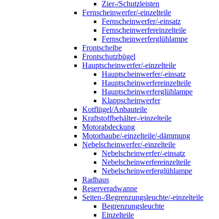
Zier-/Schutzleisten
Fernscheinwerfer/-einzelteile
Fernscheinwerfer/-einsatz
Fernscheinwerfereinzelteile
Fernscheinwerferglühlampe
Frontscheibe
Frontschutzbügel
Hauptscheinwerfer/-einzelteile
Hauptscheinwerfer/-einsatz
Hauptscheinwerfereinzelteile
Hauptscheinwerferglühlampe
Klappscheinwerfer
Kotflügel/Anbauteile
Kraftstoffbehälter-/einzelteile
Motorabdeckung
Motorhaube/-einzelteile/-dämmung
Nebelscheinwerfer/-einzelteile
Nebelscheinwerfer/-einsatz
Nebelscheinwerfereinzelteile
Nebelscheinwerferglühlampe
Radhaus
Reserveradwanne
Seiten-/Begrenzungsleuchte/-einzelteile
Begrenzungsleuchte
Einzelteile