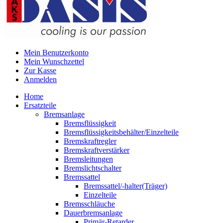
Mein Benutzerkonto
Mein Wunschzettel
Zur Kasse
Anmelden
Home
Ersatzteile
Bremsanlage
Bremsflüssigkeit
Bremsflüssigkeitsbehälter/Einzelteile
Bremskraftregler
Bremskraftverstärker
Bremsleitungen
Bremslichtschalter
Bremssattel
Bremssattel/-halter(Träger)
Einzelteile
Bremsschläuche
Dauerbremsanlage
Primär-Retarder