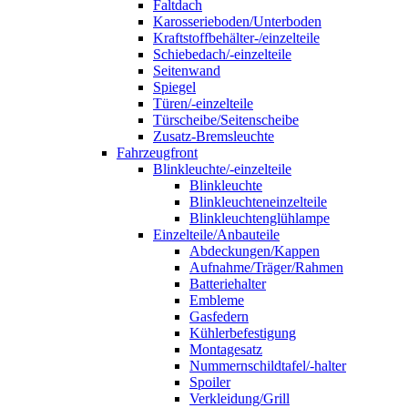
Faltdach
Karosserieboden/Unterboden
Kraftstoffbehälter-/einzelteile
Schiebedach/-einzelteile
Seitenwand
Spiegel
Türen/-einzelteile
Türscheibe/Seitenscheibe
Zusatz-Bremsleuchte
Fahrzeugfront
Blinkleuchte/-einzelteile
Blinkleuchte
Blinkleuchteneinzelteile
Blinkleuchtenglühlampe
Einzelteile/Anbauteile
Abdeckungen/Kappen
Aufnahme/Träger/Rahmen
Batteriehalter
Embleme
Gasfedern
Kühlerbefestigung
Montagesatz
Nummernschildtafel/-halter
Spoiler
Verkleidung/Grill