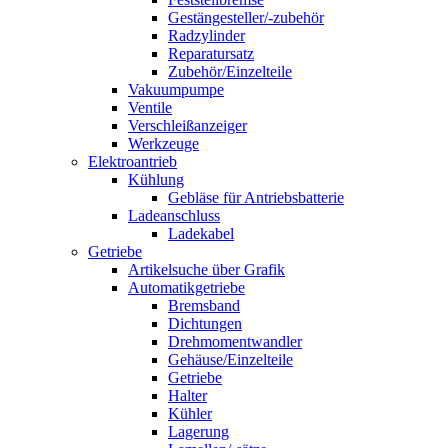
Gestängesteller/-zubehör
Radzylinder
Reparatursatz
Zubehör/Einzelteile
Vakuumpumpe
Ventile
Verschleißanzeiger
Werkzeuge
Elektroantrieb
Kühlung
Gebläse für Antriebsbatterie
Ladeanschluss
Ladekabel
Getriebe
Artikelsuche über Grafik
Automatikgetriebe
Bremsband
Dichtungen
Drehmomentwandler
Gehäuse/Einzelteile
Getriebe
Halter
Kühler
Lagerung