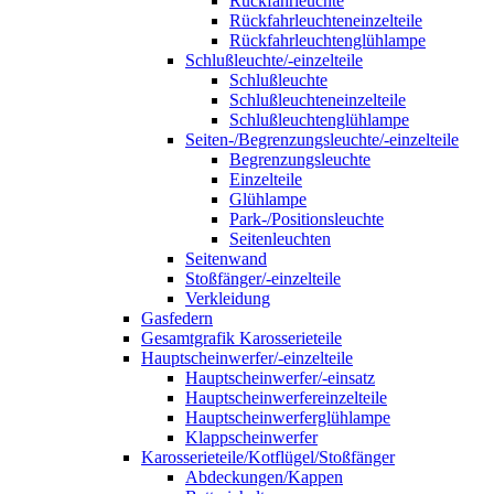
Rückfahrleuchte
Rückfahrleuchteneinzelteile
Rückfahrleuchtenglühlampe
Schlußleuchte/-einzelteile
Schlußleuchte
Schlußleuchteneinzelteile
Schlußleuchtenglühlampe
Seiten-/Begrenzungsleuchte/-einzelteile
Begrenzungsleuchte
Einzelteile
Glühlampe
Park-/Positionsleuchte
Seitenleuchten
Seitenwand
Stoßfänger/-einzelteile
Verkleidung
Gasfedern
Gesamtgrafik Karosserieteile
Hauptscheinwerfer/-einzelteile
Hauptscheinwerfer/-einsatz
Hauptscheinwerfereinzelteile
Hauptscheinwerferglühlampe
Klappscheinwerfer
Karosserieteile/Kotflügel/Stoßfänger
Abdeckungen/Kappen