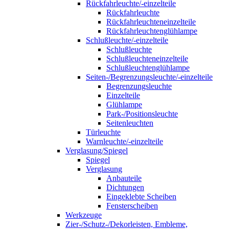
Rückfahrleuchte/-einzelteile
Rückfahrleuchte
Rückfahrleuchteneinzelteile
Rückfahrleuchtenglühlampe
Schlußleuchte/-einzelteile
Schlußleuchte
Schlußleuchteneinzelteile
Schlußleuchtenglühlampe
Seiten-/Begrenzungsleuchte/-einzelteile
Begrenzungsleuchte
Einzelteile
Glühlampe
Park-/Positionsleuchte
Seitenleuchten
Türleuchte
Warnleuchte/-einzelteile
Verglasung/Spiegel
Spiegel
Verglasung
Anbauteile
Dichtungen
Eingeklebte Scheiben
Fensterscheiben
Werkzeuge
Zier-/Schutz-/Dekorleisten, Embleme,