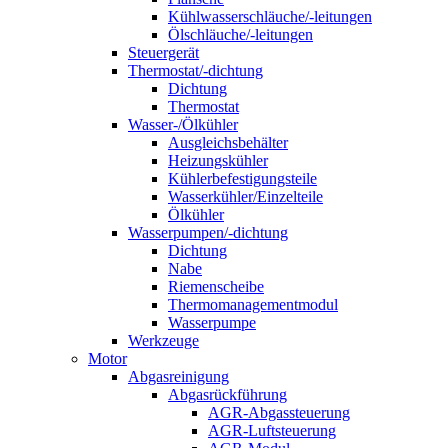
Kühlwasserschläuche/-leitungen
Ölschläuche/-leitungen
Steuergerät
Thermostat/-dichtung
Dichtung
Thermostat
Wasser-/Ölkühler
Ausgleichsbehälter
Heizungskühler
Kühlerbefestigungsteile
Wasserkühler/Einzelteile
Ölkühler
Wasserpumpen/-dichtung
Dichtung
Nabe
Riemenscheibe
Thermomanagementmodul
Wasserpumpe
Werkzeuge
Motor
Abgasreinigung
Abgasrückführung
AGR-Abgassteuerung
AGR-Luftsteuerung