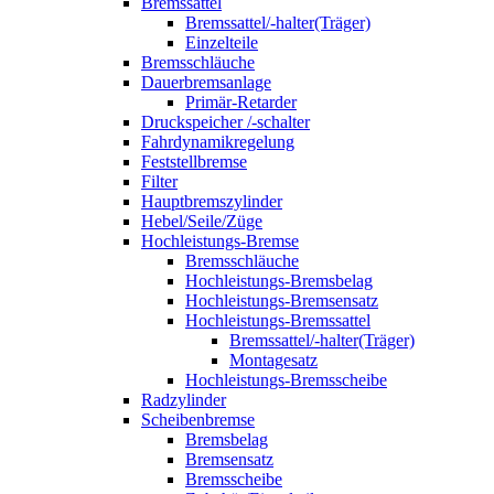
Bremssattel
Bremssattel/-halter(Träger)
Einzelteile
Bremsschläuche
Dauerbremsanlage
Primär-Retarder
Druckspeicher /-schalter
Fahrdynamikregelung
Feststellbremse
Filter
Hauptbremszylinder
Hebel/Seile/Züge
Hochleistungs-Bremse
Bremsschläuche
Hochleistungs-Bremsbelag
Hochleistungs-Bremsensatz
Hochleistungs-Bremssattel
Bremssattel/-halter(Träger)
Montagesatz
Hochleistungs-Bremsscheibe
Radzylinder
Scheibenbremse
Bremsbelag
Bremsensatz
Bremsscheibe