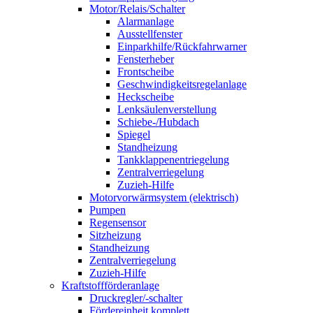
Motor/Relais/Schalter
Alarmanlage
Ausstellfenster
Einparkhilfe/Rückfahrwarner
Fensterheber
Frontscheibe
Geschwindigkeitsregelanlage
Heckscheibe
Lenksäulenverstellung
Schiebe-/Hubdach
Spiegel
Standheizung
Tankklappenentriegelung
Zentralverriegelung
Zuzieh-Hilfe
Motorvorwärmsystem (elektrisch)
Pumpen
Regensensor
Sitzheizung
Standheizung
Zentralverriegelung
Zuzieh-Hilfe
Kraftstoffförderanlage
Druckregler/-schalter
Fördereinheit komplett