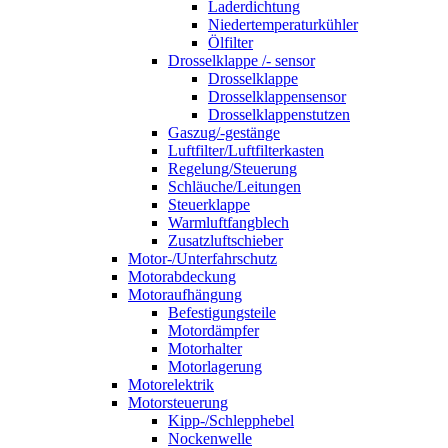
Laderdichtung
Niedertemperaturkühler
Ölfilter
Drosselklappe /- sensor
Drosselklappe
Drosselklappensensor
Drosselklappenstutzen
Gaszug/-gestänge
Luftfilter/Luftfilterkasten
Regelung/Steuerung
Schläuche/Leitungen
Steuerklappe
Warmluftfangblech
Zusatzluftschieber
Motor-/Unterfahrschutz
Motorabdeckung
Motoraufhängung
Befestigungsteile
Motordämpfer
Motorhalter
Motorlagerung
Motorelektrik
Motorsteuerung
Kipp-/Schlepphebel
Nockenwelle