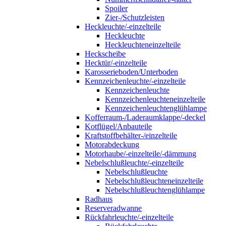
Spoiler
Zier-/Schutzleisten
Heckleuchte/-einzelteile
Heckleuchte
Heckleuchteneinzelteile
Heckscheibe
Hecktür/-einzelteile
Karosserieboden/Unterboden
Kennzeichenleuchte/-einzelteile
Kennzeichenleuchte
Kennzeichenleuchteneinzelteile
Kennzeichenleuchtenglühlampe
Kofferraum-/Laderaumklappe/-deckel
Kotflügel/Anbauteile
Kraftstoffbehälter-/einzelteile
Motorabdeckung
Motorhaube/-einzelteile/-dämmung
Nebelschlußleuchte/-einzelteile
Nebelschlußleuchte
Nebelschlußleuchteneinzelteile
Nebelschlußleuchtenglühlampe
Radhaus
Reserveradwanne
Rückfahrleuchte/-einzelteile