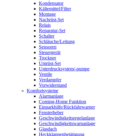
Kondensator
Kältemittel/Filter
Montage
Nachrüst-Set
Relais
Reparatur-Set
Schalter
Schläuche/Leitung
Sensoren
Steuergerät
Trockner
Umrüst-Set
Unterdrucksystem/-pumpe
Ventile
Verdampfer
Vorwiderstand
Komfortsysteme
Alarmanlage
Coming-Home Funktion
Einparkhilfe/Rückfahrwarner
Fensterheber
Geschwindigkeitsregelanlage
Geschwindigkeitswarnanlage
Glasdach
Heckklappenbetätigung