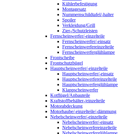
Kühlerbefestigung
Montagesatz
Nummernschildtafel/-halter
Spoiler
Verkleidung/Grill
Zier-/Schutzleisten
Fernscheinwerfer/-einzelteile
Fernscheinwerfer/-einsatz
Fernscheinwerfereinzelteile
Fernscheinwerferglühlampe
Frontscheibe
Frontschutzbügel
Hauptscheinwerfer/-einzelteile
Hauptscheinwerfer/-einsatz
Hauptscheinwerfereinzelteile
Hauptscheinwerferglühlampe
Klappscheinwerfer
Kotflügel/Anbauteile
Kraftstoffbehälter-/einzelteile
Motorabdeckung
Motorhaube/-einzelteile/-dämmung
Nebelscheinwerfer/-einzelteile
Nebelscheinwerfer/-einsatz
Nebelscheinwerfereinzelteile
Nebelscheinwerferglühlampe