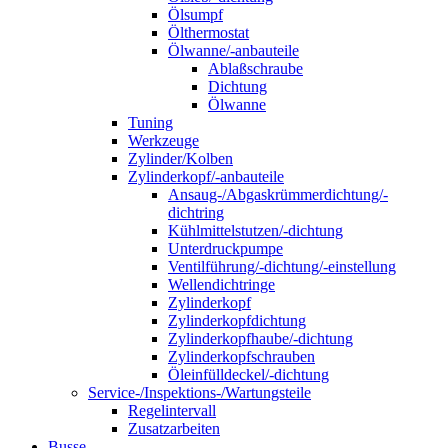
Ölsumpf
Ölthermostat
Ölwanne/-anbauteile
Ablaßschraube
Dichtung
Ölwanne
Tuning
Werkzeuge
Zylinder/Kolben
Zylinderkopf/-anbauteile
Ansaug-/Abgaskrümmerdichtung/-
dichtring
Kühlmittelstutzen/-dichtung
Unterdruckpumpe
Ventilführung/-dichtung/-einstellung
Wellendichtringe
Zylinderkopf
Zylinderkopfdichtung
Zylinderkopfhaube/-dichtung
Zylinderkopfschrauben
Öleinfülldeckel/-dichtung
Service-/Inspektions-/Wartungsteile
Regelintervall
Zusatzarbeiten
Busse