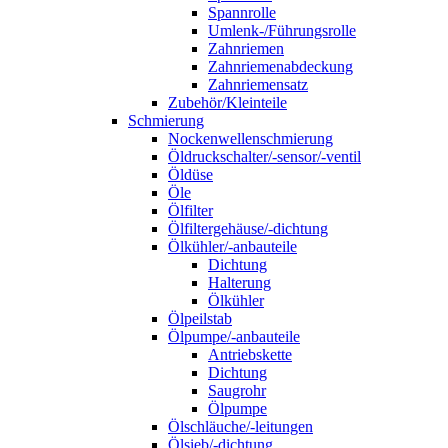
Spannrolle
Umlenk-/Führungsrolle
Zahnriemen
Zahnriemenabdeckung
Zahnriemensatz
Zubehör/Kleinteile
Schmierung
Nockenwellenschmierung
Öldruckschalter/-sensor/-ventil
Öldüse
Öle
Ölfilter
Ölfiltergehäuse/-dichtung
Ölkühler/-anbauteile
Dichtung
Halterung
Ölkühler
Ölpeilstab
Ölpumpe/-anbauteile
Antriebskette
Dichtung
Saugrohr
Ölpumpe
Ölschläuche/-leitungen
Ölsieb/-dichtung