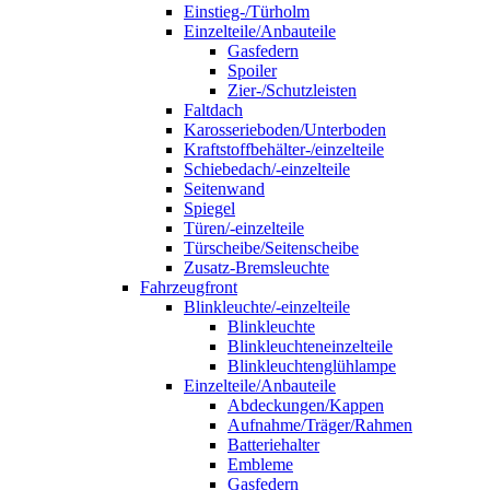
Einstieg-/Türholm
Einzelteile/Anbauteile
Gasfedern
Spoiler
Zier-/Schutzleisten
Faltdach
Karosserieboden/Unterboden
Kraftstoffbehälter-/einzelteile
Schiebedach/-einzelteile
Seitenwand
Spiegel
Türen/-einzelteile
Türscheibe/Seitenscheibe
Zusatz-Bremsleuchte
Fahrzeugfront
Blinkleuchte/-einzelteile
Blinkleuchte
Blinkleuchteneinzelteile
Blinkleuchtenglühlampe
Einzelteile/Anbauteile
Abdeckungen/Kappen
Aufnahme/Träger/Rahmen
Batteriehalter
Embleme
Gasfedern