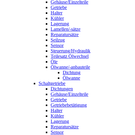
Gehäuse/Einzelteile
Getriebe
Halter
Kühler
Lagerung
Lamellen/-sätze
Reparatursätze
Seilzug
Sensor
Steuerung/Hydraulik
Teilesatz Ölwechsel
Öle
Ölwanne/-anbauteile
Dichtung
Ölwanne
Schaltgetriebe
Dichtungen
Gehäuse/Einzelteile
Getriebe
Getriebebetätigung
Halter
Kühler
Lagerung
Reparatursätze
Sensor