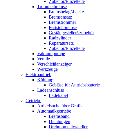
Zubehör/Einzelteile
Trommelbremse
Bremsbelag/-backe
Bremsensatz
Bremstrommel
Feststellbremse
Gestängesteller/-zubehör
Radzylinder
Reparatursatz
Zubehör/Einzelteile
Vakuumpumpe
Ventile
Verschleißanzeiger
Werkzeuge
Elektroantrieb
Kühlung
Gebläse für Antriebsbatterie
Ladeanschluss
Ladekabel
Getriebe
Artikelsuche über Grafik
Automatikgetriebe
Bremsband
Dichtungen
Drehmomentwandler