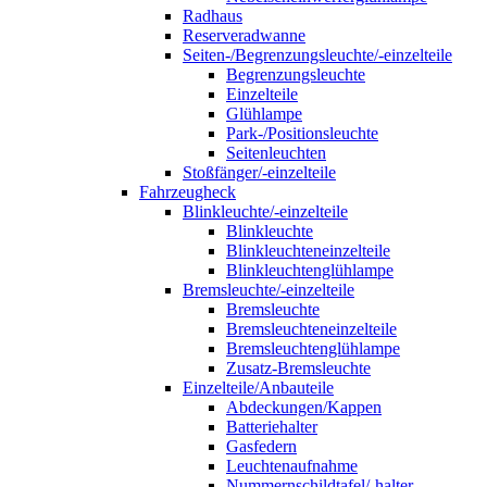
Radhaus
Reserveradwanne
Seiten-/Begrenzungsleuchte/-einzelteile
Begrenzungsleuchte
Einzelteile
Glühlampe
Park-/Positionsleuchte
Seitenleuchten
Stoßfänger/-einzelteile
Fahrzeugheck
Blinkleuchte/-einzelteile
Blinkleuchte
Blinkleuchteneinzelteile
Blinkleuchtenglühlampe
Bremsleuchte/-einzelteile
Bremsleuchte
Bremsleuchteneinzelteile
Bremsleuchtenglühlampe
Zusatz-Bremsleuchte
Einzelteile/Anbauteile
Abdeckungen/Kappen
Batteriehalter
Gasfedern
Leuchtenaufnahme
Nummernschildtafel/-halter