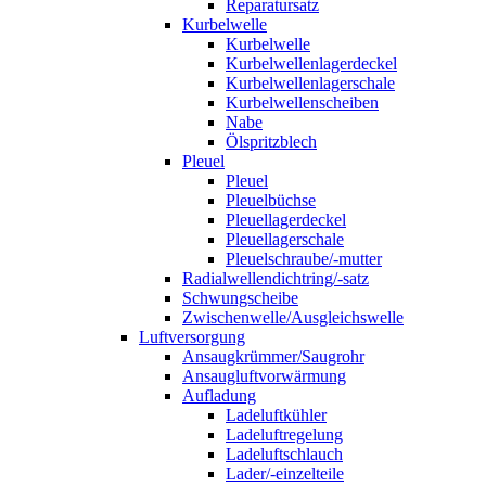
Reparatursatz
Kurbelwelle
Kurbelwelle
Kurbelwellenlagerdeckel
Kurbelwellenlagerschale
Kurbelwellenscheiben
Nabe
Ölspritzblech
Pleuel
Pleuel
Pleuelbüchse
Pleuellagerdeckel
Pleuellagerschale
Pleuelschraube/-mutter
Radialwellendichtring/-satz
Schwungscheibe
Zwischenwelle/Ausgleichswelle
Luftversorgung
Ansaugkrümmer/Saugrohr
Ansaugluftvorwärmung
Aufladung
Ladeluftkühler
Ladeluftregelung
Ladeluftschlauch
Lader/-einzelteile