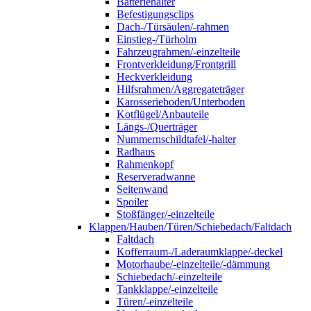
Batteriehalter
Befestigungsclips
Dach-/Türsäulen/-rahmen
Einstieg-/Türholm
Fahrzeugrahmen/-einzelteile
Frontverkleidung/Frontgrill
Heckverkleidung
Hilfsrahmen/Aggregateträger
Karosserieboden/Unterboden
Kotflügel/Anbauteile
Längs-/Querträger
Nummernschildtafel/-halter
Radhaus
Rahmenkopf
Reserveradwanne
Seitenwand
Spoiler
Stoßfänger/-einzelteile
Klappen/Hauben/Türen/Schiebedach/Faltdach
Faltdach
Kofferraum-/Laderaumklappe/-deckel
Motorhaube/-einzelteile/-dämmung
Schiebedach/-einzelteile
Tankklappe/-einzelteile
Türen/-einzelteile