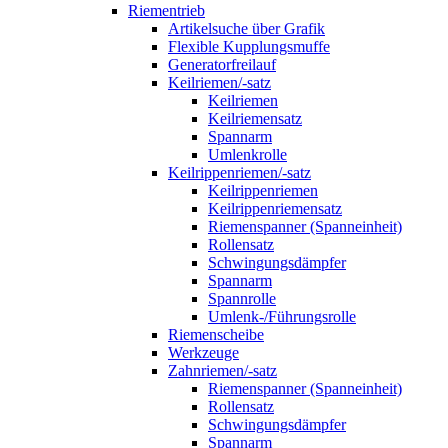
Riementrieb
Artikelsuche über Grafik
Flexible Kupplungsmuffe
Generatorfreilauf
Keilriemen/-satz
Keilriemen
Keilriemensatz
Spannarm
Umlenkrolle
Keilrippenriemen/-satz
Keilrippenriemen
Keilrippenriemensatz
Riemenspanner (Spanneinheit)
Rollensatz
Schwingungsdämpfer
Spannarm
Spannrolle
Umlenk-/Führungsrolle
Riemenscheibe
Werkzeuge
Zahnriemen/-satz
Riemenspanner (Spanneinheit)
Rollensatz
Schwingungsdämpfer
Spannarm