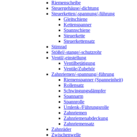
Riemenscheibe
Steuergehäuse/-dichtung
Steuerketten/-spannung/-führung
Gleitschiene
Kettenspanner
Spannschiene
Steuerkette
Steuerkettensatz
Stirnrad
Stößel/-stange/-schutzrohr
Ventil/-einstellung
Ventilbetätigung
Ventile/Zubehör
Zahnriemen/-spannung/-führung
Riemenspanner (Spanneinheit)
Rollensatz
Schwingungsdämpfer
Spannarm
Spannrolle
Umlenk-/Führungsrolle
Zahnriemen
Zahnriemenabdeckung
Zahnriemensatz
Zahnräder
Zwischenwelle