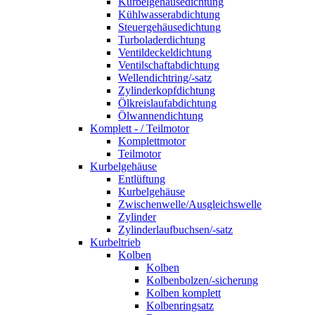
Kurbelgehäusedichtung
Kühlwasserabdichtung
Steuergehäusedichtung
Turboladerdichtung
Ventildeckeldichtung
Ventilschaftabdichtung
Wellendichtring/-satz
Zylinderkopfdichtung
Ölkreislaufabdichtung
Ölwannendichtung
Komplett - / Teilmotor
Komplettmotor
Teilmotor
Kurbelgehäuse
Entlüftung
Kurbelgehäuse
Zwischenwelle/Ausgleichswelle
Zylinder
Zylinderlaufbuchsen/-satz
Kurbeltrieb
Kolben
Kolben
Kolbenbolzen/-sicherung
Kolben komplett
Kolbenringsatz