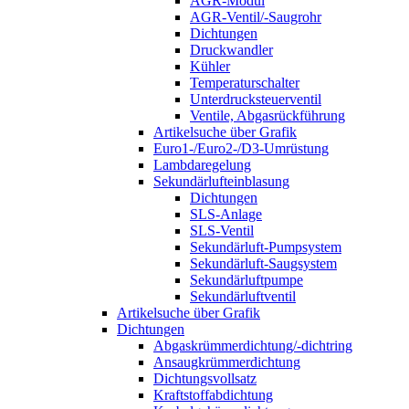
AGR-Modul
AGR-Ventil/-Saugrohr
Dichtungen
Druckwandler
Kühler
Temperaturschalter
Unterdrucksteuerventil
Ventile, Abgasrückführung
Artikelsuche über Grafik
Euro1-/Euro2-/D3-Umrüstung
Lambdaregelung
Sekundärlufteinblasung
Dichtungen
SLS-Anlage
SLS-Ventil
Sekundärluft-Pumpsystem
Sekundärluft-Saugsystem
Sekundärluftpumpe
Sekundärluftventil
Artikelsuche über Grafik
Dichtungen
Abgaskrümmerdichtung/-dichtring
Ansaugkrümmerdichtung
Dichtungsvollsatz
Kraftstoffabdichtung