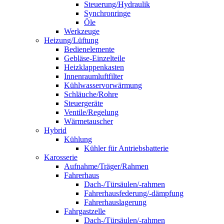
Steuerung/Hydraulik
Synchronringe
Öle
Werkzeuge
Heizung/Lüftung
Bedienelemente
Gebläse-Einzelteile
Heizklappenkasten
Innenraumluftfilter
Kühlwasservorwärmung
Schläuche/Rohre
Steuergeräte
Ventile/Regelung
Wärmetauscher
Hybrid
Kühlung
Kühler für Antriebsbatterie
Karosserie
Aufnahme/Träger/Rahmen
Fahrerhaus
Dach-/Türsäulen/-rahmen
Fahrerhausfederung/-dämpfung
Fahrerhauslagerung
Fahrgastzelle
Dach-/Türsäulen/-rahmen