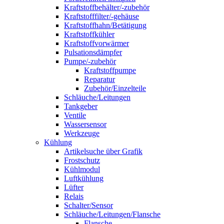
Kraftstoffbehälter/-zubehör
Kraftstofffilter/-gehäuse
Kraftstoffhahn/Betätigung
Kraftstoffkühler
Kraftstoffvorwärmer
Pulsationsdämpfer
Pumpe/-zubehör
Kraftstoffpumpe
Reparatur
Zubehör/Einzelteile
Schläuche/Leitungen
Tankgeber
Ventile
Wassersensor
Werkzeuge
Kühlung
Artikelsuche über Grafik
Frostschutz
Kühlmodul
Luftkühlung
Lüfter
Relais
Schalter/Sensor
Schläuche/Leitungen/Flansche
Flansche