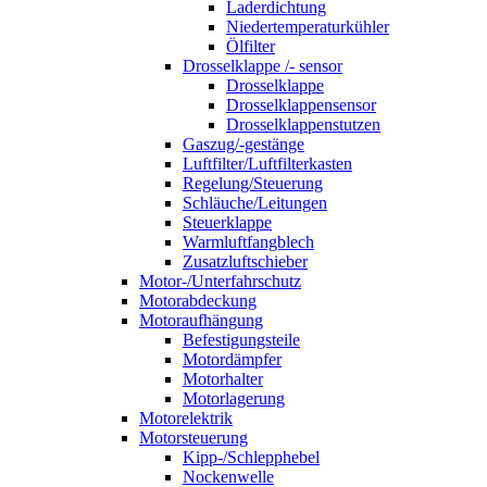
Laderdichtung
Niedertemperaturkühler
Ölfilter
Drosselklappe /- sensor
Drosselklappe
Drosselklappensensor
Drosselklappenstutzen
Gaszug/-gestänge
Luftfilter/Luftfilterkasten
Regelung/Steuerung
Schläuche/Leitungen
Steuerklappe
Warmluftfangblech
Zusatzluftschieber
Motor-/Unterfahrschutz
Motorabdeckung
Motoraufhängung
Befestigungsteile
Motordämpfer
Motorhalter
Motorlagerung
Motorelektrik
Motorsteuerung
Kipp-/Schlepphebel
Nockenwelle