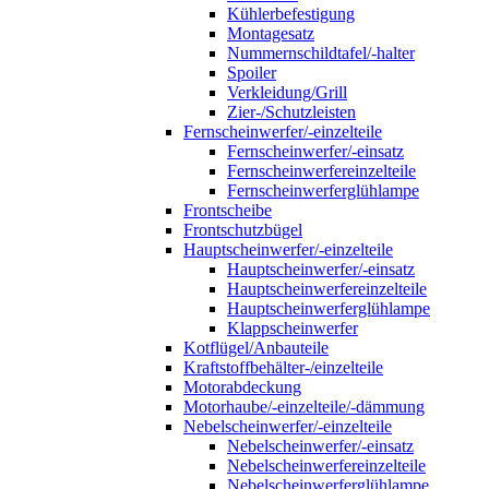
Kühlerbefestigung
Montagesatz
Nummernschildtafel/-halter
Spoiler
Verkleidung/Grill
Zier-/Schutzleisten
Fernscheinwerfer/-einzelteile
Fernscheinwerfer/-einsatz
Fernscheinwerfereinzelteile
Fernscheinwerferglühlampe
Frontscheibe
Frontschutzbügel
Hauptscheinwerfer/-einzelteile
Hauptscheinwerfer/-einsatz
Hauptscheinwerfereinzelteile
Hauptscheinwerferglühlampe
Klappscheinwerfer
Kotflügel/Anbauteile
Kraftstoffbehälter-/einzelteile
Motorabdeckung
Motorhaube/-einzelteile/-dämmung
Nebelscheinwerfer/-einzelteile
Nebelscheinwerfer/-einsatz
Nebelscheinwerfereinzelteile
Nebelscheinwerferglühlampe