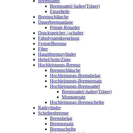
Bremssattel
Bremssattel/-halter(Träger)
Einzelteile
Bremsschläuche
Dauerbremsanlage
Primär-Retarder
Druckspeicher /-schalter
Fahrdynamikregelung
Feststellbremse
Filter
Hauptbremszylinder
Hebel/Seile/Züge
Hochleistungs-Bremse
Bremsschläuche
Hochleistungs-Bremsbelag
Hochleistungs-Bremsensatz
Hochleistungs-Bremssattel
Bremssattel/-halter(Träger)
Montagesatz
Hochleistungs-Bremsscheibe
Radzylinder
Scheibenbremse
Bremsbelag
Bremsensatz
Bremsscheibe