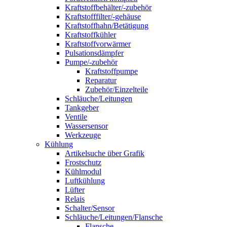
Kraftstoffbehälter/-zubehör
Kraftstofffilter/-gehäuse
Kraftstoffhahn/Betätigung
Kraftstoffkühler
Kraftstoffvorwärmer
Pulsationsdämpfer
Pumpe/-zubehör
Kraftstoffpumpe
Reparatur
Zubehör/Einzelteile
Schläuche/Leitungen
Tankgeber
Ventile
Wassersensor
Werkzeuge
Kühlung
Artikelsuche über Grafik
Frostschutz
Kühlmodul
Luftkühlung
Lüfter
Relais
Schalter/Sensor
Schläuche/Leitungen/Flansche
Flansche