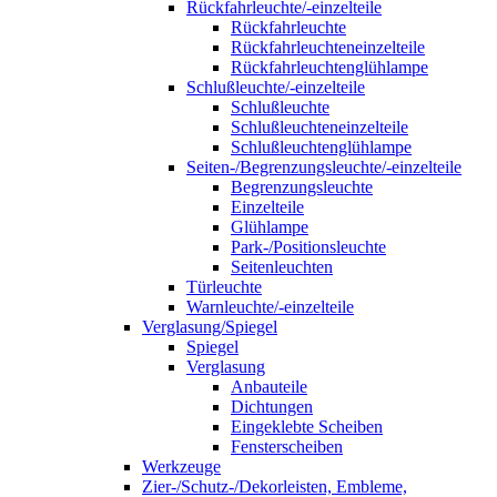
Rückfahrleuchte/-einzelteile
Rückfahrleuchte
Rückfahrleuchteneinzelteile
Rückfahrleuchtenglühlampe
Schlußleuchte/-einzelteile
Schlußleuchte
Schlußleuchteneinzelteile
Schlußleuchtenglühlampe
Seiten-/Begrenzungsleuchte/-einzelteile
Begrenzungsleuchte
Einzelteile
Glühlampe
Park-/Positionsleuchte
Seitenleuchten
Türleuchte
Warnleuchte/-einzelteile
Verglasung/Spiegel
Spiegel
Verglasung
Anbauteile
Dichtungen
Eingeklebte Scheiben
Fensterscheiben
Werkzeuge
Zier-/Schutz-/Dekorleisten, Embleme,