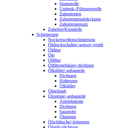
Spannrolle
Umlenk-/Führungsrolle
Zahnriemen
Zahnriemenabdeckung
Zahnriemensatz
Zubehör/Kleinteile
Schmierung
Nockenwellenschmierung
Öldruckschalter/-sensor/-ventil
Öldüse
Öle
Ölfilter
Ölfiltergehäuse/-dichtung
Ölkühler/-anbauteile
Dichtung
Halterung
Ölkühler
Ölpeilstab
Ölpumpe/-anbauteile
Antriebskette
Dichtung
Saugrohr
Ölpumpe
Ölschläuche/-leitungen
Ölsieb/-dichtung