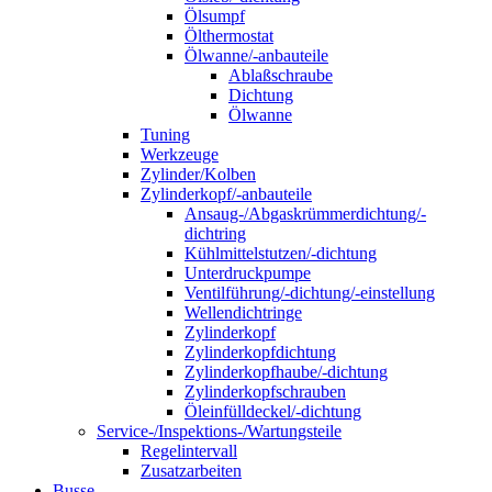
Ölsumpf
Ölthermostat
Ölwanne/-anbauteile
Ablaßschraube
Dichtung
Ölwanne
Tuning
Werkzeuge
Zylinder/Kolben
Zylinderkopf/-anbauteile
Ansaug-/Abgaskrümmerdichtung/-
dichtring
Kühlmittelstutzen/-dichtung
Unterdruckpumpe
Ventilführung/-dichtung/-einstellung
Wellendichtringe
Zylinderkopf
Zylinderkopfdichtung
Zylinderkopfhaube/-dichtung
Zylinderkopfschrauben
Öleinfülldeckel/-dichtung
Service-/Inspektions-/Wartungsteile
Regelintervall
Zusatzarbeiten
Busse