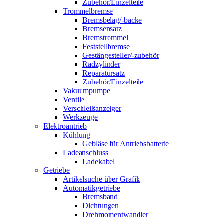
Zubehör/Einzelteile
Trommelbremse
Bremsbelag/-backe
Bremsensatz
Bremstrommel
Feststellbremse
Gestängesteller/-zubehör
Radzylinder
Reparatursatz
Zubehör/Einzelteile
Vakuumpumpe
Ventile
Verschleißanzeiger
Werkzeuge
Elektroantrieb
Kühlung
Gebläse für Antriebsbatterie
Ladeanschluss
Ladekabel
Getriebe
Artikelsuche über Grafik
Automatikgetriebe
Bremsband
Dichtungen
Drehmomentwandler