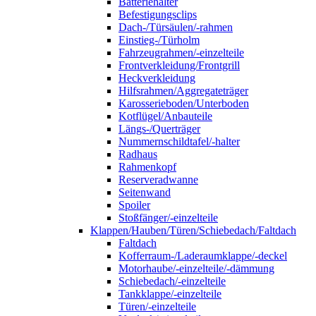
Batteriehalter
Befestigungsclips
Dach-/Türsäulen/-rahmen
Einstieg-/Türholm
Fahrzeugrahmen/-einzelteile
Frontverkleidung/Frontgrill
Heckverkleidung
Hilfsrahmen/Aggregateträger
Karosserieboden/Unterboden
Kotflügel/Anbauteile
Längs-/Querträger
Nummernschildtafel/-halter
Radhaus
Rahmenkopf
Reserveradwanne
Seitenwand
Spoiler
Stoßfänger/-einzelteile
Klappen/Hauben/Türen/Schiebedach/Faltdach
Faltdach
Kofferraum-/Laderaumklappe/-deckel
Motorhaube/-einzelteile/-dämmung
Schiebedach/-einzelteile
Tankklappe/-einzelteile
Türen/-einzelteile