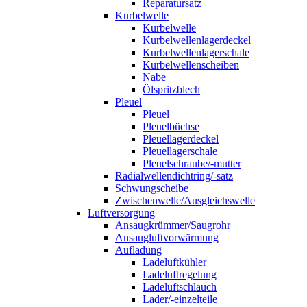
Reparatursatz
Kurbelwelle
Kurbelwelle
Kurbelwellenlagerdeckel
Kurbelwellenlagerschale
Kurbelwellenscheiben
Nabe
Ölspritzblech
Pleuel
Pleuel
Pleuelbüchse
Pleuellagerdeckel
Pleuellagerschale
Pleuelschraube/-mutter
Radialwellendichtring/-satz
Schwungscheibe
Zwischenwelle/Ausgleichswelle
Luftversorgung
Ansaugkrümmer/Saugrohr
Ansaugluftvorwärmung
Aufladung
Ladeluftkühler
Ladeluftregelung
Ladeluftschlauch
Lader/-einzelteile