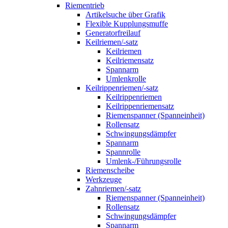
Riementrieb
Artikelsuche über Grafik
Flexible Kupplungsmuffe
Generatorfreilauf
Keilriemen/-satz
Keilriemen
Keilriemensatz
Spannarm
Umlenkrolle
Keilrippenriemen/-satz
Keilrippenriemen
Keilrippenriemensatz
Riemenspanner (Spanneinheit)
Rollensatz
Schwingungsdämpfer
Spannarm
Spannrolle
Umlenk-/Führungsrolle
Riemenscheibe
Werkzeuge
Zahnriemen/-satz
Riemenspanner (Spanneinheit)
Rollensatz
Schwingungsdämpfer
Spannarm