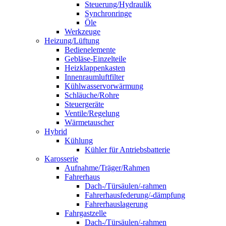
Steuerung/Hydraulik
Synchronringe
Öle
Werkzeuge
Heizung/Lüftung
Bedienelemente
Gebläse-Einzelteile
Heizklappenkasten
Innenraumluftfilter
Kühlwasservorwärmung
Schläuche/Rohre
Steuergeräte
Ventile/Regelung
Wärmetauscher
Hybrid
Kühlung
Kühler für Antriebsbatterie
Karosserie
Aufnahme/Träger/Rahmen
Fahrerhaus
Dach-/Türsäulen/-rahmen
Fahrerhausfederung/-dämpfung
Fahrerhauslagerung
Fahrgastzelle
Dach-/Türsäulen/-rahmen