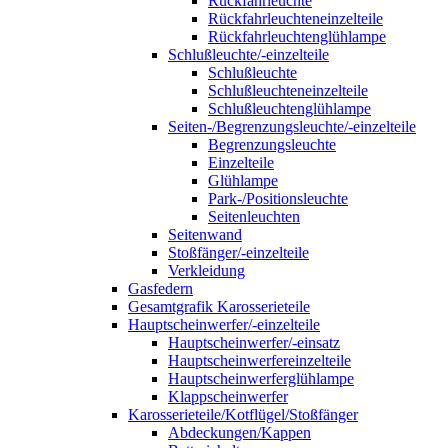
Rückfahrleuchte
Rückfahrleuchteneinzelteile
Rückfahrleuchtenglühlampe
Schlußleuchte/-einzelteile
Schlußleuchte
Schlußleuchteneinzelteile
Schlußleuchtenglühlampe
Seiten-/Begrenzungsleuchte/-einzelteile
Begrenzungsleuchte
Einzelteile
Glühlampe
Park-/Positionsleuchte
Seitenleuchten
Seitenwand
Stoßfänger/-einzelteile
Verkleidung
Gasfedern
Gesamtgrafik Karosserieteile
Hauptscheinwerfer/-einzelteile
Hauptscheinwerfer/-einsatz
Hauptscheinwerfereinzelteile
Hauptscheinwerferglühlampe
Klappscheinwerfer
Karosserieteile/Kotflügel/Stoßfänger
Abdeckungen/Kappen