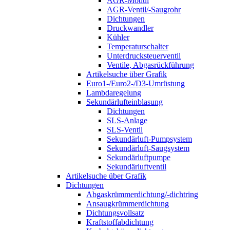
AGR-Modul
AGR-Ventil/-Saugrohr
Dichtungen
Druckwandler
Kühler
Temperaturschalter
Unterdrucksteuerventil
Ventile, Abgasrückführung
Artikelsuche über Grafik
Euro1-/Euro2-/D3-Umrüstung
Lambdaregelung
Sekundärlufteinblasung
Dichtungen
SLS-Anlage
SLS-Ventil
Sekundärluft-Pumpsystem
Sekundärluft-Saugsystem
Sekundärluftpumpe
Sekundärluftventil
Artikelsuche über Grafik
Dichtungen
Abgaskrümmerdichtung/-dichtring
Ansaugkrümmerdichtung
Dichtungsvollsatz
Kraftstoffabdichtung