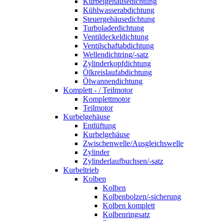
Kurbelgehäusedichtung
Kühlwasserabdichtung
Steuergehäusedichtung
Turboladerdichtung
Ventildeckeldichtung
Ventilschaftabdichtung
Wellendichtring/-satz
Zylinderkopfdichtung
Ölkreislaufabdichtung
Ölwannendichtung
Komplett - / Teilmotor
Komplettmotor
Teilmotor
Kurbelgehäuse
Entlüftung
Kurbelgehäuse
Zwischenwelle/Ausgleichswelle
Zylinder
Zylinderlaufbuchsen/-satz
Kurbeltrieb
Kolben
Kolben
Kolbenbolzen/-sicherung
Kolben komplett
Kolbenringsatz