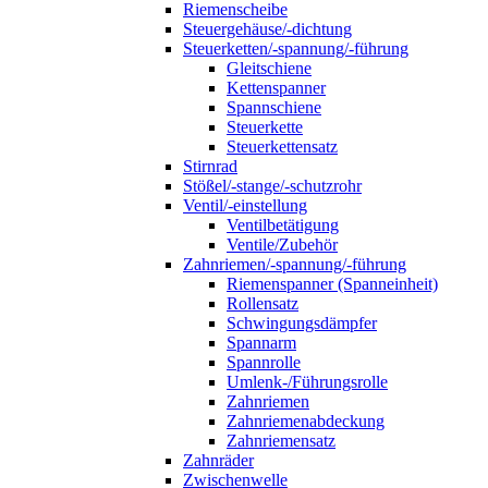
Riemenscheibe
Steuergehäuse/-dichtung
Steuerketten/-spannung/-führung
Gleitschiene
Kettenspanner
Spannschiene
Steuerkette
Steuerkettensatz
Stirnrad
Stößel/-stange/-schutzrohr
Ventil/-einstellung
Ventilbetätigung
Ventile/Zubehör
Zahnriemen/-spannung/-führung
Riemenspanner (Spanneinheit)
Rollensatz
Schwingungsdämpfer
Spannarm
Spannrolle
Umlenk-/Führungsrolle
Zahnriemen
Zahnriemenabdeckung
Zahnriemensatz
Zahnräder
Zwischenwelle