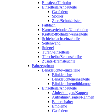
Einstieg-/Türholm
Einzelteile/Anbauteile
Gasfedern
Spoiler
Zier-/Schutzleisten
Faltdach
Karosserieboden/Unterboden
Kraftstoffbehälter-/einzelteile
Schiebedach/-einzelteile
Seitenwand
Spiegel
Türen/-einzelteile
Türscheibe/Seitenscheibe
Zusatz-Bremsleuchte
Fahrzeugfront
Blinkleuchte/-einzelteile
Blinkleuchte
Blinkleuchteneinzelteile
Blinkleuchtenglühlampe
Einzelteile/Anbauteile
Abdeckungen/Kappen
Aufnahme/Träger/Rahmen
Batteriehalter
Embleme
Gasfedern