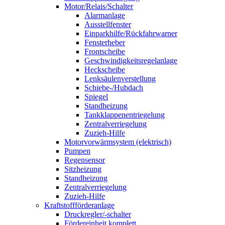
Motor/Relais/Schalter
Alarmanlage
Ausstellfenster
Einparkhilfe/Rückfahrwarner
Fensterheber
Frontscheibe
Geschwindigkeitsregelanlage
Heckscheibe
Lenksäulenverstellung
Schiebe-/Hubdach
Spiegel
Standheizung
Tankklappenentriegelung
Zentralverriegelung
Zuzieh-Hilfe
Motorvorwärmsystem (elektrisch)
Pumpen
Regensensor
Sitzheizung
Standheizung
Zentralverriegelung
Zuzieh-Hilfe
Kraftstoffförderanlage
Druckregler/-schalter
Fördereinheit komplett