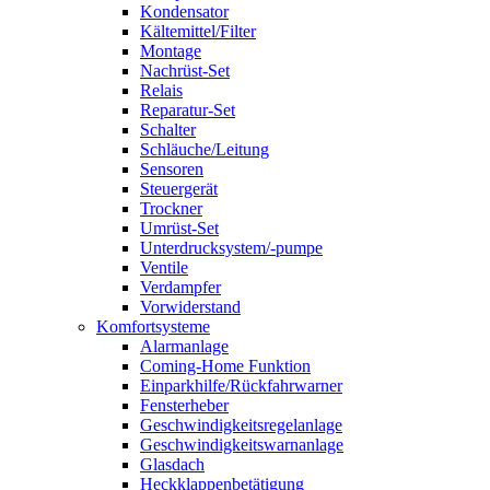
Kondensator
Kältemittel/Filter
Montage
Nachrüst-Set
Relais
Reparatur-Set
Schalter
Schläuche/Leitung
Sensoren
Steuergerät
Trockner
Umrüst-Set
Unterdrucksystem/-pumpe
Ventile
Verdampfer
Vorwiderstand
Komfortsysteme
Alarmanlage
Coming-Home Funktion
Einparkhilfe/Rückfahrwarner
Fensterheber
Geschwindigkeitsregelanlage
Geschwindigkeitswarnanlage
Glasdach
Heckklappenbetätigung