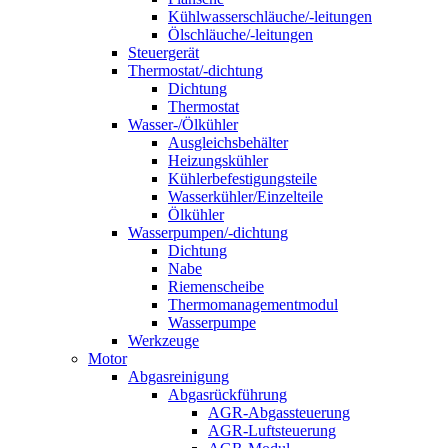
Kühlwasserschläuche/-leitungen
Ölschläuche/-leitungen
Steuergerät
Thermostat/-dichtung
Dichtung
Thermostat
Wasser-/Ölkühler
Ausgleichsbehälter
Heizungskühler
Kühlerbefestigungsteile
Wasserkühler/Einzelteile
Ölkühler
Wasserpumpen/-dichtung
Dichtung
Nabe
Riemenscheibe
Thermomanagementmodul
Wasserpumpe
Werkzeuge
Motor
Abgasreinigung
Abgasrückführung
AGR-Abgassteuerung
AGR-Luftsteuerung