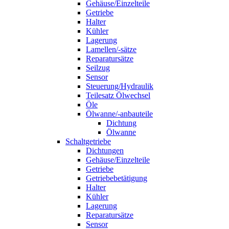
Gehäuse/Einzelteile
Getriebe
Halter
Kühler
Lagerung
Lamellen/-sätze
Reparatursätze
Seilzug
Sensor
Steuerung/Hydraulik
Teilesatz Ölwechsel
Öle
Ölwanne/-anbauteile
Dichtung
Ölwanne
Schaltgetriebe
Dichtungen
Gehäuse/Einzelteile
Getriebe
Getriebebetätigung
Halter
Kühler
Lagerung
Reparatursätze
Sensor