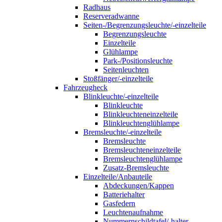
Radhaus
Reserveradwanne
Seiten-/Begrenzungsleuchte/-einzelteile
Begrenzungsleuchte
Einzelteile
Glühlampe
Park-/Positionsleuchte
Seitenleuchten
Stoßfänger/-einzelteile
Fahrzeugheck
Blinkleuchte/-einzelteile
Blinkleuchte
Blinkleuchteneinzelteile
Blinkleuchtenglühlampe
Bremsleuchte/-einzelteile
Bremsleuchte
Bremsleuchteneinzelteile
Bremsleuchtenglühlampe
Zusatz-Bremsleuchte
Einzelteile/Anbauteile
Abdeckungen/Kappen
Batteriehalter
Gasfedern
Leuchtenaufnahme
Nummernschildtafel/-halter