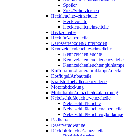
Spoiler
Zier-/Schutzleisten
Heckleuchte/-einzelteile
Heckleuchte
Heckleuchteneinzelteile
Heckscheibe
Hecktür/-einzelteile
Karosserieboden/Unterboden
Kennzeichenleuchte/-einzelteile
Kennzeichenleuchte
Kennzeichenleuchteneinzelteile
Kennzeichenleuchtenglühlampe
Kofferraum-/Laderaumklappe/-deckel
Kotflügel/Anbauteile
Kraftstoffbehälter-/einzelteile
Motorabdeckung
Motorhaube/-einzelteile/-dämmung
Nebelschlußleuchte/-einzelteile
Nebelschlußleuchte
Nebelschlußleuchteneinzelteile
Nebelschlußleuchtenglühlampe
Radhaus
Reserveradwanne
Rückfahrleuchte/-einzelteile