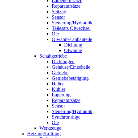
Lamellen/-sätze
Reparatursätze
Seilzug
Sensor
Steuerung/Hydraulik
Teilesatz Ölwechsel
Öle
Ölwanne/-anbauteile
Dichtung
Ölwanne
Schaltgetriebe
Dichtungen
Gehäuse/Einzelteile
Getriebe
Getriebebetätigung
Halter
Kühler
Lagerung
Reparatursätze
Sensor
Steuerung/Hydraulik
Synchronringe
Öle
Werkzeuge
Heizung/Lüftung