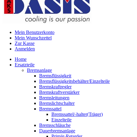
Mein Benutzerkonto
Mein Wunschzettel
Zur Kasse
Anmelden
Home
Ersatzteile
Bremsanlage
Bremsflüssigkeit
Bremsflüssigkeitsbehälter/Einzelteile
Bremskraftregler
Bremskraftverstärker
Bremsleitungen
Bremslichtschalter
Bremssattel
Bremssattel/-halter(Träger)
Einzelteile
Bremsschläuche
Dauerbremsanlage
Primär-Retarder