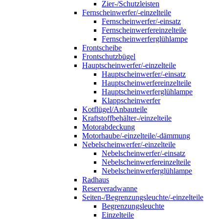
Zier-/Schutzleisten
Fernscheinwerfer/-einzelteile
Fernscheinwerfer/-einsatz
Fernscheinwerfereinzelteile
Fernscheinwerferglühlampe
Frontscheibe
Frontschutzbügel
Hauptscheinwerfer/-einzelteile
Hauptscheinwerfer/-einsatz
Hauptscheinwerfereinzelteile
Hauptscheinwerferglühlampe
Klappscheinwerfer
Kotflügel/Anbauteile
Kraftstoffbehälter-/einzelteile
Motorabdeckung
Motorhaube/-einzelteile/-dämmung
Nebelscheinwerfer/-einzelteile
Nebelscheinwerfer/-einsatz
Nebelscheinwerfereinzelteile
Nebelscheinwerferglühlampe
Radhaus
Reserveradwanne
Seiten-/Begrenzungsleuchte/-einzelteile
Begrenzungsleuchte
Einzelteile