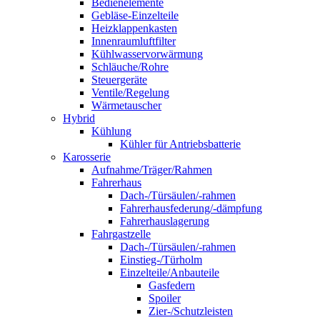
Bedienelemente
Gebläse-Einzelteile
Heizklappenkasten
Innenraumluftfilter
Kühlwasservorwärmung
Schläuche/Rohre
Steuergeräte
Ventile/Regelung
Wärmetauscher
Hybrid
Kühlung
Kühler für Antriebsbatterie
Karosserie
Aufnahme/Träger/Rahmen
Fahrerhaus
Dach-/Türsäulen/-rahmen
Fahrerhausfederung/-dämpfung
Fahrerhauslagerung
Fahrgastzelle
Dach-/Türsäulen/-rahmen
Einstieg-/Türholm
Einzelteile/Anbauteile
Gasfedern
Spoiler
Zier-/Schutzleisten