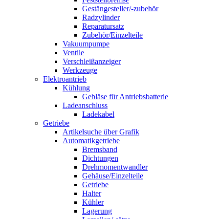
Gestängesteller/-zubehör
Radzylinder
Reparatursatz
Zubehör/Einzelteile
Vakuumpumpe
Ventile
Verschleißanzeiger
Werkzeuge
Elektroantrieb
Kühlung
Gebläse für Antriebsbatterie
Ladeanschluss
Ladekabel
Getriebe
Artikelsuche über Grafik
Automatikgetriebe
Bremsband
Dichtungen
Drehmomentwandler
Gehäuse/Einzelteile
Getriebe
Halter
Kühler
Lagerung