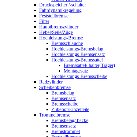
Druckspeicher /-schalter
Fahrdynamikregelung
Feststellbremse
Filter
Hauptbremszylinder
Hebel/Seile/Züge
Hochleistungs-Bremse
Bremsschläuche
Hochleistungs-Bremsbelag
Hochleistungs-Bremsensatz
Hochleistungs-Bremssattel
Bremssattel/-halter(Träger)
Montagesatz
Hochleistungs-Bremsscheibe
Radzylinder
Scheibenbremse
Bremsbelag
Bremsensatz
Bremsscheibe
Zubehör/Einzelteile
Trommelbremse
Bremsbelag/-backe
Bremsensatz
Bremstrommel
Feststellbremse