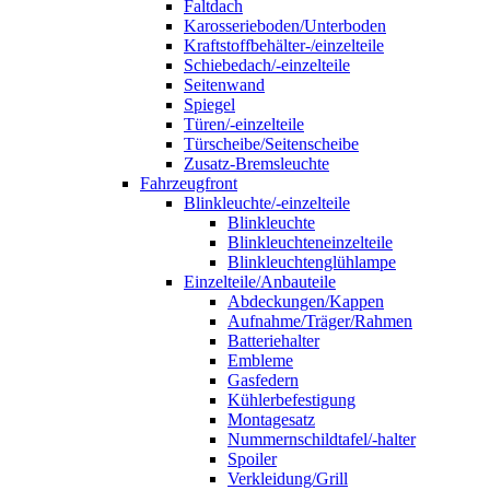
Faltdach
Karosserieboden/Unterboden
Kraftstoffbehälter-/einzelteile
Schiebedach/-einzelteile
Seitenwand
Spiegel
Türen/-einzelteile
Türscheibe/Seitenscheibe
Zusatz-Bremsleuchte
Fahrzeugfront
Blinkleuchte/-einzelteile
Blinkleuchte
Blinkleuchteneinzelteile
Blinkleuchtenglühlampe
Einzelteile/Anbauteile
Abdeckungen/Kappen
Aufnahme/Träger/Rahmen
Batteriehalter
Embleme
Gasfedern
Kühlerbefestigung
Montagesatz
Nummernschildtafel/-halter
Spoiler
Verkleidung/Grill