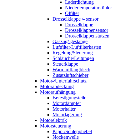
Laderdichtung
Niedertemperaturkühler
Ölfilter
Drosselklappe /- sensor
Drosselklappe
Drosselklappensensor
Drosselklappenstutzen
Gaszug/-gestänge
Luftfilter/Luftfilterkasten
Regelung/Steuerung
Schläuche/Leitungen
Steuerklappe
Warmluftfangblech
Zusatzluftschieber
Motor-/Unterfahrschutz
Motorabdeckung
Motoraufhängung
Befestigungsteile
Motordämpfer
Motorhalter
Motorlagerung
Motorelektrik
Motorsteuerung
Kipp-/Schlepphebel
Nockenwelle