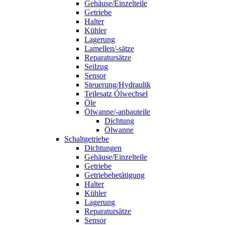
Gehäuse/Einzelteile
Getriebe
Halter
Kühler
Lagerung
Lamellen/-sätze
Reparatursätze
Seilzug
Sensor
Steuerung/Hydraulik
Teilesatz Ölwechsel
Öle
Ölwanne/-anbauteile
Dichtung
Ölwanne
Schaltgetriebe
Dichtungen
Gehäuse/Einzelteile
Getriebe
Getriebebetätigung
Halter
Kühler
Lagerung
Reparatursätze
Sensor