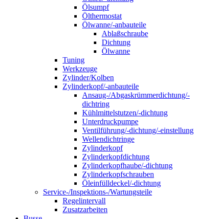
Ölsumpf
Ölthermostat
Ölwanne/-anbauteile
Ablaßschraube
Dichtung
Ölwanne
Tuning
Werkzeuge
Zylinder/Kolben
Zylinderkopf/-anbauteile
Ansaug-/Abgaskrümmerdichtung/-
dichtring
Kühlmittelstutzen/-dichtung
Unterdruckpumpe
Ventilführung/-dichtung/-einstellung
Wellendichtringe
Zylinderkopf
Zylinderkopfdichtung
Zylinderkopfhaube/-dichtung
Zylinderkopfschrauben
Öleinfülldeckel/-dichtung
Service-/Inspektions-/Wartungsteile
Regelintervall
Zusatzarbeiten
Busse