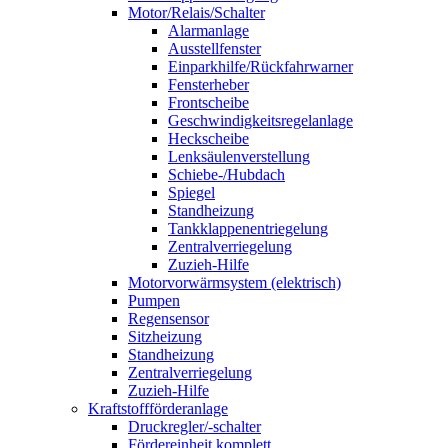
Motor/Relais/Schalter
Alarmanlage
Ausstellfenster
Einparkhilfe/Rückfahrwarner
Fensterheber
Frontscheibe
Geschwindigkeitsregelanlage
Heckscheibe
Lenksäulenverstellung
Schiebe-/Hubdach
Spiegel
Standheizung
Tankklappenentriegelung
Zentralverriegelung
Zuzieh-Hilfe
Motorvorwärmsystem (elektrisch)
Pumpen
Regensensor
Sitzheizung
Standheizung
Zentralverriegelung
Zuzieh-Hilfe
Kraftstoffförderanlage
Druckregler/-schalter
Fördereinheit komplett