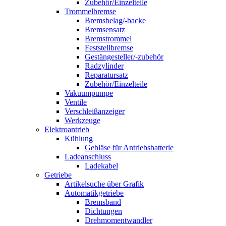
Zubehör/Einzelteile
Trommelbremse
Bremsbelag/-backe
Bremsensatz
Bremstrommel
Feststellbremse
Gestängesteller/-zubehör
Radzylinder
Reparatursatz
Zubehör/Einzelteile
Vakuumpumpe
Ventile
Verschleißanzeiger
Werkzeuge
Elektroantrieb
Kühlung
Gebläse für Antriebsbatterie
Ladeanschluss
Ladekabel
Getriebe
Artikelsuche über Grafik
Automatikgetriebe
Bremsband
Dichtungen
Drehmomentwandler