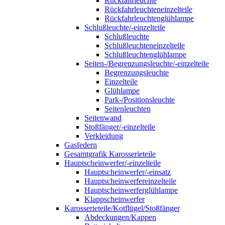
Rückfahrleuchte
Rückfahrleuchteneinzelteile
Rückfahrleuchtenglühlampe
Schlußleuchte/-einzelteile
Schlußleuchte
Schlußleuchteneinzelteile
Schlußleuchtenglühlampe
Seiten-/Begrenzungsleuchte/-einzelteile
Begrenzungsleuchte
Einzelteile
Glühlampe
Park-/Positionsleuchte
Seitenleuchten
Seitenwand
Stoßfänger/-einzelteile
Verkleidung
Gasfedern
Gesamtgrafik Karosserieteile
Hauptscheinwerfer/-einzelteile
Hauptscheinwerfer/-einsatz
Hauptscheinwerfereinzelteile
Hauptscheinwerferglühlampe
Klappscheinwerfer
Karosserieteile/Kotflügel/Stoßfänger
Abdeckungen/Kappen