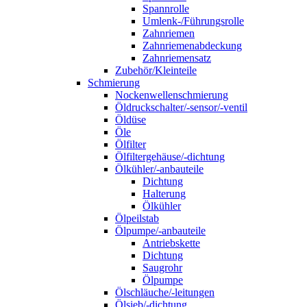
Spannrolle
Umlenk-/Führungsrolle
Zahnriemen
Zahnriemenabdeckung
Zahnriemensatz
Zubehör/Kleinteile
Schmierung
Nockenwellenschmierung
Öldruckschalter/-sensor/-ventil
Öldüse
Öle
Ölfilter
Ölfiltergehäuse/-dichtung
Ölkühler/-anbauteile
Dichtung
Halterung
Ölkühler
Ölpeilstab
Ölpumpe/-anbauteile
Antriebskette
Dichtung
Saugrohr
Ölpumpe
Ölschläuche/-leitungen
Ölsieb/-dichtung