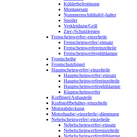
Kühlerbefestigung
Montagesatz
Nummernschildtafel/-halter
Spoiler
Verkleidung/Grill
Zier-/Schutzleisten
Fernscheinwerfer/-einzelteile
Fernscheinwerfer/-einsatz
Fernscheinwerfereinzelteile
Fernscheinwerferglühlampe
Frontscheibe
Frontschutzbügel
Hauptscheinwerfer/-einzelteile
Hauptscheinwerfer/-einsatz
Hauptscheinwerfereinzelteile
Hauptscheinwerferglühlampe
Klappscheinwerfer
Kotflügel/Anbauteile
Kraftstoffbehälter-/einzelteile
Motorabdeckung
Motorhaube/-einzelteile/-dämmung
Nebelscheinwerfer/-einzelteile
Nebelscheinwerfer/-einsatz
Nebelscheinwerfereinzelteile
Nebelscheinwerferglühlampe