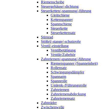
Riemenscheibe
Steuergehäuse/-dichtung
Steuerketten/-spannung/-führung
Gleitschiene
Kettenspanner
Spannschiene
Steuerkette
Steuerkettensatz
Stirnrad
Stößel/-stange/-schutzrohr
Ventil/-einstellung
Ventilbetätigung
Ventile/Zubehör
Zahnriemen/-spannung/-führung
Riemenspanner (Spanneinheit)
Rollensatz
Schwingungsdämpfer
Spannarm
Spannrolle
Umlenk-/Führungsrolle
Zahnriemen
Zahnriemenabdeckung
Zahnriemensatz
Zahnräder
Zwischenwelle