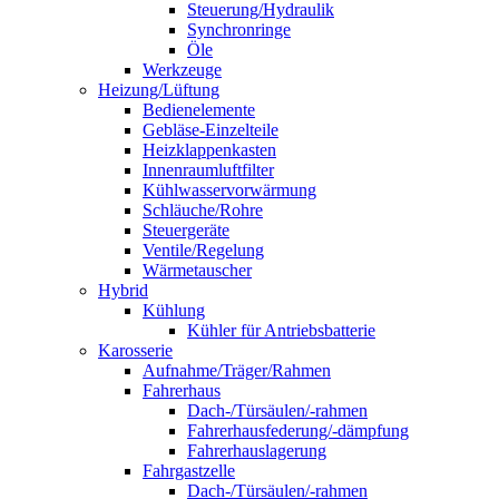
Steuerung/Hydraulik
Synchronringe
Öle
Werkzeuge
Heizung/Lüftung
Bedienelemente
Gebläse-Einzelteile
Heizklappenkasten
Innenraumluftfilter
Kühlwasservorwärmung
Schläuche/Rohre
Steuergeräte
Ventile/Regelung
Wärmetauscher
Hybrid
Kühlung
Kühler für Antriebsbatterie
Karosserie
Aufnahme/Träger/Rahmen
Fahrerhaus
Dach-/Türsäulen/-rahmen
Fahrerhausfederung/-dämpfung
Fahrerhauslagerung
Fahrgastzelle
Dach-/Türsäulen/-rahmen