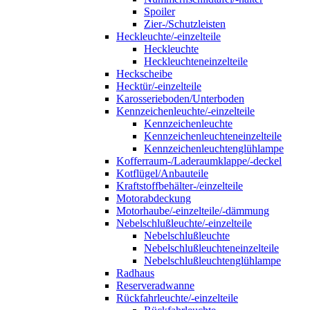
Spoiler
Zier-/Schutzleisten
Heckleuchte/-einzelteile
Heckleuchte
Heckleuchteneinzelteile
Heckscheibe
Hecktür/-einzelteile
Karosserieboden/Unterboden
Kennzeichenleuchte/-einzelteile
Kennzeichenleuchte
Kennzeichenleuchteneinzelteile
Kennzeichenleuchtenglühlampe
Kofferraum-/Laderaumklappe/-deckel
Kotflügel/Anbauteile
Kraftstoffbehälter-/einzelteile
Motorabdeckung
Motorhaube/-einzelteile/-dämmung
Nebelschlußleuchte/-einzelteile
Nebelschlußleuchte
Nebelschlußleuchteneinzelteile
Nebelschlußleuchtenglühlampe
Radhaus
Reserveradwanne
Rückfahrleuchte/-einzelteile