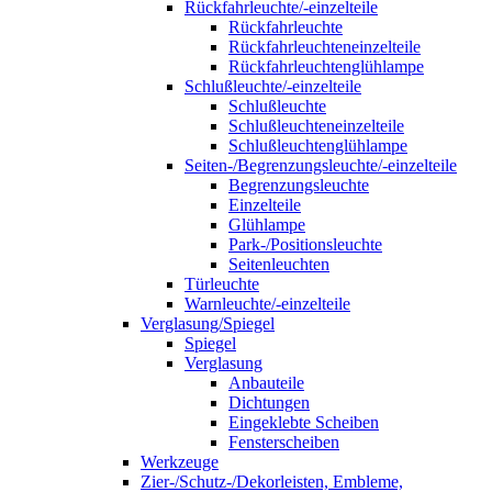
Rückfahrleuchte/-einzelteile
Rückfahrleuchte
Rückfahrleuchteneinzelteile
Rückfahrleuchtenglühlampe
Schlußleuchte/-einzelteile
Schlußleuchte
Schlußleuchteneinzelteile
Schlußleuchtenglühlampe
Seiten-/Begrenzungsleuchte/-einzelteile
Begrenzungsleuchte
Einzelteile
Glühlampe
Park-/Positionsleuchte
Seitenleuchten
Türleuchte
Warnleuchte/-einzelteile
Verglasung/Spiegel
Spiegel
Verglasung
Anbauteile
Dichtungen
Eingeklebte Scheiben
Fensterscheiben
Werkzeuge
Zier-/Schutz-/Dekorleisten, Embleme,