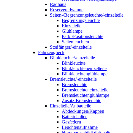
Radhaus
Reserveradwanne
Seiten-/Begrenzungsleuchte/-einzelteile
Begrenzungsleuchte
Einzelteile
Glühlampe
Park-/Positionsleuchte
Seitenleuchten
Stoßfänger/-einzelteile
Fahrzeugheck
Blinkleuchte/-einzelteile
Blinkleuchte
Blinkleuchteneinzelteile
Blinkleuchtenglühlampe
Bremsleuchte/-einzelteile
Bremsleuchte
Bremsleuchteneinzelteile
Bremsleuchtenglühlampe
Zusatz-Bremsleuchte
Einzelteile/Anbauteile
Abdeckungen/Kappen
Batteriehalter
Gasfedern
Leuchtenaufnahme
Nummernschildtafel/-halter