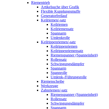
Riementrieb
Artikelsuche über Grafik
Flexible Kupplungsmuffe
Generatorfreilauf
Keilriemen/-satz
Keilriemen
Keilriemensatz
Spannarm
Umlenkrolle
Keilrippenriemen/-satz
Keilrippenriemen
Keilrippenriemensatz
Riemenspanner (Spanneinheit)
Rollensatz
Schwingungsdämpfer
Spannarm
Spannrolle
Umlenk-/Führungsrolle
Riemenscheibe
Werkzeuge
Zahnriemen/-satz
Riemenspanner (Spanneinheit)
Rollensatz
Schwingungsdämpfer
Spannarm