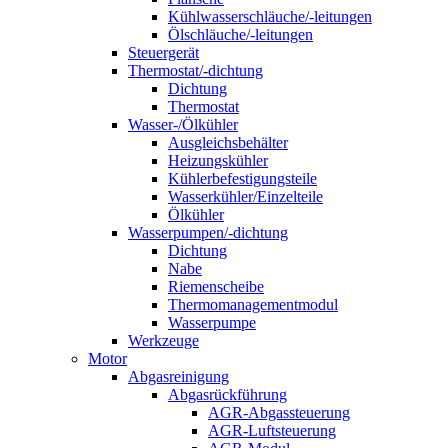
Kühlwasserschläuche/-leitungen
Ölschläuche/-leitungen
Steuergerät
Thermostat/-dichtung
Dichtung
Thermostat
Wasser-/Ölkühler
Ausgleichsbehälter
Heizungskühler
Kühlerbefestigungsteile
Wasserkühler/Einzelteile
Ölkühler
Wasserpumpen/-dichtung
Dichtung
Nabe
Riemenscheibe
Thermomanagementmodul
Wasserpumpe
Werkzeuge
Motor
Abgasreinigung
Abgasrückführung
AGR-Abgassteuerung
AGR-Luftsteuerung