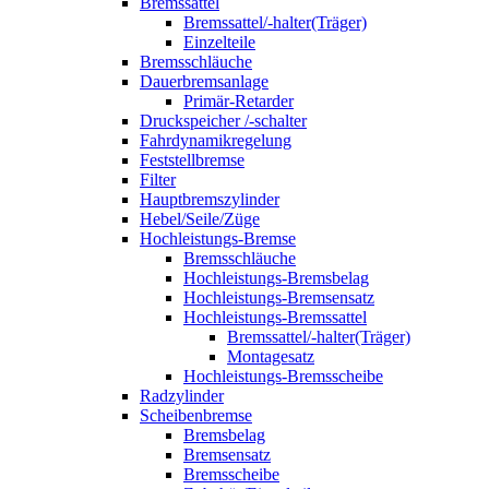
Bremssattel
Bremssattel/-halter(Träger)
Einzelteile
Bremsschläuche
Dauerbremsanlage
Primär-Retarder
Druckspeicher /-schalter
Fahrdynamikregelung
Feststellbremse
Filter
Hauptbremszylinder
Hebel/Seile/Züge
Hochleistungs-Bremse
Bremsschläuche
Hochleistungs-Bremsbelag
Hochleistungs-Bremsensatz
Hochleistungs-Bremssattel
Bremssattel/-halter(Träger)
Montagesatz
Hochleistungs-Bremsscheibe
Radzylinder
Scheibenbremse
Bremsbelag
Bremsensatz
Bremsscheibe