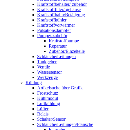
Kraftstoffbehälter/-zubehör
Kraftstofffilter/-gehäuse
Kraftstoffhahn/Betätigung
Kraftstoffkühler
Kraftstoffvorwärmer
Pulsationsdämpfer
Pumpe/-zubehör
Kraftstoffpumpe
Reparatur
Zubehör/Einzelteile
Schläuche/Leitungen
Tankgeber
Ventile
Wassersensor
Werkzeuge
Kühlung
Artikelsuche über Grafik
Frostschutz
Kühlmodul
Luftkühlung
Lüfter
Relais
Schalter/Sensor
Schläuche/Leitungen/Flansche
Flansche