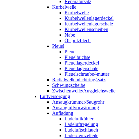
Reparatursatz
Kurbelwelle
Kurbelwelle
Kurbelwellenlagerdeckel
Kurbelwellenlagerschale
Kurbelwellenscheiben
Nabe
Ölspritzblech
Pleuel
Pleuel
Pleuelbüchse
Pleuellagerdeckel
Pleuellagerschale
Pleuelschraube/-mutter
Radialwellendichtring/-satz
Schwungscheibe
Zwischenwelle/Ausgleichswelle
Luftversorgung
Ansaugkrümmer/Saugrohr
Ansaugluftvorwärmung
Aufladung
Ladeluftkühler
Ladeluftregelung
Ladeluftschlauch
Lader/-einzelteile