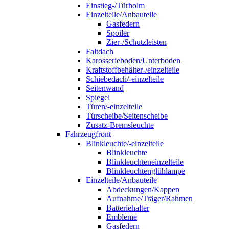
Einstieg-/Türholm
Einzelteile/Anbauteile
Gasfedern
Spoiler
Zier-/Schutzleisten
Faltdach
Karosserieboden/Unterboden
Kraftstoffbehälter-/einzelteile
Schiebedach/-einzelteile
Seitenwand
Spiegel
Türen/-einzelteile
Türscheibe/Seitenscheibe
Zusatz-Bremsleuchte
Fahrzeugfront
Blinkleuchte/-einzelteile
Blinkleuchte
Blinkleuchteneinzelteile
Blinkleuchtenglühlampe
Einzelteile/Anbauteile
Abdeckungen/Kappen
Aufnahme/Träger/Rahmen
Batteriehalter
Embleme
Gasfedern