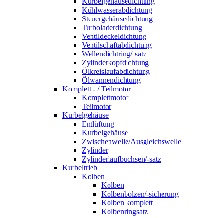
Kurbelgehäusedichtung
Kühlwasserabdichtung
Steuergehäusedichtung
Turboladerdichtung
Ventildeckeldichtung
Ventilschaftabdichtung
Wellendichtring/-satz
Zylinderkopfdichtung
Ölkreislaufabdichtung
Ölwannendichtung
Komplett - / Teilmotor
Komplettmotor
Teilmotor
Kurbelgehäuse
Entlüftung
Kurbelgehäuse
Zwischenwelle/Ausgleichswelle
Zylinder
Zylinderlaufbuchsen/-satz
Kurbeltrieb
Kolben
Kolben
Kolbenbolzen/-sicherung
Kolben komplett
Kolbenringsatz