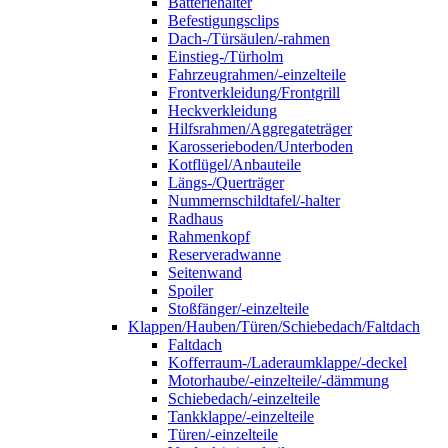
Batteriehalter
Befestigungsclips
Dach-/Türsäulen/-rahmen
Einstieg-/Türholm
Fahrzeugrahmen/-einzelteile
Frontverkleidung/Frontgrill
Heckverkleidung
Hilfsrahmen/Aggregateträger
Karosserieboden/Unterboden
Kotflügel/Anbauteile
Längs-/Querträger
Nummernschildtafel/-halter
Radhaus
Rahmenkopf
Reserveradwanne
Seitenwand
Spoiler
Stoßfänger/-einzelteile
Klappen/Hauben/Türen/Schiebedach/Faltdach
Faltdach
Kofferraum-/Laderaumklappe/-deckel
Motorhaube/-einzelteile/-dämmung
Schiebedach/-einzelteile
Tankklappe/-einzelteile
Türen/-einzelteile