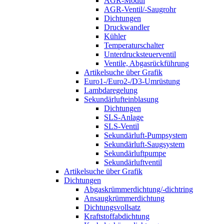
AGR-Modul
AGR-Ventil/-Saugrohr
Dichtungen
Druckwandler
Kühler
Temperaturschalter
Unterdrucksteuerventil
Ventile, Abgasrückführung
Artikelsuche über Grafik
Euro1-/Euro2-/D3-Umrüstung
Lambdaregelung
Sekundärlufteinblasung
Dichtungen
SLS-Anlage
SLS-Ventil
Sekundärluft-Pumpsystem
Sekundärluft-Saugsystem
Sekundärluftpumpe
Sekundärluftventil
Artikelsuche über Grafik
Dichtungen
Abgaskrümmerdichtung/-dichtring
Ansaugkrümmerdichtung
Dichtungsvollsatz
Kraftstoffabdichtung