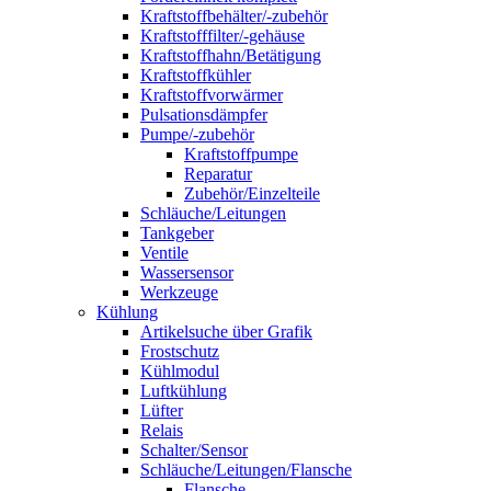
Kraftstoffbehälter/-zubehör
Kraftstofffilter/-gehäuse
Kraftstoffhahn/Betätigung
Kraftstoffkühler
Kraftstoffvorwärmer
Pulsationsdämpfer
Pumpe/-zubehör
Kraftstoffpumpe
Reparatur
Zubehör/Einzelteile
Schläuche/Leitungen
Tankgeber
Ventile
Wassersensor
Werkzeuge
Kühlung
Artikelsuche über Grafik
Frostschutz
Kühlmodul
Luftkühlung
Lüfter
Relais
Schalter/Sensor
Schläuche/Leitungen/Flansche
Flansche