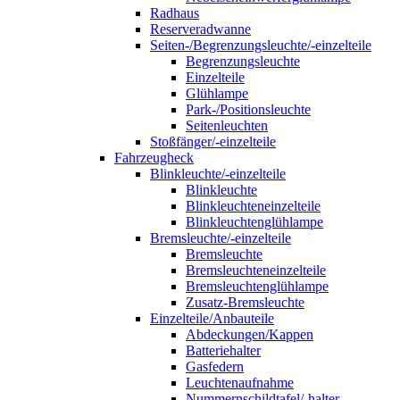
Radhaus
Reserveradwanne
Seiten-/Begrenzungsleuchte/-einzelteile
Begrenzungsleuchte
Einzelteile
Glühlampe
Park-/Positionsleuchte
Seitenleuchten
Stoßfänger/-einzelteile
Fahrzeugheck
Blinkleuchte/-einzelteile
Blinkleuchte
Blinkleuchteneinzelteile
Blinkleuchtenglühlampe
Bremsleuchte/-einzelteile
Bremsleuchte
Bremsleuchteneinzelteile
Bremsleuchtenglühlampe
Zusatz-Bremsleuchte
Einzelteile/Anbauteile
Abdeckungen/Kappen
Batteriehalter
Gasfedern
Leuchtenaufnahme
Nummernschildtafel/-halter