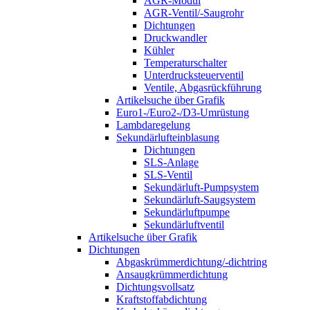
AGR-Modul
AGR-Ventil/-Saugrohr
Dichtungen
Druckwandler
Kühler
Temperaturschalter
Unterdrucksteuerventil
Ventile, Abgasrückführung
Artikelsuche über Grafik
Euro1-/Euro2-/D3-Umrüstung
Lambdaregelung
Sekundärlufteinblasung
Dichtungen
SLS-Anlage
SLS-Ventil
Sekundärluft-Pumpsystem
Sekundärluft-Saugsystem
Sekundärluftpumpe
Sekundärluftventil
Artikelsuche über Grafik
Dichtungen
Abgaskrümmerdichtung/-dichtring
Ansaugkrümmerdichtung
Dichtungsvollsatz
Kraftstoffabdichtung