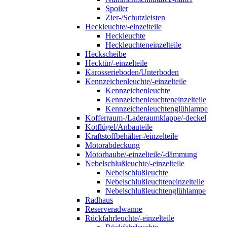
Spoiler
Zier-/Schutzleisten
Heckleuchte/-einzelteile
Heckleuchte
Heckleuchteneinzelteile
Heckscheibe
Hecktür/-einzelteile
Karosserieboden/Unterboden
Kennzeichenleuchte/-einzelteile
Kennzeichenleuchte
Kennzeichenleuchteneinzelteile
Kennzeichenleuchtenglühlampe
Kofferraum-/Laderaumklappe/-deckel
Kotflügel/Anbauteile
Kraftstoffbehälter-/einzelteile
Motorabdeckung
Motorhaube/-einzelteile/-dämmung
Nebelschlußleuchte/-einzelteile
Nebelschlußleuchte
Nebelschlußleuchteneinzelteile
Nebelschlußleuchtenglühlampe
Radhaus
Reserveradwanne
Rückfahrleuchte/-einzelteile