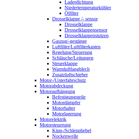
Laderdichtung
Niedertemperaturkühler
Ölfilter
Drosselklappe /- sensor
Drosselklappe
Drosselklappensensor
Drosselklappenstutzen
Gaszug/-gestänge
Luftfilter/Luftfilterkasten
Regelung/Steuerung
Schläuche/Leitungen
Steuerklappe
Warmluftfangblech
Zusatzluftschieber
Motor-/Unterfahrschutz
Motorabdeckung
Motoraufhängung
Befestigungsteile
Motordämpfer
Motorhalter
Motorlagerung
Motorelektrik
Motorsteuerung
Kipp-/Schlepphebel
Nockenwelle