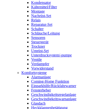
Kondensator
Kältemittel/Filter
Montage
Nachrüst-Set
Relais
Reparatur-Set
Schalter
Schläuche/Leitung
Sensoren
Steuergerät
Trockner
Umrüst-Set
Unterdrucksystem/-pumpe
Ventile
Verdampfer
Vorwiderstand
Komfortsysteme
Alarmanlage
Coming-Home Funktion
Einparkhilfe/Rückfahrwarner
Fensterheber
Geschwindigkeitsregelanlage
Geschwindigkeitswarnanlage
Glasdach
Heckklappenbetätigung