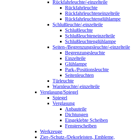
Rückfahrleuchte/-einzelteile
Rückfahrleuchte
Rückfahrleuchteneinzelteile
Rückfahrleuchtenglühlampe
Schlußleuchte/-einzelteile
Schlußleuchte
Schlußleuchteneinzelteile
Schlußleuchtenglühlampe
Seiten-/Begrenzungsleuchte/-einzelteile
Begrenzungsleuchte
Einzelteile
Glühlampe
Park-/Positionsleuchte
Seitenleuchten
Türleuchte
Warnleuchte/-einzelteile
Verglasung/Spiegel
Spiegel
Verglasung
Anbauteile
Dichtungen
Eingeklebte Scheiben
Fensterscheiben
Werkzeuge
Zier-/Schutz-/Dekorleisten, Embleme,