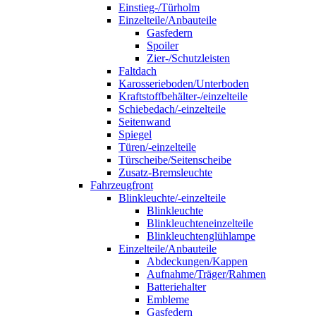
Einstieg-/Türholm
Einzelteile/Anbauteile
Gasfedern
Spoiler
Zier-/Schutzleisten
Faltdach
Karosserieboden/Unterboden
Kraftstoffbehälter-/einzelteile
Schiebedach/-einzelteile
Seitenwand
Spiegel
Türen/-einzelteile
Türscheibe/Seitenscheibe
Zusatz-Bremsleuchte
Fahrzeugfront
Blinkleuchte/-einzelteile
Blinkleuchte
Blinkleuchteneinzelteile
Blinkleuchtenglühlampe
Einzelteile/Anbauteile
Abdeckungen/Kappen
Aufnahme/Träger/Rahmen
Batteriehalter
Embleme
Gasfedern