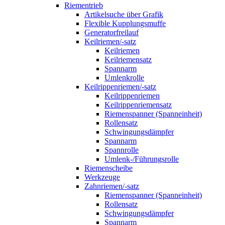
Riementrieb
Artikelsuche über Grafik
Flexible Kupplungsmuffe
Generatorfreilauf
Keilriemen/-satz
Keilriemen
Keilriemensatz
Spannarm
Umlenkrolle
Keilrippenriemen/-satz
Keilrippenriemen
Keilrippenriemensatz
Riemenspanner (Spanneinheit)
Rollensatz
Schwingungsdämpfer
Spannarm
Spannrolle
Umlenk-/Führungsrolle
Riemenscheibe
Werkzeuge
Zahnriemen/-satz
Riemenspanner (Spanneinheit)
Rollensatz
Schwingungsdämpfer
Spannarm