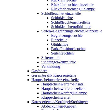
Rückfahrleuchte
Rückfahrleuchteneinzelteile
Rückfahrleuchtenglühlampe
Schlußleuchte/-einzelteile
Schlußleuchte
Schlußleuchteneinzelteile
Schlußleuchtenglühlampe
Seiten-/Begrenzungsleuchte/-einzelteile
Begrenzungsleuchte
Einzelteile
Glühlampe
Park-/Positionsleuchte
Seitenleuchten
Seitenwand
Stoßfänger/-einzelteile
Verkleidung
Gasfedern
Gesamtgrafik Karosserieteile
Hauptscheinwerfer/-einzelteile
Hauptscheinwerfer/-einsatz
Hauptscheinwerfereinzelteile
Hauptscheinwerferglühlampe
Klappscheinwerfer
Karosserieteile/Kotflügel/Stoßfänger
Abdeckungen/Kappen