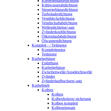
Kurbelgehäusedichtung
Kühlwasserabdichtung
Steuergehäusedichtung
Turboladerdichtung
Ventildeckeldichtung
Ventilschaftabdichtung
Wellendichtring/-satz
Zylinderkopfdichtung
Ölkreislaufabdichtung
Ölwannendichtung
Komplett - / Teilmotor
Komplettmotor
Teilmotor
Kurbelgehäuse
Entlüftung
Kurbelgehäuse
Zwischenwelle/Ausgleichswelle
Zylinder
Zylinderlaufbuchsen/-satz
Kurbeltrieb
Kolben
Kolben
Kolbenbolzen/-sicherung
Kolben komplett
Kolbenringsatz