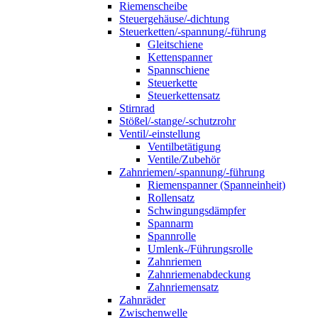
Riemenscheibe
Steuergehäuse/-dichtung
Steuerketten/-spannung/-führung
Gleitschiene
Kettenspanner
Spannschiene
Steuerkette
Steuerkettensatz
Stirnrad
Stößel/-stange/-schutzrohr
Ventil/-einstellung
Ventilbetätigung
Ventile/Zubehör
Zahnriemen/-spannung/-führung
Riemenspanner (Spanneinheit)
Rollensatz
Schwingungsdämpfer
Spannarm
Spannrolle
Umlenk-/Führungsrolle
Zahnriemen
Zahnriemenabdeckung
Zahnriemensatz
Zahnräder
Zwischenwelle