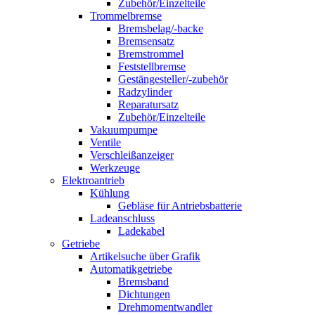
Zubehör/Einzelteile
Trommelbremse
Bremsbelag/-backe
Bremsensatz
Bremstrommel
Feststellbremse
Gestängesteller/-zubehör
Radzylinder
Reparatursatz
Zubehör/Einzelteile
Vakuumpumpe
Ventile
Verschleißanzeiger
Werkzeuge
Elektroantrieb
Kühlung
Gebläse für Antriebsbatterie
Ladeanschluss
Ladekabel
Getriebe
Artikelsuche über Grafik
Automatikgetriebe
Bremsband
Dichtungen
Drehmomentwandler