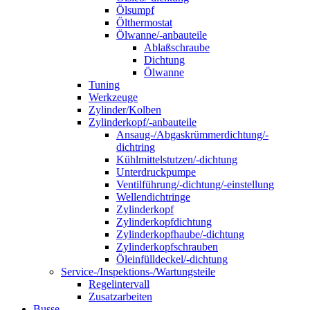
Ölsumpf
Ölthermostat
Ölwanne/-anbauteile
Ablaßschraube
Dichtung
Ölwanne
Tuning
Werkzeuge
Zylinder/Kolben
Zylinderkopf/-anbauteile
Ansaug-/Abgaskrümmerdichtung/-
dichtring
Kühlmittelstutzen/-dichtung
Unterdruckpumpe
Ventilführung/-dichtung/-einstellung
Wellendichtringe
Zylinderkopf
Zylinderkopfdichtung
Zylinderkopfhaube/-dichtung
Zylinderkopfschrauben
Öleinfülldeckel/-dichtung
Service-/Inspektions-/Wartungsteile
Regelintervall
Zusatzarbeiten
Busse