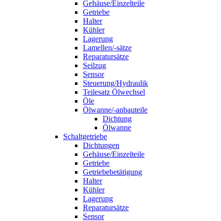
Gehäuse/Einzelteile
Getriebe
Halter
Kühler
Lagerung
Lamellen/-sätze
Reparatursätze
Seilzug
Sensor
Steuerung/Hydraulik
Teilesatz Ölwechsel
Öle
Ölwanne/-anbauteile
Dichtung
Ölwanne
Schaltgetriebe
Dichtungen
Gehäuse/Einzelteile
Getriebe
Getriebebetätigung
Halter
Kühler
Lagerung
Reparatursätze
Sensor