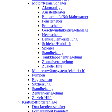
Motor/Relais/Schalter
Alarmanlage
Ausstellfenster
Einparkhilfe/Rückfahrwarner
Fensterheber
Frontscheibe
Geschwindigkeitsregelanlage
Heckscheibe
Lenksäulenverstellung
Schiebe-/Hubdach
Spiegel
Standheizung
Tankklappenentriegelung
Zentralverriegelung
Zuzieh-Hilfe
Motorvorwärmsystem (elektrisch)
Pumpen
Regensensor
Sitzheizung
Standheizung
Zentralverriegelung
Zuzieh-Hilfe
Kraftstoffförderanlage
Druckregler/-schalter
Fördereinheit komplett