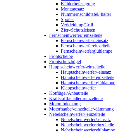
Kühlerbefestigung
Montagesatz
Nummernschildtafel/-halter
Spoiler
Verkleidung/Grill
Zier-/Schutzleisten
Fernscheinwerfer/-einzelteile
Fernscheinwerfer/-einsatz
Fernscheinwerfereinzelteile
Fernscheinwerferglühlampe
Frontscheibe
Frontschutzbügel
Hauptscheinwerfer/-einzelteile
Hauptscheinwerfer/-einsatz
Hauptscheinwerfereinzelteile
Hauptscheinwerferglühlampe
Klappscheinwerfer
Kotflügel/Anbauteile
Kraftstoffbehälter-/einzelteile
Motorabdeckung
Motorhaube/-einzelteile/-dämmung
Nebelscheinwerfer/-einzelteile
Nebelscheinwerfer/-einsatz
Nebelscheinwerfereinzelteile
Nebelscheinwerferglühlampe