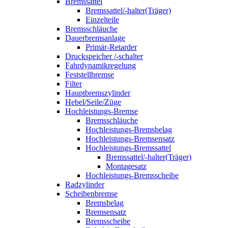
Bremssattel
Bremssattel/-halter(Träger)
Einzelteile
Bremsschläuche
Dauerbremsanlage
Primär-Retarder
Druckspeicher /-schalter
Fahrdynamikregelung
Feststellbremse
Filter
Hauptbremszylinder
Hebel/Seile/Züge
Hochleistungs-Bremse
Bremsschläuche
Hochleistungs-Bremsbelag
Hochleistungs-Bremsensatz
Hochleistungs-Bremssattel
Bremssattel/-halter(Träger)
Montagesatz
Hochleistungs-Bremsscheibe
Radzylinder
Scheibenbremse
Bremsbelag
Bremsensatz
Bremsscheibe