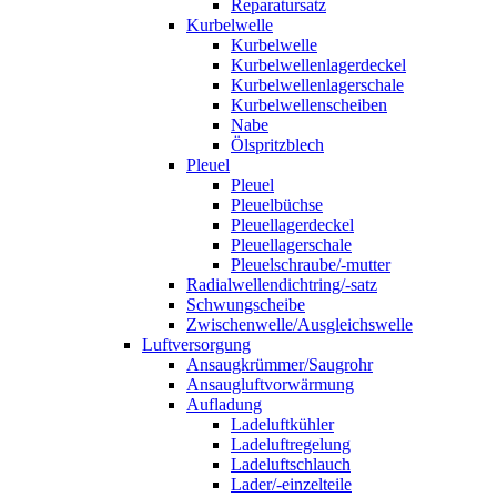
Reparatursatz
Kurbelwelle
Kurbelwelle
Kurbelwellenlagerdeckel
Kurbelwellenlagerschale
Kurbelwellenscheiben
Nabe
Ölspritzblech
Pleuel
Pleuel
Pleuelbüchse
Pleuellagerdeckel
Pleuellagerschale
Pleuelschraube/-mutter
Radialwellendichtring/-satz
Schwungscheibe
Zwischenwelle/Ausgleichswelle
Luftversorgung
Ansaugkrümmer/Saugrohr
Ansaugluftvorwärmung
Aufladung
Ladeluftkühler
Ladeluftregelung
Ladeluftschlauch
Lader/-einzelteile