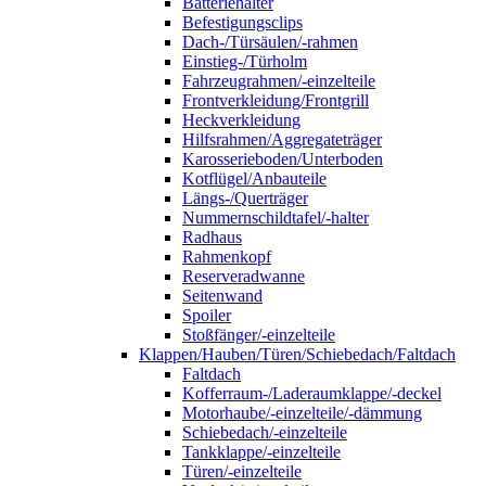
Batteriehalter
Befestigungsclips
Dach-/Türsäulen/-rahmen
Einstieg-/Türholm
Fahrzeugrahmen/-einzelteile
Frontverkleidung/Frontgrill
Heckverkleidung
Hilfsrahmen/Aggregateträger
Karosserieboden/Unterboden
Kotflügel/Anbauteile
Längs-/Querträger
Nummernschildtafel/-halter
Radhaus
Rahmenkopf
Reserveradwanne
Seitenwand
Spoiler
Stoßfänger/-einzelteile
Klappen/Hauben/Türen/Schiebedach/Faltdach
Faltdach
Kofferraum-/Laderaumklappe/-deckel
Motorhaube/-einzelteile/-dämmung
Schiebedach/-einzelteile
Tankklappe/-einzelteile
Türen/-einzelteile