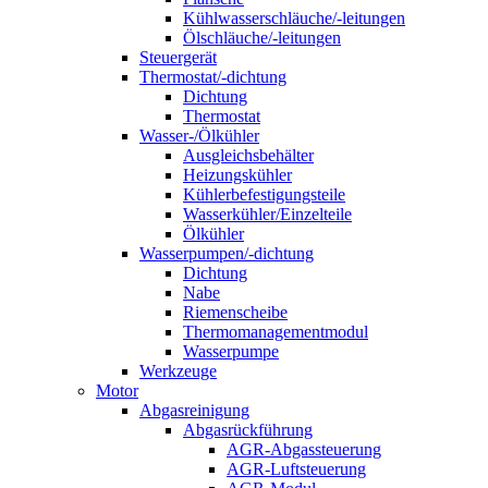
Kühlwasserschläuche/-leitungen
Ölschläuche/-leitungen
Steuergerät
Thermostat/-dichtung
Dichtung
Thermostat
Wasser-/Ölkühler
Ausgleichsbehälter
Heizungskühler
Kühlerbefestigungsteile
Wasserkühler/Einzelteile
Ölkühler
Wasserpumpen/-dichtung
Dichtung
Nabe
Riemenscheibe
Thermomanagementmodul
Wasserpumpe
Werkzeuge
Motor
Abgasreinigung
Abgasrückführung
AGR-Abgassteuerung
AGR-Luftsteuerung