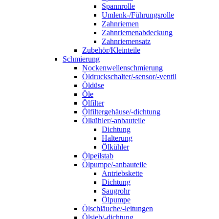
Spannrolle
Umlenk-/Führungsrolle
Zahnriemen
Zahnriemenabdeckung
Zahnriemensatz
Zubehör/Kleinteile
Schmierung
Nockenwellenschmierung
Öldruckschalter/-sensor/-ventil
Öldüse
Öle
Ölfilter
Ölfiltergehäuse/-dichtung
Ölkühler/-anbauteile
Dichtung
Halterung
Ölkühler
Ölpeilstab
Ölpumpe/-anbauteile
Antriebskette
Dichtung
Saugrohr
Ölpumpe
Ölschläuche/-leitungen
Ölsieb/-dichtung