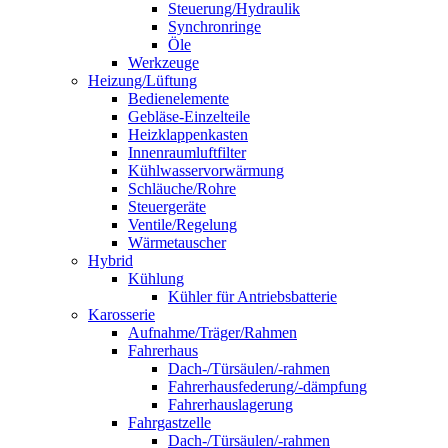
Steuerung/Hydraulik
Synchronringe
Öle
Werkzeuge
Heizung/Lüftung
Bedienelemente
Gebläse-Einzelteile
Heizklappenkasten
Innenraumluftfilter
Kühlwasservorwärmung
Schläuche/Rohre
Steuergeräte
Ventile/Regelung
Wärmetauscher
Hybrid
Kühlung
Kühler für Antriebsbatterie
Karosserie
Aufnahme/Träger/Rahmen
Fahrerhaus
Dach-/Türsäulen/-rahmen
Fahrerhausfederung/-dämpfung
Fahrerhauslagerung
Fahrgastzelle
Dach-/Türsäulen/-rahmen