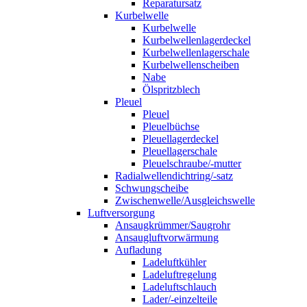
Reparatursatz
Kurbelwelle
Kurbelwelle
Kurbelwellenlagerdeckel
Kurbelwellenlagerschale
Kurbelwellenscheiben
Nabe
Ölspritzblech
Pleuel
Pleuel
Pleuelbüchse
Pleuellagerdeckel
Pleuellagerschale
Pleuelschraube/-mutter
Radialwellendichtring/-satz
Schwungscheibe
Zwischenwelle/Ausgleichswelle
Luftversorgung
Ansaugkrümmer/Saugrohr
Ansaugluftvorwärmung
Aufladung
Ladeluftkühler
Ladeluftregelung
Ladeluftschlauch
Lader/-einzelteile