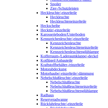
Spoiler
Zier-/Schutzleisten
Heckleuchte/-einzelteile
Heckleuchte
Heckleuchteneinzelteile
Heckscheibe
Hecktür/-einzelteile
Karosserieboden/Unterboden
Kennzeichenleuchte/-einzelteile
Kennzeichenleuchte
Kennzeichenleuchteneinzelteile
Kennzeichenleuchtenglühlampe
Kofferraum-/Laderaumklappe/-deckel
Kotflügel/Anbauteile
Kraftstoffbehälter-/einzelteile
Motorabdeckung
Motorhaube/-einzelteile/-dämmung
Nebelschlußleuchte/-einzelteile
Nebelschlußleuchte
Nebelschlußleuchteneinzelteile
Nebelschlußleuchtenglühlampe
Radhaus
Reserveradwanne
Rückfahrleuchte/-einzelteile