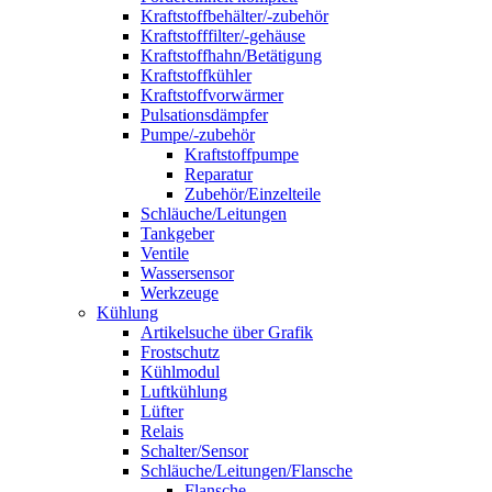
Kraftstoffbehälter/-zubehör
Kraftstofffilter/-gehäuse
Kraftstoffhahn/Betätigung
Kraftstoffkühler
Kraftstoffvorwärmer
Pulsationsdämpfer
Pumpe/-zubehör
Kraftstoffpumpe
Reparatur
Zubehör/Einzelteile
Schläuche/Leitungen
Tankgeber
Ventile
Wassersensor
Werkzeuge
Kühlung
Artikelsuche über Grafik
Frostschutz
Kühlmodul
Luftkühlung
Lüfter
Relais
Schalter/Sensor
Schläuche/Leitungen/Flansche
Flansche