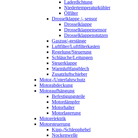
Laderdichtung
Niedertemperaturkühler
Ölfilter
Drosselklappe /- sensor
Drosselklappe
Drosselklappensensor
Drosselklappenstutzen
Gaszug/-gestänge
Luftfilter/Luftfilterkasten
Regelung/Steuerung
Schläuche/Leitungen
Steuerklappe
Warmluftfangblech
Zusatzluftschieber
Motor-/Unterfahrschutz
Motorabdeckung
Motoraufhängung
Befestigungsteile
Motordämpfer
Motorhalter
Motorlagerung
Motorelektrik
Motorsteuerung
Kipp-/Schlepphebel
Nockenwelle