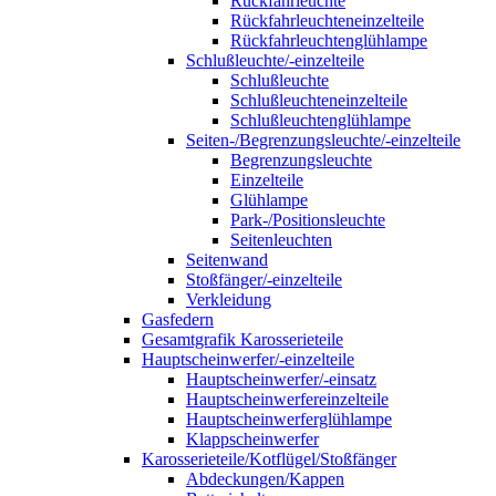
Rückfahrleuchte
Rückfahrleuchteneinzelteile
Rückfahrleuchtenglühlampe
Schlußleuchte/-einzelteile
Schlußleuchte
Schlußleuchteneinzelteile
Schlußleuchtenglühlampe
Seiten-/Begrenzungsleuchte/-einzelteile
Begrenzungsleuchte
Einzelteile
Glühlampe
Park-/Positionsleuchte
Seitenleuchten
Seitenwand
Stoßfänger/-einzelteile
Verkleidung
Gasfedern
Gesamtgrafik Karosserieteile
Hauptscheinwerfer/-einzelteile
Hauptscheinwerfer/-einsatz
Hauptscheinwerfereinzelteile
Hauptscheinwerferglühlampe
Klappscheinwerfer
Karosserieteile/Kotflügel/Stoßfänger
Abdeckungen/Kappen