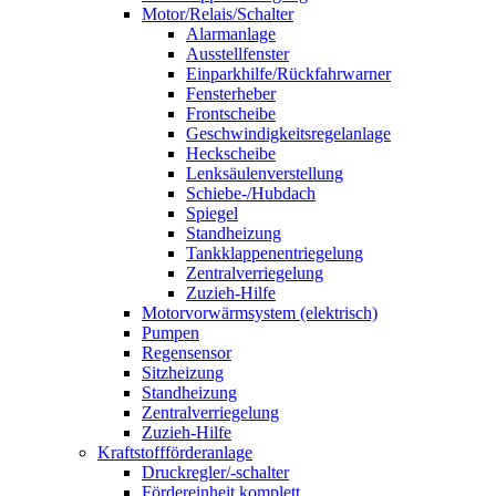
Motor/Relais/Schalter
Alarmanlage
Ausstellfenster
Einparkhilfe/Rückfahrwarner
Fensterheber
Frontscheibe
Geschwindigkeitsregelanlage
Heckscheibe
Lenksäulenverstellung
Schiebe-/Hubdach
Spiegel
Standheizung
Tankklappenentriegelung
Zentralverriegelung
Zuzieh-Hilfe
Motorvorwärmsystem (elektrisch)
Pumpen
Regensensor
Sitzheizung
Standheizung
Zentralverriegelung
Zuzieh-Hilfe
Kraftstoffförderanlage
Druckregler/-schalter
Fördereinheit komplett