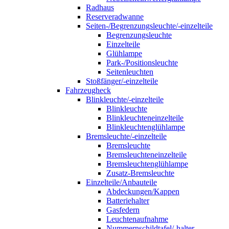
Radhaus
Reserveradwanne
Seiten-/Begrenzungsleuchte/-einzelteile
Begrenzungsleuchte
Einzelteile
Glühlampe
Park-/Positionsleuchte
Seitenleuchten
Stoßfänger/-einzelteile
Fahrzeugheck
Blinkleuchte/-einzelteile
Blinkleuchte
Blinkleuchteneinzelteile
Blinkleuchtenglühlampe
Bremsleuchte/-einzelteile
Bremsleuchte
Bremsleuchteneinzelteile
Bremsleuchtenglühlampe
Zusatz-Bremsleuchte
Einzelteile/Anbauteile
Abdeckungen/Kappen
Batteriehalter
Gasfedern
Leuchtenaufnahme
Nummernschildtafel/-halter