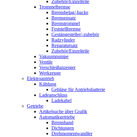
Zubehör/Einzelteile
Trommelbremse
Bremsbelag/-backe
Bremsensatz
Bremstrommel
Feststellbremse
Gestängesteller/-zubehör
Radzylinder
Reparatursatz
Zubehör/Einzelteile
Vakuumpumpe
Ventile
Verschleißanzeiger
Werkzeuge
Elektroantrieb
Kühlung
Gebläse für Antriebsbatterie
Ladeanschluss
Ladekabel
Getriebe
Artikelsuche über Grafik
Automatikgetriebe
Bremsband
Dichtungen
Drehmomentwandler