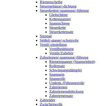
Riemenscheibe
Steuergehäuse/-dichtung
Steuerketten/-spannung/-führung
Gleitschiene
Kettenspanner
Spannschiene
Steuerkette
Steuerkettensatz
Stirnrad
Stößel/-stange/-schutzrohr
Ventil/-einstellung
Ventilbetätigung
Ventile/Zubehör
Zahnriemen/-spannung/-führung
Riemenspanner (Spanneinheit)
Rollensatz
Schwingungsdämpfer
Spannarm
Spannrolle
Umlenk-/Führungsrolle
Zahnriemen
Zahnriemenabdeckung
Zahnriemensatz
Zahnräder
Zwischenwelle