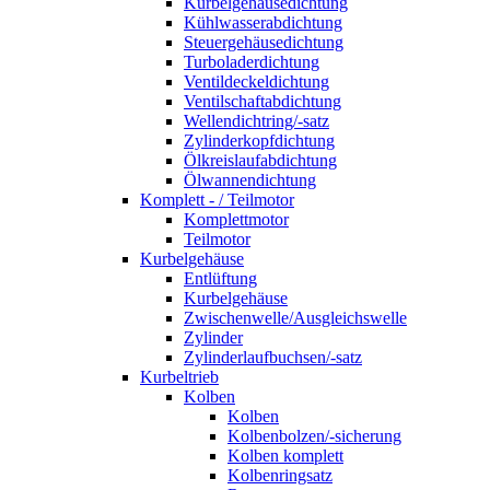
Kurbelgehäusedichtung
Kühlwasserabdichtung
Steuergehäusedichtung
Turboladerdichtung
Ventildeckeldichtung
Ventilschaftabdichtung
Wellendichtring/-satz
Zylinderkopfdichtung
Ölkreislaufabdichtung
Ölwannendichtung
Komplett - / Teilmotor
Komplettmotor
Teilmotor
Kurbelgehäuse
Entlüftung
Kurbelgehäuse
Zwischenwelle/Ausgleichswelle
Zylinder
Zylinderlaufbuchsen/-satz
Kurbeltrieb
Kolben
Kolben
Kolbenbolzen/-sicherung
Kolben komplett
Kolbenringsatz