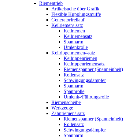
Riementrieb
Artikelsuche über Grafik
Flexible Kupplungsmuffe
Generatorfreilauf
Keilriemen/-satz
Keilriemen
Keilriemensatz
Spannarm
Umlenkrolle
Keilrippenriemen/-satz
Keilrippenriemen
Keilrippenriemensatz
Riemenspanner (Spanneinheit)
Rollensatz
Schwingungsdämpfer
Spannarm
Spannrolle
Umlenk-/Führungsrolle
Riemenscheibe
Werkzeuge
Zahnriemen/-satz
Riemenspanner (Spanneinheit)
Rollensatz
Schwingungsdämpfer
Spannarm