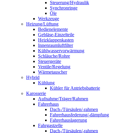
Steuerung/Hydraulik
Synchronringe
Öle
Werkzeuge
Heizung/Lüftung
Bedienelemente
Gebläse-Einzelteile
Heizklappenkasten
Innenraumluftfilter
Kühlwasservorwärmung
Schläuche/Rohre
Steuergeräte
Ventile/Regelung
Wärmetauscher
Hybrid
Kühlung
Kühler für Antriebsbatterie
Karosserie
Aufnahme/Träger/Rahmen
Fahrerhaus
Dach-/Türsäulen/-rahmen
Fahrerhausfederung/-dämpfung
Fahrerhauslagerung
Fahrgastzelle
Dach-/Türsäulen/-rahmen