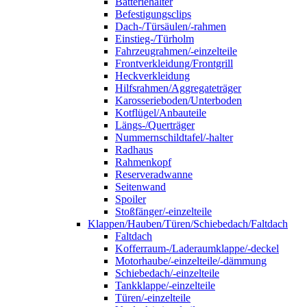
Batteriehalter
Befestigungsclips
Dach-/Türsäulen/-rahmen
Einstieg-/Türholm
Fahrzeugrahmen/-einzelteile
Frontverkleidung/Frontgrill
Heckverkleidung
Hilfsrahmen/Aggregateträger
Karosserieboden/Unterboden
Kotflügel/Anbauteile
Längs-/Querträger
Nummernschildtafel/-halter
Radhaus
Rahmenkopf
Reserveradwanne
Seitenwand
Spoiler
Stoßfänger/-einzelteile
Klappen/Hauben/Türen/Schiebedach/Faltdach
Faltdach
Kofferraum-/Laderaumklappe/-deckel
Motorhaube/-einzelteile/-dämmung
Schiebedach/-einzelteile
Tankklappe/-einzelteile
Türen/-einzelteile