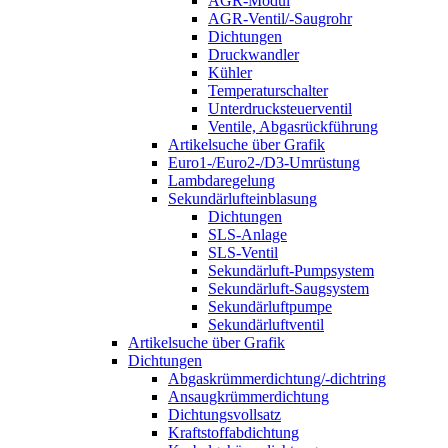
AGR-Modul
AGR-Ventil/-Saugrohr
Dichtungen
Druckwandler
Kühler
Temperaturschalter
Unterdrucksteuerventil
Ventile, Abgasrückführung
Artikelsuche über Grafik
Euro1-/Euro2-/D3-Umrüstung
Lambdaregelung
Sekundärlufteinblasung
Dichtungen
SLS-Anlage
SLS-Ventil
Sekundärluft-Pumpsystem
Sekundärluft-Saugsystem
Sekundärluftpumpe
Sekundärluftventil
Artikelsuche über Grafik
Dichtungen
Abgaskrümmerdichtung/-dichtring
Ansaugkrümmerdichtung
Dichtungsvollsatz
Kraftstoffabdichtung