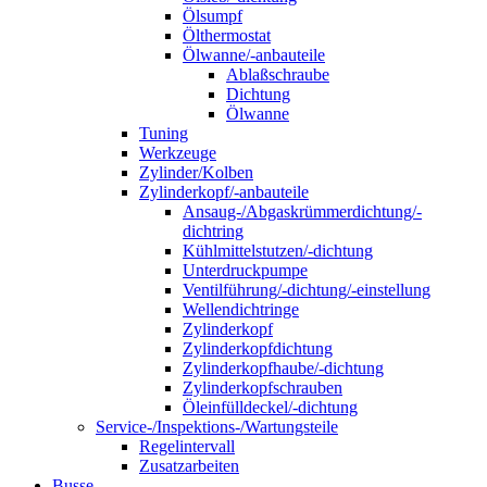
Ölsumpf
Ölthermostat
Ölwanne/-anbauteile
Ablaßschraube
Dichtung
Ölwanne
Tuning
Werkzeuge
Zylinder/Kolben
Zylinderkopf/-anbauteile
Ansaug-/Abgaskrümmerdichtung/-
dichtring
Kühlmittelstutzen/-dichtung
Unterdruckpumpe
Ventilführung/-dichtung/-einstellung
Wellendichtringe
Zylinderkopf
Zylinderkopfdichtung
Zylinderkopfhaube/-dichtung
Zylinderkopfschrauben
Öleinfülldeckel/-dichtung
Service-/Inspektions-/Wartungsteile
Regelintervall
Zusatzarbeiten
Busse