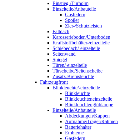
Einstieg-/Türholm
Einzelteile/Anbauteile
Gasfedern
Spoiler
Zier-/Schutzleisten
Faltdach
Karosserieboden/Unterboden
Kraftstoffbehälter-/einzelteile
Schiebedach/-einzelteile
Seitenwand
Spiegel
Türen/-einzelteile
Türscheibe/Seitenscheibe
Zusatz-Bremsleuchte
Fahrzeugfront
Blinkleuchte/-einzelteile
Blinkleuchte
Blinkleuchteneinzelteile
Blinkleuchtenglühlampe
Einzelteile/Anbauteile
Abdeckungen/Kappen
Aufnahme/Träger/Rahmen
Batteriehalter
Embleme
Gasfedern