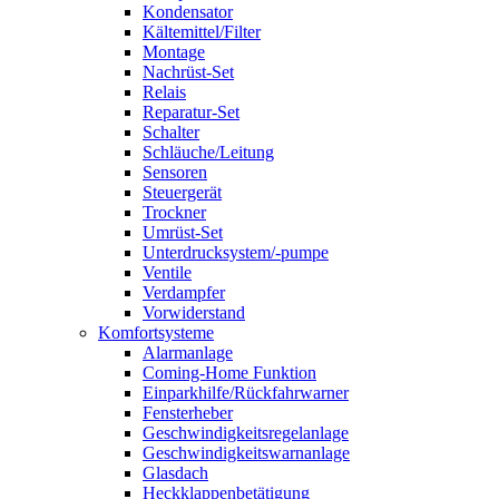
Kondensator
Kältemittel/Filter
Montage
Nachrüst-Set
Relais
Reparatur-Set
Schalter
Schläuche/Leitung
Sensoren
Steuergerät
Trockner
Umrüst-Set
Unterdrucksystem/-pumpe
Ventile
Verdampfer
Vorwiderstand
Komfortsysteme
Alarmanlage
Coming-Home Funktion
Einparkhilfe/Rückfahrwarner
Fensterheber
Geschwindigkeitsregelanlage
Geschwindigkeitswarnanlage
Glasdach
Heckklappenbetätigung