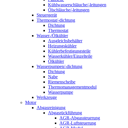
Kühlwasserschläuche/-leitungen
Ölschläuche/-leitungen
Steuergerät
Thermostat/-dichtung
Dichtung
Thermostat
Wasser-/Ölkühler
Ausgleichsbehälter
Heizungskühler
Kühlerbefestigungsteile
Wasserkühler/Einzelteile
Ölkühler
Wasserpumpen/-dichtung
Dichtung
Nabe
Riemenscheibe
Thermomanagementmodul
Wasserpumpe
Werkzeuge
Motor
Abgasreinigung
Abgasrückführung
AGR-Abgassteuerung
AGR-Luftsteuerung