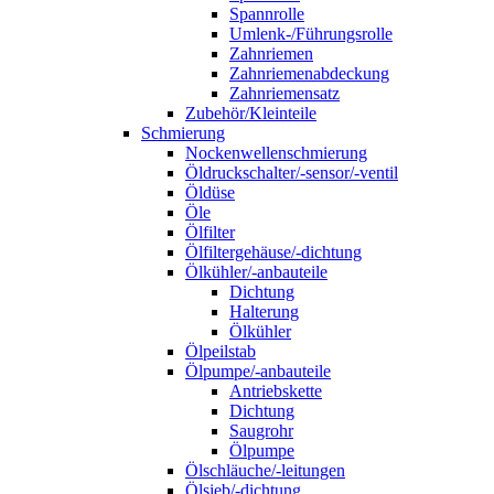
Spannrolle
Umlenk-/Führungsrolle
Zahnriemen
Zahnriemenabdeckung
Zahnriemensatz
Zubehör/Kleinteile
Schmierung
Nockenwellenschmierung
Öldruckschalter/-sensor/-ventil
Öldüse
Öle
Ölfilter
Ölfiltergehäuse/-dichtung
Ölkühler/-anbauteile
Dichtung
Halterung
Ölkühler
Ölpeilstab
Ölpumpe/-anbauteile
Antriebskette
Dichtung
Saugrohr
Ölpumpe
Ölschläuche/-leitungen
Ölsieb/-dichtung