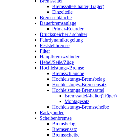
Bremssattel
Bremssattel/-halter(Träger)
Einzelteile
Bremsschläuche
Dauerbremsanlage
Primär-Retarder
Druckspeicher /-schalter
Fahrdynamikregelung
Feststellbremse
Filter
Hauptbremszylinder
Hebel/Seile/Züge
Hochleistungs-Bremse
Bremsschläuche
Hochleistungs-Bremsbelag
Hochleistungs-Bremsensatz
Hochleistungs-Bremssattel
Bremssattel/-halter(Träger)
Montagesatz
Hochleistungs-Bremsscheibe
Radzylinder
Scheibenbremse
Bremsbelag
Bremsensatz
Bremsscheibe