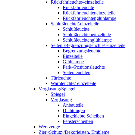
Rückfahrleuchte/-einzelteile
Rückfahrleuchte
Rückfahrleuchteneinzelteile
Rückfahrleuchtenglühlampe
Schlußleuchte/-einzelteile
Schlußleuchte
Schlußleuchteneinzelteile
Schlußleuchtenglühlampe
Seiten-/Begrenzungsleuchte/-einzelteile
Begrenzungsleuchte
Einzelteile
Glühlampe
Park-/Positionsleuchte
Seitenleuchten
Türleuchte
Warnleuchte/-einzelteile
Verglasung/Spiegel
Spiegel
Verglasung
Anbauteile
Dichtungen
Eingeklebte Scheiben
Fensterscheiben
Werkzeuge
Zier-/Schutz-/Dekorleisten, Embleme,