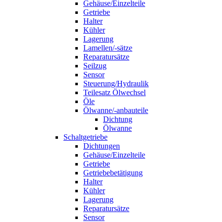
Gehäuse/Einzelteile
Getriebe
Halter
Kühler
Lagerung
Lamellen/-sätze
Reparatursätze
Seilzug
Sensor
Steuerung/Hydraulik
Teilesatz Ölwechsel
Öle
Ölwanne/-anbauteile
Dichtung
Ölwanne
Schaltgetriebe
Dichtungen
Gehäuse/Einzelteile
Getriebe
Getriebebetätigung
Halter
Kühler
Lagerung
Reparatursätze
Sensor