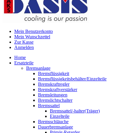
Mein Benutzerkonto
Mein Wunschzettel
Zur Kasse
Anmelden
Home
Ersatzteile
Bremsanlage
Bremsflüssigkeit
Bremsflüssigkeitsbehälter/Einzelteile
Bremskraftregler
Bremskraftverstärker
Bremsleitungen
Bremslichtschalter
Bremssattel
Bremssattel/-halter(Träger)
Einzelteile
Bremsschläuche
Dauerbremsanlage
Primär-Retarder