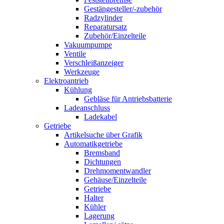
Gestängesteller/-zubehör
Radzylinder
Reparatursatz
Zubehör/Einzelteile
Vakuumpumpe
Ventile
Verschleißanzeiger
Werkzeuge
Elektroantrieb
Kühlung
Gebläse für Antriebsbatterie
Ladeanschluss
Ladekabel
Getriebe
Artikelsuche über Grafik
Automatikgetriebe
Bremsband
Dichtungen
Drehmomentwandler
Gehäuse/Einzelteile
Getriebe
Halter
Kühler
Lagerung