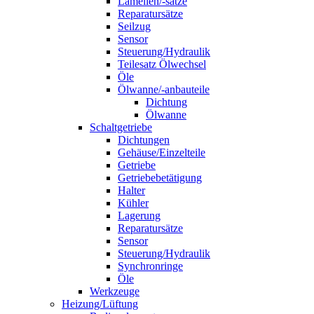
Lamellen/-sätze
Reparatursätze
Seilzug
Sensor
Steuerung/Hydraulik
Teilesatz Ölwechsel
Öle
Ölwanne/-anbauteile
Dichtung
Ölwanne
Schaltgetriebe
Dichtungen
Gehäuse/Einzelteile
Getriebe
Getriebebetätigung
Halter
Kühler
Lagerung
Reparatursätze
Sensor
Steuerung/Hydraulik
Synchronringe
Öle
Werkzeuge
Heizung/Lüftung