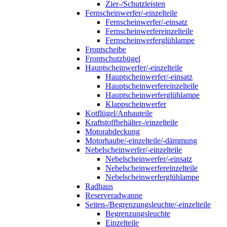
Zier-/Schutzleisten
Fernscheinwerfer/-einzelteile
Fernscheinwerfer/-einsatz
Fernscheinwerfereinzelteile
Fernscheinwerferglühlampe
Frontscheibe
Frontschutzbügel
Hauptscheinwerfer/-einzelteile
Hauptscheinwerfer/-einsatz
Hauptscheinwerfereinzelteile
Hauptscheinwerferglühlampe
Klappscheinwerfer
Kotflügel/Anbauteile
Kraftstoffbehälter-/einzelteile
Motorabdeckung
Motorhaube/-einzelteile/-dämmung
Nebelscheinwerfer/-einzelteile
Nebelscheinwerfer/-einsatz
Nebelscheinwerfereinzelteile
Nebelscheinwerferglühlampe
Radhaus
Reserveradwanne
Seiten-/Begrenzungsleuchte/-einzelteile
Begrenzungsleuchte
Einzelteile