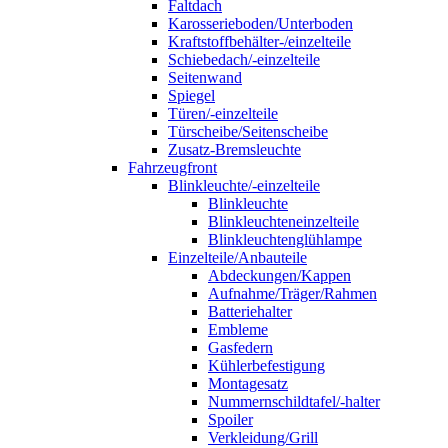
Faltdach
Karosserieboden/Unterboden
Kraftstoffbehälter-/einzelteile
Schiebedach/-einzelteile
Seitenwand
Spiegel
Türen/-einzelteile
Türscheibe/Seitenscheibe
Zusatz-Bremsleuchte
Fahrzeugfront
Blinkleuchte/-einzelteile
Blinkleuchte
Blinkleuchteneinzelteile
Blinkleuchtenglühlampe
Einzelteile/Anbauteile
Abdeckungen/Kappen
Aufnahme/Träger/Rahmen
Batteriehalter
Embleme
Gasfedern
Kühlerbefestigung
Montagesatz
Nummernschildtafel/-halter
Spoiler
Verkleidung/Grill