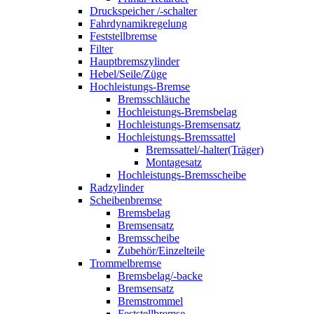
Druckspeicher /-schalter
Fahrdynamikregelung
Feststellbremse
Filter
Hauptbremszylinder
Hebel/Seile/Züge
Hochleistungs-Bremse
Bremsschläuche
Hochleistungs-Bremsbelag
Hochleistungs-Bremsensatz
Hochleistungs-Bremssattel
Bremssattel/-halter(Träger)
Montagesatz
Hochleistungs-Bremsscheibe
Radzylinder
Scheibenbremse
Bremsbelag
Bremsensatz
Bremsscheibe
Zubehör/Einzelteile
Trommelbremse
Bremsbelag/-backe
Bremsensatz
Bremstrommel
Feststellbremse