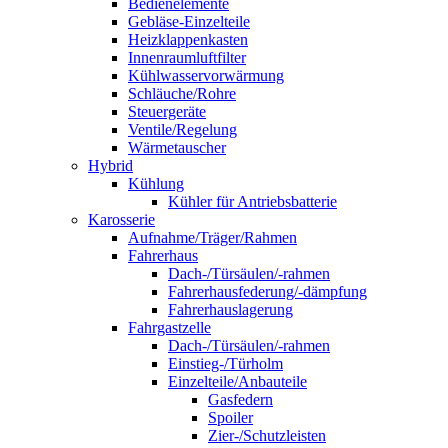
Bedienelemente
Gebläse-Einzelteile
Heizklappenkasten
Innenraumluftfilter
Kühlwasservorwärmung
Schläuche/Rohre
Steuergeräte
Ventile/Regelung
Wärmetauscher
Hybrid
Kühlung
Kühler für Antriebsbatterie
Karosserie
Aufnahme/Träger/Rahmen
Fahrerhaus
Dach-/Türsäulen/-rahmen
Fahrerhausfederung/-dämpfung
Fahrerhauslagerung
Fahrgastzelle
Dach-/Türsäulen/-rahmen
Einstieg-/Türholm
Einzelteile/Anbauteile
Gasfedern
Spoiler
Zier-/Schutzleisten