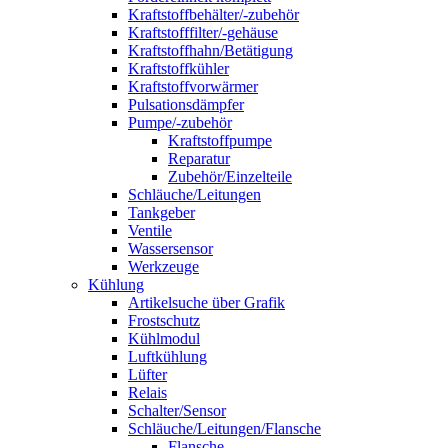
Kraftstoffbehälter/-zubehör
Kraftstofffilter/-gehäuse
Kraftstoffhahn/Betätigung
Kraftstoffkühler
Kraftstoffvorwärmer
Pulsationsdämpfer
Pumpe/-zubehör
Kraftstoffpumpe
Reparatur
Zubehör/Einzelteile
Schläuche/Leitungen
Tankgeber
Ventile
Wassersensor
Werkzeuge
Kühlung
Artikelsuche über Grafik
Frostschutz
Kühlmodul
Luftkühlung
Lüfter
Relais
Schalter/Sensor
Schläuche/Leitungen/Flansche
Flansche