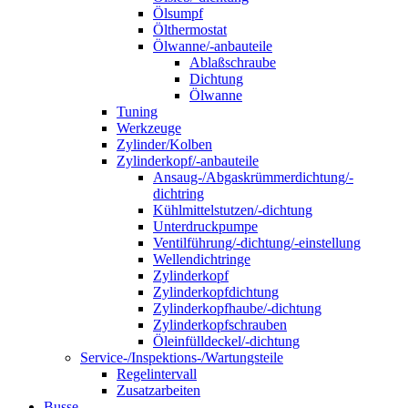
Ölsumpf
Ölthermostat
Ölwanne/-anbauteile
Ablaßschraube
Dichtung
Ölwanne
Tuning
Werkzeuge
Zylinder/Kolben
Zylinderkopf/-anbauteile
Ansaug-/Abgaskrümmerdichtung/-
dichtring
Kühlmittelstutzen/-dichtung
Unterdruckpumpe
Ventilführung/-dichtung/-einstellung
Wellendichtringe
Zylinderkopf
Zylinderkopfdichtung
Zylinderkopfhaube/-dichtung
Zylinderkopfschrauben
Öleinfülldeckel/-dichtung
Service-/Inspektions-/Wartungsteile
Regelintervall
Zusatzarbeiten
Busse