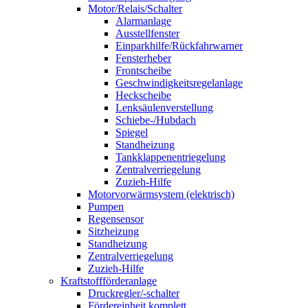
Motor/Relais/Schalter
Alarmanlage
Ausstellfenster
Einparkhilfe/Rückfahrwarner
Fensterheber
Frontscheibe
Geschwindigkeitsregelanlage
Heckscheibe
Lenksäulenverstellung
Schiebe-/Hubdach
Spiegel
Standheizung
Tankklappenentriegelung
Zentralverriegelung
Zuzieh-Hilfe
Motorvorwärmsystem (elektrisch)
Pumpen
Regensensor
Sitzheizung
Standheizung
Zentralverriegelung
Zuzieh-Hilfe
Kraftstoffförderanlage
Druckregler/-schalter
Fördereinheit komplett