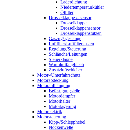
Laderdichtung
Niedertemperaturkühler
Ölfilter
Drosselklappe /- sensor
Drosselklappe
Drosselklappensensor
Drosselklappenstutzen
Gaszug/-gestänge
Luftfilter/Luftfilterkasten
Regelung/Steuerung
Schläuche/Leitungen
Steuerklappe
Warmluftfangblech
Zusatzluftschieber
Motor-/Unterfahrschutz
Motorabdeckung
Motoraufhängung
Befestigungsteile
Motordämpfer
Motorhalter
Motorlagerung
Motorelektrik
Motorsteuerung
Kipp-/Schlepphebel
Nockenwelle