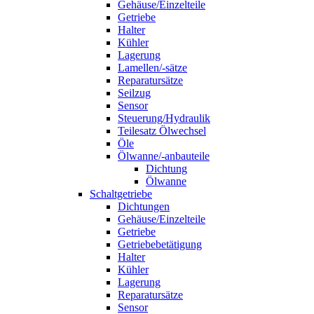
Gehäuse/Einzelteile
Getriebe
Halter
Kühler
Lagerung
Lamellen/-sätze
Reparatursätze
Seilzug
Sensor
Steuerung/Hydraulik
Teilesatz Ölwechsel
Öle
Ölwanne/-anbauteile
Dichtung
Ölwanne
Schaltgetriebe
Dichtungen
Gehäuse/Einzelteile
Getriebe
Getriebebetätigung
Halter
Kühler
Lagerung
Reparatursätze
Sensor