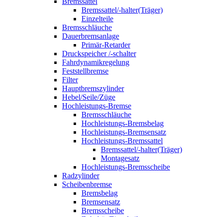
Bremssattel
Bremssattel/-halter(Träger)
Einzelteile
Bremsschläuche
Dauerbremsanlage
Primär-Retarder
Druckspeicher /-schalter
Fahrdynamikregelung
Feststellbremse
Filter
Hauptbremszylinder
Hebel/Seile/Züge
Hochleistungs-Bremse
Bremsschläuche
Hochleistungs-Bremsbelag
Hochleistungs-Bremsensatz
Hochleistungs-Bremssattel
Bremssattel/-halter(Träger)
Montagesatz
Hochleistungs-Bremsscheibe
Radzylinder
Scheibenbremse
Bremsbelag
Bremsensatz
Bremsscheibe