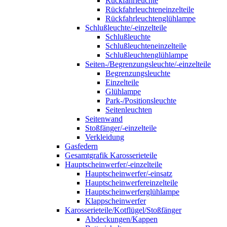
Rückfahrleuchte
Rückfahrleuchteneinzelteile
Rückfahrleuchtenglühlampe
Schlußleuchte/-einzelteile
Schlußleuchte
Schlußleuchteneinzelteile
Schlußleuchtenglühlampe
Seiten-/Begrenzungsleuchte/-einzelteile
Begrenzungsleuchte
Einzelteile
Glühlampe
Park-/Positionsleuchte
Seitenleuchten
Seitenwand
Stoßfänger/-einzelteile
Verkleidung
Gasfedern
Gesamtgrafik Karosserieteile
Hauptscheinwerfer/-einzelteile
Hauptscheinwerfer/-einsatz
Hauptscheinwerfereinzelteile
Hauptscheinwerferglühlampe
Klappscheinwerfer
Karosserieteile/Kotflügel/Stoßfänger
Abdeckungen/Kappen