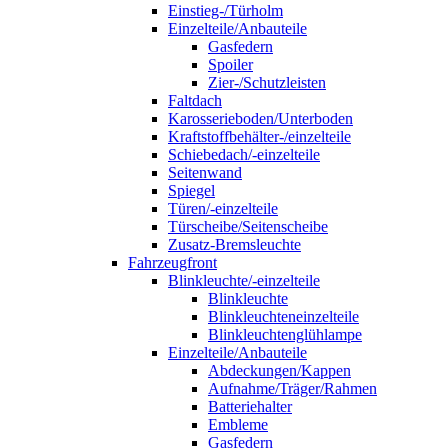
Einstieg-/Türholm
Einzelteile/Anbauteile
Gasfedern
Spoiler
Zier-/Schutzleisten
Faltdach
Karosserieboden/Unterboden
Kraftstoffbehälter-/einzelteile
Schiebedach/-einzelteile
Seitenwand
Spiegel
Türen/-einzelteile
Türscheibe/Seitenscheibe
Zusatz-Bremsleuchte
Fahrzeugfront
Blinkleuchte/-einzelteile
Blinkleuchte
Blinkleuchteneinzelteile
Blinkleuchtenglühlampe
Einzelteile/Anbauteile
Abdeckungen/Kappen
Aufnahme/Träger/Rahmen
Batteriehalter
Embleme
Gasfedern