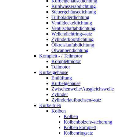
Kurbelgehäusedichtung
Kühlwasserabdichtung
Steuergehäusedichtung
Turboladerdichtung
Ventildeckeldichtung
Ventilschaftabdichtung
Wellendichtring/-satz
Zylinderkopfdichtung
Ölkreislaufabdichtung
Ölwannendichtung
Komplett - / Teilmotor
Komplettmotor
Teilmotor
Kurbelgehäuse
Entlüftung
Kurbelgehäuse
Zwischenwelle/Ausgleichswelle
Zylinder
Zylinderlaufbuchsen/-satz
Kurbeltrieb
Kolben
Kolben
Kolbenbolzen/-sicherung
Kolben komplett
Kolbenringsatz