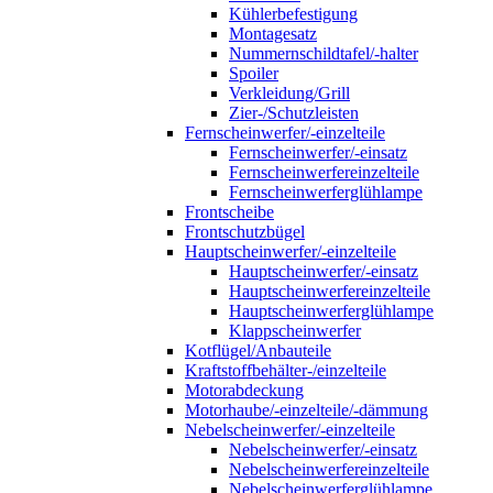
Kühlerbefestigung
Montagesatz
Nummernschildtafel/-halter
Spoiler
Verkleidung/Grill
Zier-/Schutzleisten
Fernscheinwerfer/-einzelteile
Fernscheinwerfer/-einsatz
Fernscheinwerfereinzelteile
Fernscheinwerferglühlampe
Frontscheibe
Frontschutzbügel
Hauptscheinwerfer/-einzelteile
Hauptscheinwerfer/-einsatz
Hauptscheinwerfereinzelteile
Hauptscheinwerferglühlampe
Klappscheinwerfer
Kotflügel/Anbauteile
Kraftstoffbehälter-/einzelteile
Motorabdeckung
Motorhaube/-einzelteile/-dämmung
Nebelscheinwerfer/-einzelteile
Nebelscheinwerfer/-einsatz
Nebelscheinwerfereinzelteile
Nebelscheinwerferglühlampe