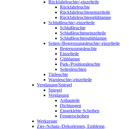
Rückfahrleuchte/-einzelteile
Rückfahrleuchte
Rückfahrleuchteneinzelteile
Rückfahrleuchtenglühlampe
Schlußleuchte/-einzelteile
Schlußleuchte
Schlußleuchteneinzelteile
Schlußleuchtenglühlampe
Seiten-/Begrenzungsleuchte/-einzelteile
Begrenzungsleuchte
Einzelteile
Glühlampe
Park-/Positionsleuchte
Seitenleuchten
Türleuchte
Warnleuchte/-einzelteile
Verglasung/Spiegel
Spiegel
Verglasung
Anbauteile
Dichtungen
Eingeklebte Scheiben
Fensterscheiben
Werkzeuge
Zier-/Schutz-/Dekorleisten, Embleme,