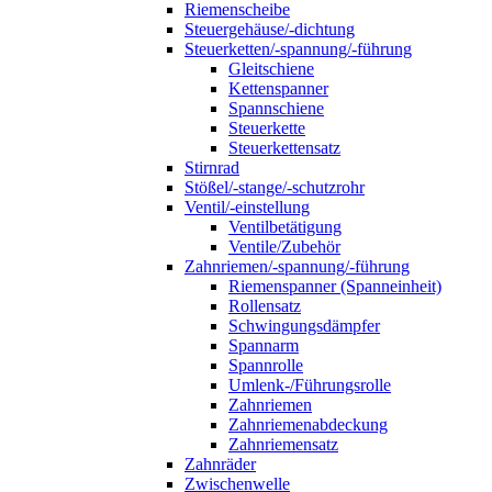
Riemenscheibe
Steuergehäuse/-dichtung
Steuerketten/-spannung/-führung
Gleitschiene
Kettenspanner
Spannschiene
Steuerkette
Steuerkettensatz
Stirnrad
Stößel/-stange/-schutzrohr
Ventil/-einstellung
Ventilbetätigung
Ventile/Zubehör
Zahnriemen/-spannung/-führung
Riemenspanner (Spanneinheit)
Rollensatz
Schwingungsdämpfer
Spannarm
Spannrolle
Umlenk-/Führungsrolle
Zahnriemen
Zahnriemenabdeckung
Zahnriemensatz
Zahnräder
Zwischenwelle