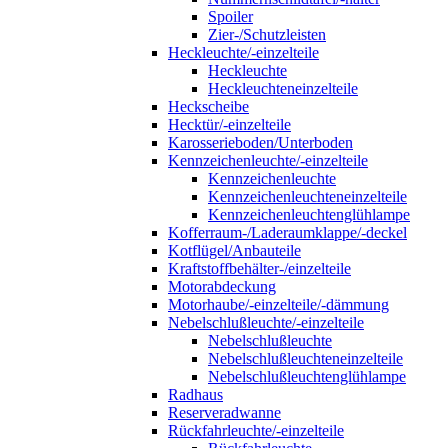
Spoiler
Zier-/Schutzleisten
Heckleuchte/-einzelteile
Heckleuchte
Heckleuchteneinzelteile
Heckscheibe
Hecktür/-einzelteile
Karosserieboden/Unterboden
Kennzeichenleuchte/-einzelteile
Kennzeichenleuchte
Kennzeichenleuchteneinzelteile
Kennzeichenleuchtenglühlampe
Kofferraum-/Laderaumklappe/-deckel
Kotflügel/Anbauteile
Kraftstoffbehälter-/einzelteile
Motorabdeckung
Motorhaube/-einzelteile/-dämmung
Nebelschlußleuchte/-einzelteile
Nebelschlußleuchte
Nebelschlußleuchteneinzelteile
Nebelschlußleuchtenglühlampe
Radhaus
Reserveradwanne
Rückfahrleuchte/-einzelteile