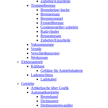
Zubehör/Einzelteile
Trommelbremse
Bremsbelag/-backe
Bremsensatz
Bremstrommel
Feststellbremse
Gestängesteller/-zubehör
Radzylinder
Reparatursatz
Zubehör/Einzelteile
Vakuumpumpe
Ventile
Verschleißanzeiger
Werkzeuge
Elektroantrieb
Kühlung
Gebläse für Antriebsbatterie
Ladeanschluss
Ladekabel
Getriebe
Artikelsuche über Grafik
Automatikgetriebe
Bremsband
Dichtungen
Drehmomentwandler