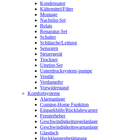
Kondensator
Kältemittel/Filter
Montage
Nachrüst-Set
Relais
Reparatur-Set
Schalter
Schläuche/Leitung
Sensoren
Steuergerät
Trockner
Umrüst-Set
Unterdrucksystem/-pumpe
Ventile
Verdampfer
Vorwiderstand
Komfortsysteme
Alarmanlage
Coming-Home Funktion
Einparkhilfe/Rückfahrwarner
Fensterheber
Geschwindigkeitsregelanlage
Geschwindigkeitswarnanlage
Glasdach
Heckklappenbetätigung