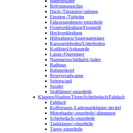
Batteriehalter
Befestigungsclips
Dach-/Türsäulen/-rahmen
Einstieg-/Türholm
Fahrzeugrahmen/-einzelteile
Frontverkleidung/Frontgrill
Heckverkleidung
Hilfsrahmen/Aggregateträger
Karosserieboden/Unterboden
Kotflügel/Anbauteile
Längs-/Querträger
Nummernschildtafel/-halter
Radhaus
Rahmenkopf
Reserveradwanne
Seitenwand
Spoiler
Stoßfänger/-einzelteile
Klappen/Hauben/Türen/Schiebedach/Faltdach
Faltdach
Kofferraum-/Laderaumklappe/-deckel
Motorhaube/-einzelteile/-dämmung
Schiebedach/-einzelteile
Tankklappe/-einzelteile
Türen/-einzelteile