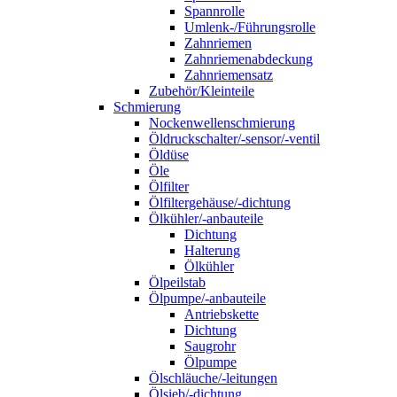
Spannrolle
Umlenk-/Führungsrolle
Zahnriemen
Zahnriemenabdeckung
Zahnriemensatz
Zubehör/Kleinteile
Schmierung
Nockenwellenschmierung
Öldruckschalter/-sensor/-ventil
Öldüse
Öle
Ölfilter
Ölfiltergehäuse/-dichtung
Ölkühler/-anbauteile
Dichtung
Halterung
Ölkühler
Ölpeilstab
Ölpumpe/-anbauteile
Antriebskette
Dichtung
Saugrohr
Ölpumpe
Ölschläuche/-leitungen
Ölsieb/-dichtung