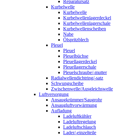
Reparatursatz
Kurbelwelle
Kurbelwelle
Kurbelwellenlagerdeckel
Kurbelwellenlagerschale
Kurbelwellenscheiben
Nabe
Ölspritzblech
Pleuel
Pleuel
Pleuelbüchse
Pleuellagerdeckel
Pleuellagerschale
Pleuelschraube/-mutter
Radialwellendichtring/-satz
Schwungscheibe
Zwischenwelle/Ausgleichswelle
Luftversorgung
Ansaugkrümmer/Saugrohr
Ansaugluftvorwärmung
Aufladung
Ladeluftkühler
Ladeluftregelung
Ladeluftschlauch
Lader/-einzelteile