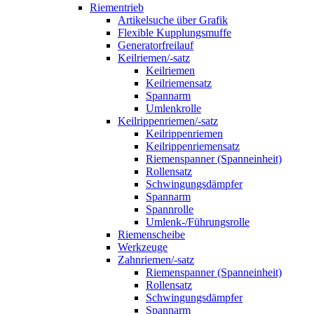
Riementrieb
Artikelsuche über Grafik
Flexible Kupplungsmuffe
Generatorfreilauf
Keilriemen/-satz
Keilriemen
Keilriemensatz
Spannarm
Umlenkrolle
Keilrippenriemen/-satz
Keilrippenriemen
Keilrippenriemensatz
Riemenspanner (Spanneinheit)
Rollensatz
Schwingungsdämpfer
Spannarm
Spannrolle
Umlenk-/Führungsrolle
Riemenscheibe
Werkzeuge
Zahnriemen/-satz
Riemenspanner (Spanneinheit)
Rollensatz
Schwingungsdämpfer
Spannarm