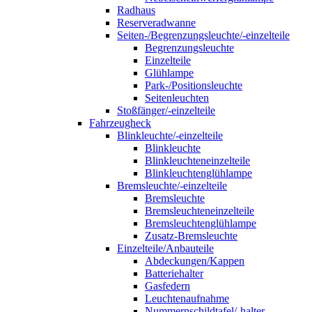
Radhaus
Reserveradwanne
Seiten-/Begrenzungsleuchte/-einzelteile
Begrenzungsleuchte
Einzelteile
Glühlampe
Park-/Positionsleuchte
Seitenleuchten
Stoßfänger/-einzelteile
Fahrzeugheck
Blinkleuchte/-einzelteile
Blinkleuchte
Blinkleuchteneinzelteile
Blinkleuchtenglühlampe
Bremsleuchte/-einzelteile
Bremsleuchte
Bremsleuchteneinzelteile
Bremsleuchtenglühlampe
Zusatz-Bremsleuchte
Einzelteile/Anbauteile
Abdeckungen/Kappen
Batteriehalter
Gasfedern
Leuchtenaufnahme
Nummernschildtafel/-halter