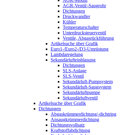
AGR-Modul
AGR-Ventil/-Saugrohr
Dichtungen
Druckwandler
Kühler
Temperaturschalter
Unterdrucksteuerventil
Ventile, Abgasrückführung
Artikelsuche über Grafik
Euro1-/Euro2-/D3-Umrüstung
Lambdaregelung
Sekundärlufteinblasung
Dichtungen
SLS-Anlage
SLS-Ventil
Sekundärluft-Pumpsystem
Sekundärluft-Saugsystem
Sekundärluftpumpe
Sekundärluftventil
Artikelsuche über Grafik
Dichtungen
Abgaskrümmerdichtung/-dichtring
Ansaugkrümmerdichtung
Dichtungsvollsatz
Kraftstoffabdichtung