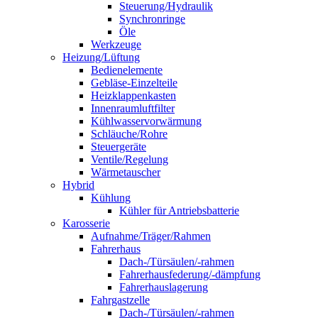
Steuerung/Hydraulik
Synchronringe
Öle
Werkzeuge
Heizung/Lüftung
Bedienelemente
Gebläse-Einzelteile
Heizklappenkasten
Innenraumluftfilter
Kühlwasservorwärmung
Schläuche/Rohre
Steuergeräte
Ventile/Regelung
Wärmetauscher
Hybrid
Kühlung
Kühler für Antriebsbatterie
Karosserie
Aufnahme/Träger/Rahmen
Fahrerhaus
Dach-/Türsäulen/-rahmen
Fahrerhausfederung/-dämpfung
Fahrerhauslagerung
Fahrgastzelle
Dach-/Türsäulen/-rahmen