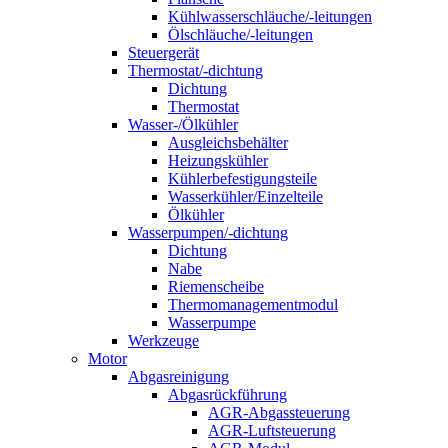
Kühlwasserschläuche/-leitungen
Ölschläuche/-leitungen
Steuergerät
Thermostat/-dichtung
Dichtung
Thermostat
Wasser-/Ölkühler
Ausgleichsbehälter
Heizungskühler
Kühlerbefestigungsteile
Wasserkühler/Einzelteile
Ölkühler
Wasserpumpen/-dichtung
Dichtung
Nabe
Riemenscheibe
Thermomanagementmodul
Wasserpumpe
Werkzeuge
Motor
Abgasreinigung
Abgasrückführung
AGR-Abgassteuerung
AGR-Luftsteuerung