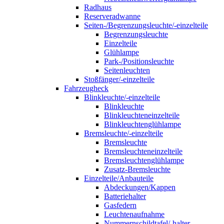
Radhaus
Reserveradwanne
Seiten-/Begrenzungsleuchte/-einzelteile
Begrenzungsleuchte
Einzelteile
Glühlampe
Park-/Positionsleuchte
Seitenleuchten
Stoßfänger/-einzelteile
Fahrzeugheck
Blinkleuchte/-einzelteile
Blinkleuchte
Blinkleuchteneinzelteile
Blinkleuchtenglühlampe
Bremsleuchte/-einzelteile
Bremsleuchte
Bremsleuchteneinzelteile
Bremsleuchtenglühlampe
Zusatz-Bremsleuchte
Einzelteile/Anbauteile
Abdeckungen/Kappen
Batteriehalter
Gasfedern
Leuchtenaufnahme
Nummernschildtafel/-halter