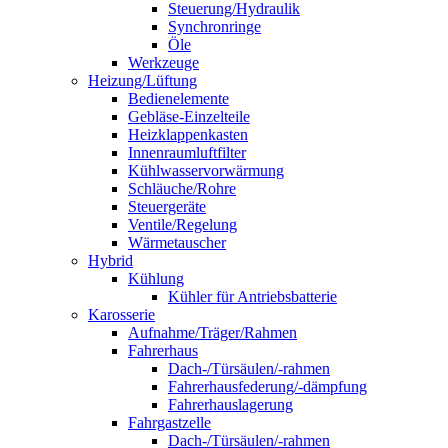
Steuerung/Hydraulik
Synchronringe
Öle
Werkzeuge
Heizung/Lüftung
Bedienelemente
Gebläse-Einzelteile
Heizklappenkasten
Innenraumluftfilter
Kühlwasservorwärmung
Schläuche/Rohre
Steuergeräte
Ventile/Regelung
Wärmetauscher
Hybrid
Kühlung
Kühler für Antriebsbatterie
Karosserie
Aufnahme/Träger/Rahmen
Fahrerhaus
Dach-/Türsäulen/-rahmen
Fahrerhausfederung/-dämpfung
Fahrerhauslagerung
Fahrgastzelle
Dach-/Türsäulen/-rahmen