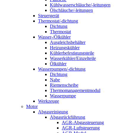
Kühlwasserschläuche/-leitungen
Ölschläuche/-leitungen
Steuergerät
Thermostat/-dichtung
Dichtung
Thermostat
Wasser-/Ölkühler
Ausgleichsbehälter
Heizungskühler
Kühlerbefestigungsteile
Wasserkühler/Einzelteile
Ölkühler
Wasserpumpen/-dichtung
Dichtung
Nabe
Riemenscheibe
Thermomanagementmodul
Wasserpumpe
Werkzeuge
Motor
Abgasreinigung
Abgasrückführung
AGR-Abgassteuerung
AGR-Luftsteuerung