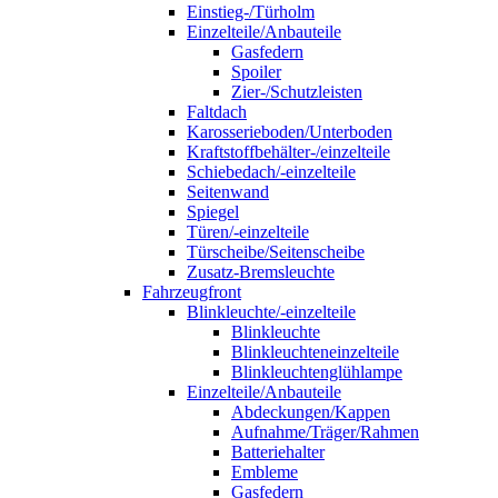
Einstieg-/Türholm
Einzelteile/Anbauteile
Gasfedern
Spoiler
Zier-/Schutzleisten
Faltdach
Karosserieboden/Unterboden
Kraftstoffbehälter-/einzelteile
Schiebedach/-einzelteile
Seitenwand
Spiegel
Türen/-einzelteile
Türscheibe/Seitenscheibe
Zusatz-Bremsleuchte
Fahrzeugfront
Blinkleuchte/-einzelteile
Blinkleuchte
Blinkleuchteneinzelteile
Blinkleuchtenglühlampe
Einzelteile/Anbauteile
Abdeckungen/Kappen
Aufnahme/Träger/Rahmen
Batteriehalter
Embleme
Gasfedern