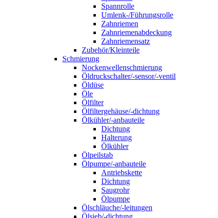
Spannrolle
Umlenk-/Führungsrolle
Zahnriemen
Zahnriemenabdeckung
Zahnriemensatz
Zubehör/Kleinteile
Schmierung
Nockenwellenschmierung
Öldruckschalter/-sensor/-ventil
Öldüse
Öle
Ölfilter
Ölfiltergehäuse/-dichtung
Ölkühler/-anbauteile
Dichtung
Halterung
Ölkühler
Ölpeilstab
Ölpumpe/-anbauteile
Antriebskette
Dichtung
Saugrohr
Ölpumpe
Ölschläuche/-leitungen
Ölsieb/-dichtung