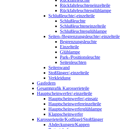
Rückfahrleuchte
Rückfahrleuchteneinzelteile
Rückfahrleuchtenglühlampe
Schlußleuchte/-einzelteile
Schlußleuchte
Schlußleuchteneinzelteile
Schlußleuchtenglühlampe
Seiten-/Begrenzungsleuchte/-einzelteile
Begrenzungsleuchte
Einzelteile
Glühlampe
Park-/Positionsleuchte
Seitenleuchten
Seitenwand
Stoßfänger/-einzelteile
Verkleidung
Gasfedern
Gesamtgrafik Karosserieteile
Hauptscheinwerfer/-einzelteile
Hauptscheinwerfer/-einsatz
Hauptscheinwerfereinzelteile
Hauptscheinwerferglühlampe
Klappscheinwerfer
Karosserieteile/Kotflügel/Stoßfänger
Abdeckungen/Kappen