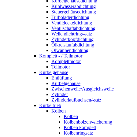
Kurbelgehäusedichtung
Kühlwasserabdichtung
Steuergehäusedichtung
Turboladerdichtung
Ventildeckeldichtung
Ventilschaftabdichtung
Wellendichtring/-satz
Zylinderkopfdichtung
Ölkreislaufabdichtung
Ölwannendichtung
Komplett - / Teilmotor
Komplettmotor
Teilmotor
Kurbelgehäuse
Entlüftung
Kurbelgehäuse
Zwischenwelle/Ausgleichswelle
Zylinder
Zylinderlaufbuchsen/-satz
Kurbeltrieb
Kolben
Kolben
Kolbenbolzen/-sicherung
Kolben komplett
Kolbenringsatz