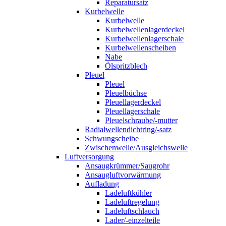
Reparatursatz
Kurbelwelle
Kurbelwelle
Kurbelwellenlagerdeckel
Kurbelwellenlagerschale
Kurbelwellenscheiben
Nabe
Ölspritzblech
Pleuel
Pleuel
Pleuelbüchse
Pleuellagerdeckel
Pleuellagerschale
Pleuelschraube/-mutter
Radialwellendichtring/-satz
Schwungscheibe
Zwischenwelle/Ausgleichswelle
Luftversorgung
Ansaugkrümmer/Saugrohr
Ansaugluftvorwärmung
Aufladung
Ladeluftkühler
Ladeluftregelung
Ladeluftschlauch
Lader/-einzelteile