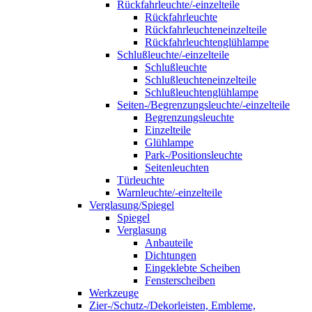
Rückfahrleuchte/-einzelteile
Rückfahrleuchte
Rückfahrleuchteneinzelteile
Rückfahrleuchtenglühlampe
Schlußleuchte/-einzelteile
Schlußleuchte
Schlußleuchteneinzelteile
Schlußleuchtenglühlampe
Seiten-/Begrenzungsleuchte/-einzelteile
Begrenzungsleuchte
Einzelteile
Glühlampe
Park-/Positionsleuchte
Seitenleuchten
Türleuchte
Warnleuchte/-einzelteile
Verglasung/Spiegel
Spiegel
Verglasung
Anbauteile
Dichtungen
Eingeklebte Scheiben
Fensterscheiben
Werkzeuge
Zier-/Schutz-/Dekorleisten, Embleme,