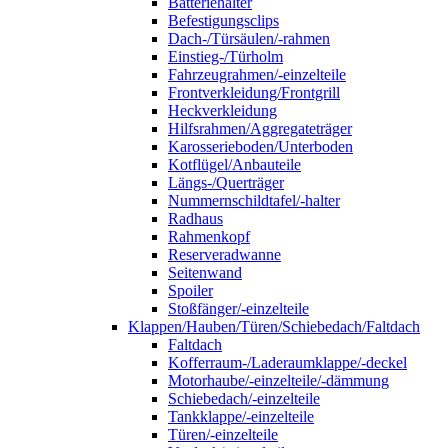
Batteriehalter
Befestigungsclips
Dach-/Türsäulen/-rahmen
Einstieg-/Türholm
Fahrzeugrahmen/-einzelteile
Frontverkleidung/Frontgrill
Heckverkleidung
Hilfsrahmen/Aggregateträger
Karosserieboden/Unterboden
Kotflügel/Anbauteile
Längs-/Querträger
Nummernschildtafel/-halter
Radhaus
Rahmenkopf
Reserveradwanne
Seitenwand
Spoiler
Stoßfänger/-einzelteile
Klappen/Hauben/Türen/Schiebedach/Faltdach
Faltdach
Kofferraum-/Laderaumklappe/-deckel
Motorhaube/-einzelteile/-dämmung
Schiebedach/-einzelteile
Tankklappe/-einzelteile
Türen/-einzelteile