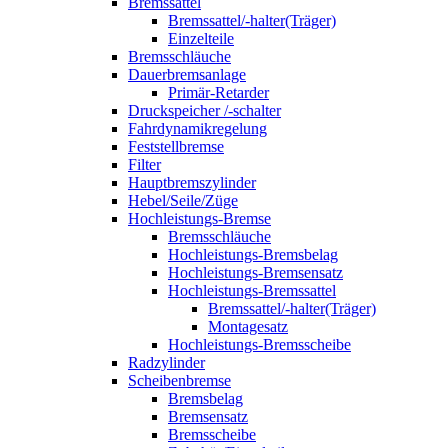
Bremssattel
Bremssattel/-halter(Träger)
Einzelteile
Bremsschläuche
Dauerbremsanlage
Primär-Retarder
Druckspeicher /-schalter
Fahrdynamikregelung
Feststellbremse
Filter
Hauptbremszylinder
Hebel/Seile/Züge
Hochleistungs-Bremse
Bremsschläuche
Hochleistungs-Bremsbelag
Hochleistungs-Bremsensatz
Hochleistungs-Bremssattel
Bremssattel/-halter(Träger)
Montagesatz
Hochleistungs-Bremsscheibe
Radzylinder
Scheibenbremse
Bremsbelag
Bremsensatz
Bremsscheibe