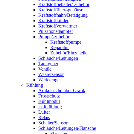
Kraftstoffbehälter/-zubehör
Kraftstofffilter/-gehäuse
Kraftstoffhahn/Betätigung
Kraftstoffkühler
Kraftstoffvorwärmer
Pulsationsdämpfer
Pumpe/-zubehör
Kraftstoffpumpe
Reparatur
Zubehör/Einzelteile
Schläuche/Leitungen
Tankgeber
Ventile
Wassersensor
Werkzeuge
Kühlung
Artikelsuche über Grafik
Frostschutz
Kühlmodul
Luftkühlung
Lüfter
Relais
Schalter/Sensor
Schläuche/Leitungen/Flansche
Flansche