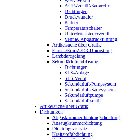
AGR-Modul
AGR-Ventil/-Saugrohr
Dichtungen
Druckwandler
Kühler
Temperaturschalter
Unterdrucksteuerventil
Ventile, Abgasrückführung
Artikelsuche über Grafik
Euro1-/Euro2-/D3-Umrüstung
Lambdaregelung
Sekundärlufteinblasung
Dichtungen
SLS-Anlage
SLS-Ventil
Sekundärluft-Pumpsystem
Sekundärluft-Saugsystem
Sekundärluftpumpe
Sekundärluftventil
Artikelsuche über Grafik
Dichtungen
Abgaskrümmerdichtung/-dichtring
Ansaugkrümmerdichtung
Dichtungsvollsatz
Kraftstoffabdichtung