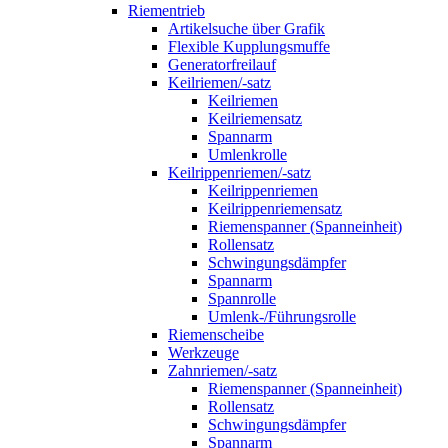
Riementrieb
Artikelsuche über Grafik
Flexible Kupplungsmuffe
Generatorfreilauf
Keilriemen/-satz
Keilriemen
Keilriemensatz
Spannarm
Umlenkrolle
Keilrippenriemen/-satz
Keilrippenriemen
Keilrippenriemensatz
Riemenspanner (Spanneinheit)
Rollensatz
Schwingungsdämpfer
Spannarm
Spannrolle
Umlenk-/Führungsrolle
Riemenscheibe
Werkzeuge
Zahnriemen/-satz
Riemenspanner (Spanneinheit)
Rollensatz
Schwingungsdämpfer
Spannarm