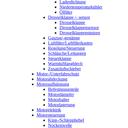
Laderdichtung
Niedertemperaturkühler
Ölfilter
Drosselklappe /- sensor
Drosselklappe
Drosselklappensensor
Drosselklappenstutzen
Gaszug/-gestänge
Luftfilter/Luftfilterkasten
Regelung/Steuerung
Schläuche/Leitungen
Steuerklappe
Warmluftfangblech
Zusatzluftschieber
Motor-/Unterfahrschutz
Motorabdeckung
Motoraufhängung
Befestigungsteile
Motordämpfer
Motorhalter
Motorlagerung
Motorelektrik
Motorsteuerung
Kipp-/Schlepphebel
Nockenwelle