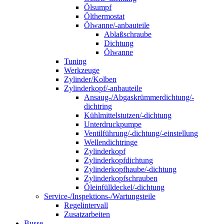
Ölsumpf
Ölthermostat
Ölwanne/-anbauteile
Ablaßschraube
Dichtung
Ölwanne
Tuning
Werkzeuge
Zylinder/Kolben
Zylinderkopf/-anbauteile
Ansaug-/Abgaskrümmerdichtung/-
dichtring
Kühlmittelstutzen/-dichtung
Unterdruckpumpe
Ventilführung/-dichtung/-einstellung
Wellendichtringe
Zylinderkopf
Zylinderkopfdichtung
Zylinderkopfhaube/-dichtung
Zylinderkopfschrauben
Öleinfülldeckel/-dichtung
Service-/Inspektions-/Wartungsteile
Regelintervall
Zusatzarbeiten
Busse