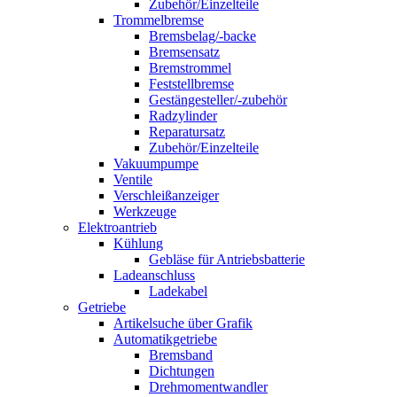
Zubehör/Einzelteile
Trommelbremse
Bremsbelag/-backe
Bremsensatz
Bremstrommel
Feststellbremse
Gestängesteller/-zubehör
Radzylinder
Reparatursatz
Zubehör/Einzelteile
Vakuumpumpe
Ventile
Verschleißanzeiger
Werkzeuge
Elektroantrieb
Kühlung
Gebläse für Antriebsbatterie
Ladeanschluss
Ladekabel
Getriebe
Artikelsuche über Grafik
Automatikgetriebe
Bremsband
Dichtungen
Drehmomentwandler