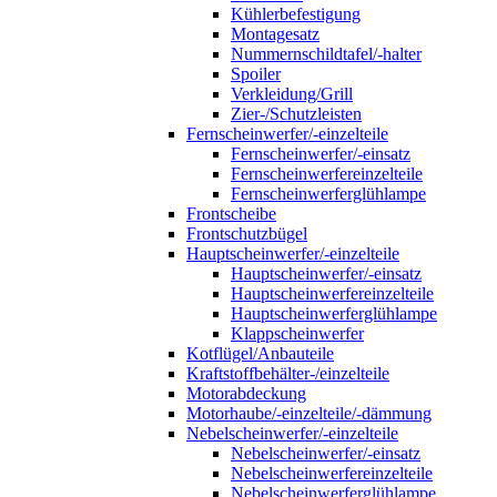
Kühlerbefestigung
Montagesatz
Nummernschildtafel/-halter
Spoiler
Verkleidung/Grill
Zier-/Schutzleisten
Fernscheinwerfer/-einzelteile
Fernscheinwerfer/-einsatz
Fernscheinwerfereinzelteile
Fernscheinwerferglühlampe
Frontscheibe
Frontschutzbügel
Hauptscheinwerfer/-einzelteile
Hauptscheinwerfer/-einsatz
Hauptscheinwerfereinzelteile
Hauptscheinwerferglühlampe
Klappscheinwerfer
Kotflügel/Anbauteile
Kraftstoffbehälter-/einzelteile
Motorabdeckung
Motorhaube/-einzelteile/-dämmung
Nebelscheinwerfer/-einzelteile
Nebelscheinwerfer/-einsatz
Nebelscheinwerfereinzelteile
Nebelscheinwerferglühlampe