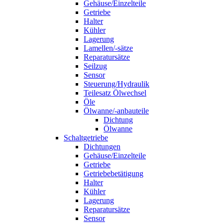
Gehäuse/Einzelteile
Getriebe
Halter
Kühler
Lagerung
Lamellen/-sätze
Reparatursätze
Seilzug
Sensor
Steuerung/Hydraulik
Teilesatz Ölwechsel
Öle
Ölwanne/-anbauteile
Dichtung
Ölwanne
Schaltgetriebe
Dichtungen
Gehäuse/Einzelteile
Getriebe
Getriebebetätigung
Halter
Kühler
Lagerung
Reparatursätze
Sensor