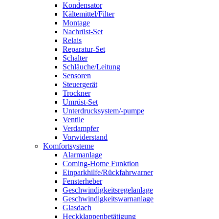
Kondensator
Kältemittel/Filter
Montage
Nachrüst-Set
Relais
Reparatur-Set
Schalter
Schläuche/Leitung
Sensoren
Steuergerät
Trockner
Umrüst-Set
Unterdrucksystem/-pumpe
Ventile
Verdampfer
Vorwiderstand
Komfortsysteme
Alarmanlage
Coming-Home Funktion
Einparkhilfe/Rückfahrwarner
Fensterheber
Geschwindigkeitsregelanlage
Geschwindigkeitswarnanlage
Glasdach
Heckklappenbetätigung