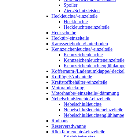
Spoiler
Zier-/Schutzleisten
Heckleuchte/-einzelteile
Heckleuchte
Heckleuchteneinzelteile
Heckscheibe
Hecktür/-einzelteile
Karosserieboden/Unterboden
Kennzeichenleuchte/-einzelteile
Kennzeichenleuchte
Kennzeichenleuchteneinzelteile
Kennzeichenleuchtenglühlampe
Kofferraum-/Laderaumklappe/-deckel
Kotflügel/Anbauteile
Kraftstoffbehälter-/einzelteile
Motorabdeckung
Motorhaube/-einzelteile/-dämmung
Nebelschlußleuchte/-einzelteile
Nebelschlußleuchte
Nebelschlußleuchteneinzelteile
Nebelschlußleuchtenglühlampe
Radhaus
Reserveradwanne
Rückfahrleuchte/-einzelteile