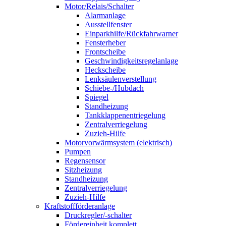
Motor/Relais/Schalter
Alarmanlage
Ausstellfenster
Einparkhilfe/Rückfahrwarner
Fensterheber
Frontscheibe
Geschwindigkeitsregelanlage
Heckscheibe
Lenksäulenverstellung
Schiebe-/Hubdach
Spiegel
Standheizung
Tankklappenentriegelung
Zentralverriegelung
Zuzieh-Hilfe
Motorvorwärmsystem (elektrisch)
Pumpen
Regensensor
Sitzheizung
Standheizung
Zentralverriegelung
Zuzieh-Hilfe
Kraftstoffförderanlage
Druckregler/-schalter
Fördereinheit komplett