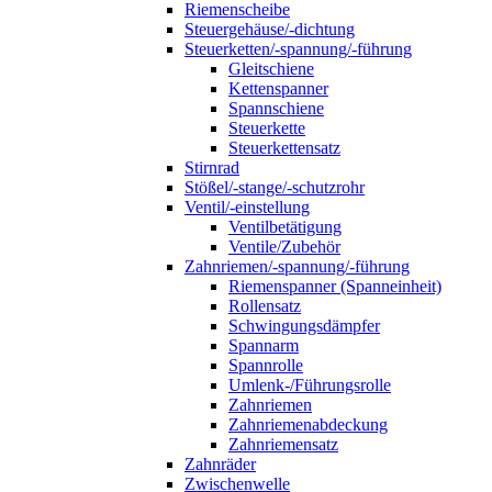
Riemenscheibe
Steuergehäuse/-dichtung
Steuerketten/-spannung/-führung
Gleitschiene
Kettenspanner
Spannschiene
Steuerkette
Steuerkettensatz
Stirnrad
Stößel/-stange/-schutzrohr
Ventil/-einstellung
Ventilbetätigung
Ventile/Zubehör
Zahnriemen/-spannung/-führung
Riemenspanner (Spanneinheit)
Rollensatz
Schwingungsdämpfer
Spannarm
Spannrolle
Umlenk-/Führungsrolle
Zahnriemen
Zahnriemenabdeckung
Zahnriemensatz
Zahnräder
Zwischenwelle