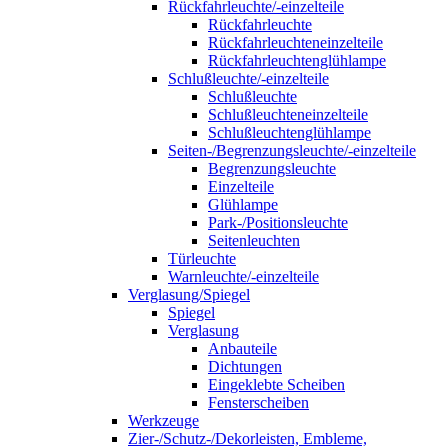
Rückfahrleuchte/-einzelteile
Rückfahrleuchte
Rückfahrleuchteneinzelteile
Rückfahrleuchtenglühlampe
Schlußleuchte/-einzelteile
Schlußleuchte
Schlußleuchteneinzelteile
Schlußleuchtenglühlampe
Seiten-/Begrenzungsleuchte/-einzelteile
Begrenzungsleuchte
Einzelteile
Glühlampe
Park-/Positionsleuchte
Seitenleuchten
Türleuchte
Warnleuchte/-einzelteile
Verglasung/Spiegel
Spiegel
Verglasung
Anbauteile
Dichtungen
Eingeklebte Scheiben
Fensterscheiben
Werkzeuge
Zier-/Schutz-/Dekorleisten, Embleme,