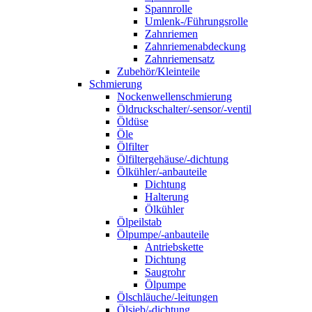
Spannrolle
Umlenk-/Führungsrolle
Zahnriemen
Zahnriemenabdeckung
Zahnriemensatz
Zubehör/Kleinteile
Schmierung
Nockenwellenschmierung
Öldruckschalter/-sensor/-ventil
Öldüse
Öle
Ölfilter
Ölfiltergehäuse/-dichtung
Ölkühler/-anbauteile
Dichtung
Halterung
Ölkühler
Ölpeilstab
Ölpumpe/-anbauteile
Antriebskette
Dichtung
Saugrohr
Ölpumpe
Ölschläuche/-leitungen
Ölsieb/-dichtung