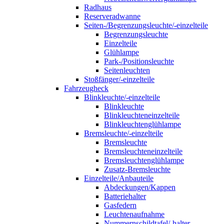
Radhaus
Reserveradwanne
Seiten-/Begrenzungsleuchte/-einzelteile
Begrenzungsleuchte
Einzelteile
Glühlampe
Park-/Positionsleuchte
Seitenleuchten
Stoßfänger/-einzelteile
Fahrzeugheck
Blinkleuchte/-einzelteile
Blinkleuchte
Blinkleuchteneinzelteile
Blinkleuchtenglühlampe
Bremsleuchte/-einzelteile
Bremsleuchte
Bremsleuchteneinzelteile
Bremsleuchtenglühlampe
Zusatz-Bremsleuchte
Einzelteile/Anbauteile
Abdeckungen/Kappen
Batteriehalter
Gasfedern
Leuchtenaufnahme
Nummernschildtafel/-halter