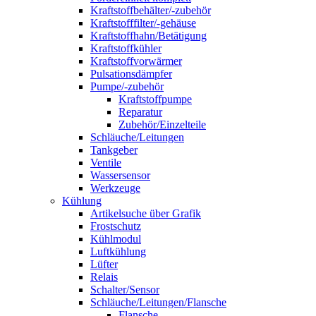
Kraftstoffbehälter/-zubehör
Kraftstofffilter/-gehäuse
Kraftstoffhahn/Betätigung
Kraftstoffkühler
Kraftstoffvorwärmer
Pulsationsdämpfer
Pumpe/-zubehör
Kraftstoffpumpe
Reparatur
Zubehör/Einzelteile
Schläuche/Leitungen
Tankgeber
Ventile
Wassersensor
Werkzeuge
Kühlung
Artikelsuche über Grafik
Frostschutz
Kühlmodul
Luftkühlung
Lüfter
Relais
Schalter/Sensor
Schläuche/Leitungen/Flansche
Flansche