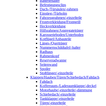
Batteriehalter
Befestigungsclips
Dach-/Türsäulen/-rahmen
Einstieg-/Türholm
Fahrzeugrahmen/-einzelteile
Frontverkleidung/Frontgrill
Heckverkleidung
Hilfsrahmen/Aggregateträger
Karosserieboden/Unterboden
Kotflügel/Anbauteile
Längs-/Querträger
Nummernschildtafel/-halter
Radhaus
Rahmenkopf
Reserveradwanne
Seitenwand
Spoiler
Stoßfänger/-einzelteile
Klappen/Hauben/Türen/Schiebedach/Faltdach
Faltdach
Kofferraum-/Laderaumklappe/-deckel
Motorhaube/-einzelteile/-dämmung
Schiebedach/-einzelteile
Tankklappe/-einzelteile
Türen/-einzelteile