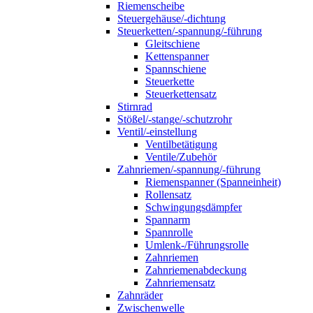
Riemenscheibe
Steuergehäuse/-dichtung
Steuerketten/-spannung/-führung
Gleitschiene
Kettenspanner
Spannschiene
Steuerkette
Steuerkettensatz
Stirnrad
Stößel/-stange/-schutzrohr
Ventil/-einstellung
Ventilbetätigung
Ventile/Zubehör
Zahnriemen/-spannung/-führung
Riemenspanner (Spanneinheit)
Rollensatz
Schwingungsdämpfer
Spannarm
Spannrolle
Umlenk-/Führungsrolle
Zahnriemen
Zahnriemenabdeckung
Zahnriemensatz
Zahnräder
Zwischenwelle