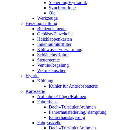
Steuerung/Hydraulik
Synchronringe
Öle
Werkzeuge
Heizung/Lüftung
Bedienelemente
Gebläse-Einzelteile
Heizklappenkasten
Innenraumluftfilter
Kühlwasservorwärmung
Schläuche/Rohre
Steuergeräte
Ventile/Regelung
Wärmetauscher
Hybrid
Kühlung
Kühler für Antriebsbatterie
Karosserie
Aufnahme/Träger/Rahmen
Fahrerhaus
Dach-/Türsäulen/-rahmen
Fahrerhausfederung/-dämpfung
Fahrerhauslagerung
Fahrgastzelle
Dach-/Türsäulen/-rahmen