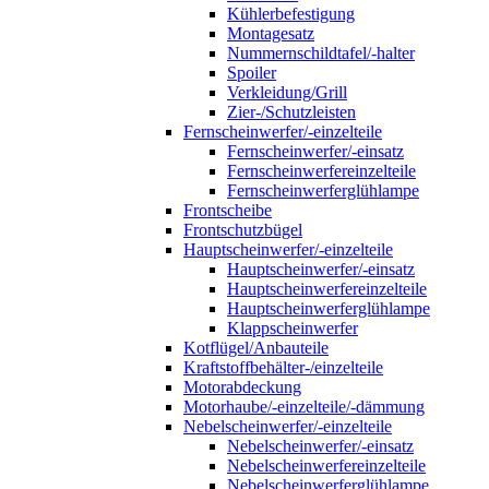
Kühlerbefestigung
Montagesatz
Nummernschildtafel/-halter
Spoiler
Verkleidung/Grill
Zier-/Schutzleisten
Fernscheinwerfer/-einzelteile
Fernscheinwerfer/-einsatz
Fernscheinwerfereinzelteile
Fernscheinwerferglühlampe
Frontscheibe
Frontschutzbügel
Hauptscheinwerfer/-einzelteile
Hauptscheinwerfer/-einsatz
Hauptscheinwerfereinzelteile
Hauptscheinwerferglühlampe
Klappscheinwerfer
Kotflügel/Anbauteile
Kraftstoffbehälter-/einzelteile
Motorabdeckung
Motorhaube/-einzelteile/-dämmung
Nebelscheinwerfer/-einzelteile
Nebelscheinwerfer/-einsatz
Nebelscheinwerfereinzelteile
Nebelscheinwerferglühlampe