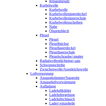
Reparatursatz
Kurbelwelle
Kurbelwelle
Kurbelwellenlagerdeckel
Kurbelwellenlagerschale
Kurbelwellenscheiben
Nabe
Ölspritzblech
Pleuel
Pleuel
Pleuelbüchse
Pleuellagerdeckel
Pleuellagerschale
Pleuelschraube/-mutter
Radialwellendichtring/-satz
Schwungscheibe
Zwischenwelle/Ausgleichswelle
Luftversorgung
Ansaugkrümmer/Saugrohr
Ansaugluftvorwärmung
Aufladung
Ladeluftkühler
Ladeluftregelung
Ladeluftschlauch
Lader/-einzelteile