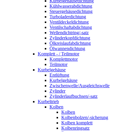
Kurbelgehäusedichtung
Kühlwasserabdichtung
Steuergehäusedichtung
Turboladerdichtung
Ventildeckeldichtung
Ventilschaftabdichtung
Wellendichtring/-satz
Zylinderkopfdichtung
Ölkreislaufabdichtung
Ölwannendichtung
Komplett - / Teilmotor
Komplettmotor
Teilmotor
Kurbelgehäuse
Entlüftung
Kurbelgehäuse
Zwischenwelle/Ausgleichswelle
Zylinder
Zylinderlaufbuchsen/-satz
Kurbeltrieb
Kolben
Kolben
Kolbenbolzen/-sicherung
Kolben komplett
Kolbenringsatz