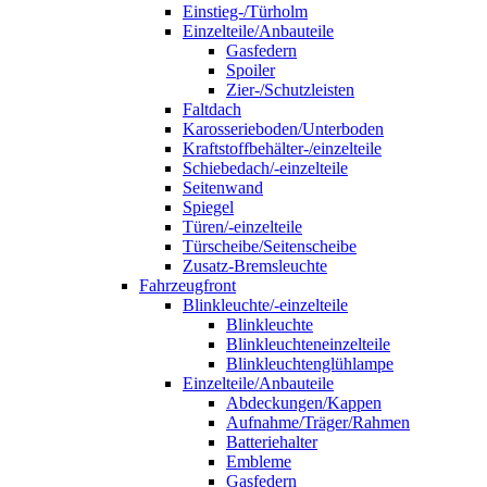
Einstieg-/Türholm
Einzelteile/Anbauteile
Gasfedern
Spoiler
Zier-/Schutzleisten
Faltdach
Karosserieboden/Unterboden
Kraftstoffbehälter-/einzelteile
Schiebedach/-einzelteile
Seitenwand
Spiegel
Türen/-einzelteile
Türscheibe/Seitenscheibe
Zusatz-Bremsleuchte
Fahrzeugfront
Blinkleuchte/-einzelteile
Blinkleuchte
Blinkleuchteneinzelteile
Blinkleuchtenglühlampe
Einzelteile/Anbauteile
Abdeckungen/Kappen
Aufnahme/Träger/Rahmen
Batteriehalter
Embleme
Gasfedern