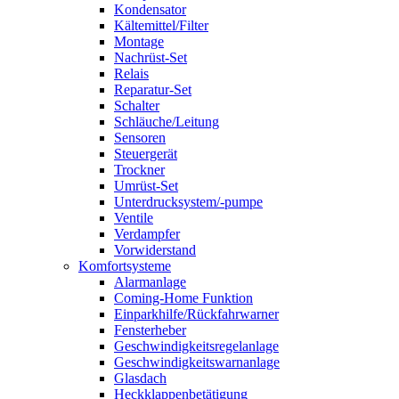
Kondensator
Kältemittel/Filter
Montage
Nachrüst-Set
Relais
Reparatur-Set
Schalter
Schläuche/Leitung
Sensoren
Steuergerät
Trockner
Umrüst-Set
Unterdrucksystem/-pumpe
Ventile
Verdampfer
Vorwiderstand
Komfortsysteme
Alarmanlage
Coming-Home Funktion
Einparkhilfe/Rückfahrwarner
Fensterheber
Geschwindigkeitsregelanlage
Geschwindigkeitswarnanlage
Glasdach
Heckklappenbetätigung