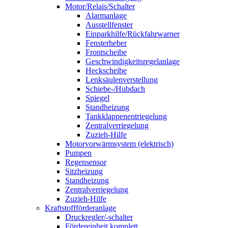
Motor/Relais/Schalter
Alarmanlage
Ausstellfenster
Einparkhilfe/Rückfahrwarner
Fensterheber
Frontscheibe
Geschwindigkeitsregelanlage
Heckscheibe
Lenksäulenverstellung
Schiebe-/Hubdach
Spiegel
Standheizung
Tankklappenentriegelung
Zentralverriegelung
Zuzieh-Hilfe
Motorvorwärmsystem (elektrisch)
Pumpen
Regensensor
Sitzheizung
Standheizung
Zentralverriegelung
Zuzieh-Hilfe
Kraftstoffförderanlage
Druckregler/-schalter
Fördereinheit komplett