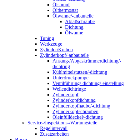
Ölsumpf
Ölthermostat
Ölwanne/-anbauteile
Ablaßschraube
Dichtung
Ölwanne
Tuning
Werkzeuge
Zylinder/Kolben
Zylinderkopf/-anbauteile
Ansaug-/Abgaskrümmerdichtung/-
dichtring
Kühlmittelstutzen/-dichtung
Unterdruckpumpe
Ventilführung/-dichtung/-einstellung
Wellendichtringe
Zylinderkopf
Zylinderkopfdichtung
Zylinderkopfhaube/-dichtung
Zylinderkopfschrauben
Öleinfülldeckel/-dichtung
Service-/Inspektions-/Wartungsteile
Regelintervall
Zusatzarbeiten
Busse