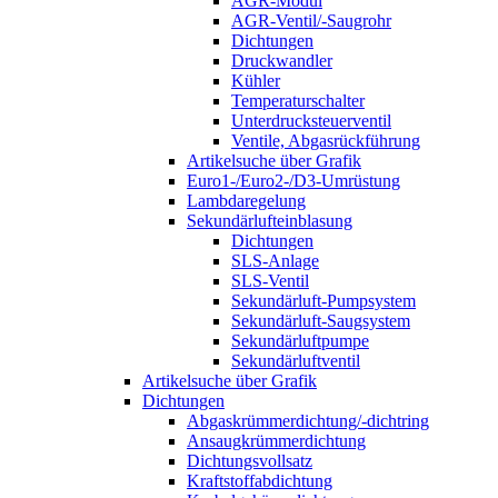
AGR-Modul
AGR-Ventil/-Saugrohr
Dichtungen
Druckwandler
Kühler
Temperaturschalter
Unterdrucksteuerventil
Ventile, Abgasrückführung
Artikelsuche über Grafik
Euro1-/Euro2-/D3-Umrüstung
Lambdaregelung
Sekundärlufteinblasung
Dichtungen
SLS-Anlage
SLS-Ventil
Sekundärluft-Pumpsystem
Sekundärluft-Saugsystem
Sekundärluftpumpe
Sekundärluftventil
Artikelsuche über Grafik
Dichtungen
Abgaskrümmerdichtung/-dichtring
Ansaugkrümmerdichtung
Dichtungsvollsatz
Kraftstoffabdichtung