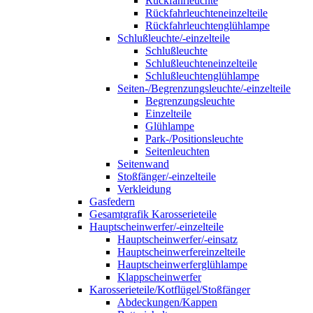
Rückfahrleuchte
Rückfahrleuchteneinzelteile
Rückfahrleuchtenglühlampe
Schlußleuchte/-einzelteile
Schlußleuchte
Schlußleuchteneinzelteile
Schlußleuchtenglühlampe
Seiten-/Begrenzungsleuchte/-einzelteile
Begrenzungsleuchte
Einzelteile
Glühlampe
Park-/Positionsleuchte
Seitenleuchten
Seitenwand
Stoßfänger/-einzelteile
Verkleidung
Gasfedern
Gesamtgrafik Karosserieteile
Hauptscheinwerfer/-einzelteile
Hauptscheinwerfer/-einsatz
Hauptscheinwerfereinzelteile
Hauptscheinwerferglühlampe
Klappscheinwerfer
Karosserieteile/Kotflügel/Stoßfänger
Abdeckungen/Kappen