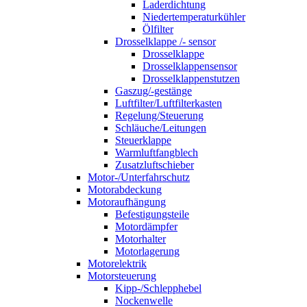
Laderdichtung
Niedertemperaturkühler
Ölfilter
Drosselklappe /- sensor
Drosselklappe
Drosselklappensensor
Drosselklappenstutzen
Gaszug/-gestänge
Luftfilter/Luftfilterkasten
Regelung/Steuerung
Schläuche/Leitungen
Steuerklappe
Warmluftfangblech
Zusatzluftschieber
Motor-/Unterfahrschutz
Motorabdeckung
Motoraufhängung
Befestigungsteile
Motordämpfer
Motorhalter
Motorlagerung
Motorelektrik
Motorsteuerung
Kipp-/Schlepphebel
Nockenwelle