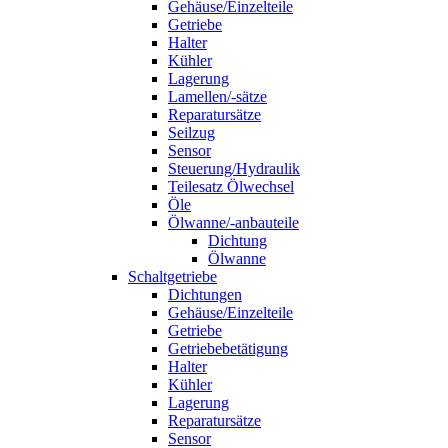
Gehäuse/Einzelteile
Getriebe
Halter
Kühler
Lagerung
Lamellen/-sätze
Reparatursätze
Seilzug
Sensor
Steuerung/Hydraulik
Teilesatz Ölwechsel
Öle
Ölwanne/-anbauteile
Dichtung
Ölwanne
Schaltgetriebe
Dichtungen
Gehäuse/Einzelteile
Getriebe
Getriebebetätigung
Halter
Kühler
Lagerung
Reparatursätze
Sensor