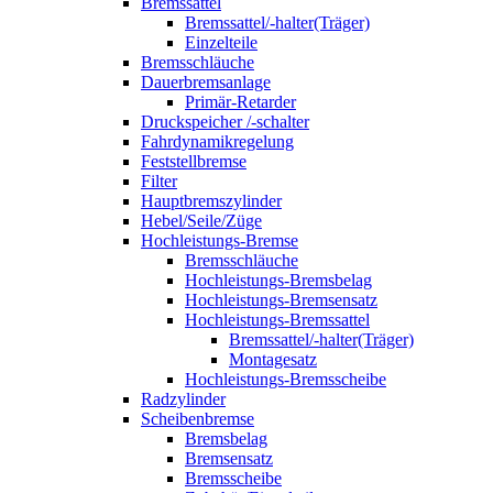
Bremssattel
Bremssattel/-halter(Träger)
Einzelteile
Bremsschläuche
Dauerbremsanlage
Primär-Retarder
Druckspeicher /-schalter
Fahrdynamikregelung
Feststellbremse
Filter
Hauptbremszylinder
Hebel/Seile/Züge
Hochleistungs-Bremse
Bremsschläuche
Hochleistungs-Bremsbelag
Hochleistungs-Bremsensatz
Hochleistungs-Bremssattel
Bremssattel/-halter(Träger)
Montagesatz
Hochleistungs-Bremsscheibe
Radzylinder
Scheibenbremse
Bremsbelag
Bremsensatz
Bremsscheibe