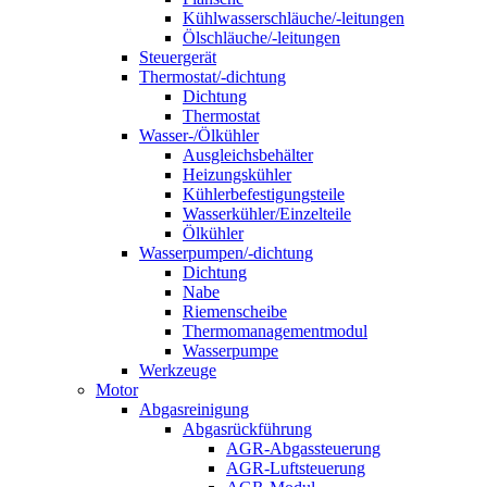
Kühlwasserschläuche/-leitungen
Ölschläuche/-leitungen
Steuergerät
Thermostat/-dichtung
Dichtung
Thermostat
Wasser-/Ölkühler
Ausgleichsbehälter
Heizungskühler
Kühlerbefestigungsteile
Wasserkühler/Einzelteile
Ölkühler
Wasserpumpen/-dichtung
Dichtung
Nabe
Riemenscheibe
Thermomanagementmodul
Wasserpumpe
Werkzeuge
Motor
Abgasreinigung
Abgasrückführung
AGR-Abgassteuerung
AGR-Luftsteuerung