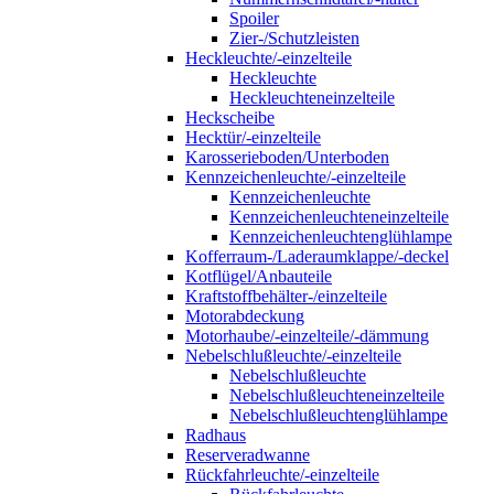
Spoiler
Zier-/Schutzleisten
Heckleuchte/-einzelteile
Heckleuchte
Heckleuchteneinzelteile
Heckscheibe
Hecktür/-einzelteile
Karosserieboden/Unterboden
Kennzeichenleuchte/-einzelteile
Kennzeichenleuchte
Kennzeichenleuchteneinzelteile
Kennzeichenleuchtenglühlampe
Kofferraum-/Laderaumklappe/-deckel
Kotflügel/Anbauteile
Kraftstoffbehälter-/einzelteile
Motorabdeckung
Motorhaube/-einzelteile/-dämmung
Nebelschlußleuchte/-einzelteile
Nebelschlußleuchte
Nebelschlußleuchteneinzelteile
Nebelschlußleuchtenglühlampe
Radhaus
Reserveradwanne
Rückfahrleuchte/-einzelteile