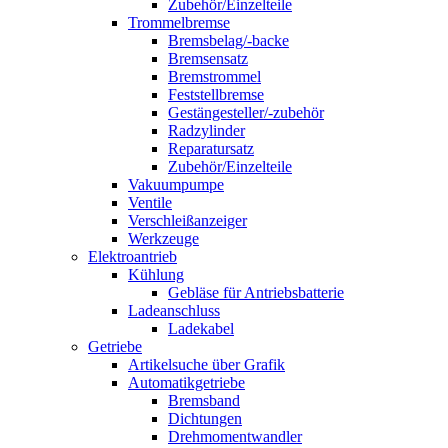
Zubehör/Einzelteile
Trommelbremse
Bremsbelag/-backe
Bremsensatz
Bremstrommel
Feststellbremse
Gestängesteller/-zubehör
Radzylinder
Reparatursatz
Zubehör/Einzelteile
Vakuumpumpe
Ventile
Verschleißanzeiger
Werkzeuge
Elektroantrieb
Kühlung
Gebläse für Antriebsbatterie
Ladeanschluss
Ladekabel
Getriebe
Artikelsuche über Grafik
Automatikgetriebe
Bremsband
Dichtungen
Drehmomentwandler