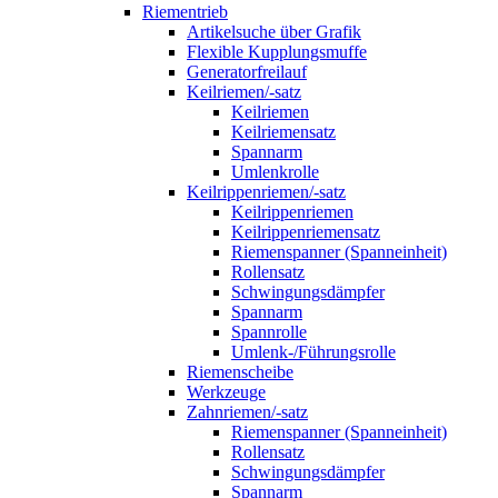
Riementrieb
Artikelsuche über Grafik
Flexible Kupplungsmuffe
Generatorfreilauf
Keilriemen/-satz
Keilriemen
Keilriemensatz
Spannarm
Umlenkrolle
Keilrippenriemen/-satz
Keilrippenriemen
Keilrippenriemensatz
Riemenspanner (Spanneinheit)
Rollensatz
Schwingungsdämpfer
Spannarm
Spannrolle
Umlenk-/Führungsrolle
Riemenscheibe
Werkzeuge
Zahnriemen/-satz
Riemenspanner (Spanneinheit)
Rollensatz
Schwingungsdämpfer
Spannarm