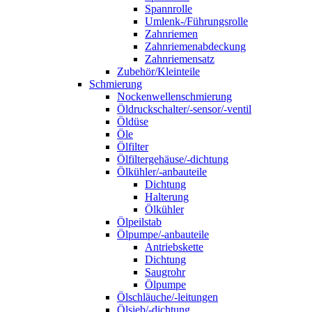
Spannrolle
Umlenk-/Führungsrolle
Zahnriemen
Zahnriemenabdeckung
Zahnriemensatz
Zubehör/Kleinteile
Schmierung
Nockenwellenschmierung
Öldruckschalter/-sensor/-ventil
Öldüse
Öle
Ölfilter
Ölfiltergehäuse/-dichtung
Ölkühler/-anbauteile
Dichtung
Halterung
Ölkühler
Ölpeilstab
Ölpumpe/-anbauteile
Antriebskette
Dichtung
Saugrohr
Ölpumpe
Ölschläuche/-leitungen
Ölsieb/-dichtung