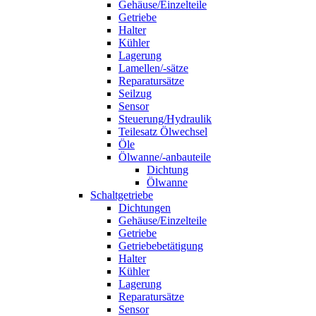
Gehäuse/Einzelteile
Getriebe
Halter
Kühler
Lagerung
Lamellen/-sätze
Reparatursätze
Seilzug
Sensor
Steuerung/Hydraulik
Teilesatz Ölwechsel
Öle
Ölwanne/-anbauteile
Dichtung
Ölwanne
Schaltgetriebe
Dichtungen
Gehäuse/Einzelteile
Getriebe
Getriebebetätigung
Halter
Kühler
Lagerung
Reparatursätze
Sensor