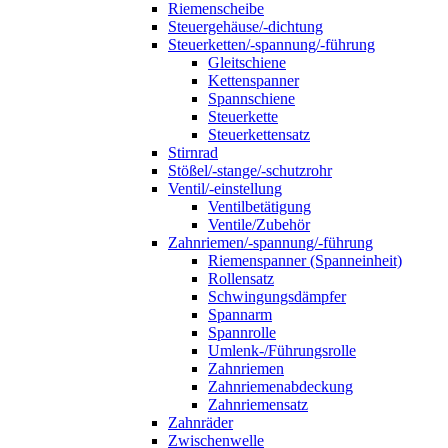
Riemenscheibe
Steuergehäuse/-dichtung
Steuerketten/-spannung/-führung
Gleitschiene
Kettenspanner
Spannschiene
Steuerkette
Steuerkettensatz
Stirnrad
Stößel/-stange/-schutzrohr
Ventil/-einstellung
Ventilbetätigung
Ventile/Zubehör
Zahnriemen/-spannung/-führung
Riemenspanner (Spanneinheit)
Rollensatz
Schwingungsdämpfer
Spannarm
Spannrolle
Umlenk-/Führungsrolle
Zahnriemen
Zahnriemenabdeckung
Zahnriemensatz
Zahnräder
Zwischenwelle