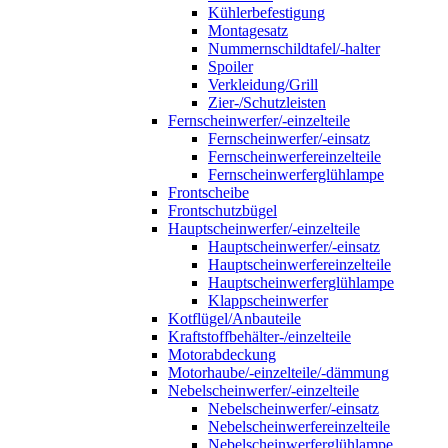
Kühlerbefestigung
Montagesatz
Nummernschildtafel/-halter
Spoiler
Verkleidung/Grill
Zier-/Schutzleisten
Fernscheinwerfer/-einzelteile
Fernscheinwerfer/-einsatz
Fernscheinwerfereinzelteile
Fernscheinwerferglühlampe
Frontscheibe
Frontschutzbügel
Hauptscheinwerfer/-einzelteile
Hauptscheinwerfer/-einsatz
Hauptscheinwerfereinzelteile
Hauptscheinwerferglühlampe
Klappscheinwerfer
Kotflügel/Anbauteile
Kraftstoffbehälter-/einzelteile
Motorabdeckung
Motorhaube/-einzelteile/-dämmung
Nebelscheinwerfer/-einzelteile
Nebelscheinwerfer/-einsatz
Nebelscheinwerfereinzelteile
Nebelscheinwerferglühlampe