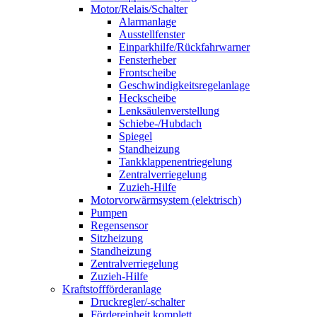
Motor/Relais/Schalter
Alarmanlage
Ausstellfenster
Einparkhilfe/Rückfahrwarner
Fensterheber
Frontscheibe
Geschwindigkeitsregelanlage
Heckscheibe
Lenksäulenverstellung
Schiebe-/Hubdach
Spiegel
Standheizung
Tankklappenentriegelung
Zentralverriegelung
Zuzieh-Hilfe
Motorvorwärmsystem (elektrisch)
Pumpen
Regensensor
Sitzheizung
Standheizung
Zentralverriegelung
Zuzieh-Hilfe
Kraftstoffförderanlage
Druckregler/-schalter
Fördereinheit komplett