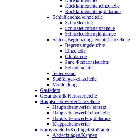
Rückfahrleuchte
Rückfahrleuchteneinzelteile
Rückfahrleuchtenglühlampe
Schlußleuchte/-einzelteile
Schlußleuchte
Schlußleuchteneinzelteile
Schlußleuchtenglühlampe
Seiten-/Begrenzungsleuchte/-einzelteile
Begrenzungsleuchte
Einzelteile
Glühlampe
Park-/Positionsleuchte
Seitenleuchten
Seitenwand
Stoßfänger/-einzelteile
Verkleidung
Gasfedern
Gesamtgrafik Karosserieteile
Hauptscheinwerfer/-einzelteile
Hauptscheinwerfer/-einsatz
Hauptscheinwerfereinzelteile
Hauptscheinwerferglühlampe
Klappscheinwerfer
Karosserieteile/Kotflügel/Stoßfänger
Abdeckungen/Kappen