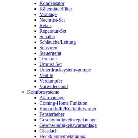
Kondensator
Kältemittel/Filter
Montage
Nachrüst-Set
Relais
Reparatur-Set
Schalter
Schläuche/Leitung
Sensoren
Steuergerät
Trockner
Umrüst-Set
Unterdrucksystem/-pumpe
Ventile
Verdampfer
Vorwiderstand
Komfortsysteme
Alarmanlage
Coming-Home Funktion
Einparkhilfe/Rückfahrwarner
Fensterheber
Geschwindigkeitsregelanlage
Geschwindigkeitswarnanlage
Glasdach
Heckklappenbetätigung