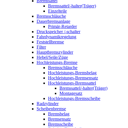
Bremssattel
Bremssattel/-halter(Träger)
Einzelteile
Bremsschläuche
Dauerbremsanlage
Primär-Retarder
Druckspeicher /-schalter
Fahrdynamikregelung
Feststellbremse
Filter
Hauptbremszylinder
Hebel/Seile/Züge
Hochleistungs-Bremse
Bremsschläuche
Hochleistungs-Bremsbelag
Hochleistungs-Bremsensatz
Hochleistungs-Bremssattel
Bremssattel/-halter(Träger)
Montagesatz
Hochleistungs-Bremsscheibe
Radzylinder
Scheibenbremse
Bremsbelag
Bremsensatz
Bremsscheibe