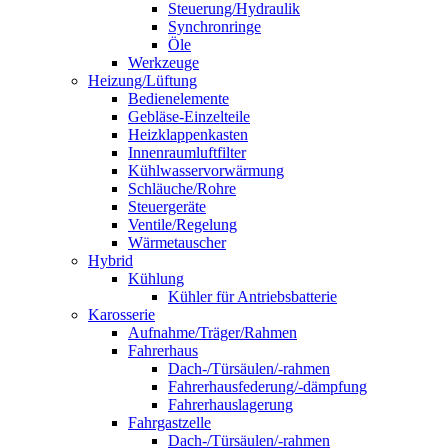
Steuerung/Hydraulik
Synchronringe
Öle
Werkzeuge
Heizung/Lüftung
Bedienelemente
Gebläse-Einzelteile
Heizklappenkasten
Innenraumluftfilter
Kühlwasservorwärmung
Schläuche/Rohre
Steuergeräte
Ventile/Regelung
Wärmetauscher
Hybrid
Kühlung
Kühler für Antriebsbatterie
Karosserie
Aufnahme/Träger/Rahmen
Fahrerhaus
Dach-/Türsäulen/-rahmen
Fahrerhausfederung/-dämpfung
Fahrerhauslagerung
Fahrgastzelle
Dach-/Türsäulen/-rahmen