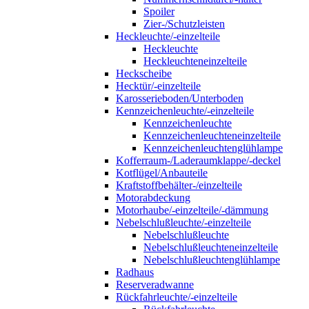
Spoiler
Zier-/Schutzleisten
Heckleuchte/-einzelteile
Heckleuchte
Heckleuchteneinzelteile
Heckscheibe
Hecktür/-einzelteile
Karosserieboden/Unterboden
Kennzeichenleuchte/-einzelteile
Kennzeichenleuchte
Kennzeichenleuchteneinzelteile
Kennzeichenleuchtenglühlampe
Kofferraum-/Laderaumklappe/-deckel
Kotflügel/Anbauteile
Kraftstoffbehälter-/einzelteile
Motorabdeckung
Motorhaube/-einzelteile/-dämmung
Nebelschlußleuchte/-einzelteile
Nebelschlußleuchte
Nebelschlußleuchteneinzelteile
Nebelschlußleuchtenglühlampe
Radhaus
Reserveradwanne
Rückfahrleuchte/-einzelteile