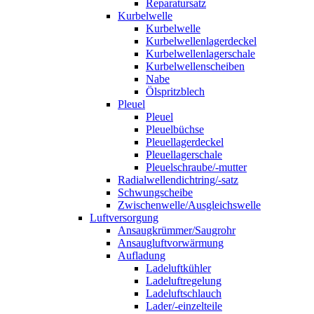
Reparatursatz
Kurbelwelle
Kurbelwelle
Kurbelwellenlagerdeckel
Kurbelwellenlagerschale
Kurbelwellenscheiben
Nabe
Ölspritzblech
Pleuel
Pleuel
Pleuelbüchse
Pleuellagerdeckel
Pleuellagerschale
Pleuelschraube/-mutter
Radialwellendichtring/-satz
Schwungscheibe
Zwischenwelle/Ausgleichswelle
Luftversorgung
Ansaugkrümmer/Saugrohr
Ansaugluftvorwärmung
Aufladung
Ladeluftkühler
Ladeluftregelung
Ladeluftschlauch
Lader/-einzelteile