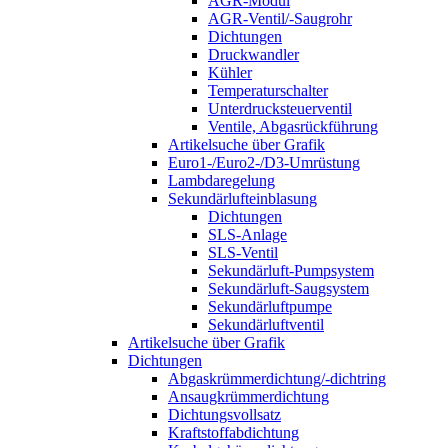
AGR-Modul
AGR-Ventil/-Saugrohr
Dichtungen
Druckwandler
Kühler
Temperaturschalter
Unterdrucksteuerventil
Ventile, Abgasrückführung
Artikelsuche über Grafik
Euro1-/Euro2-/D3-Umrüstung
Lambdaregelung
Sekundärlufteinblasung
Dichtungen
SLS-Anlage
SLS-Ventil
Sekundärluft-Pumpsystem
Sekundärluft-Saugsystem
Sekundärluftpumpe
Sekundärluftventil
Artikelsuche über Grafik
Dichtungen
Abgaskrümmerdichtung/-dichtring
Ansaugkrümmerdichtung
Dichtungsvollsatz
Kraftstoffabdichtung