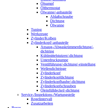
Ölsumpf
Ölthermostat
Ölwanne/-anbauteile
Ablaßschraube
Dichtung
Ölwanne
Tuning
Werkzeuge
Zylinder/Kolben
Zylinderkopf/-anbauteile
Ansaug-/Abgaskrümmerdichtung/-
dichtring
Kühlmittelstutzen/-dichtung
Unterdruckpumpe
Ventilführung/-dichtung/-einstellung
Wellendichtringe
Zylinderkopf
Zylinderkopfdichtung
Zylinderkopfhaube/-dichtung
Zylinderkopfschrauben
Öleinfülldeckel/-dichtung
Service-/Inspektions-/Wartungsteile
Regelintervall
Zusatzarbeiten
Busse