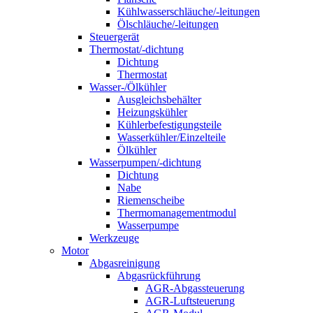
Kühlwasserschläuche/-leitungen
Ölschläuche/-leitungen
Steuergerät
Thermostat/-dichtung
Dichtung
Thermostat
Wasser-/Ölkühler
Ausgleichsbehälter
Heizungskühler
Kühlerbefestigungsteile
Wasserkühler/Einzelteile
Ölkühler
Wasserpumpen/-dichtung
Dichtung
Nabe
Riemenscheibe
Thermomanagementmodul
Wasserpumpe
Werkzeuge
Motor
Abgasreinigung
Abgasrückführung
AGR-Abgassteuerung
AGR-Luftsteuerung