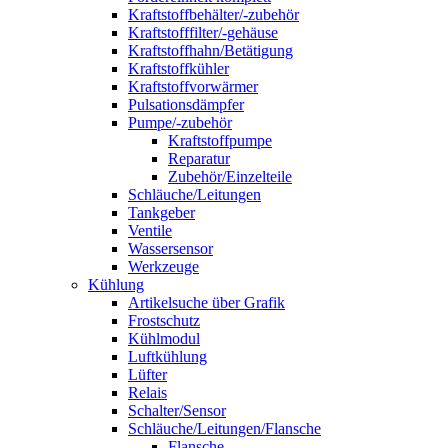
Kraftstoffbehälter/-zubehör
Kraftstofffilter/-gehäuse
Kraftstoffhahn/Betätigung
Kraftstoffkühler
Kraftstoffvorwärmer
Pulsationsdämpfer
Pumpe/-zubehör
Kraftstoffpumpe
Reparatur
Zubehör/Einzelteile
Schläuche/Leitungen
Tankgeber
Ventile
Wassersensor
Werkzeuge
Kühlung
Artikelsuche über Grafik
Frostschutz
Kühlmodul
Luftkühlung
Lüfter
Relais
Schalter/Sensor
Schläuche/Leitungen/Flansche
Flansche