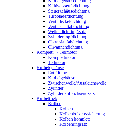
Kurbelgehäusedichtung
Kühlwasserabdichtung
Steuergehäusedichtung
Turboladerdichtung
Ventildeckeldichtung
Ventilschaftabdichtung
Wellendichtring/-satz
Zylinderkopfdichtung
Ölkreislaufabdichtung
Ölwannendichtung
Komplett - / Teilmotor
Komplettmotor
Teilmotor
Kurbelgehäuse
Entlüftung
Kurbelgehäuse
Zwischenwelle/Ausgleichswelle
Zylinder
Zylinderlaufbuchsen/-satz
Kurbeltrieb
Kolben
Kolben
Kolbenbolzen/-sicherung
Kolben komplett
Kolbenringsatz