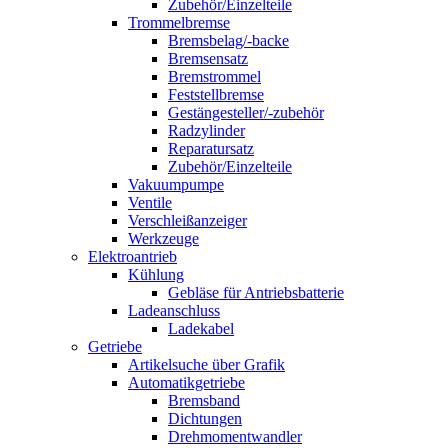
Zubehör/Einzelteile
Trommelbremse
Bremsbelag/-backe
Bremsensatz
Bremstrommel
Feststellbremse
Gestängesteller/-zubehör
Radzylinder
Reparatursatz
Zubehör/Einzelteile
Vakuumpumpe
Ventile
Verschleißanzeiger
Werkzeuge
Elektroantrieb
Kühlung
Gebläse für Antriebsbatterie
Ladeanschluss
Ladekabel
Getriebe
Artikelsuche über Grafik
Automatikgetriebe
Bremsband
Dichtungen
Drehmomentwandler