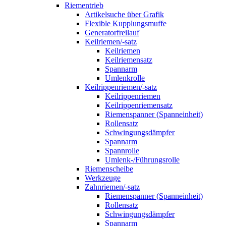
Riementrieb
Artikelsuche über Grafik
Flexible Kupplungsmuffe
Generatorfreilauf
Keilriemen/-satz
Keilriemen
Keilriemensatz
Spannarm
Umlenkrolle
Keilrippenriemen/-satz
Keilrippenriemen
Keilrippenriemensatz
Riemenspanner (Spanneinheit)
Rollensatz
Schwingungsdämpfer
Spannarm
Spannrolle
Umlenk-/Führungsrolle
Riemenscheibe
Werkzeuge
Zahnriemen/-satz
Riemenspanner (Spanneinheit)
Rollensatz
Schwingungsdämpfer
Spannarm