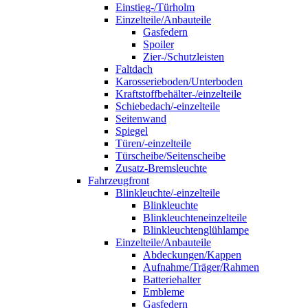
Einstieg-/Türholm
Einzelteile/Anbauteile
Gasfedern
Spoiler
Zier-/Schutzleisten
Faltdach
Karosserieboden/Unterboden
Kraftstoffbehälter-/einzelteile
Schiebedach/-einzelteile
Seitenwand
Spiegel
Türen/-einzelteile
Türscheibe/Seitenscheibe
Zusatz-Bremsleuchte
Fahrzeugfront
Blinkleuchte/-einzelteile
Blinkleuchte
Blinkleuchteneinzelteile
Blinkleuchtenglühlampe
Einzelteile/Anbauteile
Abdeckungen/Kappen
Aufnahme/Träger/Rahmen
Batteriehalter
Embleme
Gasfedern