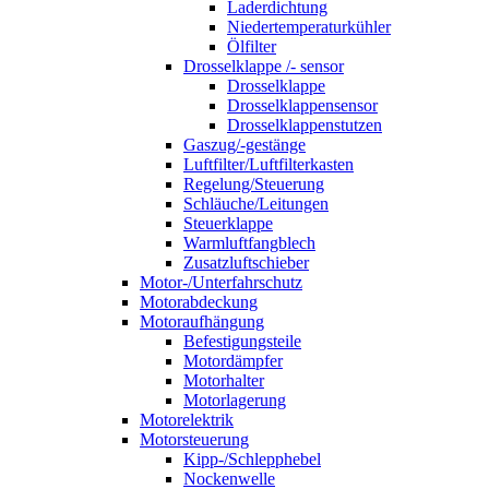
Laderdichtung
Niedertemperaturkühler
Ölfilter
Drosselklappe /- sensor
Drosselklappe
Drosselklappensensor
Drosselklappenstutzen
Gaszug/-gestänge
Luftfilter/Luftfilterkasten
Regelung/Steuerung
Schläuche/Leitungen
Steuerklappe
Warmluftfangblech
Zusatzluftschieber
Motor-/Unterfahrschutz
Motorabdeckung
Motoraufhängung
Befestigungsteile
Motordämpfer
Motorhalter
Motorlagerung
Motorelektrik
Motorsteuerung
Kipp-/Schlepphebel
Nockenwelle