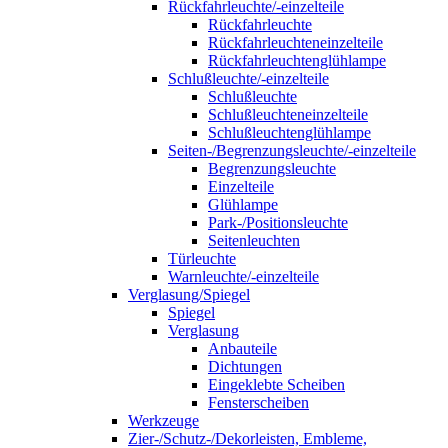
Rückfahrleuchte/-einzelteile
Rückfahrleuchte
Rückfahrleuchteneinzelteile
Rückfahrleuchtenglühlampe
Schlußleuchte/-einzelteile
Schlußleuchte
Schlußleuchteneinzelteile
Schlußleuchtenglühlampe
Seiten-/Begrenzungsleuchte/-einzelteile
Begrenzungsleuchte
Einzelteile
Glühlampe
Park-/Positionsleuchte
Seitenleuchten
Türleuchte
Warnleuchte/-einzelteile
Verglasung/Spiegel
Spiegel
Verglasung
Anbauteile
Dichtungen
Eingeklebte Scheiben
Fensterscheiben
Werkzeuge
Zier-/Schutz-/Dekorleisten, Embleme,