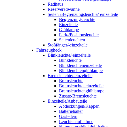
Radhaus
Reserveradwanne
Seiten-/Begrenzungsleuchte/-einzelteile
Begrenzungsleuchte
Einzelteile
Glühlampe
Park-/Positionsleuchte
Seitenleuchten
Stoßfänger/-einzelteile
Fahrzeugheck
Blinkleuchte/-einzelteile
Blinkleuchte
Blinkleuchteneinzelteile
Blinkleuchtenglühlampe
Bremsleuchte/-einzelteile
Bremsleuchte
Bremsleuchteneinzelteile
Bremsleuchtenglühlampe
Zusatz-Bremsleuchte
Einzelteile/Anbauteile
Abdeckungen/Kappen
Batteriehalter
Gasfedern
Leuchtenaufnahme
Nummernschildtafel/-halter