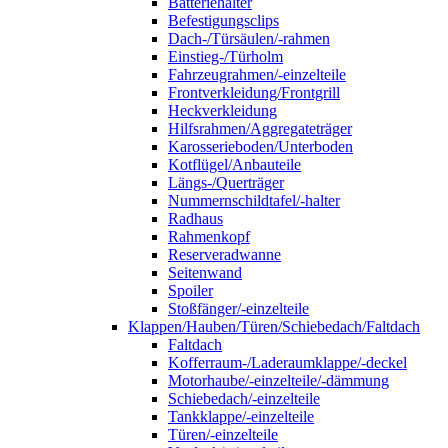
Batteriehalter
Befestigungsclips
Dach-/Türsäulen/-rahmen
Einstieg-/Türholm
Fahrzeugrahmen/-einzelteile
Frontverkleidung/Frontgrill
Heckverkleidung
Hilfsrahmen/Aggregateträger
Karosserieboden/Unterboden
Kotflügel/Anbauteile
Längs-/Querträger
Nummernschildtafel/-halter
Radhaus
Rahmenkopf
Reserveradwanne
Seitenwand
Spoiler
Stoßfänger/-einzelteile
Klappen/Hauben/Türen/Schiebedach/Faltdach
Faltdach
Kofferraum-/Laderaumklappe/-deckel
Motorhaube/-einzelteile/-dämmung
Schiebedach/-einzelteile
Tankklappe/-einzelteile
Türen/-einzelteile